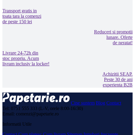
Transport gratis in
toata tara la comenzi
de peste 150 lei
Reduceri si promotii
lunare. Oferte
de neratat!
Livrare 24-72h din
stoc propriu. Acum
livram inclusiv la locker!
Achizitii SEAP.
Peste 30 de ani
experienta B2B
Cine suntem
Blog
Contact
Tel: 0751 555 333 (L-V, orele 8:00-16:30)
Email: comenzi@papetarie.ro
Informatii Utile
Contact
Cum platesc
Cum livram
Sitemap
Intrebari frecvente