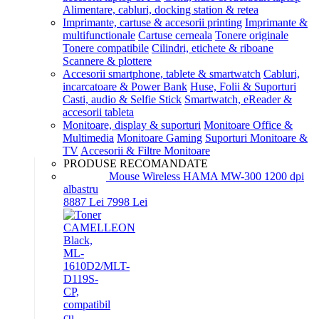
Alimentare, cabluri, docking station & retea
Imprimante, cartuse & accesorii printing
Imprimante &
multifunctionale
Cartuse cerneala
Tonere originale
Tonere compatibile
Cilindri, etichete & riboane
Scannere & plottere
Accesorii smartphone, tablete & smartwatch
Cabluri,
incarcatoare & Power Bank
Huse, Folii & Suporturi
Casti, audio & Selfie Stick
Smartwatch, eReader &
accesorii tableta
Monitoare, display & suporturi
Monitoare Office &
Multimedia
Monitoare Gaming
Suporturi Monitoare &
TV
Accesorii & Filtre Monitoare
PRODUSE RECOMANDATE
Mouse Wireless HAMA MW-300 1200 dpi
albastru
88
87
Lei
79
98
Lei