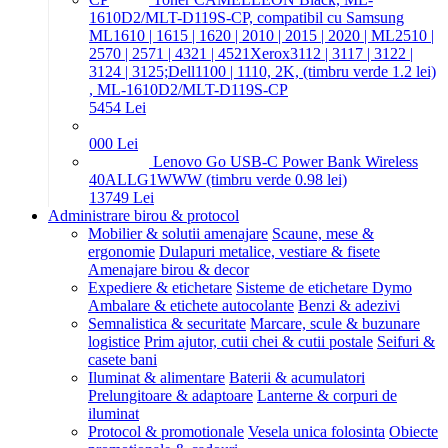
1610D2/MLT-D119S-CP, compatibil cu Samsung
ML1610 | 1615 | 1620 | 2010 | 2015 | 2020 | ML2510 |
2570 | 2571 | 4321 | 4521Xerox3112 | 3117 | 3122 |
3124 | 3125;Dell1100 | 1110, 2K, (timbru verde 1.2 lei)
, ML-1610D2/MLT-D119S-CP
54
54
Lei
0
00
Lei
Lenovo Go USB-C Power Bank Wireless
40ALLG1WWW (timbru verde 0.98 lei)
137
49
Lei
Administrare birou & protocol
Mobilier & solutii amenajare
Scaune, mese &
ergonomie
Dulapuri metalice, vestiare & fisete
Amenajare birou & decor
Expediere & etichetare
Sisteme de etichetare Dymo
Ambalare & etichete autocolante
Benzi & adezivi
Semnalistica & securitate
Marcare, scule & buzunare
logistice
Prim ajutor, cutii chei & cutii postale
Seifuri &
casete bani
Iluminat & alimentare
Baterii & acumulatori
Prelungitoare & adaptoare
Lanterne & corpuri de
iluminat
Protocol & promotionale
Vesela unica folosinta
Obiecte