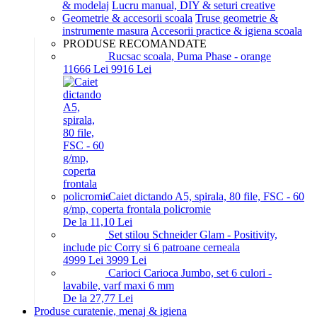
& modelaj
Lucru manual, DIY & seturi creative
Geometrie & accesorii scoala
Truse geometrie &
instrumente masura
Accesorii practice & igiena scoala
PRODUSE RECOMANDATE
Rucsac scoala, Puma Phase - orange
116
66
Lei
99
16
Lei
Caiet dictando A5, spirala, 80 file, FSC - 60
g/mp, coperta frontala policromie
De la 11,10 Lei
Set stilou Schneider Glam - Positivity,
include pic Corry si 6 patroane cerneala
49
99
Lei
39
99
Lei
Carioci Carioca Jumbo, set 6 culori -
lavabile, varf maxi 6 mm
De la 27,77 Lei
Produse curatenie, menaj & igiena