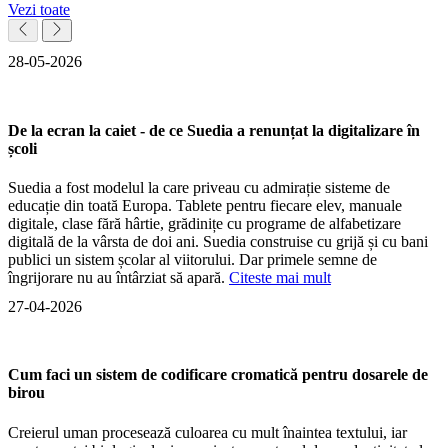
Vezi toate
28-05-2026
De la ecran la caiet - de ce Suedia a renunțat la digitalizare în
școli
Suedia a fost modelul la care priveau cu admirație sisteme de
educație din toată Europa. Tablete pentru fiecare elev, manuale
digitale, clase fără hârtie, grădinițe cu programe de alfabetizare
digitală de la vârsta de doi ani. Suedia construise cu grijă și cu bani
publici un sistem școlar al viitorului. Dar primele semne de
îngrijorare nu au întârziat să apară.
Citeste mai mult
27-04-2026
Cum faci un sistem de codificare cromatică pentru dosarele de
birou
Creierul uman procesează culoarea cu mult înaintea textului, iar