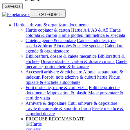
Salveaza
CATEGORII
Hartie, arhivare & organizare documente
Hartie copiator & carton
Hartie A4, A3 & A5
Hartie
colorata & carton
Hartie plotter, milimetrica & speciala
Caiete, agende & calendare
Caiete studentesti, de
scoala & birou
Blocnotes & caiete speciale
Calendare,
agende & organizatoare
Bibliorafturi, dosare & caiete mecanice
Bibliorafturi &
etichete
Dosare plastic si carton & dosare cu sina
Caiete
mecanice, portetichete & buzunare
Accesorii arhivare & etichetare
Alonje, separatoare &
indexuri
Post-it, note adezive & cuburi hartie
Plicuri,
tipizate & etichete autocolante
Folii protectie, mape & carti vizita
Folii de protectie
documente
Mape carton & plastic
Mape prezentare &
carti de vizita
Arhivare & depozitare
Cutii arhivare & depozitare
Tavite documente & suporturi birou
Fisete metalice &
suporturi dosare
PRODUSE RECOMANDATE