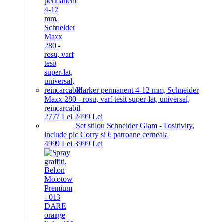
Marker permanent 4-12 mm, Schneider
Maxx 280 - rosu, varf tesit super-lat, universal,
reincarcabil
27
77
Lei
24
99
Lei
Set stilou Schneider Glam - Positivity,
include pic Corry si 6 patroane cerneala
49
99
Lei
39
99
Lei