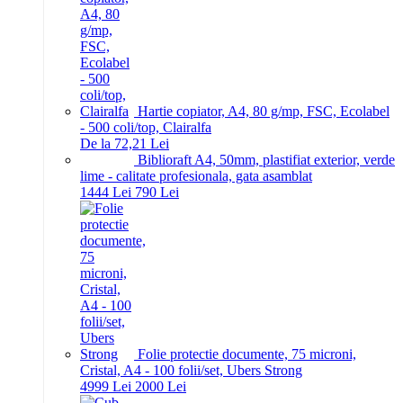
Hartie copiator, A4, 80 g/mp, FSC, Ecolabel
- 500 coli/top, Clairalfa
De la 72,21 Lei
Biblioraft A4, 50mm, plastifiat exterior, verde
lime - calitate profesionala, gata asamblat
14
44
Lei
7
90
Lei
Folie protectie documente, 75 microni,
Cristal, A4 - 100 folii/set, Ubers Strong
49
99
Lei
20
00
Lei