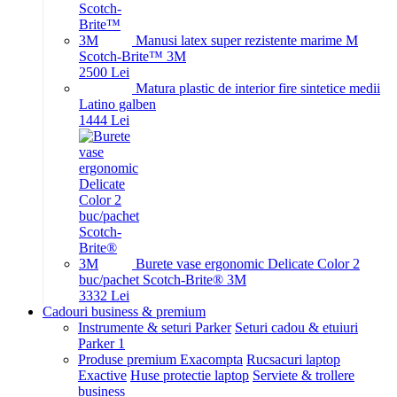
Manusi latex super rezistente marime M
Scotch-Brite™ 3M
25
00
Lei
Matura plastic de interior fire sintetice medii
Latino galben
14
44
Lei
Burete vase ergonomic Delicate Color 2
buc/pachet Scotch-Brite® 3M
33
32
Lei
Cadouri business & premium
Instrumente & seturi Parker
Seturi cadou & etuiuri
Parker 1
Produse premium Exacompta
Rucsacuri laptop
Exactive
Huse protectie laptop
Serviete & trollere
business