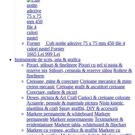
Cub notite adezive 75 x 75 mm 450 file 4
culori pastel Forster
16
65
Lei
9
99
Lei
Instrumente de scris, arta & grafica
Pixuri, stilouri & finelinere
Pixuri cu gel si pasta &
rezerve pix
Stilouri, cerneala & rezerve stilou
Rollere &
finelinere
Creioane, mine & corectare
Creioane mecanice & mine
creion mecanic
Creioane grafit & ascutitori creioane
Corectare, radiere & picuri
Desen, pictura & Art Craft
Carioci & creioane colorate
Acuarele, pensule & materiale pictura
Nisip kinetic,
plastilina & craft
Spray graffiti, DIY & accesorii
Markere permanente & whiteboard
Markere
permanente
Markere nepermanente
Textmarkere &
evidentiatoare
Markere tabla, whiteboard & flipchart
Markere cu vopsea, acrilice & graffiti
Markere cu