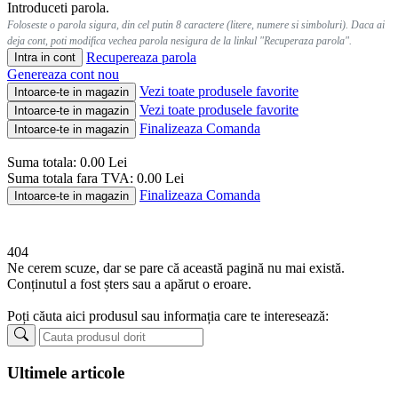
Introduceti parola.
Foloseste o parola sigura, din cel putin 8 caractere (litere, numere si simboluri). Daca ai
deja cont, poti modifica vechea parola nesigura de la linkul "Recuperaza parola".
Recupereaza parola
Intra in cont
Genereaza cont nou
Vezi toate produsele favorite
Intoarce-te in magazin
Vezi toate produsele favorite
Intoarce-te in magazin
Finalizeaza Comanda
Intoarce-te in magazin
Suma totala:
0.00
Lei
Suma totala fara TVA:
0.00
Lei
Finalizeaza Comanda
Intoarce-te in magazin
404
Ne cerem scuze, dar se pare că această pagină nu mai există.
Conținutul a fost șters sau a apărut o eroare.
Poți căuta aici produsul sau informația care te interesează:
Ultimele articole