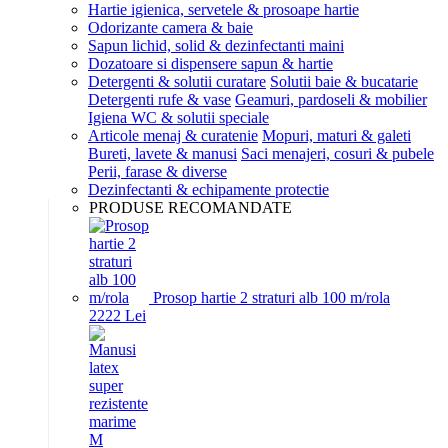
Hartie igienica, servetele & prosoape hartie
Odorizante camera & baie
Sapun lichid, solid & dezinfectanti maini
Dozatoare si dispensere sapun & hartie
Detergenti & solutii curatare
Solutii baie & bucatarie
Detergenti rufe & vase
Geamuri, pardoseli & mobilier
Igiena WC & solutii speciale
Articole menaj & curatenie
Mopuri, maturi & galeti
Bureti, lavete & manusi
Saci menajeri, cosuri & pubele
Perii, farase & diverse
Dezinfectanti & echipamente protectie
PRODUSE RECOMANDATE
Prosop hartie 2 straturi alb 100 m/rola
22
22
Lei