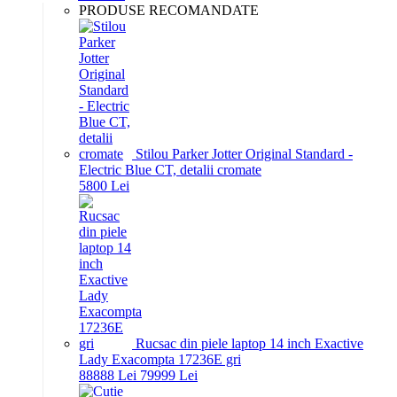
PRODUSE RECOMANDATE
Stilou Parker Jotter Original Standard -
Electric Blue CT, detalii cromate
58
00
Lei
Rucsac din piele laptop 14 inch Exactive
Lady Exacompta 17236E gri
888
88
Lei
799
99
Lei