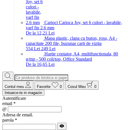
Carioci Carioca Joy, set 6 culori - lavabile,
varf fin 2.6 mm
De la 12,21 Lei
Mapa plastic, clapa cu buton, rosu, A4 -
capacitate 200 file, buzunar carti de vizita
5
54
Lei
2
49
Lei
Hartie copiator, A4, multifunctionala, 80
g/mp - 500 coli/top, Office Standard
De la 16,65 Lei
Contul meu
Favorite
0
Cosul Meu
0
Intoarce-te in magazin
Autentificare
email
*
@
Adresa de email.
parola
*