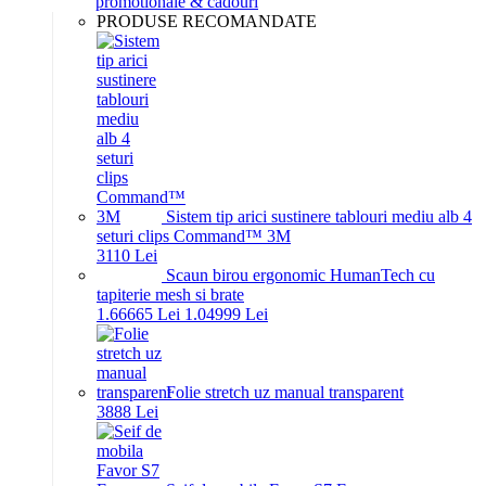
promotionale & cadouri
PRODUSE RECOMANDATE
Sistem tip arici sustinere tablouri mediu alb 4
seturi clips Command™ 3M
31
10
Lei
Scaun birou ergonomic HumanTech cu
tapiterie mesh si brate
1.666
65
Lei
1.049
99
Lei
Folie stretch uz manual transparent
38
88
Lei