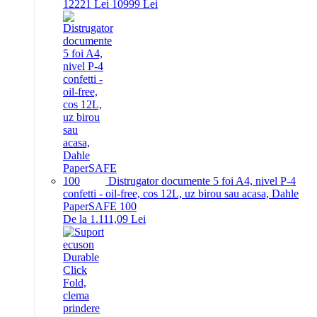
122
21
Lei
109
99
Lei
Distrugator documente 5 foi A4, nivel P-4
confetti - oil-free, cos 12L, uz birou sau acasa, Dahle
PaperSAFE 100
De la 1.111,09 Lei