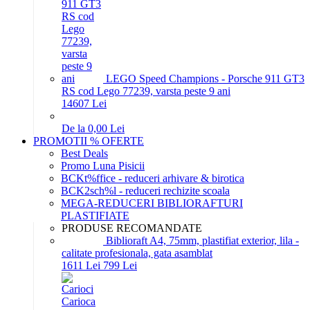
LEGO Speed Champions - Porsche 911 GT3
RS cod Lego 77239, varsta peste 9 ani
146
07
Lei
De la 0,00 Lei
PROMOTII % OFERTE
Best Deals
Promo Luna Pisicii
BCKt%ffice - reduceri arhivare & birotica
BCK2sch%l - reduceri rechizite scoala
MEGA-REDUCERI BIBLIORAFTURI
PLASTIFIATE
PRODUSE RECOMANDATE
Biblioraft A4, 75mm, plastifiat exterior, lila -
calitate profesionala, gata asamblat
16
11
Lei
7
99
Lei