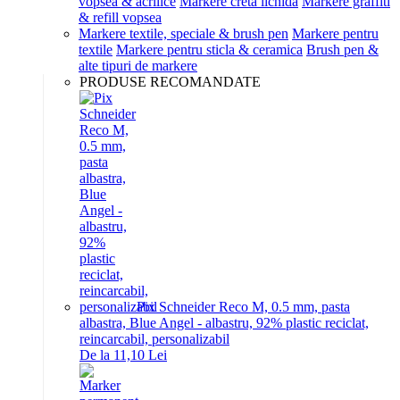
vopsea & acrilice
Markere creta lichida
Markere graffiti
& refill vopsea
Markere textile, speciale & brush pen
Markere pentru
textile
Markere pentru sticla & ceramica
Brush pen &
alte tipuri de markere
PRODUSE RECOMANDATE
Pix Schneider Reco M, 0.5 mm, pasta
albastra, Blue Angel - albastru, 92% plastic reciclat,
reincarcabil, personalizabil
De la 11,10 Lei