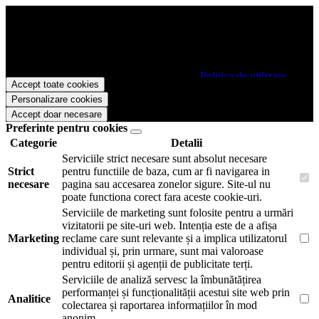
Papetarie.ro foloseste cookies pentru a tine minte faptul ca v-ati logat
pe site si pentru a va putea stoca produsele in cosul de cumparaturi.
De asemenea acestea vor colecta statistici anonime, pentru a va oferi
si livra functii avansate si continut personalizat de marketing.
Pentru a va putea bucura de intreaga experienta ca vizitator
Papetarie.ro este necesar sa fiti de acord cu
Politica de utilizare
Accept toate cookies
cookie-uri
.
Personalizare cookies
Accept doar necesare
Preferinte pentru cookies
Categorie
Detalii
Serviciile strict necesare sunt absolut necesare
Strict
pentru functiile de baza, cum ar fi navigarea in
necesare
pagina sau accesarea zonelor sigure. Site-ul nu
poate functiona corect fara aceste cookie-uri.
Serviciile de marketing sunt folosite pentru a urmări
vizitatorii pe site-uri web. Intenția este de a afișa
Marketing
reclame care sunt relevante și a implica utilizatorul
individual și, prin urmare, sunt mai valoroase
pentru editorii și agenții de publicitate terți.
Serviciile de analiză servesc la îmbunătățirea
performanței și funcționalității acestui site web prin
Analitice
colectarea și raportarea informațiilor în mod
anonim.