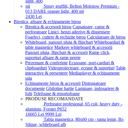
Spray graffiti, Belton Molotow Premium -
013 DARE orange light, 400 ml
24
30
Lei
Birotica, afisare & echipamente birou
Birotica & accesorii birou
Capsatoare, capse &
perforatoare
Lipici, benzi adezive & dispensere
Foarfeci, cuttere & rechizite birou
Calculatoare de birou
Whiteboard, panouri pluta & flipchart
Whiteboarduri &
table magnetice
Markere whiteboard & accesorii
Panouri pluta, flipchart & accesorii
Rame click,
suporturi afisare & rame perete
Prezentare & conferinte
Ecusoane, port-carduri &
clipboarduri
Videoproiectoare, ecrane & suporturi
Table
interactive & presentere
Mediaplayer & echipamente
sala
Echipamente birou & accesorii
Distrugatoare
documente
Ghilotine hartie
Laminare, indosariere &
folii
Telefoane & reportofoane
PRODUSE RECOMANDATE
Perforator profesional, 65 coli, heavy duty -
aluminiu, Forster P652
166
65
Lei
99
99
Lei
Tabla magnetica, 80x60 cm - rama lemn, Bi-
Silque, whiteboard alb