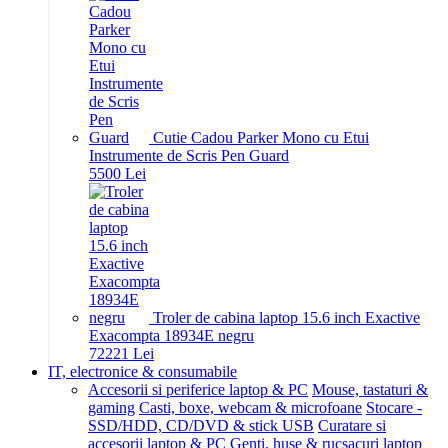
Cutie Cadou Parker Mono cu Etui
Instrumente de Scris Pen Guard
55
00
Lei
Troler de cabina laptop 15.6 inch Exactive
Exacompta 18934E negru
722
21
Lei
IT, electronice & consumabile
Accesorii si periferice laptop & PC
Mouse, tastaturi &
gaming
Casti, boxe, webcam & microfoane
Stocare -
SSD/HDD, CD/DVD & stick USB
Curatare si
accesorii laptop & PC
Genti, huse & rucsacuri laptop