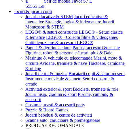
Seif de mobila Favor S7 E
555
55
Lei
Jocuri & jucarii copii
Jocuri educative & STEM
Jocuri educative &
interactive
Strategie, logica & indemanare
Jucarii
Montessori & STEM
LEGO® & seturi constructie
LEGO® - Seturi clasice
& tematice
LEGO® - Colectii filme & videogames
Cutii depozitare & accesorii LEGO®
Papusi & figurine actiune
Papusi, accesorii & casute
Figurine, roboti & personaje
Jucarii plus & Baie
Masinute & vehicule cu telecomanda
Masini, moto &
circuite
Avioane, trenulete & nave
Tractoare, camioane
& utilaje
Jucarii de rol & muzica
Bucatarii copii & seturi meserii
Instrumente muzicale & sunete
Seturi construit &
creatie
Activitati exterior & sport
Biciclete, trotinete & role
Jocuri nisip, gradina & sport
Piscine, camping &
accesorii
Costume, masti & accesorii party
Puzzle & Board Games
Jucarii bebelusi & centre de activitati
Scaune auto, carucioare & premergatoare
PRODUSE RECOMANDATE