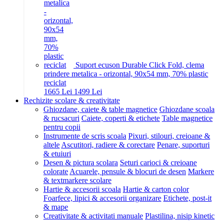
Suport ecuson Durable Click Fold, clema
prindere metalica - orizontal, 90x54 mm, 70% plastic
reciclat
16
65
Lei
14
99
Lei
Rechizite scolare & creativitate
Ghiozdane, caiete & table magnetice
Ghiozdane scoala
& rucsacuri
Caiete, coperti & etichete
Table magnetice
pentru copii
Instrumente de scris scoala
Pixuri, stilouri, creioane &
altele
Ascutitori, radiere & corectare
Penare, suporturi
& etuiuri
Desen & pictura scolara
Seturi carioci & creioane
colorate
Acuarele, pensule & blocuri de desen
Markere
& textmarkere scolare
Hartie & accesorii scoala
Hartie & carton color
Foarfece, lipici & accesorii organizare
Etichete, post-it
& mape
Creativitate & activitati manuale
Plastilina, nisip kinetic