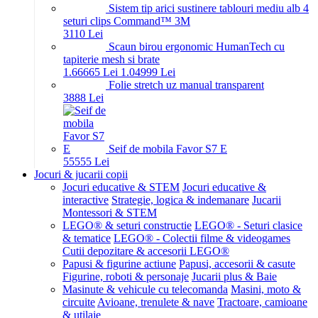
Sistem tip arici sustinere tablouri mediu alb 4
seturi clips Command™ 3M
31
10
Lei
Scaun birou ergonomic HumanTech cu
tapiterie mesh si brate
1.666
65
Lei
1.049
99
Lei
Folie stretch uz manual transparent
38
88
Lei
Seif de mobila Favor S7 E
555
55
Lei
Jocuri & jucarii copii
Jocuri educative & STEM
Jocuri educative &
interactive
Strategie, logica & indemanare
Jucarii
Montessori & STEM
LEGO® & seturi constructie
LEGO® - Seturi clasice
& tematice
LEGO® - Colectii filme & videogames
Cutii depozitare & accesorii LEGO®
Papusi & figurine actiune
Papusi, accesorii & casute
Figurine, roboti & personaje
Jucarii plus & Baie
Masinute & vehicule cu telecomanda
Masini, moto &
circuite
Avioane, trenulete & nave
Tractoare, camioane
& utilaje