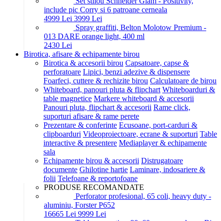
Set stilou Schneider Glam - Positivity,
include pic Corry si 6 patroane cerneala
49
99
Lei
39
99
Lei
Spray graffiti, Belton Molotow Premium -
013 DARE orange light, 400 ml
24
30
Lei
Birotica, afisare & echipamente birou
Birotica & accesorii birou
Capsatoare, capse &
perforatoare
Lipici, benzi adezive & dispensere
Foarfeci, cuttere & rechizite birou
Calculatoare de birou
Whiteboard, panouri pluta & flipchart
Whiteboarduri &
table magnetice
Markere whiteboard & accesorii
Panouri pluta, flipchart & accesorii
Rame click,
suporturi afisare & rame perete
Prezentare & conferinte
Ecusoane, port-carduri &
clipboarduri
Videoproiectoare, ecrane & suporturi
Table
interactive & presentere
Mediaplayer & echipamente
sala
Echipamente birou & accesorii
Distrugatoare
documente
Ghilotine hartie
Laminare, indosariere &
folii
Telefoane & reportofoane
PRODUSE RECOMANDATE
Perforator profesional, 65 coli, heavy duty -
aluminiu, Forster P652
166
65
Lei
99
99
Lei