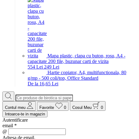
Mapa plastic, clapa cu buton, rosu, A4 -
capacitate 200 file, buzunar carti de vizita
5
54
Lei
2
49
Lei
Hartie copiator, A4, multifunctionala, 80
g/mp - 500 coli/top, Office Standard
De la 16,65 Lei
Contul meu
Favorite
0
Cosul Meu
0
Intoarce-te in magazin
Autentificare
email
*
@
Adresa de email.