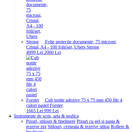
Folie protectie documente, 75 microni,
Cristal, A4 - 100 folii/set, Ubers Strong
49
99
Lei
20
00
Lei
Cub notite adezive 75 x 75 mm 450 file 4
culori pastel Forster
16
65
Lei
9
99
Lei
Instrumente de scris, arta & grafica
Pixuri, stilouri & finelinere
Pixuri cu gel si pasta &
rezerve pix
Stilouri, cerneala & rezerve stilou
Rollere &
finelinere