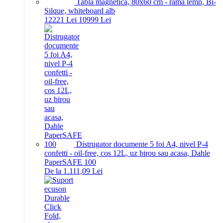
Tabla magnetica, 80x60 cm - rama lemn, Bi-
Silque, whiteboard alb
122
21
Lei
109
99
Lei
Distrugator documente 5 foi A4, nivel P-4
confetti - oil-free, cos 12L, uz birou sau acasa, Dahle
PaperSAFE 100
De la 1.111,09 Lei