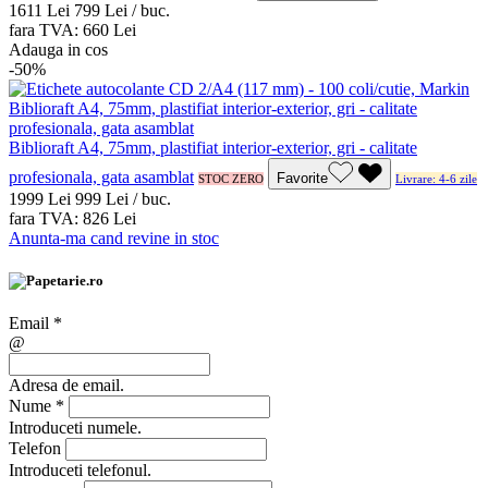
16
11
Lei
7
99
Lei / buc.
fara TVA:
6
60
Lei
Adauga in cos
-50%
Biblioraft A4, 75mm, plastifiat interior-exterior, gri - calitate
profesionala, gata asamblat
Favorite
STOC ZERO
Livrare: 4-6 zile
19
99
Lei
9
99
Lei / buc.
fara TVA:
8
26
Lei
Anunta-ma cand revine in stoc
Email
*
@
Adresa de email.
Nume
*
Introduceti numele.
Telefon
Introduceti telefonul.