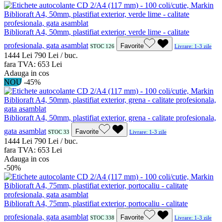
Biblioraft A4, 50mm, plastifiat exterior, verde lime - calitate
profesionala, gata asamblat
Favorite
STOC 126
Livrare: 1-3 zile
14
44
Lei
7
90
Lei / buc.
fara TVA:
6
53
Lei
Adauga in cos
NOU
-45%
Biblioraft A4, 50mm, plastifiat exterior, grena - calitate profesionala,
gata asamblat
Favorite
STOC 33
Livrare: 1-3 zile
14
44
Lei
7
90
Lei / buc.
fara TVA:
6
53
Lei
Adauga in cos
-50%
Biblioraft A4, 75mm, plastifiat exterior, portocaliu - calitate
profesionala, gata asamblat
Favorite
STOC 338
Livrare: 1-3 zile