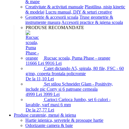
& mape
Creativitate & activitati manuale
Plastilina, nisip kinetic
& modelaj
Lucru manual, DIY & seturi creative
Geometrie & accesorii scoala
Truse geometrie &
instrumente masura
Accesorii practice & igiena scoala
PRODUSE RECOMANDATE
Rucsac scoala, Puma Phase - orange
116
66
Lei
99
16
Lei
Caiet dictando A5, spirala, 80 file, FSC - 60
g/mp, coperta frontala policromie
De la 11,10 Lei
Set stilou Schneider Glam - Positivity,
include pic Corry si 6 patroane cerneala
49
99
Lei
39
99
Lei
Carioci Carioca Jumbo, set 6 culori -
lavabile, varf maxi 6 mm
De la 27,77 Lei
Produse curatenie, menaj & igiena
Hartie igienica, servetele & prosoape hartie
Odorizante camera & baie