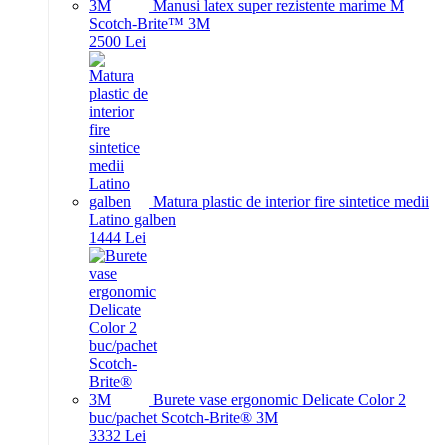
Manusi latex super rezistente marime M
Scotch-Brite™ 3M
25
00
Lei
Matura plastic de interior fire sintetice medii
Latino galben
14
44
Lei
Burete vase ergonomic Delicate Color 2
buc/pachet Scotch-Brite® 3M
33
32
Lei