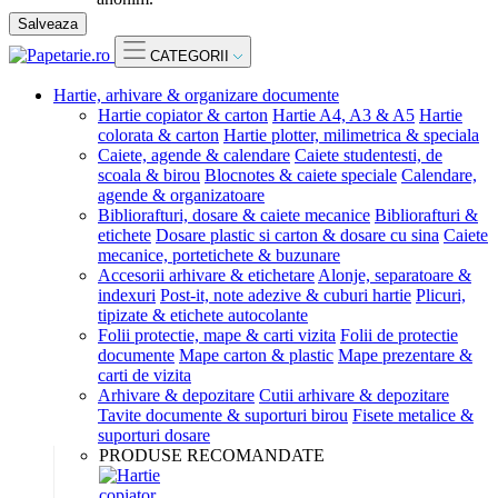
Salveaza
CATEGORII
Hartie, arhivare & organizare documente
Hartie copiator & carton
Hartie A4, A3 & A5
Hartie
colorata & carton
Hartie plotter, milimetrica & speciala
Caiete, agende & calendare
Caiete studentesti, de
scoala & birou
Blocnotes & caiete speciale
Calendare,
agende & organizatoare
Bibliorafturi, dosare & caiete mecanice
Bibliorafturi &
etichete
Dosare plastic si carton & dosare cu sina
Caiete
mecanice, portetichete & buzunare
Accesorii arhivare & etichetare
Alonje, separatoare &
indexuri
Post-it, note adezive & cuburi hartie
Plicuri,
tipizate & etichete autocolante
Folii protectie, mape & carti vizita
Folii de protectie
documente
Mape carton & plastic
Mape prezentare &
carti de vizita
Arhivare & depozitare
Cutii arhivare & depozitare
Tavite documente & suporturi birou
Fisete metalice &
suporturi dosare
PRODUSE RECOMANDATE