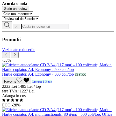
Acorda o nota
Scrie un review
Promotii
Vezi toate reducerile
-33%
Hartie copiator, A4, Economy - 500 coli/top
IN STOC
Favorite
Livrare: 1-3 zile
22
22
Lei
14
85
Lei / top
fara TVA:
12
27
Lei
Adauga in cos
ECO
-28%