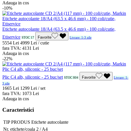
Adauga in cos
-10%
Etichete autocolante 18/A4 (63.5 x 46.6 mm) - 100 coli/cutie,
Etiservice
Favorite
STOC 17
Livrare: 1-3 zile
55
54
Lei
49
99
Lei / cutie
fara TVA:
41
31
Lei
Adauga in cos
-22%
Plic C4 alb, siliconic - 25 buc/set
Favorite
STOC 804
Livrare: 1-
3 zile
16
65
Lei
12
99
Lei / set
fara TVA:
10
73
Lei
Adauga in cos
Caracteristici
TIP PRODUS
Etichete autocolante
Nr. etichete/coala
2 / A4