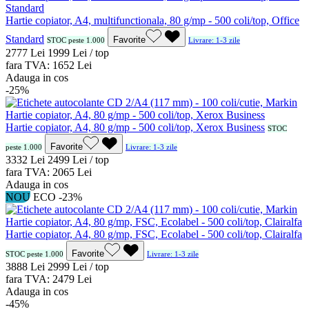
Hartie copiator, A4, multifunctionala, 80 g/mp - 500 coli/top, Office
Standard
Favorite
STOC peste 1.000
Livrare: 1-3 zile
27
77
Lei
19
99
Lei / top
fara TVA:
16
52
Lei
Adauga in cos
-25%
Hartie copiator, A4, 80 g/mp - 500 coli/top, Xerox Business
STOC
Favorite
peste 1.000
Livrare: 1-3 zile
33
32
Lei
24
99
Lei / top
fara TVA:
20
65
Lei
Adauga in cos
NOU
ECO
-23%
Hartie copiator, A4, 80 g/mp, FSC, Ecolabel - 500 coli/top, Clairalfa
Favorite
STOC peste 1.000
Livrare: 1-3 zile
38
88
Lei
29
99
Lei / top
fara TVA:
24
79
Lei
Adauga in cos
-45%