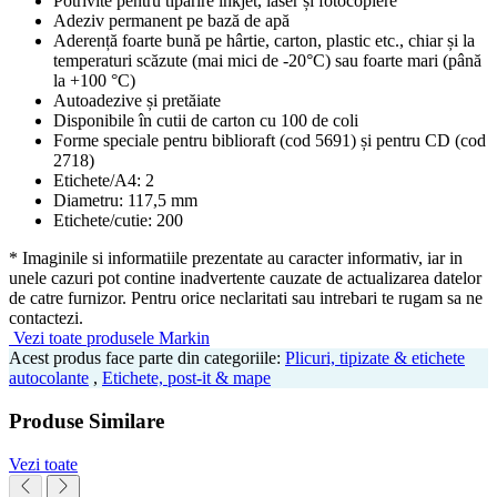
Potrivite pentru tipărire inkjet, laser și fotocopiere
Adeziv permanent pe bază de apă
Aderență foarte bună pe hârtie, carton, plastic etc., chiar și la
temperaturi scăzute (mai mici de -20°C) sau foarte mari (până
la +100 °C)
Autoadezive și pretăiate
Disponibile în cutii de carton cu 100 de coli
Forme speciale pentru biblioraft (cod 5691) și pentru CD (cod
2718)
Etichete/A4: 2
Diametru: 117,5 mm
Etichete/cutie: 200
* Imaginile si informatiile prezentate au caracter informativ, iar in
unele cazuri pot contine inadvertente cauzate de actualizarea datelor
de catre furnizor. Pentru orice neclaritati sau intrebari te rugam sa ne
contactezi.
Vezi toate produsele Markin
Acest produs face parte din categoriile:
Plicuri, tipizate & etichete
autocolante
,
Etichete, post-it & mape
Produse Similare
Vezi toate