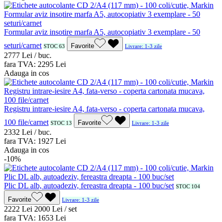
Formular aviz insotire marfa A5, autocopiativ 3 exemplare - 50
seturi/carnet
Favorite
STOC 63
Livrare: 1-3 zile
27
77
Lei / buc.
fara TVA:
22
95
Lei
Adauga in cos
Registru intrare-iesire A4, fata-verso - coperta cartonata mucava,
100 file/carnet
Favorite
STOC 13
Livrare: 1-3 zile
23
32
Lei / buc.
fara TVA:
19
27
Lei
Adauga in cos
-10%
Plic DL alb, autoadeziv, fereastra dreapta - 100 buc/set
STOC 104
Favorite
Livrare: 1-3 zile
22
22
Lei
20
00
Lei / set
fara TVA:
16
53
Lei