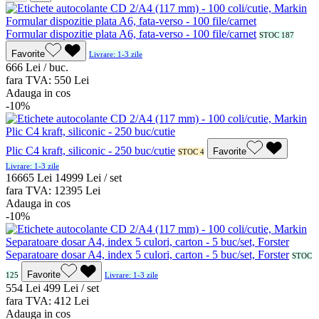
Formular dispozitie plata A6, fata-verso - 100 file/carnet
STOC 187
Favorite
Livrare: 1-3 zile
6
66
Lei / buc.
fara TVA:
5
50
Lei
Adauga in cos
-10%
Plic C4 kraft, siliconic - 250 buc/cutie
Favorite
STOC 4
Livrare: 1-3 zile
166
65
Lei
149
99
Lei / set
fara TVA:
123
95
Lei
Adauga in cos
-10%
Separatoare dosar A4, index 5 culori, carton - 5 buc/set, Forster
STOC
Favorite
125
Livrare: 1-3 zile
5
54
Lei
4
99
Lei / set
fara TVA:
4
12
Lei
Adauga in cos