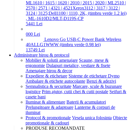
ML1610 | 1615 | 1620 | 2010 | 2015 | 2020 | ML2510 |
2570 | 2571 | 4321 | 4521Xerox3112 | 3117 | 3122 |
3124 | 3125;Dell1100 | 1110, 2K, (timbru verde 1.2 lei)
, ML-1610D2/MLT-D119S-CP
54
41
Lei
0
00
Lei
Lenovo Go USB-C Power Bank Wireless
40ALLG1WWW (timbru verde 0.98 lei)
137
49
Lei
Administrare birou & protocol
Mobilier & solutii amenajare
Scaune, mese &
ergonomie
Dulapuri metalice, vestiare & fisete
Amenajare birou & decor
Expediere & etichetare
Sisteme de etichetare Dymo
Ambalare & etichete autocolante
Benzi & adezivi
Semnalistica & securitate
Marcare, scule & buzunare
logistice
Prim ajutor, cutii chei & cutii postale
Seifuri &
casete bani
Iluminat & alimentare
Baterii & acumulatori
Prelungitoare & adaptoare
Lanterne & corpuri de
iluminat
Protocol & promotionale
Vesela unica folosinta
Obiecte
promotionale & cadouri
PRODUSE RECOMANDATE