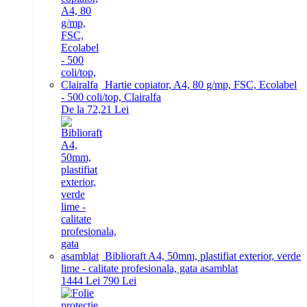
Hartie copiator, A4, 80 g/mp, FSC, Ecolabel
- 500 coli/top, Clairalfa
De la 72,21 Lei
Biblioraft A4, 50mm, plastifiat exterior, verde
lime - calitate profesionala, gata asamblat
14
44
Lei
7
90
Lei