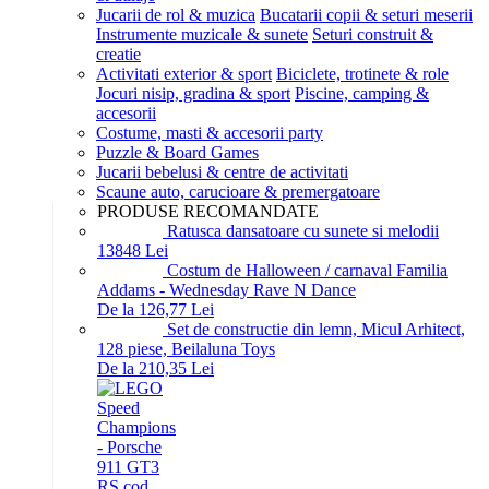
Jucarii de rol & muzica
Bucatarii copii & seturi meserii
Instrumente muzicale & sunete
Seturi construit &
creatie
Activitati exterior & sport
Biciclete, trotinete & role
Jocuri nisip, gradina & sport
Piscine, camping &
accesorii
Costume, masti & accesorii party
Puzzle & Board Games
Jucarii bebelusi & centre de activitati
Scaune auto, carucioare & premergatoare
PRODUSE RECOMANDATE
Ratusca dansatoare cu sunete si melodii
138
48
Lei
Costum de Halloween / carnaval Familia
Addams - Wednesday Rave N Dance
De la 126,77 Lei
Set de constructie din lemn, Micul Arhitect,
128 piese, Beilaluna Toys
De la 210,35 Lei