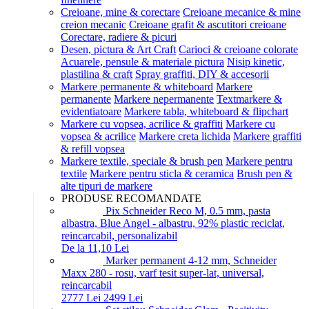
Creioane, mine & corectare
Creioane mecanice & mine
creion mecanic
Creioane grafit & ascutitori creioane
Corectare, radiere & picuri
Desen, pictura & Art Craft
Carioci & creioane colorate
Acuarele, pensule & materiale pictura
Nisip kinetic,
plastilina & craft
Spray graffiti, DIY & accesorii
Markere permanente & whiteboard
Markere
permanente
Markere nepermanente
Textmarkere &
evidentiatoare
Markere tabla, whiteboard & flipchart
Markere cu vopsea, acrilice & graffiti
Markere cu
vopsea & acrilice
Markere creta lichida
Markere graffiti
& refill vopsea
Markere textile, speciale & brush pen
Markere pentru
textile
Markere pentru sticla & ceramica
Brush pen &
alte tipuri de markere
PRODUSE RECOMANDATE
Pix Schneider Reco M, 0.5 mm, pasta
albastra, Blue Angel - albastru, 92% plastic reciclat,
reincarcabil, personalizabil
De la 11,10 Lei
Marker permanent 4-12 mm, Schneider
Maxx 280 - rosu, varf tesit super-lat, universal,
reincarcabil
27
77
Lei
24
99
Lei