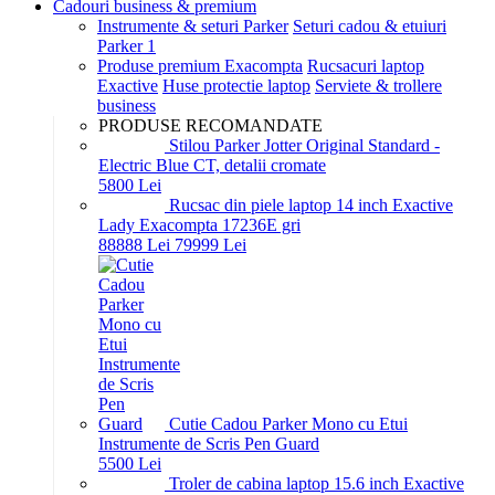
Cadouri business & premium
Instrumente & seturi Parker
Seturi cadou & etuiuri
Parker 1
Produse premium Exacompta
Rucsacuri laptop
Exactive
Huse protectie laptop
Serviete & trollere
business
PRODUSE RECOMANDATE
Stilou Parker Jotter Original Standard -
Electric Blue CT, detalii cromate
58
00
Lei
Rucsac din piele laptop 14 inch Exactive
Lady Exacompta 17236E gri
888
88
Lei
799
99
Lei
Cutie Cadou Parker Mono cu Etui
Instrumente de Scris Pen Guard
55
00
Lei
Troler de cabina laptop 15.6 inch Exactive