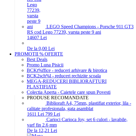
LEGO Speed Champions - Porsche 911 GT3
RS cod Lego 77239, varsta peste 9 ani
146
07
Lei
De la 0,00 Lei
PROMOTII % OFERTE
Best Deals
Promo Luna Pisicii
BCKt%ffice - reduceri arhivare & birotica
BCK2sch%l - reduceri rechizite scoala
MEGA-REDUCERI BIBLIORAFTURI
PLASTIFIATE
Colectia Aperta - Caietele care spun Povesti
PRODUSE RECOMANDATE
Biblioraft A4, 75mm, plastifiat exterior, lila -
calitate profesionala, gata asamblat
16
11
Lei
7
99
Lei
Carioci Carioca Joy, set 6 culori - lavabile,
varf fin 2.6 mm
De la 12,21 Lei