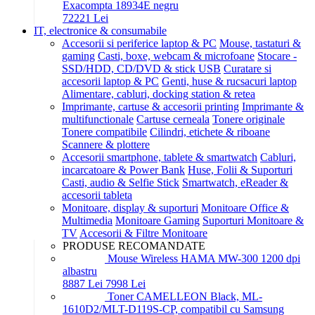
Exacompta 18934E negru
722
21
Lei
IT, electronice & consumabile
Accesorii si periferice laptop & PC
Mouse, tastaturi &
gaming
Casti, boxe, webcam & microfoane
Stocare -
SSD/HDD, CD/DVD & stick USB
Curatare si
accesorii laptop & PC
Genti, huse & rucsacuri laptop
Alimentare, cabluri, docking station & retea
Imprimante, cartuse & accesorii printing
Imprimante &
multifunctionale
Cartuse cerneala
Tonere originale
Tonere compatibile
Cilindri, etichete & riboane
Scannere & plottere
Accesorii smartphone, tablete & smartwatch
Cabluri,
incarcatoare & Power Bank
Huse, Folii & Suporturi
Casti, audio & Selfie Stick
Smartwatch, eReader &
accesorii tableta
Monitoare, display & suporturi
Monitoare Office &
Multimedia
Monitoare Gaming
Suporturi Monitoare &
TV
Accesorii & Filtre Monitoare
PRODUSE RECOMANDATE
Mouse Wireless HAMA MW-300 1200 dpi
albastru
88
87
Lei
79
98
Lei
Toner CAMELLEON Black, ML-
1610D2/MLT-D119S-CP, compatibil cu Samsung