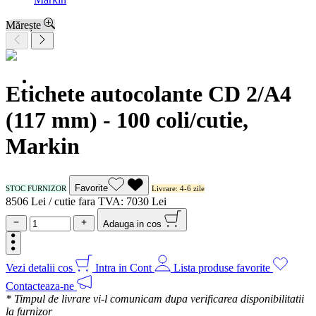
Mărește
Etichete autocolante CD 2/A4
(117 mm) - 100 coli/cutie,
Markin
Favorite
STOC FURNIZOR
Livrare: 4-6 zile
85
06
Lei / cutie
fara TVA:
70
30
Lei
Adauga in cos
Vezi detalii cos
Intra in Cont
Lista produse favorite
Contacteaza-ne
* Timpul de livrare vi-l comunicam dupa verificarea disponibilitatii
la furnizor