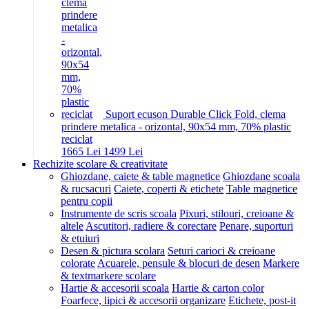
Suport ecuson Durable Click Fold, clema
prindere metalica - orizontal, 90x54 mm, 70% plastic
reciclat
16
65
Lei
14
99
Lei
Rechizite scolare & creativitate
Ghiozdane, caiete & table magnetice
Ghiozdane scoala
& rucsacuri
Caiete, coperti & etichete
Table magnetice
pentru copii
Instrumente de scris scoala
Pixuri, stilouri, creioane &
altele
Ascutitori, radiere & corectare
Penare, suporturi
& etuiuri
Desen & pictura scolara
Seturi carioci & creioane
colorate
Acuarele, pensule & blocuri de desen
Markere
& textmarkere scolare
Hartie & accesorii scoala
Hartie & carton color
Foarfece, lipici & accesorii organizare
Etichete, post-it