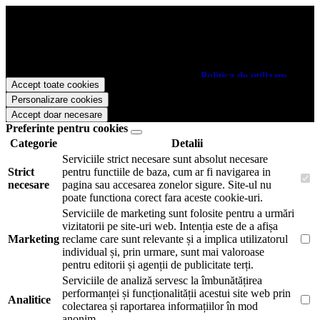
Papetarie.ro foloseste cookies pentru a tine minte faptul ca v-ati logat
pe site si pentru a va putea stoca produsele in cosul de cumparaturi.
De asemenea acestea vor colecta statistici anonime, pentru a va oferi
si livra functii avansate si continut personalizat de marketing.
Pentru a va putea bucura de intreaga experienta ca vizitator
Papetarie.ro este necesar sa fiti de acord cu
Politica de utilizare
Accept toate cookies
cookie-uri
.
Personalizare cookies
Accept doar necesare
Preferinte pentru cookies
Categorie
Detalii
Serviciile strict necesare sunt absolut necesare
Strict
pentru functiile de baza, cum ar fi navigarea in
necesare
pagina sau accesarea zonelor sigure. Site-ul nu
poate functiona corect fara aceste cookie-uri.
Serviciile de marketing sunt folosite pentru a urmări
vizitatorii pe site-uri web. Intenția este de a afișa
Marketing
reclame care sunt relevante și a implica utilizatorul
individual și, prin urmare, sunt mai valoroase
pentru editorii și agenții de publicitate terți.
Serviciile de analiză servesc la îmbunătățirea
performanței și funcționalității acestui site web prin
Analitice
colectarea și raportarea informațiilor în mod
anonim.