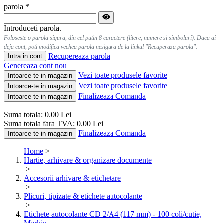
parola
*
Introduceti parola.
Foloseste o parola sigura, din cel putin 8 caractere (litere, numere si simboluri). Daca ai
deja cont, poti modifica vechea parola nesigura de la linkul "Recuperaza parola".
Recupereaza parola
Intra in cont
Genereaza cont nou
Vezi toate produsele favorite
Intoarce-te in magazin
Vezi toate produsele favorite
Intoarce-te in magazin
Finalizeaza Comanda
Intoarce-te in magazin
Suma totala:
0.00
Lei
Suma totala fara TVA:
0.00
Lei
Finalizeaza Comanda
Intoarce-te in magazin
Home
>
Hartie, arhivare & organizare documente
>
Accesorii arhivare & etichetare
>
Plicuri, tipizate & etichete autocolante
>
Etichete autocolante CD 2/A4 (117 mm) - 100 coli/cutie,
Markin