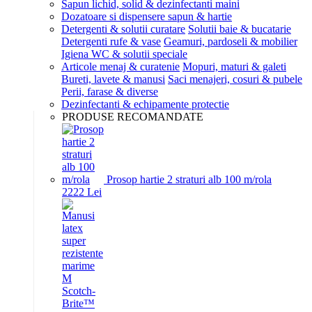
Sapun lichid, solid & dezinfectanti maini
Dozatoare si dispensere sapun & hartie
Detergenti & solutii curatare
Solutii baie & bucatarie
Detergenti rufe & vase
Geamuri, pardoseli & mobilier
Igiena WC & solutii speciale
Articole menaj & curatenie
Mopuri, maturi & galeti
Bureti, lavete & manusi
Saci menajeri, cosuri & pubele
Perii, farase & diverse
Dezinfectanti & echipamente protectie
PRODUSE RECOMANDATE
Prosop hartie 2 straturi alb 100 m/rola
22
22
Lei