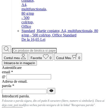
Hartie copiator, A4, multifunctionala, 80
g/mp - 500 coli/top, Office Standard
De la 16,65 Lei
Contul meu
Favorite
0
Cosul Meu
0
Intoarce-te in magazin
Autentificare
email
*
@
Adresa de email.
parola
*
Introduceti parola.
Foloseste o parola sigura, din cel putin 8 caractere (litere, numere si simboluri). Daca ai
deja cont, poti modifica vechea parola nesigura de la linkul "Recuperaza parola".