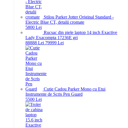
Stilou Parker Jotter Original Standard -
Electric Blue CT, detalii cromate
58
00
Lei
Rucsac din piele laptop 14 inch Exactive
Lady Exacompta 17236E gri
888
88
Lei
799
99
Lei
Cutie Cadou Parker Mono cu Etui
Instrumente de Scris Pen Guard
55
00
Lei