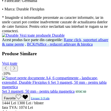
• Fabricatie: Germania
• Marca: Durable Flexiplus
* Imaginile si informatiile prezentate au caracter informativ, iar in
unele cazuri pot contine inadvertente cauzate de actualizarea datelor
de catre furnizor. Pentru orice neclaritati sau intrebari te rugam sa ne
contactezi.
Vezi toate produsele Durable
Acest produs face parte din categoriile:
Rame click, suporturi afisare
& rame perete
,
BCKt%ffice - reduceri arhivare & birotica
Produse Similare
Vezi toate
-10%
Set 3 magneti, 50 mm - pentru tabla magnetica
STOC 60
Favorite
Livrare: 1-3 zile
14
44
Lei
13
00
Lei / blister
fara TVA:
10
74
Lei