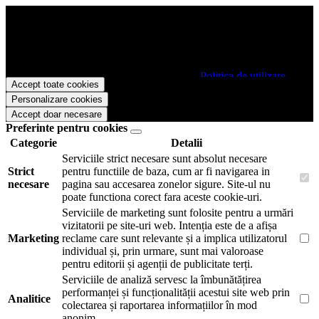
Papetarie.ro foloseste cookies pentru a tine minte faptul ca v-ati logat
pe site si pentru a va putea stoca produsele in cosul de cumparaturi.
De asemenea acestea vor colecta statistici anonime, pentru a va oferi
si livra functii avansate si continut personalizat de marketing.
Pentru a va putea bucura de intreaga experienta ca vizitator
Papetarie.ro este necesar sa fiti de acord cu
Politica de utilizare
Accept toate cookies
cookie-uri
.
Personalizare cookies
Accept doar necesare
Preferinte pentru cookies
Categorie
Detalii
Serviciile strict necesare sunt absolut necesare
Strict
pentru functiile de baza, cum ar fi navigarea in
necesare
pagina sau accesarea zonelor sigure. Site-ul nu
poate functiona corect fara aceste cookie-uri.
Serviciile de marketing sunt folosite pentru a urmări
vizitatorii pe site-uri web. Intenția este de a afișa
Marketing
reclame care sunt relevante și a implica utilizatorul
individual și, prin urmare, sunt mai valoroase
pentru editorii și agenții de publicitate terți.
Serviciile de analiză servesc la îmbunătățirea
performanței și funcționalității acestui site web prin
Analitice
colectarea și raportarea informațiilor în mod
anonim.