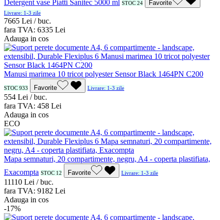
Detergent vase Piatti Sanitec 5000 ml
Favorite
STOC 24
Livrare: 1-3 zile
76
65
Lei / buc.
fara TVA:
63
35
Lei
Adauga in cos
Manusi marimea 10 tricot polyester Sensor Black 1464PN C200
Favorite
STOC 933
Livrare: 1-3 zile
5
54
Lei / buc.
fara TVA:
4
58
Lei
Adauga in cos
ECO
Mapa semnaturi, 20 compartimente, negru, A4 - coperta plastifiata,
Exacompta
Favorite
STOC 12
Livrare: 1-3 zile
111
10
Lei / buc.
fara TVA:
91
82
Lei
Adauga in cos
-17%