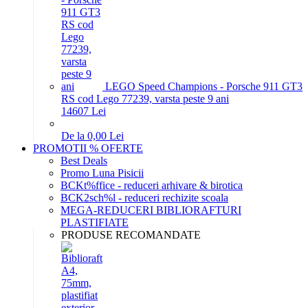
LEGO Speed Champions - Porsche 911 GT3
RS cod Lego 77239, varsta peste 9 ani
146
07
Lei
De la 0,00 Lei
PROMOTII % OFERTE
Best Deals
Promo Luna Pisicii
BCKt%ffice - reduceri arhivare & birotica
BCK2sch%l - reduceri rechizite scoala
MEGA-REDUCERI BIBLIORAFTURI
PLASTIFIATE
PRODUSE RECOMANDATE