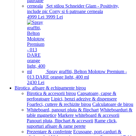
Set stilou Schneider Glam - Positivity,
include pic Corry si 6 patroane cerneala
49
99
Lei
39
99
Lei
Spray graffiti, Belton Molotow Premium -
013 DARE orange light, 400 ml
24
30
Lei
Birotica, afisare & echipamente birou
Birotica & accesorii birou
Capsatoare, capse &
perforatoare
Lipici, benzi adezive & dispensere
Foarfeci, cuttere & rechizite birou
Calculatoare de birou
Whiteboard, panouri pluta & flipchart
Whiteboarduri &
table magnetice
Markere whiteboard & accesorii
Panouri pluta, flipchart & accesorii
Rame click,
suporturi afisare & rame perete
Prezentare & conferinte
Ecusoane, port-carduri &