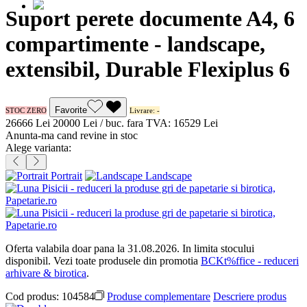
Suport perete documente A4, 6
compartimente - landscape,
extensibil, Durable Flexiplus 6
Favorite
STOC ZERO
Livrare: -
266
66
Lei
200
00
Lei / buc.
fara TVA:
165
29
Lei
Anunta-ma cand revine in stoc
Alege varianta:
Portrait
Landscape
Oferta valabila doar pana la 31.08.2026. In limita stocului
disponibil. Vezi toate produsele din promotia
BCKt%ffice - reduceri
arhivare & birotica
.
Cod produs:
104584
Produse complementare
Descriere produs