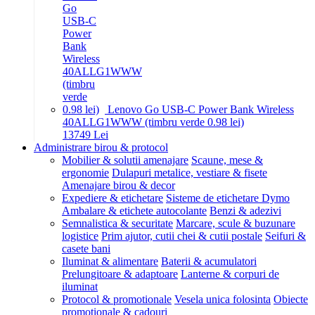
Lenovo Go USB-C Power Bank Wireless
40ALLG1WWW (timbru verde 0.98 lei)
137
49
Lei
Administrare birou & protocol
Mobilier & solutii amenajare
Scaune, mese &
ergonomie
Dulapuri metalice, vestiare & fisete
Amenajare birou & decor
Expediere & etichetare
Sisteme de etichetare Dymo
Ambalare & etichete autocolante
Benzi & adezivi
Semnalistica & securitate
Marcare, scule & buzunare
logistice
Prim ajutor, cutii chei & cutii postale
Seifuri &
casete bani
Iluminat & alimentare
Baterii & acumulatori
Prelungitoare & adaptoare
Lanterne & corpuri de
iluminat
Protocol & promotionale
Vesela unica folosinta
Obiecte
promotionale & cadouri