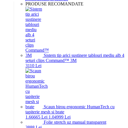
PRODUSE RECOMANDATE
Sistem tip arici sustinere tablouri mediu alb 4
seturi clips Command™ 3M
31
10
Lei
Scaun birou ergonomic HumanTech cu
tapiterie mesh si brate
1.666
65
Lei
1.049
99
Lei
Folie stretch uz manual transparent
38
88
Lei