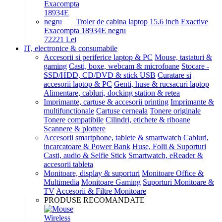
Troler de cabina laptop 15.6 inch Exactive
Exacompta 18934E negru
722
21
Lei
IT, electronice & consumabile
Accesorii si periferice laptop & PC
Mouse, tastaturi &
gaming
Casti, boxe, webcam & microfoane
Stocare -
SSD/HDD, CD/DVD & stick USB
Curatare si
accesorii laptop & PC
Genti, huse & rucsacuri laptop
Alimentare, cabluri, docking station & retea
Imprimante, cartuse & accesorii printing
Imprimante &
multifunctionale
Cartuse cerneala
Tonere originale
Tonere compatibile
Cilindri, etichete & riboane
Scannere & plottere
Accesorii smartphone, tablete & smartwatch
Cabluri,
incarcatoare & Power Bank
Huse, Folii & Suporturi
Casti, audio & Selfie Stick
Smartwatch, eReader &
accesorii tableta
Monitoare, display & suporturi
Monitoare Office &
Multimedia
Monitoare Gaming
Suporturi Monitoare &
TV
Accesorii & Filtre Monitoare
PRODUSE RECOMANDATE