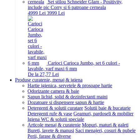
Set stilou Schneider Glam - Positivity,
include pic Corry si 6 patroane cerneala
49
99
Lei
39
99
Lei
Carioci Carioca Jumbo, set 6 culori -
lavabile, varf maxi 6 mm
De la 27,77 Lei
Produse curatenie, menaj & igiena
Hartie igienica, servetele & prosoape hartie
Odorizante camera & baie
Sapun lichid, solid & dezinfectanti maini
Dozatoare si dispensere sapun & hartie
Detergenti & solutii curatare
Solutii baie & bucatarie
Detergenti rufe & vase
Geamuri, pardoseli & mobilier
Igiena WC & solutii speciale
Articole menaj & curatenie
Mopuri, maturi & galeti
Bureti, lavete & manusi
Saci menajeri, cosuri & pubele
Perii, farase & diverse