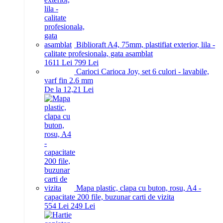
Biblioraft A4, 75mm, plastifiat exterior, lila -
calitate profesionala, gata asamblat
16
11
Lei
7
99
Lei
Carioci Carioca Joy, set 6 culori - lavabile,
varf fin 2.6 mm
De la 12,21 Lei
Mapa plastic, clapa cu buton, rosu, A4 -
capacitate 200 file, buzunar carti de vizita
5
54
Lei
2
49
Lei