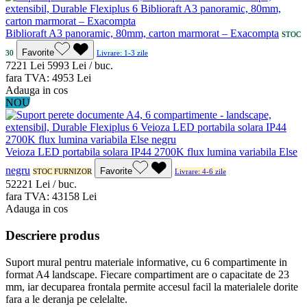
Biblioraft A3 panoramic, 80mm, carton marmorat – Exacompta
STOC
Favorite
30
Livrare: 1-3 zile
72
21
Lei
59
93
Lei / buc.
fara TVA:
49
53
Lei
Adauga in cos
NOU
Veioza LED portabila solara IP44 2700K flux lumina variabila Else
negru
Favorite
STOC FURNIZOR
Livrare: 4-6 zile
522
21
Lei / buc.
fara TVA:
431
58
Lei
Adauga in cos
Descriere produs
Suport mural pentru materiale informative, cu 6 compartimente in
format A4 landscape. Fiecare compartiment are o capacitate de 23
mm, iar decuparea frontala permite accesul facil la materialele dorite
fara a le deranja pe celelalte.