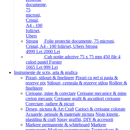
Folie protectie documente, 75 microni,
Cristal, A4 - 100 folii/set, Ubers Strong
49
99
Lei
20
00
Lei
Cub notite adezive 75 x 75 mm 450 file 4
culori pastel Forster
16
65
Lei
9
99
Lei
Instrumente de scris, arta & grafica
Pixuri, stilouri & finelinere
Pixuri cu gel si pasta &
rezerve pix
Stilouri, cerneala & rezerve stilou
Rollere &
finelinere
Creioane, mine & corectare
Creioane mecanice & mine
creion mecanic
Creioane grafit & ascutitori creioane
Corectare, radiere & picuri
Desen, pictura & Art Craft
Carioci & creioane colorate
Acuarele, pensule & materiale pictura
Nisip kinetic,
plastilina & craft
Spray graffiti, DIY & accesorii
Markere permanente & whiteboard
Markere
permanente
Markere nepermanente
Textmarkere &