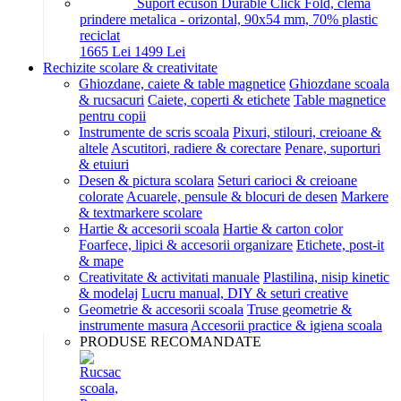
Suport ecuson Durable Click Fold, clema
prindere metalica - orizontal, 90x54 mm, 70% plastic
reciclat
16
65
Lei
14
99
Lei
Rechizite scolare & creativitate
Ghiozdane, caiete & table magnetice
Ghiozdane scoala
& rucsacuri
Caiete, coperti & etichete
Table magnetice
pentru copii
Instrumente de scris scoala
Pixuri, stilouri, creioane &
altele
Ascutitori, radiere & corectare
Penare, suporturi
& etuiuri
Desen & pictura scolara
Seturi carioci & creioane
colorate
Acuarele, pensule & blocuri de desen
Markere
& textmarkere scolare
Hartie & accesorii scoala
Hartie & carton color
Foarfece, lipici & accesorii organizare
Etichete, post-it
& mape
Creativitate & activitati manuale
Plastilina, nisip kinetic
& modelaj
Lucru manual, DIY & seturi creative
Geometrie & accesorii scoala
Truse geometrie &
instrumente masura
Accesorii practice & igiena scoala
PRODUSE RECOMANDATE