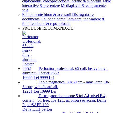
clipboarduri
Videoproiectoare, ecrane & suporturi
Table
interactive & presentere
Mediaplayer & echipamente
sala
Echipamente birou & accesorii
Distrugatoare
documente
Ghilotine hartie
Laminare, indosariere &
folii
Telefoane & reportofoane
PRODUSE RECOMANDATE
Perforator profesional, 65 coli, heavy duty -
aluminiu, Forster P652
166
65
Lei
99
99
Lei
Tabla magnetica, 80x60 cm - rama lemn, Bi-
Silque, whiteboard alb
122
21
Lei
109
99
Lei
Distrugator documente 5 foi A4, nivel P-4
confetti - oil-free, cos 12L, uz birou sau acasa, Dahle
PaperSAFE 100
De la 1.111,09 Lei