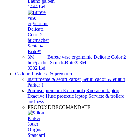
Latino galben
14
44
Lei
Burete vase ergonomic Delicate Color 2
buc/pachet Scotch-Brite® 3M
33
32
Lei
Cadouri business & premium
Instrumente & seturi Parker
Seturi cadou & etuiuri
Parker 1
Produse premium Exacompta
Rucsacuri laptop
Exactive
Huse protectie laptop
Serviete & trollere
business
PRODUSE RECOMANDATE