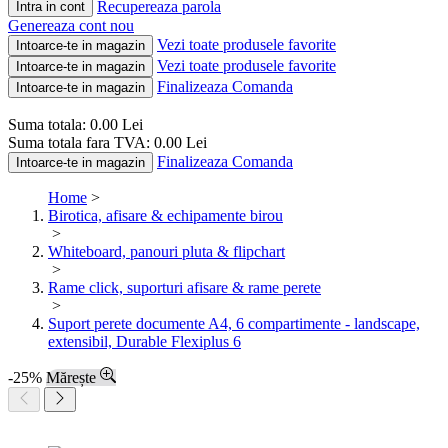
Recupereaza parola
Intra in cont
Genereaza cont nou
Vezi toate produsele favorite
Intoarce-te in magazin
Vezi toate produsele favorite
Intoarce-te in magazin
Finalizeaza Comanda
Intoarce-te in magazin
Suma totala:
0.00
Lei
Suma totala fara TVA:
0.00
Lei
Finalizeaza Comanda
Intoarce-te in magazin
Home
>
Birotica, afisare & echipamente birou
>
Whiteboard, panouri pluta & flipchart
>
Rame click, suporturi afisare & rame perete
>
Suport perete documente A4, 6 compartimente - landscape,
extensibil, Durable Flexiplus 6
-25%
Mărește