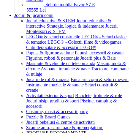
Seif de mobila Favor S7 E
555
55
Lei
Jocuri & jucarii copii
Jocuri educative & STEM
Jocuri educative &
interactive
Strategie, logica & indemanare
Jucarii
Montessori & STEM
LEGO® & seturi constructie
LEGO® - Seturi clasice
& tematice
LEGO® - Colectii filme & videogames
Cutii depozitare & accesorii LEGO®
Papusi & figurine actiune
Papusi, accesorii & casute
Figurine, roboti & personaje
Jucarii plus & Baie
Masinute & vehicule cu telecomanda
Masini, moto &
circuite
Avioane, trenulete & nave
Tractoare, camioane
& utilaje
Jucarii de rol & muzica
Bucatarii copii & seturi meserii
Instrumente muzicale & sunete
Seturi construit &
creatie
Activitati exterior & sport
Biciclete, trotinete & role
Jocuri nisip, gradina & sport
Piscine, camping &
accesorii
Costume, masti & accesorii party
Puzzle & Board Games
Jucarii bebelusi & centre de activitati
Scaune auto, carucioare & premergatoare
PRODUSE RECOMANDATE