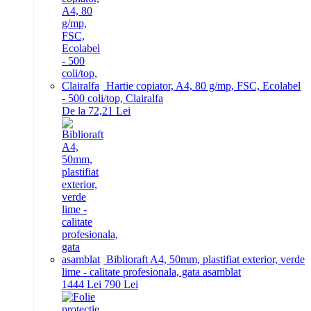
Hartie copiator, A4, 80 g/mp, FSC, Ecolabel
- 500 coli/top, Clairalfa
De la 72,21 Lei
Biblioraft A4, 50mm, plastifiat exterior, verde
lime - calitate profesionala, gata asamblat
14
44
Lei
7
90
Lei