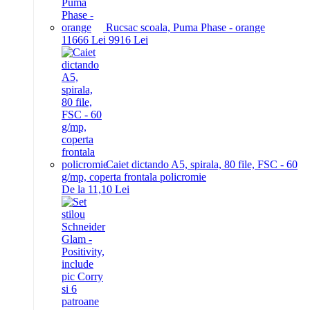
Rucsac scoala, Puma Phase - orange
116
66
Lei
99
16
Lei
Caiet dictando A5, spirala, 80 file, FSC - 60
g/mp, coperta frontala policromie
De la 11,10 Lei