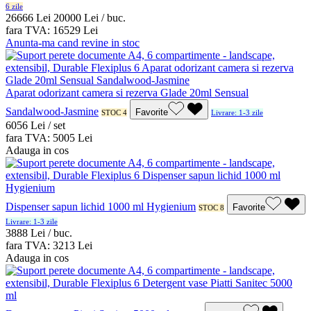
6 zile
266
66
Lei
200
00
Lei / buc.
fara TVA:
165
29
Lei
Anunta-ma cand revine in stoc
Aparat odorizant camera si rezerva Glade 20ml Sensual
Sandalwood-Jasmine
Favorite
STOC 4
Livrare: 1-3 zile
60
56
Lei / set
fara TVA:
50
05
Lei
Adauga in cos
Dispenser sapun lichid 1000 ml Hygienium
Favorite
STOC 8
Livrare: 1-3 zile
38
88
Lei / buc.
fara TVA:
32
13
Lei
Adauga in cos