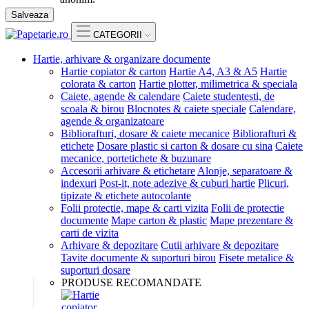
Salveaza
CATEGORII
Hartie, arhivare & organizare documente
Hartie copiator & carton
Hartie A4, A3 & A5
Hartie
colorata & carton
Hartie plotter, milimetrica & speciala
Caiete, agende & calendare
Caiete studentesti, de
scoala & birou
Blocnotes & caiete speciale
Calendare,
agende & organizatoare
Bibliorafturi, dosare & caiete mecanice
Bibliorafturi &
etichete
Dosare plastic si carton & dosare cu sina
Caiete
mecanice, portetichete & buzunare
Accesorii arhivare & etichetare
Alonje, separatoare &
indexuri
Post-it, note adezive & cuburi hartie
Plicuri,
tipizate & etichete autocolante
Folii protectie, mape & carti vizita
Folii de protectie
documente
Mape carton & plastic
Mape prezentare &
carti de vizita
Arhivare & depozitare
Cutii arhivare & depozitare
Tavite documente & suporturi birou
Fisete metalice &
suporturi dosare
PRODUSE RECOMANDATE