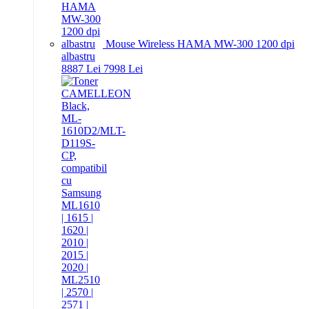
Mouse Wireless HAMA MW-300 1200 dpi
albastru
88
87
Lei
79
98
Lei