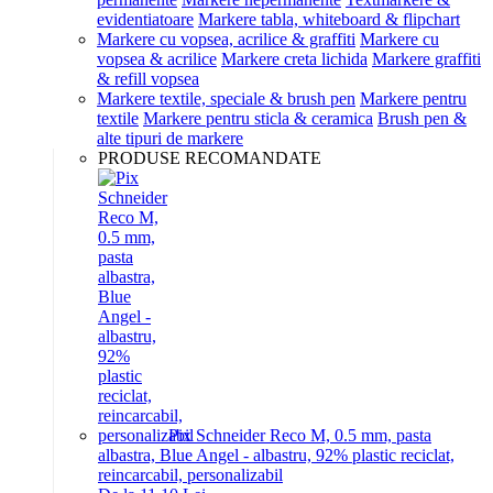
evidentiatoare
Markere tabla, whiteboard & flipchart
Markere cu vopsea, acrilice & graffiti
Markere cu
vopsea & acrilice
Markere creta lichida
Markere graffiti
& refill vopsea
Markere textile, speciale & brush pen
Markere pentru
textile
Markere pentru sticla & ceramica
Brush pen &
alte tipuri de markere
PRODUSE RECOMANDATE
Pix Schneider Reco M, 0.5 mm, pasta
albastra, Blue Angel - albastru, 92% plastic reciclat,
reincarcabil, personalizabil