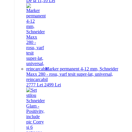
De la 11,10 Lei
Marker permanent 4-12 mm, Schneider
Maxx 280 - rosu, varf tesit super-lat, universal,
reincarcabil
27
77
Lei
24
99
Lei