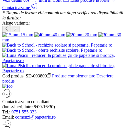
Vezi detalii cos
Intra in Cont
Lista produse favorite
Contacteaza-ne
* Timpul de livrare vi-l comunicam dupa verificarea disponibilitatii
la furnizor
Alege varianta:
15 mm
40 mm
20 mm
30
mm
Cod produs:
SD-003809
Produse complementare
Descriere
produs
Contacteaza un consultant:
(luni-vineri, intre 8:00-16:30)
Tel.:
0751.555.333
Email:
comenzi@papetarie.ro