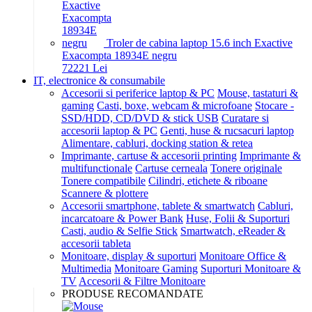
Troler de cabina laptop 15.6 inch Exactive
Exacompta 18934E negru
722
21
Lei
IT, electronice & consumabile
Accesorii si periferice laptop & PC
Mouse, tastaturi &
gaming
Casti, boxe, webcam & microfoane
Stocare -
SSD/HDD, CD/DVD & stick USB
Curatare si
accesorii laptop & PC
Genti, huse & rucsacuri laptop
Alimentare, cabluri, docking station & retea
Imprimante, cartuse & accesorii printing
Imprimante &
multifunctionale
Cartuse cerneala
Tonere originale
Tonere compatibile
Cilindri, etichete & riboane
Scannere & plottere
Accesorii smartphone, tablete & smartwatch
Cabluri,
incarcatoare & Power Bank
Huse, Folii & Suporturi
Casti, audio & Selfie Stick
Smartwatch, eReader &
accesorii tableta
Monitoare, display & suporturi
Monitoare Office &
Multimedia
Monitoare Gaming
Suporturi Monitoare &
TV
Accesorii & Filtre Monitoare
PRODUSE RECOMANDATE