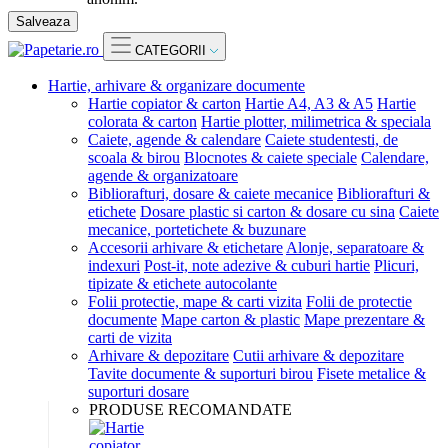
Salveaza
CATEGORII
Hartie, arhivare & organizare documente
Hartie copiator & carton
Hartie A4, A3 & A5
Hartie
colorata & carton
Hartie plotter, milimetrica & speciala
Caiete, agende & calendare
Caiete studentesti, de
scoala & birou
Blocnotes & caiete speciale
Calendare,
agende & organizatoare
Bibliorafturi, dosare & caiete mecanice
Bibliorafturi &
etichete
Dosare plastic si carton & dosare cu sina
Caiete
mecanice, portetichete & buzunare
Accesorii arhivare & etichetare
Alonje, separatoare &
indexuri
Post-it, note adezive & cuburi hartie
Plicuri,
tipizate & etichete autocolante
Folii protectie, mape & carti vizita
Folii de protectie
documente
Mape carton & plastic
Mape prezentare &
carti de vizita
Arhivare & depozitare
Cutii arhivare & depozitare
Tavite documente & suporturi birou
Fisete metalice &
suporturi dosare
PRODUSE RECOMANDATE