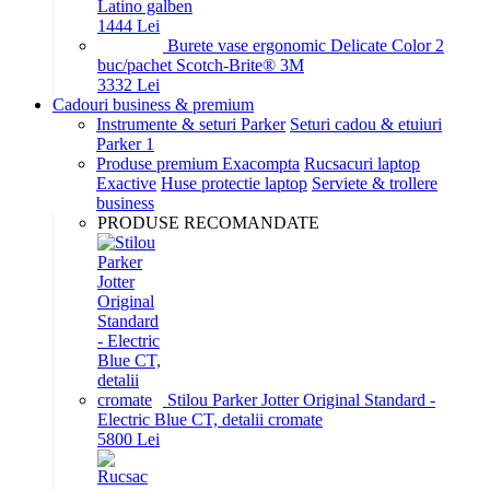
Latino galben
14
44
Lei
Burete vase ergonomic Delicate Color 2
buc/pachet Scotch-Brite® 3M
33
32
Lei
Cadouri business & premium
Instrumente & seturi Parker
Seturi cadou & etuiuri
Parker 1
Produse premium Exacompta
Rucsacuri laptop
Exactive
Huse protectie laptop
Serviete & trollere
business
PRODUSE RECOMANDATE
Stilou Parker Jotter Original Standard -
Electric Blue CT, detalii cromate
58
00
Lei