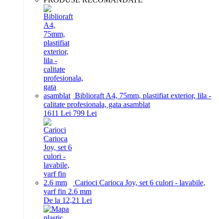
Biblioraft A4, 75mm, plastifiat exterior, lila -
calitate profesionala, gata asamblat
16
11
Lei
7
99
Lei
Carioci Carioca Joy, set 6 culori - lavabile,
varf fin 2.6 mm
De la 12,21 Lei