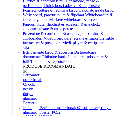
Birotica & accesorii birou
Capsatoare, capse &
perforatoare
Lipici, benzi adezive & dispensere
Foarfeci, cuttere & rechizite birou
Calculatoare de birou
Whiteboard, panouri pluta & flipchart
Whiteboarduri &
table magnetice
Markere whiteboard & accesorii
Panouri pluta, flipchart & accesorii
Rame click,
suporturi afisare & rame perete
Prezentare & conferinte
Ecusoane, port-carduri &
clipboarduri
Videoproiectoare, ecrane & suporturi
Table
interactive & presentere
Mediaplayer & echipamente
sala
Echipamente birou & accesorii
Distrugatoare
documente
Ghilotine hartie
Laminare, indosariere &
folii
Telefoane & reportofoane
PRODUSE RECOMANDATE
Perforator profesional, 65 coli, heavy duty -
aluminiu, Forster P652