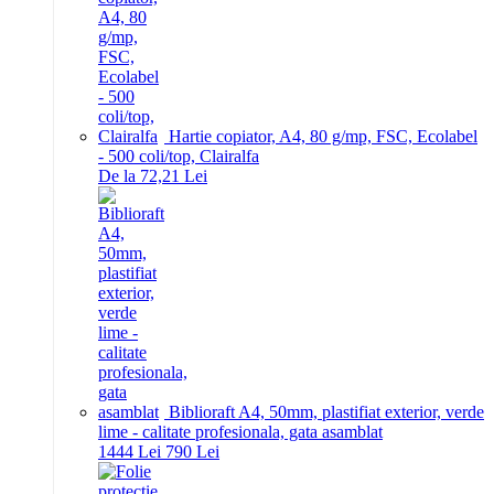
Hartie copiator, A4, 80 g/mp, FSC, Ecolabel
- 500 coli/top, Clairalfa
De la 72,21 Lei
Biblioraft A4, 50mm, plastifiat exterior, verde
lime - calitate profesionala, gata asamblat
14
44
Lei
7
90
Lei