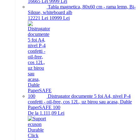
166
65
Lei
99
99
Lei
Tabla magnetica, 80x60 cm - rama lemn, Bi-
Silque, whiteboard alb
122
21
Lei
109
99
Lei
Distrugator documente 5 foi A4, nivel P-4
confetti - oil-free, cos 12L, uz birou sau acasa, Dahle
PaperSAFE 100
De la 1.111,09 Lei