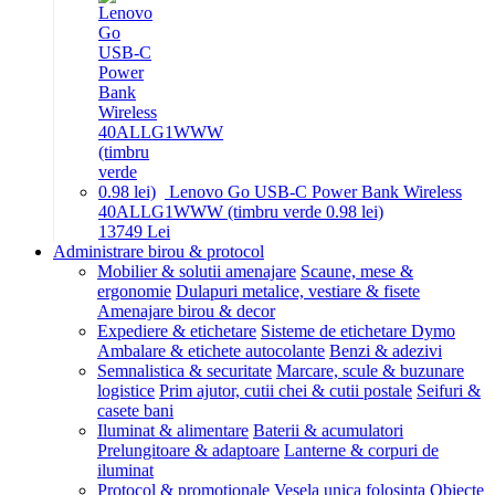
Lenovo Go USB-C Power Bank Wireless
40ALLG1WWW (timbru verde 0.98 lei)
137
49
Lei
Administrare birou & protocol
Mobilier & solutii amenajare
Scaune, mese &
ergonomie
Dulapuri metalice, vestiare & fisete
Amenajare birou & decor
Expediere & etichetare
Sisteme de etichetare Dymo
Ambalare & etichete autocolante
Benzi & adezivi
Semnalistica & securitate
Marcare, scule & buzunare
logistice
Prim ajutor, cutii chei & cutii postale
Seifuri &
casete bani
Iluminat & alimentare
Baterii & acumulatori
Prelungitoare & adaptoare
Lanterne & corpuri de
iluminat
Protocol & promotionale
Vesela unica folosinta
Obiecte