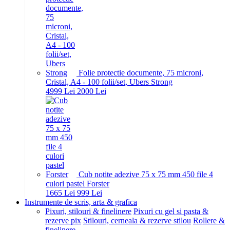
Folie protectie documente, 75 microni,
Cristal, A4 - 100 folii/set, Ubers Strong
49
99
Lei
20
00
Lei
Cub notite adezive 75 x 75 mm 450 file 4
culori pastel Forster
16
65
Lei
9
99
Lei
Instrumente de scris, arta & grafica
Pixuri, stilouri & finelinere
Pixuri cu gel si pasta &
rezerve pix
Stilouri, cerneala & rezerve stilou
Rollere &
finelinere