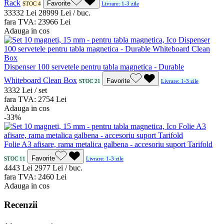
Rack
Favorite
STOC 4
Livrare: 1-3 zile
333
32
Lei
289
99
Lei / buc.
fara TVA:
239
66
Lei
Adauga in cos
Dispenser 100 servetele pentru tabla magnetica - Durable
Whiteboard Clean Box
Favorite
STOC 21
Livrare: 1-3 zile
33
32
Lei / set
fara TVA:
27
54
Lei
Adauga in cos
-33%
Folie A3 afisare, rama metalica galbena - accesoriu suport Tarifold
Favorite
STOC 11
Livrare: 1-3 zile
44
43
Lei
29
77
Lei / buc.
fara TVA:
24
60
Lei
Adauga in cos
Recenzii