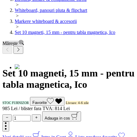
>
Whiteboard, panouri pluta & flipchart
>
Markere whiteboard & accesorii
>
Set 10 magneti, 15 mm - pentru tabla magnetica, Ico
Mărește
Set 10 magneti, 15 mm - pentru
tabla magnetica, Ico
Favorite
STOC FURNIZOR
Livrare: 4-6 zile
9
85
Lei / blister
fara TVA:
8
14
Lei
Adauga in cos