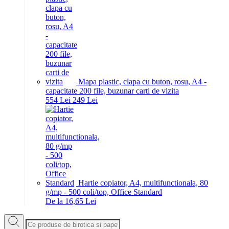
Mapa plastic, clapa cu buton, rosu, A4 -
capacitate 200 file, buzunar carti de vizita
5
54
Lei
2
49
Lei
Hartie copiator, A4, multifunctionala, 80
g/mp - 500 coli/top, Office Standard
De la 16,65 Lei