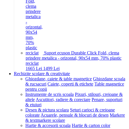
Suport ecuson Durable Click Fold, clema
prindere metalica - orizontal, 90x54 mm, 70% plastic
reciclat
16
65
Lei
14
99
Lei
Rechizite scolare & creativitate
Ghiozdane, caiete & table magnetice
Ghiozdane scoala
& rucsacuri
Caiete, coperti & etichete
Table magnetice
pentru copii
Instrumente de scris scoala
Pixuri, stilouri, creioane &
altele
Ascutitori, radiere & corectare
Penare, suporturi
& etuiuri
Desen & pictura scolara
Seturi carioci & creioane
colorate
Acuarele, pensule & blocuri de desen
Markere
& textmarkere scolare
Hartie & accesorii scoala
Hartie & carton color