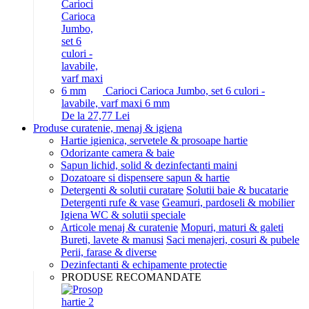
Carioci Carioca Jumbo, set 6 culori -
lavabile, varf maxi 6 mm
De la 27,77 Lei
Produse curatenie, menaj & igiena
Hartie igienica, servetele & prosoape hartie
Odorizante camera & baie
Sapun lichid, solid & dezinfectanti maini
Dozatoare si dispensere sapun & hartie
Detergenti & solutii curatare
Solutii baie & bucatarie
Detergenti rufe & vase
Geamuri, pardoseli & mobilier
Igiena WC & solutii speciale
Articole menaj & curatenie
Mopuri, maturi & galeti
Bureti, lavete & manusi
Saci menajeri, cosuri & pubele
Perii, farase & diverse
Dezinfectanti & echipamente protectie
PRODUSE RECOMANDATE