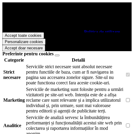
Papetarie.ro foloseste cookies pentru a tine minte faptul ca v-ati logat
pe site si pentru a va putea stoca produsele in cosul de cumparaturi.
De asemenea acestea vor colecta statistici anonime, pentru a va oferi
si livra functii avansate si continut personalizat de marketing.
Pentru a va putea bucura de intreaga experienta ca vizitator
Papetarie.ro este necesar sa fiti de acord cu
Politica de utilizare
Accept toate cookies
cookie-uri
.
Personalizare cookies
Accept doar necesare
Preferinte pentru cookies
Categorie
Detalii
Serviciile strict necesare sunt absolut necesare
Strict
pentru functiile de baza, cum ar fi navigarea in
necesare
pagina sau accesarea zonelor sigure. Site-ul nu
poate functiona corect fara aceste cookie-uri.
Serviciile de marketing sunt folosite pentru a urmări
vizitatorii pe site-uri web. Intenția este de a afișa
Marketing
reclame care sunt relevante și a implica utilizatorul
individual și, prin urmare, sunt mai valoroase
pentru editorii și agenții de publicitate terți.
Serviciile de analiză servesc la îmbunătățirea
performanței și funcționalității acestui site web prin
Analitice
colectarea și raportarea informațiilor în mod
anonim.