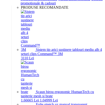
promotionale & cadouri
PRODUSE RECOMANDATE
Sistem tip arici sustinere tablouri mediu alb 4
seturi clips Command™ 3M
31
10
Lei
Scaun birou ergonomic HumanTech cu
tapiterie mesh si brate
1.666
65
Lei
1.049
99
Lei
Folie stretch uz manual transparent