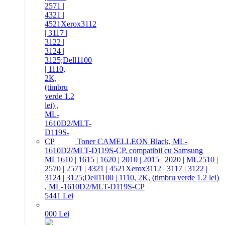
Toner CAMELLEON Black, ML-
1610D2/MLT-D119S-CP, compatibil cu Samsung
ML1610 | 1615 | 1620 | 2010 | 2015 | 2020 | ML2510 |
2570 | 2571 | 4321 | 4521Xerox3112 | 3117 | 3122 |
3124 | 3125;Dell1100 | 1110, 2K, (timbru verde 1.2 lei)
, ML-1610D2/MLT-D119S-CP
54
41
Lei
0
00
Lei