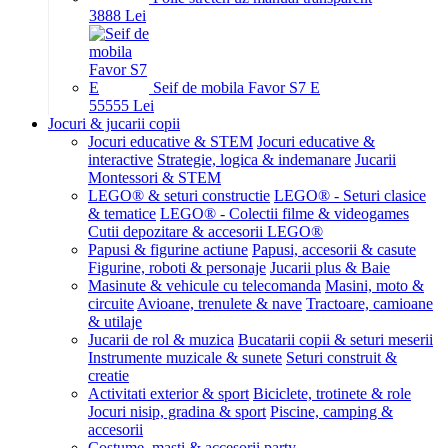
38
88
Lei
Seif de mobila Favor S7 E
555
55
Lei
Jocuri & jucarii copii
Jocuri educative & STEM
Jocuri educative &
interactive
Strategie, logica & indemanare
Jucarii
Montessori & STEM
LEGO® & seturi constructie
LEGO® - Seturi clasice
& tematice
LEGO® - Colectii filme & videogames
Cutii depozitare & accesorii LEGO®
Papusi & figurine actiune
Papusi, accesorii & casute
Figurine, roboti & personaje
Jucarii plus & Baie
Masinute & vehicule cu telecomanda
Masini, moto &
circuite
Avioane, trenulete & nave
Tractoare, camioane
& utilaje
Jucarii de rol & muzica
Bucatarii copii & seturi meserii
Instrumente muzicale & sunete
Seturi construit &
creatie
Activitati exterior & sport
Biciclete, trotinete & role
Jocuri nisip, gradina & sport
Piscine, camping &
accesorii
Costume, masti & accesorii party