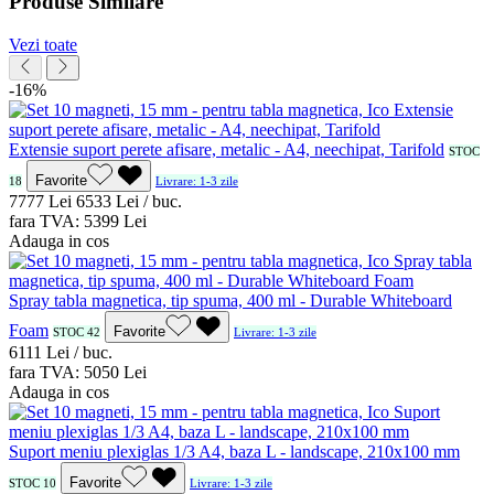
Produse Similare
Vezi toate
-16%
Extensie suport perete afisare, metalic - A4, neechipat, Tarifold
STOC
Favorite
18
Livrare: 1-3 zile
77
77
Lei
65
33
Lei / buc.
fara TVA:
53
99
Lei
Adauga in cos
Spray tabla magnetica, tip spuma, 400 ml - Durable Whiteboard
Foam
Favorite
STOC 42
Livrare: 1-3 zile
61
11
Lei / buc.
fara TVA:
50
50
Lei
Adauga in cos
Suport meniu plexiglas 1/3 A4, baza L - landscape, 210x100 mm
Favorite
STOC 10
Livrare: 1-3 zile