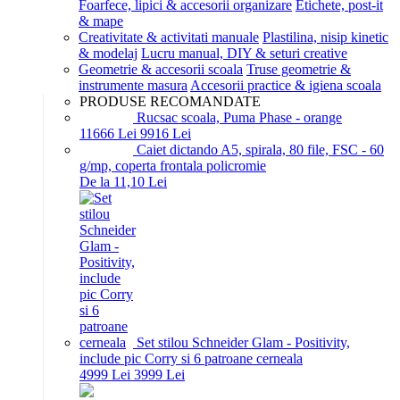
Foarfece, lipici & accesorii organizare
Etichete, post-it
& mape
Creativitate & activitati manuale
Plastilina, nisip kinetic
& modelaj
Lucru manual, DIY & seturi creative
Geometrie & accesorii scoala
Truse geometrie &
instrumente masura
Accesorii practice & igiena scoala
PRODUSE RECOMANDATE
Rucsac scoala, Puma Phase - orange
116
66
Lei
99
16
Lei
Caiet dictando A5, spirala, 80 file, FSC - 60
g/mp, coperta frontala policromie
De la 11,10 Lei
Set stilou Schneider Glam - Positivity,
include pic Corry si 6 patroane cerneala
49
99
Lei
39
99
Lei