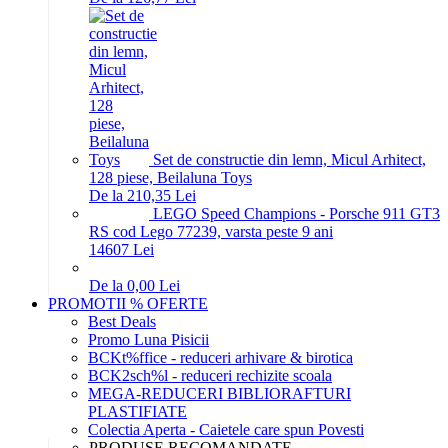
Set de constructie din lemn, Micul Arhitect,
128 piese, Beilaluna Toys
De la 210,35 Lei
LEGO Speed Champions - Porsche 911 GT3
RS cod Lego 77239, varsta peste 9 ani
146
07
Lei
De la 0,00 Lei
PROMOTII % OFERTE
Best Deals
Promo Luna Pisicii
BCKt%ffice - reduceri arhivare & birotica
BCK2sch%l - reduceri rechizite scoala
MEGA-REDUCERI BIBLIORAFTURI
PLASTIFIATE
Colectia Aperta - Caietele care spun Povesti
PRODUSE RECOMANDATE