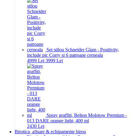
Set stilou Schneider Glam - Positivity,
include pic Corry si 6 patroane cerneala
49
99
Lei
39
99
Lei
Spray graffiti, Belton Molotow Premium -
013 DARE orange light, 400 ml
24
30
Lei
Birotica, afisare & echipamente birou