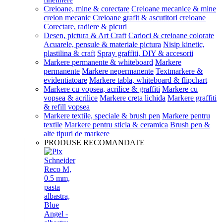
Creioane, mine & corectare
Creioane mecanice & mine
creion mecanic
Creioane grafit & ascutitori creioane
Corectare, radiere & picuri
Desen, pictura & Art Craft
Carioci & creioane colorate
Acuarele, pensule & materiale pictura
Nisip kinetic,
plastilina & craft
Spray graffiti, DIY & accesorii
Markere permanente & whiteboard
Markere
permanente
Markere nepermanente
Textmarkere &
evidentiatoare
Markere tabla, whiteboard & flipchart
Markere cu vopsea, acrilice & graffiti
Markere cu
vopsea & acrilice
Markere creta lichida
Markere graffiti
& refill vopsea
Markere textile, speciale & brush pen
Markere pentru
textile
Markere pentru sticla & ceramica
Brush pen &
alte tipuri de markere
PRODUSE RECOMANDATE