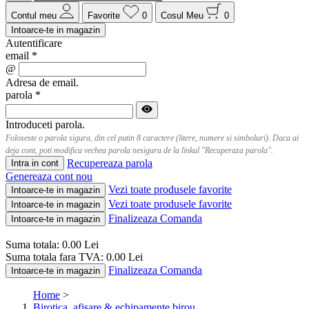
Contul meu
Favorite
0
Cosul Meu
0
Intoarce-te in magazin
Autentificare
email
*
@
Adresa de email.
parola
*
Introduceti parola.
Foloseste o parola sigura, din cel putin 8 caractere (litere, numere si simboluri). Daca ai
deja cont, poti modifica vechea parola nesigura de la linkul "Recuperaza parola".
Recupereaza parola
Intra in cont
Genereaza cont nou
Vezi toate produsele favorite
Intoarce-te in magazin
Vezi toate produsele favorite
Intoarce-te in magazin
Finalizeaza Comanda
Intoarce-te in magazin
Suma totala:
0.00
Lei
Suma totala fara TVA:
0.00
Lei
Finalizeaza Comanda
Intoarce-te in magazin
Home
>
Birotica, afisare & echipamente birou