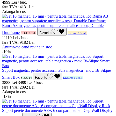
49
99
Lei / buc.
fara TVA:
41
31
Lei
Adauga in cos
Rama A3 magnetica, pentru suprafete metalice - rosu, Durable
Duraframe
Favorite
STOC ZERO
Livrare: 4-6 zile
111
10
Lei / buc.
fara TVA:
91
82
Lei
Anunta-ma cand revine in stoc
-10%
Suport magnetic, pentru accesorii tabla magnetica - mov, Bi-Silque
Smart Box
Favorite
STOC 14
Livrare: 1-3 zile
38
88
Lei
34
99
Lei / buc.
fara TVA:
28
92
Lei
Adauga in cos
-13%
Suport perete documente A3+, 6 compartimente - Cep Wall Display