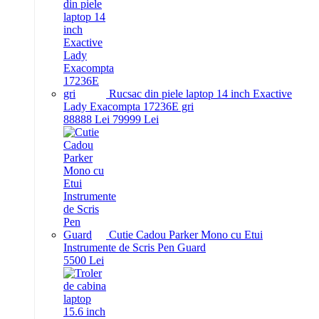
Rucsac din piele laptop 14 inch Exactive
Lady Exacompta 17236E gri
888
88
Lei
799
99
Lei
Cutie Cadou Parker Mono cu Etui
Instrumente de Scris Pen Guard
55
00
Lei