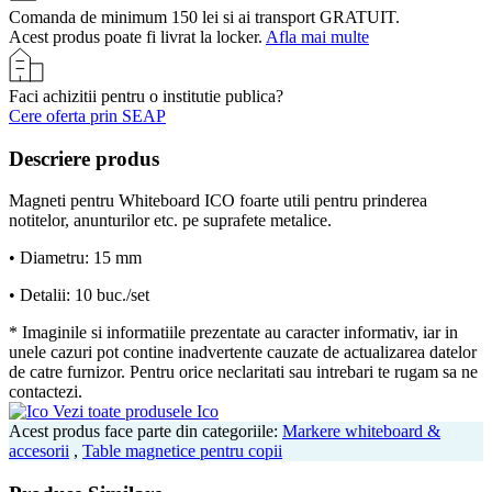
Comanda de minimum 150 lei si ai transport GRATUIT.
Acest produs poate fi livrat la locker.
Afla mai multe
Faci achizitii pentru o institutie publica?
Cere oferta prin SEAP
Descriere produs
Magneti pentru Whiteboard ICO foarte utili pentru prinderea
notitelor, anunturilor etc. pe suprafete metalice.
• Diametru: 15 mm
• Detalii: 10 buc./set
* Imaginile si informatiile prezentate au caracter informativ, iar in
unele cazuri pot contine inadvertente cauzate de actualizarea datelor
de catre furnizor. Pentru orice neclaritati sau intrebari te rugam sa ne
contactezi.
Vezi toate produsele Ico
Acest produs face parte din categoriile:
Markere whiteboard &
accesorii
,
Table magnetice pentru copii