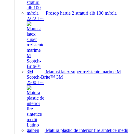
Prosop hartie 2 straturi alb 100 m/rola
22
22
Lei
Manusi latex super rezistente marime M
Scotch-Brite™ 3M
25
00
Lei
Matura plastic de interior fire sintetice medii