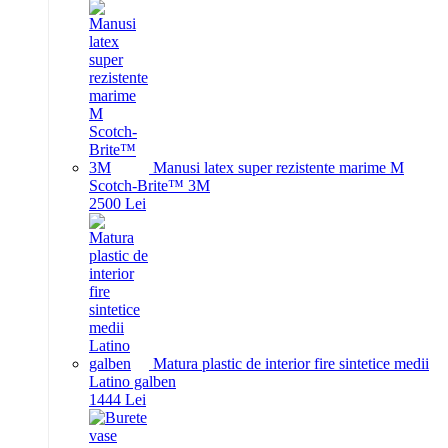
Manusi latex super rezistente marime M
Scotch-Brite™ 3M
25
00
Lei
Matura plastic de interior fire sintetice medii
Latino galben
14
44
Lei