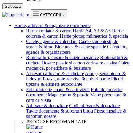
Salveaza
CATEGORII
Hartie, arhivare & organizare documente
Hartie copiator & carton
Hartie A4, A3 & A5
Hartie
colorata & carton
Hartie plotter, milimetrica & speciala
Caiete, agende & calendare
Caiete studentesti, de
scoala & birou
Blocnotes & caiete speciale
Calendare,
agende & organizatoare
Bibliorafturi, dosare & caiete mecanice
Bibliorafturi &
etichete
Dosare plastic si carton & dosare cu sina
Caiete
mecanice, portetichete & buzunare
Accesorii arhivare & etichetare
Alonje, separatoare &
indexuri
Post-it, note adezive & cuburi hartie
Plicuri,
tipizate & etichete autocolante
Folii protectie, mape & carti vizita
Folii de protectie
documente
Mape carton & plastic
Mape prezentare &
carti de vizita
Arhivare & depozitare
Cutii arhivare & depozitare
Tavite documente & suporturi birou
Fisete metalice &
suporturi dosare
PRODUSE RECOMANDATE