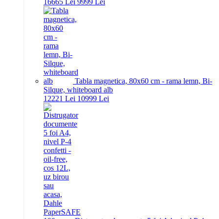
166
65
Lei
99
99
Lei
Tabla magnetica, 80x60 cm - rama lemn, Bi-
Silque, whiteboard alb
122
21
Lei
109
99
Lei