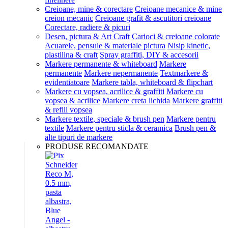
Creioane, mine & corectare
Creioane mecanice & mine
creion mecanic
Creioane grafit & ascutitori creioane
Corectare, radiere & picuri
Desen, pictura & Art Craft
Carioci & creioane colorate
Acuarele, pensule & materiale pictura
Nisip kinetic,
plastilina & craft
Spray graffiti, DIY & accesorii
Markere permanente & whiteboard
Markere
permanente
Markere nepermanente
Textmarkere &
evidentiatoare
Markere tabla, whiteboard & flipchart
Markere cu vopsea, acrilice & graffiti
Markere cu
vopsea & acrilice
Markere creta lichida
Markere graffiti
& refill vopsea
Markere textile, speciale & brush pen
Markere pentru
textile
Markere pentru sticla & ceramica
Brush pen &
alte tipuri de markere
PRODUSE RECOMANDATE