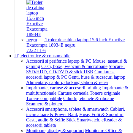
Troler de cabina laptop 15.6 inch Exactive
Exacompta 18934E negru
722
21
Lei
IT, electronice & consumabile
Accesorii si periferice laptop & PC
Mouse, tastaturi &
gaming
Casti, boxe, webcam & microfoane
Stocare -
SSD/HDD, CD/DVD & stick USB
Curatare si
accesorii laptop & PC
Genti, huse & rucsacuri laptop
Alimentare, cabluri, docking station & retea
Imprimante, cartuse & accesorii printing
Imprimante &
multifunctionale
Cartuse cerneala
Tonere originale
Tonere compatibile
Cilindri, etichete & riboane
Scannere & plottere
Accesorii smartphone, tablete & smartwatch
Cabluri,
incarcatoare & Power Bank
Huse, Folii & Suporturi
Casti, audio & Selfie Stick
Smartwatch, eReader &
accesorii tableta
Monitoare, display & suporturi
Monitoare Office &