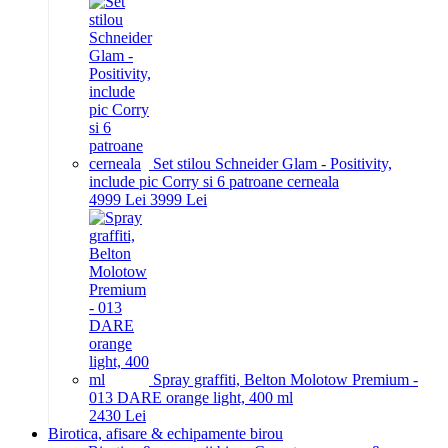
Set stilou Schneider Glam - Positivity,
include pic Corry si 6 patroane cerneala
49
99
Lei
39
99
Lei
Spray graffiti, Belton Molotow Premium -
013 DARE orange light, 400 ml
24
30
Lei
Birotica, afisare & echipamente birou