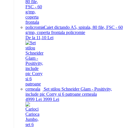
Caiet dictando A5, spirala, 80 file, FSC - 60
g/mp, coperta frontala policromie
De la 11,10 Lei
Set stilou Schneider Glam - Positivity,
include pic Corry si 6 patroane cerneala
49
99
Lei
39
99
Lei