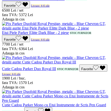
Favorite
Livrare: 4-6 zile
65
00
Lei / set
fara TVA:
53
72
Lei
Adauga in cos
Etui Piele Parker Elitte Dark Blue - 2 piese
STOC FURNIZOR
Favorite
Livrare: 4-6 zile
77
00
Lei / set
fara TVA:
63
64
Lei
Adauga in cos
Cutie Cadou Parker Duo Royal III
Favorite
STOC FURNIZOR
Livrare: 4-6 zile
19
00
Lei / buc.
fara TVA:
15
70
Lei
Adauga in cos
Cutie Cadou Parker Mono cu Etui Instrumente de Scris Pen Guard