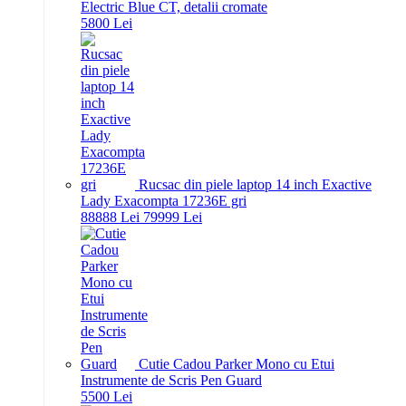
Electric Blue CT, detalii cromate
58
00
Lei
Rucsac din piele laptop 14 inch Exactive
Lady Exacompta 17236E gri
888
88
Lei
799
99
Lei
Cutie Cadou Parker Mono cu Etui
Instrumente de Scris Pen Guard
55
00
Lei