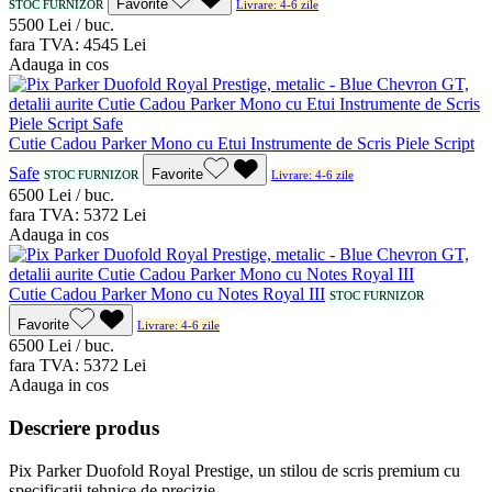
Favorite
STOC FURNIZOR
Livrare: 4-6 zile
55
00
Lei / buc.
fara TVA:
45
45
Lei
Adauga in cos
Cutie Cadou Parker Mono cu Etui Instrumente de Scris Piele Script
Safe
Favorite
STOC FURNIZOR
Livrare: 4-6 zile
65
00
Lei / buc.
fara TVA:
53
72
Lei
Adauga in cos
Cutie Cadou Parker Mono cu Notes Royal III
STOC FURNIZOR
Favorite
Livrare: 4-6 zile
65
00
Lei / buc.
fara TVA:
53
72
Lei
Adauga in cos
Descriere produs
Pix Parker Duofold Royal Prestige, un stilou de scris premium cu
specificatii tehnice de precizie.