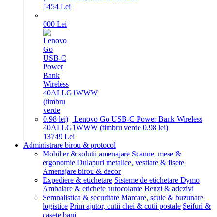
54
54
Lei
0
00
Lei
Lenovo Go USB-C Power Bank Wireless
40ALLG1WWW (timbru verde 0.98 lei)
137
49
Lei
Administrare birou & protocol
Mobilier & solutii amenajare
Scaune, mese &
ergonomie
Dulapuri metalice, vestiare & fisete
Amenajare birou & decor
Expediere & etichetare
Sisteme de etichetare Dymo
Ambalare & etichete autocolante
Benzi & adezivi
Semnalistica & securitate
Marcare, scule & buzunare
logistice
Prim ajutor, cutii chei & cutii postale
Seifuri &
casete bani