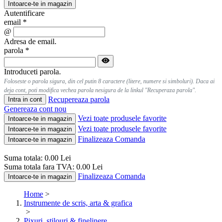
Intoarce-te in magazin
Autentificare
email
*
@
Adresa de email.
parola
*
Introduceti parola.
Foloseste o parola sigura, din cel putin 8 caractere (litere, numere si simboluri). Daca ai
deja cont, poti modifica vechea parola nesigura de la linkul "Recuperaza parola".
Recupereaza parola
Intra in cont
Genereaza cont nou
Vezi toate produsele favorite
Intoarce-te in magazin
Vezi toate produsele favorite
Intoarce-te in magazin
Finalizeaza Comanda
Intoarce-te in magazin
Suma totala:
0.00
Lei
Suma totala fara TVA:
0.00
Lei
Finalizeaza Comanda
Intoarce-te in magazin
Home
>
Instrumente de scris, arta & grafica
>
Pixuri, stilouri & finelinere