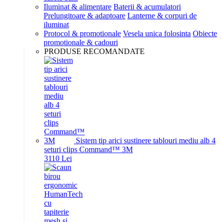
Iluminat & alimentare
Baterii & acumulatori
Prelungitoare & adaptoare
Lanterne & corpuri de
iluminat
Protocol & promotionale
Vesela unica folosinta
Obiecte
promotionale & cadouri
PRODUSE RECOMANDATE
Sistem tip arici sustinere tablouri mediu alb 4
seturi clips Command™ 3M
31
10
Lei