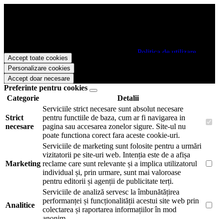
Papetarie.ro foloseste cookies pentru a tine minte faptul ca v-ati logat
pe site si pentru a va putea stoca produsele in cosul de cumparaturi.
De asemenea acestea vor colecta statistici anonime, pentru a va oferi
si livra functii avansate si continut personalizat de marketing.
Pentru a va putea bucura de intreaga experienta ca vizitator
Papetarie.ro este necesar sa fiti de acord cu
Politica de utilizare
Accept toate cookies
cookie-uri
.
Personalizare cookies
Accept doar necesare
Preferinte pentru cookies
Categorie
Detalii
Serviciile strict necesare sunt absolut necesare
Strict
pentru functiile de baza, cum ar fi navigarea in
necesare
pagina sau accesarea zonelor sigure. Site-ul nu
poate functiona corect fara aceste cookie-uri.
Serviciile de marketing sunt folosite pentru a urmări
vizitatorii pe site-uri web. Intenția este de a afișa
Marketing
reclame care sunt relevante și a implica utilizatorul
individual și, prin urmare, sunt mai valoroase
pentru editorii și agenții de publicitate terți.
Serviciile de analiză servesc la îmbunătățirea
performanței și funcționalității acestui site web prin
Analitice
colectarea și raportarea informațiilor în mod
anonim.