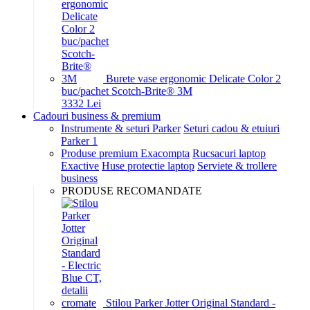
Burete vase ergonomic Delicate Color 2
buc/pachet Scotch-Brite® 3M
33
32
Lei
Cadouri business & premium
Instrumente & seturi Parker
Seturi cadou & etuiuri
Parker 1
Produse premium Exacompta
Rucsacuri laptop
Exactive
Huse protectie laptop
Serviete & trollere
business
PRODUSE RECOMANDATE
Stilou Parker Jotter Original Standard -