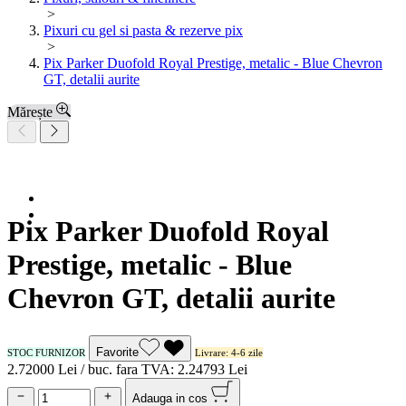
>
Pixuri cu gel si pasta & rezerve pix
>
Pix Parker Duofold Royal Prestige, metalic - Blue Chevron
GT, detalii aurite
Mărește
Pix Parker Duofold Royal
Prestige, metalic - Blue
Chevron GT, detalii aurite
Favorite
STOC FURNIZOR
Livrare: 4-6 zile
2.720
00
Lei / buc.
fara TVA:
2.247
93
Lei
Adauga in cos