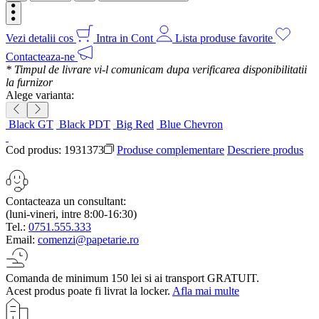
Vezi detalii cos
Intra in Cont
Lista produse favorite
Contacteaza-ne
* Timpul de livrare vi-l comunicam dupa verificarea disponibilitatii
la furnizor
Alege varianta:
Black GT
Black PDT
Big Red
Blue Chevron
Cod produs:
1931373
Produse complementare
Descriere produs
Contacteaza un consultant:
(luni-vineri, intre 8:00-16:30)
Tel.:
0751.555.333
Email:
comenzi@papetarie.ro
Comanda de minimum 150 lei si ai transport GRATUIT.
Acest produs poate fi livrat la locker.
Afla mai multe