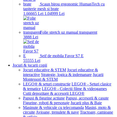
Scaun birou ergonomic HumanTech cu
tapiterie mesh si brate
1.666
65
Lei
1.049
99
Lei
Folie stretch uz manual transparent
38
88
Lei
Seif de mobila Favor S7 E
555
55
Lei
Jocuri & jucarii copii
Jocuri educative & STEM
Jocuri educative &
interactive
Strategie, logica & indemanare
Jucarii
Montessori & STEM
LEGO® & seturi constructie
LEGO® - Seturi clasice
& tematice
LEGO® - Colectii filme & videogames
Cutii depozitare & accesorii LEGO®
Papusi & figurine actiune
Papusi, accesorii & casute
Figurine, roboti & personaje
Jucarii plus & Baie
Masinute & vehicule cu telecomanda
Masini, moto &
circuite
Avioane, trenulete & nave
Tractoare, camioane
& utilaje