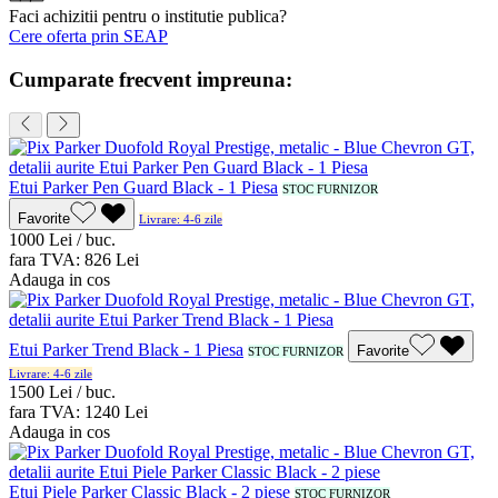
Faci achizitii pentru o institutie publica?
Cere oferta prin SEAP
Cumparate frecvent impreuna:
Etui Parker Pen Guard Black - 1 Piesa
STOC FURNIZOR
Favorite
Livrare: 4-6 zile
10
00
Lei / buc.
fara TVA:
8
26
Lei
Adauga in cos
Etui Parker Trend Black - 1 Piesa
Favorite
STOC FURNIZOR
Livrare: 4-6 zile
15
00
Lei / buc.
fara TVA:
12
40
Lei
Adauga in cos
Etui Piele Parker Classic Black - 2 piese
STOC FURNIZOR