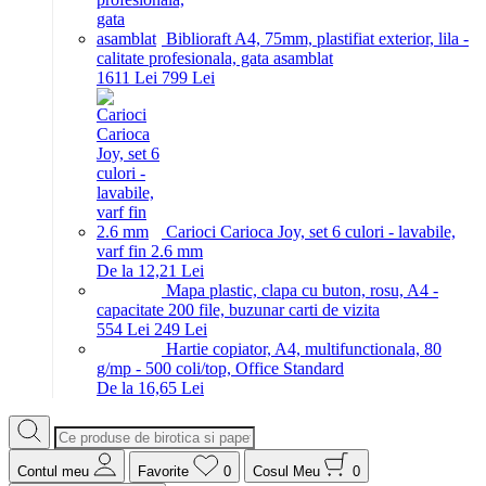
Biblioraft A4, 75mm, plastifiat exterior, lila -
calitate profesionala, gata asamblat
16
11
Lei
7
99
Lei
Carioci Carioca Joy, set 6 culori - lavabile,
varf fin 2.6 mm
De la 12,21 Lei
Mapa plastic, clapa cu buton, rosu, A4 -
capacitate 200 file, buzunar carti de vizita
5
54
Lei
2
49
Lei
Hartie copiator, A4, multifunctionala, 80
g/mp - 500 coli/top, Office Standard
De la 16,65 Lei
Contul meu
Favorite
0
Cosul Meu
0