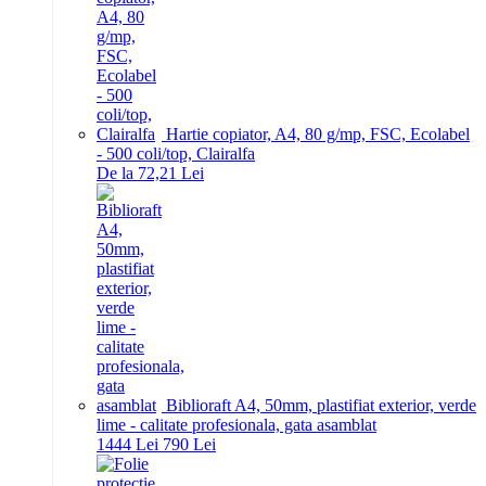
Hartie copiator, A4, 80 g/mp, FSC, Ecolabel
- 500 coli/top, Clairalfa
De la 72,21 Lei
Biblioraft A4, 50mm, plastifiat exterior, verde
lime - calitate profesionala, gata asamblat
14
44
Lei
7
90
Lei