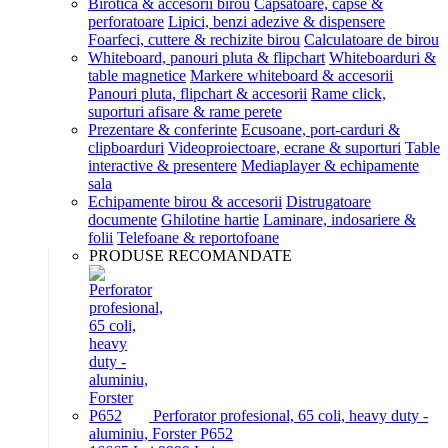
Birotica & accesorii birou
Capsatoare, capse &
perforatoare
Lipici, benzi adezive & dispensere
Foarfeci, cuttere & rechizite birou
Calculatoare de birou
Whiteboard, panouri pluta & flipchart
Whiteboarduri &
table magnetice
Markere whiteboard & accesorii
Panouri pluta, flipchart & accesorii
Rame click,
suporturi afisare & rame perete
Prezentare & conferinte
Ecusoane, port-carduri &
clipboarduri
Videoproiectoare, ecrane & suporturi
Table
interactive & presentere
Mediaplayer & echipamente
sala
Echipamente birou & accesorii
Distrugatoare
documente
Ghilotine hartie
Laminare, indosariere &
folii
Telefoane & reportofoane
PRODUSE RECOMANDATE
Perforator profesional, 65 coli, heavy duty -
aluminiu, Forster P652