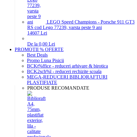
LEGO Speed Champions - Porsche 911 GT3
RS cod Lego 77239, varsta peste 9 ani
146
07
Lei
De la 0,00 Lei
PROMOTII % OFERTE
Best Deals
Promo Luna Pisicii
BCKt%ffice - reduceri arhivare & birotica
BCK2sch%l - reduceri rechizite scoala
MEGA-REDUCERI BIBLIORAFTURI
PLASTIFIATE
PRODUSE RECOMANDATE