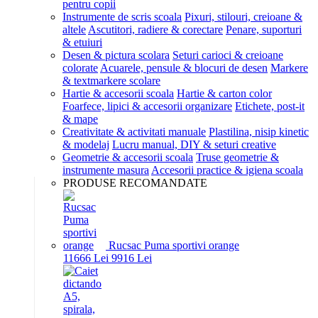
pentru copii
Instrumente de scris scoala
Pixuri, stilouri, creioane &
altele
Ascutitori, radiere & corectare
Penare, suporturi
& etuiuri
Desen & pictura scolara
Seturi carioci & creioane
colorate
Acuarele, pensule & blocuri de desen
Markere
& textmarkere scolare
Hartie & accesorii scoala
Hartie & carton color
Foarfece, lipici & accesorii organizare
Etichete, post-it
& mape
Creativitate & activitati manuale
Plastilina, nisip kinetic
& modelaj
Lucru manual, DIY & seturi creative
Geometrie & accesorii scoala
Truse geometrie &
instrumente masura
Accesorii practice & igiena scoala
PRODUSE RECOMANDATE
Rucsac Puma sportivi orange
116
66
Lei
99
16
Lei