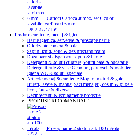
Carioci Carioca Jumbo, set 6 culori -
lavabile, varf maxi 6 mm
De la 27,77 Lei
Produse curatenie, menaj & igiena
Hartie igienica, servetele & prosoape hartie
Odorizante camera & baie
Sapun lichid, solid & dezinfectanti maini
Dozatoare si dispensere sapun & hartie
Detergenti & solutii curatare
Solutii baie & bucatarie
Detergenti rufe & vase
Geamuri, pardoseli & mobilier
Igiena WC & solutii speciale
Articole menaj & curatenie
Mopuri, maturi & galeti
Bureti, lavete & manusi
Saci menajeri, cosuri & pubele
Perii, farase & diverse
Dezinfectanti & echipamente protectie
PRODUSE RECOMANDATE
Prosop hartie 2 straturi alb 100 m/rola
22
22
Lei