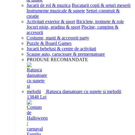
Jucarii de rol & muzica
Bucatarii copii & seturi meserii
Instrumente muzicale & sunete
Seturi construit &
creatie
Activitati exterior & sport
Biciclete, trotinete & role
Jocuri nisip, gradina & sport
Piscine, camping &
accesorii
Costume, masti & accesorii party
Puzzle & Board Games
Jucarii bebelusi & centre de activitati
Scaune auto, carucioare & premergatoare
PRODUSE RECOMANDATE
Ratusca dansatoare cu sunete si melodii
138
48
Lei