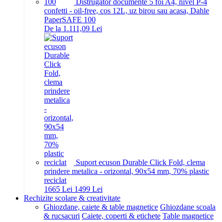
Distrugator documente 5 foi A4, nivel P-4
confetti - oil-free, cos 12L, uz birou sau acasa, Dahle
PaperSAFE 100
De la 1.111,09 Lei
Suport ecuson Durable Click Fold, clema
prindere metalica - orizontal, 90x54 mm, 70% plastic
reciclat
16
65
Lei
14
99
Lei
Rechizite scolare & creativitate
Ghiozdane, caiete & table magnetice
Ghiozdane scoala
& rucsacuri
Caiete, coperti & etichete
Table magnetice