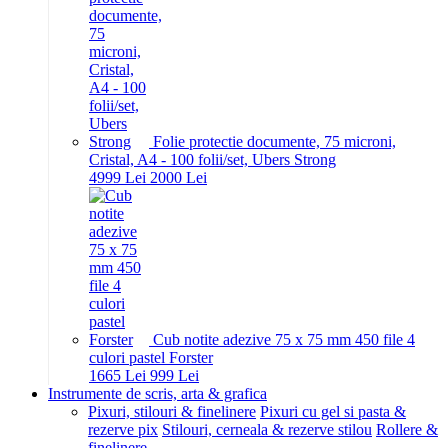
Folie protectie documente, 75 microni,
Cristal, A4 - 100 folii/set, Ubers Strong
49
99
Lei
20
00
Lei
Cub notite adezive 75 x 75 mm 450 file 4
culori pastel Forster
16
65
Lei
9
99
Lei
Instrumente de scris, arta & grafica
Pixuri, stilouri & finelinere
Pixuri cu gel si pasta &
rezerve pix
Stilouri, cerneala & rezerve stilou
Rollere &
finelinere