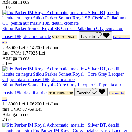
Adauga in cos
-10%
Stilou Parker Sonnet Royal SE Ciselé - Palladium CT, penita aur
masiv 18k, detalii cromate
Favorite
STOC FURNIZOR
Livrare: 4-6
zile
2.380
00
Lei
2.142
00
Lei / buc.
fara TVA:
1.770
25
Lei
Adauga in cos
-10%
Stilou Parker Sonnet Royal - Core Grey Lacquer GT, penita aur
masiv 18k, detalii aurite
Favorite
STOC FURNIZOR
Livrare: 4-6
zile
1.180
00
Lei
1.062
00
Lei / buc.
fara TVA:
877
69
Lei
Adauga in cos
-10%