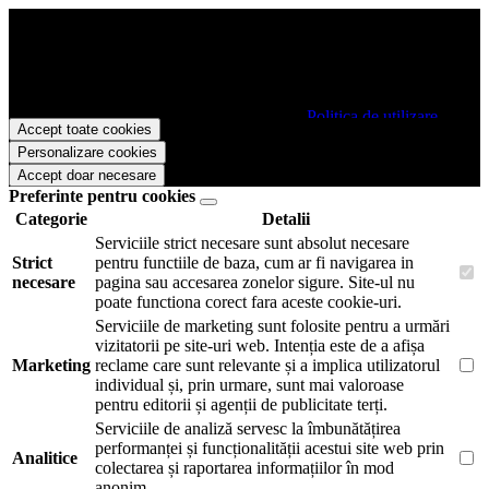
Papetarie.ro foloseste cookies pentru a tine minte faptul ca v-ati logat
pe site si pentru a va putea stoca produsele in cosul de cumparaturi.
De asemenea acestea vor colecta statistici anonime, pentru a va oferi
si livra functii avansate si continut personalizat de marketing.
Pentru a va putea bucura de intreaga experienta ca vizitator
Papetarie.ro este necesar sa fiti de acord cu
Politica de utilizare
Accept toate cookies
cookie-uri
.
Personalizare cookies
Accept doar necesare
Preferinte pentru cookies
Categorie
Detalii
Serviciile strict necesare sunt absolut necesare
Strict
pentru functiile de baza, cum ar fi navigarea in
necesare
pagina sau accesarea zonelor sigure. Site-ul nu
poate functiona corect fara aceste cookie-uri.
Serviciile de marketing sunt folosite pentru a urmări
vizitatorii pe site-uri web. Intenția este de a afișa
Marketing
reclame care sunt relevante și a implica utilizatorul
individual și, prin urmare, sunt mai valoroase
pentru editorii și agenții de publicitate terți.
Serviciile de analiză servesc la îmbunătățirea
performanței și funcționalității acestui site web prin
Analitice
colectarea și raportarea informațiilor în mod
anonim.