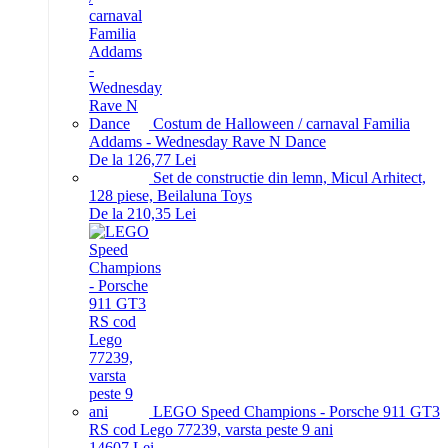
Costum de Halloween / carnaval Familia
Addams - Wednesday Rave N Dance
De la 126,77 Lei
Set de constructie din lemn, Micul Arhitect,
128 piese, Beilaluna Toys
De la 210,35 Lei
LEGO Speed Champions - Porsche 911 GT3
RS cod Lego 77239, varsta peste 9 ani
146
07
Lei