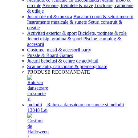
circuite
Avioane, trenulete & nave
Tractoare, camioane
& utilaje
Jucarii de rol & muzica
Bucatarii copii & seturi meserii
Instrumente muzicale & sunete
Seturi construit &
creatie
Activitati exterior & sport
Biciclete, trotinete & role
Jocuri nisip, gradina & sport
Piscine, camping &
accesorii
Costume, masti & accesorii party
Puzzle & Board Games
Jucarii bebelusi & centre de activitati
Scaune auto, carucioare & premergatoare
PRODUSE RECOMANDATE
Ratusca dansatoare cu sunete si melodii
138
48
Lei