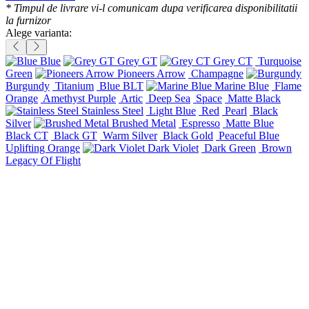
* Timpul de livrare vi-l comunicam dupa verificarea disponibilitatii
la furnizor
Alege varianta:
Blue
Grey GT
Grey CT
Turquoise
Green
Pioneers Arrow
Champagne
Burgundy
Titanium
Blue BLT
Marine Blue
Flame
Orange
Amethyst Purple
Artic
Deep Sea
Space
Matte Black
Stainless Steel
Light Blue
Red
Pearl
Black
Silver
Brushed Metal
Espresso
Matte Blue
Black CT
Black GT
Warm Silver
Black Gold
Peaceful Blue
Uplifting Orange
Dark Violet
Dark Green
Brown
Legacy Of Flight