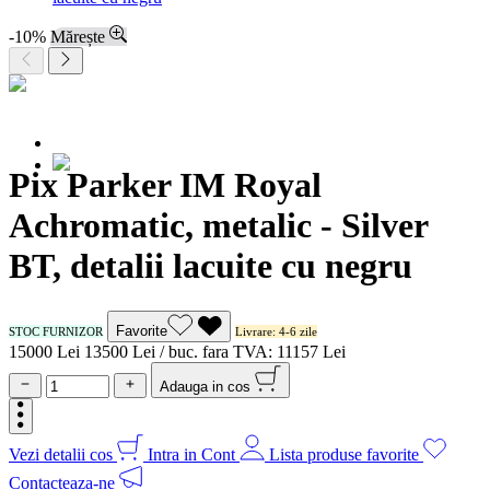
-10%
Mărește
Pix Parker IM Royal
Achromatic, metalic - Silver
BT, detalii lacuite cu negru
Favorite
STOC FURNIZOR
Livrare: 4-6 zile
150
00
Lei
135
00
Lei / buc.
fara TVA:
111
57
Lei
Adauga in cos
Vezi detalii cos
Intra in Cont
Lista produse favorite
Contacteaza-ne