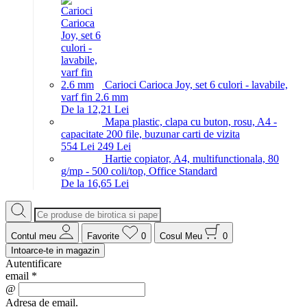
Carioci Carioca Joy, set 6 culori - lavabile,
varf fin 2.6 mm
De la 12,21 Lei
Mapa plastic, clapa cu buton, rosu, A4 -
capacitate 200 file, buzunar carti de vizita
5
54
Lei
2
49
Lei
Hartie copiator, A4, multifunctionala, 80
g/mp - 500 coli/top, Office Standard
De la 16,65 Lei
Contul meu
Favorite
0
Cosul Meu
0
Intoarce-te in magazin
Autentificare
email
*
@
Adresa de email.