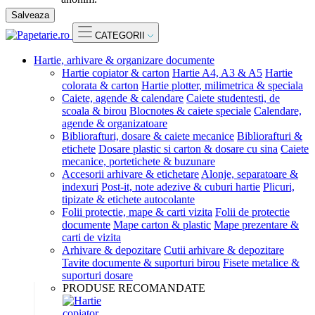
Salveaza
CATEGORII
Hartie, arhivare & organizare documente
Hartie copiator & carton
Hartie A4, A3 & A5
Hartie
colorata & carton
Hartie plotter, milimetrica & speciala
Caiete, agende & calendare
Caiete studentesti, de
scoala & birou
Blocnotes & caiete speciale
Calendare,
agende & organizatoare
Bibliorafturi, dosare & caiete mecanice
Bibliorafturi &
etichete
Dosare plastic si carton & dosare cu sina
Caiete
mecanice, portetichete & buzunare
Accesorii arhivare & etichetare
Alonje, separatoare &
indexuri
Post-it, note adezive & cuburi hartie
Plicuri,
tipizate & etichete autocolante
Folii protectie, mape & carti vizita
Folii de protectie
documente
Mape carton & plastic
Mape prezentare &
carti de vizita
Arhivare & depozitare
Cutii arhivare & depozitare
Tavite documente & suporturi birou
Fisete metalice &
suporturi dosare
PRODUSE RECOMANDATE