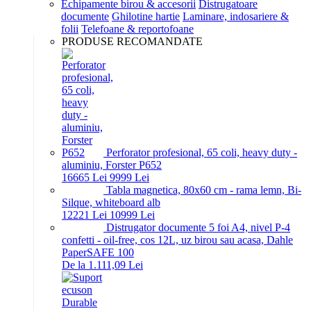
Echipamente birou & accesorii
Distrugatoare
documente
Ghilotine hartie
Laminare, indosariere &
folii
Telefoane & reportofoane
PRODUSE RECOMANDATE
Perforator profesional, 65 coli, heavy duty -
aluminiu, Forster P652
166
65
Lei
99
99
Lei
Tabla magnetica, 80x60 cm - rama lemn, Bi-
Silque, whiteboard alb
122
21
Lei
109
99
Lei
Distrugator documente 5 foi A4, nivel P-4
confetti - oil-free, cos 12L, uz birou sau acasa, Dahle
PaperSAFE 100
De la 1.111,09 Lei