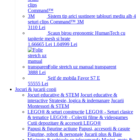
Sistem tip arici sustinere tablouri mediu alb 4
seturi clips Command™ 3M
31
10
Lei
Scaun birou ergonomic HumanTech cu
tapiterie mesh si brate
1.666
65
Lei
1.049
99
Lei
Folie stretch uz manual transparent
38
88
Lei
Seif de mobila Favor S7 E
555
55
Lei
Jocuri & jucarii copii
Jocuri educative & STEM
Jocuri educative &
interactive
Strategie, logica & indemanare
Jucarii
Montessori & STEM
LEGO® & seturi constructie
LEGO® - Seturi clasice
& tematice
LEGO® - Colectii filme & videogames
Cutii depozitare & accesorii LEGO®
Papusi & figurine actiune
Papusi, accesorii & casute
Figurine, roboti & personaje
Jucarii plus & Baie
Masinute & vehicule cu telecomanda
Masini, moto &