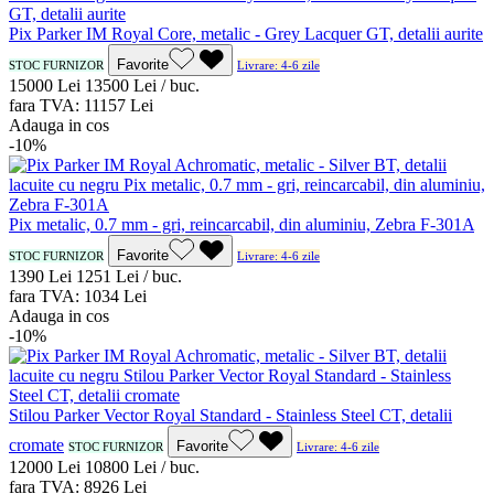
Pix Parker IM Royal Core, metalic - Grey Lacquer GT, detalii aurite
Favorite
STOC FURNIZOR
Livrare: 4-6 zile
150
00
Lei
135
00
Lei / buc.
fara TVA:
111
57
Lei
Adauga in cos
-10%
Pix metalic, 0.7 mm - gri, reincarcabil, din aluminiu, Zebra F-301A
Favorite
STOC FURNIZOR
Livrare: 4-6 zile
13
90
Lei
12
51
Lei / buc.
fara TVA:
10
34
Lei
Adauga in cos
-10%
Stilou Parker Vector Royal Standard - Stainless Steel CT, detalii
cromate
Favorite
STOC FURNIZOR
Livrare: 4-6 zile
120
00
Lei
108
00
Lei / buc.
fara TVA:
89
26
Lei