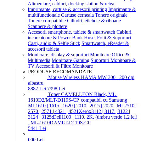
Alimentare, cabluri, docking station & retea
Imprimante, cartuse & accesorii printing
Imprimante &
multifunctionale
Cartuse cerneala
Tonere originale
Tonere compatibile
Cilindri, etichete & riboane
Scannere & plottere
Accesorii smartphone, tablete & smartwatch
Cabluri,
incarcatoare & Power Bank
Huse, Folii & Suporturi
Casti, audio & Selfie Stick
Smartwatch, eReader &
accesorii tableta
Monitoare, display & suporturi
Monitoare Office &
Multimedia
Monitoare Gaming
Suporturi Monitoare &
TV
Accesorii & Filtre Monitoare
PRODUSE RECOMANDATE
Mouse Wireless HAMA MW-300 1200 dpi
albastru
88
87
Lei
79
98
Lei
Toner CAMELLEON Black, ML-
1610D2/MLT-D119S-CP, compatibil cu Samsung
ML1610 | 1615 | 1620 | 2010 | 2015 | 2020 | ML2510 |
2570 | 2571 | 4321 | 4521Xerox3112 | 3117 | 3122 |
3124 | 3125;Dell1100 | 1110, 2K, (timbru verde 1.2 lei)
, ML-1610D2/MLT-D119S-CP
54
41
Lei
0
00
Lei