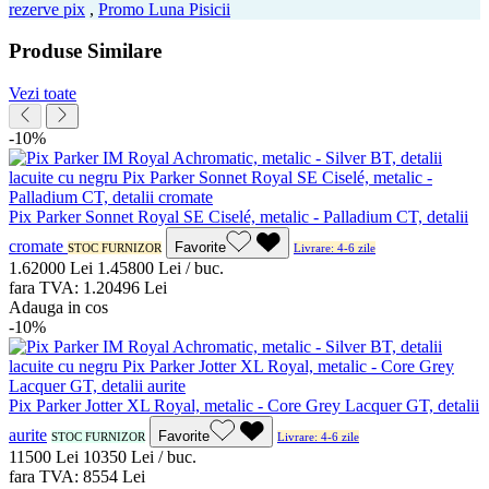
rezerve pix
,
Promo Luna Pisicii
Produse Similare
Vezi toate
-10%
Pix Parker Sonnet Royal SE Ciselé, metalic - Palladium CT, detalii
cromate
Favorite
STOC FURNIZOR
Livrare: 4-6 zile
1.620
00
Lei
1.458
00
Lei / buc.
fara TVA:
1.204
96
Lei
Adauga in cos
-10%
Pix Parker Jotter XL Royal, metalic - Core Grey Lacquer GT, detalii
aurite
Favorite
STOC FURNIZOR
Livrare: 4-6 zile
115
00
Lei
103
50
Lei / buc.
fara TVA:
85
54
Lei