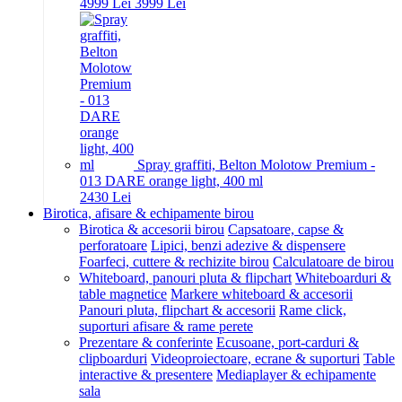
49
99
Lei
39
99
Lei
Spray graffiti, Belton Molotow Premium -
013 DARE orange light, 400 ml
24
30
Lei
Birotica, afisare & echipamente birou
Birotica & accesorii birou
Capsatoare, capse &
perforatoare
Lipici, benzi adezive & dispensere
Foarfeci, cuttere & rechizite birou
Calculatoare de birou
Whiteboard, panouri pluta & flipchart
Whiteboarduri &
table magnetice
Markere whiteboard & accesorii
Panouri pluta, flipchart & accesorii
Rame click,
suporturi afisare & rame perete
Prezentare & conferinte
Ecusoane, port-carduri &
clipboarduri
Videoproiectoare, ecrane & suporturi
Table
interactive & presentere
Mediaplayer & echipamente
sala