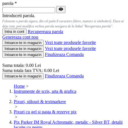
parola
*
Introduceti parola.
Foloseste o parola sigura, din cel putin 8 caractere (litere, numere si simboluri). Daca ai
deja cont, poti modifica vechea parola nesigura de la linkul "Recuperaza parola".
Recupereaza parola
Intra in cont
Genereaza cont nou
Vezi toate produsele favorite
Intoarce-te in magazin
Vezi toate produsele favorite
Intoarce-te in magazin
Finalizeaza Comanda
Intoarce-te in magazin
Suma totala:
0.00
Lei
Suma totala fara TVA:
0.00
Lei
Finalizeaza Comanda
Intoarce-te in magazin
Home
>
Instrumente de scris, arta & grafica
>
Pixuri, stilouri & textmarkere
>
Pixuri cu gel si pasta & rezerve pix
>
Pix Parker IM Royal Achromatic, metalic - Silver BT, detalii
lacuite cu negru