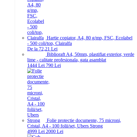
Hartie copiator, A4, 80 g/mp, FSC, Ecolabel
- 500 coli/top, Clairalfa
De la 72,21 Lei
Biblioraft A4, 50mm, plastifiat exterior, verde
lime - calitate profesionala, gata asamblat
14
44
Lei
7
90
Lei
Folie protectie documente, 75 microni,
Cristal, A4 - 100 folii/set, Ubers Strong
49
99
Lei
20
00
Lei