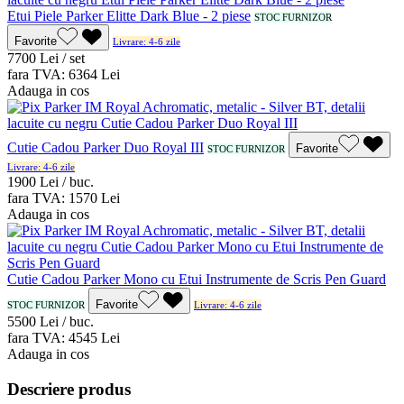
Etui Piele Parker Elitte Dark Blue - 2 piese
STOC FURNIZOR
Favorite
Livrare: 4-6 zile
77
00
Lei / set
fara TVA:
63
64
Lei
Adauga in cos
Cutie Cadou Parker Duo Royal III
Favorite
STOC FURNIZOR
Livrare: 4-6 zile
19
00
Lei / buc.
fara TVA:
15
70
Lei
Adauga in cos
Cutie Cadou Parker Mono cu Etui Instrumente de Scris Pen Guard
Favorite
STOC FURNIZOR
Livrare: 4-6 zile
55
00
Lei / buc.
fara TVA:
45
45
Lei
Adauga in cos
Descriere produs