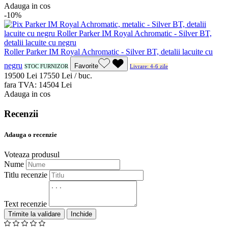
Adauga in cos
-10%
Roller Parker IM Royal Achromatic - Silver BT, detalii lacuite cu
negru
Favorite
STOC FURNIZOR
Livrare: 4-6 zile
195
00
Lei
175
50
Lei / buc.
fara TVA:
145
04
Lei
Adauga in cos
Recenzii
Adauga o recenzie
Voteaza produsul
Nume
Titlu recenzie
Text recenzie
Inchide