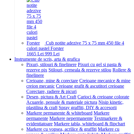
Cub notite adezive 75 x 75 mm 450 file 4
culori pastel Forster
16
65
Lei
9
99
Lei
Instrumente de scris, arta & grafica
Pixuri, stilouri & finelinere
Pixuri cu gel si pasta &
rezerve pix
Stilouri, cerneala & rezerve stilou
Rollere &
finelinere
Creioane, mine & corectare
Creioane mecanice & mine
creion mecanic
Creioane grafit & ascutitori creioane
Corectare, radiere & picuri
Desen, pictura & Art Craft
Carioci & creioane colorate
Acuarele, pensule & materiale pictura
Nisip kinetic,
plastilina & craft
Spray graffiti, DIY & accesorii
Markere permanente & whiteboard
Markere
permanente
Markere nepermanente
Textmarkere &
evidentiatoare
Markere tabla, whiteboard & flipchart
Markere cu vopsea, acrilice & graffiti
Markere cu