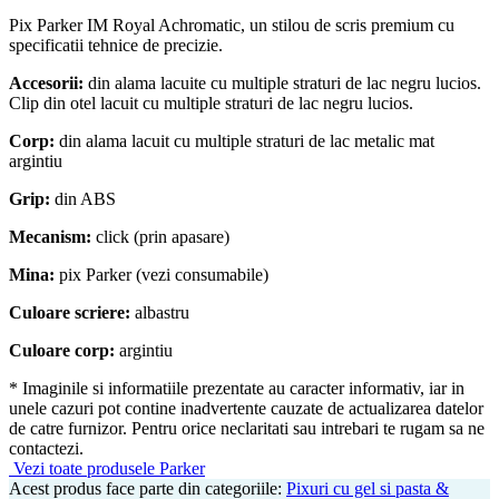
Pix Parker IM Royal Achromatic, un stilou de scris premium cu
specificatii tehnice de precizie.
Accesorii:
din alama lacuite cu multiple straturi de lac negru lucios.
Clip din otel lacuit cu multiple straturi de lac negru lucios.
Corp:
din alama lacuit cu multiple straturi de lac metalic mat
argintiu
Grip:
din ABS
Mecanism:
click (prin apasare)
Mina:
pix Parker (vezi consumabile)
Culoare scriere:
albastru
Culoare corp:
argintiu
* Imaginile si informatiile prezentate au caracter informativ, iar in
unele cazuri pot contine inadvertente cauzate de actualizarea datelor
de catre furnizor. Pentru orice neclaritati sau intrebari te rugam sa ne
contactezi.
Vezi toate produsele Parker
Acest produs face parte din categoriile:
Pixuri cu gel si pasta &