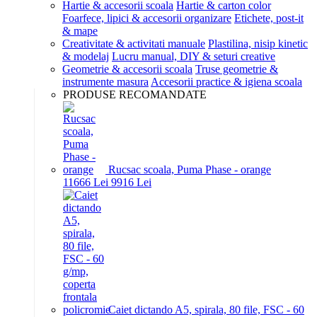
Hartie & accesorii scoala
Hartie & carton color
Foarfece, lipici & accesorii organizare
Etichete, post-it
& mape
Creativitate & activitati manuale
Plastilina, nisip kinetic
& modelaj
Lucru manual, DIY & seturi creative
Geometrie & accesorii scoala
Truse geometrie &
instrumente masura
Accesorii practice & igiena scoala
PRODUSE RECOMANDATE
Rucsac scoala, Puma Phase - orange
116
66
Lei
99
16
Lei
Caiet dictando A5, spirala, 80 file, FSC - 60