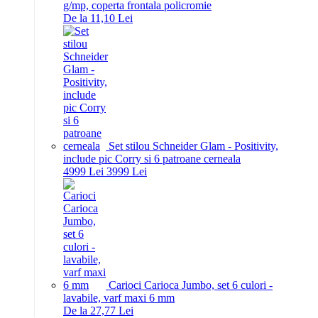
g/mp, coperta frontala policromie
De la 11,10 Lei
Set stilou Schneider Glam - Positivity,
include pic Corry si 6 patroane cerneala
49
99
Lei
39
99
Lei
Carioci Carioca Jumbo, set 6 culori -
lavabile, varf maxi 6 mm
De la 27,77 Lei