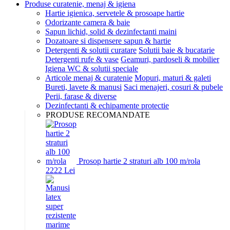
Produse curatenie, menaj & igiena
Hartie igienica, servetele & prosoape hartie
Odorizante camera & baie
Sapun lichid, solid & dezinfectanti maini
Dozatoare si dispensere sapun & hartie
Detergenti & solutii curatare
Solutii baie & bucatarie
Detergenti rufe & vase
Geamuri, pardoseli & mobilier
Igiena WC & solutii speciale
Articole menaj & curatenie
Mopuri, maturi & galeti
Bureti, lavete & manusi
Saci menajeri, cosuri & pubele
Perii, farase & diverse
Dezinfectanti & echipamente protectie
PRODUSE RECOMANDATE
Prosop hartie 2 straturi alb 100 m/rola
22
22
Lei