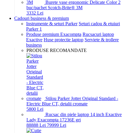
Burete vase ergonomic Delicate Color 2
buc/pachet Scotch-Brite® 3M
33
32
Lei
Cadouri business & premium
Instrumente & seturi Parker
Seturi cadou & etuiuri
Parker 1
Produse premium Exacompta
Rucsacuri laptop
Exactive
Huse protectie laptop
Serviete & trollere
business
PRODUSE RECOMANDATE
Stilou Parker Jotter Original Standard -
Electric Blue CT, detalii cromate
58
00
Lei
Rucsac din piele laptop 14 inch Exactive
Lady Exacompta 17236E gri
888
88
Lei
799
99
Lei