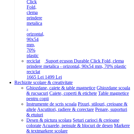
Suport ecuson Durable Click Fold, clema
prindere metalica - orizontal, 90x54 mm, 70% plastic
reciclat
16
65
Lei
14
99
Lei
Rechizite scolare & creativitate
Ghiozdane, caiete & table magnetice
Ghiozdane scoala
& rucsacuri
Caiete, coperti & etichete
Table magnetice
pentru copii
Instrumente de scris scoala
Pixuri, stilouri, creioane &
altele
Ascutitori, radiere & corectare
Penare, suporturi
& etuiuri
Desen & pictura scolara
Seturi carioci & creioane
colorate
Acuarele, pensule & blocuri de desen
Markere
& textmarkere scolare