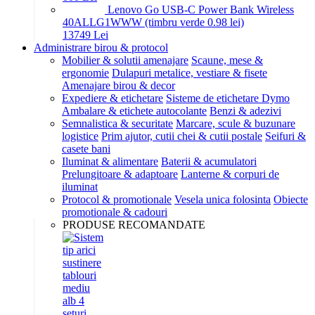
Lenovo Go USB-C Power Bank Wireless
40ALLG1WWW (timbru verde 0.98 lei)
137
49
Lei
Administrare birou & protocol
Mobilier & solutii amenajare
Scaune, mese &
ergonomie
Dulapuri metalice, vestiare & fisete
Amenajare birou & decor
Expediere & etichetare
Sisteme de etichetare Dymo
Ambalare & etichete autocolante
Benzi & adezivi
Semnalistica & securitate
Marcare, scule & buzunare
logistice
Prim ajutor, cutii chei & cutii postale
Seifuri &
casete bani
Iluminat & alimentare
Baterii & acumulatori
Prelungitoare & adaptoare
Lanterne & corpuri de
iluminat
Protocol & promotionale
Vesela unica folosinta
Obiecte
promotionale & cadouri
PRODUSE RECOMANDATE