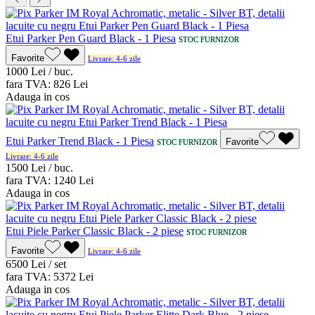
Etui Parker Pen Guard Black - 1 Piesa
STOC FURNIZOR
Favorite
Livrare: 4-6 zile
10
00
Lei / buc.
fara TVA:
8
26
Lei
Adauga in cos
Etui Parker Trend Black - 1 Piesa
Favorite
STOC FURNIZOR
Livrare: 4-6 zile
15
00
Lei / buc.
fara TVA:
12
40
Lei
Adauga in cos
Etui Piele Parker Classic Black - 2 piese
STOC FURNIZOR
Favorite
Livrare: 4-6 zile
65
00
Lei / set
fara TVA:
53
72
Lei
Adauga in cos