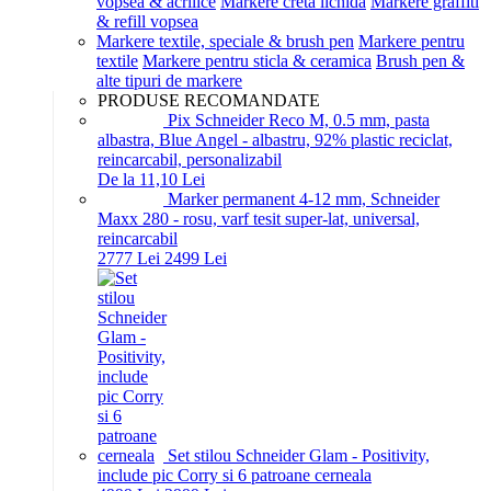
vopsea & acrilice
Markere creta lichida
Markere graffiti
& refill vopsea
Markere textile, speciale & brush pen
Markere pentru
textile
Markere pentru sticla & ceramica
Brush pen &
alte tipuri de markere
PRODUSE RECOMANDATE
Pix Schneider Reco M, 0.5 mm, pasta
albastra, Blue Angel - albastru, 92% plastic reciclat,
reincarcabil, personalizabil
De la 11,10 Lei
Marker permanent 4-12 mm, Schneider
Maxx 280 - rosu, varf tesit super-lat, universal,
reincarcabil
27
77
Lei
24
99
Lei
Set stilou Schneider Glam - Positivity,
include pic Corry si 6 patroane cerneala