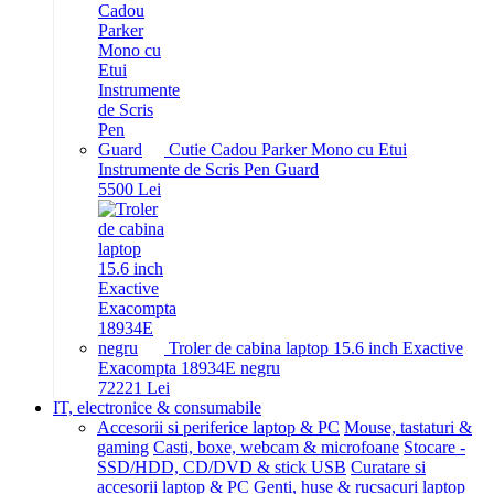
Cutie Cadou Parker Mono cu Etui
Instrumente de Scris Pen Guard
55
00
Lei
Troler de cabina laptop 15.6 inch Exactive
Exacompta 18934E negru
722
21
Lei
IT, electronice & consumabile
Accesorii si periferice laptop & PC
Mouse, tastaturi &
gaming
Casti, boxe, webcam & microfoane
Stocare -
SSD/HDD, CD/DVD & stick USB
Curatare si
accesorii laptop & PC
Genti, huse & rucsacuri laptop