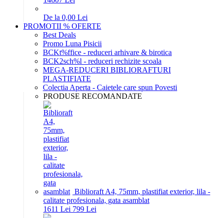
De la 0,00 Lei
PROMOTII % OFERTE
Best Deals
Promo Luna Pisicii
BCKt%ffice - reduceri arhivare & birotica
BCK2sch%l - reduceri rechizite scoala
MEGA-REDUCERI BIBLIORAFTURI
PLASTIFIATE
Colectia Aperta - Caietele care spun Povesti
PRODUSE RECOMANDATE
Biblioraft A4, 75mm, plastifiat exterior, lila -
calitate profesionala, gata asamblat
16
11
Lei
7
99
Lei