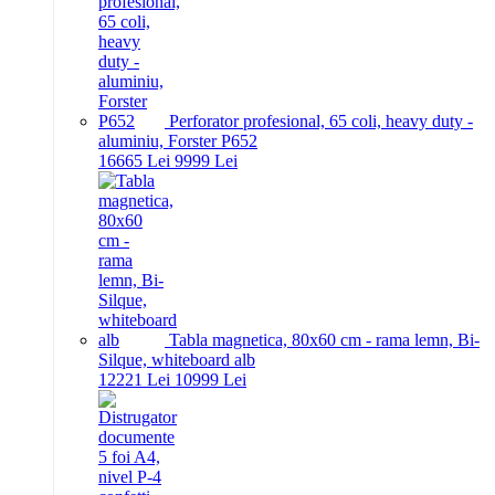
Perforator profesional, 65 coli, heavy duty -
aluminiu, Forster P652
166
65
Lei
99
99
Lei
Tabla magnetica, 80x60 cm - rama lemn, Bi-
Silque, whiteboard alb
122
21
Lei
109
99
Lei