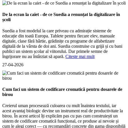
De la ecran la caiet - de ce Suedia a renunțat la digitalizare în
școli
Suedia a fost modelul la care priveau cu admirație sisteme de
educație din toată Europa. Tablete pentru fiecare elev, manuale
digitale, clase fără hârtie, grădinițe cu programe de alfabetizare
digitală de la vârsta de doi ani. Suedia construise cu grijă și cu bani
publici un sistem școlar al viitorului. Dar primele semne de
îngrijorare nu au întârziat să apară.
Citeste mai mult
27-04-2026
Cum faci un sistem de codificare cromatică pentru dosarele de
birou
Creierul uman procesează culoarea cu mult înaintea textului, iar
acest avantaj biologic devine un instrument real de productivitate la
birou. În acest articol îți explicăm pas cu pas cum construiești un
sistem de codificare cromatică funcțional, ce produse ai nevoie și
cum le alegi corect — cu recomandări concrete din gama disponibilă