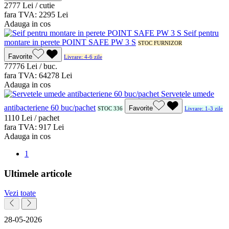
27
77
Lei / cutie
fara TVA:
22
95
Lei
Adauga in cos
Seif pentru
montare in perete POINT SAFE PW 3 S
STOC FURNIZOR
Favorite
Livrare: 4-6 zile
777
76
Lei / buc.
fara TVA:
642
78
Lei
Adauga in cos
Servetele umede
antibacteriene 60 buc/pachet
Favorite
STOC 336
Livrare: 1-3 zile
11
10
Lei / pachet
fara TVA:
9
17
Lei
Adauga in cos
1
Ultimele articole
Vezi toate
28-05-2026