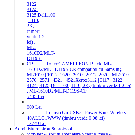
Toner CAMELLEON Black, ML-
1610D2/MLT-D119S-CP, compatibil cu Samsung
ML1610 | 1615 | 1620 | 2010 | 2015 | 2020 | ML2510 |
2570 | 2571 | 4321 | 4521Xerox3112 | 3117 | 3122 |
3124 | 3125;Dell1100 | 1110, 2K, (timbru verde 1.2 lei)
, ML-1610D2/MLT-D119S-CP
54
35
Lei
0
00
Lei
Lenovo Go USB-C Power Bank Wireless
40ALLG1WWW (timbru verde 0.98 lei)
137
49
Lei
Administrare birou & protocol
Mobilier & solutii amenajare
Scaune, mese &