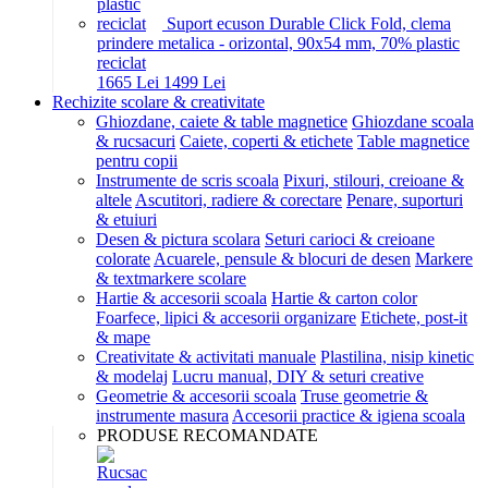
Suport ecuson Durable Click Fold, clema
prindere metalica - orizontal, 90x54 mm, 70% plastic
reciclat
16
65
Lei
14
99
Lei
Rechizite scolare & creativitate
Ghiozdane, caiete & table magnetice
Ghiozdane scoala
& rucsacuri
Caiete, coperti & etichete
Table magnetice
pentru copii
Instrumente de scris scoala
Pixuri, stilouri, creioane &
altele
Ascutitori, radiere & corectare
Penare, suporturi
& etuiuri
Desen & pictura scolara
Seturi carioci & creioane
colorate
Acuarele, pensule & blocuri de desen
Markere
& textmarkere scolare
Hartie & accesorii scoala
Hartie & carton color
Foarfece, lipici & accesorii organizare
Etichete, post-it
& mape
Creativitate & activitati manuale
Plastilina, nisip kinetic
& modelaj
Lucru manual, DIY & seturi creative
Geometrie & accesorii scoala
Truse geometrie &
instrumente masura
Accesorii practice & igiena scoala
PRODUSE RECOMANDATE