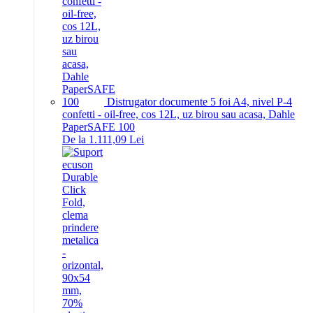
Distrugator documente 5 foi A4, nivel P-4
confetti - oil-free, cos 12L, uz birou sau acasa, Dahle
PaperSAFE 100
De la 1.111,09 Lei