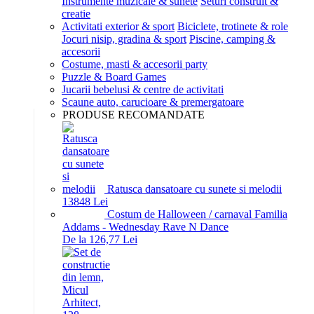
Instrumente muzicale & sunete
Seturi construit &
creatie
Activitati exterior & sport
Biciclete, trotinete & role
Jocuri nisip, gradina & sport
Piscine, camping &
accesorii
Costume, masti & accesorii party
Puzzle & Board Games
Jucarii bebelusi & centre de activitati
Scaune auto, carucioare & premergatoare
PRODUSE RECOMANDATE
Ratusca dansatoare cu sunete si melodii
138
48
Lei
Costum de Halloween / carnaval Familia
Addams - Wednesday Rave N Dance
De la 126,77 Lei