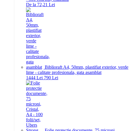
De la 72,21 Lei
Biblioraft A4, 50mm, plastifiat exterior, verde
lime - calitate profesionala, gata asamblat
14
44
Lei
7
90
Lei
Folie protectie documente, 75 microni,