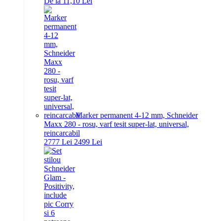
De la 11,10 Lei
Marker permanent 4-12 mm, Schneider
Maxx 280 - rosu, varf tesit super-lat, universal,
reincarcabil
27
77
Lei
24
99
Lei