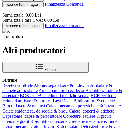
Finalizeaza Comanda
Intoarce-te in magazin
Suma totala:
0.00
Lei
Suma totala fara TVA:
0.00
Lei
Finalizeaza Comanda
Intoarce-te in magazin
Alti producatori
Filtrare
Filtrare
Reseteaza filtrele
Alonje, separatoare & indexuri
Ambalare &
etichete autocolante
Amenajare birou & decor
Ascutitori, radiere &
corectare
BCK2sch%l - reduceri rechizite scoala
BCKt%ffice -
reduceri arhivare & birotica
Best Deals
Bibliorafturi & etichete
Bureti, lavete & manusi
Caiete mecanice, portetichete & buzunare
Caiete studentesti, de scoala & birou
Caiete, coperti & etichete
Capsatoare, capse & perforatoare
Corectare, radiere & picuri
Creioane grafit & ascutitori creioane
Creioane mecanice & mine
creion mecanic
Cutii arhivare & depozitare
Detergenti rufe & vase