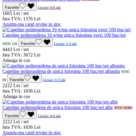
Favorite
Livrare: 4-6 zile
16
65
Lei / set
fara TVA:
13
76
Lei
Anunta-ma cand revine in stoc
Capeline polipropilena 16 g/mp unica folosinta verzi 100 buc/set
Favorite
STOC 120
Livrare: 1-3 zile
44
43
Lei / set
fara TVA:
36
72
Lei
Adauga in cos
Capeline polipropilena de unica folosinta 100 buc/set albastru
STOC
Favorite
98
Livrare: 1-3 zile
22
22
Lei / set
fara TVA:
18
36
Lei
Adauga in cos
Capeline polipropilena de unica folosinta 100 buc/set albe
STOC ZERO
Favorite
Livrare: 4-6 zile
22
22
Lei / set
fara TVA:
18
36
Lei
Anunta-ma cand revine in stoc