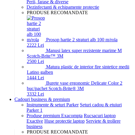
Perii, farase & diverse
Dezinfectanti & echipamente protectie
PRODUSE RECOMANDATE
Prosop hartie 2 straturi alb 100 m/rola
22
22
Lei
Manusi latex super rezistente marime M
Scotch-Brite™ 3M
25
00
Lei
Matura plastic de interior fire sintetice medii
Latino galben
14
44
Lei
Burete vase ergonomic Delicate Color 2
buc/pachet Scotch-Brite® 3M
33
32
Lei
Cadouri business & premium
Instrumente & seturi Parker
Seturi cadou & etuiuri
Parker 1
Produse premium Exacompta
Rucsacuri laptop
Exactive
Huse protectie laptop
Serviete & trollere
business
PRODUSE RECOMANDATE