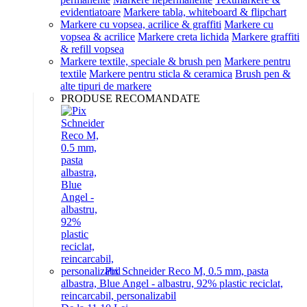
evidentiatoare
Markere tabla, whiteboard & flipchart
Markere cu vopsea, acrilice & graffiti
Markere cu
vopsea & acrilice
Markere creta lichida
Markere graffiti
& refill vopsea
Markere textile, speciale & brush pen
Markere pentru
textile
Markere pentru sticla & ceramica
Brush pen &
alte tipuri de markere
PRODUSE RECOMANDATE
Pix Schneider Reco M, 0.5 mm, pasta
albastra, Blue Angel - albastru, 92% plastic reciclat,
reincarcabil, personalizabil