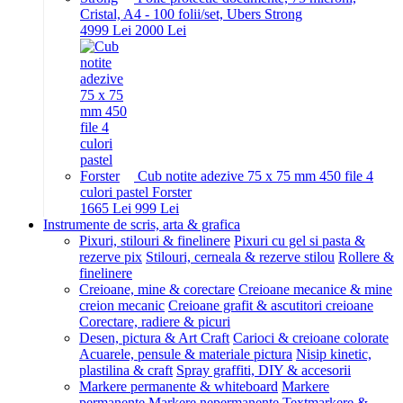
Cristal, A4 - 100 folii/set, Ubers Strong
49
99
Lei
20
00
Lei
Cub notite adezive 75 x 75 mm 450 file 4
culori pastel Forster
16
65
Lei
9
99
Lei
Instrumente de scris, arta & grafica
Pixuri, stilouri & finelinere
Pixuri cu gel si pasta &
rezerve pix
Stilouri, cerneala & rezerve stilou
Rollere &
finelinere
Creioane, mine & corectare
Creioane mecanice & mine
creion mecanic
Creioane grafit & ascutitori creioane
Corectare, radiere & picuri
Desen, pictura & Art Craft
Carioci & creioane colorate
Acuarele, pensule & materiale pictura
Nisip kinetic,
plastilina & craft
Spray graffiti, DIY & accesorii
Markere permanente & whiteboard
Markere
permanente
Markere nepermanente
Textmarkere &