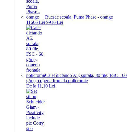
Rucsac scoala, Puma Phase - orange
116
66
Lei
99
16
Lei
Caiet dictando A5, spirala, 80 file, FSC - 60
g/mp, coperta frontala policromie
De la 11,10 Lei