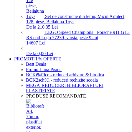
Set de constructie din lemn, Micul Arhitect,
128 piese, Beilaluna Toys
De la 210,35 Lei
LEGO Speed Champions - Porsche 911 GT3
RS cod Lego 77239, varsta peste 9 ani
146
07
Lei
De la 0,00 Lei
PROMOTII % OFERTE
Best Deals
Promo Luna Pisicii
BCKt%ffice - reduceri arhivare & birotica
BCK2sch%l - reduceri rechizite scoala
MEGA-REDUCERI BIBLIORAFTURI
PLASTIFIATE
PRODUSE RECOMANDATE