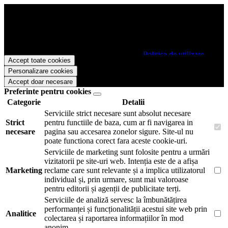
Papetarie.ro foloseste cookies pentru a tine minte faptul ca v-ati logat
pe site si pentru a va putea stoca produsele in cosul de cumparaturi.
De asemenea acestea vor colecta statistici anonime, pentru a va oferi
si livra functii avansate si continut personalizat de marketing.
Pentru a va putea bucura de intreaga experienta ca vizitator
Papetarie.ro este necesar sa fiti de acord cu
Politica de utilizare
Accept toate cookies
cookie-uri
.
Personalizare cookies
Accept doar necesare
Preferinte pentru cookies
Categorie
Detalii
Serviciile strict necesare sunt absolut necesare
Strict
pentru functiile de baza, cum ar fi navigarea in
necesare
pagina sau accesarea zonelor sigure. Site-ul nu
poate functiona corect fara aceste cookie-uri.
Serviciile de marketing sunt folosite pentru a urmări
vizitatorii pe site-uri web. Intenția este de a afișa
Marketing
reclame care sunt relevante și a implica utilizatorul
individual și, prin urmare, sunt mai valoroase
pentru editorii și agenții de publicitate terți.
Serviciile de analiză servesc la îmbunătățirea
performanței și funcționalității acestui site web prin
Analitice
colectarea și raportarea informațiilor în mod
anonim.