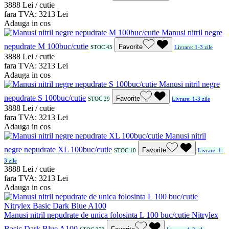
38
88
Lei / cutie
fara TVA:
32
13
Lei
Adauga in cos
Manusi nitril negre
nepudrate M 100buc/cutie
Favorite
STOC 45
Livrare: 1-3 zile
38
88
Lei / cutie
fara TVA:
32
13
Lei
Adauga in cos
Manusi nitril negre
nepudrate S 100buc/cutie
Favorite
STOC 29
Livrare: 1-3 zile
38
88
Lei / cutie
fara TVA:
32
13
Lei
Adauga in cos
Manusi nitril
negre nepudrate XL 100buc/cutie
Favorite
STOC 10
Livrare: 1-
3 zile
38
88
Lei / cutie
fara TVA:
32
13
Lei
Adauga in cos
Manusi nitril nepudrate de unica folosinta L 100 buc/cutie Nitrylex
Basic Dark Blue A100