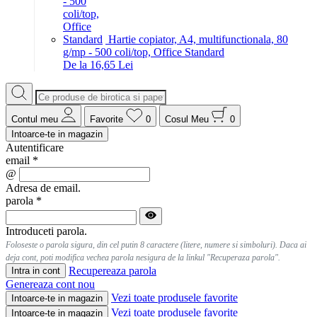
Hartie copiator, A4, multifunctionala, 80
g/mp - 500 coli/top, Office Standard
De la 16,65 Lei
Contul meu
Favorite
0
Cosul Meu
0
Intoarce-te in magazin
Autentificare
email
*
@
Adresa de email.
parola
*
Introduceti parola.
Foloseste o parola sigura, din cel putin 8 caractere (litere, numere si simboluri). Daca ai
deja cont, poti modifica vechea parola nesigura de la linkul "Recuperaza parola".
Recupereaza parola
Intra in cont
Genereaza cont nou
Vezi toate produsele favorite
Intoarce-te in magazin
Vezi toate produsele favorite
Intoarce-te in magazin