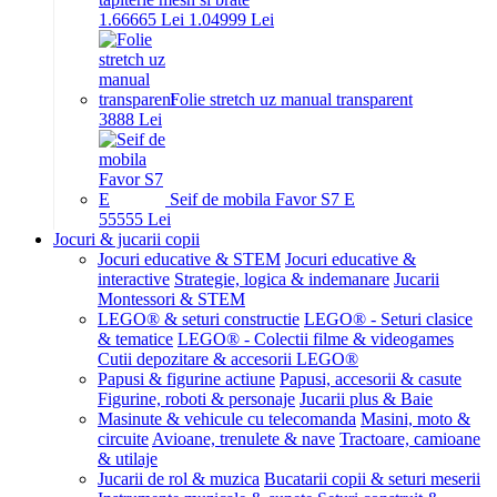
1.666
65
Lei
1.049
99
Lei
Folie stretch uz manual transparent
38
88
Lei
Seif de mobila Favor S7 E
555
55
Lei
Jocuri & jucarii copii
Jocuri educative & STEM
Jocuri educative &
interactive
Strategie, logica & indemanare
Jucarii
Montessori & STEM
LEGO® & seturi constructie
LEGO® - Seturi clasice
& tematice
LEGO® - Colectii filme & videogames
Cutii depozitare & accesorii LEGO®
Papusi & figurine actiune
Papusi, accesorii & casute
Figurine, roboti & personaje
Jucarii plus & Baie
Masinute & vehicule cu telecomanda
Masini, moto &
circuite
Avioane, trenulete & nave
Tractoare, camioane
& utilaje
Jucarii de rol & muzica
Bucatarii copii & seturi meserii