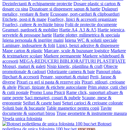
Dezinfectanti & echipamente protectie
Dosare plastic si carton &
dosare cu sina
Dozatoare si dispensere sapun & hartie
Dulapuri
metalice, vestiare & fisete
Ecusoane, port-carduri & clipboarduri
Etichete, post-it & mape
Foarfece, lipici & accesorii organizare
Foarfeci, cuttere & rechizite birou
Folii de protectie documente
Geamuri, pardoseli & mobilier
Hartie A4, A3 & A5
Hartie igienica,
servetele & prosoape hartie
Hartie plotter, milimetrica & speciala
Igiena personala & ingrijire maini
Igiena WC & solutii speciale
Laminare, indosariere & folii
Lipici, benzi adezive & dispensere
Mape carton & plastic
Marcare, scule & buzunare logistice
Markere
& textmarkere scolare
Markere permanente
Markere whiteboard &
accesorii
MEGA-REDUCERI BIBLIORAFTURI PLASTIFIATE
Mopuri, maturi & galeti
Nisip kinetic, plastilina & craft
Obiecte
promotionale & cadouri
Odorizante camera & baie
Panouri pluta,
flipchart & accesorii
Penare, suporturi & etuiuri
Perii, farase &
diverse
Pixuri cu gel si pasta & rezerve pix
Pixuri, stilouri, creioane
& altele
Plicuri, tipizate & etichete autocolante
Prim ajutor, cutii chei
& cutii postale
Promo Luna Pisicii
Rame click, suporturi afisare &
rame perete
Saci menajeri, cosuri & pubele
Scaune, mese &
ergonomie
Seifuri & casete bani
Seturi carioci & creioane colorate
Solutii baie & bucatarie
Table magnetice pentru copii
Tavite
documente & suporturi birou
Truse geometrie & instrumente masura
Vesela unica folosinta
Botosei
polietilena de unica folosinta 100 buc/set
STOC ZERO