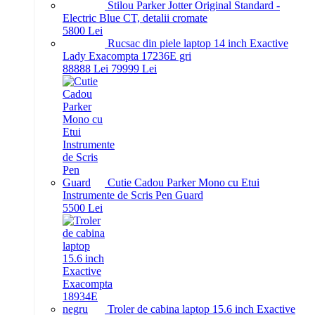
Stilou Parker Jotter Original Standard -
Electric Blue CT, detalii cromate
58
00
Lei
Rucsac din piele laptop 14 inch Exactive
Lady Exacompta 17236E gri
888
88
Lei
799
99
Lei
Cutie Cadou Parker Mono cu Etui
Instrumente de Scris Pen Guard
55
00
Lei
Troler de cabina laptop 15.6 inch Exactive