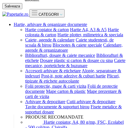
Salveaza
CATEGORII
Hartie, arhivare & organizare documente
Hartie copiator & carton
Hartie A4, A3 & A5
Hartie
colorata & carton
Hartie plotter, milimetrica & speciala
Caiete, agende & calendare
Caiete studentesti, de
scoala & birou
Blocnotes & caiete speciale
Calendare,
agende & organizatoare
Bibliorafturi, dosare & caiete mecanice
Bibliorafturi &
etichete
Dosare plastic si carton & dosare cu sina
Caiete
mecanice, portetichete & buzunare
Accesorii arhivare & etichetare
Alonje, separatoare &
indexuri
Post-it, note adezive & cuburi hartie
Plicuri,
tipizate & etichete autocolante
Folii protectie, mape & carti vizita
Folii de protectie
documente
Mape carton & plastic
Mape prezentare &
carti de vizita
Arhivare & depozitare
Cutii arhivare & depozitare
Tavite documente & suporturi birou
Fisete metalice &
suporturi dosare
PRODUSE RECOMANDATE
Hartie copiator, A4, 80 g/mp, FSC, Ecolabel
- 500 coli/top, Clairalfa