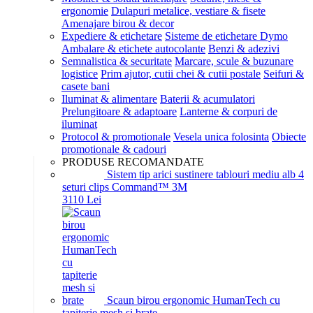
ergonomie
Dulapuri metalice, vestiare & fisete
Amenajare birou & decor
Expediere & etichetare
Sisteme de etichetare Dymo
Ambalare & etichete autocolante
Benzi & adezivi
Semnalistica & securitate
Marcare, scule & buzunare
logistice
Prim ajutor, cutii chei & cutii postale
Seifuri &
casete bani
Iluminat & alimentare
Baterii & acumulatori
Prelungitoare & adaptoare
Lanterne & corpuri de
iluminat
Protocol & promotionale
Vesela unica folosinta
Obiecte
promotionale & cadouri
PRODUSE RECOMANDATE
Sistem tip arici sustinere tablouri mediu alb 4
seturi clips Command™ 3M
31
10
Lei
Scaun birou ergonomic HumanTech cu
tapiterie mesh si brate