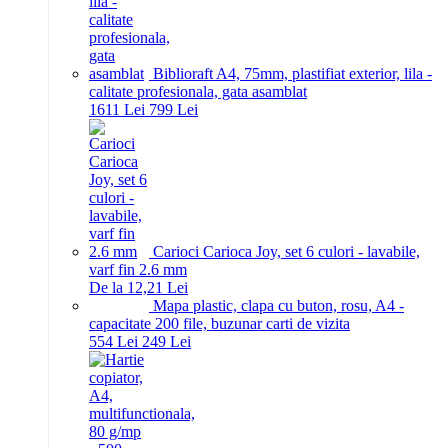
Biblioraft A4, 75mm, plastifiat exterior, lila -
calitate profesionala, gata asamblat
16
11
Lei
7
99
Lei
Carioci Carioca Joy, set 6 culori - lavabile,
varf fin 2.6 mm
De la 12,21 Lei
Mapa plastic, clapa cu buton, rosu, A4 -
capacitate 200 file, buzunar carti de vizita
5
54
Lei
2
49
Lei