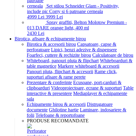
Set stilou Schneider Glam - Positivity,
include pic Corry si 6 patroane cerneala
49
99
Lei
39
99
Lei
Spray graffiti, Belton Molotow Premium -
013 DARE orange light, 400 ml
24
30
Lei
Birotica, afisare & echipamente birou
Birotica & accesorii birou
Capsatoare, capse &
perforatoare
Lipici, benzi adezive & dispensere
Foarfeci, cuttere & rechizite birou
Calculatoare de birou
Whiteboard, panouri pluta & flipchart
Whiteboarduri &
table magnetice
Markere whiteboard & accesorii
Panouri pluta, flipchart & accesorii
Rame click,
suporturi afisare & rame perete
Prezentare & conferinte
Ecusoane, port-carduri &
clipboarduri
Videoproiectoare, ecrane & suporturi
Table
interactive & presentere
Mediaplayer & echipamente
sala
Echipamente birou & accesorii
Distrugatoare
documente
Ghilotine hartie
Laminare, indosariere &
folii
Telefoane & reportofoane
PRODUSE RECOMANDATE