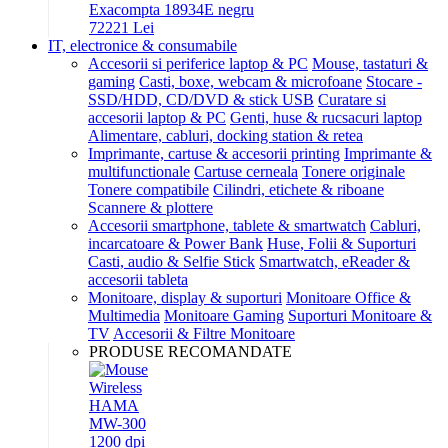
Exacompta 18934E negru
722
21
Lei
IT, electronice & consumabile
Accesorii si periferice laptop & PC
Mouse, tastaturi &
gaming
Casti, boxe, webcam & microfoane
Stocare -
SSD/HDD, CD/DVD & stick USB
Curatare si
accesorii laptop & PC
Genti, huse & rucsacuri laptop
Alimentare, cabluri, docking station & retea
Imprimante, cartuse & accesorii printing
Imprimante &
multifunctionale
Cartuse cerneala
Tonere originale
Tonere compatibile
Cilindri, etichete & riboane
Scannere & plottere
Accesorii smartphone, tablete & smartwatch
Cabluri,
incarcatoare & Power Bank
Huse, Folii & Suporturi
Casti, audio & Selfie Stick
Smartwatch, eReader &
accesorii tableta
Monitoare, display & suporturi
Monitoare Office &
Multimedia
Monitoare Gaming
Suporturi Monitoare &
TV
Accesorii & Filtre Monitoare
PRODUSE RECOMANDATE