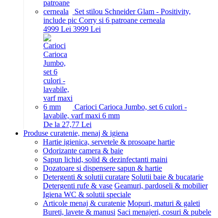
Set stilou Schneider Glam - Positivity,
include pic Corry si 6 patroane cerneala
49
99
Lei
39
99
Lei
Carioci Carioca Jumbo, set 6 culori -
lavabile, varf maxi 6 mm
De la 27,77 Lei
Produse curatenie, menaj & igiena
Hartie igienica, servetele & prosoape hartie
Odorizante camera & baie
Sapun lichid, solid & dezinfectanti maini
Dozatoare si dispensere sapun & hartie
Detergenti & solutii curatare
Solutii baie & bucatarie
Detergenti rufe & vase
Geamuri, pardoseli & mobilier
Igiena WC & solutii speciale
Articole menaj & curatenie
Mopuri, maturi & galeti
Bureti, lavete & manusi
Saci menajeri, cosuri & pubele