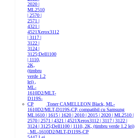
Toner CAMELLEON Black, ML-
1610D2/MLT-D119S-CP, compatibil cu Samsung
ML1610 | 1615 | 1620 | 2010 | 2015 | 2020 | ML2510 |
2570 | 2571 | 4321 | 4521Xerox3112 | 3117 | 3122 |
3124 | 3125;Dell1100 | 1110, 2K, (timbru verde 1.2 lei)
, ML-1610D2/MLT-D119S-CP
54
47
Lei