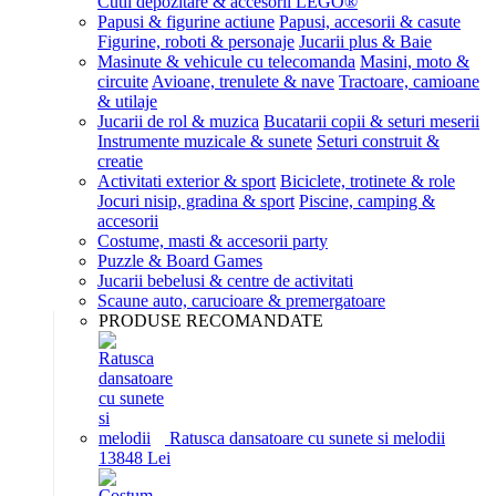
Cutii depozitare & accesorii LEGO®
Papusi & figurine actiune
Papusi, accesorii & casute
Figurine, roboti & personaje
Jucarii plus & Baie
Masinute & vehicule cu telecomanda
Masini, moto &
circuite
Avioane, trenulete & nave
Tractoare, camioane
& utilaje
Jucarii de rol & muzica
Bucatarii copii & seturi meserii
Instrumente muzicale & sunete
Seturi construit &
creatie
Activitati exterior & sport
Biciclete, trotinete & role
Jocuri nisip, gradina & sport
Piscine, camping &
accesorii
Costume, masti & accesorii party
Puzzle & Board Games
Jucarii bebelusi & centre de activitati
Scaune auto, carucioare & premergatoare
PRODUSE RECOMANDATE
Ratusca dansatoare cu sunete si melodii
138
48
Lei