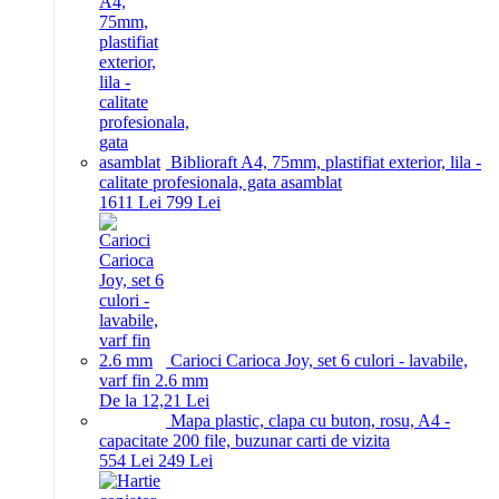
Biblioraft A4, 75mm, plastifiat exterior, lila -
calitate profesionala, gata asamblat
16
11
Lei
7
99
Lei
Carioci Carioca Joy, set 6 culori - lavabile,
varf fin 2.6 mm
De la 12,21 Lei
Mapa plastic, clapa cu buton, rosu, A4 -
capacitate 200 file, buzunar carti de vizita
5
54
Lei
2
49
Lei