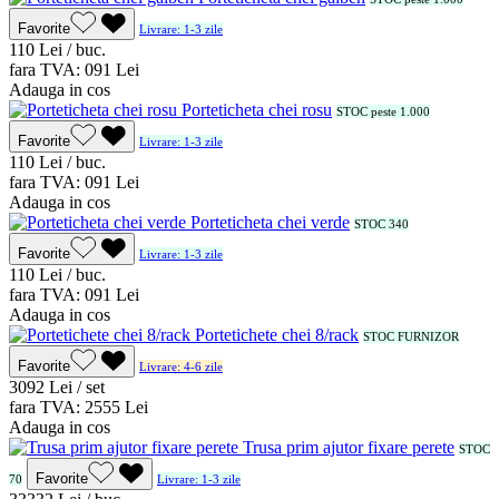
Favorite
Livrare: 1-3 zile
1
10
Lei / buc.
fara TVA:
0
91
Lei
Adauga in cos
Porteticheta chei rosu
STOC peste 1.000
Favorite
Livrare: 1-3 zile
1
10
Lei / buc.
fara TVA:
0
91
Lei
Adauga in cos
Porteticheta chei verde
STOC 340
Favorite
Livrare: 1-3 zile
1
10
Lei / buc.
fara TVA:
0
91
Lei
Adauga in cos
Portetichete chei 8/rack
STOC FURNIZOR
Favorite
Livrare: 4-6 zile
30
92
Lei / set
fara TVA:
25
55
Lei
Adauga in cos
Trusa prim ajutor fixare perete
STOC
Favorite
70
Livrare: 1-3 zile