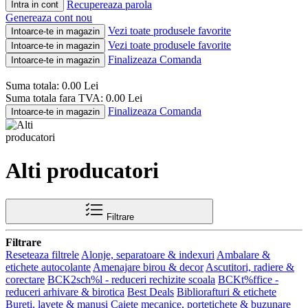
Recupereaza parola
Intra in cont
Genereaza cont nou
Vezi toate produsele favorite
Intoarce-te in magazin
Vezi toate produsele favorite
Intoarce-te in magazin
Finalizeaza Comanda
Intoarce-te in magazin
Suma totala:
0.00
Lei
Suma totala fara TVA:
0.00
Lei
Finalizeaza Comanda
Intoarce-te in magazin
Alti producatori
Filtrare
Filtrare
Reseteaza filtrele
Alonje, separatoare & indexuri
Ambalare &
etichete autocolante
Amenajare birou & decor
Ascutitori, radiere &
corectare
BCK2sch%l - reduceri rechizite scoala
BCKt%ffice -
reduceri arhivare & birotica
Best Deals
Bibliorafturi & etichete
Bureti, lavete & manusi
Caiete mecanice, portetichete & buzunare