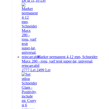
De la 11,10 Lei
Marker permanent 4-12 mm, Schneider
Maxx 280 - rosu, varf tesit super-lat, universal,
reincarcabil
27
77
Lei
24
99
Lei