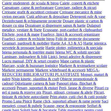
Caiete studentesti, de scoala & birou
Caiete, coperti & etichete
Capsatoare, capse & perforatoare
Corectare, radiere & picuri
Creioane grafit & ascutitori creioane
Creioane mecanice & mine
creion mecanic
Cutii arhivare & depozitare
Detergenti rufe & vase
Dezinfectanti & echipamente protectie
Dosare plastic si carton &
dosare cu sina
Dozatoare si dispensere sapun & hartie
Dulapuri
metalice, vestiare & fisete
Ecusoane, port-carduri & clipboarduri
Etichete, post-it & mape
Foarfece, lipici & accesorii organizare
Foarfeci, cuttere & rechizite birou
Folii de protectie documente
Geamuri, pardoseli & mobilier
Hartie A4, A3 & A5
Hartie igienica,
servetele & prosoape hartie
Hartie plotter, milimetrica & speciala
Igiena personala & ingrijire maini
Igiena WC & solutii speciale
Laminare, indosariere & folii
Lipici, benzi adezive & dispensere
Lucru manual, DIY & seturi creative
Mape carton & plastic
Marcare, scule & buzunare logistice
Markere & textmarkere scolare
Markere permanente
Markere whiteboard & accesorii
MEGA-
REDUCERI BIBLIORAFTURI PLASTIFIATE
Mopuri, maturi &
galeti
Nisip kinetic, plastilina & craft
Obiecte promotionale &
cadouri
Odorizante camera & baie
Panouri pluta, flipchart &
accesorii
Penare, suporturi & etuiuri
Perii, farase & diverse
Pixuri cu
gel si pasta & rezerve pix
Pixuri, stilouri, creioane & altele
Plicuri,
tipizate & etichete autocolante
Prim ajutor, cutii chei & cutii postale
Promo Luna Pisicii
Rame click, suporturi afisare & rame perete
Saci
menajeri, cosuri & pubele
Scaune, mese & ergonomie
Seifuri &
casete bani
Solutii baie & bucatarie
Table magnetice pentru copii