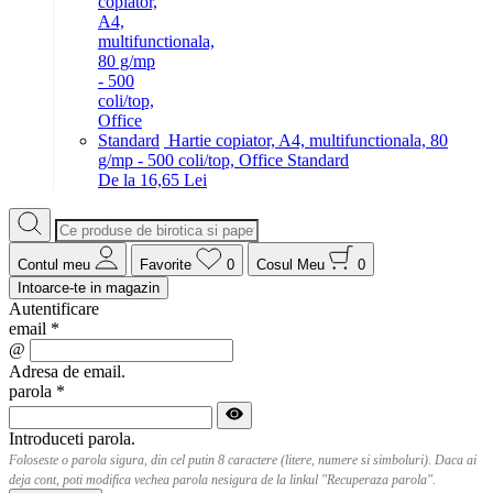
Hartie copiator, A4, multifunctionala, 80
g/mp - 500 coli/top, Office Standard
De la 16,65 Lei
Contul meu
Favorite
0
Cosul Meu
0
Intoarce-te in magazin
Autentificare
email
*
@
Adresa de email.
parola
*
Introduceti parola.
Foloseste o parola sigura, din cel putin 8 caractere (litere, numere si simboluri). Daca ai
deja cont, poti modifica vechea parola nesigura de la linkul "Recuperaza parola".