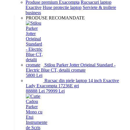
Produse premium Exacompta
Rucsacuri laptop
Exactive
Huse protectie laptop
Serviete & trollere
business
PRODUSE RECOMANDATE
Stilou Parker Jotter Original Standard -
Electric Blue CT, detalii cromate
58
00
Lei
Rucsac din piele laptop 14 inch Exactive
Lady Exacompta 17236E gri
888
88
Lei
799
99
Lei