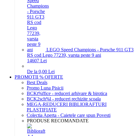
LEGO Speed Champions - Porsche 911 GT3
RS cod Lego 77239, varsta peste 9 ani
146
07
Lei
De la 0,00 Lei
PROMOTII % OFERTE
Best Deals
Promo Luna Pisicii
BCKt%ffice - reduceri arhivare & birotica
BCK2sch%l - reduceri rechizite scoala
MEGA-REDUCERI BIBLIORAFTURI
PLASTIFIATE
Colectia Aperta - Caietele care spun Povesti
PRODUSE RECOMANDATE