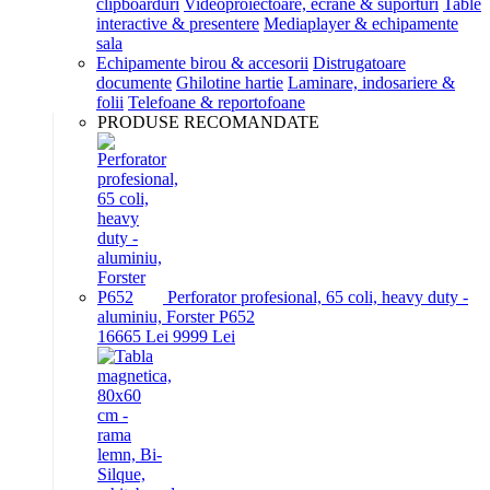
clipboarduri
Videoproiectoare, ecrane & suporturi
Table
interactive & presentere
Mediaplayer & echipamente
sala
Echipamente birou & accesorii
Distrugatoare
documente
Ghilotine hartie
Laminare, indosariere &
folii
Telefoane & reportofoane
PRODUSE RECOMANDATE
Perforator profesional, 65 coli, heavy duty -
aluminiu, Forster P652
166
65
Lei
99
99
Lei