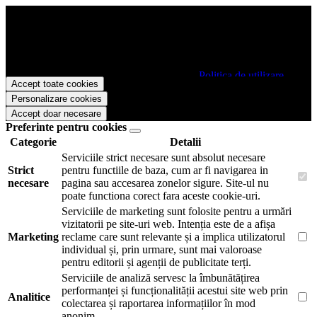
Papetarie.ro foloseste cookies pentru a tine minte faptul ca v-ati logat
pe site si pentru a va putea stoca produsele in cosul de cumparaturi.
De asemenea acestea vor colecta statistici anonime, pentru a va oferi
si livra functii avansate si continut personalizat de marketing.
Pentru a va putea bucura de intreaga experienta ca vizitator
Papetarie.ro este necesar sa fiti de acord cu
Politica de utilizare
Accept toate cookies
cookie-uri
.
Personalizare cookies
Accept doar necesare
Preferinte pentru cookies
Categorie
Detalii
Serviciile strict necesare sunt absolut necesare
Strict
pentru functiile de baza, cum ar fi navigarea in
necesare
pagina sau accesarea zonelor sigure. Site-ul nu
poate functiona corect fara aceste cookie-uri.
Serviciile de marketing sunt folosite pentru a urmări
vizitatorii pe site-uri web. Intenția este de a afișa
Marketing
reclame care sunt relevante și a implica utilizatorul
individual și, prin urmare, sunt mai valoroase
pentru editorii și agenții de publicitate terți.
Serviciile de analiză servesc la îmbunătățirea
performanței și funcționalității acestui site web prin
Analitice
colectarea și raportarea informațiilor în mod
anonim.