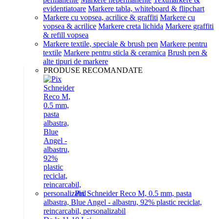
evidentiatoare
Markere tabla, whiteboard & flipchart
Markere cu vopsea, acrilice & graffiti
Markere cu
vopsea & acrilice
Markere creta lichida
Markere graffiti
& refill vopsea
Markere textile, speciale & brush pen
Markere pentru
textile
Markere pentru sticla & ceramica
Brush pen &
alte tipuri de markere
PRODUSE RECOMANDATE
Pix Schneider Reco M, 0.5 mm, pasta
albastra, Blue Angel - albastru, 92% plastic reciclat,
reincarcabil, personalizabil