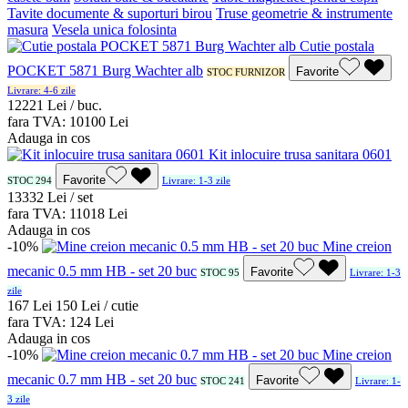
Tavite documente & suporturi birou
Truse geometrie & instrumente
masura
Vesela unica folosinta
Cutie postala
POCKET 5871 Burg Wachter alb
Favorite
STOC FURNIZOR
Livrare: 4-6 zile
122
21
Lei / buc.
fara TVA:
101
00
Lei
Adauga in cos
Kit inlocuire trusa sanitara 0601
Favorite
STOC 294
Livrare: 1-3 zile
133
32
Lei / set
fara TVA:
110
18
Lei
Adauga in cos
-10%
Mine creion
mecanic 0.5 mm HB - set 20 buc
Favorite
STOC 95
Livrare: 1-3
zile
1
67
Lei
1
50
Lei / cutie
fara TVA:
1
24
Lei
Adauga in cos
-10%
Mine creion
mecanic 0.7 mm HB - set 20 buc
Favorite
STOC 241
Livrare: 1-
3 zile