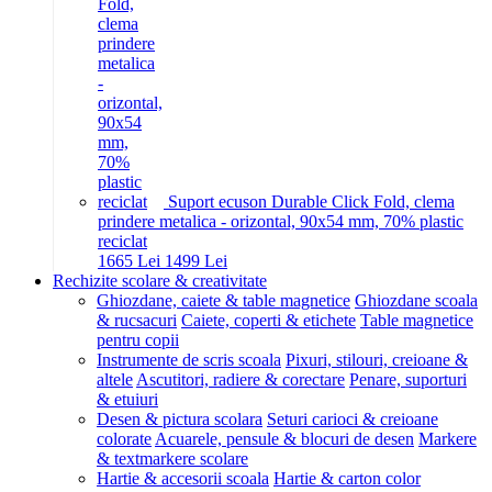
Suport ecuson Durable Click Fold, clema
prindere metalica - orizontal, 90x54 mm, 70% plastic
reciclat
16
65
Lei
14
99
Lei
Rechizite scolare & creativitate
Ghiozdane, caiete & table magnetice
Ghiozdane scoala
& rucsacuri
Caiete, coperti & etichete
Table magnetice
pentru copii
Instrumente de scris scoala
Pixuri, stilouri, creioane &
altele
Ascutitori, radiere & corectare
Penare, suporturi
& etuiuri
Desen & pictura scolara
Seturi carioci & creioane
colorate
Acuarele, pensule & blocuri de desen
Markere
& textmarkere scolare
Hartie & accesorii scoala
Hartie & carton color