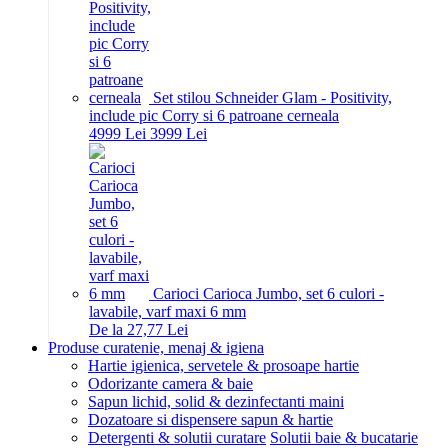
Set stilou Schneider Glam - Positivity,
include pic Corry si 6 patroane cerneala
49
99
Lei
39
99
Lei
Carioci Carioca Jumbo, set 6 culori -
lavabile, varf maxi 6 mm
De la 27,77 Lei
Produse curatenie, menaj & igiena
Hartie igienica, servetele & prosoape hartie
Odorizante camera & baie
Sapun lichid, solid & dezinfectanti maini
Dozatoare si dispensere sapun & hartie
Detergenti & solutii curatare
Solutii baie & bucatarie