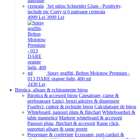
Set stilou Schneider Glam - Positivity,
include pic Corry si 6 patroane cerneala
49
99
Lei
39
99
Lei
Spray graffiti, Belton Molotow Premium -
013 DARE orange light, 400 ml
24
30
Lei
Birotica, afisare & echipamente birou
Birotica & accesorii birou
Capsatoare, capse &
perforatoare
Lipici, benzi adezive & dispensere
Foarfeci, cuttere & rechizite birou
Calculatoare de birou
Whiteboard, panouri pluta & flipchart
Whiteboarduri &
table magnetice
Markere whiteboard & accesorii
Panouri pluta, flipchart & accesorii
Rame click,
suporturi afisare & rame perete
Prezentare & conferinte
Ecusoane, port-carduri &