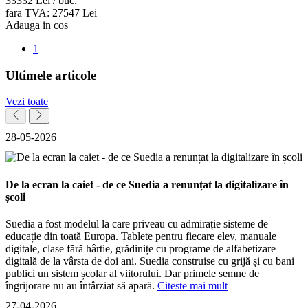
333
32
Lei / buc.
fara TVA:
275
47
Lei
Adauga in cos
1
Ultimele articole
Vezi toate
28-05-2026
De la ecran la caiet - de ce Suedia a renunțat la digitalizare în
școli
Suedia a fost modelul la care priveau cu admirație sisteme de
educație din toată Europa. Tablete pentru fiecare elev, manuale
digitale, clase fără hârtie, grădinițe cu programe de alfabetizare
digitală de la vârsta de doi ani. Suedia construise cu grijă și cu bani
publici un sistem școlar al viitorului. Dar primele semne de
îngrijorare nu au întârziat să apară.
Citeste mai mult
27-04-2026