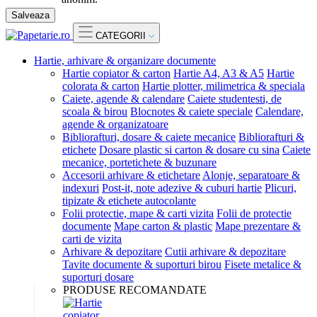
Salveaza
CATEGORII
Hartie, arhivare & organizare documente
Hartie copiator & carton
Hartie A4, A3 & A5
Hartie
colorata & carton
Hartie plotter, milimetrica & speciala
Caiete, agende & calendare
Caiete studentesti, de
scoala & birou
Blocnotes & caiete speciale
Calendare,
agende & organizatoare
Bibliorafturi, dosare & caiete mecanice
Bibliorafturi &
etichete
Dosare plastic si carton & dosare cu sina
Caiete
mecanice, portetichete & buzunare
Accesorii arhivare & etichetare
Alonje, separatoare &
indexuri
Post-it, note adezive & cuburi hartie
Plicuri,
tipizate & etichete autocolante
Folii protectie, mape & carti vizita
Folii de protectie
documente
Mape carton & plastic
Mape prezentare &
carti de vizita
Arhivare & depozitare
Cutii arhivare & depozitare
Tavite documente & suporturi birou
Fisete metalice &
suporturi dosare
PRODUSE RECOMANDATE