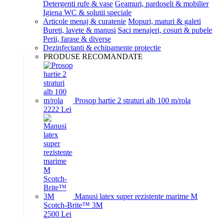
Detergenti rufe & vase
Geamuri, pardoseli & mobilier
Igiena WC & solutii speciale
Articole menaj & curatenie
Mopuri, maturi & galeti
Bureti, lavete & manusi
Saci menajeri, cosuri & pubele
Perii, farase & diverse
Dezinfectanti & echipamente protectie
PRODUSE RECOMANDATE
Prosop hartie 2 straturi alb 100 m/rola
22
22
Lei
Manusi latex super rezistente marime M
Scotch-Brite™ 3M
25
00
Lei