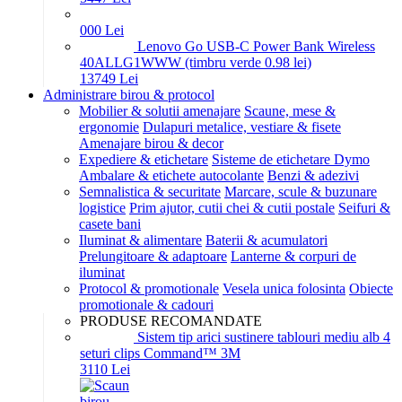
0
00
Lei
Lenovo Go USB-C Power Bank Wireless
40ALLG1WWW (timbru verde 0.98 lei)
137
49
Lei
Administrare birou & protocol
Mobilier & solutii amenajare
Scaune, mese &
ergonomie
Dulapuri metalice, vestiare & fisete
Amenajare birou & decor
Expediere & etichetare
Sisteme de etichetare Dymo
Ambalare & etichete autocolante
Benzi & adezivi
Semnalistica & securitate
Marcare, scule & buzunare
logistice
Prim ajutor, cutii chei & cutii postale
Seifuri &
casete bani
Iluminat & alimentare
Baterii & acumulatori
Prelungitoare & adaptoare
Lanterne & corpuri de
iluminat
Protocol & promotionale
Vesela unica folosinta
Obiecte
promotionale & cadouri
PRODUSE RECOMANDATE
Sistem tip arici sustinere tablouri mediu alb 4
seturi clips Command™ 3M
31
10
Lei