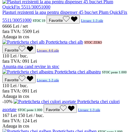
Plasturi rezistenti la apa pentru dispenser 45 buc/set Plum QuickFix
5511/30051000
Favorite
STOC 19
Livrare: 1-3 zile
66
66
Lei / set
fara TVA:
55
09
Lei
Adauga in cos
Porteticheta chei alb
STOC ZERO
Favorite
Livrare: 4-6 zile
1
10
Lei / buc.
fara TVA:
0
91
Lei
Anunta-ma cand revine in stoc
Porteticheta chei albastru
STOC peste 1.000
Favorite
Livrare: 1-3 zile
1
10
Lei / buc.
fara TVA:
0
91
Lei
Adauga in cos
-10%
Porteticheta chei culori
asortate
Favorite
STOC peste 1.000
Livrare: 1-3 zile
1
67
Lei
1
50
Lei / buc.
fara TVA:
1
24
Lei
Adauga in cos
Porteticheta chei galben
STOC peste 1.000