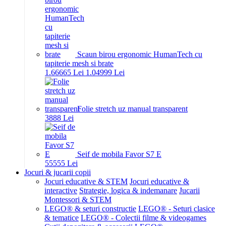
Scaun birou ergonomic HumanTech cu
tapiterie mesh si brate
1.666
65
Lei
1.049
99
Lei
Folie stretch uz manual transparent
38
88
Lei
Seif de mobila Favor S7 E
555
55
Lei
Jocuri & jucarii copii
Jocuri educative & STEM
Jocuri educative &
interactive
Strategie, logica & indemanare
Jucarii
Montessori & STEM
LEGO® & seturi constructie
LEGO® - Seturi clasice
& tematice
LEGO® - Colectii filme & videogames