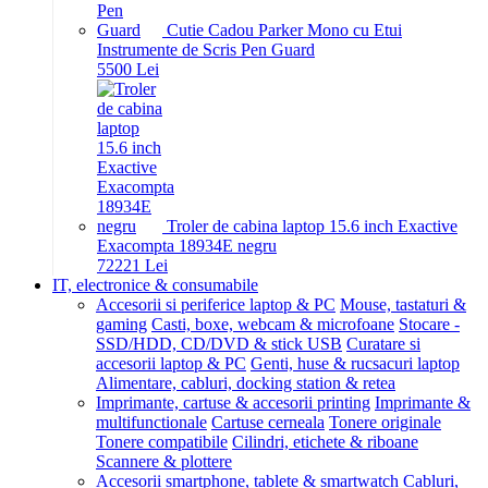
Cutie Cadou Parker Mono cu Etui
Instrumente de Scris Pen Guard
55
00
Lei
Troler de cabina laptop 15.6 inch Exactive
Exacompta 18934E negru
722
21
Lei
IT, electronice & consumabile
Accesorii si periferice laptop & PC
Mouse, tastaturi &
gaming
Casti, boxe, webcam & microfoane
Stocare -
SSD/HDD, CD/DVD & stick USB
Curatare si
accesorii laptop & PC
Genti, huse & rucsacuri laptop
Alimentare, cabluri, docking station & retea
Imprimante, cartuse & accesorii printing
Imprimante &
multifunctionale
Cartuse cerneala
Tonere originale
Tonere compatibile
Cilindri, etichete & riboane
Scannere & plottere
Accesorii smartphone, tablete & smartwatch
Cabluri,