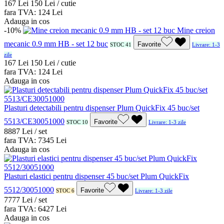
1
67
Lei
1
50
Lei / cutie
fara TVA:
1
24
Lei
Adauga in cos
-10%
Mine creion
mecanic 0.9 mm HB - set 12 buc
Favorite
STOC 41
Livrare: 1-3
zile
1
67
Lei
1
50
Lei / cutie
fara TVA:
1
24
Lei
Adauga in cos
Plasturi detectabili pentru dispenser Plum QuickFix 45 buc/set
5513/CE30051000
Favorite
STOC 10
Livrare: 1-3 zile
88
87
Lei / set
fara TVA:
73
45
Lei
Adauga in cos
Plasturi elastici pentru dispenser 45 buc/set Plum QuickFix
5512/30051000
Favorite
STOC 6
Livrare: 1-3 zile
77
77
Lei / set
fara TVA:
64
27
Lei
Adauga in cos