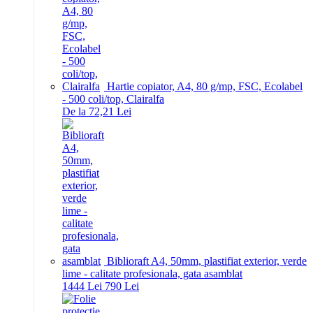
Hartie copiator, A4, 80 g/mp, FSC, Ecolabel
- 500 coli/top, Clairalfa
De la 72,21 Lei
Biblioraft A4, 50mm, plastifiat exterior, verde
lime - calitate profesionala, gata asamblat
14
44
Lei
7
90
Lei