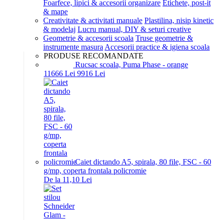
Foarfece, lipici & accesorii organizare
Etichete, post-it
& mape
Creativitate & activitati manuale
Plastilina, nisip kinetic
& modelaj
Lucru manual, DIY & seturi creative
Geometrie & accesorii scoala
Truse geometrie &
instrumente masura
Accesorii practice & igiena scoala
PRODUSE RECOMANDATE
Rucsac scoala, Puma Phase - orange
116
66
Lei
99
16
Lei
Caiet dictando A5, spirala, 80 file, FSC - 60
g/mp, coperta frontala policromie
De la 11,10 Lei