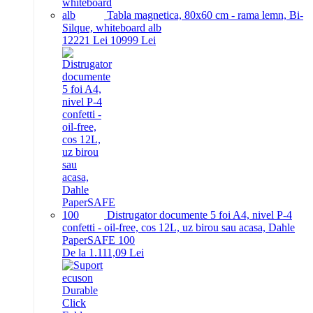
Tabla magnetica, 80x60 cm - rama lemn, Bi-
Silque, whiteboard alb
122
21
Lei
109
99
Lei
Distrugator documente 5 foi A4, nivel P-4
confetti - oil-free, cos 12L, uz birou sau acasa, Dahle
PaperSAFE 100
De la 1.111,09 Lei