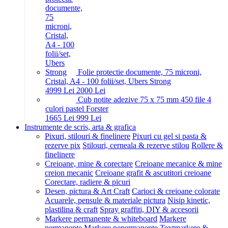
Folie protectie documente, 75 microni,
Cristal, A4 - 100 folii/set, Ubers Strong
49
99
Lei
20
00
Lei
Cub notite adezive 75 x 75 mm 450 file 4
culori pastel Forster
16
65
Lei
9
99
Lei
Instrumente de scris, arta & grafica
Pixuri, stilouri & finelinere
Pixuri cu gel si pasta &
rezerve pix
Stilouri, cerneala & rezerve stilou
Rollere &
finelinere
Creioane, mine & corectare
Creioane mecanice & mine
creion mecanic
Creioane grafit & ascutitori creioane
Corectare, radiere & picuri
Desen, pictura & Art Craft
Carioci & creioane colorate
Acuarele, pensule & materiale pictura
Nisip kinetic,
plastilina & craft
Spray graffiti, DIY & accesorii
Markere permanente & whiteboard
Markere
permanente
Markere nepermanente
Textmarkere &