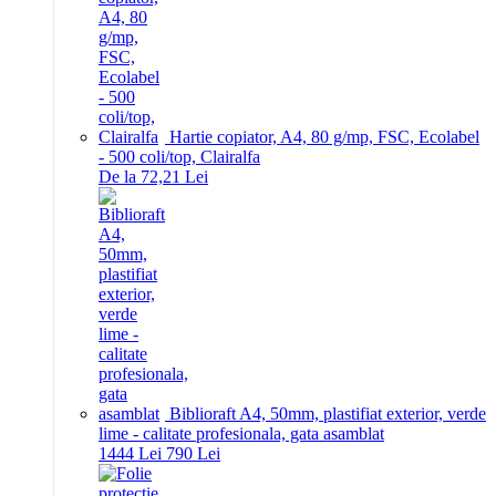
Hartie copiator, A4, 80 g/mp, FSC, Ecolabel
- 500 coli/top, Clairalfa
De la 72,21 Lei
Biblioraft A4, 50mm, plastifiat exterior, verde
lime - calitate profesionala, gata asamblat
14
44
Lei
7
90
Lei