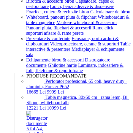
Birotica & accesorii birou
Capsatoare, capse &
perforatoare
Lipici, benzi adezive & dispensere
Foarfeci, cuttere & rechizite birou
Calculatoare de birou
Whiteboard, panouri pluta & flipchart
Whiteboarduri &
table magnetice
Markere whiteboard & accesorii
Panouri pluta, flipchart & accesorii
Rame click,
suporturi afisare & rame perete
Prezentare & conferinte
Ecusoane, port-carduri &
clipboarduri
Videoproiectoare, ecrane & suporturi
Table
interactive & presentere
Mediaplayer & echipamente
sala
Echipamente birou & accesorii
Distrugatoare
documente
Ghilotine hartie
Laminare, indosariere &
folii
Telefoane & reportofoane
PRODUSE RECOMANDATE
Perforator profesional, 65 coli, heavy duty -
aluminiu, Forster P652
166
65
Lei
99
99
Lei
Tabla magnetica, 80x60 cm - rama lemn, Bi-
Silque, whiteboard alb
122
21
Lei
109
99
Lei