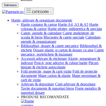
Salveaza
CATEGORII
Hartie, arhivare & organizare documente
Hartie copiator & carton
Hartie A4, A3 & A5
Hartie
colorata & carton
Hartie plotter, milimetrica & speciala
Caiete, agende & calendare
Caiete studentesti, de
scoala & birou
Blocnotes & caiete speciale
Calendare,
agende & organizatoare
Bibliorafturi, dosare & caiete mecanice
Bibliorafturi &
etichete
Dosare plastic si carton & dosare cu sina
Caiete
mecanice, portetichete & buzunare
Accesorii arhivare & etichetare
Alonje, separatoare &
indexuri
Post-it, note adezive & cuburi hartie
Plicuri,
tipizate & etichete autocolante
Folii protectie, mape & carti vizita
Folii de protectie
documente
Mape carton & plastic
Mape prezentare &
carti de vizita
Arhivare & depozitare
Cutii arhivare & depozitare
Tavite documente & suporturi birou
Fisete metalice &
suporturi dosare
PRODUSE RECOMANDATE