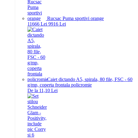
Rucsac Puma sportivi orange
116
66
Lei
99
16
Lei
Caiet dictando A5, spirala, 80 file, FSC - 60
g/mp, coperta frontala policromie
De la 11,10 Lei