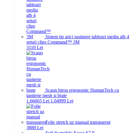
Sistem tip arici sustinere tablouri mediu alb 4
seturi clips Command™ 3M
31
10
Lei
Scaun birou ergonomic HumanTech cu
tapiterie mesh si brate
1.666
65
Lei
1.049
99
Lei
Folie stretch uz manual transparent
38
88
Lei
Seif de mobila Favor S7 E