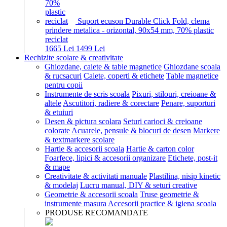
Suport ecuson Durable Click Fold, clema
prindere metalica - orizontal, 90x54 mm, 70% plastic
reciclat
16
65
Lei
14
99
Lei
Rechizite scolare & creativitate
Ghiozdane, caiete & table magnetice
Ghiozdane scoala
& rucsacuri
Caiete, coperti & etichete
Table magnetice
pentru copii
Instrumente de scris scoala
Pixuri, stilouri, creioane &
altele
Ascutitori, radiere & corectare
Penare, suporturi
& etuiuri
Desen & pictura scolara
Seturi carioci & creioane
colorate
Acuarele, pensule & blocuri de desen
Markere
& textmarkere scolare
Hartie & accesorii scoala
Hartie & carton color
Foarfece, lipici & accesorii organizare
Etichete, post-it
& mape
Creativitate & activitati manuale
Plastilina, nisip kinetic
& modelaj
Lucru manual, DIY & seturi creative
Geometrie & accesorii scoala
Truse geometrie &
instrumente masura
Accesorii practice & igiena scoala
PRODUSE RECOMANDATE