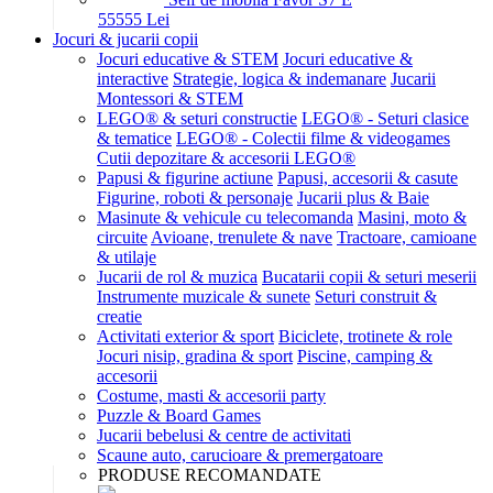
555
55
Lei
Jocuri & jucarii copii
Jocuri educative & STEM
Jocuri educative &
interactive
Strategie, logica & indemanare
Jucarii
Montessori & STEM
LEGO® & seturi constructie
LEGO® - Seturi clasice
& tematice
LEGO® - Colectii filme & videogames
Cutii depozitare & accesorii LEGO®
Papusi & figurine actiune
Papusi, accesorii & casute
Figurine, roboti & personaje
Jucarii plus & Baie
Masinute & vehicule cu telecomanda
Masini, moto &
circuite
Avioane, trenulete & nave
Tractoare, camioane
& utilaje
Jucarii de rol & muzica
Bucatarii copii & seturi meserii
Instrumente muzicale & sunete
Seturi construit &
creatie
Activitati exterior & sport
Biciclete, trotinete & role
Jocuri nisip, gradina & sport
Piscine, camping &
accesorii
Costume, masti & accesorii party
Puzzle & Board Games
Jucarii bebelusi & centre de activitati
Scaune auto, carucioare & premergatoare
PRODUSE RECOMANDATE