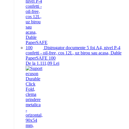
Distrugator documente 5 foi A4, nivel P-4
confetti - oil-free, cos 12L, uz birou sau acasa, Dahle
PaperSAFE 100
De la 1.111,09 Lei