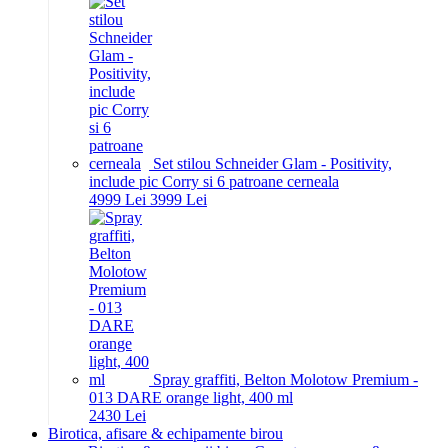
Set stilou Schneider Glam - Positivity,
include pic Corry si 6 patroane cerneala
49
99
Lei
39
99
Lei
Spray graffiti, Belton Molotow Premium -
013 DARE orange light, 400 ml
24
30
Lei
Birotica, afisare & echipamente birou