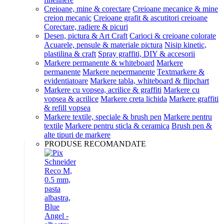
Creioane, mine & corectare
Creioane mecanice & mine
creion mecanic
Creioane grafit & ascutitori creioane
Corectare, radiere & picuri
Desen, pictura & Art Craft
Carioci & creioane colorate
Acuarele, pensule & materiale pictura
Nisip kinetic,
plastilina & craft
Spray graffiti, DIY & accesorii
Markere permanente & whiteboard
Markere
permanente
Markere nepermanente
Textmarkere &
evidentiatoare
Markere tabla, whiteboard & flipchart
Markere cu vopsea, acrilice & graffiti
Markere cu
vopsea & acrilice
Markere creta lichida
Markere graffiti
& refill vopsea
Markere textile, speciale & brush pen
Markere pentru
textile
Markere pentru sticla & ceramica
Brush pen &
alte tipuri de markere
PRODUSE RECOMANDATE