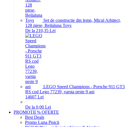
Set de constructie din lemn, Micul Arhitect,
128 piese, Beilaluna Toys
De la 210,35 Lei
LEGO Speed Champions - Porsche 911 GT3
RS cod Lego 77239, varsta peste 9 ani
146
07
Lei
De la 0,00 Lei
PROMOTII % OFERTE
Best Deals
Promo Luna Pisicii