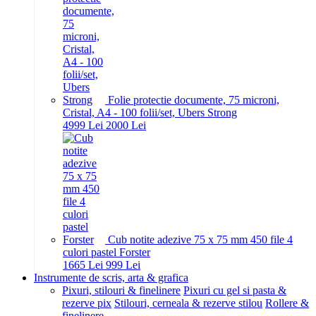
Folie protectie documente, 75 microni,
Cristal, A4 - 100 folii/set, Ubers Strong
49
99
Lei
20
00
Lei
Cub notite adezive 75 x 75 mm 450 file 4
culori pastel Forster
16
65
Lei
9
99
Lei
Instrumente de scris, arta & grafica
Pixuri, stilouri & finelinere
Pixuri cu gel si pasta &
rezerve pix
Stilouri, cerneala & rezerve stilou
Rollere &
finelinere