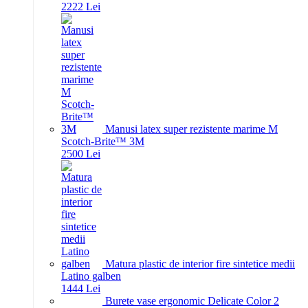
22
22
Lei
Manusi latex super rezistente marime M
Scotch-Brite™ 3M
25
00
Lei
Matura plastic de interior fire sintetice medii
Latino galben
14
44
Lei
Burete vase ergonomic Delicate Color 2