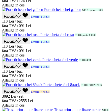
fara TVA:
1
24
Lei
Adauga in cos
Porteticheta chei galben
STOC peste 1.000
Favorite
Livrare: 1-3 zile
1
10
Lei / buc.
fara TVA:
0
91
Lei
Adauga in cos
Porteticheta chei rosu
STOC peste 1.000
Favorite
Livrare: 1-3 zile
1
10
Lei / buc.
fara TVA:
0
91
Lei
Adauga in cos
Porteticheta chei verde
STOC 350
Favorite
Livrare: 1-3 zile
1
10
Lei / buc.
fara TVA:
0
91
Lei
Adauga in cos
Portetichete chei 8/rack
STOC FURNIZOR
Favorite
Livrare: 4-6 zile
30
92
Lei / set
fara TVA:
25
55
Lei
Adauga in cos
Trusa prim ajutor fixare perete
STOC