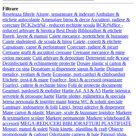
Filtrare
Reseteaza filtrele
Alonje, separatoare & indexuri
Ambalare &
etichete autocolante
Amenajare birou & decor
Ascutitori, radiere &
corectare
BCK2sch%l - reduceri rechizite scoala
BCKt%ffice -
reduceri arhivare & birotica
Best Deals
Bibliorafturi & etichete
Bureti, lavete & manusi
Caiete mecanice, portetichete & buzunare
Caiete studentesti, de scoala & birou
Caiete, coperti & etichete
Capsatoare, capse & perforatoare
Corectare, radiere & picuri
Creioane grafit & ascutitori creioane
Creioane mecanice & mine
creion mecanic
Cutii arhivare & depozitare
Detergenti rufe & vase
Dezinfectanti & echipamente protectie
Dosare plastic si carton &
dosare cu sina
Dozatoare si dispensere sapun & hartie
Dulapuri
metalice, vestiare & fisete
Ecusoane, port-carduri & clipboarduri
Etichete, post-it & mape
Foarfece, lipici & accesorii organizare
Foarfeci, cuttere & rechizite birou
Folii de protectie documente
Geamuri, pardoseli & mobilier
Hartie A4, A3 & A5
Hartie igienica,
servetele & prosoape hartie
Hartie plotter, milimetrica & speciala
Igiena personala & ingrijire maini
Igiena WC & solutii speciale
Laminare, indosariere & folii
Lipici, benzi adezive & dispensere
Mape carton & plastic
Marcare, scule & buzunare logistice
Markere
& textmarkere scolare
Markere permanente
Markere whiteboard &
accesorii
MEGA-REDUCERI BIBLIORAFTURI PLASTIFIATE
Mopuri, maturi & galeti
Nisip kinetic, plastilina & craft
Obiecte
promotionale & cadouri
Odorizante camera & baie
Panouri pluta,