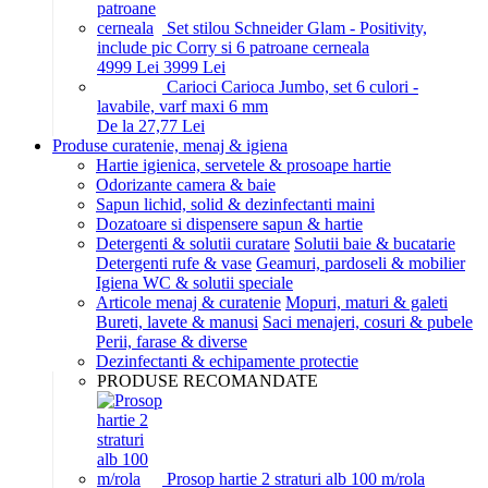
Set stilou Schneider Glam - Positivity,
include pic Corry si 6 patroane cerneala
49
99
Lei
39
99
Lei
Carioci Carioca Jumbo, set 6 culori -
lavabile, varf maxi 6 mm
De la 27,77 Lei
Produse curatenie, menaj & igiena
Hartie igienica, servetele & prosoape hartie
Odorizante camera & baie
Sapun lichid, solid & dezinfectanti maini
Dozatoare si dispensere sapun & hartie
Detergenti & solutii curatare
Solutii baie & bucatarie
Detergenti rufe & vase
Geamuri, pardoseli & mobilier
Igiena WC & solutii speciale
Articole menaj & curatenie
Mopuri, maturi & galeti
Bureti, lavete & manusi
Saci menajeri, cosuri & pubele
Perii, farase & diverse
Dezinfectanti & echipamente protectie
PRODUSE RECOMANDATE
Prosop hartie 2 straturi alb 100 m/rola