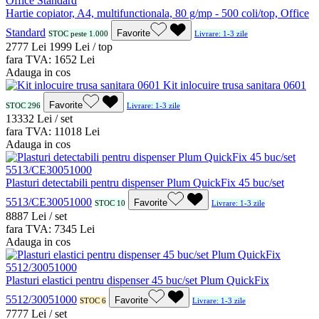
Hartie copiator, A4, multifunctionala, 80 g/mp - 500 coli/top, Office
Standard
Favorite
STOC peste 1.000
Livrare: 1-3 zile
27
77
Lei
19
99
Lei / top
fara TVA:
16
52
Lei
Adauga in cos
Kit inlocuire trusa sanitara 0601
Favorite
STOC 296
Livrare: 1-3 zile
133
32
Lei / set
fara TVA:
110
18
Lei
Adauga in cos
Plasturi detectabili pentru dispenser Plum QuickFix 45 buc/set
5513/CE30051000
Favorite
STOC 10
Livrare: 1-3 zile
88
87
Lei / set
fara TVA:
73
45
Lei
Adauga in cos
Plasturi elastici pentru dispenser 45 buc/set Plum QuickFix
5512/30051000
Favorite
STOC 6
Livrare: 1-3 zile
77
77
Lei / set