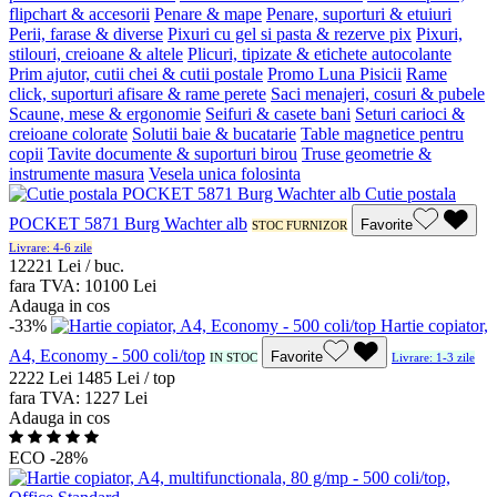
flipchart & accesorii
Penare & mape
Penare, suporturi & etuiuri
Perii, farase & diverse
Pixuri cu gel si pasta & rezerve pix
Pixuri,
stilouri, creioane & altele
Plicuri, tipizate & etichete autocolante
Prim ajutor, cutii chei & cutii postale
Promo Luna Pisicii
Rame
click, suporturi afisare & rame perete
Saci menajeri, cosuri & pubele
Scaune, mese & ergonomie
Seifuri & casete bani
Seturi carioci &
creioane colorate
Solutii baie & bucatarie
Table magnetice pentru
copii
Tavite documente & suporturi birou
Truse geometrie &
instrumente masura
Vesela unica folosinta
Cutie postala
POCKET 5871 Burg Wachter alb
Favorite
STOC FURNIZOR
Livrare: 4-6 zile
122
21
Lei / buc.
fara TVA:
101
00
Lei
Adauga in cos
-33%
Hartie copiator,
A4, Economy - 500 coli/top
Favorite
IN STOC
Livrare: 1-3 zile
22
22
Lei
14
85
Lei / top
fara TVA:
12
27
Lei
Adauga in cos
ECO
-28%