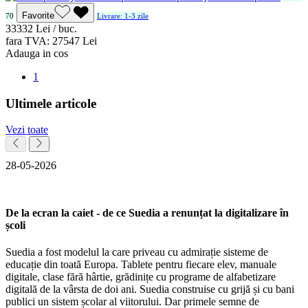
Favorite
70
Livrare: 1-3 zile
333
32
Lei / buc.
fara TVA:
275
47
Lei
Adauga in cos
1
Ultimele articole
Vezi toate
28-05-2026
De la ecran la caiet - de ce Suedia a renunțat la digitalizare în
școli
Suedia a fost modelul la care priveau cu admirație sisteme de
educație din toată Europa. Tablete pentru fiecare elev, manuale
digitale, clase fără hârtie, grădinițe cu programe de alfabetizare
digitală de la vârsta de doi ani. Suedia construise cu grijă și cu bani
publici un sistem școlar al viitorului. Dar primele semne de