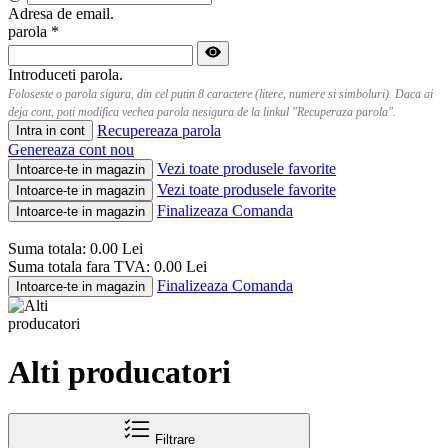
Adresa de email.
parola
*
Introduceti parola.
Foloseste o parola sigura, din cel putin 8 caractere (litere, numere si simboluri). Daca ai
deja cont, poti modifica vechea parola nesigura de la linkul "Recuperaza parola".
Recupereaza parola
Intra in cont
Genereaza cont nou
Vezi toate produsele favorite
Intoarce-te in magazin
Vezi toate produsele favorite
Intoarce-te in magazin
Finalizeaza Comanda
Intoarce-te in magazin
Suma totala:
0.00
Lei
Suma totala fara TVA:
0.00
Lei
Finalizeaza Comanda
Intoarce-te in magazin
Alti producatori
Filtrare