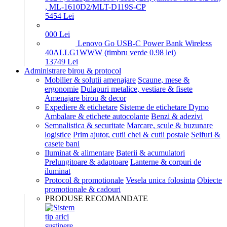
, ML-1610D2/MLT-D119S-CP
54
54
Lei
0
00
Lei
Lenovo Go USB-C Power Bank Wireless
40ALLG1WWW (timbru verde 0.98 lei)
137
49
Lei
Administrare birou & protocol
Mobilier & solutii amenajare
Scaune, mese &
ergonomie
Dulapuri metalice, vestiare & fisete
Amenajare birou & decor
Expediere & etichetare
Sisteme de etichetare Dymo
Ambalare & etichete autocolante
Benzi & adezivi
Semnalistica & securitate
Marcare, scule & buzunare
logistice
Prim ajutor, cutii chei & cutii postale
Seifuri &
casete bani
Iluminat & alimentare
Baterii & acumulatori
Prelungitoare & adaptoare
Lanterne & corpuri de
iluminat
Protocol & promotionale
Vesela unica folosinta
Obiecte
promotionale & cadouri
PRODUSE RECOMANDATE