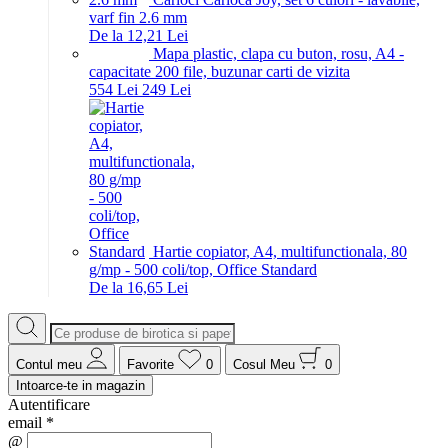
varf fin 2.6 mm
De la 12,21 Lei
Mapa plastic, clapa cu buton, rosu, A4 -
capacitate 200 file, buzunar carti de vizita
5
54
Lei
2
49
Lei
Hartie copiator, A4, multifunctionala, 80
g/mp - 500 coli/top, Office Standard
De la 16,65 Lei
Contul meu
Favorite
0
Cosul Meu
0
Intoarce-te in magazin
Autentificare
email
*
@