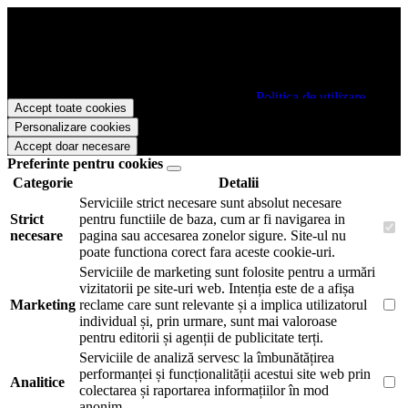
Papetarie.ro foloseste cookies pentru a tine minte faptul ca v-ati logat
pe site si pentru a va putea stoca produsele in cosul de cumparaturi.
De asemenea acestea vor colecta statistici anonime, pentru a va oferi
si livra functii avansate si continut personalizat de marketing.
Pentru a va putea bucura de intreaga experienta ca vizitator
Papetarie.ro este necesar sa fiti de acord cu
Politica de utilizare
Accept toate cookies
cookie-uri
.
Personalizare cookies
Accept doar necesare
Preferinte pentru cookies
Categorie
Detalii
Serviciile strict necesare sunt absolut necesare
Strict
pentru functiile de baza, cum ar fi navigarea in
necesare
pagina sau accesarea zonelor sigure. Site-ul nu
poate functiona corect fara aceste cookie-uri.
Serviciile de marketing sunt folosite pentru a urmări
vizitatorii pe site-uri web. Intenția este de a afișa
Marketing
reclame care sunt relevante și a implica utilizatorul
individual și, prin urmare, sunt mai valoroase
pentru editorii și agenții de publicitate terți.
Serviciile de analiză servesc la îmbunătățirea
performanței și funcționalității acestui site web prin
Analitice
colectarea și raportarea informațiilor în mod
anonim.