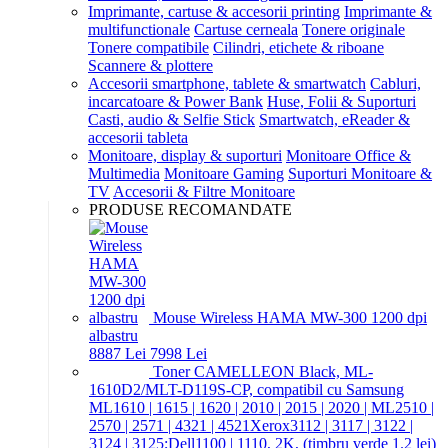
Imprimante, cartuse & accesorii printing
Imprimante &
multifunctionale
Cartuse cerneala
Tonere originale
Tonere compatibile
Cilindri, etichete & riboane
Scannere & plottere
Accesorii smartphone, tablete & smartwatch
Cabluri,
incarcatoare & Power Bank
Huse, Folii & Suporturi
Casti, audio & Selfie Stick
Smartwatch, eReader &
accesorii tableta
Monitoare, display & suporturi
Monitoare Office &
Multimedia
Monitoare Gaming
Suporturi Monitoare &
TV
Accesorii & Filtre Monitoare
PRODUSE RECOMANDATE
Mouse Wireless HAMA MW-300 1200 dpi
albastru
88
87
Lei
79
98
Lei
Toner CAMELLEON Black, ML-
1610D2/MLT-D119S-CP, compatibil cu Samsung
ML1610 | 1615 | 1620 | 2010 | 2015 | 2020 | ML2510 |
2570 | 2571 | 4321 | 4521Xerox3112 | 3117 | 3122 |
3124 | 3125;Dell1100 | 1110, 2K, (timbru verde 1.2 lei)