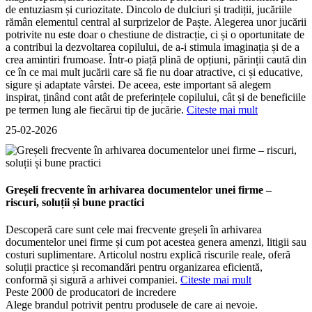
de entuziasm și curiozitate. Dincolo de dulciuri și tradiții, jucăriile
rămân elementul central al surprizelor de Paște. Alegerea unor jucării
potrivite nu este doar o chestiune de distracție, ci și o oportunitate de
a contribui la dezvoltarea copilului, de a-i stimula imaginația și de a
crea amintiri frumoase. Într-o piață plină de opțiuni, părinții caută din
ce în ce mai mult jucării care să fie nu doar atractive, ci și educative,
sigure și adaptate vârstei. De aceea, este important să alegem
inspirat, ținând cont atât de preferințele copilului, cât și de beneficiile
pe termen lung ale fiecărui tip de jucărie.
Citeste mai mult
25-02-2026
Greșeli frecvente în arhivarea documentelor unei firme –
riscuri, soluții și bune practici
Descoperă care sunt cele mai frecvente greșeli în arhivarea
documentelor unei firme și cum pot acestea genera amenzi, litigii sau
costuri suplimentare. Articolul nostru explică riscurile reale, oferă
soluții practice și recomandări pentru organizarea eficientă,
conformă și sigură a arhivei companiei.
Citeste mai mult
Peste 2000 de producatori de incredere
Alege brandul potrivit pentru produsele de care ai nevoie.