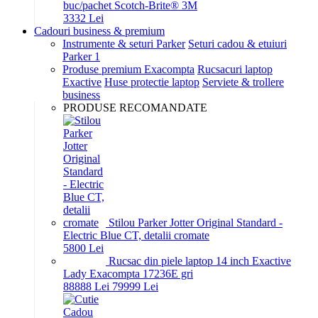
buc/pachet Scotch-Brite® 3M
33
32
Lei
Cadouri business & premium
Instrumente & seturi Parker
Seturi cadou & etuiuri
Parker 1
Produse premium Exacompta
Rucsacuri laptop
Exactive
Huse protectie laptop
Serviete & trollere
business
PRODUSE RECOMANDATE
Stilou Parker Jotter Original Standard -
Electric Blue CT, detalii cromate
58
00
Lei
Rucsac din piele laptop 14 inch Exactive
Lady Exacompta 17236E gri
888
88
Lei
799
99
Lei