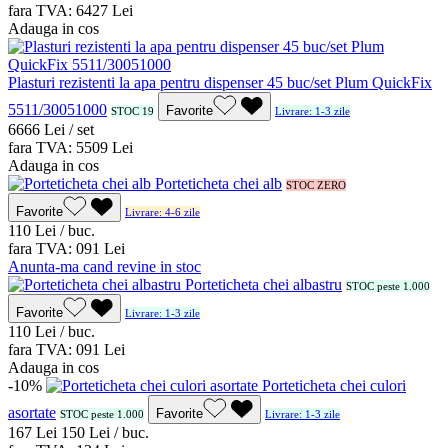
fara TVA:
64
27
Lei
Adauga in cos
Plasturi rezistenti la apa pentru dispenser 45 buc/set Plum QuickFix
5511/30051000
Favorite
STOC 19
Livrare: 1-3 zile
66
66
Lei / set
fara TVA:
55
09
Lei
Adauga in cos
Porteticheta chei alb
STOC ZERO
Favorite
Livrare: 4-6 zile
1
10
Lei / buc.
fara TVA:
0
91
Lei
Anunta-ma cand revine in stoc
Porteticheta chei albastru
STOC peste 1.000
Favorite
Livrare: 1-3 zile
1
10
Lei / buc.
fara TVA:
0
91
Lei
Adauga in cos
-10%
Porteticheta chei culori
asortate
Favorite
STOC peste 1.000
Livrare: 1-3 zile
1
67
Lei
1
50
Lei / buc.