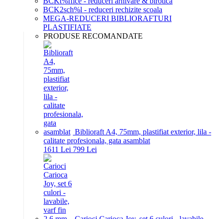
BCKt%ffice - reduceri arhivare & birotica
BCK2sch%l - reduceri rechizite scoala
MEGA-REDUCERI BIBLIORAFTURI
PLASTIFIATE
PRODUSE RECOMANDATE
Biblioraft A4, 75mm, plastifiat exterior, lila -
calitate profesionala, gata asamblat
16
11
Lei
7
99
Lei
Carioci Carioca Joy, set 6 culori - lavabile,