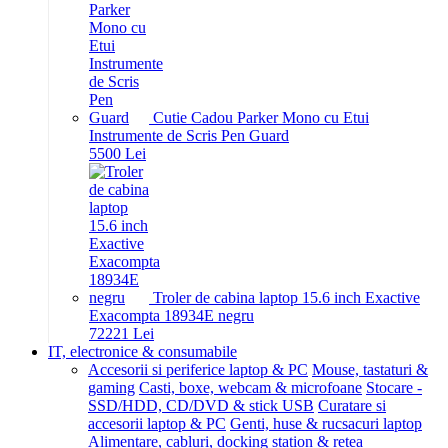
Cutie Cadou Parker Mono cu Etui
Instrumente de Scris Pen Guard
55
00
Lei
Troler de cabina laptop 15.6 inch Exactive
Exacompta 18934E negru
722
21
Lei
IT, electronice & consumabile
Accesorii si periferice laptop & PC
Mouse, tastaturi &
gaming
Casti, boxe, webcam & microfoane
Stocare -
SSD/HDD, CD/DVD & stick USB
Curatare si
accesorii laptop & PC
Genti, huse & rucsacuri laptop
Alimentare, cabluri, docking station & retea