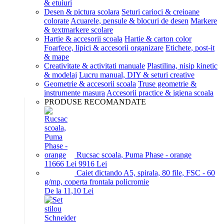
& etuiuri
Desen & pictura scolara
Seturi carioci & creioane
colorate
Acuarele, pensule & blocuri de desen
Markere
& textmarkere scolare
Hartie & accesorii scoala
Hartie & carton color
Foarfece, lipici & accesorii organizare
Etichete, post-it
& mape
Creativitate & activitati manuale
Plastilina, nisip kinetic
& modelaj
Lucru manual, DIY & seturi creative
Geometrie & accesorii scoala
Truse geometrie &
instrumente masura
Accesorii practice & igiena scoala
PRODUSE RECOMANDATE
Rucsac scoala, Puma Phase - orange
116
66
Lei
99
16
Lei
Caiet dictando A5, spirala, 80 file, FSC - 60
g/mp, coperta frontala policromie
De la 11,10 Lei