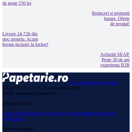
de peste 150 lei
Reduceri si promotii
lunare. Oferte
de neratat!
Livrare 24-72h din
stoc propriu. Acum
livram inclusiv la locker!
Achizitii SEAP.
Peste 30 de ani
experienta B2B
Cine suntem
Blog
Contact
Tel: 0751 555 333 (L-V, orele 8:00-16:30)
Email: comenzi@papetarie.ro
Informatii Utile
Contact
Cum platesc
Cum livram
Sitemap
Intrebari frecvente
Producatori
Firme si Institutii