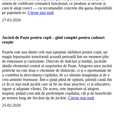
sistem de codificare cromatică funcțional, ce produse ai nevoie și
cum le alegi corect — cu recomandări concrete din gama disponibilă
pe papetarie.ro.
Citeste mai mult
27-03-2026
Jucării de Paște pentru copii – ghid complet pentru cadouri
reușite
Paștele este una dintre cele mai așteptate sărbători pentru copii, iar
magia Iepurașului transformă această perioadă într-un moment plin
de entuziasm și curiozitate. Dincolo de dulciuri și tradiții, jucăriile
rămân elementul central al surprizelor de Paște. Alegerea unor jucării
potrivite nu este doar o chestiune de distracție, ci și o oportunitate de
a contribui la dezvoltarea copilului, de a-i stimula imaginația și de a
crea amintiri frumoase. Într-o piață plină de opțiuni, părinții caută din
ce în ce mai mult jucării care să fie nu doar atractive, ci și educative,
sigure și adaptate vârstei. De aceea, este important să alegem
inspirat, ținând cont atât de preferințele copilului, cât și de beneficiile
pe termen lung ale fiecărui tip de jucărie.
Citeste mai mult
25-02-2026