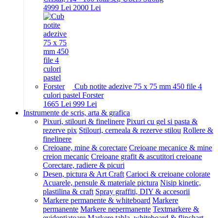
49
99
Lei
20
00
Lei
Cub notite adezive 75 x 75 mm 450 file 4
culori pastel Forster
16
65
Lei
9
99
Lei
Instrumente de scris, arta & grafica
Pixuri, stilouri & finelinere
Pixuri cu gel si pasta &
rezerve pix
Stilouri, cerneala & rezerve stilou
Rollere &
finelinere
Creioane, mine & corectare
Creioane mecanice & mine
creion mecanic
Creioane grafit & ascutitori creioane
Corectare, radiere & picuri
Desen, pictura & Art Craft
Carioci & creioane colorate
Acuarele, pensule & materiale pictura
Nisip kinetic,
plastilina & craft
Spray graffiti, DIY & accesorii
Markere permanente & whiteboard
Markere
permanente
Markere nepermanente
Textmarkere &
evidentiatoare
Markere tabla, whiteboard & flipchart