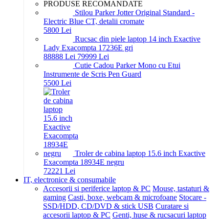
PRODUSE RECOMANDATE
Stilou Parker Jotter Original Standard -
Electric Blue CT, detalii cromate
58
00
Lei
Rucsac din piele laptop 14 inch Exactive
Lady Exacompta 17236E gri
888
88
Lei
799
99
Lei
Cutie Cadou Parker Mono cu Etui
Instrumente de Scris Pen Guard
55
00
Lei
Troler de cabina laptop 15.6 inch Exactive
Exacompta 18934E negru
722
21
Lei
IT, electronice & consumabile
Accesorii si periferice laptop & PC
Mouse, tastaturi &
gaming
Casti, boxe, webcam & microfoane
Stocare -
SSD/HDD, CD/DVD & stick USB
Curatare si
accesorii laptop & PC
Genti, huse & rucsacuri laptop