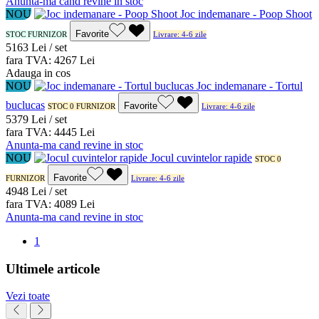
Anunta-ma cand revine in stoc
NOU
Joc indemanare - Poop Shoot
Favorite
STOC FURNIZOR
Livrare: 4-6 zile
51
63
Lei / set
fara TVA:
42
67
Lei
Adauga in cos
NOU
Joc indemanare - Tortul
buclucas
Favorite
STOC 0 FURNIZOR
Livrare: 4-6 zile
53
79
Lei / set
fara TVA:
44
45
Lei
Anunta-ma cand revine in stoc
NOU
Jocul cuvintelor rapide
STOC 0
Favorite
FURNIZOR
Livrare: 4-6 zile
49
48
Lei / set
fara TVA:
40
89
Lei
Anunta-ma cand revine in stoc
1
Ultimele articole
Vezi toate