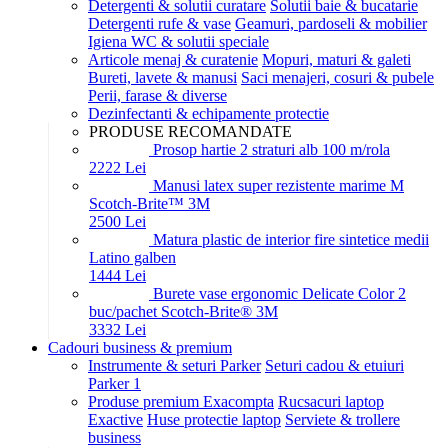
Detergenti & solutii curatare
Solutii baie & bucatarie
Detergenti rufe & vase
Geamuri, pardoseli & mobilier
Igiena WC & solutii speciale
Articole menaj & curatenie
Mopuri, maturi & galeti
Bureti, lavete & manusi
Saci menajeri, cosuri & pubele
Perii, farase & diverse
Dezinfectanti & echipamente protectie
PRODUSE RECOMANDATE
Prosop hartie 2 straturi alb 100 m/rola
22
22
Lei
Manusi latex super rezistente marime M
Scotch-Brite™ 3M
25
00
Lei
Matura plastic de interior fire sintetice medii
Latino galben
14
44
Lei
Burete vase ergonomic Delicate Color 2
buc/pachet Scotch-Brite® 3M
33
32
Lei
Cadouri business & premium
Instrumente & seturi Parker
Seturi cadou & etuiuri
Parker 1
Produse premium Exacompta
Rucsacuri laptop
Exactive
Huse protectie laptop
Serviete & trollere
business