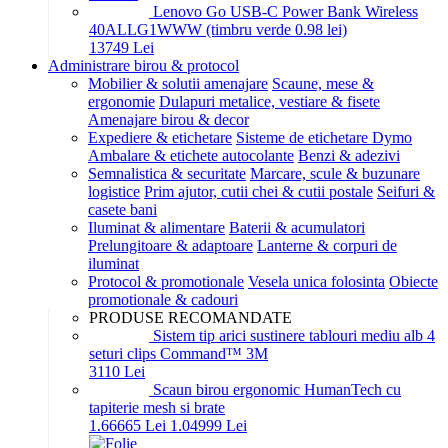
Lenovo Go USB-C Power Bank Wireless
40ALLG1WWW (timbru verde 0.98 lei)
137
49
Lei
Administrare birou & protocol
Mobilier & solutii amenajare
Scaune, mese &
ergonomie
Dulapuri metalice, vestiare & fisete
Amenajare birou & decor
Expediere & etichetare
Sisteme de etichetare Dymo
Ambalare & etichete autocolante
Benzi & adezivi
Semnalistica & securitate
Marcare, scule & buzunare
logistice
Prim ajutor, cutii chei & cutii postale
Seifuri &
casete bani
Iluminat & alimentare
Baterii & acumulatori
Prelungitoare & adaptoare
Lanterne & corpuri de
iluminat
Protocol & promotionale
Vesela unica folosinta
Obiecte
promotionale & cadouri
PRODUSE RECOMANDATE
Sistem tip arici sustinere tablouri mediu alb 4
seturi clips Command™ 3M
31
10
Lei
Scaun birou ergonomic HumanTech cu
tapiterie mesh si brate
1.666
65
Lei
1.049
99
Lei