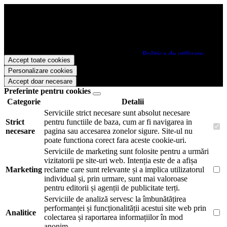
Papetarie.ro foloseste cookies pentru a tine minte faptul ca v-ati logat
pe site si pentru a va putea stoca produsele in cosul de cumparaturi.
De asemenea acestea vor colecta statistici anonime, pentru a va oferi
si livra functii avansate si continut personalizat de marketing.
Pentru a va putea bucura de intreaga experienta ca vizitator
Papetarie.ro este necesar sa fiti de acord cu
Politica de utilizare
Accept toate cookies
cookie-uri
.
Personalizare cookies
Accept doar necesare
Preferinte pentru cookies
Categorie
Detalii
Serviciile strict necesare sunt absolut necesare
Strict
pentru functiile de baza, cum ar fi navigarea in
necesare
pagina sau accesarea zonelor sigure. Site-ul nu
poate functiona corect fara aceste cookie-uri.
Serviciile de marketing sunt folosite pentru a urmări
vizitatorii pe site-uri web. Intenția este de a afișa
Marketing
reclame care sunt relevante și a implica utilizatorul
individual și, prin urmare, sunt mai valoroase
pentru editorii și agenții de publicitate terți.
Serviciile de analiză servesc la îmbunătățirea
performanței și funcționalității acestui site web prin
Analitice
colectarea și raportarea informațiilor în mod
anonim.