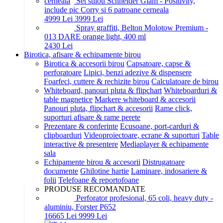
Set stilou Schneider Glam - Positivity,
include pic Corry si 6 patroane cerneala
49
99
Lei
39
99
Lei
Spray graffiti, Belton Molotow Premium -
013 DARE orange light, 400 ml
24
30
Lei
Birotica, afisare & echipamente birou
Birotica & accesorii birou
Capsatoare, capse &
perforatoare
Lipici, benzi adezive & dispensere
Foarfeci, cuttere & rechizite birou
Calculatoare de birou
Whiteboard, panouri pluta & flipchart
Whiteboarduri &
table magnetice
Markere whiteboard & accesorii
Panouri pluta, flipchart & accesorii
Rame click,
suporturi afisare & rame perete
Prezentare & conferinte
Ecusoane, port-carduri &
clipboarduri
Videoproiectoare, ecrane & suporturi
Table
interactive & presentere
Mediaplayer & echipamente
sala
Echipamente birou & accesorii
Distrugatoare
documente
Ghilotine hartie
Laminare, indosariere &
folii
Telefoane & reportofoane
PRODUSE RECOMANDATE
Perforator profesional, 65 coli, heavy duty -
aluminiu, Forster P652
166
65
Lei
99
99
Lei