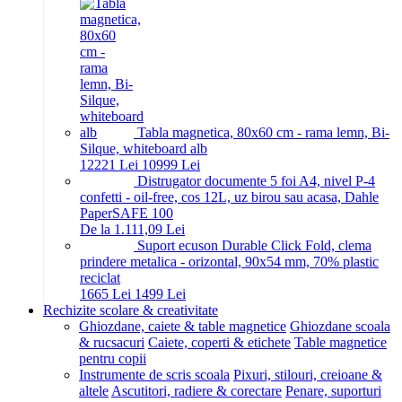
Tabla magnetica, 80x60 cm - rama lemn, Bi-
Silque, whiteboard alb
122
21
Lei
109
99
Lei
Distrugator documente 5 foi A4, nivel P-4
confetti - oil-free, cos 12L, uz birou sau acasa, Dahle
PaperSAFE 100
De la 1.111,09 Lei
Suport ecuson Durable Click Fold, clema
prindere metalica - orizontal, 90x54 mm, 70% plastic
reciclat
16
65
Lei
14
99
Lei
Rechizite scolare & creativitate
Ghiozdane, caiete & table magnetice
Ghiozdane scoala
& rucsacuri
Caiete, coperti & etichete
Table magnetice
pentru copii
Instrumente de scris scoala
Pixuri, stilouri, creioane &
altele
Ascutitori, radiere & corectare
Penare, suporturi