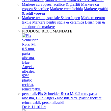
Markere cu vopsea, acrilice & graffiti
Markere cu
vopsea & acrilice
Markere creta lichida
Markere graffiti
& refill vopsea
Markere textile, speciale & brush pen
Markere pentru
textile
Markere pentru sticla & ceramica
Brush pen &
alte tipuri de markere
PRODUSE RECOMANDATE
Pix Schneider Reco M, 0.5 mm, pasta
albastra, Blue Angel - albastru, 92% plastic reciclat,
reincarcabil, personalizabil
De la 11,10 Lei