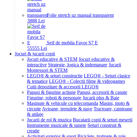
Folie stretch uz manual transparent
38
88
Lei
Seif de mobila Favor S7 E
555
55
Lei
Jocuri & jucarii copii
Jocuri educative & STEM
Jocuri educative &
interactive
Strategie, logica & indemanare
Jucarii
Montessori & STEM
LEGO® & seturi constructie
LEGO® - Seturi clasice
& tematice
LEGO® - Colectii filme & videogames
Cutii depozitare & accesorii LEGO®
Papusi & figurine actiune
Papusi, accesorii & casute
Figurine, roboti & personaje
Jucarii plus & Baie
Masinute & vehicule cu telecomanda
Masini, moto &
circuite
Avioane, trenulete & nave
Tractoare, camioane
& utilaje
Jucarii de rol & muzica
Bucatarii copii & seturi meserii
Instrumente muzicale & sunete
Seturi construit &
creatie
Activitati exterior & sport
Biciclete, trotinete & role