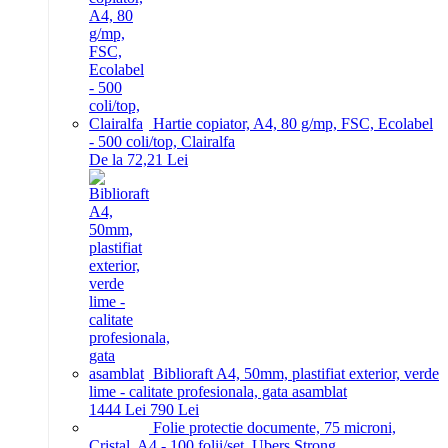
Hartie copiator, A4, 80 g/mp, FSC, Ecolabel
- 500 coli/top, Clairalfa
De la 72,21 Lei
Biblioraft A4, 50mm, plastifiat exterior, verde
lime - calitate profesionala, gata asamblat
14
44
Lei
7
90
Lei
Folie protectie documente, 75 microni,
Cristal, A4 - 100 folii/set, Ubers Strong