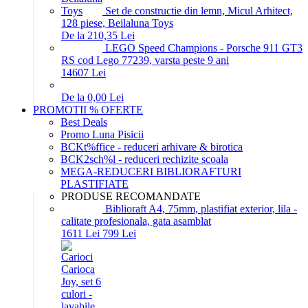
Set de constructie din lemn, Micul Arhitect,
128 piese, Beilaluna Toys
De la 210,35 Lei
LEGO Speed Champions - Porsche 911 GT3
RS cod Lego 77239, varsta peste 9 ani
146
07
Lei
De la 0,00 Lei
PROMOTII % OFERTE
Best Deals
Promo Luna Pisicii
BCKt%ffice - reduceri arhivare & birotica
BCK2sch%l - reduceri rechizite scoala
MEGA-REDUCERI BIBLIORAFTURI
PLASTIFIATE
PRODUSE RECOMANDATE
Biblioraft A4, 75mm, plastifiat exterior, lila -
calitate profesionala, gata asamblat
16
11
Lei
7
99
Lei