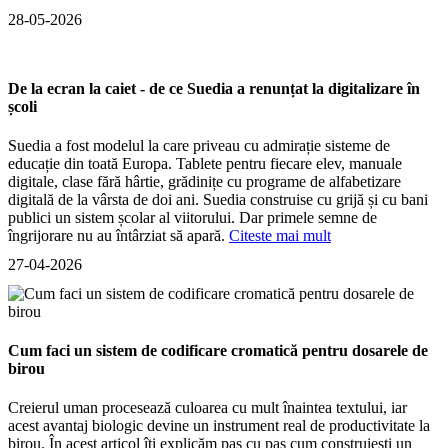
28-05-2026
De la ecran la caiet - de ce Suedia a renunțat la digitalizare în
școli
Suedia a fost modelul la care priveau cu admirație sisteme de
educație din toată Europa. Tablete pentru fiecare elev, manuale
digitale, clase fără hârtie, grădinițe cu programe de alfabetizare
digitală de la vârsta de doi ani. Suedia construise cu grijă și cu bani
publici un sistem școlar al viitorului. Dar primele semne de
îngrijorare nu au întârziat să apară.
Citeste mai mult
27-04-2026
Cum faci un sistem de codificare cromatică pentru dosarele de
birou
Creierul uman procesează culoarea cu mult înaintea textului, iar
acest avantaj biologic devine un instrument real de productivitate la
birou. În acest articol îți explicăm pas cu pas cum construiești un