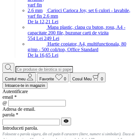
Carioci Carioca Joy, set 6 culori - lavabile,
varf fin 2.6 mm
De la 12,21 Lei
Mapa plastic, clapa cu buton, rosu, A4 -
capacitate 200 file, buzunar carti de vizita
5
54
Lei
2
49
Lei
Hartie copiator, A4, multifunctionala, 80
g/mp - 500 coli/top, Office Standard
De la 16,65 Lei
Contul meu
Favorite
0
Cosul Meu
0
Intoarce-te in magazin
Autentificare
email
*
@
Adresa de email.
parola
*
Introduceti parola.
Foloseste o parola sigura, din cel putin 8 caractere (litere, numere si simboluri). Daca ai