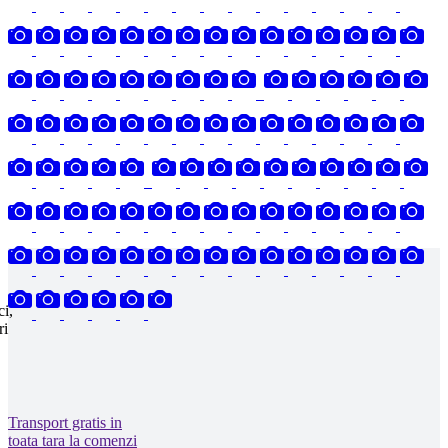
ci,
ri
Transport gratis in
toata tara la comenzi