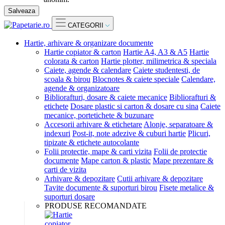
Salveaza
CATEGORII
Hartie, arhivare & organizare documente
Hartie copiator & carton
Hartie A4, A3 & A5
Hartie
colorata & carton
Hartie plotter, milimetrica & speciala
Caiete, agende & calendare
Caiete studentesti, de
scoala & birou
Blocnotes & caiete speciale
Calendare,
agende & organizatoare
Bibliorafturi, dosare & caiete mecanice
Bibliorafturi &
etichete
Dosare plastic si carton & dosare cu sina
Caiete
mecanice, portetichete & buzunare
Accesorii arhivare & etichetare
Alonje, separatoare &
indexuri
Post-it, note adezive & cuburi hartie
Plicuri,
tipizate & etichete autocolante
Folii protectie, mape & carti vizita
Folii de protectie
documente
Mape carton & plastic
Mape prezentare &
carti de vizita
Arhivare & depozitare
Cutii arhivare & depozitare
Tavite documente & suporturi birou
Fisete metalice &
suporturi dosare
PRODUSE RECOMANDATE