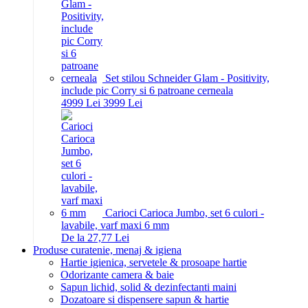
Set stilou Schneider Glam - Positivity,
include pic Corry si 6 patroane cerneala
49
99
Lei
39
99
Lei
Carioci Carioca Jumbo, set 6 culori -
lavabile, varf maxi 6 mm
De la 27,77 Lei
Produse curatenie, menaj & igiena
Hartie igienica, servetele & prosoape hartie
Odorizante camera & baie
Sapun lichid, solid & dezinfectanti maini
Dozatoare si dispensere sapun & hartie