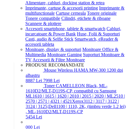
Alimentare, cabluri, docking station & retea
Imprimante, cartuse & accesorii printing
Imprimante &
multifunctionale
Cartuse cerneala
Tonere originale
Tonere compatibile
Cilindri, etichete & riboane
Scannere & plottere
Accesorii smartphone, tablete & smartwatch
Cabluri,
incarcatoare & Power Bank
Huse, Folii & Suporturi
Casti, audio & Selfie Stick
Smartwatch, eReader &
accesorii tableta
Monitoare, display & suporturi
Monitoare Office &
Multimedia
Monitoare Gaming
Suporturi Monitoare &
TV
Accesorii & Filtre Monitoare
PRODUSE RECOMANDATE
Mouse Wireless HAMA MW-300 1200 dpi
albastru
88
87
Lei
79
98
Lei
Toner CAMELLEON Black, ML-
1610D2/MLT-D119S-CP, compatibil cu Samsung
ML1610 | 1615 | 1620 | 2010 | 2015 | 2020 | ML2510 |
2570 | 2571 | 4321 | 4521Xerox3112 | 3117 | 3122 |
3124 | 3125;Dell1100 | 1110, 2K, (timbru verde 1.2 lei)
, ML-1610D2/MLT-D119S-CP
54
54
Lei
0
00
Lei