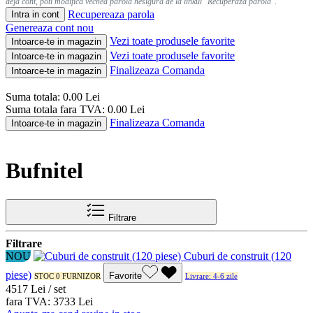
deja cont, poti modifica vechea parola nesigura de la linkul "Recuperaza parola".
Recupereaza parola
Intra in cont
Genereaza cont nou
Vezi toate produsele favorite
Intoarce-te in magazin
Vezi toate produsele favorite
Intoarce-te in magazin
Finalizeaza Comanda
Intoarce-te in magazin
Suma totala:
0.00
Lei
Suma totala fara TVA:
0.00
Lei
Finalizeaza Comanda
Intoarce-te in magazin
Bufnitel
Filtrare
Filtrare
NOU
Cuburi de construit (120
piese)
Favorite
STOC 0 FURNIZOR
Livrare: 4-6 zile
45
17
Lei / set
fara TVA:
37
33
Lei