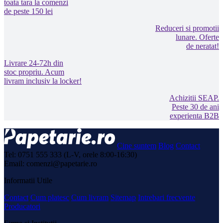
toata tara la comenzi
de peste 150 lei
Reduceri si promotii
lunare. Oferte
de neratat!
Livrare 24-72h din
stoc propriu. Acum
livram inclusiv la locker!
Achizitii SEAP.
Peste 30 de ani
experienta B2B
Cine suntem
Blog
Contact
Tel: 0751 555 333 (L-V, orele 8:00-16:30)
Email: comenzi@papetarie.ro
Informatii Utile
Contact
Cum platesc
Cum livram
Sitemap
Intrebari frecvente
Producatori