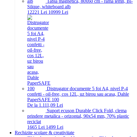
Tabla magnetica, 80x60 cm - rama lemn, Bi-
Silque, whiteboard alb
122
21
Lei
109
99
Lei
Distrugator documente 5 foi A4, nivel P-4
confetti - oil-free, cos 12L, uz birou sau acasa, Dahle
PaperSAFE 100
De la 1.111,09 Lei
Suport ecuson Durable Click Fold, clema
prindere metalica - orizontal, 90x54 mm, 70% plastic
reciclat
16
65
Lei
14
99
Lei
Rechizite scolare & creativitate