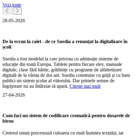
Vezi toate
28-05-2026
De la ecran la caiet - de ce Suedia a renunțat la digitalizare în
școli
Suedia a fost modelul la care priveau cu admirație sisteme de
educație din toată Europa. Tablete pentru fiecare elev, manuale
digitale, clase fără hârtie, grădinițe cu programe de alfabetizare
digitală de la vârsta de doi ani. Suedia construise cu grijă și cu bani
publici un sistem școlar al viitorului. Dar primele semne de
îngrijorare nu au întârziat să apară.
Citeste mai mult
27-04-2026
Cum faci un sistem de codificare cromatică pentru dosarele de
birou
Creierul uman procesează culoarea cu mult înaintea textului, iar