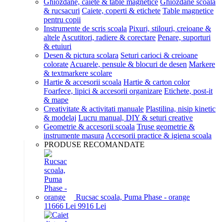
Ghiozdane, caiete & table magnetice
Ghiozdane scoala
& rucsacuri
Caiete, coperti & etichete
Table magnetice
pentru copii
Instrumente de scris scoala
Pixuri, stilouri, creioane &
altele
Ascutitori, radiere & corectare
Penare, suporturi
& etuiuri
Desen & pictura scolara
Seturi carioci & creioane
colorate
Acuarele, pensule & blocuri de desen
Markere
& textmarkere scolare
Hartie & accesorii scoala
Hartie & carton color
Foarfece, lipici & accesorii organizare
Etichete, post-it
& mape
Creativitate & activitati manuale
Plastilina, nisip kinetic
& modelaj
Lucru manual, DIY & seturi creative
Geometrie & accesorii scoala
Truse geometrie &
instrumente masura
Accesorii practice & igiena scoala
PRODUSE RECOMANDATE
Rucsac scoala, Puma Phase - orange
116
66
Lei
99
16
Lei