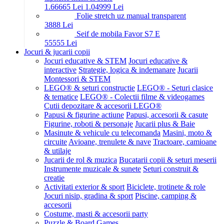
1.666
65
Lei
1.049
99
Lei
Folie stretch uz manual transparent
38
88
Lei
Seif de mobila Favor S7 E
555
55
Lei
Jocuri & jucarii copii
Jocuri educative & STEM
Jocuri educative &
interactive
Strategie, logica & indemanare
Jucarii
Montessori & STEM
LEGO® & seturi constructie
LEGO® - Seturi clasice
& tematice
LEGO® - Colectii filme & videogames
Cutii depozitare & accesorii LEGO®
Papusi & figurine actiune
Papusi, accesorii & casute
Figurine, roboti & personaje
Jucarii plus & Baie
Masinute & vehicule cu telecomanda
Masini, moto &
circuite
Avioane, trenulete & nave
Tractoare, camioane
& utilaje
Jucarii de rol & muzica
Bucatarii copii & seturi meserii
Instrumente muzicale & sunete
Seturi construit &
creatie
Activitati exterior & sport
Biciclete, trotinete & role
Jocuri nisip, gradina & sport
Piscine, camping &
accesorii
Costume, masti & accesorii party
Puzzle & Board Games