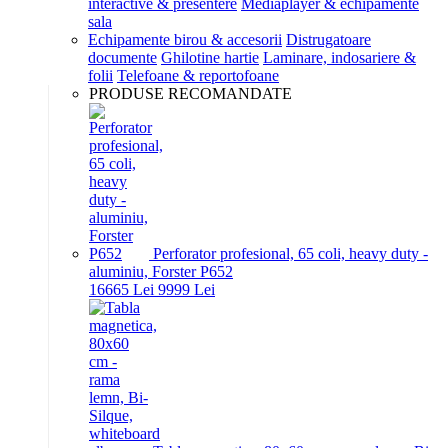
interactive & presentere
Mediaplayer & echipamente
sala
Echipamente birou & accesorii
Distrugatoare
documente
Ghilotine hartie
Laminare, indosariere &
folii
Telefoane & reportofoane
PRODUSE RECOMANDATE
Perforator profesional, 65 coli, heavy duty -
aluminiu, Forster P652
166
65
Lei
99
99
Lei