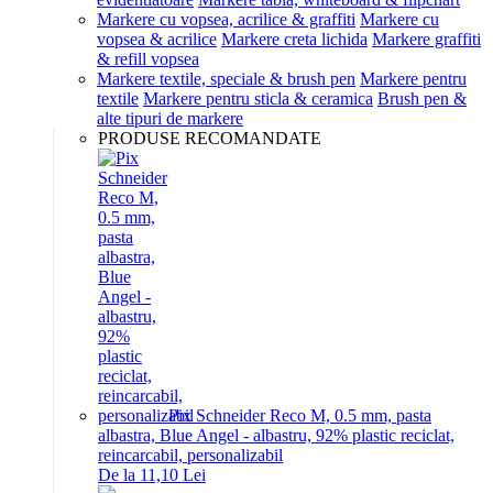
Markere cu vopsea, acrilice & graffiti
Markere cu
vopsea & acrilice
Markere creta lichida
Markere graffiti
& refill vopsea
Markere textile, speciale & brush pen
Markere pentru
textile
Markere pentru sticla & ceramica
Brush pen &
alte tipuri de markere
PRODUSE RECOMANDATE
Pix Schneider Reco M, 0.5 mm, pasta
albastra, Blue Angel - albastru, 92% plastic reciclat,
reincarcabil, personalizabil
De la 11,10 Lei