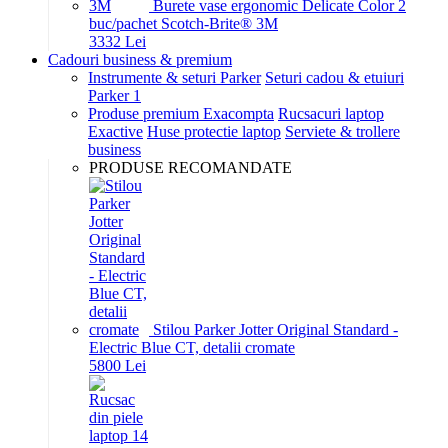
Burete vase ergonomic Delicate Color 2
buc/pachet Scotch-Brite® 3M
33
32
Lei
Cadouri business & premium
Instrumente & seturi Parker
Seturi cadou & etuiuri
Parker 1
Produse premium Exacompta
Rucsacuri laptop
Exactive
Huse protectie laptop
Serviete & trollere
business
PRODUSE RECOMANDATE
Stilou Parker Jotter Original Standard -
Electric Blue CT, detalii cromate
58
00
Lei