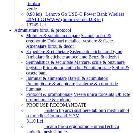
Lenovo Go USB-C Power Bank Wireless
40ALLG1WWW (timbru verde 0.98 lei)
137
49
Lei
Administrare birou & protocol
Mobilier & solutii amenajare
Scaune, mese &
ergonomie
Dulapuri metalice, vestiare & fisete
Amenajare birou & decor
Expediere & etichetare
Sisteme de etichetare Dymo
Ambalare & etichete autocolante
Benzi & adezivi
Semnalistica & securitate
Marcare, scule & buzunare
logistice
Prim ajutor, cutii chei & cutii postale
Seifuri &
casete bani
Iluminat & alimentare
Baterii & acumulatori
Prelungitoare & adaptoare
Lanterne & corpuri de
iluminat
Protocol & promotionale
Vesela unica folosinta
Obiecte
promotionale & cadouri
PRODUSE RECOMANDATE
Sistem tip arici sustinere tablouri mediu alb 4
seturi clips Command™ 3M
31
10
Lei
Scaun birou ergonomic HumanTech cu
tapiterie mesh si brate