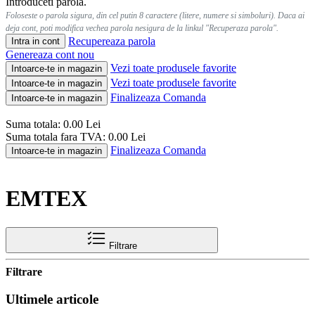
Introduceti parola.
Foloseste o parola sigura, din cel putin 8 caractere (litere, numere si simboluri). Daca ai
deja cont, poti modifica vechea parola nesigura de la linkul "Recuperaza parola".
Recupereaza parola
Intra in cont
Genereaza cont nou
Vezi toate produsele favorite
Intoarce-te in magazin
Vezi toate produsele favorite
Intoarce-te in magazin
Finalizeaza Comanda
Intoarce-te in magazin
Suma totala:
0.00
Lei
Suma totala fara TVA:
0.00
Lei
Finalizeaza Comanda
Intoarce-te in magazin
EMTEX
Filtrare
Filtrare
Ultimele articole