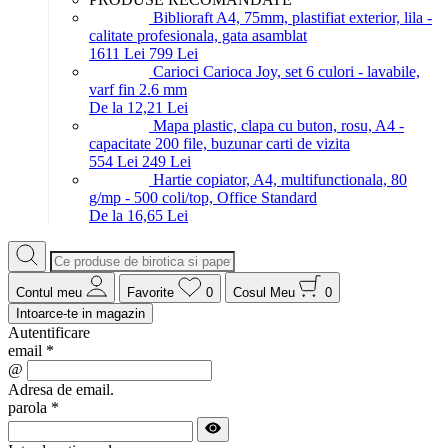
Biblioraft A4, 75mm, plastifiat exterior, lila -
calitate profesionala, gata asamblat
16
11
Lei
7
99
Lei
Carioci Carioca Joy, set 6 culori - lavabile,
varf fin 2.6 mm
De la 12,21 Lei
Mapa plastic, clapa cu buton, rosu, A4 -
capacitate 200 file, buzunar carti de vizita
5
54
Lei
2
49
Lei
Hartie copiator, A4, multifunctionala, 80
g/mp - 500 coli/top, Office Standard
De la 16,65 Lei
Contul meu
Favorite
0
Cosul Meu
0
Intoarce-te in magazin
Autentificare
email
*
@
Adresa de email.
parola
*