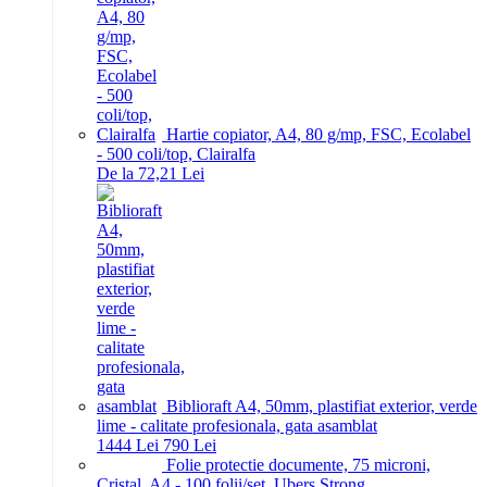
Hartie copiator, A4, 80 g/mp, FSC, Ecolabel
- 500 coli/top, Clairalfa
De la 72,21 Lei
Biblioraft A4, 50mm, plastifiat exterior, verde
lime - calitate profesionala, gata asamblat
14
44
Lei
7
90
Lei
Folie protectie documente, 75 microni,
Cristal, A4 - 100 folii/set, Ubers Strong