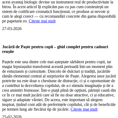
acest avantaj biologic devine un instrument real de productivitate la
birou. În acest articol îți explicăm pas cu pas cum construiești un
sistem de codificare cromatică funcțional, ce produse ai nevoie și
cum le alegi corect — cu recomandări concrete din gama disponibilă
pe papetarie.ro.
Citeste mai mult
27-03-2026
Jucării de Paște pentru copii – ghid complet pentru cadouri
reușite
Paștele este una dintre cele mai așteptate sărbători pentru copii, iar
magia Iepurașului transformă această perioadă într-un moment plin
de entuziasm și curiozitate. Dincolo de dulciuri și tradiții, jucăriile
rămân elementul central al surprizelor de Paște. Alegerea unor jucării
potrivite nu este doar o chestiune de distracție, ci și o oportunitate de
a contribui la dezvoltarea copilului, de a-i stimula imaginația și de a
crea amintiri frumoase. Într-o piață plină de opțiuni, părinții caută din
ce în ce mai mult jucării care să fie nu doar atractive, ci și educative,
sigure și adaptate vârstei. De aceea, este important să alegem
inspirat, ținând cont atât de preferințele copilului, cât și de beneficiile
pe termen lung ale fiecărui tip de jucărie.
Citeste mai mult
25-02-2026