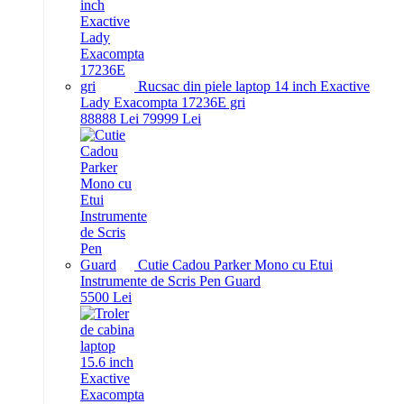
Rucsac din piele laptop 14 inch Exactive
Lady Exacompta 17236E gri
888
88
Lei
799
99
Lei
Cutie Cadou Parker Mono cu Etui
Instrumente de Scris Pen Guard
55
00
Lei