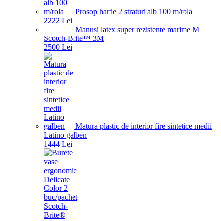
Prosop hartie 2 straturi alb 100 m/rola
22
22
Lei
Manusi latex super rezistente marime M
Scotch-Brite™ 3M
25
00
Lei
Matura plastic de interior fire sintetice medii
Latino galben
14
44
Lei