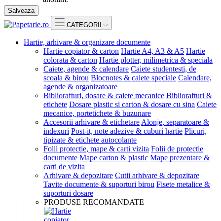
Salveaza
CATEGORII
Hartie, arhivare & organizare documente
Hartie copiator & carton
Hartie A4, A3 & A5
Hartie
colorata & carton
Hartie plotter, milimetrica & speciala
Caiete, agende & calendare
Caiete studentesti, de
scoala & birou
Blocnotes & caiete speciale
Calendare,
agende & organizatoare
Bibliorafturi, dosare & caiete mecanice
Bibliorafturi &
etichete
Dosare plastic si carton & dosare cu sina
Caiete
mecanice, portetichete & buzunare
Accesorii arhivare & etichetare
Alonje, separatoare &
indexuri
Post-it, note adezive & cuburi hartie
Plicuri,
tipizate & etichete autocolante
Folii protectie, mape & carti vizita
Folii de protectie
documente
Mape carton & plastic
Mape prezentare &
carti de vizita
Arhivare & depozitare
Cutii arhivare & depozitare
Tavite documente & suporturi birou
Fisete metalice &
suporturi dosare
PRODUSE RECOMANDATE