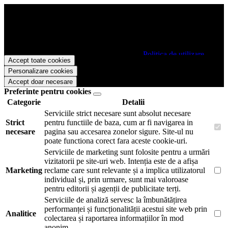
Papetarie.ro foloseste cookies pentru a tine minte faptul ca v-ati logat
pe site si pentru a va putea stoca produsele in cosul de cumparaturi.
De asemenea acestea vor colecta statistici anonime, pentru a va oferi
si livra functii avansate si continut personalizat de marketing.
Pentru a va putea bucura de intreaga experienta ca vizitator
Papetarie.ro este necesar sa fiti de acord cu
Politica de utilizare
Accept toate cookies
cookie-uri
.
Personalizare cookies
Accept doar necesare
Preferinte pentru cookies
Categorie
Detalii
Serviciile strict necesare sunt absolut necesare
Strict
pentru functiile de baza, cum ar fi navigarea in
necesare
pagina sau accesarea zonelor sigure. Site-ul nu
poate functiona corect fara aceste cookie-uri.
Serviciile de marketing sunt folosite pentru a urmări
vizitatorii pe site-uri web. Intenția este de a afișa
Marketing
reclame care sunt relevante și a implica utilizatorul
individual și, prin urmare, sunt mai valoroase
pentru editorii și agenții de publicitate terți.
Serviciile de analiză servesc la îmbunătățirea
performanței și funcționalității acestui site web prin
Analitice
colectarea și raportarea informațiilor în mod
anonim.