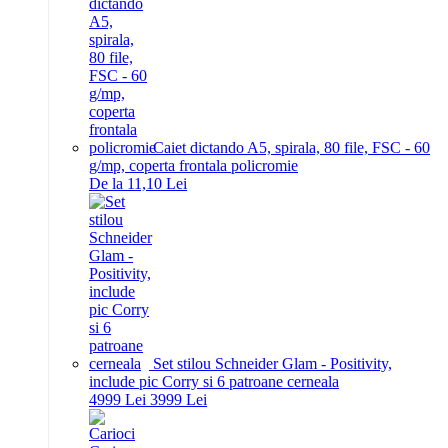
Caiet dictando A5, spirala, 80 file, FSC - 60
g/mp, coperta frontala policromie
De la 11,10 Lei
Set stilou Schneider Glam - Positivity,
include pic Corry si 6 patroane cerneala
49
99
Lei
39
99
Lei