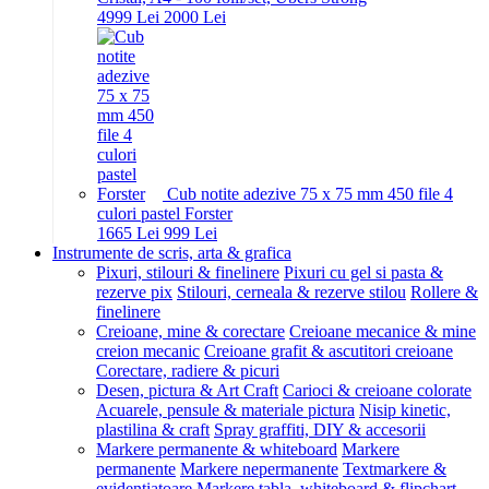
49
99
Lei
20
00
Lei
Cub notite adezive 75 x 75 mm 450 file 4
culori pastel Forster
16
65
Lei
9
99
Lei
Instrumente de scris, arta & grafica
Pixuri, stilouri & finelinere
Pixuri cu gel si pasta &
rezerve pix
Stilouri, cerneala & rezerve stilou
Rollere &
finelinere
Creioane, mine & corectare
Creioane mecanice & mine
creion mecanic
Creioane grafit & ascutitori creioane
Corectare, radiere & picuri
Desen, pictura & Art Craft
Carioci & creioane colorate
Acuarele, pensule & materiale pictura
Nisip kinetic,
plastilina & craft
Spray graffiti, DIY & accesorii
Markere permanente & whiteboard
Markere
permanente
Markere nepermanente
Textmarkere &
evidentiatoare
Markere tabla, whiteboard & flipchart