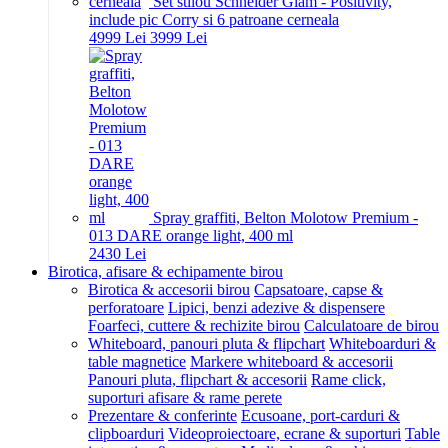
Set stilou Schneider Glam - Positivity,
include pic Corry si 6 patroane cerneala
49
99
Lei
39
99
Lei
Spray graffiti, Belton Molotow Premium -
013 DARE orange light, 400 ml
24
30
Lei
Birotica, afisare & echipamente birou
Birotica & accesorii birou
Capsatoare, capse &
perforatoare
Lipici, benzi adezive & dispensere
Foarfeci, cuttere & rechizite birou
Calculatoare de birou
Whiteboard, panouri pluta & flipchart
Whiteboarduri &
table magnetice
Markere whiteboard & accesorii
Panouri pluta, flipchart & accesorii
Rame click,
suporturi afisare & rame perete
Prezentare & conferinte
Ecusoane, port-carduri &
clipboarduri
Videoproiectoare, ecrane & suporturi
Table