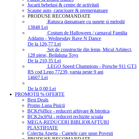
Jucarii bebelusi & centre de activitati
Scaune auto, carucioare & premergatoare
PRODUSE RECOMANDATE
Ratusca dansatoare cu sunete si melodii
138
48
Lei
Costum de Halloween / carnaval Familia
Addams - Wednesday Rave N Dance
De la 126,77 Lei
Set de constructie din lemn, Micul Arhitect,
128 piese, Beilaluna Toys
De la 210,35 Lei
LEGO Speed Champions - Porsche 911 GT3
RS cod Lego 77239, varsta peste 9 ani
146
07
Lei
De la 0,00 Lei
PROMOTII % OFERTE
Best Deals
Promo Luna Pisicii
BCKt%ffice - reduceri arhivare & birotica
BCK2sch%l - reduceri rechizite scoala
MEGA-REDUCERI BIBLIORAFTURI
PLASTIFIATE
Colectia Aperta - Caietele care spun Povesti
PRODUSE RECOMANDATE