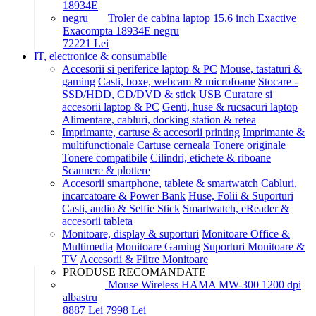
Troler de cabina laptop 15.6 inch Exactive
Exacompta 18934E negru
722
21
Lei
IT, electronice & consumabile
Accesorii si periferice laptop & PC
Mouse, tastaturi &
gaming
Casti, boxe, webcam & microfoane
Stocare -
SSD/HDD, CD/DVD & stick USB
Curatare si
accesorii laptop & PC
Genti, huse & rucsacuri laptop
Alimentare, cabluri, docking station & retea
Imprimante, cartuse & accesorii printing
Imprimante &
multifunctionale
Cartuse cerneala
Tonere originale
Tonere compatibile
Cilindri, etichete & riboane
Scannere & plottere
Accesorii smartphone, tablete & smartwatch
Cabluri,
incarcatoare & Power Bank
Huse, Folii & Suporturi
Casti, audio & Selfie Stick
Smartwatch, eReader &
accesorii tableta
Monitoare, display & suporturi
Monitoare Office &
Multimedia
Monitoare Gaming
Suporturi Monitoare &
TV
Accesorii & Filtre Monitoare
PRODUSE RECOMANDATE
Mouse Wireless HAMA MW-300 1200 dpi
albastru
88
87
Lei
79
98
Lei