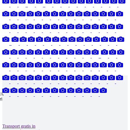
ci,
ri
Transport gratis in