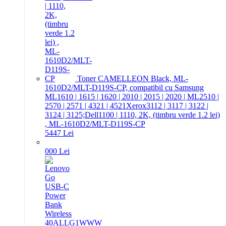
Toner CAMELLEON Black, ML-
1610D2/MLT-D119S-CP, compatibil cu Samsung
ML1610 | 1615 | 1620 | 2010 | 2015 | 2020 | ML2510 |
2570 | 2571 | 4321 | 4521Xerox3112 | 3117 | 3122 |
3124 | 3125;Dell1100 | 1110, 2K, (timbru verde 1.2 lei)
, ML-1610D2/MLT-D119S-CP
54
47
Lei
0
00
Lei