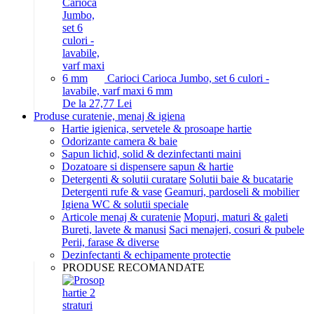
Carioci Carioca Jumbo, set 6 culori -
lavabile, varf maxi 6 mm
De la 27,77 Lei
Produse curatenie, menaj & igiena
Hartie igienica, servetele & prosoape hartie
Odorizante camera & baie
Sapun lichid, solid & dezinfectanti maini
Dozatoare si dispensere sapun & hartie
Detergenti & solutii curatare
Solutii baie & bucatarie
Detergenti rufe & vase
Geamuri, pardoseli & mobilier
Igiena WC & solutii speciale
Articole menaj & curatenie
Mopuri, maturi & galeti
Bureti, lavete & manusi
Saci menajeri, cosuri & pubele
Perii, farase & diverse
Dezinfectanti & echipamente protectie
PRODUSE RECOMANDATE