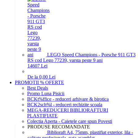
LEGO Speed Champions - Porsche 911 GT3
RS cod Lego 77239, varsta peste 9 ani
146
07
Lei
De la 0,00 Lei
PROMOTII % OFERTE
Best Deals
Promo Luna Pisicii
BCKt%ffice - reduceri arhivare & birotica
BCK2sch%l - reduceri rechizite scoala
MEGA-REDUCERI BIBLIORAFTURI
PLASTIFIATE
Colectia Aperta - Caietele care spun Povesti
PRODUSE RECOMANDATE
Biblioraft A4, 75mm, plastifiat exterior, lila -
calitate profesionala, gata asamblat