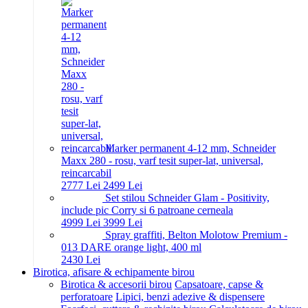
Marker permanent 4-12 mm, Schneider
Maxx 280 - rosu, varf tesit super-lat, universal,
reincarcabil
27
77
Lei
24
99
Lei
Set stilou Schneider Glam - Positivity,
include pic Corry si 6 patroane cerneala
49
99
Lei
39
99
Lei
Spray graffiti, Belton Molotow Premium -
013 DARE orange light, 400 ml
24
30
Lei
Birotica, afisare & echipamente birou
Birotica & accesorii birou
Capsatoare, capse &
perforatoare
Lipici, benzi adezive & dispensere