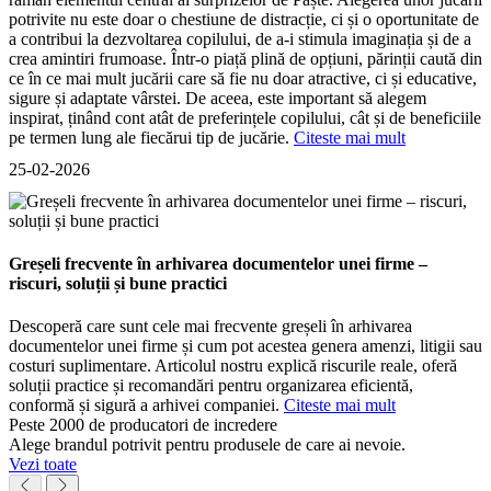
potrivite nu este doar o chestiune de distracție, ci și o oportunitate de
a contribui la dezvoltarea copilului, de a-i stimula imaginația și de a
crea amintiri frumoase. Într-o piață plină de opțiuni, părinții caută din
ce în ce mai mult jucării care să fie nu doar atractive, ci și educative,
sigure și adaptate vârstei. De aceea, este important să alegem
inspirat, ținând cont atât de preferințele copilului, cât și de beneficiile
pe termen lung ale fiecărui tip de jucărie.
Citeste mai mult
25-02-2026
Greșeli frecvente în arhivarea documentelor unei firme –
riscuri, soluții și bune practici
Descoperă care sunt cele mai frecvente greșeli în arhivarea
documentelor unei firme și cum pot acestea genera amenzi, litigii sau
costuri suplimentare. Articolul nostru explică riscurile reale, oferă
soluții practice și recomandări pentru organizarea eficientă,
conformă și sigură a arhivei companiei.
Citeste mai mult
Peste 2000 de producatori de incredere
Alege brandul potrivit pentru produsele de care ai nevoie.
Vezi toate