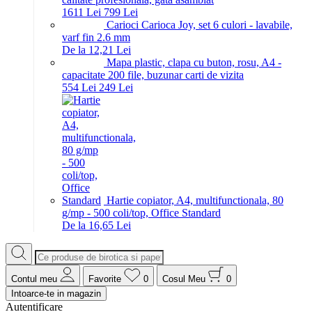
16
11
Lei
7
99
Lei
Carioci Carioca Joy, set 6 culori - lavabile,
varf fin 2.6 mm
De la 12,21 Lei
Mapa plastic, clapa cu buton, rosu, A4 -
capacitate 200 file, buzunar carti de vizita
5
54
Lei
2
49
Lei
Hartie copiator, A4, multifunctionala, 80
g/mp - 500 coli/top, Office Standard
De la 16,65 Lei
Contul meu
Favorite
0
Cosul Meu
0
Intoarce-te in magazin
Autentificare