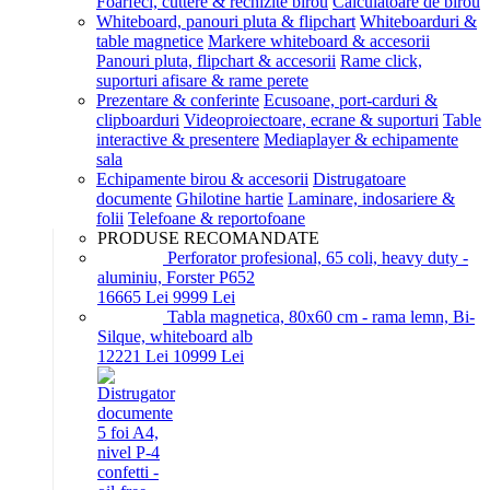
Foarfeci, cuttere & rechizite birou
Calculatoare de birou
Whiteboard, panouri pluta & flipchart
Whiteboarduri &
table magnetice
Markere whiteboard & accesorii
Panouri pluta, flipchart & accesorii
Rame click,
suporturi afisare & rame perete
Prezentare & conferinte
Ecusoane, port-carduri &
clipboarduri
Videoproiectoare, ecrane & suporturi
Table
interactive & presentere
Mediaplayer & echipamente
sala
Echipamente birou & accesorii
Distrugatoare
documente
Ghilotine hartie
Laminare, indosariere &
folii
Telefoane & reportofoane
PRODUSE RECOMANDATE
Perforator profesional, 65 coli, heavy duty -
aluminiu, Forster P652
166
65
Lei
99
99
Lei
Tabla magnetica, 80x60 cm - rama lemn, Bi-
Silque, whiteboard alb
122
21
Lei
109
99
Lei