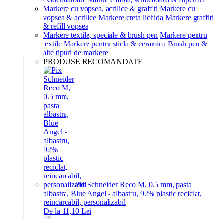
Markere cu vopsea, acrilice & graffiti
Markere cu
vopsea & acrilice
Markere creta lichida
Markere graffiti
& refill vopsea
Markere textile, speciale & brush pen
Markere pentru
textile
Markere pentru sticla & ceramica
Brush pen &
alte tipuri de markere
PRODUSE RECOMANDATE
Pix Schneider Reco M, 0.5 mm, pasta
albastra, Blue Angel - albastru, 92% plastic reciclat,
reincarcabil, personalizabil
De la 11,10 Lei