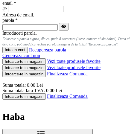
email
*
@
Adresa de email.
parola
*
Introduceti parola.
Foloseste o parola sigura, din cel putin 8 caractere (litere, numere si simboluri). Daca ai
deja cont, poti modifica vechea parola nesigura de la linkul "Recuperaza parola".
Recupereaza parola
Intra in cont
Genereaza cont nou
Vezi toate produsele favorite
Intoarce-te in magazin
Vezi toate produsele favorite
Intoarce-te in magazin
Finalizeaza Comanda
Intoarce-te in magazin
Suma totala:
0.00
Lei
Suma totala fara TVA:
0.00
Lei
Finalizeaza Comanda
Intoarce-te in magazin
Haba