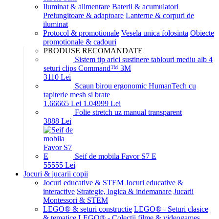
Iluminat & alimentare
Baterii & acumulatori
Prelungitoare & adaptoare
Lanterne & corpuri de
iluminat
Protocol & promotionale
Vesela unica folosinta
Obiecte
promotionale & cadouri
PRODUSE RECOMANDATE
Sistem tip arici sustinere tablouri mediu alb 4
seturi clips Command™ 3M
31
10
Lei
Scaun birou ergonomic HumanTech cu
tapiterie mesh si brate
1.666
65
Lei
1.049
99
Lei
Folie stretch uz manual transparent
38
88
Lei
Seif de mobila Favor S7 E
555
55
Lei
Jocuri & jucarii copii
Jocuri educative & STEM
Jocuri educative &
interactive
Strategie, logica & indemanare
Jucarii
Montessori & STEM
LEGO® & seturi constructie
LEGO® - Seturi clasice
& tematice
LEGO® - Colectii filme & videogames