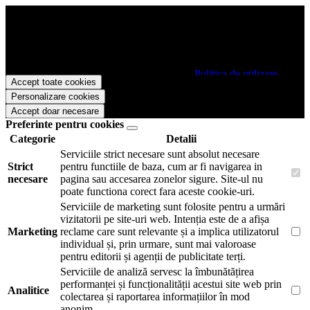
Papetarie.ro foloseste cookies pentru a tine minte faptul ca v-ati logat
pe site si pentru a va putea stoca produsele in cosul de cumparaturi.
De asemenea acestea vor colecta statistici anonime, pentru a va oferi
si livra functii avansate si continut personalizat de marketing.
Pentru a va putea bucura de intreaga experienta ca vizitator
Papetarie.ro este necesar sa fiti de acord cu
Politica de utilizare
Accept toate cookies
cookie-uri
.
Personalizare cookies
Accept doar necesare
Preferinte pentru cookies
Categorie
Detalii
Serviciile strict necesare sunt absolut necesare
Strict
pentru functiile de baza, cum ar fi navigarea in
necesare
pagina sau accesarea zonelor sigure. Site-ul nu
poate functiona corect fara aceste cookie-uri.
Serviciile de marketing sunt folosite pentru a urmări
vizitatorii pe site-uri web. Intenția este de a afișa
Marketing
reclame care sunt relevante și a implica utilizatorul
individual și, prin urmare, sunt mai valoroase
pentru editorii și agenții de publicitate terți.
Serviciile de analiză servesc la îmbunătățirea
performanței și funcționalității acestui site web prin
Analitice
colectarea și raportarea informațiilor în mod
anonim.