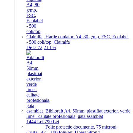
Hartie copiator, A4, 80 g/mp, FSC, Ecolabel
- 500 coli/top, Clairalfa
De la 72,21 Lei
Biblioraft A4, 50mm, plastifiat exterior, verde
lime - calitate profesionala, gata asamblat
14
44
Lei
7
90
Lei
Folie protectie documente, 75 microni,
Cristal, A4 - 100 folii/set, Ubers Strong