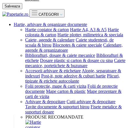
Salveaza
CATEGORII
Hartie, arhivare & organizare documente
Hartie copiator & carton
Hartie A4, A3 & A5
Hartie
colorata & carton
Hartie plotter, milimetrica & speciala
Caiete, agende & calendare
Caiete studentesti, de
scoala & birou
Blocnotes & caiete speciale
Calendare,
agende & organizatoare
Bibliorafturi, dosare & caiete mecanice
Bibliorafturi &
etichete
Dosare plastic si carton & dosare cu sina
Caiete
mecanice, portetichete & buzunare
Accesorii arhivare & etichetare
Alonje, separatoare &
indexuri
Post-it, note adezive & cuburi hartie
Plicuri,
tipizate & etichete autocolante
Folii protectie, mape & carti vizita
Folii de protectie
documente
Mape carton & plastic
Mape prezentare &
carti de vizita
Arhivare & depozitare
Cutii arhivare & depozitare
Tavite documente & suporturi birou
Fisete metalice &
suporturi dosare
PRODUSE RECOMANDATE