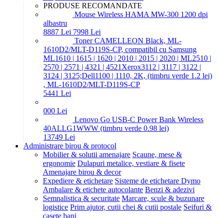
PRODUSE RECOMANDATE
Mouse Wireless HAMA MW-300 1200 dpi
albastru
88
87
Lei
79
98
Lei
Toner CAMELLEON Black, ML-
1610D2/MLT-D119S-CP, compatibil cu Samsung
ML1610 | 1615 | 1620 | 2010 | 2015 | 2020 | ML2510 |
2570 | 2571 | 4321 | 4521Xerox3112 | 3117 | 3122 |
3124 | 3125;Dell1100 | 1110, 2K, (timbru verde 1.2 lei)
, ML-1610D2/MLT-D119S-CP
54
41
Lei
0
00
Lei
Lenovo Go USB-C Power Bank Wireless
40ALLG1WWW (timbru verde 0.98 lei)
137
49
Lei
Administrare birou & protocol
Mobilier & solutii amenajare
Scaune, mese &
ergonomie
Dulapuri metalice, vestiare & fisete
Amenajare birou & decor
Expediere & etichetare
Sisteme de etichetare Dymo
Ambalare & etichete autocolante
Benzi & adezivi
Semnalistica & securitate
Marcare, scule & buzunare
logistice
Prim ajutor, cutii chei & cutii postale
Seifuri &
casete bani