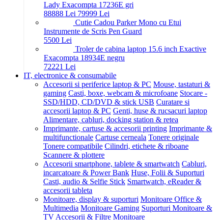
Lady Exacompta 17236E gri
888
88
Lei
799
99
Lei
Cutie Cadou Parker Mono cu Etui
Instrumente de Scris Pen Guard
55
00
Lei
Troler de cabina laptop 15.6 inch Exactive
Exacompta 18934E negru
722
21
Lei
IT, electronice & consumabile
Accesorii si periferice laptop & PC
Mouse, tastaturi &
gaming
Casti, boxe, webcam & microfoane
Stocare -
SSD/HDD, CD/DVD & stick USB
Curatare si
accesorii laptop & PC
Genti, huse & rucsacuri laptop
Alimentare, cabluri, docking station & retea
Imprimante, cartuse & accesorii printing
Imprimante &
multifunctionale
Cartuse cerneala
Tonere originale
Tonere compatibile
Cilindri, etichete & riboane
Scannere & plottere
Accesorii smartphone, tablete & smartwatch
Cabluri,
incarcatoare & Power Bank
Huse, Folii & Suporturi
Casti, audio & Selfie Stick
Smartwatch, eReader &
accesorii tableta
Monitoare, display & suporturi
Monitoare Office &
Multimedia
Monitoare Gaming
Suporturi Monitoare &
TV
Accesorii & Filtre Monitoare