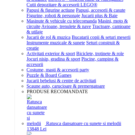
Cutii depozitare & accesorii LEGO®
Papusi & figurine actiune
Papusi, accesorii & casute
Figurine, roboti & personaje
Jucarii plus & Baie
Masinute & vehicule cu telecomanda
Masini, moto &
circuite
Avioane, trenulete & nave
Tractoare, camioane
& utilaje
Jucarii de rol & muzica
Bucatarii copii & seturi meserii
Instrumente muzicale & sunete
Seturi construit &
creatie
Activitati exterior & sport
Biciclete, trotinete & role
Jocuri nisip, gradina & sport
Piscine, camping &
accesorii
Costume, masti & accesorii party
Puzzle & Board Games
Jucarii bebelusi & centre de activitati
Scaune auto, carucioare & premergatoare
PRODUSE RECOMANDATE
Ratusca dansatoare cu sunete si melodii
138
48
Lei