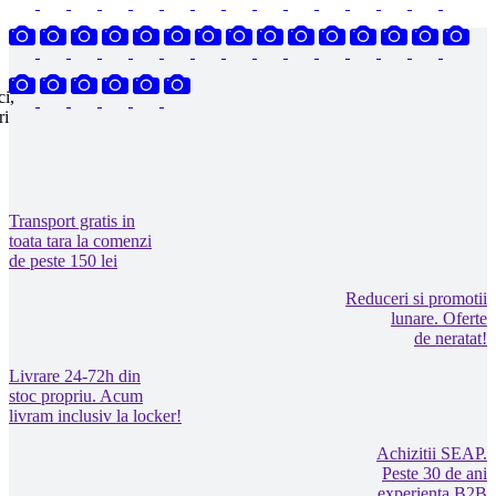
ci,
ri
Transport gratis in
toata tara la comenzi
de peste 150 lei
Reduceri si promotii
lunare. Oferte
de neratat!
Livrare 24-72h din
stoc propriu. Acum
livram inclusiv la locker!
Achizitii SEAP.
Peste 30 de ani
experienta B2B