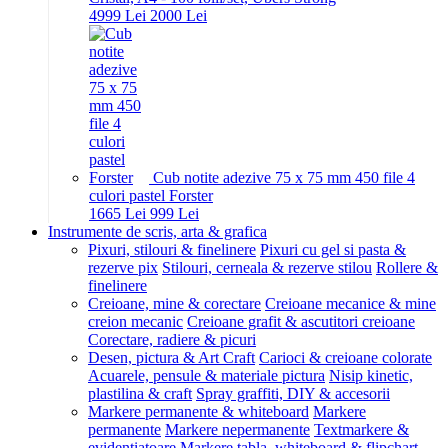
49
99
Lei
20
00
Lei
Cub notite adezive 75 x 75 mm 450 file 4
culori pastel Forster
16
65
Lei
9
99
Lei
Instrumente de scris, arta & grafica
Pixuri, stilouri & finelinere
Pixuri cu gel si pasta &
rezerve pix
Stilouri, cerneala & rezerve stilou
Rollere &
finelinere
Creioane, mine & corectare
Creioane mecanice & mine
creion mecanic
Creioane grafit & ascutitori creioane
Corectare, radiere & picuri
Desen, pictura & Art Craft
Carioci & creioane colorate
Acuarele, pensule & materiale pictura
Nisip kinetic,
plastilina & craft
Spray graffiti, DIY & accesorii
Markere permanente & whiteboard
Markere
permanente
Markere nepermanente
Textmarkere &
evidentiatoare
Markere tabla, whiteboard & flipchart