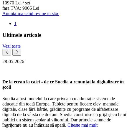
109
70
Lei / set
fara TVA:
90
66
Lei
Anunta-ma cand revine in stoc
1
Ultimele articole
Vezi toate
28-05-2026
De la ecran la caiet - de ce Suedia a renunțat la digitalizare în
școli
Suedia a fost modelul la care priveau cu admirație sisteme de
educație din toată Europa. Tablete pentru fiecare elev, manuale
digitale, clase fără hârtie, grădinițe cu programe de alfabetizare
digitală de la vârsta de doi ani. Suedia construise cu grijă și cu bani
publici un sistem școlar al viitorului. Dar primele semne de
îngrijorare nu au întârziat să apară.
Citeste mai mult