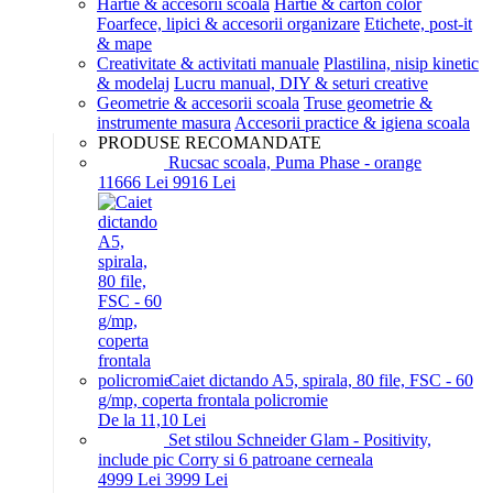
Hartie & accesorii scoala
Hartie & carton color
Foarfece, lipici & accesorii organizare
Etichete, post-it
& mape
Creativitate & activitati manuale
Plastilina, nisip kinetic
& modelaj
Lucru manual, DIY & seturi creative
Geometrie & accesorii scoala
Truse geometrie &
instrumente masura
Accesorii practice & igiena scoala
PRODUSE RECOMANDATE
Rucsac scoala, Puma Phase - orange
116
66
Lei
99
16
Lei
Caiet dictando A5, spirala, 80 file, FSC - 60
g/mp, coperta frontala policromie
De la 11,10 Lei
Set stilou Schneider Glam - Positivity,
include pic Corry si 6 patroane cerneala
49
99
Lei
39
99
Lei