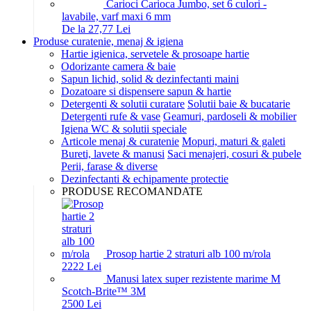
Carioci Carioca Jumbo, set 6 culori -
lavabile, varf maxi 6 mm
De la 27,77 Lei
Produse curatenie, menaj & igiena
Hartie igienica, servetele & prosoape hartie
Odorizante camera & baie
Sapun lichid, solid & dezinfectanti maini
Dozatoare si dispensere sapun & hartie
Detergenti & solutii curatare
Solutii baie & bucatarie
Detergenti rufe & vase
Geamuri, pardoseli & mobilier
Igiena WC & solutii speciale
Articole menaj & curatenie
Mopuri, maturi & galeti
Bureti, lavete & manusi
Saci menajeri, cosuri & pubele
Perii, farase & diverse
Dezinfectanti & echipamente protectie
PRODUSE RECOMANDATE
Prosop hartie 2 straturi alb 100 m/rola
22
22
Lei
Manusi latex super rezistente marime M
Scotch-Brite™ 3M
25
00
Lei