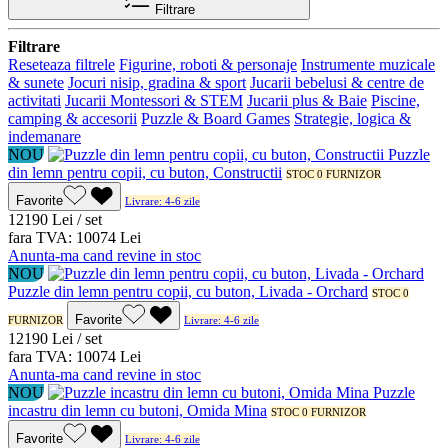
Filtrare
Filtrare
Reseteaza filtrele
Figurine, roboti & personaje
Instrumente muzicale
& sunete
Jocuri nisip, gradina & sport
Jucarii bebelusi & centre de
activitati
Jucarii Montessori & STEM
Jucarii plus & Baie
Piscine,
camping & accesorii
Puzzle & Board Games
Strategie, logica &
indemanare
NOU
Puzzle
din lemn pentru copii, cu buton, Constructii
STOC 0 FURNIZOR
Favorite
Livrare: 4-6 zile
121
90
Lei / set
fara TVA:
100
74
Lei
Anunta-ma cand revine in stoc
NOU
Puzzle din lemn pentru copii, cu buton, Livada - Orchard
STOC 0
Favorite
FURNIZOR
Livrare: 4-6 zile
121
90
Lei / set
fara TVA:
100
74
Lei
Anunta-ma cand revine in stoc
NOU
Puzzle
incastru din lemn cu butoni, Omida Mina
STOC 0 FURNIZOR
Favorite
Livrare: 4-6 zile