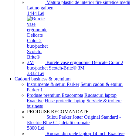
Matura plastic de interior fire sintetice medii
Latino galben
14
44
Lei
Burete vase ergonomic Delicate Color 2
buc/pachet Scotch-Brite® 3M
33
32
Lei
Cadouri business & premium
Instrumente & seturi Parker
Seturi cadou & etuiuri
Parker 1
Produse premium Exacompta
Rucsacuri laptop
Exactive
Huse protectie laptop
Serviete & trollere
business
PRODUSE RECOMANDATE
Stilou Parker Jotter Original Standard -
Electric Blue CT, detalii cromate
58
00
Lei
Rucsac din piele laptop 14 inch Exactive