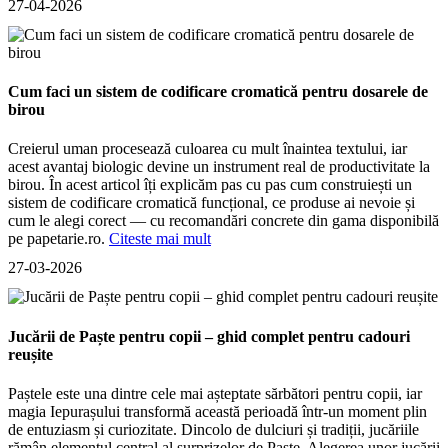
27-04-2026
Cum faci un sistem de codificare cromatică pentru dosarele de
birou
Creierul uman procesează culoarea cu mult înaintea textului, iar
acest avantaj biologic devine un instrument real de productivitate la
birou. În acest articol îți explicăm pas cu pas cum construiești un
sistem de codificare cromatică funcțional, ce produse ai nevoie și
cum le alegi corect — cu recomandări concrete din gama disponibilă
pe papetarie.ro.
Citeste mai mult
27-03-2026
Jucării de Paște pentru copii – ghid complet pentru cadouri
reușite
Paștele este una dintre cele mai așteptate sărbători pentru copii, iar
magia Iepurașului transformă această perioadă într-un moment plin
de entuziasm și curiozitate. Dincolo de dulciuri și tradiții, jucăriile
rămân elementul central al surprizelor de Paște. Alegerea unor jucării