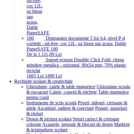
Distrugator documente 5 foi A4, nivel P-4
confetti - oil-free, cos 12L, uz birou sau acasa, Dahle
PaperSAFE 100
De la 1.111,09 Lei
Suport ecuson Durable Click Fold, clema
prindere metalica - orizontal, 90x54 mm, 70% plastic
reciclat
16
65
Lei
14
99
Lei
Rechizite scolare & creativitate
Ghiozdane, caiete & table magnetice
Ghiozdane scoala
& rucsacuri
Caiete, coperti & etichete
Table magnetice
pentru copii
Instrumente de scris scoala
Pixuri, stilouri, creioane &
altele
Ascutitori, radiere & corectare
Penare, suporturi
& etuiuri
Desen & pictura scolara
Seturi carioci & creioane
colorate
Acuarele, pensule & blocuri de desen
Markere
& textmarkere scolare