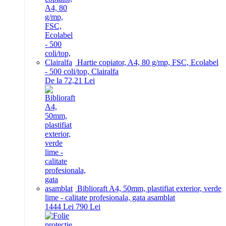
Hartie copiator, A4, 80 g/mp, FSC, Ecolabel
- 500 coli/top, Clairalfa
De la 72,21 Lei
Biblioraft A4, 50mm, plastifiat exterior, verde
lime - calitate profesionala, gata asamblat
14
44
Lei
7
90
Lei