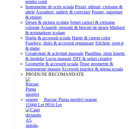
pentru copii
Instrumente de scris scoala
Pixuri, stilouri, creioane &
altele
Ascutitori, radiere & corectare
Penare, suporturi
& etuiuri
Desen & pictura scolara
Seturi carioci & creioane
colorate
Acuarele, pensule & blocuri de desen
Markere
& textmarkere scolare
Hartie & accesorii scoala
Hartie & carton color
Foarfece, lipici & accesorii organizare
Etichete, post-it
& mape
Creativitate & activitati manuale
Plastilina, nisip kinetic
& modelaj
Lucru manual, DIY & seturi creative
Geometrie & accesorii scoala
Truse geometrie &
instrumente masura
Accesorii practice & igiena scoala
PRODUSE RECOMANDATE
Rucsac Puma sportivi orange
116
66
Lei
99
16
Lei