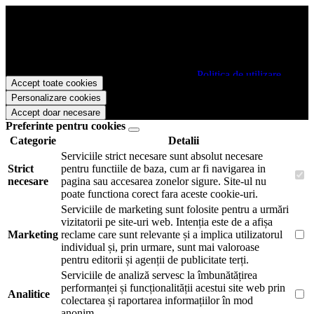
Papetarie.ro foloseste cookies pentru a tine minte faptul ca v-ati logat
pe site si pentru a va putea stoca produsele in cosul de cumparaturi.
De asemenea acestea vor colecta statistici anonime, pentru a va oferi
si livra functii avansate si continut personalizat de marketing.
Pentru a va putea bucura de intreaga experienta ca vizitator
Papetarie.ro este necesar sa fiti de acord cu
Politica de utilizare
Accept toate cookies
cookie-uri
.
Personalizare cookies
Accept doar necesare
Preferinte pentru cookies
Categorie
Detalii
Serviciile strict necesare sunt absolut necesare
Strict
pentru functiile de baza, cum ar fi navigarea in
necesare
pagina sau accesarea zonelor sigure. Site-ul nu
poate functiona corect fara aceste cookie-uri.
Serviciile de marketing sunt folosite pentru a urmări
vizitatorii pe site-uri web. Intenția este de a afișa
Marketing
reclame care sunt relevante și a implica utilizatorul
individual și, prin urmare, sunt mai valoroase
pentru editorii și agenții de publicitate terți.
Serviciile de analiză servesc la îmbunătățirea
performanței și funcționalității acestui site web prin
Analitice
colectarea și raportarea informațiilor în mod
anonim.