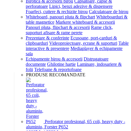
Birotica & accesorii birou
Capsatoare, capse &
perforatoare
Lipici, benzi adezive & dispensere
Foarfeci, cuttere & rechizite birou
Calculatoare de birou
Whiteboard, panouri pluta & flipchart
Whiteboarduri &
table magnetice
Markere whiteboard & accesorii
Panouri pluta, flipchart & accesorii
Rame click,
suporturi afisare & rame perete
Prezentare & conferinte
Ecusoane, port-carduri &
clipboarduri
Videoproiectoare, ecrane & suporturi
Table
interactive & presentere
Mediaplayer & echipamente
sala
Echipamente birou & accesorii
Distrugatoare
documente
Ghilotine hartie
Laminare, indosariere &
folii
Telefoane & reportofoane
PRODUSE RECOMANDATE
Perforator profesional, 65 coli, heavy duty -
aluminiu, Forster P652