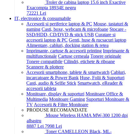
Troler de cabina laptop 15.6 inch Exactive
Exacompta 18934E negru
722
21
Lei
IT, electronice & consumabile
Accesorii si periferice laptop & PC
Mouse, tastaturi &
gaming
Casti, boxe, webcam & microfoane
Stocare -
SSD/HDD, CD/DVD & stick USB
Curatare si
accesorii laptop & PC
Genti, huse & rucsacuri laptop
Alimentare, cabluri, docking station & retea
Imprimante, cartuse & accesorii printing
Imprimante &
multifunctionale
Cartuse cerneala
Tonere originale
Tonere compatibile
Cilindri, etichete & riboane
Scannere & plottere
Accesorii smartphone, tablete & smartwatch
Cabluri,
incarcatoare & Power Bank
Huse, Folii & Suporturi
Casti, audio & Selfie Stick
Smartwatch, eReader &
accesorii tableta
Monitoare, display & suporturi
Monitoare Office &
Multimedia
Monitoare Gaming
Suporturi Monitoare &
TV
Accesorii & Filtre Monitoare
PRODUSE RECOMANDATE
Mouse Wireless HAMA MW-300 1200 dpi
albastru
88
87
Lei
79
98
Lei
Toner CAMELLEON Black, ML-