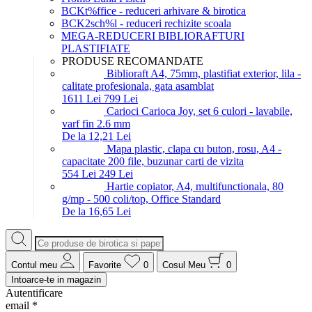
BCKt%ffice - reduceri arhivare & birotica
BCK2sch%l - reduceri rechizite scoala
MEGA-REDUCERI BIBLIORAFTURI
PLASTIFIATE
PRODUSE RECOMANDATE
Biblioraft A4, 75mm, plastifiat exterior, lila -
calitate profesionala, gata asamblat
16
11
Lei
7
99
Lei
Carioci Carioca Joy, set 6 culori - lavabile,
varf fin 2.6 mm
De la 12,21 Lei
Mapa plastic, clapa cu buton, rosu, A4 -
capacitate 200 file, buzunar carti de vizita
5
54
Lei
2
49
Lei
Hartie copiator, A4, multifunctionala, 80
g/mp - 500 coli/top, Office Standard
De la 16,65 Lei
Contul meu
Favorite
0
Cosul Meu
0
Intoarce-te in magazin
Autentificare
email
*