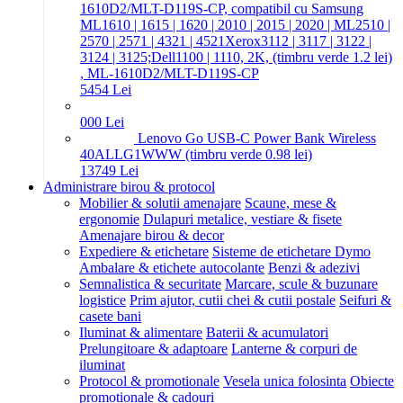
1610D2/MLT-D119S-CP, compatibil cu Samsung
ML1610 | 1615 | 1620 | 2010 | 2015 | 2020 | ML2510 |
2570 | 2571 | 4321 | 4521Xerox3112 | 3117 | 3122 |
3124 | 3125;Dell1100 | 1110, 2K, (timbru verde 1.2 lei)
, ML-1610D2/MLT-D119S-CP
54
54
Lei
0
00
Lei
Lenovo Go USB-C Power Bank Wireless
40ALLG1WWW (timbru verde 0.98 lei)
137
49
Lei
Administrare birou & protocol
Mobilier & solutii amenajare
Scaune, mese &
ergonomie
Dulapuri metalice, vestiare & fisete
Amenajare birou & decor
Expediere & etichetare
Sisteme de etichetare Dymo
Ambalare & etichete autocolante
Benzi & adezivi
Semnalistica & securitate
Marcare, scule & buzunare
logistice
Prim ajutor, cutii chei & cutii postale
Seifuri &
casete bani
Iluminat & alimentare
Baterii & acumulatori
Prelungitoare & adaptoare
Lanterne & corpuri de
iluminat
Protocol & promotionale
Vesela unica folosinta
Obiecte
promotionale & cadouri