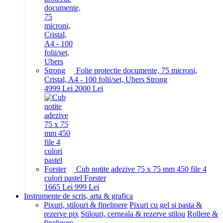
Folie protectie documente, 75 microni,
Cristal, A4 - 100 folii/set, Ubers Strong
49
99
Lei
20
00
Lei
Cub notite adezive 75 x 75 mm 450 file 4
culori pastel Forster
16
65
Lei
9
99
Lei
Instrumente de scris, arta & grafica
Pixuri, stilouri & finelinere
Pixuri cu gel si pasta &
rezerve pix
Stilouri, cerneala & rezerve stilou
Rollere &
finelinere