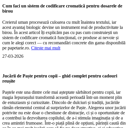
Cum faci un sistem de codificare cromatică pentru dosarele de
birou
Creierul uman procesează culoarea cu mult înaintea textului, iar
acest avantaj biologic devine un instrument real de productivitate la
birou. În acest articol îți explicăm pas cu pas cum construiești un
sistem de codificare cromatică funcțional, ce produse ai nevoie și
cum le alegi corect — cu recomandări concrete din gama disponibilă
pe papetarie.ro.
Citeste mai mult
27-03-2026
Jucării de Paște pentru copii – ghid complet pentru cadouri
reușite
Paștele este una dintre cele mai așteptate sărbători pentru copii, iar
magia Iepurașului transformă această perioadă într-un moment plin
de entuziasm și curiozitate. Dincolo de dulciuri și tradiții, jucăriile
rămân elementul central al surprizelor de Paște. Alegerea unor jucării
potrivite nu este doar o chestiune de distracție, ci și o oportunitate de
a contribui la dezvoltarea copilului, de a-i stimula imaginația și de a
crea amintiri frumoase. Într-o piață plină de opțiuni, părinții caută din