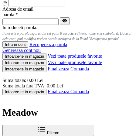
@
Adresa de email.
parola
*
Introduceti parola.
Foloseste o parola sigura, din cel putin 8 caractere (litere, numere si simboluri). Daca ai
deja cont, poti modifica vechea parola nesigura de la linkul "Recuperaza parola".
Recupereaza parola
Intra in cont
Genereaza cont nou
Vezi toate produsele favorite
Intoarce-te in magazin
Vezi toate produsele favorite
Intoarce-te in magazin
Finalizeaza Comanda
Intoarce-te in magazin
Suma totala:
0.00
Lei
Suma totala fara TVA:
0.00
Lei
Finalizeaza Comanda
Intoarce-te in magazin
Meadow
Filtrare