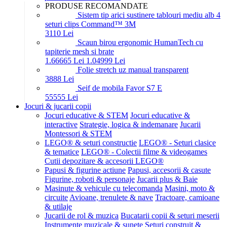
PRODUSE RECOMANDATE
Sistem tip arici sustinere tablouri mediu alb 4
seturi clips Command™ 3M
31
10
Lei
Scaun birou ergonomic HumanTech cu
tapiterie mesh si brate
1.666
65
Lei
1.049
99
Lei
Folie stretch uz manual transparent
38
88
Lei
Seif de mobila Favor S7 E
555
55
Lei
Jocuri & jucarii copii
Jocuri educative & STEM
Jocuri educative &
interactive
Strategie, logica & indemanare
Jucarii
Montessori & STEM
LEGO® & seturi constructie
LEGO® - Seturi clasice
& tematice
LEGO® - Colectii filme & videogames
Cutii depozitare & accesorii LEGO®
Papusi & figurine actiune
Papusi, accesorii & casute
Figurine, roboti & personaje
Jucarii plus & Baie
Masinute & vehicule cu telecomanda
Masini, moto &
circuite
Avioane, trenulete & nave
Tractoare, camioane
& utilaje
Jucarii de rol & muzica
Bucatarii copii & seturi meserii
Instrumente muzicale & sunete
Seturi construit &