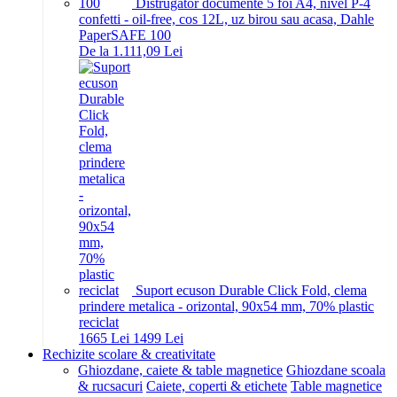
Distrugator documente 5 foi A4, nivel P-4
confetti - oil-free, cos 12L, uz birou sau acasa, Dahle
PaperSAFE 100
De la 1.111,09 Lei
Suport ecuson Durable Click Fold, clema
prindere metalica - orizontal, 90x54 mm, 70% plastic
reciclat
16
65
Lei
14
99
Lei
Rechizite scolare & creativitate
Ghiozdane, caiete & table magnetice
Ghiozdane scoala
& rucsacuri
Caiete, coperti & etichete
Table magnetice