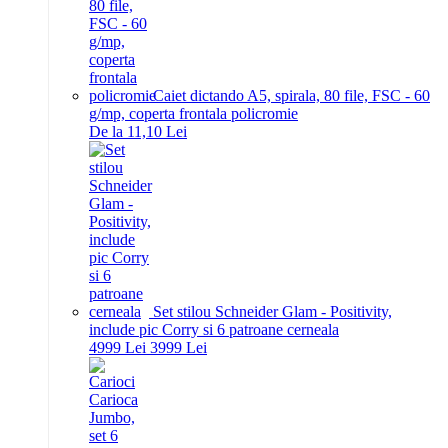
Caiet dictando A5, spirala, 80 file, FSC - 60
g/mp, coperta frontala policromie
De la 11,10 Lei
Set stilou Schneider Glam - Positivity,
include pic Corry si 6 patroane cerneala
49
99
Lei
39
99
Lei