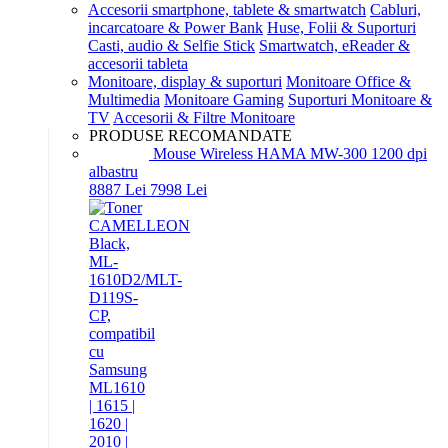
Accesorii smartphone, tablete & smartwatch
Cabluri,
incarcatoare & Power Bank
Huse, Folii & Suporturi
Casti, audio & Selfie Stick
Smartwatch, eReader &
accesorii tableta
Monitoare, display & suporturi
Monitoare Office &
Multimedia
Monitoare Gaming
Suporturi Monitoare &
TV
Accesorii & Filtre Monitoare
PRODUSE RECOMANDATE
Mouse Wireless HAMA MW-300 1200 dpi
albastru
88
87
Lei
79
98
Lei