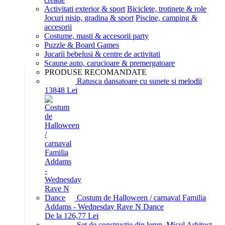
Activitati exterior & sport
Biciclete, trotinete & role
Jocuri nisip, gradina & sport
Piscine, camping &
accesorii
Costume, masti & accesorii party
Puzzle & Board Games
Jucarii bebelusi & centre de activitati
Scaune auto, carucioare & premergatoare
PRODUSE RECOMANDATE
Ratusca dansatoare cu sunete si melodii
138
48
Lei
Costum de Halloween / carnaval Familia
Addams - Wednesday Rave N Dance
De la 126,77 Lei
Set de constructie din lemn, Micul Arhitect,