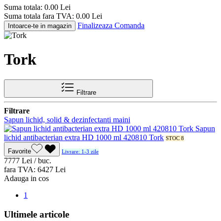
Suma totala:
0.00
Lei
Suma totala fara TVA:
0.00
Lei
Finalizeaza Comanda
Intoarce-te in magazin
Tork
Filtrare
Filtrare
Sapun lichid, solid & dezinfectanti maini
Sapun
lichid antibacterian extra HD 1000 ml 420810 Tork
STOC 8
Favorite
Livrare: 1-3 zile
77
77
Lei / buc.
fara TVA:
64
27
Lei
Adauga in cos
1
Ultimele articole