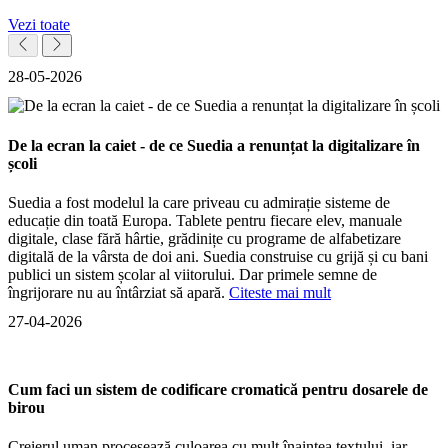
Vezi toate
28-05-2026
De la ecran la caiet - de ce Suedia a renunțat la digitalizare în
școli
Suedia a fost modelul la care priveau cu admirație sisteme de
educație din toată Europa. Tablete pentru fiecare elev, manuale
digitale, clase fără hârtie, grădinițe cu programe de alfabetizare
digitală de la vârsta de doi ani. Suedia construise cu grijă și cu bani
publici un sistem școlar al viitorului. Dar primele semne de
îngrijorare nu au întârziat să apară.
Citeste mai mult
27-04-2026
Cum faci un sistem de codificare cromatică pentru dosarele de
birou
Creierul uman procesează culoarea cu mult înaintea textului, iar