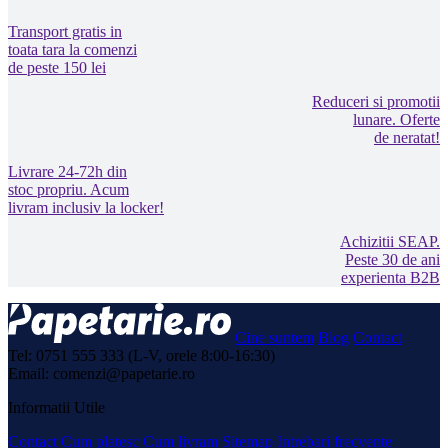
Transport gratis in
toata tara la comenzi
de peste 150 lei
Reduceri si promotii
lunare. Oferte
de neratat!
Livrare 24-72h din
stoc propriu. Acum
livram inclusiv la locker!
Achizitii SEAP.
Peste 30 de ani
experienta B2B
Cine suntem
Blog
Contact
Tel: 0751 555 333 (L-V, orele 8:00-16:30)
Email: comenzi@papetarie.ro
Informatii Utile
Contact
Cum platesc
Cum livram
Sitemap
Intrebari frecvente