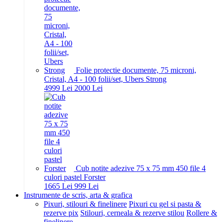
Folie protectie documente, 75 microni,
Cristal, A4 - 100 folii/set, Ubers Strong
49
99
Lei
20
00
Lei
Cub notite adezive 75 x 75 mm 450 file 4
culori pastel Forster
16
65
Lei
9
99
Lei
Instrumente de scris, arta & grafica
Pixuri, stilouri & finelinere
Pixuri cu gel si pasta &
rezerve pix
Stilouri, cerneala & rezerve stilou
Rollere &
finelinere