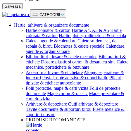
Salveaza
CATEGORII
Hartie, arhivare & organizare documente
Hartie copiator & carton
Hartie A4, A3 & A5
Hartie
colorata & carton
Hartie plotter, milimetrica & speciala
Caiete, agende & calendare
Caiete studentesti, de
scoala & birou
Blocnotes & caiete speciale
Calendare,
agende & organizatoare
Bibliorafturi, dosare & caiete mecanice
Bibliorafturi &
etichete
Dosare plastic si carton & dosare cu sina
Caiete
mecanice, portetichete & buzunare
Accesorii arhivare & etichetare
Alonje, separatoare &
indexuri
Post-it, note adezive & cuburi hartie
Plicuri,
tipizate & etichete autocolante
Folii protectie, mape & carti vizita
Folii de protectie
documente
Mape carton & plastic
Mape prezentare &
carti de vizita
Arhivare & depozitare
Cutii arhivare & depozitare
Tavite documente & suporturi birou
Fisete metalice &
suporturi dosare
PRODUSE RECOMANDATE