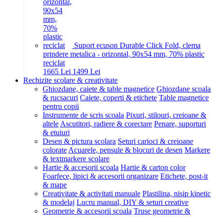
Suport ecuson Durable Click Fold, clema
prindere metalica - orizontal, 90x54 mm, 70% plastic
reciclat
16
65
Lei
14
99
Lei
Rechizite scolare & creativitate
Ghiozdane, caiete & table magnetice
Ghiozdane scoala
& rucsacuri
Caiete, coperti & etichete
Table magnetice
pentru copii
Instrumente de scris scoala
Pixuri, stilouri, creioane &
altele
Ascutitori, radiere & corectare
Penare, suporturi
& etuiuri
Desen & pictura scolara
Seturi carioci & creioane
colorate
Acuarele, pensule & blocuri de desen
Markere
& textmarkere scolare
Hartie & accesorii scoala
Hartie & carton color
Foarfece, lipici & accesorii organizare
Etichete, post-it
& mape
Creativitate & activitati manuale
Plastilina, nisip kinetic
& modelaj
Lucru manual, DIY & seturi creative
Geometrie & accesorii scoala
Truse geometrie &