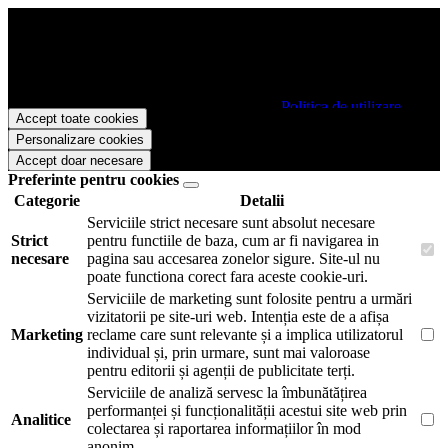
Papetarie.ro foloseste cookies pentru a tine minte faptul ca v-ati logat
pe site si pentru a va putea stoca produsele in cosul de cumparaturi.
De asemenea acestea vor colecta statistici anonime, pentru a va oferi
si livra functii avansate si continut personalizat de marketing.
Pentru a va putea bucura de intreaga experienta ca vizitator
Papetarie.ro este necesar sa fiti de acord cu
Politica de utilizare
Accept toate cookies
cookie-uri
.
Personalizare cookies
Accept doar necesare
Preferinte pentru cookies
Categorie
Detalii
Serviciile strict necesare sunt absolut necesare
Strict
pentru functiile de baza, cum ar fi navigarea in
necesare
pagina sau accesarea zonelor sigure. Site-ul nu
poate functiona corect fara aceste cookie-uri.
Serviciile de marketing sunt folosite pentru a urmări
vizitatorii pe site-uri web. Intenția este de a afișa
Marketing
reclame care sunt relevante și a implica utilizatorul
individual și, prin urmare, sunt mai valoroase
pentru editorii și agenții de publicitate terți.
Serviciile de analiză servesc la îmbunătățirea
performanței și funcționalității acestui site web prin
Analitice
colectarea și raportarea informațiilor în mod
anonim.