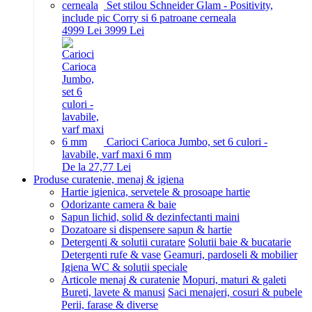
Set stilou Schneider Glam - Positivity,
include pic Corry si 6 patroane cerneala
49
99
Lei
39
99
Lei
Carioci Carioca Jumbo, set 6 culori -
lavabile, varf maxi 6 mm
De la 27,77 Lei
Produse curatenie, menaj & igiena
Hartie igienica, servetele & prosoape hartie
Odorizante camera & baie
Sapun lichid, solid & dezinfectanti maini
Dozatoare si dispensere sapun & hartie
Detergenti & solutii curatare
Solutii baie & bucatarie
Detergenti rufe & vase
Geamuri, pardoseli & mobilier
Igiena WC & solutii speciale
Articole menaj & curatenie
Mopuri, maturi & galeti
Bureti, lavete & manusi
Saci menajeri, cosuri & pubele
Perii, farase & diverse