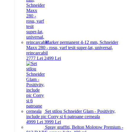
Marker permanent 4-12 mm, Schneider
Maxx 280 - rosu, varf tesit super-lat, universal,
reincarcabil
27
77
Lei
24
99
Lei
Set stilou Schneider Glam - Positivity,
include pic Corry si 6 patroane cerneala
49
99
Lei
39
99
Lei
Spray graffiti, Belton Molotow Premium -