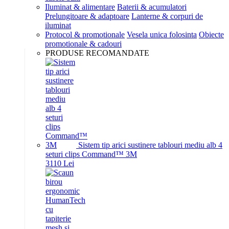
Iluminat & alimentare
Baterii & acumulatori
Prelungitoare & adaptoare
Lanterne & corpuri de
iluminat
Protocol & promotionale
Vesela unica folosinta
Obiecte
promotionale & cadouri
PRODUSE RECOMANDATE
Sistem tip arici sustinere tablouri mediu alb 4
seturi clips Command™ 3M
31
10
Lei