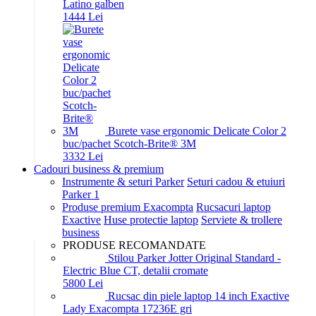
Latino galben
14
44
Lei
Burete vase ergonomic Delicate Color 2
buc/pachet Scotch-Brite® 3M
33
32
Lei
Cadouri business & premium
Instrumente & seturi Parker
Seturi cadou & etuiuri
Parker 1
Produse premium Exacompta
Rucsacuri laptop
Exactive
Huse protectie laptop
Serviete & trollere
business
PRODUSE RECOMANDATE
Stilou Parker Jotter Original Standard -
Electric Blue CT, detalii cromate
58
00
Lei
Rucsac din piele laptop 14 inch Exactive
Lady Exacompta 17236E gri