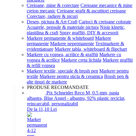
Creioane, mine & corectare
Creioane mecanice & mine
creion mecanic
Creioane grafit & ascutitori creioane
Corectare, radiere & picuri
Desen, pictura & Art Craft
Carioci & creioane colorate
Acuarele, pensule & materiale pictura
Nisip kinetic,
plastilina & craft
Spray graffiti, DIY & accesorii
Markere permanente & whiteboard
Markere
permanente
Markere nepermanente
Textmarkere &
evidentiatoare
Markere tabla, whiteboard & flipchart
Markere cu vopsea, acrilice & graffiti
Markere cu
vopsea & acrilice
Markere creta lichida
Markere graffiti
& refill vopsea
Markere textile, speciale & brush pen
Markere pentru
textile
Markere pentru sticla & ceramica
Brush pen &
alte tipuri de markere
PRODUSE RECOMANDATE
Pix Schneider Reco M, 0.5 mm, pasta
albastra, Blue Angel - albastru, 92% plastic reciclat,
reincarcabil, personalizabil
De la 11,10 Lei