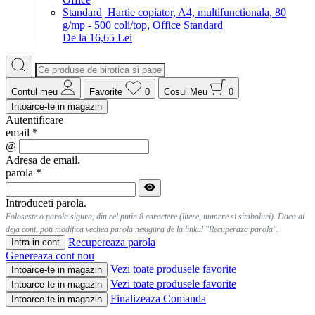
Hartie copiator, A4, multifunctionala, 80
g/mp - 500 coli/top, Office Standard
De la 16,65 Lei
Contul meu
Favorite
0
Cosul Meu
0
Intoarce-te in magazin
Autentificare
email
*
@
Adresa de email.
parola
*
Introduceti parola.
Foloseste o parola sigura, din cel putin 8 caractere (litere, numere si simboluri). Daca ai
deja cont, poti modifica vechea parola nesigura de la linkul "Recuperaza parola".
Recupereaza parola
Intra in cont
Genereaza cont nou
Vezi toate produsele favorite
Intoarce-te in magazin
Vezi toate produsele favorite
Intoarce-te in magazin
Finalizeaza Comanda
Intoarce-te in magazin