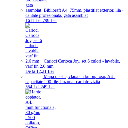
Biblioraft A4, 75mm, plastifiat exterior, lila -
calitate profesionala, gata asamblat
16
11
Lei
7
99
Lei
Carioci Carioca Joy, set 6 culori - lavabile,
varf fin 2.6 mm
De la 12,21 Lei
Mapa plastic, clapa cu buton, rosu, A4 -
capacitate 200 file, buzunar carti de vizita
5
54
Lei
2
49
Lei