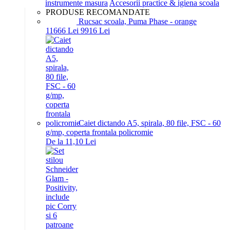
instrumente masura
Accesorii practice & igiena scoala
PRODUSE RECOMANDATE
Rucsac scoala, Puma Phase - orange
116
66
Lei
99
16
Lei
Caiet dictando A5, spirala, 80 file, FSC - 60
g/mp, coperta frontala policromie
De la 11,10 Lei