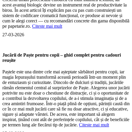
acest avantaj biologic devine un instrument real de productivitate la
birou. În acest articol îți explicăm pas cu pas cum construiești un
sistem de codificare cromatică funcțional, ce produse ai nevoie și
cum le alegi corect — cu recomandări concrete din gama disponibilă
pe papetarie.ro.
Citeste mai mult
27-03-2026
Jucării de Paște pentru copii – ghid complet pentru cadouri
reușite
Paștele este una dintre cele mai așteptate sărbători pentru copii, iar
magia Iepurașului transformă această perioadă într-un moment plin
de entuziasm și curiozitate. Dincolo de dulciuri și tradiții, jucăriile
rămân elementul central al surprizelor de Paște. Alegerea unor jucării
potrivite nu este doar o chestiune de distracție, ci și o oportunitate de
a contribui la dezvoltarea copilului, de a-i stimula imaginația și de a
crea amintiri frumoase. Într-o piață plină de opțiuni, părinții caută din
ce în ce mai mult jucării care să fie nu doar atractive, ci și educative,
sigure și adaptate vârstei. De aceea, este important să alegem
inspirat, ținând cont atât de preferințele copilului, cât și de beneficiile
pe termen lung ale fiecărui tip de jucărie.
Citeste mai mult