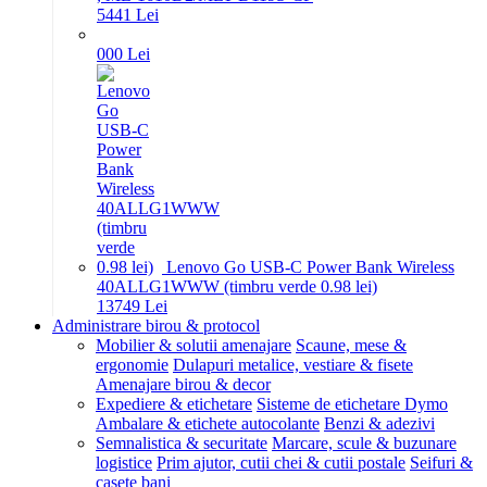
54
41
Lei
0
00
Lei
Lenovo Go USB-C Power Bank Wireless
40ALLG1WWW (timbru verde 0.98 lei)
137
49
Lei
Administrare birou & protocol
Mobilier & solutii amenajare
Scaune, mese &
ergonomie
Dulapuri metalice, vestiare & fisete
Amenajare birou & decor
Expediere & etichetare
Sisteme de etichetare Dymo
Ambalare & etichete autocolante
Benzi & adezivi
Semnalistica & securitate
Marcare, scule & buzunare
logistice
Prim ajutor, cutii chei & cutii postale
Seifuri &
casete bani