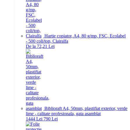
Hartie copiator, A4, 80 g/mp, FSC, Ecolabel
- 500 coli/top, Clairalfa
De la 72,21 Lei
Biblioraft A4, 50mm, plastifiat exterior, verde
lime - calitate profesionala, gata asamblat
14
44
Lei
7
90
Lei