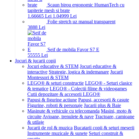
Scaun birou ergonomic HumanTech cu
tapiterie mesh si brate
1.666
65
Lei
1.049
99
Lei
Folie stretch uz manual transparent
38
88
Lei
Seif de mobila Favor S7 E
555
55
Lei
Jocuri & jucarii copii
Jocuri educative & STEM
Jocuri educative &
interactive
Strategie, logica & indemanare
Jucarii
Montessori & STEM
LEGO® & seturi constructie
LEGO® - Seturi clasice
& tematice
LEGO® - Colectii filme & videogames
Cutii depozitare & accesorii LEGO®
Papusi & figurine actiune
Papusi, accesorii & casute
Figurine, roboti & personaje
Jucarii plus & Baie
Masinute & vehicule cu telecomanda
Masini, moto &
circuite
Avioane, trenulete & nave
Tractoare, camioane
& utilaje
Jucarii de rol & muzica
Bucatarii copii & seturi meserii
Instrumente muzicale & sunete
Seturi construit &
creatie