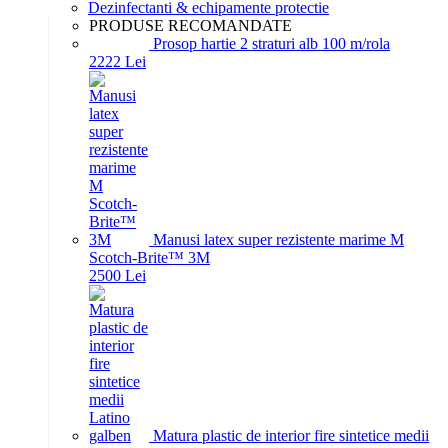
Dezinfectanti & echipamente protectie
PRODUSE RECOMANDATE
Prosop hartie 2 straturi alb 100 m/rola
22
22
Lei
Manusi latex super rezistente marime M
Scotch-Brite™ 3M
25
00
Lei
Matura plastic de interior fire sintetice medii