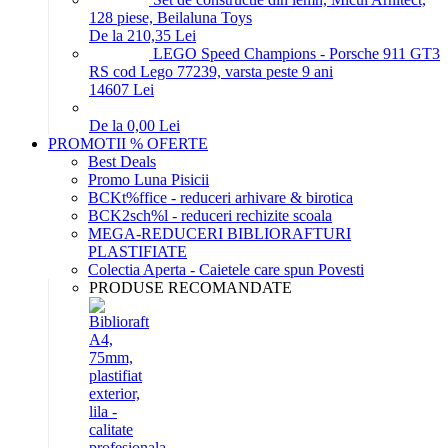
128 piese, Beilaluna Toys
De la 210,35 Lei
LEGO Speed Champions - Porsche 911 GT3
RS cod Lego 77239, varsta peste 9 ani
146
07
Lei
De la 0,00 Lei
PROMOTII % OFERTE
Best Deals
Promo Luna Pisicii
BCKt%ffice - reduceri arhivare & birotica
BCK2sch%l - reduceri rechizite scoala
MEGA-REDUCERI BIBLIORAFTURI
PLASTIFIATE
Colectia Aperta - Caietele care spun Povesti
PRODUSE RECOMANDATE