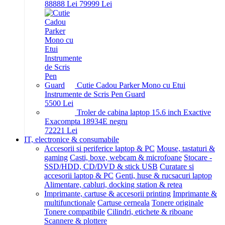
888
88
Lei
799
99
Lei
Cutie Cadou Parker Mono cu Etui
Instrumente de Scris Pen Guard
55
00
Lei
Troler de cabina laptop 15.6 inch Exactive
Exacompta 18934E negru
722
21
Lei
IT, electronice & consumabile
Accesorii si periferice laptop & PC
Mouse, tastaturi &
gaming
Casti, boxe, webcam & microfoane
Stocare -
SSD/HDD, CD/DVD & stick USB
Curatare si
accesorii laptop & PC
Genti, huse & rucsacuri laptop
Alimentare, cabluri, docking station & retea
Imprimante, cartuse & accesorii printing
Imprimante &
multifunctionale
Cartuse cerneala
Tonere originale
Tonere compatibile
Cilindri, etichete & riboane
Scannere & plottere