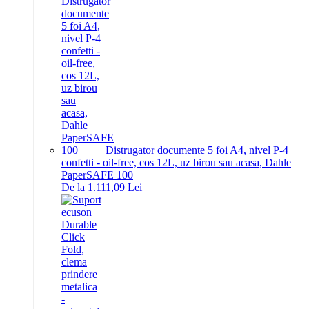
Distrugator documente 5 foi A4, nivel P-4
confetti - oil-free, cos 12L, uz birou sau acasa, Dahle
PaperSAFE 100
De la 1.111,09 Lei