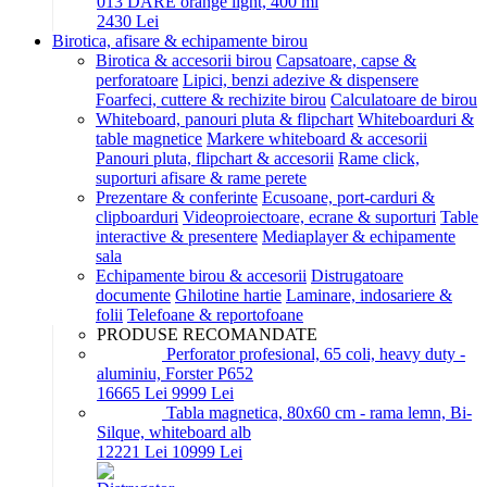
013 DARE orange light, 400 ml
24
30
Lei
Birotica, afisare & echipamente birou
Birotica & accesorii birou
Capsatoare, capse &
perforatoare
Lipici, benzi adezive & dispensere
Foarfeci, cuttere & rechizite birou
Calculatoare de birou
Whiteboard, panouri pluta & flipchart
Whiteboarduri &
table magnetice
Markere whiteboard & accesorii
Panouri pluta, flipchart & accesorii
Rame click,
suporturi afisare & rame perete
Prezentare & conferinte
Ecusoane, port-carduri &
clipboarduri
Videoproiectoare, ecrane & suporturi
Table
interactive & presentere
Mediaplayer & echipamente
sala
Echipamente birou & accesorii
Distrugatoare
documente
Ghilotine hartie
Laminare, indosariere &
folii
Telefoane & reportofoane
PRODUSE RECOMANDATE
Perforator profesional, 65 coli, heavy duty -
aluminiu, Forster P652
166
65
Lei
99
99
Lei
Tabla magnetica, 80x60 cm - rama lemn, Bi-
Silque, whiteboard alb
122
21
Lei
109
99
Lei