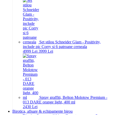
Set stilou Schneider Glam - Positivity,
include pic Corry si 6 patroane cerneala
49
99
Lei
39
99
Lei
Spray graffiti, Belton Molotow Premium -
013 DARE orange light, 400 ml
24
30
Lei
Birotica, afisare & echipamente birou