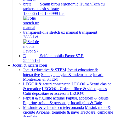
Scaun birou ergonomic HumanTech cu
tapiterie mesh si brate
1.666
65
Lei
1.049
99
Lei
Folie stretch uz manual transparent
38
88
Lei
Seif de mobila Favor S7 E
555
55
Lei
Jocuri & jucarii copii
Jocuri educative & STEM
Jocuri educative &
interactive
Strategie, logica & indemanare
Jucarii
Montessori & STEM
LEGO® & seturi constructie
LEGO® - Seturi clasice
& tematice
LEGO® - Colectii filme & videogames
Cutii depozitare & accesorii LEGO®
Papusi & figurine actiune
Papusi, accesorii & casute
Figurine, roboti & personaje
Jucarii plus & Baie
Masinute & vehicule cu telecomanda
Masini, moto &
circuite
Avioane, trenulete & nave
Tractoare, camioane
& utilaje