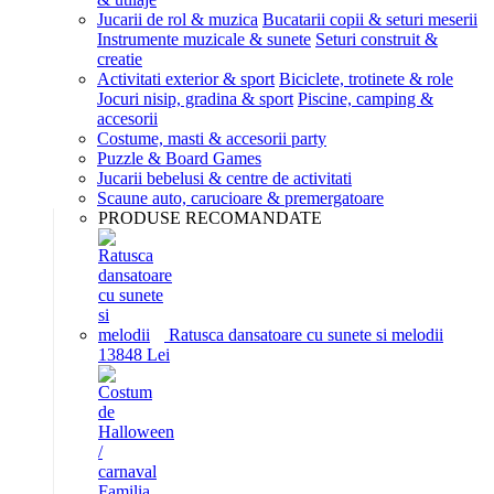
Jucarii de rol & muzica
Bucatarii copii & seturi meserii
Instrumente muzicale & sunete
Seturi construit &
creatie
Activitati exterior & sport
Biciclete, trotinete & role
Jocuri nisip, gradina & sport
Piscine, camping &
accesorii
Costume, masti & accesorii party
Puzzle & Board Games
Jucarii bebelusi & centre de activitati
Scaune auto, carucioare & premergatoare
PRODUSE RECOMANDATE
Ratusca dansatoare cu sunete si melodii
138
48
Lei