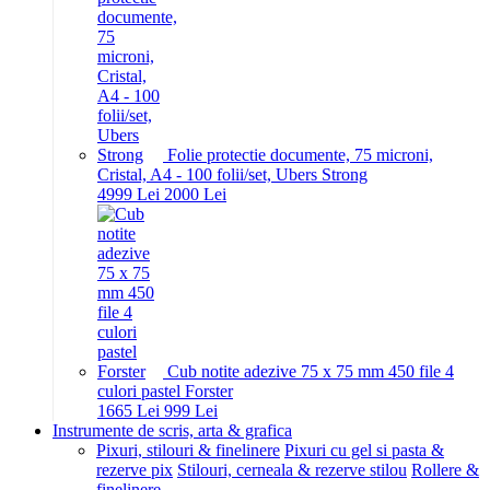
Folie protectie documente, 75 microni,
Cristal, A4 - 100 folii/set, Ubers Strong
49
99
Lei
20
00
Lei
Cub notite adezive 75 x 75 mm 450 file 4
culori pastel Forster
16
65
Lei
9
99
Lei
Instrumente de scris, arta & grafica
Pixuri, stilouri & finelinere
Pixuri cu gel si pasta &
rezerve pix
Stilouri, cerneala & rezerve stilou
Rollere &
finelinere