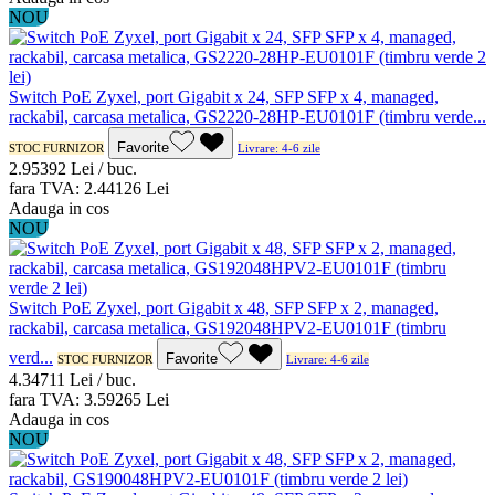
NOU
Switch PoE Zyxel, port Gigabit x 24, SFP SFP x 4, managed,
rackabil, carcasa metalica, GS2220-28HP-EU0101F (timbru verde...
Favorite
STOC FURNIZOR
Livrare: 4-6 zile
2.953
92
Lei / buc.
fara TVA:
2.441
26
Lei
Adauga in cos
NOU
Switch PoE Zyxel, port Gigabit x 48, SFP SFP x 2, managed,
rackabil, carcasa metalica, GS192048HPV2-EU0101F (timbru
verd...
Favorite
STOC FURNIZOR
Livrare: 4-6 zile
4.347
11
Lei / buc.
fara TVA:
3.592
65
Lei
Adauga in cos
NOU