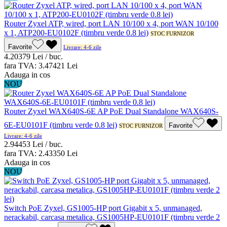
Router Zyxel ATP, wired, port LAN 10/100 x 4, port WAN 10/100
x 1, ATP200-EU0102F (timbru verde 0.8 lei)
STOC FURNIZOR
Favorite
Livrare: 4-6 zile
4.203
79
Lei / buc.
fara TVA:
3.474
21
Lei
Adauga in cos
NOU
Router Zyxel WAX640S-6E AP PoE Dual Standalone WAX640S-
6E-EU0101F (timbru verde 0.8 lei)
Favorite
STOC FURNIZOR
Livrare: 4-6 zile
2.944
53
Lei / buc.
fara TVA:
2.433
50
Lei
Adauga in cos
NOU
Switch PoE Zyxel, GS1005-HP port Gigabit x 5, unmanaged,
nerackabil, carcasa metalica, GS1005HP-EU0101F (timbru verde 2