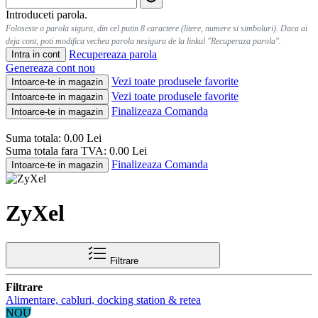
Introduceti parola.
Foloseste o parola sigura, din cel putin 8 caractere (litere, numere si simboluri). Daca ai
deja cont, poti modifica vechea parola nesigura de la linkul "Recuperaza parola".
Recupereaza parola
Intra in cont
Genereaza cont nou
Vezi toate produsele favorite
Intoarce-te in magazin
Vezi toate produsele favorite
Intoarce-te in magazin
Finalizeaza Comanda
Intoarce-te in magazin
Suma totala:
0.00
Lei
Suma totala fara TVA:
0.00
Lei
Finalizeaza Comanda
Intoarce-te in magazin
ZyXel
Filtrare
Filtrare
Alimentare, cabluri, docking station & retea
NOU