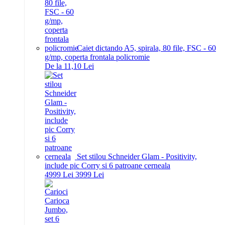
Caiet dictando A5, spirala, 80 file, FSC - 60
g/mp, coperta frontala policromie
De la 11,10 Lei
Set stilou Schneider Glam - Positivity,
include pic Corry si 6 patroane cerneala
49
99
Lei
39
99
Lei