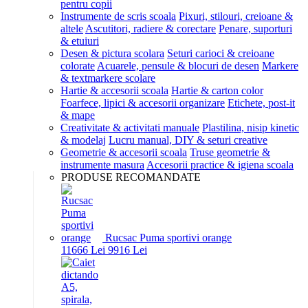
pentru copii
Instrumente de scris scoala
Pixuri, stilouri, creioane &
altele
Ascutitori, radiere & corectare
Penare, suporturi
& etuiuri
Desen & pictura scolara
Seturi carioci & creioane
colorate
Acuarele, pensule & blocuri de desen
Markere
& textmarkere scolare
Hartie & accesorii scoala
Hartie & carton color
Foarfece, lipici & accesorii organizare
Etichete, post-it
& mape
Creativitate & activitati manuale
Plastilina, nisip kinetic
& modelaj
Lucru manual, DIY & seturi creative
Geometrie & accesorii scoala
Truse geometrie &
instrumente masura
Accesorii practice & igiena scoala
PRODUSE RECOMANDATE
Rucsac Puma sportivi orange
116
66
Lei
99
16
Lei