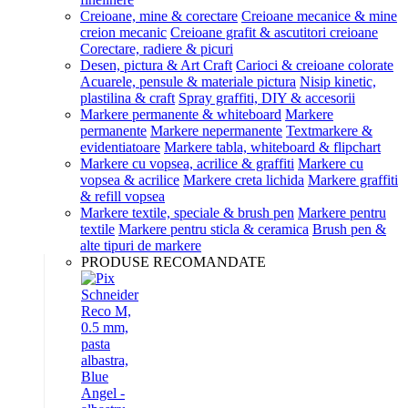
Creioane, mine & corectare
Creioane mecanice & mine
creion mecanic
Creioane grafit & ascutitori creioane
Corectare, radiere & picuri
Desen, pictura & Art Craft
Carioci & creioane colorate
Acuarele, pensule & materiale pictura
Nisip kinetic,
plastilina & craft
Spray graffiti, DIY & accesorii
Markere permanente & whiteboard
Markere
permanente
Markere nepermanente
Textmarkere &
evidentiatoare
Markere tabla, whiteboard & flipchart
Markere cu vopsea, acrilice & graffiti
Markere cu
vopsea & acrilice
Markere creta lichida
Markere graffiti
& refill vopsea
Markere textile, speciale & brush pen
Markere pentru
textile
Markere pentru sticla & ceramica
Brush pen &
alte tipuri de markere
PRODUSE RECOMANDATE