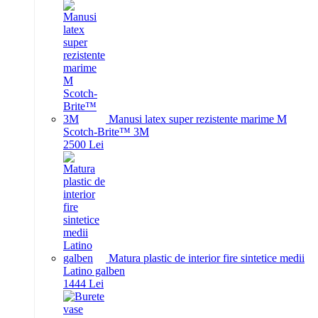
Manusi latex super rezistente marime M
Scotch-Brite™ 3M
25
00
Lei
Matura plastic de interior fire sintetice medii
Latino galben
14
44
Lei