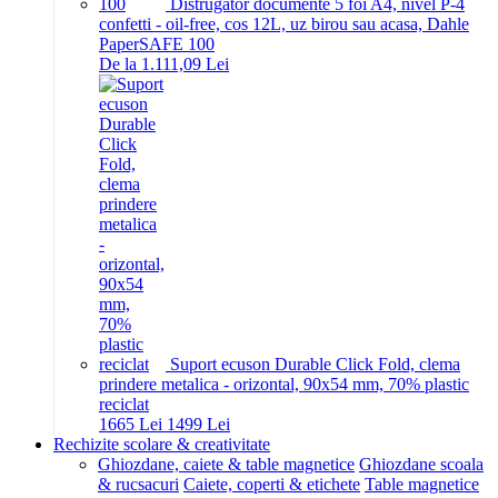
Distrugator documente 5 foi A4, nivel P-4
confetti - oil-free, cos 12L, uz birou sau acasa, Dahle
PaperSAFE 100
De la 1.111,09 Lei
Suport ecuson Durable Click Fold, clema
prindere metalica - orizontal, 90x54 mm, 70% plastic
reciclat
16
65
Lei
14
99
Lei
Rechizite scolare & creativitate
Ghiozdane, caiete & table magnetice
Ghiozdane scoala
& rucsacuri
Caiete, coperti & etichete
Table magnetice