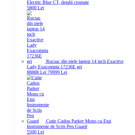
Electric Blue CT, detalii cromate
58
00
Lei
Rucsac din piele laptop 14 inch Exactive
Lady Exacompta 17236E gri
888
88
Lei
799
99
Lei
Cutie Cadou Parker Mono cu Etui
Instrumente de Scris Pen Guard
55
00
Lei