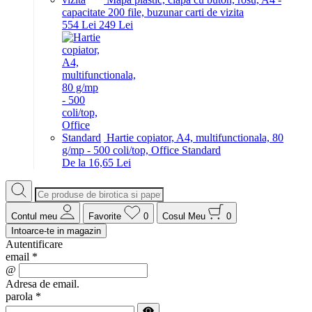
capacitate 200 file, buzunar carti de vizita
5
54
Lei
2
49
Lei
Hartie copiator, A4, multifunctionala, 80
g/mp - 500 coli/top, Office Standard
De la 16,65 Lei
Contul meu
Favorite
0
Cosul Meu
0
Intoarce-te in magazin
Autentificare
email
*
@
Adresa de email.
parola
*