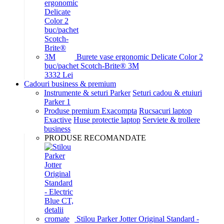
Burete vase ergonomic Delicate Color 2
buc/pachet Scotch-Brite® 3M
33
32
Lei
Cadouri business & premium
Instrumente & seturi Parker
Seturi cadou & etuiuri
Parker 1
Produse premium Exacompta
Rucsacuri laptop
Exactive
Huse protectie laptop
Serviete & trollere
business
PRODUSE RECOMANDATE
Stilou Parker Jotter Original Standard -