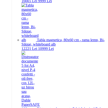
166
65
Lei
99
99
Lei
Tabla magnetica, 80x60 cm - rama lemn, Bi-
Silque, whiteboard alb
122
21
Lei
109
99
Lei