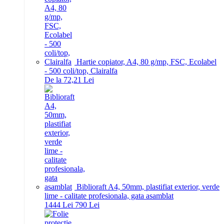
Hartie copiator, A4, 80 g/mp, FSC, Ecolabel
- 500 coli/top, Clairalfa
De la 72,21 Lei
Biblioraft A4, 50mm, plastifiat exterior, verde
lime - calitate profesionala, gata asamblat
14
44
Lei
7
90
Lei