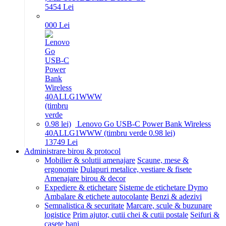
54
54
Lei
0
00
Lei
Lenovo Go USB-C Power Bank Wireless
40ALLG1WWW (timbru verde 0.98 lei)
137
49
Lei
Administrare birou & protocol
Mobilier & solutii amenajare
Scaune, mese &
ergonomie
Dulapuri metalice, vestiare & fisete
Amenajare birou & decor
Expediere & etichetare
Sisteme de etichetare Dymo
Ambalare & etichete autocolante
Benzi & adezivi
Semnalistica & securitate
Marcare, scule & buzunare
logistice
Prim ajutor, cutii chei & cutii postale
Seifuri &
casete bani