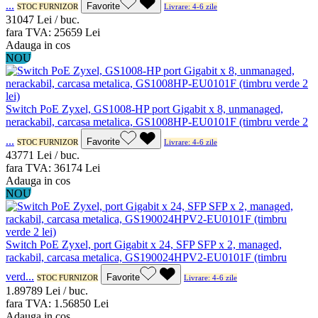
...
Favorite
STOC FURNIZOR
Livrare: 4-6 zile
310
47
Lei / buc.
fara TVA:
256
59
Lei
Adauga in cos
NOU
Switch PoE Zyxel, GS1008-HP port Gigabit x 8, unmanaged,
nerackabil, carcasa metalica, GS1008HP-EU0101F (timbru verde 2
...
Favorite
STOC FURNIZOR
Livrare: 4-6 zile
437
71
Lei / buc.
fara TVA:
361
74
Lei
Adauga in cos
NOU
Switch PoE Zyxel, port Gigabit x 24, SFP SFP x 2, managed,
rackabil, carcasa metalica, GS190024HPV2-EU0101F (timbru
verd...
Favorite
STOC FURNIZOR
Livrare: 4-6 zile
1.897
89
Lei / buc.
fara TVA:
1.568
50
Lei
Adauga in cos