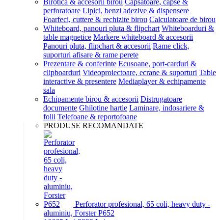
Birotica & accesorii birou
Capsatoare, capse &
perforatoare
Lipici, benzi adezive & dispensere
Foarfeci, cuttere & rechizite birou
Calculatoare de birou
Whiteboard, panouri pluta & flipchart
Whiteboarduri &
table magnetice
Markere whiteboard & accesorii
Panouri pluta, flipchart & accesorii
Rame click,
suporturi afisare & rame perete
Prezentare & conferinte
Ecusoane, port-carduri &
clipboarduri
Videoproiectoare, ecrane & suporturi
Table
interactive & presentere
Mediaplayer & echipamente
sala
Echipamente birou & accesorii
Distrugatoare
documente
Ghilotine hartie
Laminare, indosariere &
folii
Telefoane & reportofoane
PRODUSE RECOMANDATE
Perforator profesional, 65 coli, heavy duty -
aluminiu, Forster P652