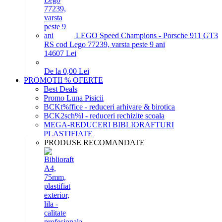
LEGO Speed Champions - Porsche 911 GT3
RS cod Lego 77239, varsta peste 9 ani
146
07
Lei
De la 0,00 Lei
PROMOTII % OFERTE
Best Deals
Promo Luna Pisicii
BCKt%ffice - reduceri arhivare & birotica
BCK2sch%l - reduceri rechizite scoala
MEGA-REDUCERI BIBLIORAFTURI
PLASTIFIATE
PRODUSE RECOMANDATE