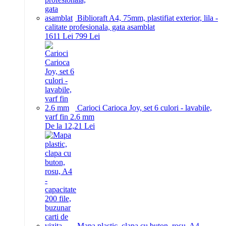
Biblioraft A4, 75mm, plastifiat exterior, lila -
calitate profesionala, gata asamblat
16
11
Lei
7
99
Lei
Carioci Carioca Joy, set 6 culori - lavabile,
varf fin 2.6 mm
De la 12,21 Lei
Mapa plastic, clapa cu buton, rosu, A4 -