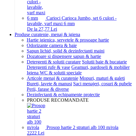
Carioci Carioca Jumbo, set 6 culori -
lavabile, varf maxi 6 mm
De la 27,77 Lei
Produse curatenie, menaj & igiena
Hartie igienica, servetele & prosoape hartie
Odorizante camera & baie
Sapun lichid, solid & dezinfectanti maini
Dozatoare si dispensere sapun & hartie
Detergenti & solutii curatare
Solutii baie & bucatarie
Detergenti rufe & vase
Geamuri, pardoseli & mobilier
Igiena WC & solutii speciale
Articole menaj & curatenie
Mopuri, maturi & galeti
Bureti, lavete & manusi
Saci menajeri, cosuri & pubele
Perii, farase & diverse
Dezinfectanti & echipamente protectie
PRODUSE RECOMANDATE
Prosop hartie 2 straturi alb 100 m/rola
22
22
Lei