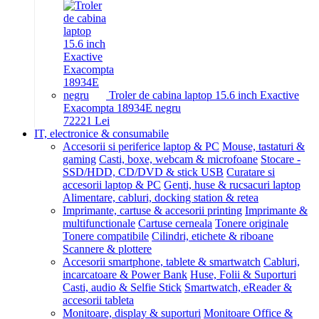
Troler de cabina laptop 15.6 inch Exactive
Exacompta 18934E negru
722
21
Lei
IT, electronice & consumabile
Accesorii si periferice laptop & PC
Mouse, tastaturi &
gaming
Casti, boxe, webcam & microfoane
Stocare -
SSD/HDD, CD/DVD & stick USB
Curatare si
accesorii laptop & PC
Genti, huse & rucsacuri laptop
Alimentare, cabluri, docking station & retea
Imprimante, cartuse & accesorii printing
Imprimante &
multifunctionale
Cartuse cerneala
Tonere originale
Tonere compatibile
Cilindri, etichete & riboane
Scannere & plottere
Accesorii smartphone, tablete & smartwatch
Cabluri,
incarcatoare & Power Bank
Huse, Folii & Suporturi
Casti, audio & Selfie Stick
Smartwatch, eReader &
accesorii tableta
Monitoare, display & suporturi
Monitoare Office &