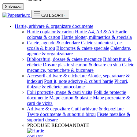
Salveaza
CATEGORII
Hartie, arhivare & organizare documente
Hartie copiator & carton
Hartie A4, A3 & A5
Hartie
colorata & carton
Hartie plotter, milimetrica & speciala
Caiete, agende & calendare
Caiete studentesti, de
scoala & birou
Blocnotes & caiete speciale
Calendare,
agende & organizatoare
Bibliorafturi, dosare & caiete mecanice
Bibliorafturi &
etichete
Dosare plastic si carton & dosare cu sina
Caiete
mecanice, portetichete & buzunare
Accesorii arhivare & etichetare
Alonje, separatoare &
indexuri
Post-it, note adezive & cuburi hartie
Plicuri,
tipizate & etichete autocolante
Folii protectie, mape & carti vizita
Folii de protectie
documente
Mape carton & plastic
Mape prezentare &
carti de vizita
Arhivare & depozitare
Cutii arhivare & depozitare
Tavite documente & suporturi birou
Fisete metalice &
suporturi dosare
PRODUSE RECOMANDATE