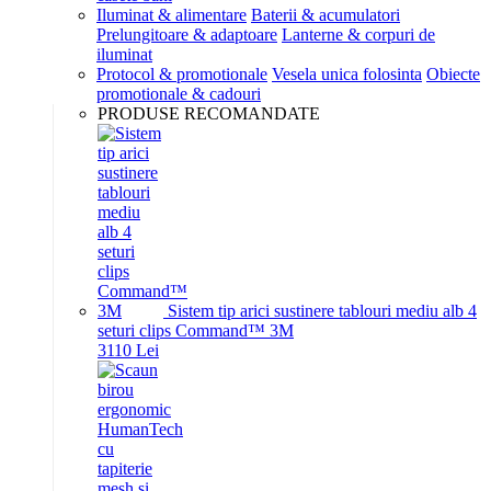
Iluminat & alimentare
Baterii & acumulatori
Prelungitoare & adaptoare
Lanterne & corpuri de
iluminat
Protocol & promotionale
Vesela unica folosinta
Obiecte
promotionale & cadouri
PRODUSE RECOMANDATE
Sistem tip arici sustinere tablouri mediu alb 4
seturi clips Command™ 3M
31
10
Lei