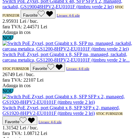
Switch PoE Zyxel, port Gigabit x 48, SFP SFP x 2, managed,
rackabil, GS190048HPV2-EU0101F (timbru verde 2 lei)
STOC
Favorite
FURNIZOR
Livrare: 4-6 zile
2.959
31
Lei / buc.
fara TVA:
2.445
71
Lei
Adauga in cos
NOU
Switch PoE Zyxel, port Gigabit x 8, SFP nu, managed, rackabil,
carcasa metalica, GS1200-8HPV2-EU0101F (timbru verde 2 le...
Favorite
STOC FURNIZOR
Livrare: 4-6 zile
267
49
Lei / buc.
fara TVA:
221
07
Lei
Adauga in cos
NOU
Switch PoE Zyxel, port Gigabit x 8, SFP SFP x 2, managed,
GS1920-8HPV2-EU0101F (timbru verde 2 lei)
STOC FURNIZOR
Favorite
Livrare: 4-6 zile
1.315
42
Lei / buc.
fara TVA:
1.087
12
Lei