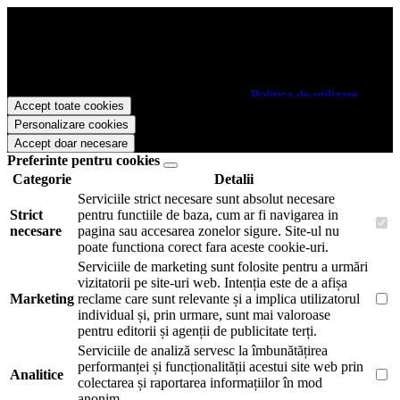
Papetarie.ro foloseste cookies pentru a tine minte faptul ca v-ati logat
pe site si pentru a va putea stoca produsele in cosul de cumparaturi.
De asemenea acestea vor colecta statistici anonime, pentru a va oferi
si livra functii avansate si continut personalizat de marketing.
Pentru a va putea bucura de intreaga experienta ca vizitator
Papetarie.ro este necesar sa fiti de acord cu
Politica de utilizare
Accept toate cookies
cookie-uri
.
Personalizare cookies
Accept doar necesare
Preferinte pentru cookies
Categorie
Detalii
Serviciile strict necesare sunt absolut necesare
Strict
pentru functiile de baza, cum ar fi navigarea in
necesare
pagina sau accesarea zonelor sigure. Site-ul nu
poate functiona corect fara aceste cookie-uri.
Serviciile de marketing sunt folosite pentru a urmări
vizitatorii pe site-uri web. Intenția este de a afișa
Marketing
reclame care sunt relevante și a implica utilizatorul
individual și, prin urmare, sunt mai valoroase
pentru editorii și agenții de publicitate terți.
Serviciile de analiză servesc la îmbunătățirea
performanței și funcționalității acestui site web prin
Analitice
colectarea și raportarea informațiilor în mod
anonim.