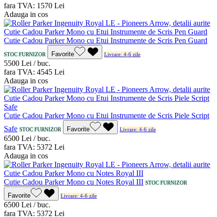
fara TVA:
15
70
Lei
Adauga in cos
Cutie Cadou Parker Mono cu Etui Instrumente de Scris Pen Guard
Favorite
STOC FURNIZOR
Livrare: 4-6 zile
55
00
Lei / buc.
fara TVA:
45
45
Lei
Adauga in cos
Cutie Cadou Parker Mono cu Etui Instrumente de Scris Piele Script
Safe
Favorite
STOC FURNIZOR
Livrare: 4-6 zile
65
00
Lei / buc.
fara TVA:
53
72
Lei
Adauga in cos
Cutie Cadou Parker Mono cu Notes Royal III
STOC FURNIZOR
Favorite
Livrare: 4-6 zile
65
00
Lei / buc.
fara TVA:
53
72
Lei