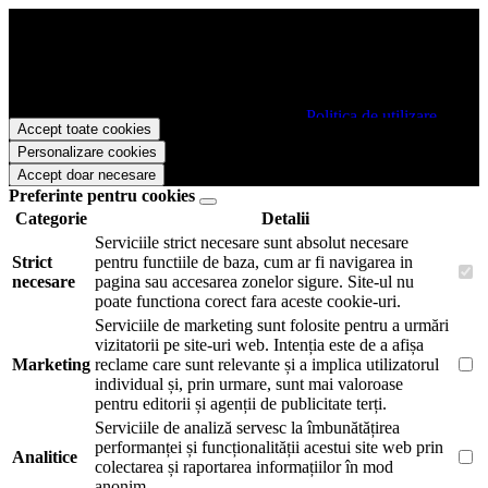
Papetarie.ro foloseste cookies pentru a tine minte faptul ca v-ati logat
pe site si pentru a va putea stoca produsele in cosul de cumparaturi.
De asemenea acestea vor colecta statistici anonime, pentru a va oferi
si livra functii avansate si continut personalizat de marketing.
Pentru a va putea bucura de intreaga experienta ca vizitator
Papetarie.ro este necesar sa fiti de acord cu
Politica de utilizare
Accept toate cookies
cookie-uri
.
Personalizare cookies
Accept doar necesare
Preferinte pentru cookies
Categorie
Detalii
Serviciile strict necesare sunt absolut necesare
Strict
pentru functiile de baza, cum ar fi navigarea in
necesare
pagina sau accesarea zonelor sigure. Site-ul nu
poate functiona corect fara aceste cookie-uri.
Serviciile de marketing sunt folosite pentru a urmări
vizitatorii pe site-uri web. Intenția este de a afișa
Marketing
reclame care sunt relevante și a implica utilizatorul
individual și, prin urmare, sunt mai valoroase
pentru editorii și agenții de publicitate terți.
Serviciile de analiză servesc la îmbunătățirea
performanței și funcționalității acestui site web prin
Analitice
colectarea și raportarea informațiilor în mod
anonim.