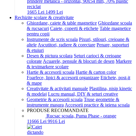
prindere metalica - orizontal, 90x54 mm, 70% plastic
reciclat
16
65
Lei
14
99
Lei
Rechizite scolare & creativitate
Ghiozdane, caiete & table magnetice
Ghiozdane scoala
& rucsacuri
Caiete, coperti & etichete
Table magnetice
pentru copii
Instrumente de scris scoala
Pixuri, stilouri, creioane &
altele
Ascutitori, radiere & corectare
Penare, suporturi
& etuiuri
Desen & pictura scolara
Seturi carioci & creioane
colorate
Acuarele, pensule & blocuri de desen
Markere
& textmarkere scolare
Hartie & accesorii scoala
Hartie & carton color
Foarfece, lipici & accesorii organizare
Etichete, post-it
& mape
Creativitate & activitati manuale
Plastilina, nisip kinetic
& modelaj
Lucru manual, DIY & seturi creative
Geometrie & accesorii scoala
Truse geometrie &
instrumente masura
Accesorii practice & igiena scoala
PRODUSE RECOMANDATE
Rucsac scoala, Puma Phase - orange
116
66
Lei
99
16
Lei