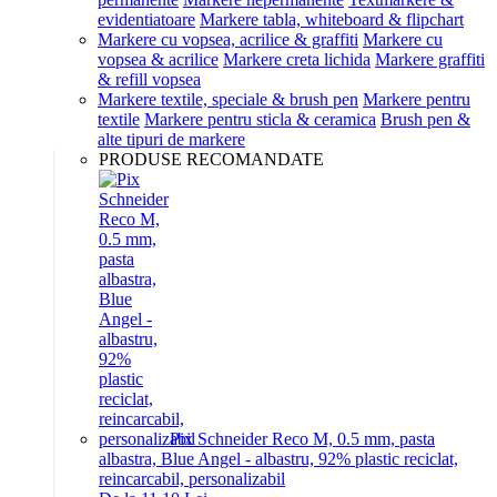
evidentiatoare
Markere tabla, whiteboard & flipchart
Markere cu vopsea, acrilice & graffiti
Markere cu
vopsea & acrilice
Markere creta lichida
Markere graffiti
& refill vopsea
Markere textile, speciale & brush pen
Markere pentru
textile
Markere pentru sticla & ceramica
Brush pen &
alte tipuri de markere
PRODUSE RECOMANDATE
Pix Schneider Reco M, 0.5 mm, pasta
albastra, Blue Angel - albastru, 92% plastic reciclat,
reincarcabil, personalizabil