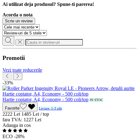
Ai utilizat deja produsul? Spune-ti parerea!
Acorda o nota
Scrie un review
Promotii
Vezi toate reducerile
-33%
Hartie copiator, A4, Economy - 500 coli/top
IN STOC
Favorite
Livrare: 1-3 zile
22
22
Lei
14
85
Lei / top
fara TVA:
12
27
Lei
Adauga in cos
ECO
-28%