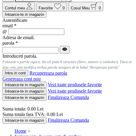
Contul meu
Favorite
0
Cosul Meu
0
Intoarce-te in magazin
Autentificare
email
*
@
Adresa de email.
parola
*
Introduceti parola.
Foloseste o parola sigura, din cel putin 8 caractere (litere, numere si simboluri). Daca ai
deja cont, poti modifica vechea parola nesigura de la linkul "Recuperaza parola".
Recupereaza parola
Intra in cont
Genereaza cont nou
Vezi toate produsele favorite
Intoarce-te in magazin
Vezi toate produsele favorite
Intoarce-te in magazin
Finalizeaza Comanda
Intoarce-te in magazin
Suma totala:
0.00
Lei
Suma totala fara TVA:
0.00
Lei
Finalizeaza Comanda
Intoarce-te in magazin
Home
>