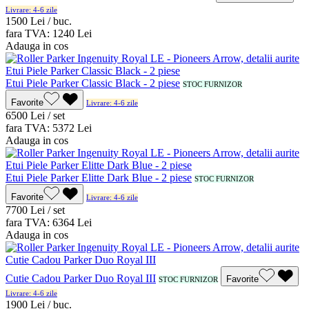
Livrare: 4-6 zile
15
00
Lei / buc.
fara TVA:
12
40
Lei
Adauga in cos
Etui Piele Parker Classic Black - 2 piese
STOC FURNIZOR
Favorite
Livrare: 4-6 zile
65
00
Lei / set
fara TVA:
53
72
Lei
Adauga in cos
Etui Piele Parker Elitte Dark Blue - 2 piese
STOC FURNIZOR
Favorite
Livrare: 4-6 zile
77
00
Lei / set
fara TVA:
63
64
Lei
Adauga in cos
Cutie Cadou Parker Duo Royal III
Favorite
STOC FURNIZOR
Livrare: 4-6 zile
19
00
Lei / buc.