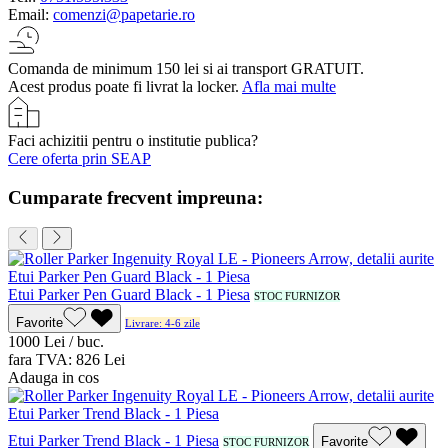
Email:
comenzi@papetarie.ro
Comanda de minimum 150 lei si ai transport GRATUIT.
Acest produs poate fi livrat la locker.
Afla mai multe
Faci achizitii pentru o institutie publica?
Cere oferta prin SEAP
Cumparate frecvent impreuna:
Etui Parker Pen Guard Black - 1 Piesa
STOC FURNIZOR
Favorite
Livrare: 4-6 zile
10
00
Lei / buc.
fara TVA:
8
26
Lei
Adauga in cos
Etui Parker Trend Black - 1 Piesa
Favorite
STOC FURNIZOR