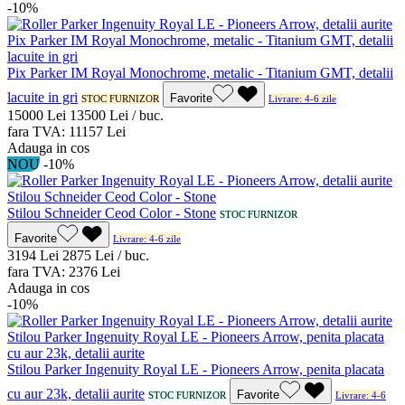
-10%
Pix Parker IM Royal Monochrome, metalic - Titanium GMT, detalii
lacuite in gri
Favorite
STOC FURNIZOR
Livrare: 4-6 zile
150
00
Lei
135
00
Lei / buc.
fara TVA:
111
57
Lei
Adauga in cos
NOU
-10%
Stilou Schneider Ceod Color - Stone
STOC FURNIZOR
Favorite
Livrare: 4-6 zile
31
94
Lei
28
75
Lei / buc.
fara TVA:
23
76
Lei
Adauga in cos
-10%
Stilou Parker Ingenuity Royal LE - Pioneers Arrow, penita placata
cu aur 23k, detalii aurite
Favorite
STOC FURNIZOR
Livrare: 4-6