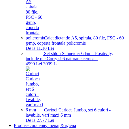
Caiet dictando A5, spirala, 80 file, FSC - 60
g/mp, coperta frontala policromie
De la 11,10 Lei
Set stilou Schneider Glam - Positivity,
include pic Corry si 6 patroane cerneala
49
99
Lei
39
99
Lei
Carioci Carioca Jumbo, set 6 culori -
lavabile, varf maxi 6 mm
De la 27,77 Lei
Produse curatenie, menaj & igiena