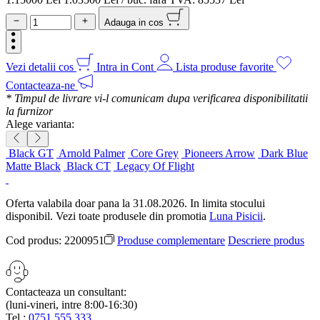
Adauga in cos
Vezi detalii cos
Intra in Cont
Lista produse favorite
Contacteaza-ne
* Timpul de livrare vi-l comunicam dupa verificarea disponibilitatii
la furnizor
Alege varianta:
Black GT
Arnold Palmer
Core Grey
Pioneers Arrow
Dark Blue
Matte Black
Black CT
Legacy Of Flight
Oferta valabila doar pana la 31.08.2026. In limita stocului
disponibil. Vezi toate produsele din promotia
Luna Pisicii
.
Cod produs:
2200951
Produse complementare
Descriere produs
Contacteaza un consultant:
(luni-vineri, intre 8:00-16:30)
Tel.:
0751.555.333