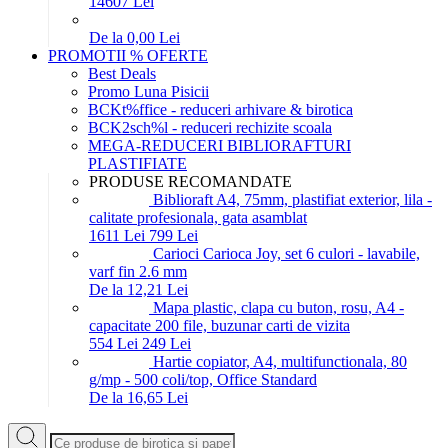
146
07
Lei
De la 0,00 Lei
PROMOTII % OFERTE
Best Deals
Promo Luna Pisicii
BCKt%ffice - reduceri arhivare & birotica
BCK2sch%l - reduceri rechizite scoala
MEGA-REDUCERI BIBLIORAFTURI
PLASTIFIATE
PRODUSE RECOMANDATE
Biblioraft A4, 75mm, plastifiat exterior, lila -
calitate profesionala, gata asamblat
16
11
Lei
7
99
Lei
Carioci Carioca Joy, set 6 culori - lavabile,
varf fin 2.6 mm
De la 12,21 Lei
Mapa plastic, clapa cu buton, rosu, A4 -
capacitate 200 file, buzunar carti de vizita
5
54
Lei
2
49
Lei
Hartie copiator, A4, multifunctionala, 80
g/mp - 500 coli/top, Office Standard
De la 16,65 Lei