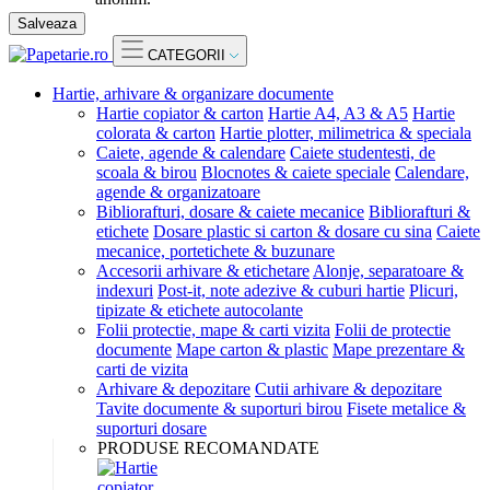
Salveaza
CATEGORII
Hartie, arhivare & organizare documente
Hartie copiator & carton
Hartie A4, A3 & A5
Hartie
colorata & carton
Hartie plotter, milimetrica & speciala
Caiete, agende & calendare
Caiete studentesti, de
scoala & birou
Blocnotes & caiete speciale
Calendare,
agende & organizatoare
Bibliorafturi, dosare & caiete mecanice
Bibliorafturi &
etichete
Dosare plastic si carton & dosare cu sina
Caiete
mecanice, portetichete & buzunare
Accesorii arhivare & etichetare
Alonje, separatoare &
indexuri
Post-it, note adezive & cuburi hartie
Plicuri,
tipizate & etichete autocolante
Folii protectie, mape & carti vizita
Folii de protectie
documente
Mape carton & plastic
Mape prezentare &
carti de vizita
Arhivare & depozitare
Cutii arhivare & depozitare
Tavite documente & suporturi birou
Fisete metalice &
suporturi dosare
PRODUSE RECOMANDATE