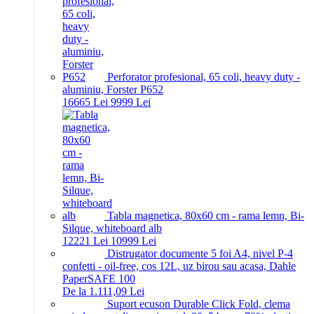
Perforator profesional, 65 coli, heavy duty -
aluminiu, Forster P652
166
65
Lei
99
99
Lei
Tabla magnetica, 80x60 cm - rama lemn, Bi-
Silque, whiteboard alb
122
21
Lei
109
99
Lei
Distrugator documente 5 foi A4, nivel P-4
confetti - oil-free, cos 12L, uz birou sau acasa, Dahle
PaperSAFE 100
De la 1.111,09 Lei
Suport ecuson Durable Click Fold, clema