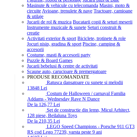
Masinute & vehicule cu telecomanda
Masini, moto &
circuite
Avioane, trenulete & nave
Tractoare, camioane
& utilaje
Jucarii de rol & muzica
Bucatarii copii & seturi meserii
Instrumente muzicale & sunete
Seturi construit &
creatie
Activitati exterior & sport
Biciclete, trotinete & role
Jocuri nisip, gradina & sport
Piscine, camping &
accesorii
Costume, masti & accesorii party
Puzzle & Board Games
Jucarii bebelusi & centre de activitati
Scaune auto, carucioare & premergatoare
PRODUSE RECOMANDATE
Ratusca dansatoare cu sunete si melodii
138
48
Lei
Costum de Halloween / carnaval Familia
Addams - Wednesday Rave N Dance
De la 126,77 Lei
Set de constructie din lemn, Micul Arhitect,
128 piese, Beilaluna Toys
De la 210,35 Lei
LEGO Speed Champions - Porsche 911 GT3
RS cod Lego 77239, varsta peste 9 ani