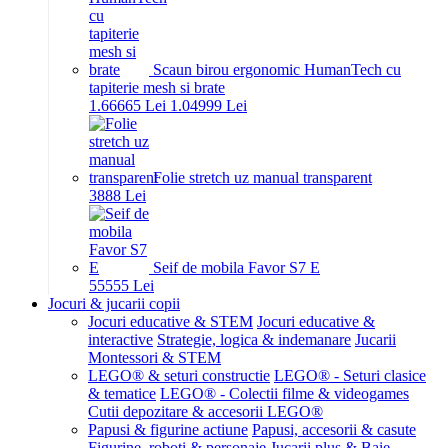
Scaun birou ergonomic HumanTech cu
tapiterie mesh si brate
1.666
65
Lei
1.049
99
Lei
Folie stretch uz manual transparent
38
88
Lei
Seif de mobila Favor S7 E
555
55
Lei
Jocuri & jucarii copii
Jocuri educative & STEM
Jocuri educative &
interactive
Strategie, logica & indemanare
Jucarii
Montessori & STEM
LEGO® & seturi constructie
LEGO® - Seturi clasice
& tematice
LEGO® - Colectii filme & videogames
Cutii depozitare & accesorii LEGO®
Papusi & figurine actiune
Papusi, accesorii & casute
Figurine, roboti & personaje
Jucarii plus & Baie