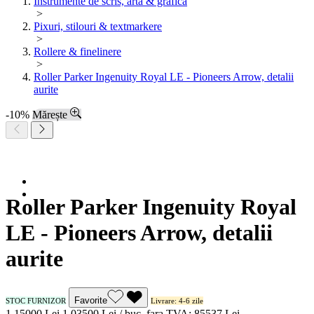
Instrumente de scris, arta & grafica
>
Pixuri, stilouri & textmarkere
>
Rollere & finelinere
>
Roller Parker Ingenuity Royal LE - Pioneers Arrow, detalii
aurite
-10%
Mărește
Roller Parker Ingenuity Royal
LE - Pioneers Arrow, detalii
aurite
Favorite
STOC FURNIZOR
Livrare: 4-6 zile
1.150
00
Lei
1.035
00
Lei / buc.
fara TVA:
855
37
Lei