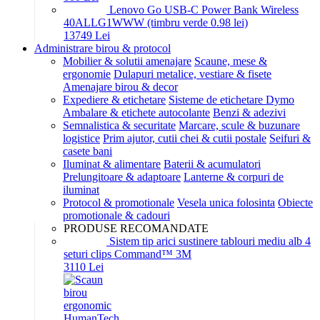
Lenovo Go USB-C Power Bank Wireless
40ALLG1WWW (timbru verde 0.98 lei)
137
49
Lei
Administrare birou & protocol
Mobilier & solutii amenajare
Scaune, mese &
ergonomie
Dulapuri metalice, vestiare & fisete
Amenajare birou & decor
Expediere & etichetare
Sisteme de etichetare Dymo
Ambalare & etichete autocolante
Benzi & adezivi
Semnalistica & securitate
Marcare, scule & buzunare
logistice
Prim ajutor, cutii chei & cutii postale
Seifuri &
casete bani
Iluminat & alimentare
Baterii & acumulatori
Prelungitoare & adaptoare
Lanterne & corpuri de
iluminat
Protocol & promotionale
Vesela unica folosinta
Obiecte
promotionale & cadouri
PRODUSE RECOMANDATE
Sistem tip arici sustinere tablouri mediu alb 4
seturi clips Command™ 3M
31
10
Lei