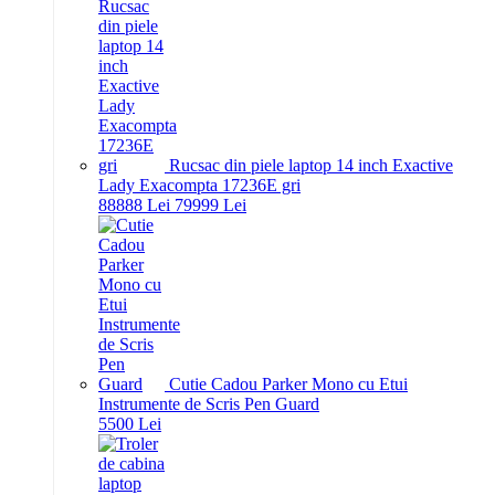
Rucsac din piele laptop 14 inch Exactive
Lady Exacompta 17236E gri
888
88
Lei
799
99
Lei
Cutie Cadou Parker Mono cu Etui
Instrumente de Scris Pen Guard
55
00
Lei