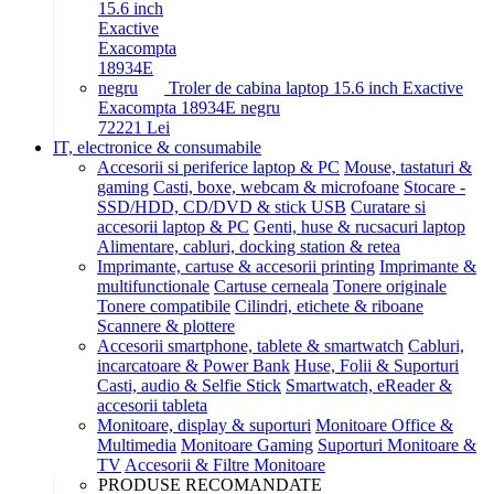
Troler de cabina laptop 15.6 inch Exactive
Exacompta 18934E negru
722
21
Lei
IT, electronice & consumabile
Accesorii si periferice laptop & PC
Mouse, tastaturi &
gaming
Casti, boxe, webcam & microfoane
Stocare -
SSD/HDD, CD/DVD & stick USB
Curatare si
accesorii laptop & PC
Genti, huse & rucsacuri laptop
Alimentare, cabluri, docking station & retea
Imprimante, cartuse & accesorii printing
Imprimante &
multifunctionale
Cartuse cerneala
Tonere originale
Tonere compatibile
Cilindri, etichete & riboane
Scannere & plottere
Accesorii smartphone, tablete & smartwatch
Cabluri,
incarcatoare & Power Bank
Huse, Folii & Suporturi
Casti, audio & Selfie Stick
Smartwatch, eReader &
accesorii tableta
Monitoare, display & suporturi
Monitoare Office &
Multimedia
Monitoare Gaming
Suporturi Monitoare &
TV
Accesorii & Filtre Monitoare
PRODUSE RECOMANDATE