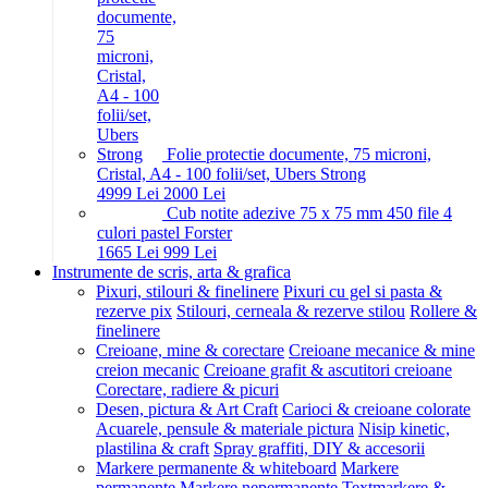
Folie protectie documente, 75 microni,
Cristal, A4 - 100 folii/set, Ubers Strong
49
99
Lei
20
00
Lei
Cub notite adezive 75 x 75 mm 450 file 4
culori pastel Forster
16
65
Lei
9
99
Lei
Instrumente de scris, arta & grafica
Pixuri, stilouri & finelinere
Pixuri cu gel si pasta &
rezerve pix
Stilouri, cerneala & rezerve stilou
Rollere &
finelinere
Creioane, mine & corectare
Creioane mecanice & mine
creion mecanic
Creioane grafit & ascutitori creioane
Corectare, radiere & picuri
Desen, pictura & Art Craft
Carioci & creioane colorate
Acuarele, pensule & materiale pictura
Nisip kinetic,
plastilina & craft
Spray graffiti, DIY & accesorii
Markere permanente & whiteboard
Markere
permanente
Markere nepermanente
Textmarkere &