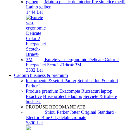
Matura plastic de interior fire sintetice medii
Latino galben
14
44
Lei
Burete vase ergonomic Delicate Color 2
buc/pachet Scotch-Brite® 3M
33
32
Lei
Cadouri business & premium
Instrumente & seturi Parker
Seturi cadou & etuiuri
Parker 1
Produse premium Exacompta
Rucsacuri laptop
Exactive
Huse protectie laptop
Serviete & trollere
business
PRODUSE RECOMANDATE
Stilou Parker Jotter Original Standard -
Electric Blue CT, detalii cromate
58
00
Lei