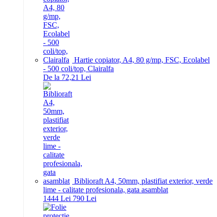
Hartie copiator, A4, 80 g/mp, FSC, Ecolabel
- 500 coli/top, Clairalfa
De la 72,21 Lei
Biblioraft A4, 50mm, plastifiat exterior, verde
lime - calitate profesionala, gata asamblat
14
44
Lei
7
90
Lei