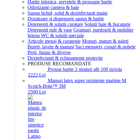
Hartie igienica, servetele & prosoape hartie
Odorizante camera & baie
Sapun lichid, solid & dezinfectanti maini
Dozatoare si dispensere sapun & hartie
Detergenti & solutii curatare
Solutii baie & bucatarie
Detergenti rufe & vase
Geamuri, pardoseli & mobilier
Igiena WC & solutii speciale
Articole menaj & curatenie
Mopuri, maturi & galeti
Bureti, lavete & manusi
Saci menajeri, cosuri & pubele
Perii, farase & diverse
Dezinfectanti & echipamente protectie
PRODUSE RECOMANDATE
Prosop hartie 2 straturi alb 100 m/rola
22
22
Lei
Manusi latex super rezistente marime M
Scotch-Brite™ 3M
25
00
Lei