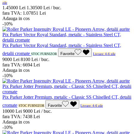
zile
1.450
00
Lei
1.305
00
Lei / buc.
fara TVA:
1.078
51
Lei
Adauga in cos
-10%
Pix Parker Vector Royal Standard, metalic - Stainless Steel CT,
detalii cromate
Favorite
STOC FURNIZOR
Livrare: 4-6 zile
90
00
Lei
81
00
Lei / buc.
fara TVA:
66
94
Lei
Adauga in cos
-10%
Pix Parker Jotter Premium, metalic - Classic SS Chiselled CT, detalii
cromate
Favorite
STOC FURNIZOR
Livrare: 4-6 zile
100
00
Lei
90
00
Lei / buc.
fara TVA:
74
38
Lei
Adauga in cos
-10%