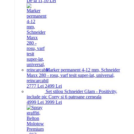
De la 11,10 Lei
Marker permanent 4-12 mm, Schneider
Maxx 280 - rosu, varf tesit super-lat, universal,
reincarcabil
27
77
Lei
24
99
Lei
Set stilou Schneider Glam - Positivity,
include pic Corry si 6 patroane cerneala
49
99
Lei
39
99
Lei