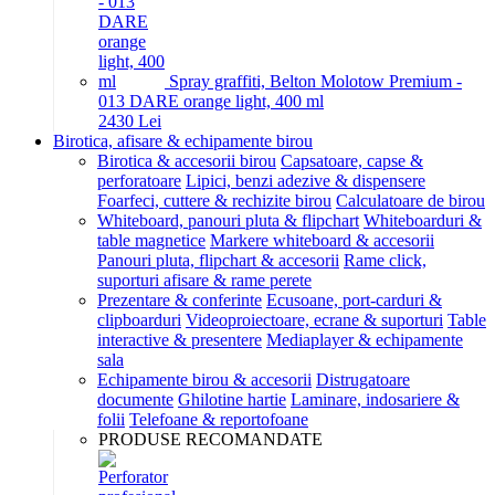
Spray graffiti, Belton Molotow Premium -
013 DARE orange light, 400 ml
24
30
Lei
Birotica, afisare & echipamente birou
Birotica & accesorii birou
Capsatoare, capse &
perforatoare
Lipici, benzi adezive & dispensere
Foarfeci, cuttere & rechizite birou
Calculatoare de birou
Whiteboard, panouri pluta & flipchart
Whiteboarduri &
table magnetice
Markere whiteboard & accesorii
Panouri pluta, flipchart & accesorii
Rame click,
suporturi afisare & rame perete
Prezentare & conferinte
Ecusoane, port-carduri &
clipboarduri
Videoproiectoare, ecrane & suporturi
Table
interactive & presentere
Mediaplayer & echipamente
sala
Echipamente birou & accesorii
Distrugatoare
documente
Ghilotine hartie
Laminare, indosariere &
folii
Telefoane & reportofoane
PRODUSE RECOMANDATE