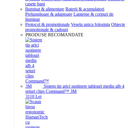
casete bani
Iluminat & alimentare
Baterii & acumulatori
Prelungitoare & adaptoare
Lanterne & corpuri de
iluminat
Protocol & promotionale
Vesela unica folosinta
Obiecte
promotionale & cadouri
PRODUSE RECOMANDATE
Sistem tip arici sustinere tablouri mediu alb 4
seturi clips Command™ 3M
31
10
Lei