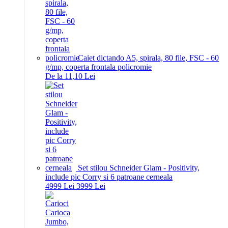
Caiet dictando A5, spirala, 80 file, FSC - 60
g/mp, coperta frontala policromie
De la 11,10 Lei
Set stilou Schneider Glam - Positivity,
include pic Corry si 6 patroane cerneala
49
99
Lei
39
99
Lei