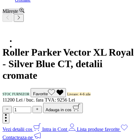
Mărește
Roller Parker Vector XL Royal
- Silver Blue CT, detalii
cromate
Favorite
STOC FURNIZOR
Livrare: 4-6 zile
112
00
Lei / buc.
fara TVA:
92
56
Lei
Adauga in cos
Vezi detalii cos
Intra in Cont
Lista produse favorite
Contacteaza-ne