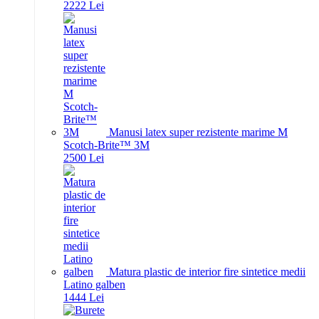
22
22
Lei
Manusi latex super rezistente marime M
Scotch-Brite™ 3M
25
00
Lei
Matura plastic de interior fire sintetice medii
Latino galben
14
44
Lei