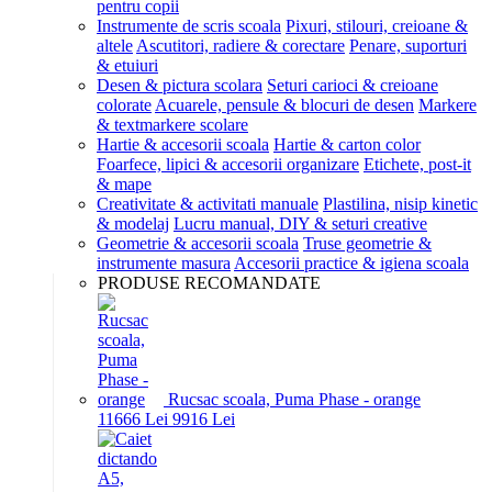
pentru copii
Instrumente de scris scoala
Pixuri, stilouri, creioane &
altele
Ascutitori, radiere & corectare
Penare, suporturi
& etuiuri
Desen & pictura scolara
Seturi carioci & creioane
colorate
Acuarele, pensule & blocuri de desen
Markere
& textmarkere scolare
Hartie & accesorii scoala
Hartie & carton color
Foarfece, lipici & accesorii organizare
Etichete, post-it
& mape
Creativitate & activitati manuale
Plastilina, nisip kinetic
& modelaj
Lucru manual, DIY & seturi creative
Geometrie & accesorii scoala
Truse geometrie &
instrumente masura
Accesorii practice & igiena scoala
PRODUSE RECOMANDATE
Rucsac scoala, Puma Phase - orange
116
66
Lei
99
16
Lei