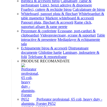
Birotica & accesorii birou
Capsatoare, capse &
perforatoare
Lipici, benzi adezive & dispensere
Foarfeci, cuttere & rechizite birou
Calculatoare de birou
Whiteboard, panouri pluta & flipchart
Whiteboarduri &
table magnetice
Markere whiteboard & accesorii
Panouri pluta, flipchart & accesorii
Rame click,
suporturi afisare & rame perete
Prezentare & conferinte
Ecusoane, port-carduri &
clipboarduri
Videoproiectoare, ecrane & suporturi
Table
interactive & presentere
Mediaplayer & echipamente
sala
Echipamente birou & accesorii
Distrugatoare
documente
Ghilotine hartie
Laminare, indosariere &
folii
Telefoane & reportofoane
PRODUSE RECOMANDATE
Perforator profesional, 65 coli, heavy duty -
aluminiu, Forster P652