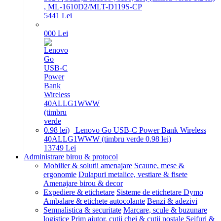
, ML-1610D2/MLT-D119S-CP
54
41
Lei
0
00
Lei
Lenovo Go USB-C Power Bank Wireless
40ALLG1WWW (timbru verde 0.98 lei)
137
49
Lei
Administrare birou & protocol
Mobilier & solutii amenajare
Scaune, mese &
ergonomie
Dulapuri metalice, vestiare & fisete
Amenajare birou & decor
Expediere & etichetare
Sisteme de etichetare Dymo
Ambalare & etichete autocolante
Benzi & adezivi
Semnalistica & securitate
Marcare, scule & buzunare
logistice
Prim ajutor, cutii chei & cutii postale
Seifuri &