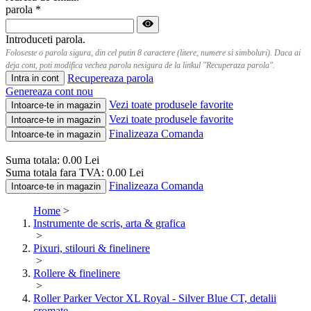
parola
*
Introduceti parola.
Foloseste o parola sigura, din cel putin 8 caractere (litere, numere si simboluri). Daca ai
deja cont, poti modifica vechea parola nesigura de la linkul "Recuperaza parola".
Recupereaza parola
Intra in cont
Genereaza cont nou
Vezi toate produsele favorite
Intoarce-te in magazin
Vezi toate produsele favorite
Intoarce-te in magazin
Finalizeaza Comanda
Intoarce-te in magazin
Suma totala:
0.00
Lei
Suma totala fara TVA:
0.00
Lei
Finalizeaza Comanda
Intoarce-te in magazin
Home
>
Instrumente de scris, arta & grafica
>
Pixuri, stilouri & finelinere
>
Rollere & finelinere
>
Roller Parker Vector XL Royal - Silver Blue CT, detalii
cromate