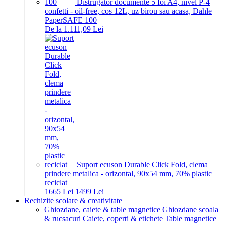
Distrugator documente 5 foi A4, nivel P-4
confetti - oil-free, cos 12L, uz birou sau acasa, Dahle
PaperSAFE 100
De la 1.111,09 Lei
Suport ecuson Durable Click Fold, clema
prindere metalica - orizontal, 90x54 mm, 70% plastic
reciclat
16
65
Lei
14
99
Lei
Rechizite scolare & creativitate
Ghiozdane, caiete & table magnetice
Ghiozdane scoala
& rucsacuri
Caiete, coperti & etichete
Table magnetice