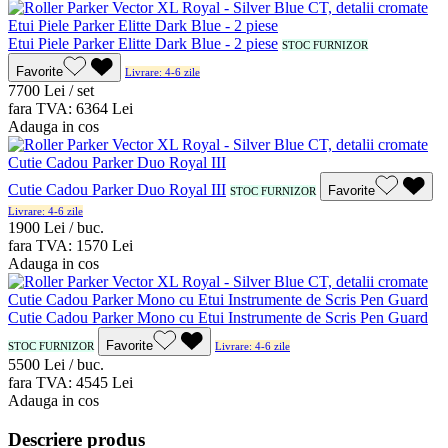
Etui Piele Parker Elitte Dark Blue - 2 piese
STOC FURNIZOR
Favorite
Livrare: 4-6 zile
77
00
Lei / set
fara TVA:
63
64
Lei
Adauga in cos
Cutie Cadou Parker Duo Royal III
Favorite
STOC FURNIZOR
Livrare: 4-6 zile
19
00
Lei / buc.
fara TVA:
15
70
Lei
Adauga in cos
Cutie Cadou Parker Mono cu Etui Instrumente de Scris Pen Guard
Favorite
STOC FURNIZOR
Livrare: 4-6 zile
55
00
Lei / buc.
fara TVA:
45
45
Lei
Adauga in cos
Descriere produs