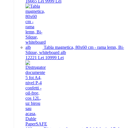
166
65
Lei
99
99
Lei
Tabla magnetica, 80x60 cm - rama lemn, Bi-
Silque, whiteboard alb
122
21
Lei
109
99
Lei