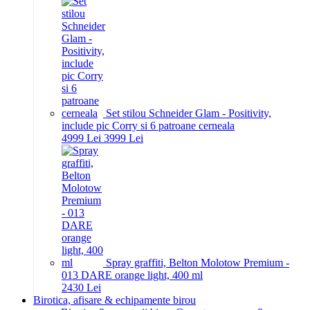
Set stilou Schneider Glam - Positivity,
include pic Corry si 6 patroane cerneala
49
99
Lei
39
99
Lei
Spray graffiti, Belton Molotow Premium -
013 DARE orange light, 400 ml
24
30
Lei
Birotica, afisare & echipamente birou