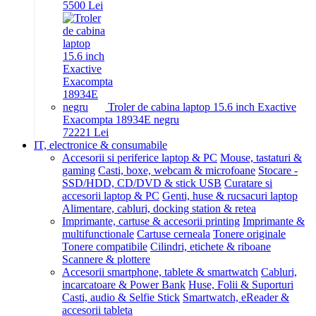
55
00
Lei
Troler de cabina laptop 15.6 inch Exactive
Exacompta 18934E negru
722
21
Lei
IT, electronice & consumabile
Accesorii si periferice laptop & PC
Mouse, tastaturi &
gaming
Casti, boxe, webcam & microfoane
Stocare -
SSD/HDD, CD/DVD & stick USB
Curatare si
accesorii laptop & PC
Genti, huse & rucsacuri laptop
Alimentare, cabluri, docking station & retea
Imprimante, cartuse & accesorii printing
Imprimante &
multifunctionale
Cartuse cerneala
Tonere originale
Tonere compatibile
Cilindri, etichete & riboane
Scannere & plottere
Accesorii smartphone, tablete & smartwatch
Cabluri,
incarcatoare & Power Bank
Huse, Folii & Suporturi
Casti, audio & Selfie Stick
Smartwatch, eReader &
accesorii tableta