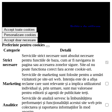
Papetarie.ro foloseste cookies pentru a tine minte faptul ca v-ati logat
pe site si pentru a va putea stoca produsele in cosul de cumparaturi.
De asemenea acestea vor colecta statistici anonime, pentru a va oferi
si livra functii avansate si continut personalizat de marketing.
Pentru a va putea bucura de intreaga experienta ca vizitator
Papetarie.ro este necesar sa fiti de acord cu
Politica de utilizare
Accept toate cookies
cookie-uri
.
Personalizare cookies
Accept doar necesare
Preferinte pentru cookies
Categorie
Detalii
Serviciile strict necesare sunt absolut necesare
Strict
pentru functiile de baza, cum ar fi navigarea in
necesare
pagina sau accesarea zonelor sigure. Site-ul nu
poate functiona corect fara aceste cookie-uri.
Serviciile de marketing sunt folosite pentru a urmări
vizitatorii pe site-uri web. Intenția este de a afișa
Marketing
reclame care sunt relevante și a implica utilizatorul
individual și, prin urmare, sunt mai valoroase
pentru editorii și agenții de publicitate terți.
Serviciile de analiză servesc la îmbunătățirea
performanței și funcționalității acestui site web prin
Analitice
colectarea și raportarea informațiilor în mod
anonim.