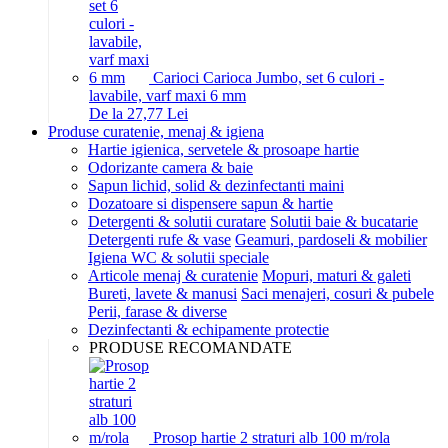
Carioci Carioca Jumbo, set 6 culori -
lavabile, varf maxi 6 mm
De la 27,77 Lei
Produse curatenie, menaj & igiena
Hartie igienica, servetele & prosoape hartie
Odorizante camera & baie
Sapun lichid, solid & dezinfectanti maini
Dozatoare si dispensere sapun & hartie
Detergenti & solutii curatare
Solutii baie & bucatarie
Detergenti rufe & vase
Geamuri, pardoseli & mobilier
Igiena WC & solutii speciale
Articole menaj & curatenie
Mopuri, maturi & galeti
Bureti, lavete & manusi
Saci menajeri, cosuri & pubele
Perii, farase & diverse
Dezinfectanti & echipamente protectie
PRODUSE RECOMANDATE
Prosop hartie 2 straturi alb 100 m/rola