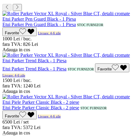
Etui Parker Pen Guard Black - 1 Piesa
STOC FURNIZOR
Favorite
Livrare: 4-6 zile
10
00
Lei / buc.
fara TVA:
8
26
Lei
Adauga in cos
Etui Parker Trend Black - 1 Piesa
Favorite
STOC FURNIZOR
Livrare: 4-6 zile
15
00
Lei / buc.
fara TVA:
12
40
Lei
Adauga in cos
Etui Piele Parker Classic Black - 2 piese
STOC FURNIZOR
Favorite
Livrare: 4-6 zile
65
00
Lei / set
fara TVA:
53
72
Lei
Adauga in cos