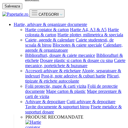
Salveaza
CATEGORII
Hartie, arhivare & organizare documente
Hartie copiator & carton
Hartie A4, A3 & A5
Hartie
colorata & carton
Hartie plotter, milimetrica & speciala
Caiete, agende & calendare
Caiete studentesti, de
scoala & birou
Blocnotes & caiete speciale
Calendare,
agende & organizatoare
Bibliorafturi, dosare & caiete mecanice
Bibliorafturi &
etichete
Dosare plastic si carton & dosare cu sina
Caiete
mecanice, portetichete & buzunare
Accesorii arhivare & etichetare
Alonje, separatoare &
indexuri
Post-it, note adezive & cuburi hartie
Plicuri,
tipizate & etichete autocolante
Folii protectie, mape & carti vizita
Folii de protectie
documente
Mape carton & plastic
Mape prezentare &
carti de vizita
Arhivare & depozitare
Cutii arhivare & depozitare
Tavite documente & suporturi birou
Fisete metalice &
suporturi dosare
PRODUSE RECOMANDATE