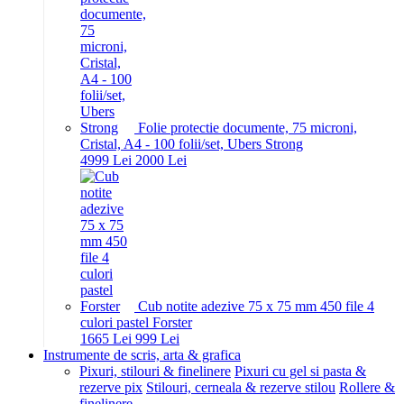
Folie protectie documente, 75 microni,
Cristal, A4 - 100 folii/set, Ubers Strong
49
99
Lei
20
00
Lei
Cub notite adezive 75 x 75 mm 450 file 4
culori pastel Forster
16
65
Lei
9
99
Lei
Instrumente de scris, arta & grafica
Pixuri, stilouri & finelinere
Pixuri cu gel si pasta &
rezerve pix
Stilouri, cerneala & rezerve stilou
Rollere &
finelinere