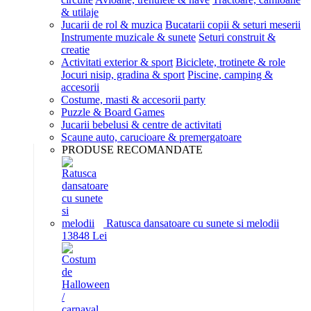
& utilaje
Jucarii de rol & muzica
Bucatarii copii & seturi meserii
Instrumente muzicale & sunete
Seturi construit &
creatie
Activitati exterior & sport
Biciclete, trotinete & role
Jocuri nisip, gradina & sport
Piscine, camping &
accesorii
Costume, masti & accesorii party
Puzzle & Board Games
Jucarii bebelusi & centre de activitati
Scaune auto, carucioare & premergatoare
PRODUSE RECOMANDATE
Ratusca dansatoare cu sunete si melodii
138
48
Lei