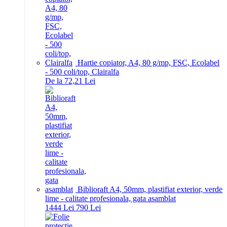
Hartie copiator, A4, 80 g/mp, FSC, Ecolabel
- 500 coli/top, Clairalfa
De la 72,21 Lei
Biblioraft A4, 50mm, plastifiat exterior, verde
lime - calitate profesionala, gata asamblat
14
44
Lei
7
90
Lei