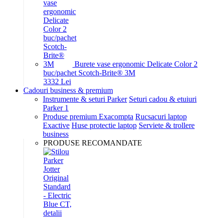
Burete vase ergonomic Delicate Color 2
buc/pachet Scotch-Brite® 3M
33
32
Lei
Cadouri business & premium
Instrumente & seturi Parker
Seturi cadou & etuiuri
Parker 1
Produse premium Exacompta
Rucsacuri laptop
Exactive
Huse protectie laptop
Serviete & trollere
business
PRODUSE RECOMANDATE