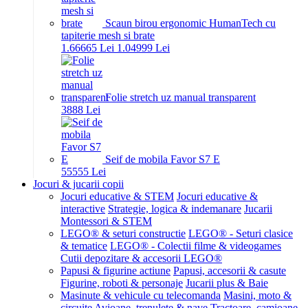
Scaun birou ergonomic HumanTech cu
tapiterie mesh si brate
1.666
65
Lei
1.049
99
Lei
Folie stretch uz manual transparent
38
88
Lei
Seif de mobila Favor S7 E
555
55
Lei
Jocuri & jucarii copii
Jocuri educative & STEM
Jocuri educative &
interactive
Strategie, logica & indemanare
Jucarii
Montessori & STEM
LEGO® & seturi constructie
LEGO® - Seturi clasice
& tematice
LEGO® - Colectii filme & videogames
Cutii depozitare & accesorii LEGO®
Papusi & figurine actiune
Papusi, accesorii & casute
Figurine, roboti & personaje
Jucarii plus & Baie
Masinute & vehicule cu telecomanda
Masini, moto &
circuite
Avioane, trenulete & nave
Tractoare, camioane