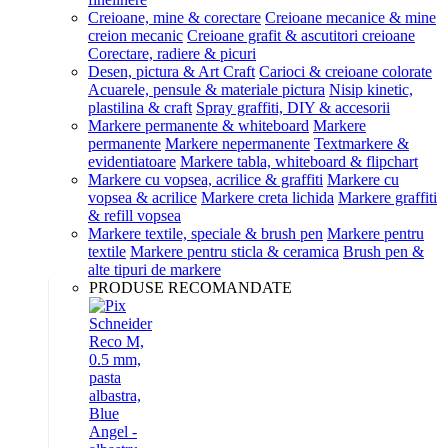
Creioane, mine & corectare
Creioane mecanice & mine
creion mecanic
Creioane grafit & ascutitori creioane
Corectare, radiere & picuri
Desen, pictura & Art Craft
Carioci & creioane colorate
Acuarele, pensule & materiale pictura
Nisip kinetic,
plastilina & craft
Spray graffiti, DIY & accesorii
Markere permanente & whiteboard
Markere
permanente
Markere nepermanente
Textmarkere &
evidentiatoare
Markere tabla, whiteboard & flipchart
Markere cu vopsea, acrilice & graffiti
Markere cu
vopsea & acrilice
Markere creta lichida
Markere graffiti
& refill vopsea
Markere textile, speciale & brush pen
Markere pentru
textile
Markere pentru sticla & ceramica
Brush pen &
alte tipuri de markere
PRODUSE RECOMANDATE