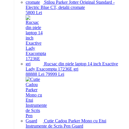
Stilou Parker Jotter Original Standard -
Electric Blue CT, detalii cromate
58
00
Lei
Rucsac din piele laptop 14 inch Exactive
Lady Exacompta 17236E gri
888
88
Lei
799
99
Lei
Cutie Cadou Parker Mono cu Etui
Instrumente de Scris Pen Guard