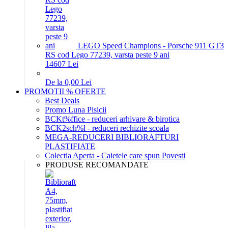
LEGO Speed Champions - Porsche 911 GT3
RS cod Lego 77239, varsta peste 9 ani
146
07
Lei
De la 0,00 Lei
PROMOTII % OFERTE
Best Deals
Promo Luna Pisicii
BCKt%ffice - reduceri arhivare & birotica
BCK2sch%l - reduceri rechizite scoala
MEGA-REDUCERI BIBLIORAFTURI
PLASTIFIATE
Colectia Aperta - Caietele care spun Povesti
PRODUSE RECOMANDATE