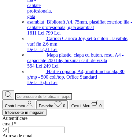
Biblioraft A4, 75mm, plastifiat exterior, lila -
calitate profesionala, gata asamblat
16
11
Lei
7
99
Lei
Carioci Carioca Joy, set 6 culori - lavabile,
varf fin 2.6 mm
De la 12,21 Lei
Mapa plastic, clapa cu buton, rosu, A4 -
capacitate 200 file, buzunar carti de vizita
5
54
Lei
2
49
Lei
Hartie copiator, A4, multifunctionala, 80
g/mp - 500 coli/top, Office Standard
De la 16,65 Lei
Contul meu
Favorite
0
Cosul Meu
0
Intoarce-te in magazin
Autentificare
email
*
@
Adresa de email.