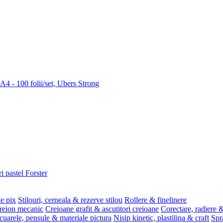
 A4 - 100 folii/set, Ubers Strong
i pastel Forster
ve pix
Stilouri, cerneala & rezerve stilou
Rollere & finelinere
reion mecanic
Creioane grafit & ascutitori creioane
Corectare, radiere &
uarele, pensule & materiale pictura
Nisip kinetic, plastilina & craft
Spr