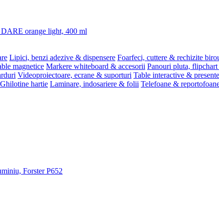
3 DARE orange light, 400 ml
are
Lipici, benzi adezive & dispensere
Foarfeci, cuttere & rechizite biro
able magnetice
Markere whiteboard & accesorii
Panouri pluta, flipchart
rduri
Videoproiectoare, ecrane & suporturi
Table interactive & present
Ghilotine hartie
Laminare, indosariere & folii
Telefoane & reportofoan
luminiu, Forster P652