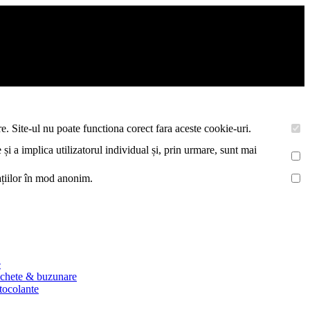
asemenea acestea vor colecta statistici anonime, pentru a va oferi si
e. Site-ul nu poate functiona corect fara aceste cookie-uri.
 și a implica utilizatorul individual și, prin urmare, sunt mai
mațiilor în mod anonim.
e
ichete & buzunare
utocolante