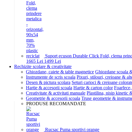
Suport ecuson Durable Click Fold, clema prinde
16
65
Lei
14
99
Lei
Rechizite scolare & creativitate
Ghiozdane, caiete & table magnetice
Ghiozdane scoala &
Instrumente de scris scoala
Pixuri, stilouri, creioane & alt
Desen & pictura scolara
Seturi carioci & creioane colorat
Hartie & accesorii scoala
Hartie & carton color
Foarfece,
Creativitate & activitati manuale
Plastilina, nisip kinetic
Geometrie & accesorii scoala
Truse geometrie & instrum
PRODUSE RECOMANDATE
Rucsac Puma sportivi orange