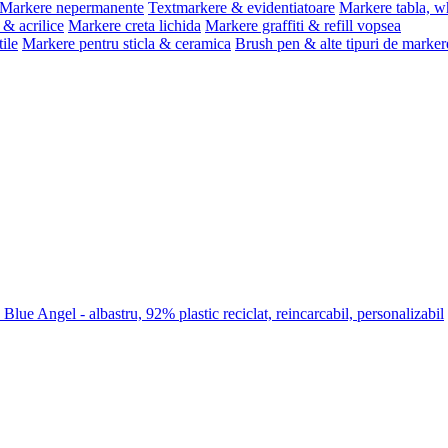
Markere nepermanente
Textmarkere & evidentiatoare
Markere tabla, w
& acrilice
Markere creta lichida
Markere graffiti & refill vopsea
ile
Markere pentru sticla & ceramica
Brush pen & alte tipuri de marker
lue Angel - albastru, 92% plastic reciclat, reincarcabil, personalizabil