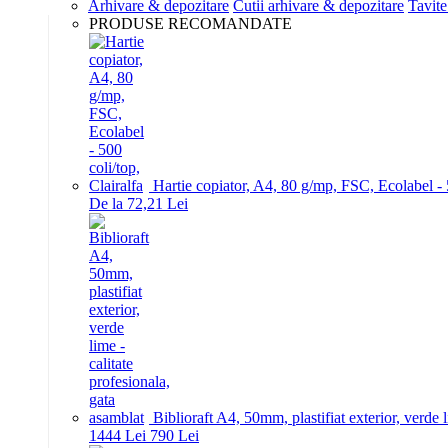
Arhivare & depozitare
Cutii arhivare & depozitare
Tavite
PRODUSE RECOMANDATE
Hartie copiator, A4, 80 g/mp, FSC, Ecolabel - 5
De la 72,21 Lei
Biblioraft A4, 50mm, plastifiat exterior, verde 
14
44
Lei
7
90
Lei