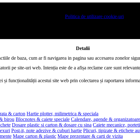
 pe site si pentru a va putea stoca produsele in cosul de cumparaturi. De 
ro este necesar sa fiti de acord cu
Politica de utilizare cookie-uri
.
Detalii
nctiile de baza, cum ar fi navigarea in pagina sau accesarea zonelor sigur
atorii pe site-uri web. Intenția este de a afișa reclame care sunt relevante
i și funcționalității acestui site web prin colectarea și raportarea infor
rata & carton
Hartie plotter, milimetrica & speciala
 & birou
Blocnotes & caiete speciale
Calendare, agende & organizatoar
ichete
Dosare plastic si carton & dosare cu sina
Caiete mecanice, portet
exuri
Post-it, note adezive & cuburi hartie
Plicuri, tipizate & etichete a
umente
Mape carton & plastic
Mape prezentare & carti de vizita