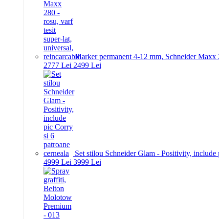
Marker permanent 4-12 mm, Schneider Maxx 280 -
27
77
Lei
24
99
Lei
Set stilou Schneider Glam - Positivity, include
49
99
Lei
39
99
Lei