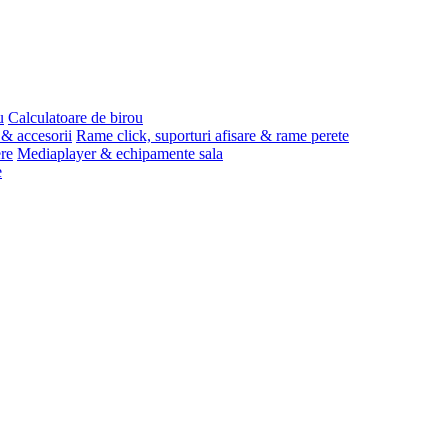
u
Calculatoare de birou
 & accesorii
Rame click, suporturi afisare & rame perete
ere
Mediaplayer & echipamente sala
e