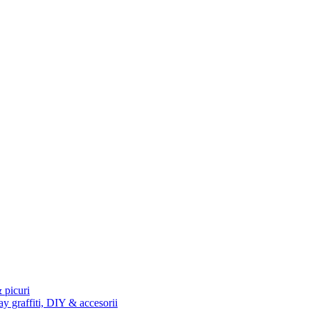
 picuri
ay graffiti, DIY & accesorii