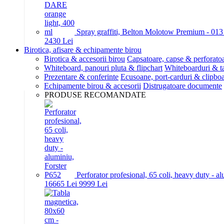
Spray graffiti, Belton Molotow Premium - 01
24
30
Lei
Birotica, afisare & echipamente birou
Birotica & accesorii birou
Capsatoare, capse & perforato
Whiteboard, panouri pluta & flipchart
Whiteboarduri & t
Prezentare & conferinte
Ecusoane, port-carduri & clipboa
Echipamente birou & accesorii
Distrugatoare documente
PRODUSE RECOMANDATE
Perforator profesional, 65 coli, heavy duty - a
166
65
Lei
99
99
Lei