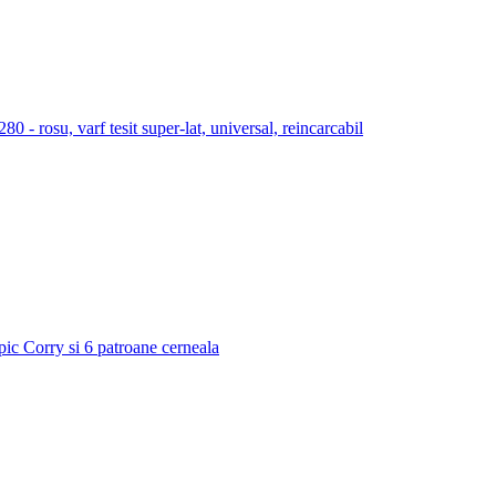
 rosu, varf tesit super-lat, universal, reincarcabil
 pic Corry si 6 patroane cerneala