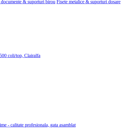
 documente & suporturi birou
Fisete metalice & suporturi dosare
00 coli/top, Clairalfa
lime - calitate profesionala, gata asamblat