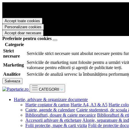
Papetarie.ro foloseste cookies pentru a tine minte faptul ca v-ati logat
livra functii avansate si continut personalizat de marketing.
Pentru a va putea bucura de intreaga experienta ca vizitator Papetarie.
Accept toate cookies
Personalizare cookies
Accept doar necesare
Preferinte pentru cookies
Categorie
Strict
Serviciile strict necesare sunt absolut necesare pentru fu
necesare
Serviciile de marketing sunt folosite pentru a urmări vizit
Marketing
valoroase pentru editorii și agenții de publicitate terți.
Analitice
Serviciile de analiză servesc la îmbunătățirea performanțe
Salveaza
CATEGORII
Hartie, arhivare & organizare documente
Hartie copiator & carton
Hartie A4, A3 & A5
Hartie colo
Caiete, agende & calendare
Caiete studentesti, de scoala
Bibliorafturi, dosare & caiete mecanice
Bibliorafturi & et
Accesorii arhivare & etichetare
Alonje, separatoare & ind
Folii protectie, mape & carti vizita
Folii de protectie doc