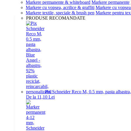
Markere permanente & whiteboard
Markere permanente
Markere cu vopsea, acrilice & graffiti
Markere cu vopsea 
Markere textile, speciale & brush pen
Markere pentru text
PRODUSE RECOMANDATE
Pix Schneider Reco M, 0.5 mm, pasta albastra, B
De la 11,10 Lei