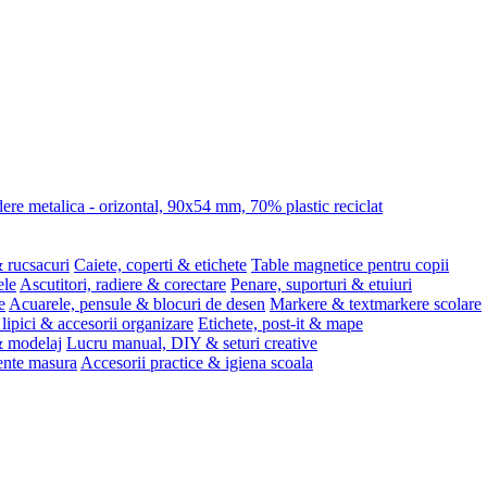
re metalica - orizontal, 90x54 mm, 70% plastic reciclat
 rucsacuri
Caiete, coperti & etichete
Table magnetice pentru copii
ele
Ascutitori, radiere & corectare
Penare, suporturi & etuiuri
e
Acuarele, pensule & blocuri de desen
Markere & textmarkere scolare
 lipici & accesorii organizare
Etichete, post-it & mape
 & modelaj
Lucru manual, DIY & seturi creative
ente masura
Accesorii practice & igiena scoala