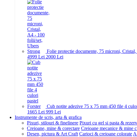
Folie protectie documente, 75 microni, Cristal,
49
99
Lei
20
00
Lei
Cub notite adezive 75 x 75 mm 450 file 4 culor
16
65
Lei
9
99
Lei
Instrumente de scris, arta & grafica
Pixuri, stilouri & finelinere
Pixuri cu gel si pasta & rezer
Creioane, mine & corectare
Creioane mecanice & mine c
Desen, pictura & Art Craft
Carioci & creioane colorate
Ac