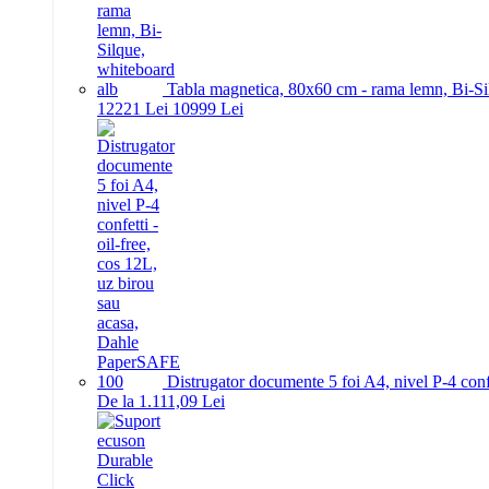
Tabla magnetica, 80x60 cm - rama lemn, Bi-Si
122
21
Lei
109
99
Lei
Distrugator documente 5 foi A4, nivel P-4 conf
De la 1.111,09 Lei