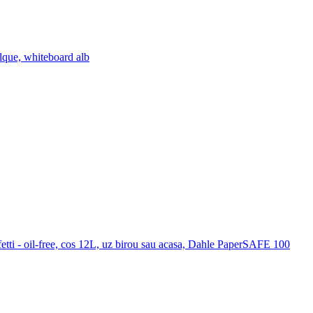
lque, whiteboard alb
etti - oil-free, cos 12L, uz birou sau acasa, Dahle PaperSAFE 100