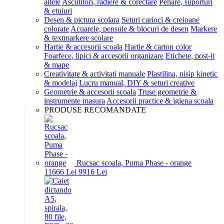
altele
Ascutitori, radiere & corectare
Penare, suporturi
& etuiuri
Desen & pictura scolara
Seturi carioci & creioane
colorate
Acuarele, pensule & blocuri de desen
Markere
& textmarkere scolare
Hartie & accesorii scoala
Hartie & carton color
Foarfece, lipici & accesorii organizare
Etichete, post-it
& mape
Creativitate & activitati manuale
Plastilina, nisip kinetic
& modelaj
Lucru manual, DIY & seturi creative
Geometrie & accesorii scoala
Truse geometrie &
instrumente masura
Accesorii practice & igiena scoala
PRODUSE RECOMANDATE
Rucsac scoala, Puma Phase - orange
116
66
Lei
99
16
Lei