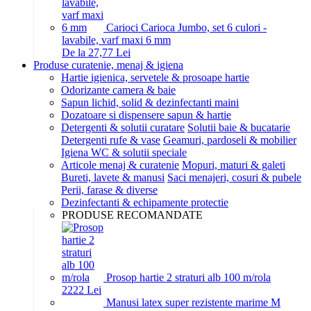
Carioci Carioca Jumbo, set 6 culori -
lavabile, varf maxi 6 mm
De la 27,77 Lei
Produse curatenie, menaj & igiena
Hartie igienica, servetele & prosoape hartie
Odorizante camera & baie
Sapun lichid, solid & dezinfectanti maini
Dozatoare si dispensere sapun & hartie
Detergenti & solutii curatare
Solutii baie & bucatarie
Detergenti rufe & vase
Geamuri, pardoseli & mobilier
Igiena WC & solutii speciale
Articole menaj & curatenie
Mopuri, maturi & galeti
Bureti, lavete & manusi
Saci menajeri, cosuri & pubele
Perii, farase & diverse
Dezinfectanti & echipamente protectie
PRODUSE RECOMANDATE
Prosop hartie 2 straturi alb 100 m/rola
22
22
Lei
Manusi latex super rezistente marime M