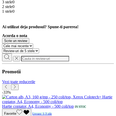
3 stele
0
2 stele
0
1 stele
0
Ai utilizat deja produsul? Spune-ti parerea!
Acorda o nota
Scrie un review
Promotii
Vezi toate reducerile
-33%
Hartie copiator, A4, Economy - 500 coli/top
IN STOC
Favorite
Livrare: 1-3 zile