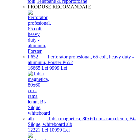
folii
Telefoane & reportofoane
PRODUSE RECOMANDATE
Perforator profesional, 65 coli, heavy duty -
aluminiu, Forster P652
166
65
Lei
99
99
Lei
Tabla magnetica, 80x60 cm - rama lemn, Bi-
Silque, whiteboard alb
122
21
Lei
109
99
Lei