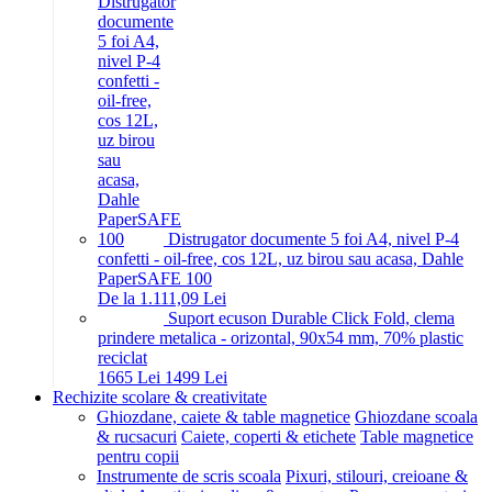
Distrugator documente 5 foi A4, nivel P-4
confetti - oil-free, cos 12L, uz birou sau acasa, Dahle
PaperSAFE 100
De la 1.111,09 Lei
Suport ecuson Durable Click Fold, clema
prindere metalica - orizontal, 90x54 mm, 70% plastic
reciclat
16
65
Lei
14
99
Lei
Rechizite scolare & creativitate
Ghiozdane, caiete & table magnetice
Ghiozdane scoala
& rucsacuri
Caiete, coperti & etichete
Table magnetice
pentru copii
Instrumente de scris scoala
Pixuri, stilouri, creioane &