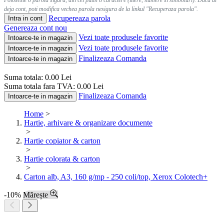
Foloseste o parola sigura, din cel putin 8 caractere (litere, numere si simboluri). Daca ai
deja cont, poti modifica vechea parola nesigura de la linkul "Recuperaza parola".
Recupereaza parola
Intra in cont
Genereaza cont nou
Vezi toate produsele favorite
Intoarce-te in magazin
Vezi toate produsele favorite
Intoarce-te in magazin
Finalizeaza Comanda
Intoarce-te in magazin
Suma totala:
0.00
Lei
Suma totala fara TVA:
0.00
Lei
Finalizeaza Comanda
Intoarce-te in magazin
Home
>
Hartie, arhivare & organizare documente
>
Hartie copiator & carton
>
Hartie colorata & carton
>
Carton alb, A3, 160 g/mp - 250 coli/top, Xerox Colotech+
-10%
Mărește