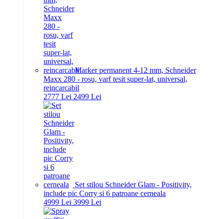
Marker permanent 4-12 mm, Schneider
Maxx 280 - rosu, varf tesit super-lat, universal,
reincarcabil
27
77
Lei
24
99
Lei
Set stilou Schneider Glam - Positivity,
include pic Corry si 6 patroane cerneala
49
99
Lei
39
99
Lei