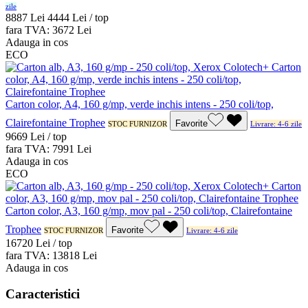
zile
88
87
Lei
44
44
Lei / top
fara TVA:
36
72
Lei
Adauga in cos
ECO
Carton color, A4, 160 g/mp, verde inchis intens - 250 coli/top,
Clairefontaine Trophee
Favorite
STOC FURNIZOR
Livrare: 4-6 zile
96
69
Lei / top
fara TVA:
79
91
Lei
Adauga in cos
ECO
Carton color, A3, 160 g/mp, mov pal - 250 coli/top, Clairefontaine
Trophee
Favorite
STOC FURNIZOR
Livrare: 4-6 zile
167
20
Lei / top
fara TVA:
138
18
Lei
Adauga in cos
Caracteristici