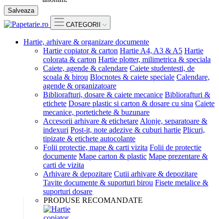
Salveaza
CATEGORII
Hartie, arhivare & organizare documente
Hartie copiator & carton
Hartie A4, A3 & A5
Hartie
colorata & carton
Hartie plotter, milimetrica & speciala
Caiete, agende & calendare
Caiete studentesti, de
scoala & birou
Blocnotes & caiete speciale
Calendare,
agende & organizatoare
Bibliorafturi, dosare & caiete mecanice
Bibliorafturi &
etichete
Dosare plastic si carton & dosare cu sina
Caiete
mecanice, portetichete & buzunare
Accesorii arhivare & etichetare
Alonje, separatoare &
indexuri
Post-it, note adezive & cuburi hartie
Plicuri,
tipizate & etichete autocolante
Folii protectie, mape & carti vizita
Folii de protectie
documente
Mape carton & plastic
Mape prezentare &
carti de vizita
Arhivare & depozitare
Cutii arhivare & depozitare
Tavite documente & suporturi birou
Fisete metalice &
suporturi dosare
PRODUSE RECOMANDATE