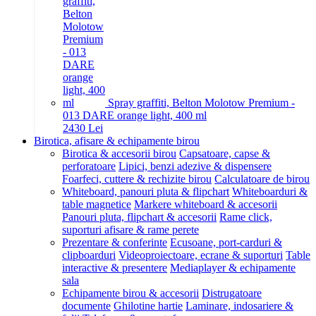
Spray graffiti, Belton Molotow Premium -
013 DARE orange light, 400 ml
24
30
Lei
Birotica, afisare & echipamente birou
Birotica & accesorii birou
Capsatoare, capse &
perforatoare
Lipici, benzi adezive & dispensere
Foarfeci, cuttere & rechizite birou
Calculatoare de birou
Whiteboard, panouri pluta & flipchart
Whiteboarduri &
table magnetice
Markere whiteboard & accesorii
Panouri pluta, flipchart & accesorii
Rame click,
suporturi afisare & rame perete
Prezentare & conferinte
Ecusoane, port-carduri &
clipboarduri
Videoproiectoare, ecrane & suporturi
Table
interactive & presentere
Mediaplayer & echipamente
sala
Echipamente birou & accesorii
Distrugatoare
documente
Ghilotine hartie
Laminare, indosariere &