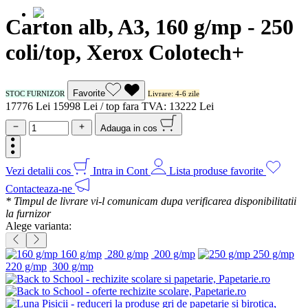
Carton alb, A3, 160 g/mp - 250
coli/top, Xerox Colotech+
Favorite
STOC FURNIZOR
Livrare: 4-6 zile
177
76
Lei
159
98
Lei / top
fara TVA:
132
22
Lei
Adauga in cos
Vezi detalii cos
Intra in Cont
Lista produse favorite
Contacteaza-ne
* Timpul de livrare vi-l comunicam dupa verificarea disponibilitatii
la furnizor
Alege varianta:
160 g/mp
280 g/mp
200 g/mp
250 g/mp
220 g/mp
300 g/mp