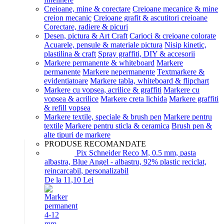
Creioane, mine & corectare
Creioane mecanice & mine
creion mecanic
Creioane grafit & ascutitori creioane
Corectare, radiere & picuri
Desen, pictura & Art Craft
Carioci & creioane colorate
Acuarele, pensule & materiale pictura
Nisip kinetic,
plastilina & craft
Spray graffiti, DIY & accesorii
Markere permanente & whiteboard
Markere
permanente
Markere nepermanente
Textmarkere &
evidentiatoare
Markere tabla, whiteboard & flipchart
Markere cu vopsea, acrilice & graffiti
Markere cu
vopsea & acrilice
Markere creta lichida
Markere graffiti
& refill vopsea
Markere textile, speciale & brush pen
Markere pentru
textile
Markere pentru sticla & ceramica
Brush pen &
alte tipuri de markere
PRODUSE RECOMANDATE
Pix Schneider Reco M, 0.5 mm, pasta
albastra, Blue Angel - albastru, 92% plastic reciclat,
reincarcabil, personalizabil
De la 11,10 Lei