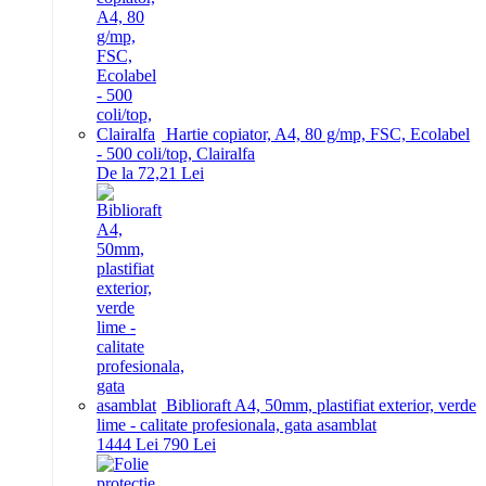
Hartie copiator, A4, 80 g/mp, FSC, Ecolabel
- 500 coli/top, Clairalfa
De la 72,21 Lei
Biblioraft A4, 50mm, plastifiat exterior, verde
lime - calitate profesionala, gata asamblat
14
44
Lei
7
90
Lei