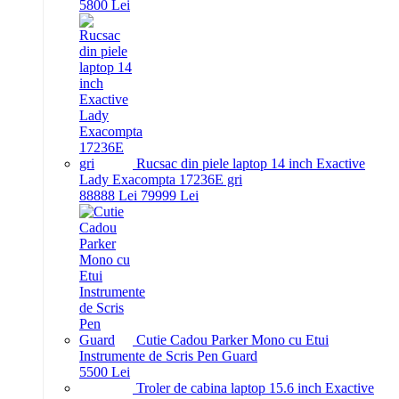
58
00
Lei
Rucsac din piele laptop 14 inch Exactive
Lady Exacompta 17236E gri
888
88
Lei
799
99
Lei
Cutie Cadou Parker Mono cu Etui
Instrumente de Scris Pen Guard
55
00
Lei
Troler de cabina laptop 15.6 inch Exactive