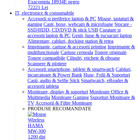
Exacompta 18934E negru
722
21
Lei
IT, electronice & consumabile
Accesorii si periferice laptop & PC
Mouse, tastaturi &
gaming
Casti, boxe, webcam & microfoane
Stocare -
SSD/HDD, CD/DVD & stick USB
Curatare si
accesorii laptop & PC
Genti, huse & rucsacuri laptop
Alimentare, cabluri, docking station & retea
Imprimante, cartuse & accesorii printing
Imprimante &
multifunctionale
Cartuse cerneala
Tonere originale
Tonere compatibile
Cilindri, etichete & riboane
Scannere & plottere
Accesorii smartphone, tablete & smartwatch
Cabluri,
incarcatoare & Power Bank
Huse, Folii & Suporturi
Casti, audio & Selfie Stick
Smartwatch, eReader &
accesorii tableta
Monitoare, display & suporturi
Monitoare Office &
Multimedia
Monitoare Gaming
Suporturi Monitoare &
TV
Accesorii & Filtre Monitoare
PRODUSE RECOMANDATE