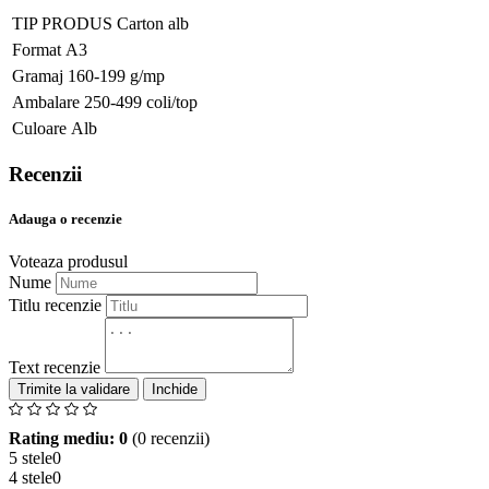
TIP PRODUS
Carton alb
Format
A3
Gramaj
160-199 g/mp
Ambalare
250-499 coli/top
Culoare
Alb
Recenzii
Adauga o recenzie
Voteaza produsul
Nume
Titlu recenzie
Text recenzie
Inchide
Rating mediu: 0
(0 recenzii)
5 stele
0
4 stele
0