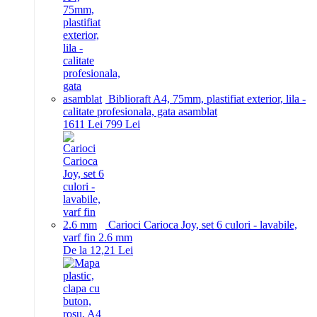
Biblioraft A4, 75mm, plastifiat exterior, lila -
calitate profesionala, gata asamblat
16
11
Lei
7
99
Lei
Carioci Carioca Joy, set 6 culori - lavabile,
varf fin 2.6 mm
De la 12,21 Lei