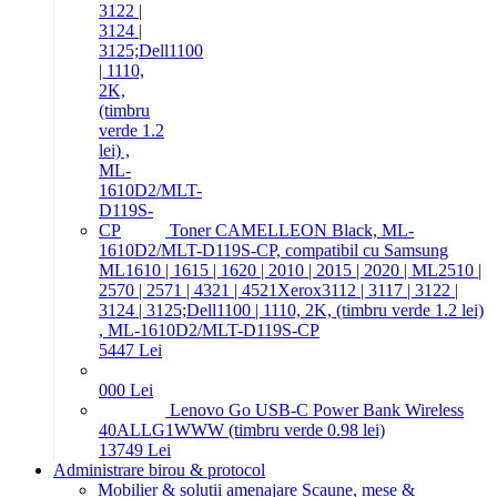
Toner CAMELLEON Black, ML-
1610D2/MLT-D119S-CP, compatibil cu Samsung
ML1610 | 1615 | 1620 | 2010 | 2015 | 2020 | ML2510 |
2570 | 2571 | 4321 | 4521Xerox3112 | 3117 | 3122 |
3124 | 3125;Dell1100 | 1110, 2K, (timbru verde 1.2 lei)
, ML-1610D2/MLT-D119S-CP
54
47
Lei
0
00
Lei
Lenovo Go USB-C Power Bank Wireless
40ALLG1WWW (timbru verde 0.98 lei)
137
49
Lei
Administrare birou & protocol
Mobilier & solutii amenajare
Scaune, mese &