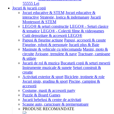
555
55
Lei
Jocuri & jucarii copii
Jocuri educative & STEM
Jocuri educative &
interactive
Strategie, logica & indemanare
Jucarii
Montessori & STEM
LEGO® & seturi constructie
LEGO® - Seturi clasice
& tematice
LEGO® - Colectii filme & videogames
Cutii depozitare & accesorii LEGO®
Papusi & figurine actiune
Papusi, accesorii & casute
Figurine, roboti & personaje
Jucarii plus & Baie
Masinute & vehicule cu telecomanda
Masini, moto &
circuite
Avioane, trenulete & nave
Tractoare, camioane
& utilaje
Jucarii de rol & muzica
Bucatarii copii & seturi meserii
Instrumente muzicale & sunete
Seturi construit &
creatie
Activitati exterior & sport
Biciclete, trotinete & role
Jocuri nisip, gradina & sport
Piscine, camping &
accesorii
Costume, masti & accesorii party
Puzzle & Board Games
Jucarii bebelusi & centre de activitati
Scaune auto, carucioare & premergatoare
PRODUSE RECOMANDATE