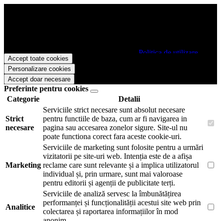
Papetarie.ro foloseste cookies pentru a tine minte faptul ca v-ati logat
pe site si pentru a va putea stoca produsele in cosul de cumparaturi.
De asemenea acestea vor colecta statistici anonime, pentru a va oferi
si livra functii avansate si continut personalizat de marketing.
Pentru a va putea bucura de intreaga experienta ca vizitator
Papetarie.ro este necesar sa fiti de acord cu
Politica de utilizare
Accept toate cookies
cookie-uri
.
Personalizare cookies
Accept doar necesare
Preferinte pentru cookies
Categorie
Detalii
Serviciile strict necesare sunt absolut necesare
Strict
pentru functiile de baza, cum ar fi navigarea in
necesare
pagina sau accesarea zonelor sigure. Site-ul nu
poate functiona corect fara aceste cookie-uri.
Serviciile de marketing sunt folosite pentru a urmări
vizitatorii pe site-uri web. Intenția este de a afișa
Marketing
reclame care sunt relevante și a implica utilizatorul
individual și, prin urmare, sunt mai valoroase
pentru editorii și agenții de publicitate terți.
Serviciile de analiză servesc la îmbunătățirea
performanței și funcționalității acestui site web prin
Analitice
colectarea și raportarea informațiilor în mod
anonim.