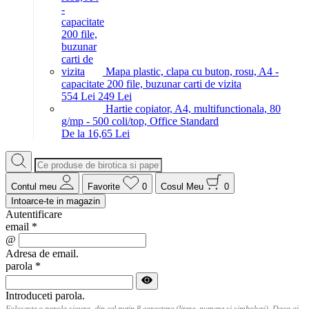
Mapa plastic, clapa cu buton, rosu, A4 -
capacitate 200 file, buzunar carti de vizita
5
54
Lei
2
49
Lei
Hartie copiator, A4, multifunctionala, 80
g/mp - 500 coli/top, Office Standard
De la 16,65 Lei
Contul meu
Favorite
0
Cosul Meu
0
Intoarce-te in magazin
Autentificare
email
*
@
Adresa de email.
parola
*
Introduceti parola.