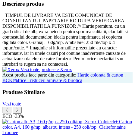
Descriere produs
- TIMPUL DE LIVRARE VA ESTE COMUNICAT DE
CONSULTANTUL PAPETARIE.RO DUPA VERIFICAREA
DISPONIBILITATII LA FURNIZOR /// Hartie premium, cu un
grad ridicat de alb, extra neteda pentru sporirea calitatii, claritatii si
contrastului documentelor, ideala pentru imprimarea si copierea
digitala color. Gramaj: 160g/mp. Ambalare: 250 file/top x 4
topuri/cutie.
* Imaginile si informatiile prezentate au caracter
informativ, iar in unele cazuri pot contine inadvertente cauzate de
actualizarea datelor de catre furnizor. Pentru orice neclaritati sau
intrebari te rugam sa ne contactezi.
Vezi toate produsele Xerox
Acest produs face parte din categoriile:
Hartie colorata & carton
,
BCKt%ffice - reduceri arhivare & birotica
Produse Similare
Vezi toate
ECO
-33%