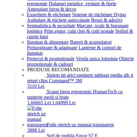
ergonomie
Dulapuri metalice, vestiare & fisete
Amenajare birou & decor
Expediere & etichetare
Sisteme de etichetare Dymo
Ambalare & etichete autocolante
Benzi & adezivi
Semnalistica & securitate
Marcare, scule & buzunare
logistice
Prim ajutor, cutii chei & cutii postale
Seifuri &
casete bani
Iluminat & alimentare
Baterii & acumulatori
Prelungitoare & adaptoare
Lanterne & corpuri de
iluminat
Protocol & promotionale
Vesela unica folosinta
Obiecte
promotionale & cadouri
PRODUSE RECOMANDATE
Sistem tip arici sustinere tablouri mediu alb 4
seturi clips Command™ 3M
31
10
Lei
Scaun birou ergonomic HumanTech cu
tapiterie mesh si brate
1.666
65
Lei
1.049
99
Lei
Folie stretch uz manual transparent
38
88
Lei
Seif de mobila Favor S7 E