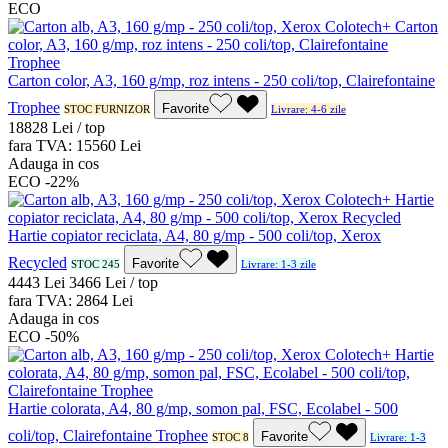
ECO
Carton color, A3, 160 g/mp, roz intens - 250 coli/top, Clairefontaine
Trophee
Favorite
STOC FURNIZOR
Livrare: 4-6 zile
188
28
Lei / top
fara TVA:
155
60
Lei
Adauga in cos
ECO
-22%
Hartie copiator reciclata, A4, 80 g/mp - 500 coli/top, Xerox
Recycled
Favorite
STOC 245
Livrare: 1-3 zile
44
43
Lei
34
66
Lei / top
fara TVA:
28
64
Lei
Adauga in cos
ECO
-50%
Hartie colorata, A4, 80 g/mp, somon pal, FSC, Ecolabel - 500
coli/top, Clairefontaine Trophee
Favorite
STOC 8
Livrare: 1-3