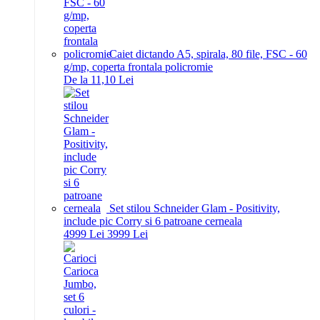
Caiet dictando A5, spirala, 80 file, FSC - 60
g/mp, coperta frontala policromie
De la 11,10 Lei
Set stilou Schneider Glam - Positivity,
include pic Corry si 6 patroane cerneala
49
99
Lei
39
99
Lei