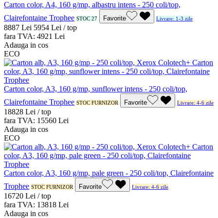
Carton color, A4, 160 g/mp, albastru intens - 250 coli/top,
Clairefontaine Trophee
Favorite
STOC 27
Livrare: 1-3 zile
88
87
Lei
59
54
Lei / top
fara TVA:
49
21
Lei
Adauga in cos
ECO
Carton color, A3, 160 g/mp, sunflower intens - 250 coli/top,
Clairefontaine Trophee
Favorite
STOC FURNIZOR
Livrare: 4-6 zile
188
28
Lei / top
fara TVA:
155
60
Lei
Adauga in cos
ECO
Carton color, A3, 160 g/mp, pale green - 250 coli/top, Clairefontaine
Trophee
Favorite
STOC FURNIZOR
Livrare: 4-6 zile
167
20
Lei / top
fara TVA:
138
18
Lei
Adauga in cos