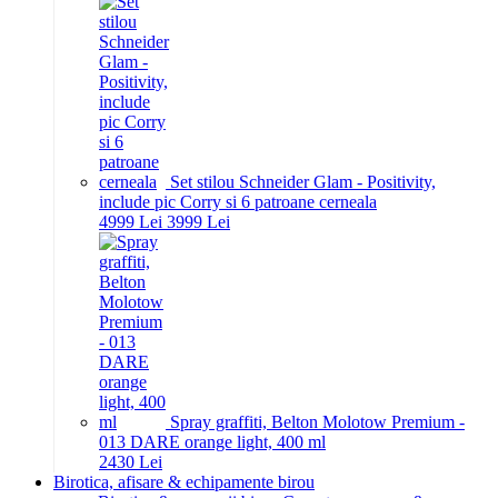
Set stilou Schneider Glam - Positivity,
include pic Corry si 6 patroane cerneala
49
99
Lei
39
99
Lei
Spray graffiti, Belton Molotow Premium -
013 DARE orange light, 400 ml
24
30
Lei
Birotica, afisare & echipamente birou