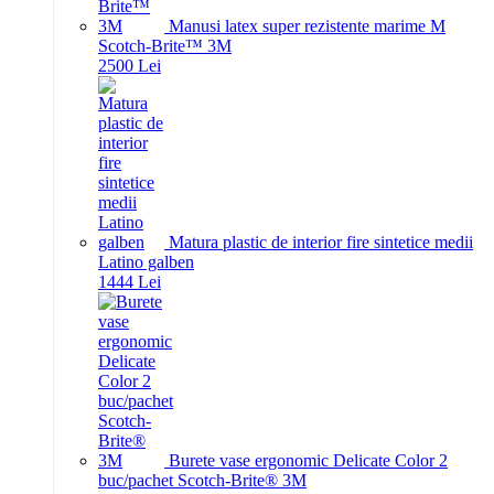
Manusi latex super rezistente marime M
Scotch-Brite™ 3M
25
00
Lei
Matura plastic de interior fire sintetice medii
Latino galben
14
44
Lei
Burete vase ergonomic Delicate Color 2
buc/pachet Scotch-Brite® 3M