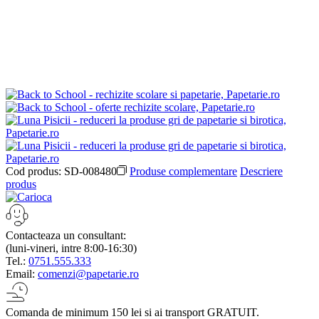
Cod produs:
SD-008480
Produse complementare
Descriere
produs
Contacteaza un consultant:
(luni-vineri, intre 8:00-16:30)
Tel.:
0751.555.333
Email:
comenzi@papetarie.ro
Comanda de minimum 150 lei si ai transport GRATUIT.