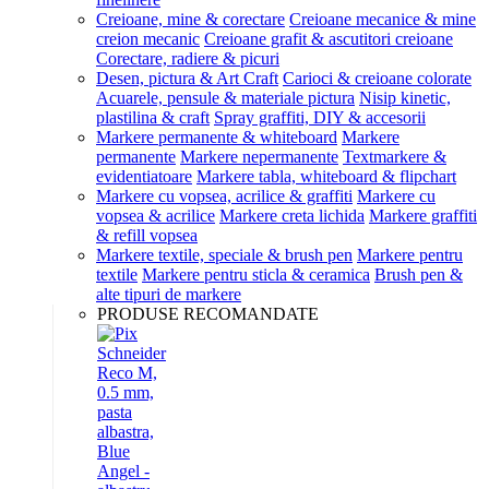
Creioane, mine & corectare
Creioane mecanice & mine
creion mecanic
Creioane grafit & ascutitori creioane
Corectare, radiere & picuri
Desen, pictura & Art Craft
Carioci & creioane colorate
Acuarele, pensule & materiale pictura
Nisip kinetic,
plastilina & craft
Spray graffiti, DIY & accesorii
Markere permanente & whiteboard
Markere
permanente
Markere nepermanente
Textmarkere &
evidentiatoare
Markere tabla, whiteboard & flipchart
Markere cu vopsea, acrilice & graffiti
Markere cu
vopsea & acrilice
Markere creta lichida
Markere graffiti
& refill vopsea
Markere textile, speciale & brush pen
Markere pentru
textile
Markere pentru sticla & ceramica
Brush pen &
alte tipuri de markere
PRODUSE RECOMANDATE