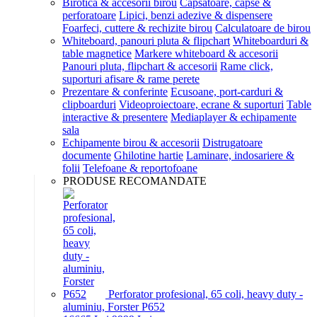
Birotica & accesorii birou
Capsatoare, capse &
perforatoare
Lipici, benzi adezive & dispensere
Foarfeci, cuttere & rechizite birou
Calculatoare de birou
Whiteboard, panouri pluta & flipchart
Whiteboarduri &
table magnetice
Markere whiteboard & accesorii
Panouri pluta, flipchart & accesorii
Rame click,
suporturi afisare & rame perete
Prezentare & conferinte
Ecusoane, port-carduri &
clipboarduri
Videoproiectoare, ecrane & suporturi
Table
interactive & presentere
Mediaplayer & echipamente
sala
Echipamente birou & accesorii
Distrugatoare
documente
Ghilotine hartie
Laminare, indosariere &
folii
Telefoane & reportofoane
PRODUSE RECOMANDATE
Perforator profesional, 65 coli, heavy duty -
aluminiu, Forster P652