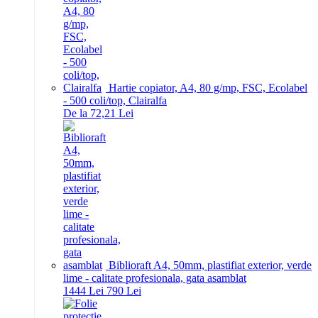
Hartie copiator, A4, 80 g/mp, FSC, Ecolabel
- 500 coli/top, Clairalfa
De la 72,21 Lei
Biblioraft A4, 50mm, plastifiat exterior, verde
lime - calitate profesionala, gata asamblat
14
44
Lei
7
90
Lei