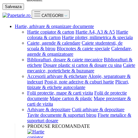
Salveaza
CATEGORII
Hartie, arhivare & organizare documente
Hartie copiator & carton
Hartie A4, A3 & A5
Hartie
colorata & carton
Hartie plotter, milimetrica & speciala
Caiete, agende & calendare
Caiete studentesti, de
scoala & birou
Blocnotes & caiete speciale
Calendare,
agende & organizatoare
Bibliorafturi, dosare & caiete mecanice
Bibliorafturi &
etichete
Dosare plastic si carton & dosare cu sina
Caiete
mecanice, portetichete & buzunare
Accesorii arhivare & etichetare
Alonje, separatoare &
indexuri
Post-it, note adezive & cuburi hartie
Plicuri,
tipizate & etichete autocolante
Folii protectie, mape & carti vizita
Folii de protectie
documente
Mape carton & plastic
Mape prezentare &
carti de vizita
Arhivare & depozitare
Cutii arhivare & depozitare
Tavite documente & suporturi birou
Fisete metalice &
suporturi dosare
PRODUSE RECOMANDATE