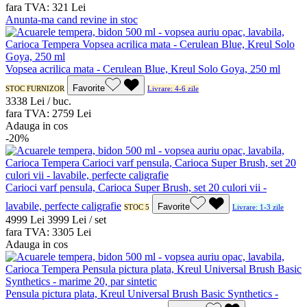
fara TVA:
3
21
Lei
Anunta-ma cand revine in stoc
Vopsea acrilica mata - Cerulean Blue, Kreul Solo Goya, 250 ml
Favorite
STOC FURNIZOR
Livrare: 4-6 zile
33
38
Lei / buc.
fara TVA:
27
59
Lei
Adauga in cos
-20%
Carioci varf pensula, Carioca Super Brush, set 20 culori vii -
lavabile, perfecte caligrafie
Favorite
STOC 5
Livrare: 1-3 zile
49
99
Lei
39
99
Lei / set
fara TVA:
33
05
Lei
Adauga in cos
Pensula pictura plata, Kreul Universal Brush Basic Synthetics -