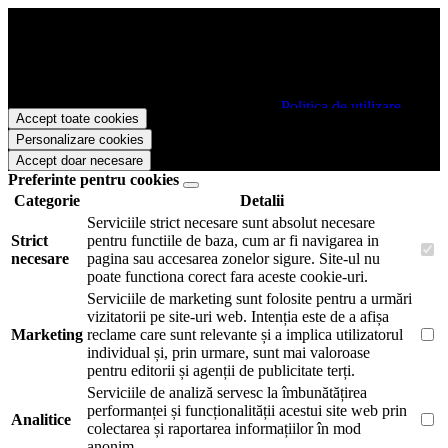
Papetarie.ro foloseste cookies pentru a tine minte faptul ca v-ati logat
pe site si pentru a va putea stoca produsele in cosul de cumparaturi.
De asemenea acestea vor colecta statistici anonime, pentru a va oferi
si livra functii avansate si continut personalizat de marketing.
Pentru a va putea bucura de intreaga experienta ca vizitator
Papetarie.ro este necesar sa fiti de acord cu
Politica de utilizare
Accept toate cookies
cookie-uri
.
Personalizare cookies
Accept doar necesare
Preferinte pentru cookies
Categorie
Detalii
Serviciile strict necesare sunt absolut necesare
Strict
pentru functiile de baza, cum ar fi navigarea in
necesare
pagina sau accesarea zonelor sigure. Site-ul nu
poate functiona corect fara aceste cookie-uri.
Serviciile de marketing sunt folosite pentru a urmări
vizitatorii pe site-uri web. Intenția este de a afișa
Marketing
reclame care sunt relevante și a implica utilizatorul
individual și, prin urmare, sunt mai valoroase
pentru editorii și agenții de publicitate terți.
Serviciile de analiză servesc la îmbunătățirea
performanței și funcționalității acestui site web prin
Analitice
colectarea și raportarea informațiilor în mod
anonim.