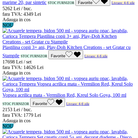
marime 20, par sintetic
Favorite
STOC FURNIZOR
Livrare: 4-6 zile
52
62
Lei / buc.
fara TVA:
43
49
Lei
Adauga in cos
NOU
Plastilina copii 3+ ani, Play-Doh Kitchen Creations - set Gratar cu
Stampile
Favorite
STOC FURNIZOR
Livrare: 4-6 zile
176
98
Lei / set
fara TVA:
146
26
Lei
Adauga in cos
Vopsea acrilica mata - Vermilion Red, Kreul Solo Goya, 100 ml
Favorite
STOC FURNIZOR
Livrare: 4-6 zile
21
53
Lei / buc.
fara TVA:
17
79
Lei
Adauga in cos
NOU