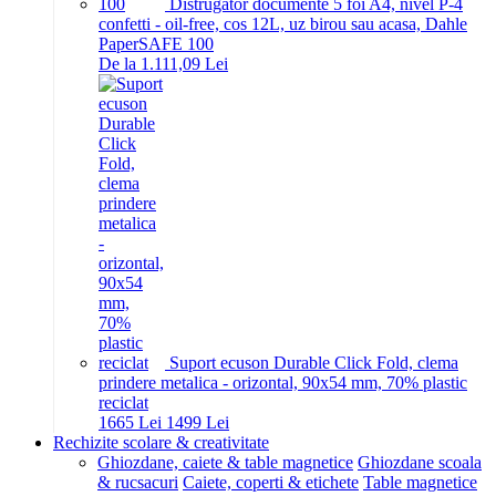
Distrugator documente 5 foi A4, nivel P-4
confetti - oil-free, cos 12L, uz birou sau acasa, Dahle
PaperSAFE 100
De la 1.111,09 Lei
Suport ecuson Durable Click Fold, clema
prindere metalica - orizontal, 90x54 mm, 70% plastic
reciclat
16
65
Lei
14
99
Lei
Rechizite scolare & creativitate
Ghiozdane, caiete & table magnetice
Ghiozdane scoala
& rucsacuri
Caiete, coperti & etichete
Table magnetice