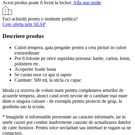
Acest produs poate fi livrat la locker.
Afla mai multe
Faci achizitii pentru o institutie publica?
Cere oferta prin SEAP
Descriere produs
Culori tempera, gata pregatite pentru a crea picturi in culori
extraordinare
Pot fi folosite pe orice suprafata poroasa: hartie, carton, lemn,
polistiren etc.
Acoperire foarte buna
Se curata usor cu apa si sapun
Cantitate: 500 ml, la sticla cu capac
Ideala ca rezerva de volum mare pentru completarea seturilor de
acuarele tempera, atunci cand aveti nevoie de o cantitate mai mare
dintr-o singura culoare - de exemplu pentru proiecte de grup, la
gradinita sau la scoala.
* Imaginile si informatiile prezentate au caracter informativ, iar in
unele cazuri pot contine inadvertente cauzate de actualizarea datelor
de catre furnizor. Pentru orice neclaritati sau intrebari te rugam sa ne
contactezi.