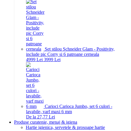
Set stilou Schneider Glam - Positivity,
include pic Corry si 6 patroane cerneala
49
99
Lei
39
99
Lei
Carioci Carioca Jumbo, set 6 culori -
lavabile, varf maxi 6 mm
De la 27,77 Lei
Produse curatenie, menaj & igiena
Hartie igienica, servetele & prosoape hartie