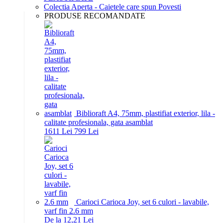
Colectia Aperta - Caietele care spun Povesti
PRODUSE RECOMANDATE
Biblioraft A4, 75mm, plastifiat exterior, lila -
calitate profesionala, gata asamblat
16
11
Lei
7
99
Lei
Carioci Carioca Joy, set 6 culori - lavabile,
varf fin 2.6 mm
De la 12,21 Lei