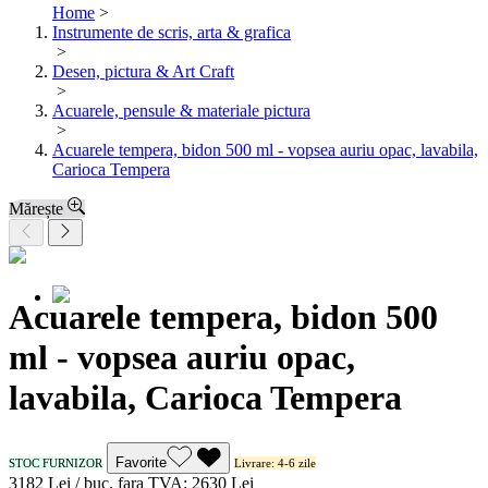
Home
>
Instrumente de scris, arta & grafica
>
Desen, pictura & Art Craft
>
Acuarele, pensule & materiale pictura
>
Acuarele tempera, bidon 500 ml - vopsea auriu opac, lavabila,
Carioca Tempera
Mărește
Acuarele tempera, bidon 500
ml - vopsea auriu opac,
lavabila, Carioca Tempera
Favorite
STOC FURNIZOR
Livrare: 4-6 zile
31
82
Lei / buc.
fara TVA:
26
30
Lei