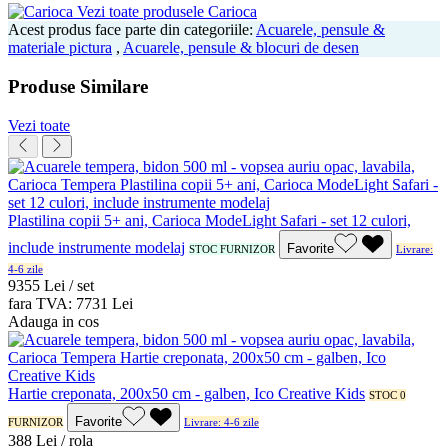
Vezi toate produsele Carioca
Acest produs face parte din categoriile:
Acuarele, pensule &
materiale pictura
,
Acuarele, pensule & blocuri de desen
Produse Similare
Vezi toate
Plastilina copii 5+ ani, Carioca ModeLight Safari - set 12 culori,
include instrumente modelaj
Favorite
STOC FURNIZOR
Livrare:
4-6 zile
93
55
Lei / set
fara TVA:
77
31
Lei
Adauga in cos
Hartie creponata, 200x50 cm - galben, Ico Creative Kids
STOC 0
Favorite
FURNIZOR
Livrare: 4-6 zile
3
88
Lei / rola