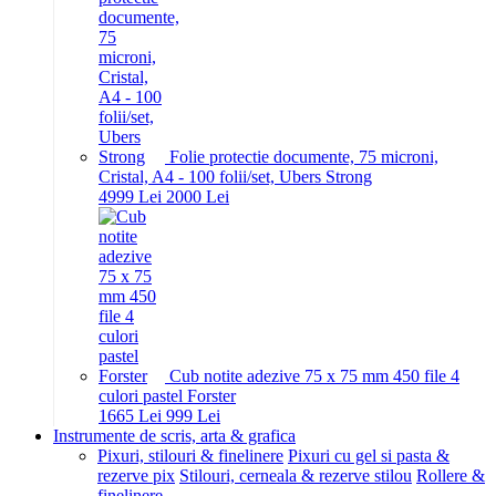
Folie protectie documente, 75 microni,
Cristal, A4 - 100 folii/set, Ubers Strong
49
99
Lei
20
00
Lei
Cub notite adezive 75 x 75 mm 450 file 4
culori pastel Forster
16
65
Lei
9
99
Lei
Instrumente de scris, arta & grafica
Pixuri, stilouri & finelinere
Pixuri cu gel si pasta &
rezerve pix
Stilouri, cerneala & rezerve stilou
Rollere &
finelinere