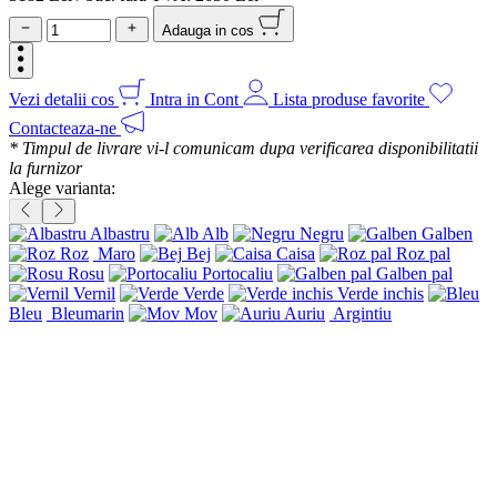
Adauga in cos
Vezi detalii cos
Intra in Cont
Lista produse favorite
Contacteaza-ne
* Timpul de livrare vi-l comunicam dupa verificarea disponibilitatii
la furnizor
Alege varianta:
Albastru
Alb
Negru
Galben
Roz
Maro
Bej
Caisa
Roz pal
Rosu
Portocaliu
Galben pal
Vernil
Verde
Verde inchis
Bleu
Bleumarin
Mov
Auriu
Argintiu