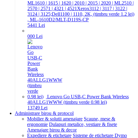
ML1610 | 1615 | 1620 | 2010 | 2015 | 2020 | ML2510 |
2570 | 2571 | 4321 | 4521Xerox3112 | 3117 | 3122 |
3124 | 3125;Dell1100 | 1110, 2K, (timbru verde 1.2 lei)
, ML-1610D2/MLT-D119S-CP
54
41
Lei
0
00
Lei
Lenovo Go USB-C Power Bank Wireless
40ALLG1WWW (timbru verde 0.98 lei)
137
49
Lei
Administrare birou & protocol
Mobilier & solutii amenajare
Scaune, mese &
ergonomie
Dulapuri metalice, vestiare & fisete
Amenajare birou & decor
Expediere & etichetare
Sisteme de etichetare Dymo