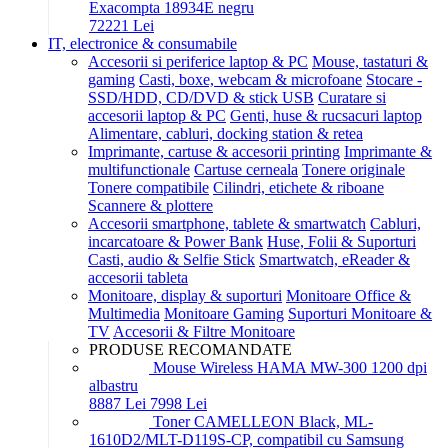
Exacompta 18934E negru
722
21
Lei
IT, electronice & consumabile
Accesorii si periferice laptop & PC
Mouse, tastaturi &
gaming
Casti, boxe, webcam & microfoane
Stocare -
SSD/HDD, CD/DVD & stick USB
Curatare si
accesorii laptop & PC
Genti, huse & rucsacuri laptop
Alimentare, cabluri, docking station & retea
Imprimante, cartuse & accesorii printing
Imprimante &
multifunctionale
Cartuse cerneala
Tonere originale
Tonere compatibile
Cilindri, etichete & riboane
Scannere & plottere
Accesorii smartphone, tablete & smartwatch
Cabluri,
incarcatoare & Power Bank
Huse, Folii & Suporturi
Casti, audio & Selfie Stick
Smartwatch, eReader &
accesorii tableta
Monitoare, display & suporturi
Monitoare Office &
Multimedia
Monitoare Gaming
Suporturi Monitoare &
TV
Accesorii & Filtre Monitoare
PRODUSE RECOMANDATE
Mouse Wireless HAMA MW-300 1200 dpi
albastru
88
87
Lei
79
98
Lei
Toner CAMELLEON Black, ML-
1610D2/MLT-D119S-CP, compatibil cu Samsung