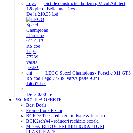
Set de constructie din lemn, Micul Arhitect,
128 piese, Beilaluna Toys
De la 210,35 Lei
LEGO Speed Champions - Porsche 911 GT3
RS cod Lego 77239, varsta peste 9 ani
146
07
Lei
De la 0,00 Lei
PROMOTII % OFERTE
Best Deals
Promo Luna Pisicii
BCKt%ffice - reduceri arhivare & birotica
BCK2sch%l - reduceri rechizite scoala
MEGA-REDUCERI BIBLIORAFTURI
PLASTIFIATE