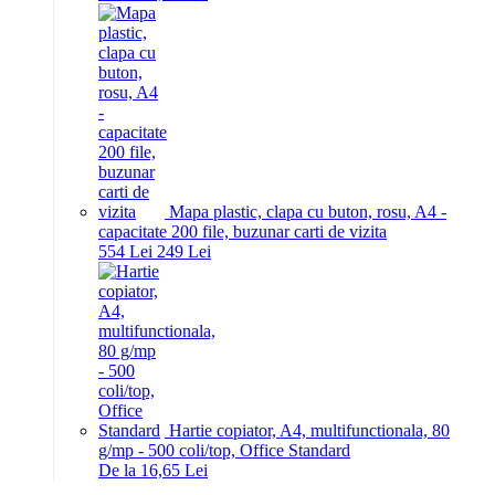
Mapa plastic, clapa cu buton, rosu, A4 -
capacitate 200 file, buzunar carti de vizita
5
54
Lei
2
49
Lei
Hartie copiator, A4, multifunctionala, 80
g/mp - 500 coli/top, Office Standard
De la 16,65 Lei