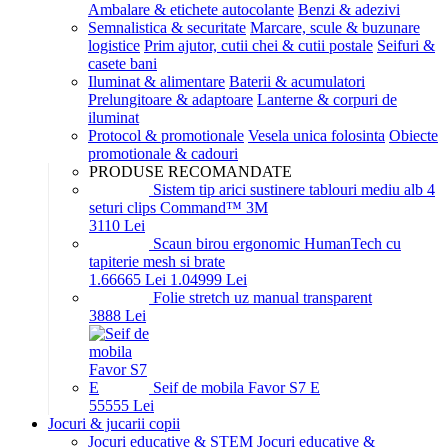
Ambalare & etichete autocolante
Benzi & adezivi
Semnalistica & securitate
Marcare, scule & buzunare
logistice
Prim ajutor, cutii chei & cutii postale
Seifuri &
casete bani
Iluminat & alimentare
Baterii & acumulatori
Prelungitoare & adaptoare
Lanterne & corpuri de
iluminat
Protocol & promotionale
Vesela unica folosinta
Obiecte
promotionale & cadouri
PRODUSE RECOMANDATE
Sistem tip arici sustinere tablouri mediu alb 4
seturi clips Command™ 3M
31
10
Lei
Scaun birou ergonomic HumanTech cu
tapiterie mesh si brate
1.666
65
Lei
1.049
99
Lei
Folie stretch uz manual transparent
38
88
Lei
Seif de mobila Favor S7 E
555
55
Lei
Jocuri & jucarii copii
Jocuri educative & STEM
Jocuri educative &