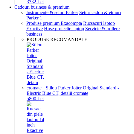
33
32
Lei
Cadouri business & premium
Instrumente & seturi Parker
Seturi cadou & etuiuri
Parker 1
Produse premium Exacompta
Rucsacuri laptop
Exactive
Huse protectie laptop
Serviete & trollere
business
PRODUSE RECOMANDATE
Stilou Parker Jotter Original Standard -
Electric Blue CT, detalii cromate
58
00
Lei