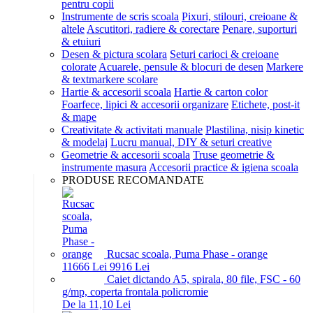
pentru copii
Instrumente de scris scoala
Pixuri, stilouri, creioane &
altele
Ascutitori, radiere & corectare
Penare, suporturi
& etuiuri
Desen & pictura scolara
Seturi carioci & creioane
colorate
Acuarele, pensule & blocuri de desen
Markere
& textmarkere scolare
Hartie & accesorii scoala
Hartie & carton color
Foarfece, lipici & accesorii organizare
Etichete, post-it
& mape
Creativitate & activitati manuale
Plastilina, nisip kinetic
& modelaj
Lucru manual, DIY & seturi creative
Geometrie & accesorii scoala
Truse geometrie &
instrumente masura
Accesorii practice & igiena scoala
PRODUSE RECOMANDATE
Rucsac scoala, Puma Phase - orange
116
66
Lei
99
16
Lei
Caiet dictando A5, spirala, 80 file, FSC - 60
g/mp, coperta frontala policromie
De la 11,10 Lei