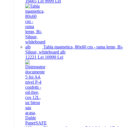
166
65
Lei
99
99
Lei
Tabla magnetica, 80x60 cm - rama lemn, Bi-
Silque, whiteboard alb
122
21
Lei
109
99
Lei