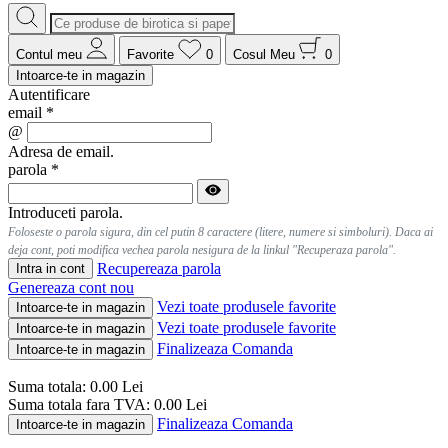
Contul meu
Favorite
0
Cosul Meu
0
Intoarce-te in magazin
Autentificare
email
*
@
Adresa de email.
parola
*
Introduceti parola.
Foloseste o parola sigura, din cel putin 8 caractere (litere, numere si simboluri). Daca ai
deja cont, poti modifica vechea parola nesigura de la linkul "Recuperaza parola".
Recupereaza parola
Intra in cont
Genereaza cont nou
Vezi toate produsele favorite
Intoarce-te in magazin
Vezi toate produsele favorite
Intoarce-te in magazin
Finalizeaza Comanda
Intoarce-te in magazin
Suma totala:
0.00
Lei
Suma totala fara TVA:
0.00
Lei
Finalizeaza Comanda
Intoarce-te in magazin