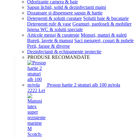
Odorizante camera & baie
Sapun lichid, solid & dezinfectanti maini
Dozatoare si dispensere sapun & hartie
Detergenti & solutii curatare
Solutii baie & bucatarie
Detergenti rufe & vase
Geamuri, pardoseli & mobilier
Igiena WC & solutii speciale
Articole menaj & curatenie
Mopuri, maturi & galeti
Bureti, lavete & manusi
Saci menajeri, cosuri & pubele
Perii, farase & diverse
Dezinfectanti & echipamente protectie
PRODUSE RECOMANDATE
Prosop hartie 2 straturi alb 100 m/rola
22
22
Lei