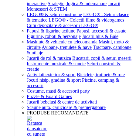
interactive
Strategie, logica & indemanare
Jucarii
Montessori & STEM
LEGO® & seturi constructie
LEGO® - Seturi clasice
& tematice
LEGO® - Colectii filme & videogames
Cutii depozitare & accesorii LEGO®
Papusi & figurine actiune
Papusi, accesorii & casute
Figurine, roboti & personaje
Jucarii plus & Baie
Masinute & vehicule cu telecomanda
Masini, moto &
circuite
Avioane, trenulete & nave
Tractoare, camioane
& utilaje
Jucarii de rol & muzica
Bucatarii copii & seturi meserii
Instrumente muzicale & sunete
Seturi construit &
creatie
Activitati exterior & sport
Biciclete, trotinete & role
Jocuri nisip, gradina & sport
Piscine, camping &
accesorii
Costume, masti & accesorii party
Puzzle & Board Games
Jucarii bebelusi & centre de activitati
Scaune auto, carucioare & premergatoare
PRODUSE RECOMANDATE