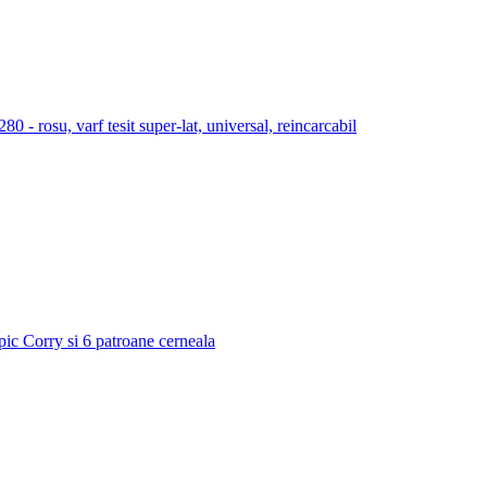
 rosu, varf tesit super-lat, universal, reincarcabil
 pic Corry si 6 patroane cerneala