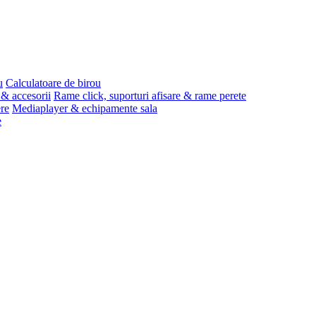
u
Calculatoare de birou
 & accesorii
Rame click, suporturi afisare & rame perete
ere
Mediaplayer & echipamente sala
e