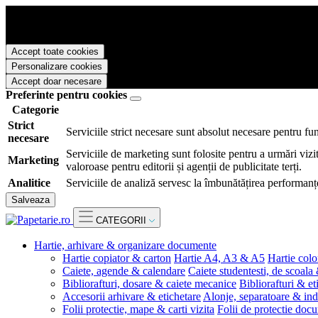
Papetarie.ro foloseste cookies pentru a tine minte faptul ca v-ati logat
livra functii avansate si continut personalizat de marketing.
Pentru a va putea bucura de intreaga experienta ca vizitator Papetarie.
Accept toate cookies
Personalizare cookies
Accept doar necesare
Preferinte pentru cookies
Categorie
Strict
Serviciile strict necesare sunt absolut necesare pentru fu
necesare
Serviciile de marketing sunt folosite pentru a urmări vizit
Marketing
valoroase pentru editorii și agenții de publicitate terți.
Analitice
Serviciile de analiză servesc la îmbunătățirea performanțe
Salveaza
CATEGORII
Hartie, arhivare & organizare documente
Hartie copiator & carton
Hartie A4, A3 & A5
Hartie colo
Caiete, agende & calendare
Caiete studentesti, de scoala
Bibliorafturi, dosare & caiete mecanice
Bibliorafturi & et
Accesorii arhivare & etichetare
Alonje, separatoare & ind
Folii protectie, mape & carti vizita
Folii de protectie doc