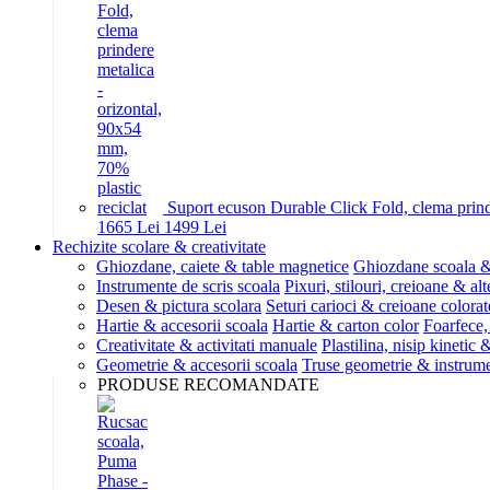
Suport ecuson Durable Click Fold, clema prinde
16
65
Lei
14
99
Lei
Rechizite scolare & creativitate
Ghiozdane, caiete & table magnetice
Ghiozdane scoala &
Instrumente de scris scoala
Pixuri, stilouri, creioane & alt
Desen & pictura scolara
Seturi carioci & creioane colorat
Hartie & accesorii scoala
Hartie & carton color
Foarfece,
Creativitate & activitati manuale
Plastilina, nisip kinetic
Geometrie & accesorii scoala
Truse geometrie & instrum
PRODUSE RECOMANDATE