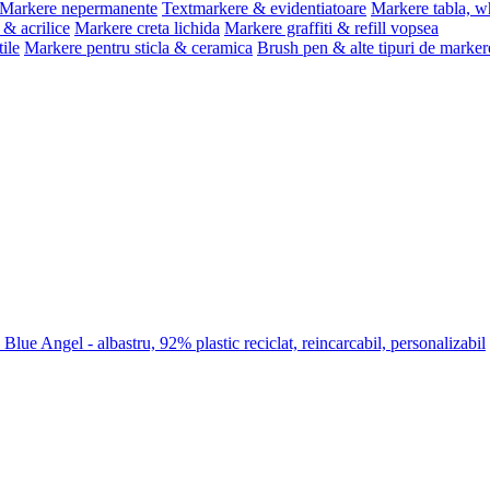
Markere nepermanente
Textmarkere & evidentiatoare
Markere tabla, w
& acrilice
Markere creta lichida
Markere graffiti & refill vopsea
ile
Markere pentru sticla & ceramica
Brush pen & alte tipuri de marker
lue Angel - albastru, 92% plastic reciclat, reincarcabil, personalizabil