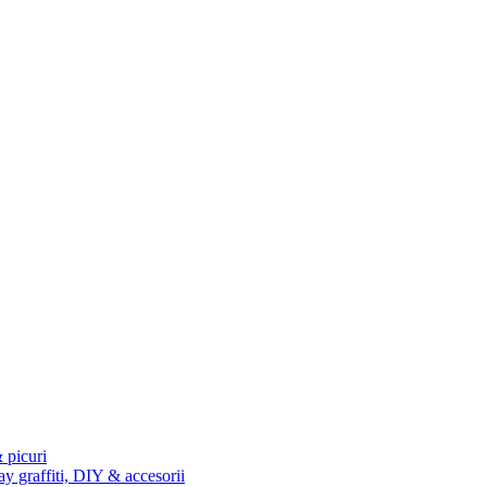
 picuri
ay graffiti, DIY & accesorii