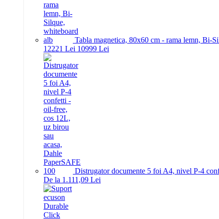
Tabla magnetica, 80x60 cm - rama lemn, Bi-Si
122
21
Lei
109
99
Lei
Distrugator documente 5 foi A4, nivel P-4 conf
De la 1.111,09 Lei