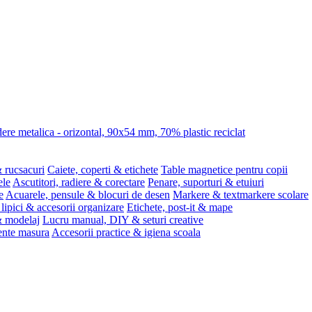
re metalica - orizontal, 90x54 mm, 70% plastic reciclat
 rucsacuri
Caiete, coperti & etichete
Table magnetice pentru copii
ele
Ascutitori, radiere & corectare
Penare, suporturi & etuiuri
e
Acuarele, pensule & blocuri de desen
Markere & textmarkere scolare
 lipici & accesorii organizare
Etichete, post-it & mape
 & modelaj
Lucru manual, DIY & seturi creative
ente masura
Accesorii practice & igiena scoala