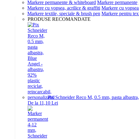
Markere permanente & whiteboard
Markere permanente
Markere cu vopsea, acrilice & graffiti
Markere cu vopsea 
Markere textile, speciale & brush pen
Markere pentru text
PRODUSE RECOMANDATE
Pix Schneider Reco M, 0.5 mm, pasta albastra, B
De la 11,10 Lei