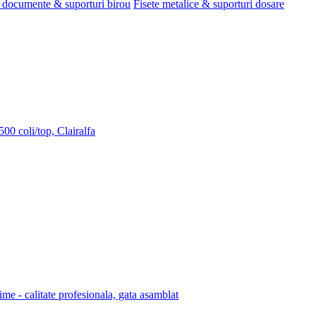
 documente & suporturi birou
Fisete metalice & suporturi dosare
00 coli/top, Clairalfa
lime - calitate profesionala, gata asamblat