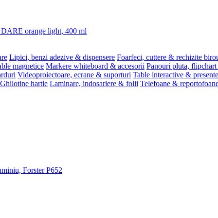
3 DARE orange light, 400 ml
are
Lipici, benzi adezive & dispensere
Foarfeci, cuttere & rechizite biro
able magnetice
Markere whiteboard & accesorii
Panouri pluta, flipchart
rduri
Videoproiectoare, ecrane & suporturi
Table interactive & present
Ghilotine hartie
Laminare, indosariere & folii
Telefoane & reportofoan
luminiu, Forster P652