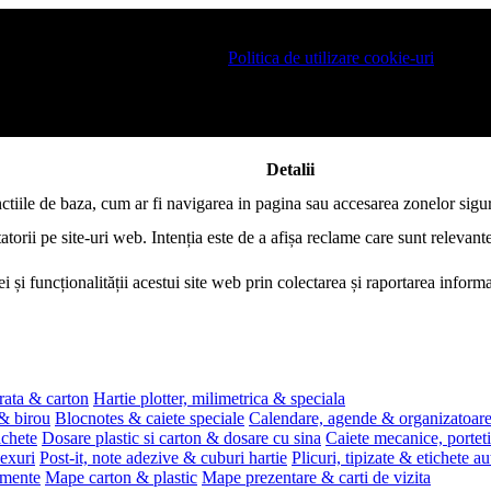
 pe site si pentru a va putea stoca produsele in cosul de cumparaturi. De 
ro este necesar sa fiti de acord cu
Politica de utilizare cookie-uri
.
Detalii
nctiile de baza, cum ar fi navigarea in pagina sau accesarea zonelor sigur
atorii pe site-uri web. Intenția este de a afișa reclame care sunt relevante
i și funcționalității acestui site web prin colectarea și raportarea infor
rata & carton
Hartie plotter, milimetrica & speciala
 & birou
Blocnotes & caiete speciale
Calendare, agende & organizatoar
ichete
Dosare plastic si carton & dosare cu sina
Caiete mecanice, portet
exuri
Post-it, note adezive & cuburi hartie
Plicuri, tipizate & etichete a
umente
Mape carton & plastic
Mape prezentare & carti de vizita