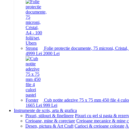
Folie protectie documente, 75 microni, Cristal,
49
99
Lei
20
00
Lei
Cub notite adezive 75 x 75 mm 450 file 4 culor
16
65
Lei
9
99
Lei
Instrumente de scris, arta & grafica
Pixuri, stilouri & finelinere
Pixuri cu gel si pasta & rezer
Creioane, mine & corectare
Creioane mecanice & mine c
Desen, pictura & Art Craft
Carioci & creioane colorate
Ac