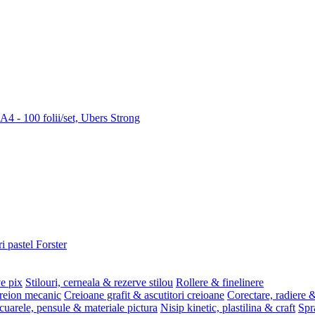
 A4 - 100 folii/set, Ubers Strong
i pastel Forster
ve pix
Stilouri, cerneala & rezerve stilou
Rollere & finelinere
reion mecanic
Creioane grafit & ascutitori creioane
Corectare, radiere &
uarele, pensule & materiale pictura
Nisip kinetic, plastilina & craft
Spr