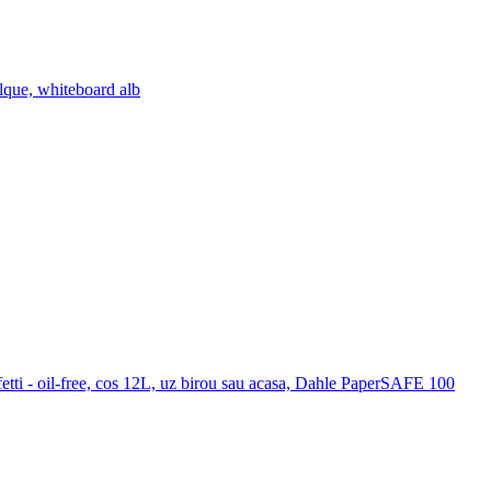
lque, whiteboard alb
etti - oil-free, cos 12L, uz birou sau acasa, Dahle PaperSAFE 100