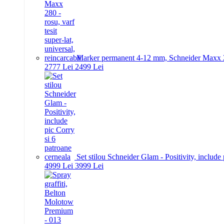
Marker permanent 4-12 mm, Schneider Maxx 280 -
27
77
Lei
24
99
Lei
Set stilou Schneider Glam - Positivity, include
49
99
Lei
39
99
Lei