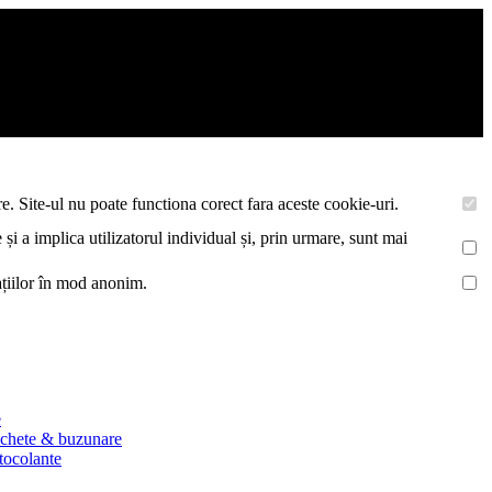
asemenea acestea vor colecta statistici anonime, pentru a va oferi si
e. Site-ul nu poate functiona corect fara aceste cookie-uri.
 și a implica utilizatorul individual și, prin urmare, sunt mai
mațiilor în mod anonim.
e
ichete & buzunare
utocolante