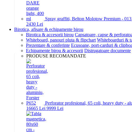
Spray graffiti, Belton Molotow Premium - 01
24
30
Lei
Birotica, afisare & echipamente birou
Birotica & accesorii birou
Capsatoare, capse & perforato
Whiteboard, panouri pluta & flipchart
Whiteboarduri & t
Prezentare & conferinte
Ecusoane, port-carduri & clipboa
Echipamente birou & accesorii
Distrugatoare documente
PRODUSE RECOMANDATE
Perforator profesional, 65 coli, heavy duty - a
166
65
Lei
99
99
Lei