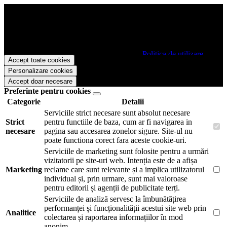
Papetarie.ro foloseste cookies pentru a tine minte faptul ca v-ati logat
pe site si pentru a va putea stoca produsele in cosul de cumparaturi.
De asemenea acestea vor colecta statistici anonime, pentru a va oferi
si livra functii avansate si continut personalizat de marketing.
Pentru a va putea bucura de intreaga experienta ca vizitator
Papetarie.ro este necesar sa fiti de acord cu
Politica de utilizare
Accept toate cookies
cookie-uri
.
Personalizare cookies
Accept doar necesare
Preferinte pentru cookies
Categorie
Detalii
Serviciile strict necesare sunt absolut necesare
Strict
pentru functiile de baza, cum ar fi navigarea in
necesare
pagina sau accesarea zonelor sigure. Site-ul nu
poate functiona corect fara aceste cookie-uri.
Serviciile de marketing sunt folosite pentru a urmări
vizitatorii pe site-uri web. Intenția este de a afișa
Marketing
reclame care sunt relevante și a implica utilizatorul
individual și, prin urmare, sunt mai valoroase
pentru editorii și agenții de publicitate terți.
Serviciile de analiză servesc la îmbunătățirea
performanței și funcționalității acestui site web prin
Analitice
colectarea și raportarea informațiilor în mod
anonim.