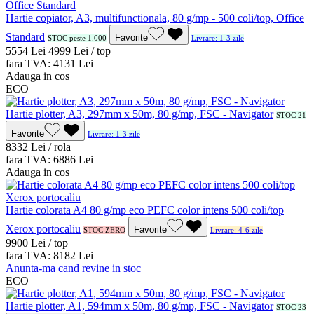
Hartie copiator, A3, multifunctionala, 80 g/mp - 500 coli/top, Office
Standard
Favorite
STOC peste 1.000
Livrare: 1-3 zile
55
54
Lei
49
99
Lei / top
fara TVA:
41
31
Lei
Adauga in cos
ECO
Hartie plotter, A3, 297mm x 50m, 80 g/mp, FSC - Navigator
STOC 21
Favorite
Livrare: 1-3 zile
83
32
Lei / rola
fara TVA:
68
86
Lei
Adauga in cos
Hartie colorata A4 80 g/mp eco PEFC color intens 500 coli/top
Xerox portocaliu
Favorite
STOC ZERO
Livrare: 4-6 zile
99
00
Lei / top
fara TVA:
81
82
Lei
Anunta-ma cand revine in stoc
ECO
Hartie plotter, A1, 594mm x 50m, 80 g/mp, FSC - Navigator
STOC 23