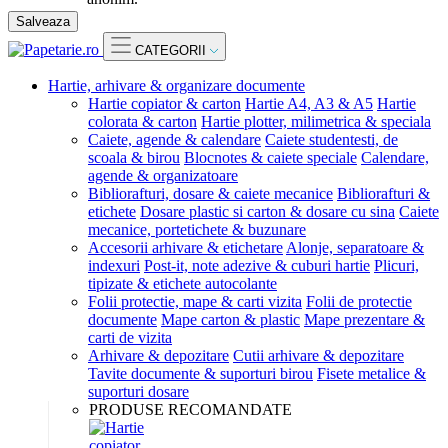
Salveaza
CATEGORII
Hartie, arhivare & organizare documente
Hartie copiator & carton
Hartie A4, A3 & A5
Hartie
colorata & carton
Hartie plotter, milimetrica & speciala
Caiete, agende & calendare
Caiete studentesti, de
scoala & birou
Blocnotes & caiete speciale
Calendare,
agende & organizatoare
Bibliorafturi, dosare & caiete mecanice
Bibliorafturi &
etichete
Dosare plastic si carton & dosare cu sina
Caiete
mecanice, portetichete & buzunare
Accesorii arhivare & etichetare
Alonje, separatoare &
indexuri
Post-it, note adezive & cuburi hartie
Plicuri,
tipizate & etichete autocolante
Folii protectie, mape & carti vizita
Folii de protectie
documente
Mape carton & plastic
Mape prezentare &
carti de vizita
Arhivare & depozitare
Cutii arhivare & depozitare
Tavite documente & suporturi birou
Fisete metalice &
suporturi dosare
PRODUSE RECOMANDATE