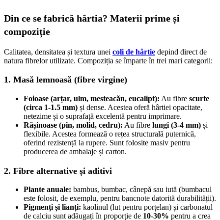
Din ce se fabrică hârtia? Materii prime și
compoziție
Calitatea, densitatea și textura unei
coli de hârtie
depind direct de
natura fibrelor utilizate. Compoziția se împarte în trei mari categorii:
1. Masă lemnoasă (fibre virgine)
Foioase (arțar, ulm, mesteacăn, eucalipt):
Au fibre
scurte
(circa 1-1.5 mm)
și dense. Acestea oferă hârtiei opacitate,
netezime și o suprafață excelentă pentru imprimare.
Rășinoase (pin, molid, cedru):
Au fibre
lungi (3-4 mm)
și
flexibile. Acestea formează o rețea structurală puternică,
oferind rezistență la rupere. Sunt folosite masiv pentru
producerea de ambalaje și carton.
2. Fibre alternative și aditivi
Plante anuale:
bambus, bumbac, cânepă sau iută (bumbacul
este folosit, de exemplu, pentru bancnote datorită durabilității).
Pigmenți și lianți:
kaolinul (lut pentru porțelan) și carbonatul
de calciu sunt adăugați în proporție de
10-30%
pentru a crea