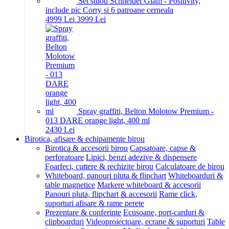
Set stilou Schneider Glam - Positivity,
include pic Corry si 6 patroane cerneala
49
99
Lei
39
99
Lei
Spray graffiti, Belton Molotow Premium -
013 DARE orange light, 400 ml
24
30
Lei
Birotica, afisare & echipamente birou
Birotica & accesorii birou
Capsatoare, capse &
perforatoare
Lipici, benzi adezive & dispensere
Foarfeci, cuttere & rechizite birou
Calculatoare de birou
Whiteboard, panouri pluta & flipchart
Whiteboarduri &
table magnetice
Markere whiteboard & accesorii
Panouri pluta, flipchart & accesorii
Rame click,
suporturi afisare & rame perete
Prezentare & conferinte
Ecusoane, port-carduri &
clipboarduri
Videoproiectoare, ecrane & suporturi
Table