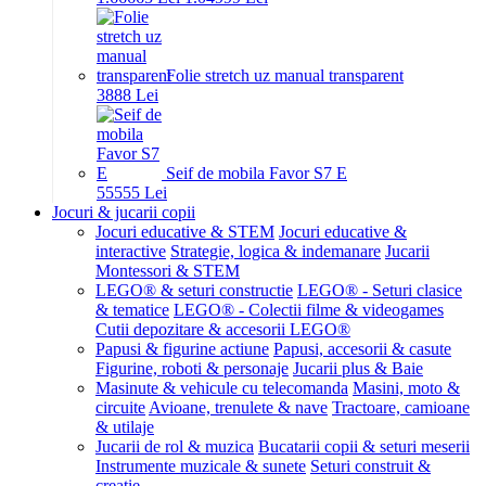
Folie stretch uz manual transparent
38
88
Lei
Seif de mobila Favor S7 E
555
55
Lei
Jocuri & jucarii copii
Jocuri educative & STEM
Jocuri educative &
interactive
Strategie, logica & indemanare
Jucarii
Montessori & STEM
LEGO® & seturi constructie
LEGO® - Seturi clasice
& tematice
LEGO® - Colectii filme & videogames
Cutii depozitare & accesorii LEGO®
Papusi & figurine actiune
Papusi, accesorii & casute
Figurine, roboti & personaje
Jucarii plus & Baie
Masinute & vehicule cu telecomanda
Masini, moto &
circuite
Avioane, trenulete & nave
Tractoare, camioane
& utilaje
Jucarii de rol & muzica
Bucatarii copii & seturi meserii
Instrumente muzicale & sunete
Seturi construit &
creatie