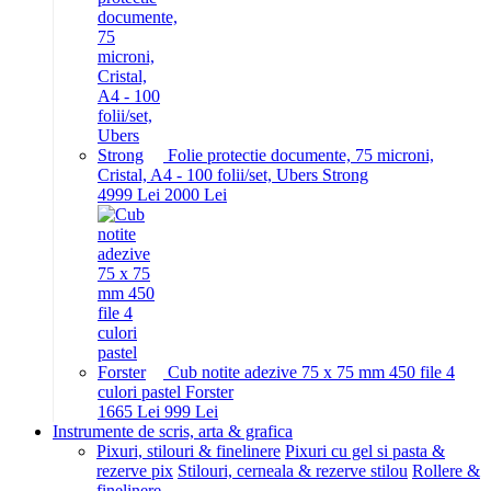
Folie protectie documente, 75 microni,
Cristal, A4 - 100 folii/set, Ubers Strong
49
99
Lei
20
00
Lei
Cub notite adezive 75 x 75 mm 450 file 4
culori pastel Forster
16
65
Lei
9
99
Lei
Instrumente de scris, arta & grafica
Pixuri, stilouri & finelinere
Pixuri cu gel si pasta &
rezerve pix
Stilouri, cerneala & rezerve stilou
Rollere &
finelinere