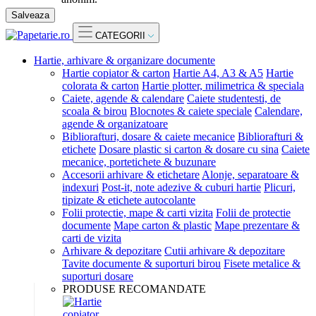
Salveaza
CATEGORII
Hartie, arhivare & organizare documente
Hartie copiator & carton
Hartie A4, A3 & A5
Hartie
colorata & carton
Hartie plotter, milimetrica & speciala
Caiete, agende & calendare
Caiete studentesti, de
scoala & birou
Blocnotes & caiete speciale
Calendare,
agende & organizatoare
Bibliorafturi, dosare & caiete mecanice
Bibliorafturi &
etichete
Dosare plastic si carton & dosare cu sina
Caiete
mecanice, portetichete & buzunare
Accesorii arhivare & etichetare
Alonje, separatoare &
indexuri
Post-it, note adezive & cuburi hartie
Plicuri,
tipizate & etichete autocolante
Folii protectie, mape & carti vizita
Folii de protectie
documente
Mape carton & plastic
Mape prezentare &
carti de vizita
Arhivare & depozitare
Cutii arhivare & depozitare
Tavite documente & suporturi birou
Fisete metalice &
suporturi dosare
PRODUSE RECOMANDATE