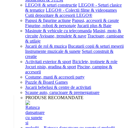
LEGO® & seturi constructie
LEGO® - Seturi clasice
& tematice
LEGO® - Colectii filme & videogames
Cutii depozitare & accesorii LEGO®
Papusi & figurine actiune
Papusi, accesorii & casute
Figurine, roboti & personaje
Jucarii plus & Baie
Masinute & vehicule cu telecomanda
Masini, moto &
circuite
Avioane, trenulete & nave
Tractoare, camioane
& utilaje
Jucarii de rol & muzica
Bucatarii copii & seturi meserii
Instrumente muzicale & sunete
Seturi construit &
creatie
Activitati exterior & sport
Biciclete, trotinete & role
Jocuri nisip, gradina & sport
Piscine, camping &
accesorii
Costume, masti & accesorii party
Puzzle & Board Games
Jucarii bebelusi & centre de activitati
Scaune auto, carucioare & premergatoare
PRODUSE RECOMANDATE
Ratusca dansatoare cu sunete si melodii