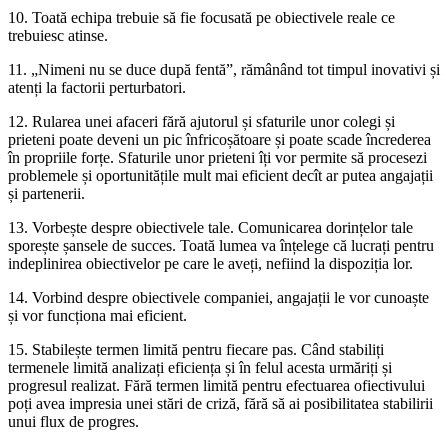
10. Toată echipa trebuie să fie focusată pe obiectivele reale ce
trebuiesc atinse.
11. „Nimeni nu se duce după fentă”, rămânând tot timpul inovativi și
atenți la factorii perturbatori.
12. Rularea unei afaceri fără ajutorul și sfaturile unor colegi și
prieteni poate deveni un pic înfricoșătoare și poate scade încrederea
în propriile forțe. Sfaturile unor prieteni îți vor permite să procesezi
problemele și oportunitățile mult mai eficient decît ar putea angajații
și partenerii.
13. Vorbește despre obiectivele tale. Comunicarea dorințelor tale
sporește șansele de succes. Toată lumea va înțelege că lucrați pentru
indeplinirea obiectivelor pe care le aveți, nefiind la dispoziția lor.
14. Vorbind despre obiectivele companiei, angajații le vor cunoaște
și vor funcționa mai eficient.
15. Stabilește termen limită pentru fiecare pas. Când stabiliți
termenele limită analizați eficiența și în felul acesta urmăriți și
progresul realizat. Fără termen limită pentru efectuarea ofiectivului
poți avea impresia unei stări de criză, fără să ai posibilitatea stabilirii
unui flux de progres.