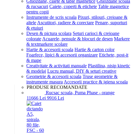
Ghiozdane, caiete & table magnetice
Ghiozdane scoala
& rucsacuri
Caiete, coperti & etichete
Table magnetice
pentru copii
Instrumente de scris scoala
Pixuri, stilouri, creioane &
altele
Ascutitori, radiere & corectare
Penare, suporturi
& etuiuri
Desen & pictura scolara
Seturi carioci & creioane
colorate
Acuarele, pensule & blocuri de desen
Markere
& textmarkere scolare
Hartie & accesorii scoala
Hartie & carton color
Foarfece, lipici & accesorii organizare
Etichete, post-it
& mape
Creativitate & activitati manuale
Plastilina, nisip kinetic
& modelaj
Lucru manual, DIY & seturi creative
Geometrie & accesorii scoala
Truse geometrie &
instrumente masura
Accesorii practice & igiena scoala
PRODUSE RECOMANDATE
Rucsac scoala, Puma Phase - orange
116
66
Lei
99
16
Lei