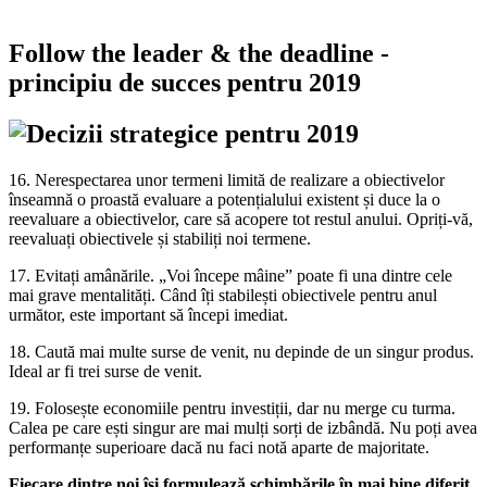
Follow the leader & the deadline -
principiu de succes pentru 2019
16. Nerespectarea unor termeni limită de realizare a obiectivelor
înseamnă o proastă evaluare a potențialului existent și duce la o
reevaluare a obiectivelor, care să acopere tot restul anului. Opriți-vă,
reevaluați obiectivele și stabiliți noi termene.
17. Evitați amânările. „Voi începe mâine” poate fi una dintre cele
mai grave mentalități. Când îți stabilești obiectivele pentru anul
următor, este important să începi imediat.
18. Caută mai multe surse de venit, nu depinde de un singur produs.
Ideal ar fi trei surse de venit.
19. Folosește economiile pentru investiții, dar nu merge cu turma.
Calea pe care ești singur are mai mulți sorți de izbândă. Nu poți avea
performanțe superioare dacă nu faci notă aparte de majoritate.
Fiecare dintre noi își formulează schimbările în mai bine diferit.