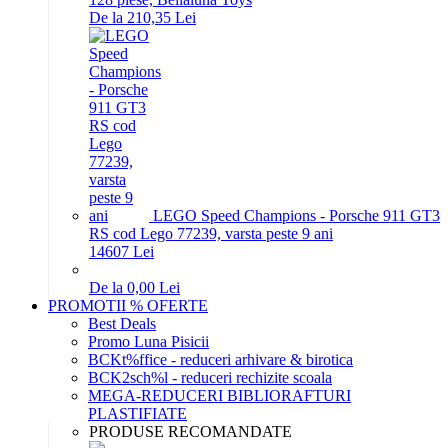
De la 210,35 Lei
LEGO Speed Champions - Porsche 911 GT3
RS cod Lego 77239, varsta peste 9 ani
146
07
Lei
De la 0,00 Lei
PROMOTII % OFERTE
Best Deals
Promo Luna Pisicii
BCKt%ffice - reduceri arhivare & birotica
BCK2sch%l - reduceri rechizite scoala
MEGA-REDUCERI BIBLIORAFTURI
PLASTIFIATE
PRODUSE RECOMANDATE