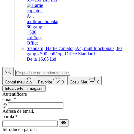
Hartie copiator, A4, multifunctionala, 80
g/mp - 500 coli/top, Office Standard
De la 16,65 Lei
Contul meu
Favorite
0
Cosul Meu
0
Intoarce-te in magazin
Autentificare
email
*
@
Adresa de email.
parola
*
Introduceti parola.