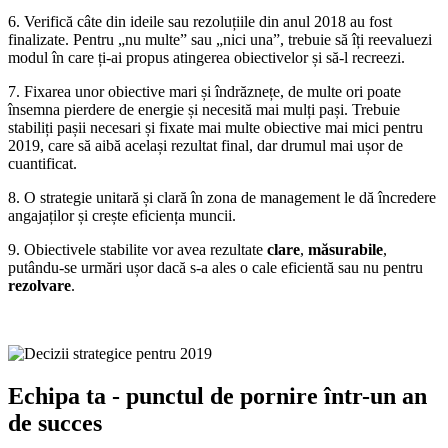
6. Verifică câte din ideile sau rezoluțiile din anul 2018 au fost
finalizate. Pentru „nu multe” sau „nici una”, trebuie să îți reevaluezi
modul în care ți-ai propus atingerea obiectivelor și să-l recreezi.
7. Fixarea unor obiective mari și îndrăznețe, de multe ori poate
însemna pierdere de energie și necesită mai mulți pași. Trebuie
stabiliți pașii necesari și fixate mai multe obiective mai mici pentru
2019, care să aibă același rezultat final, dar drumul mai ușor de
cuantificat.
8. O strategie unitară și clară în zona de management le dă încredere
angajaților și crește eficiența muncii.
9. Obiectivele stabilite vor avea rezultate
clare
,
măsurabile
,
putându-se urmări ușor dacă s-a ales o cale eficientă sau nu pentru
rezolvare
.
Echipa ta - punctul de pornire într-un an
de succes