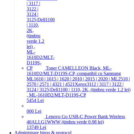
Toner CAMELLEON Black, ML-
1610D2/MLT-D119S-CP, compatibil cu Samsung
ML1610 | 1615 | 1620 | 2010 | 2015 | 2020 | ML2510 |
2570 | 2571 | 4321 | 4521Xerox3112 | 3117 | 3122 |
3124 | 3125;Dell1100 | 1110, 2K, (timbru verde 1.2 lei)
, ML-1610D2/MLT-D119S-CP
54
54
Lei
0
00
Lei
Lenovo Go USB-C Power Bank Wireless
40ALLG1WWW (timbru verde 0.98 lei)
137
49
Lei
Administrare birou & protocol