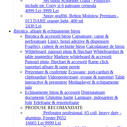
Set stilou Schneider Glam - Positivity,
include pic Corry si 6 patroane cerneala
49
99
Lei
39
99
Lei
Spray graffiti, Belton Molotow Premium -
013 DARE orange light, 400 ml
24
30
Lei
Birotica, afisare & echipamente birou
Birotica & accesorii birou
Capsatoare, capse &
perforatoare
Lipici, benzi adezive & dispensere
Foarfeci, cuttere & rechizite birou
Calculatoare de birou
Whiteboard, panouri pluta & flipchart
Whiteboarduri &
table magnetice
Markere whiteboard & accesorii
Panouri pluta, flipchart & accesorii
Rame click,
suporturi afisare & rame perete
Prezentare & conferinte
Ecusoane, port-carduri &
clipboarduri
Videoproiectoare, ecrane & suporturi
Table
interactive & presentere
Mediaplayer & echipamente
sala
Echipamente birou & accesorii
Distrugatoare
documente
Ghilotine hartie
Laminare, indosariere &
folii
Telefoane & reportofoane
PRODUSE RECOMANDATE
Perforator profesional, 65 coli, heavy duty -
aluminiu, Forster P652
166
65
Lei
99
99
Lei