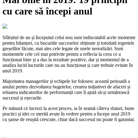
cu care să începi anul
Sfârșitul de an și începutul celui nou sunt indiscutabil acele momente
pentru bilanțuri, cu bucuriile succeselor obținute și totodată regretele
greșelilor făcute, mai ales cele legate de unele nerealizări. Sunt
momentele cele cel mai potrivite pentru a reflecta la ceea ce a
funcționat bine și a dus la rezultate pozitive, dar și momentul de a
analiza lucid lucrurile care nu au funcționat și care trebuie evitate în
anul 2019.
Majoritatea managerilor și echipele lor folosesc această perioadă a
anului pentru dezvoltarea bugetelor, crearea inițiativei de afaceri și
reluarea indicatorilor de performanță care îi ajută să-și urmărească
succesul și eșecurile.
Pe măsură ce lucrezi la acest proces, ia în seamă câteva sfaturi, bune
practici și idei ce merită avute în vedere pentru a începe anul 2019
cu șanse de reușită crescute, chiar dacă succesul nu poate fi garantat.