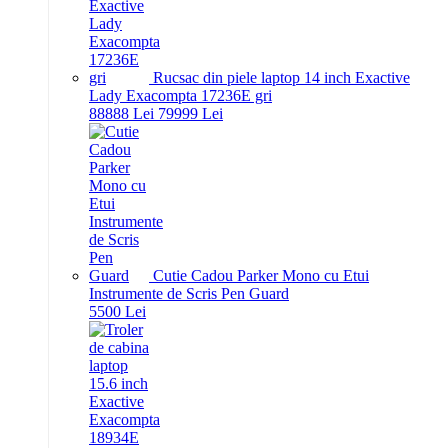
Rucsac din piele laptop 14 inch Exactive
Lady Exacompta 17236E gri
888
88
Lei
799
99
Lei
Cutie Cadou Parker Mono cu Etui
Instrumente de Scris Pen Guard
55
00
Lei