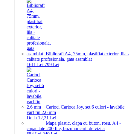
Biblioraft A4, 75mm, plastifiat exterior, lila -
calitate profesionala, gata asamblat
16
11
Lei
7
99
Lei
Carioci Carioca Joy, set 6 culori - lavabile,
varf fin 2.6 mm
De la 12,21 Lei
Mapa plastic, clapa cu buton, rosu, A4 -
capacitate 200 file, buzunar carti de vizita
5
54
Lei
2
49
Lei