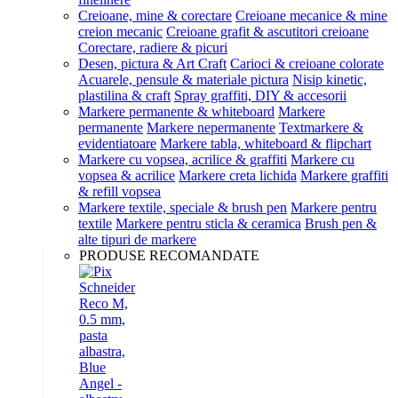
Creioane, mine & corectare
Creioane mecanice & mine
creion mecanic
Creioane grafit & ascutitori creioane
Corectare, radiere & picuri
Desen, pictura & Art Craft
Carioci & creioane colorate
Acuarele, pensule & materiale pictura
Nisip kinetic,
plastilina & craft
Spray graffiti, DIY & accesorii
Markere permanente & whiteboard
Markere
permanente
Markere nepermanente
Textmarkere &
evidentiatoare
Markere tabla, whiteboard & flipchart
Markere cu vopsea, acrilice & graffiti
Markere cu
vopsea & acrilice
Markere creta lichida
Markere graffiti
& refill vopsea
Markere textile, speciale & brush pen
Markere pentru
textile
Markere pentru sticla & ceramica
Brush pen &
alte tipuri de markere
PRODUSE RECOMANDATE