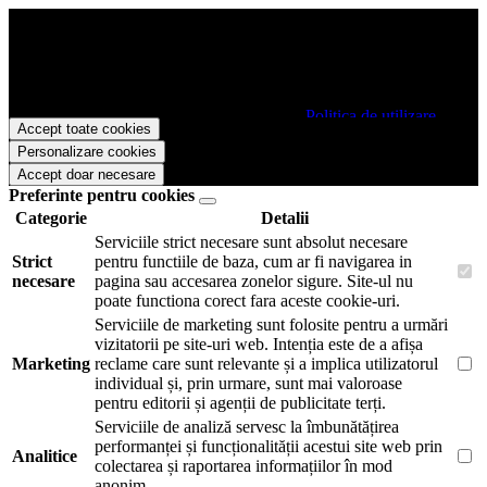
Papetarie.ro foloseste cookies pentru a tine minte faptul ca v-ati logat
pe site si pentru a va putea stoca produsele in cosul de cumparaturi.
De asemenea acestea vor colecta statistici anonime, pentru a va oferi
si livra functii avansate si continut personalizat de marketing.
Pentru a va putea bucura de intreaga experienta ca vizitator
Papetarie.ro este necesar sa fiti de acord cu
Politica de utilizare
Accept toate cookies
cookie-uri
.
Personalizare cookies
Accept doar necesare
Preferinte pentru cookies
Categorie
Detalii
Serviciile strict necesare sunt absolut necesare
Strict
pentru functiile de baza, cum ar fi navigarea in
necesare
pagina sau accesarea zonelor sigure. Site-ul nu
poate functiona corect fara aceste cookie-uri.
Serviciile de marketing sunt folosite pentru a urmări
vizitatorii pe site-uri web. Intenția este de a afișa
Marketing
reclame care sunt relevante și a implica utilizatorul
individual și, prin urmare, sunt mai valoroase
pentru editorii și agenții de publicitate terți.
Serviciile de analiză servesc la îmbunătățirea
performanței și funcționalității acestui site web prin
Analitice
colectarea și raportarea informațiilor în mod
anonim.