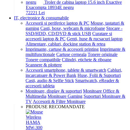
Troler de cabina laptop 15.6 inch Exactive
Exacompta 18934E negru
722
21
Lei
IT, electronice & consumabile
Accesorii si periferice laptop & PC
Mouse, tastaturi &
gaming
Casti, boxe, webcam & microfoane
Stocare -
SSD/HDD, CD/DVD & stick USB
Curatare si
accesorii laptop & PC
Genti, huse & rucsacuri laptop
Alimentare, cabluri, docking station & retea
Imprimante, cartuse & accesorii printing
Imprimante &
multifunctionale
Cartuse cerneala
Tonere originale
Tonere compatibile
Cilindri, etichete & riboane
Scannere & plottere
Accesorii smartphone, tablete & smartwatch
Cabluri,
incarcatoare & Power Bank
Huse, Folii & Suporturi
Casti, audio & Selfie Stick
Smartwatch, eReader &
accesorii tableta
Monitoare, display & suporturi
Monitoare Office &
Multimedia
Monitoare Gaming
Suporturi Monitoare &
TV
Accesorii & Filtre Monitoare
PRODUSE RECOMANDATE