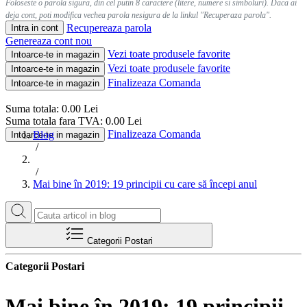
Foloseste o parola sigura, din cel putin 8 caractere (litere, numere si simboluri). Daca ai
deja cont, poti modifica vechea parola nesigura de la linkul "Recuperaza parola".
Recupereaza parola
Intra in cont
Genereaza cont nou
Vezi toate produsele favorite
Intoarce-te in magazin
Vezi toate produsele favorite
Intoarce-te in magazin
Finalizeaza Comanda
Intoarce-te in magazin
Suma totala:
0.00
Lei
Suma totala fara TVA:
0.00
Lei
Finalizeaza Comanda
Blog
Intoarce-te in magazin
/
/
Mai bine în 2019: 19 principii cu care să începi anul
Categorii Postari
Categorii Postari
Mai bine în 2019: 19 principii