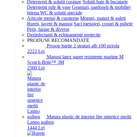
Detergenti & solutii curatare
Solutii baie & bucatarie
Detergenti rufe & vase
Geamuri, pardoseli & mobilier
Igiena WC & solutii speciale
Articole menaj & curatenie
Mopuri, maturi & galeti
Bureti, lavete & manusi
Saci menajeri, cosuri & pubele
Perii, farase & diverse
Dezinfectanti & echipamente protectie
PRODUSE RECOMANDATE
Prosop hartie 2 straturi alb 100 m/rola
22
22
Lei
Manusi latex super rezistente marime M
Scotch-Brite™ 3M
25
00
Lei
Matura plastic de interior fire sintetice medii
Latino galben
14
44
Lei