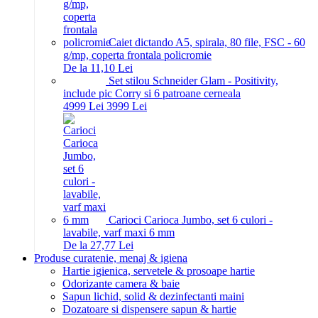
Caiet dictando A5, spirala, 80 file, FSC - 60
g/mp, coperta frontala policromie
De la 11,10 Lei
Set stilou Schneider Glam - Positivity,
include pic Corry si 6 patroane cerneala
49
99
Lei
39
99
Lei
Carioci Carioca Jumbo, set 6 culori -
lavabile, varf maxi 6 mm
De la 27,77 Lei
Produse curatenie, menaj & igiena
Hartie igienica, servetele & prosoape hartie
Odorizante camera & baie
Sapun lichid, solid & dezinfectanti maini
Dozatoare si dispensere sapun & hartie