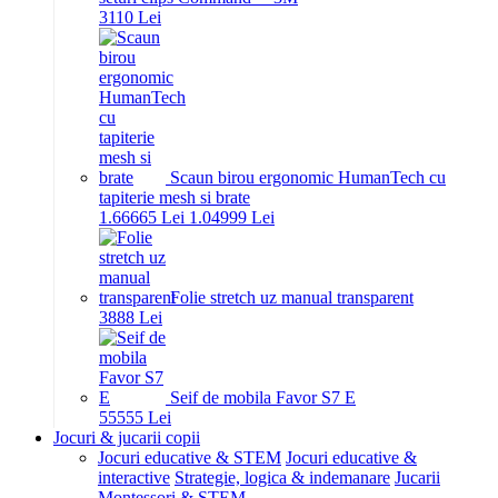
31
10
Lei
Scaun birou ergonomic HumanTech cu
tapiterie mesh si brate
1.666
65
Lei
1.049
99
Lei
Folie stretch uz manual transparent
38
88
Lei
Seif de mobila Favor S7 E
555
55
Lei
Jocuri & jucarii copii
Jocuri educative & STEM
Jocuri educative &
interactive
Strategie, logica & indemanare
Jucarii
Montessori & STEM