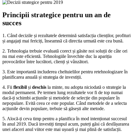
Principii strategice pentru un an de
succes
1. Când decizile și rezultatele determină satisfacția clienților, profituri
și angajați mai fericiți, înseamnă că directia urmată este cea bună.
2. Tehnologia trebuie evaluată corect și găsite noi soluții de câte ori
nu mai este eficientă. Tehnologiile învechite duc la apariția
provocărilor între lucrători, clienți și vânzători.
3. Este importantă includerea cheltuielilor pentru retehnologizare în
planificarea anuală și strategia de investiții.
4. Fii
flexibil
și
deschis
la minte, nu adopta niciodată o strategie la
modul permanent. Pe termen lung rezultatele vor fi de top numai
dacă-ți schimbi acțiunile și metodele de selecție din populare în
nepopulare. Evită ceea ce este popular. Când metodele de a selecta
acțiunile devin populare, trebuie să găsești alte metode.
5. Alocă-ți ceva timp pentru a planifica în mod intenționat succesul
în anul 2019. Dacă investiți timpul acum, puteți găsi că desfășurarea
unei afaceri anul viitor este mai ușoară și mai plină de satisfacții.