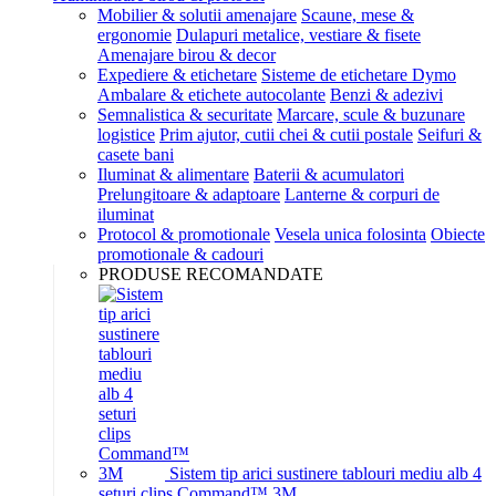
Mobilier & solutii amenajare
Scaune, mese &
ergonomie
Dulapuri metalice, vestiare & fisete
Amenajare birou & decor
Expediere & etichetare
Sisteme de etichetare Dymo
Ambalare & etichete autocolante
Benzi & adezivi
Semnalistica & securitate
Marcare, scule & buzunare
logistice
Prim ajutor, cutii chei & cutii postale
Seifuri &
casete bani
Iluminat & alimentare
Baterii & acumulatori
Prelungitoare & adaptoare
Lanterne & corpuri de
iluminat
Protocol & promotionale
Vesela unica folosinta
Obiecte
promotionale & cadouri
PRODUSE RECOMANDATE
Sistem tip arici sustinere tablouri mediu alb 4
seturi clips Command™ 3M