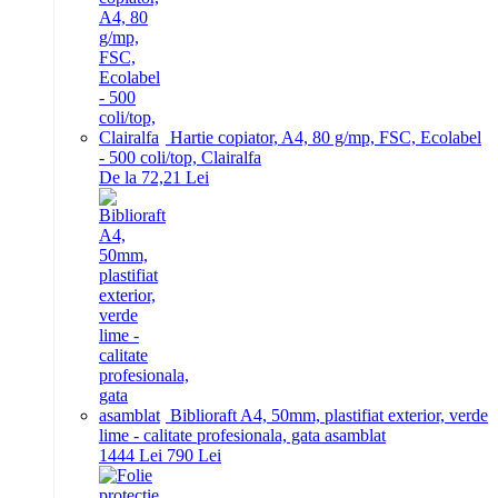
Hartie copiator, A4, 80 g/mp, FSC, Ecolabel
- 500 coli/top, Clairalfa
De la 72,21 Lei
Biblioraft A4, 50mm, plastifiat exterior, verde
lime - calitate profesionala, gata asamblat
14
44
Lei
7
90
Lei