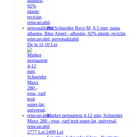
Pix Schneider Reco M, 0.5 mm, pasta
albastra, Blue Angel - albastru, 92% plastic reciclat,
reincarcabil, personalizabil
De la 11,10 Lei
Marker permanent 4-12 mm, Schneider
Maxx 280 - rosu, varf tesit super-lat, universal,
reincarcabil
27
77
Lei
24
99
Lei