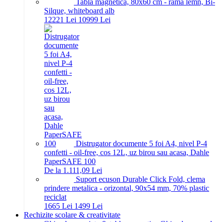
Tabla magnetica, 80x60 cm - rama lemn, Bi-
Silque, whiteboard alb
122
21
Lei
109
99
Lei
Distrugator documente 5 foi A4, nivel P-4
confetti - oil-free, cos 12L, uz birou sau acasa, Dahle
PaperSAFE 100
De la 1.111,09 Lei
Suport ecuson Durable Click Fold, clema
prindere metalica - orizontal, 90x54 mm, 70% plastic
reciclat
16
65
Lei
14
99
Lei
Rechizite scolare & creativitate