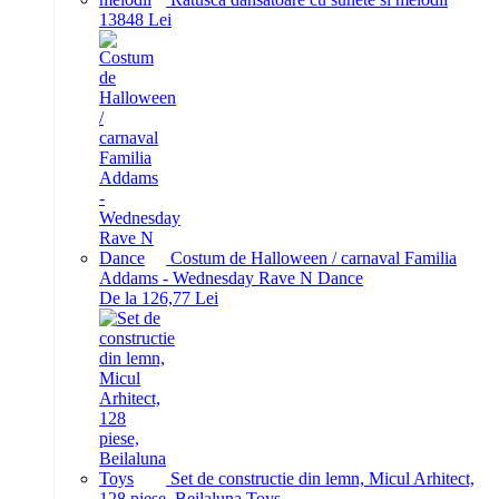
138
48
Lei
Costum de Halloween / carnaval Familia
Addams - Wednesday Rave N Dance
De la 126,77 Lei
Set de constructie din lemn, Micul Arhitect,
128 piese, Beilaluna Toys