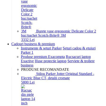
Burete vase ergonomic Delicate Color 2
buc/pachet Scotch-Brite® 3M
33
32
Lei
Cadouri business & premium
Instrumente & seturi Parker
Seturi cadou & etuiuri
Parker 1
Produse premium Exacompta
Rucsacuri laptop
Exactive
Huse protectie laptop
Serviete & trollere
business
PRODUSE RECOMANDATE
Stilou Parker Jotter Original Standard -
Electric Blue CT, detalii cromate
58
00
Lei