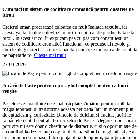
Cum faci un sistem de codificare cromatică pentru dosarele de
birou
Creierul uman procesează culoarea cu mult înaintea textului, iar
acest avantaj biologic devine un instrument real de productivitate la
birou. În acest articol îți explicăm pas cu pas cum construiești un
sistem de codificare cromatică funcțional, ce produse ai nevoie și
cum le alegi corect — cu recomandări concrete din gama disponibilă
pe papetarie.ro.
Citeste mai mult
27-03-2026
Jucării de Paște pentru copii – ghid complet pentru cadouri
reușite
Paștele este una dintre cele mai așteptate sărbători pentru copii, iar
magia Iepurașului transformă această perioadă într-un moment plin
de entuziasm și curiozitate. Dincolo de dulciuri și tradiții, jucăriile
rămân elementul central al surprizelor de Paște. Alegerea unor jucării
potrivite nu este doar o chestiune de distracție, ci și o oportunitate de
a contribui la dezvoltarea copilului, de a-i stimula imaginația și de a
crea amintiri frumoase. Într-o piață plină de opțiuni, părinții caută din