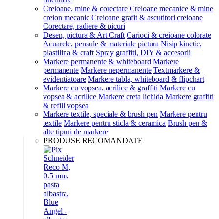
Creioane, mine & corectare
Creioane mecanice & mine
creion mecanic
Creioane grafit & ascutitori creioane
Corectare, radiere & picuri
Desen, pictura & Art Craft
Carioci & creioane colorate
Acuarele, pensule & materiale pictura
Nisip kinetic,
plastilina & craft
Spray graffiti, DIY & accesorii
Markere permanente & whiteboard
Markere
permanente
Markere nepermanente
Textmarkere &
evidentiatoare
Markere tabla, whiteboard & flipchart
Markere cu vopsea, acrilice & graffiti
Markere cu
vopsea & acrilice
Markere creta lichida
Markere graffiti
& refill vopsea
Markere textile, speciale & brush pen
Markere pentru
textile
Markere pentru sticla & ceramica
Brush pen &
alte tipuri de markere
PRODUSE RECOMANDATE