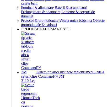
casete bani
Iluminat & alimentare
Baterii & acumulatori
Prelungitoare & adaptoare
Lanterne & corpuri de
iluminat
Protocol & promotionale
Vesela unica folosinta
Obiecte
promotionale & cadouri
PRODUSE RECOMANDATE
Sistem tip arici sustinere tablouri mediu alb 4
seturi clips Command™ 3M
31
10
Lei