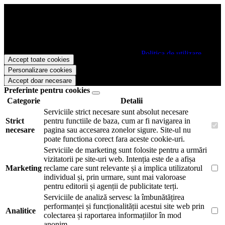
Papetarie.ro foloseste cookies pentru a tine minte faptul ca v-ati logat
pe site si pentru a va putea stoca produsele in cosul de cumparaturi.
De asemenea acestea vor colecta statistici anonime, pentru a va oferi
si livra functii avansate si continut personalizat de marketing.
Pentru a va putea bucura de intreaga experienta ca vizitator
Papetarie.ro este necesar sa fiti de acord cu
Politica de utilizare
Accept toate cookies
cookie-uri
.
Personalizare cookies
Accept doar necesare
Preferinte pentru cookies
Categorie
Detalii
Serviciile strict necesare sunt absolut necesare
Strict
pentru functiile de baza, cum ar fi navigarea in
necesare
pagina sau accesarea zonelor sigure. Site-ul nu
poate functiona corect fara aceste cookie-uri.
Serviciile de marketing sunt folosite pentru a urmări
vizitatorii pe site-uri web. Intenția este de a afișa
Marketing
reclame care sunt relevante și a implica utilizatorul
individual și, prin urmare, sunt mai valoroase
pentru editorii și agenții de publicitate terți.
Serviciile de analiză servesc la îmbunătățirea
performanței și funcționalității acestui site web prin
Analitice
colectarea și raportarea informațiilor în mod
anonim.