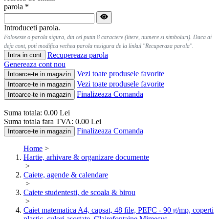
parola
*
Introduceti parola.
Foloseste o parola sigura, din cel putin 8 caractere (litere, numere si simboluri). Daca ai
deja cont, poti modifica vechea parola nesigura de la linkul "Recuperaza parola".
Recupereaza parola
Intra in cont
Genereaza cont nou
Vezi toate produsele favorite
Intoarce-te in magazin
Vezi toate produsele favorite
Intoarce-te in magazin
Finalizeaza Comanda
Intoarce-te in magazin
Suma totala:
0.00
Lei
Suma totala fara TVA:
0.00
Lei
Finalizeaza Comanda
Intoarce-te in magazin
Home
>
Hartie, arhivare & organizare documente
>
Caiete, agende & calendare
>
Caiete studentesti, de scoala & birou
>
Caiet matematica A4, capsat, 48 file, PEFC - 90 g/mp, coperti
plastic, culori asortate, Clairefontaine Mimesys