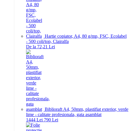
Hartie copiator, A4, 80 g/mp, FSC, Ecolabel
- 500 coli/top, Clairalfa
De la 72,21 Lei
Biblioraft A4, 50mm, plastifiat exterior, verde
lime - calitate profesionala, gata asamblat
14
44
Lei
7
90
Lei