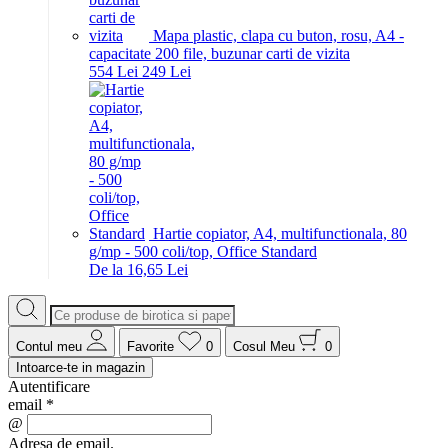
Mapa plastic, clapa cu buton, rosu, A4 -
capacitate 200 file, buzunar carti de vizita
5
54
Lei
2
49
Lei
Hartie copiator, A4, multifunctionala, 80
g/mp - 500 coli/top, Office Standard
De la 16,65 Lei
Contul meu
Favorite
0
Cosul Meu
0
Intoarce-te in magazin
Autentificare
email
*
@
Adresa de email.