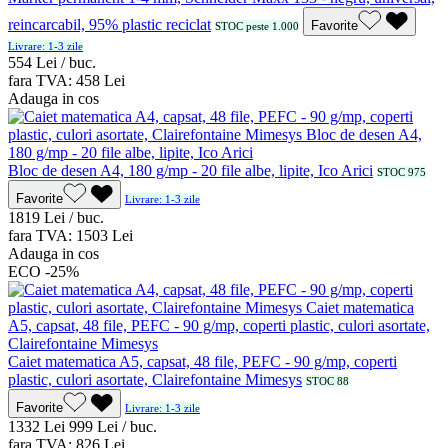
reincarcabil, 95% plastic reciclat
Favorite
STOC peste 1.000
Livrare: 1-3 zile
5
54
Lei / buc.
fara TVA:
4
58
Lei
Adauga in cos
Bloc de desen A4, 180 g/mp - 20 file albe, lipite, Ico Arici
STOC 975
Favorite
Livrare: 1-3 zile
18
19
Lei / buc.
fara TVA:
15
03
Lei
Adauga in cos
ECO
-25%
Caiet matematica A5, capsat, 48 file, PEFC - 90 g/mp, coperti
plastic, culori asortate, Clairefontaine Mimesys
STOC 88
Favorite
Livrare: 1-3 zile
13
32
Lei
9
99
Lei / buc.
fara TVA:
8
26
Lei