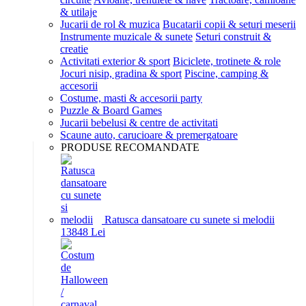
& utilaje
Jucarii de rol & muzica
Bucatarii copii & seturi meserii
Instrumente muzicale & sunete
Seturi construit &
creatie
Activitati exterior & sport
Biciclete, trotinete & role
Jocuri nisip, gradina & sport
Piscine, camping &
accesorii
Costume, masti & accesorii party
Puzzle & Board Games
Jucarii bebelusi & centre de activitati
Scaune auto, carucioare & premergatoare
PRODUSE RECOMANDATE
Ratusca dansatoare cu sunete si melodii
138
48
Lei