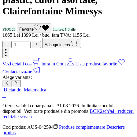
Clairefontaine Mimesys
Favorite
STOC 26
Livrare: 1-3 zile
16
65
Lei
13
99
Lei / buc.
fara TVA:
11
56
Lei
Adauga in cos
Vezi detalii cos
Intra in Cont
Lista produse favorite
Contacteaza-ne
Alege varianta:
Dictando
Matematica
Oferta valabila doar pana la 31.08.2026. In limita stocului
disponibil. Vezi toate produsele din promotia
BCK2sch%l - reduceri
rechizite scoala
.
Cod produs:
AUS-042594
Produse complementare
Descriere
produs