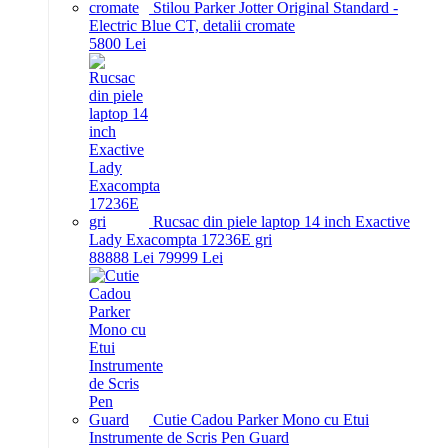
Stilou Parker Jotter Original Standard -
Electric Blue CT, detalii cromate
58
00
Lei
Rucsac din piele laptop 14 inch Exactive
Lady Exacompta 17236E gri
888
88
Lei
799
99
Lei
Cutie Cadou Parker Mono cu Etui
Instrumente de Scris Pen Guard