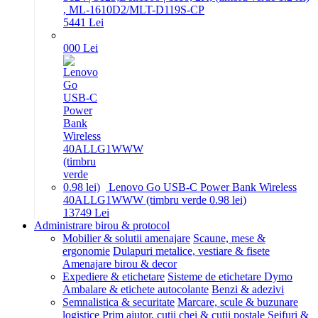
, ML-1610D2/MLT-D119S-CP
54
41
Lei
0
00
Lei
Lenovo Go USB-C Power Bank Wireless
40ALLG1WWW (timbru verde 0.98 lei)
137
49
Lei
Administrare birou & protocol
Mobilier & solutii amenajare
Scaune, mese &
ergonomie
Dulapuri metalice, vestiare & fisete
Amenajare birou & decor
Expediere & etichetare
Sisteme de etichetare Dymo
Ambalare & etichete autocolante
Benzi & adezivi
Semnalistica & securitate
Marcare, scule & buzunare
logistice
Prim ajutor, cutii chei & cutii postale
Seifuri &