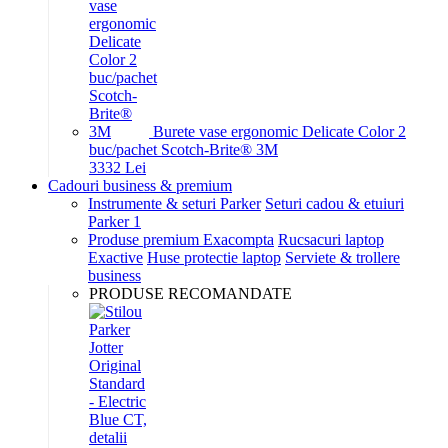
Burete vase ergonomic Delicate Color 2
buc/pachet Scotch-Brite® 3M
33
32
Lei
Cadouri business & premium
Instrumente & seturi Parker
Seturi cadou & etuiuri
Parker 1
Produse premium Exacompta
Rucsacuri laptop
Exactive
Huse protectie laptop
Serviete & trollere
business
PRODUSE RECOMANDATE