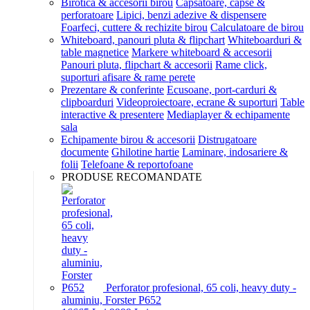
Birotica & accesorii birou
Capsatoare, capse &
perforatoare
Lipici, benzi adezive & dispensere
Foarfeci, cuttere & rechizite birou
Calculatoare de birou
Whiteboard, panouri pluta & flipchart
Whiteboarduri &
table magnetice
Markere whiteboard & accesorii
Panouri pluta, flipchart & accesorii
Rame click,
suporturi afisare & rame perete
Prezentare & conferinte
Ecusoane, port-carduri &
clipboarduri
Videoproiectoare, ecrane & suporturi
Table
interactive & presentere
Mediaplayer & echipamente
sala
Echipamente birou & accesorii
Distrugatoare
documente
Ghilotine hartie
Laminare, indosariere &
folii
Telefoane & reportofoane
PRODUSE RECOMANDATE
Perforator profesional, 65 coli, heavy duty -
aluminiu, Forster P652