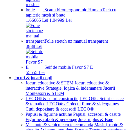
Scaun birou ergonomic HumanTech cu
tapiterie mesh si brate
1.666
65
Lei
1.049
99
Lei
Folie stretch uz manual transparent
38
88
Lei
Seif de mobila Favor S7 E
555
55
Lei
Jocuri & jucarii copii
Jocuri educative & STEM
Jocuri educative &
interactive
Strategie, logica & indemanare
Jucarii
Montessori & STEM
LEGO® & seturi constructie
LEGO® - Seturi clasice
& tematice
LEGO® - Colectii filme & videogames
Cutii depozitare & accesorii LEGO®
Papusi & figurine actiune
Papusi, accesorii & casute
Figurine, roboti & personaje
Jucarii plus & Baie
Masinute & vehicule cu telecomanda
Masini, moto &
circuite
Avioane, trenulete & nave
Tractoare, camioane