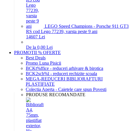
LEGO Speed Champions - Porsche 911 GT3
RS cod Lego 77239, varsta peste 9 ani
146
07
Lei
De la 0,00 Lei
PROMOTII % OFERTE
Best Deals
Promo Luna Pisicii
BCKt%ffice - reduceri arhivare & birotica
BCK2sch%l - reduceri rechizite scoala
MEGA-REDUCERI BIBLIORAFTURI
PLASTIFIATE
Colectia Aperta - Caietele care spun Povesti
PRODUSE RECOMANDATE