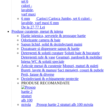
Carioci Carioca Jumbo, set 6 culori -
lavabile, varf maxi 6 mm
De la 27,77 Lei
Produse curatenie, menaj & igiena
Hartie igienica, servetele & prosoape hartie
Odorizante camera & baie
Sapun lichid, solid & dezinfectanti maini
Dozatoare si dispensere sapun & hartie
Detergenti & solutii curatare
Solutii baie & bucatarie
Detergenti rufe & vase
Geamuri, pardoseli & mobilier
Igiena WC & solutii speciale
Articole menaj & curatenie
Mopuri, maturi & galeti
Bureti, lavete & manusi
Saci menajeri, cosuri & pubele
Perii, farase & diverse
Dezinfectanti & echipamente protectie
PRODUSE RECOMANDATE
Prosop hartie 2 straturi alb 100 m/rola