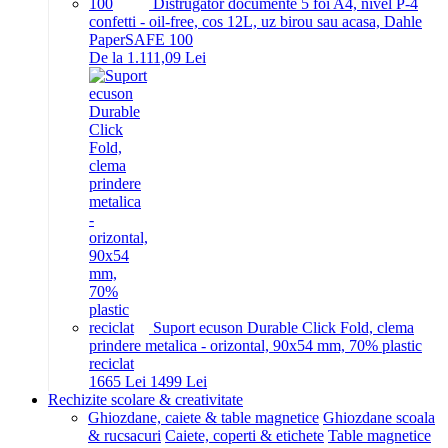
Distrugator documente 5 foi A4, nivel P-4
confetti - oil-free, cos 12L, uz birou sau acasa, Dahle
PaperSAFE 100
De la 1.111,09 Lei
Suport ecuson Durable Click Fold, clema
prindere metalica - orizontal, 90x54 mm, 70% plastic
reciclat
16
65
Lei
14
99
Lei
Rechizite scolare & creativitate
Ghiozdane, caiete & table magnetice
Ghiozdane scoala
& rucsacuri
Caiete, coperti & etichete
Table magnetice