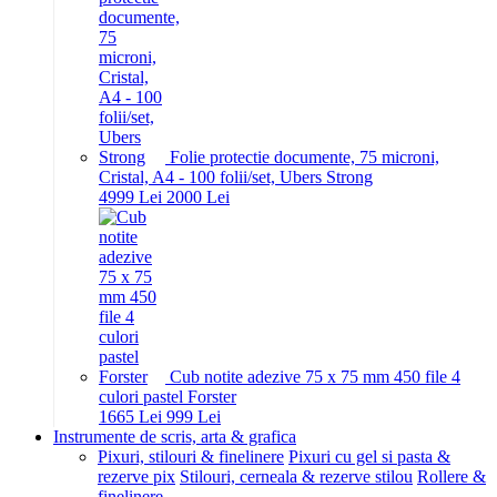
Folie protectie documente, 75 microni,
Cristal, A4 - 100 folii/set, Ubers Strong
49
99
Lei
20
00
Lei
Cub notite adezive 75 x 75 mm 450 file 4
culori pastel Forster
16
65
Lei
9
99
Lei
Instrumente de scris, arta & grafica
Pixuri, stilouri & finelinere
Pixuri cu gel si pasta &
rezerve pix
Stilouri, cerneala & rezerve stilou
Rollere &
finelinere