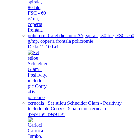
Caiet dictando A5, spirala, 80 file, FSC - 60
g/mp, coperta frontala policromie
De la 11,10 Lei
Set stilou Schneider Glam - Positivity,
include pic Corry si 6 patroane cerneala
49
99
Lei
39
99
Lei