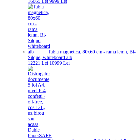
166
65
Lei
99
99
Lei
Tabla magnetica, 80x60 cm - rama lemn, Bi-
Silque, whiteboard alb
122
21
Lei
109
99
Lei