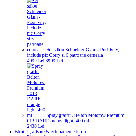
Set stilou Schneider Glam - Positivity,
include pic Corry si 6 patroane cerneala
49
99
Lei
39
99
Lei
Spray graffiti, Belton Molotow Premium -
013 DARE orange light, 400 ml
24
30
Lei
Birotica, afisare & echipamente birou