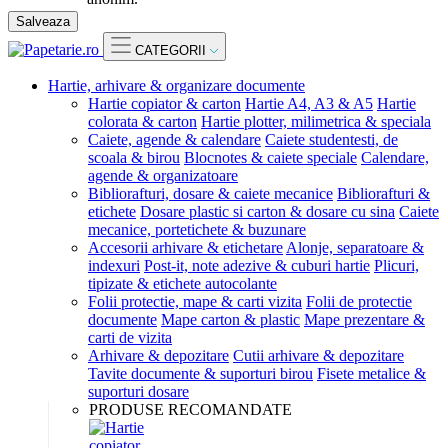
Salveaza
CATEGORII
Hartie, arhivare & organizare documente
Hartie copiator & carton
Hartie A4, A3 & A5
Hartie
colorata & carton
Hartie plotter, milimetrica & speciala
Caiete, agende & calendare
Caiete studentesti, de
scoala & birou
Blocnotes & caiete speciale
Calendare,
agende & organizatoare
Bibliorafturi, dosare & caiete mecanice
Bibliorafturi &
etichete
Dosare plastic si carton & dosare cu sina
Caiete
mecanice, portetichete & buzunare
Accesorii arhivare & etichetare
Alonje, separatoare &
indexuri
Post-it, note adezive & cuburi hartie
Plicuri,
tipizate & etichete autocolante
Folii protectie, mape & carti vizita
Folii de protectie
documente
Mape carton & plastic
Mape prezentare &
carti de vizita
Arhivare & depozitare
Cutii arhivare & depozitare
Tavite documente & suporturi birou
Fisete metalice &
suporturi dosare
PRODUSE RECOMANDATE