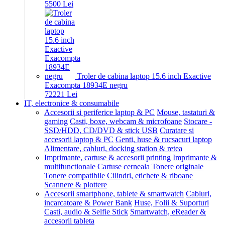
55
00
Lei
Troler de cabina laptop 15.6 inch Exactive
Exacompta 18934E negru
722
21
Lei
IT, electronice & consumabile
Accesorii si periferice laptop & PC
Mouse, tastaturi &
gaming
Casti, boxe, webcam & microfoane
Stocare -
SSD/HDD, CD/DVD & stick USB
Curatare si
accesorii laptop & PC
Genti, huse & rucsacuri laptop
Alimentare, cabluri, docking station & retea
Imprimante, cartuse & accesorii printing
Imprimante &
multifunctionale
Cartuse cerneala
Tonere originale
Tonere compatibile
Cilindri, etichete & riboane
Scannere & plottere
Accesorii smartphone, tablete & smartwatch
Cabluri,
incarcatoare & Power Bank
Huse, Folii & Suporturi
Casti, audio & Selfie Stick
Smartwatch, eReader &
accesorii tableta