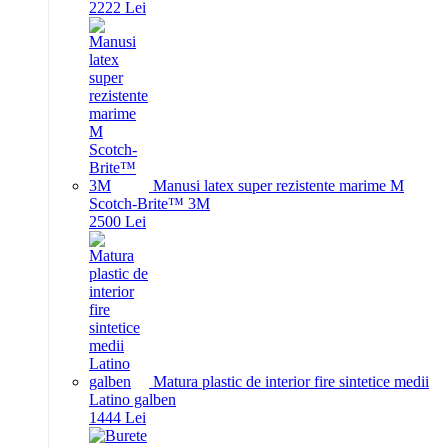
22
22
Lei
Manusi latex super rezistente marime M
Scotch-Brite™ 3M
25
00
Lei
Matura plastic de interior fire sintetice medii
Latino galben
14
44
Lei