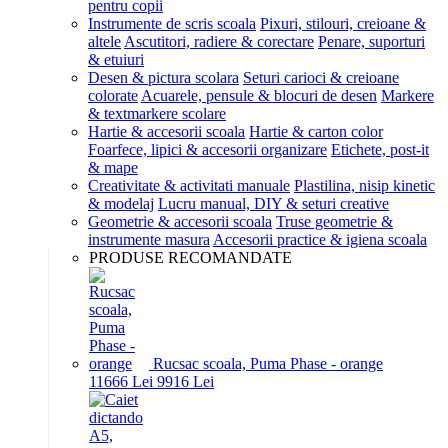
pentru copii
Instrumente de scris scoala
Pixuri, stilouri, creioane &
altele
Ascutitori, radiere & corectare
Penare, suporturi
& etuiuri
Desen & pictura scolara
Seturi carioci & creioane
colorate
Acuarele, pensule & blocuri de desen
Markere
& textmarkere scolare
Hartie & accesorii scoala
Hartie & carton color
Foarfece, lipici & accesorii organizare
Etichete, post-it
& mape
Creativitate & activitati manuale
Plastilina, nisip kinetic
& modelaj
Lucru manual, DIY & seturi creative
Geometrie & accesorii scoala
Truse geometrie &
instrumente masura
Accesorii practice & igiena scoala
PRODUSE RECOMANDATE
Rucsac scoala, Puma Phase - orange
116
66
Lei
99
16
Lei