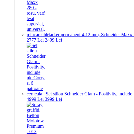
Marker permanent 4-12 mm, Schneider Maxx 280 -
27
77
Lei
24
99
Lei
Set stilou Schneider Glam - Positivity, include
49
99
Lei
39
99
Lei