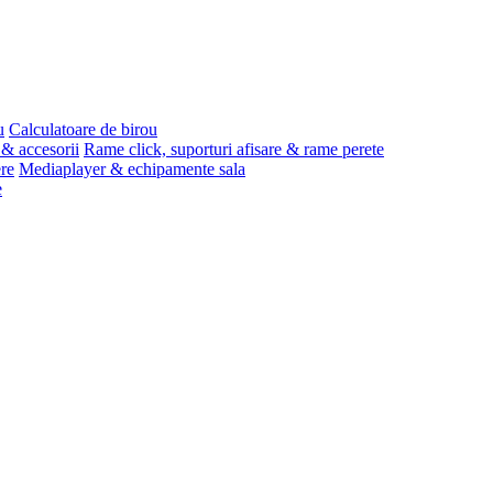
u
Calculatoare de birou
 & accesorii
Rame click, suporturi afisare & rame perete
ere
Mediaplayer & echipamente sala
e