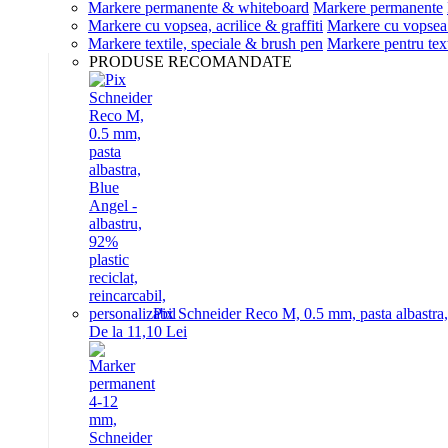
Markere permanente & whiteboard
Markere permanente
Markere cu vopsea, acrilice & graffiti
Markere cu vopsea 
Markere textile, speciale & brush pen
Markere pentru text
PRODUSE RECOMANDATE
Pix Schneider Reco M, 0.5 mm, pasta albastra, B
De la 11,10 Lei