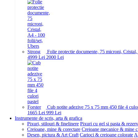
Folie protectie documente, 75 microni, Cristal,
49
99
Lei
20
00
Lei
Cub notite adezive 75 x 75 mm 450 file 4 culor
16
65
Lei
9
99
Lei
Instrumente de scris, arta & grafica
Pixuri, stilouri & finelinere
Pixuri cu gel si pasta & rezer
Creioane, mine & corectare
Creioane mecanice & mine c
Desen, pictura & Art Craft
Carioci & creioane colorate
Ac