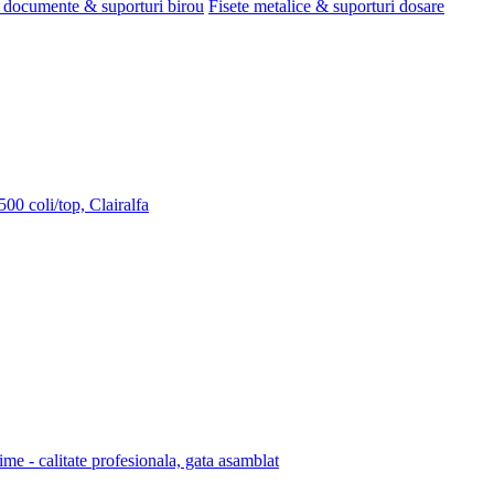
 documente & suporturi birou
Fisete metalice & suporturi dosare
00 coli/top, Clairalfa
lime - calitate profesionala, gata asamblat