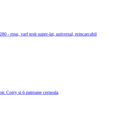
 rosu, varf tesit super-lat, universal, reincarcabil
 pic Corry si 6 patroane cerneala