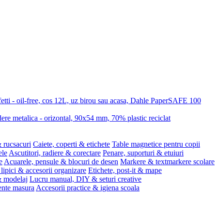
etti - oil-free, cos 12L, uz birou sau acasa, Dahle PaperSAFE 100
re metalica - orizontal, 90x54 mm, 70% plastic reciclat
 rucsacuri
Caiete, coperti & etichete
Table magnetice pentru copii
ele
Ascutitori, radiere & corectare
Penare, suporturi & etuiuri
e
Acuarele, pensule & blocuri de desen
Markere & textmarkere scolare
 lipici & accesorii organizare
Etichete, post-it & mape
 & modelaj
Lucru manual, DIY & seturi creative
ente masura
Accesorii practice & igiena scoala