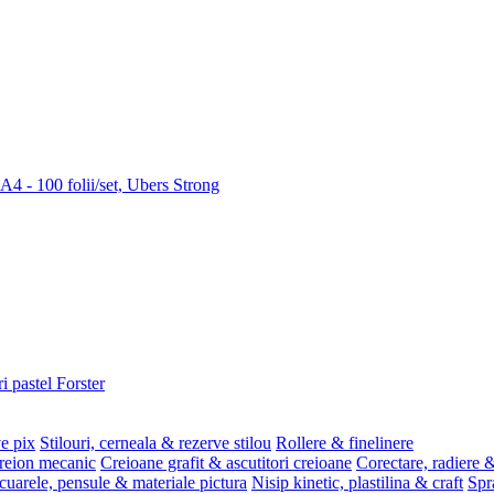
 A4 - 100 folii/set, Ubers Strong
i pastel Forster
ve pix
Stilouri, cerneala & rezerve stilou
Rollere & finelinere
reion mecanic
Creioane grafit & ascutitori creioane
Corectare, radiere &
uarele, pensule & materiale pictura
Nisip kinetic, plastilina & craft
Spr