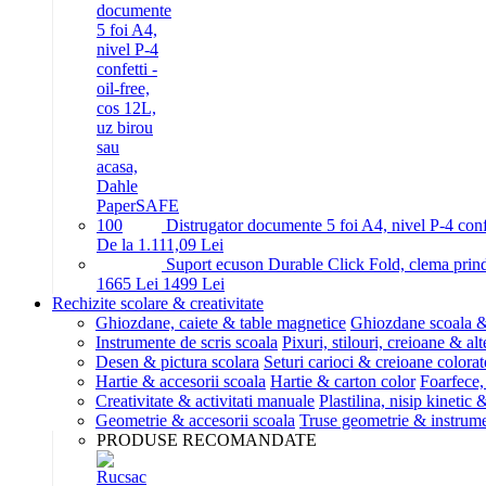
Distrugator documente 5 foi A4, nivel P-4 conf
De la 1.111,09 Lei
Suport ecuson Durable Click Fold, clema prinde
16
65
Lei
14
99
Lei
Rechizite scolare & creativitate
Ghiozdane, caiete & table magnetice
Ghiozdane scoala &
Instrumente de scris scoala
Pixuri, stilouri, creioane & alt
Desen & pictura scolara
Seturi carioci & creioane colorat
Hartie & accesorii scoala
Hartie & carton color
Foarfece,
Creativitate & activitati manuale
Plastilina, nisip kinetic
Geometrie & accesorii scoala
Truse geometrie & instrum
PRODUSE RECOMANDATE