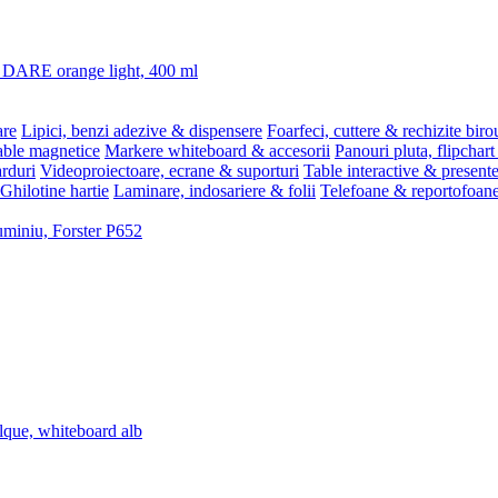
3 DARE orange light, 400 ml
are
Lipici, benzi adezive & dispensere
Foarfeci, cuttere & rechizite biro
able magnetice
Markere whiteboard & accesorii
Panouri pluta, flipchart
rduri
Videoproiectoare, ecrane & suporturi
Table interactive & present
Ghilotine hartie
Laminare, indosariere & folii
Telefoane & reportofoan
luminiu, Forster P652
lque, whiteboard alb