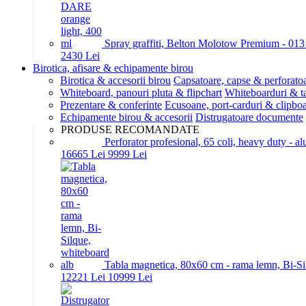
Spray graffiti, Belton Molotow Premium - 01
24
30
Lei
Birotica, afisare & echipamente birou
Birotica & accesorii birou
Capsatoare, capse & perforato
Whiteboard, panouri pluta & flipchart
Whiteboarduri & t
Prezentare & conferinte
Ecusoane, port-carduri & clipboa
Echipamente birou & accesorii
Distrugatoare documente
PRODUSE RECOMANDATE
Perforator profesional, 65 coli, heavy duty - a
166
65
Lei
99
99
Lei
Tabla magnetica, 80x60 cm - rama lemn, Bi-Si
122
21
Lei
109
99
Lei