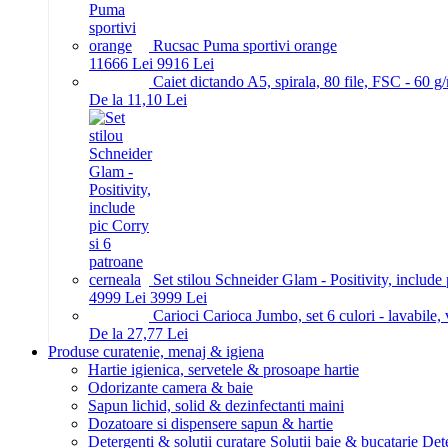
Rucsac Puma sportivi orange
116
66
Lei
99
16
Lei
Caiet dictando A5, spirala, 80 file, FSC - 60 g
De la 11,10 Lei
Set stilou Schneider Glam - Positivity, include
49
99
Lei
39
99
Lei
Carioci Carioca Jumbo, set 6 culori - lavabile
De la 27,77 Lei
Produse curatenie, menaj & igiena
Hartie igienica, servetele & prosoape hartie
Odorizante camera & baie
Sapun lichid, solid & dezinfectanti maini
Dozatoare si dispensere sapun & hartie
Detergenti & solutii curatare
Solutii baie & bucatarie
Dete