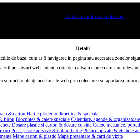
 pe site si pentru a va putea stoca produsele in cosul de cumparaturi. De 
ro este necesar sa fiti de acord cu
Politica de utilizare cookie-uri
.
Detalii
nctiile de baza, cum ar fi navigarea in pagina sau accesarea zonelor sigur
atorii pe site-uri web. Intenția este de a afișa reclame care sunt relevante
i și funcționalității acestui site web prin colectarea și raportarea infor
rata & carton
Hartie plotter, milimetrica & speciala
 & birou
Blocnotes & caiete speciale
Calendare, agende & organizatoar
ichete
Dosare plastic si carton & dosare cu sina
Caiete mecanice, portet
exuri
Post-it, note adezive & cuburi hartie
Plicuri, tipizate & etichete a
umente
Mape carton & plastic
Mape prezentare & carti de vizita