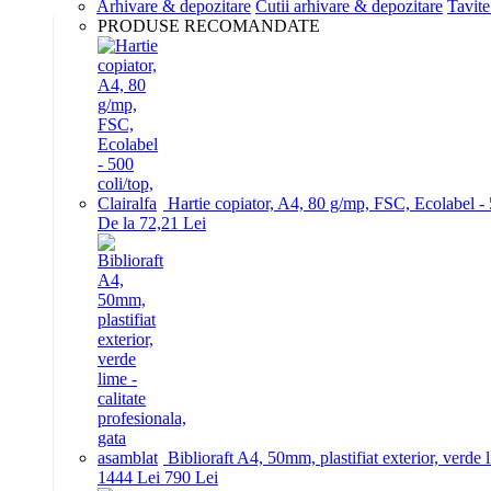
Arhivare & depozitare
Cutii arhivare & depozitare
Tavite
PRODUSE RECOMANDATE
Hartie copiator, A4, 80 g/mp, FSC, Ecolabel - 5
De la 72,21 Lei
Biblioraft A4, 50mm, plastifiat exterior, verde 
14
44
Lei
7
90
Lei