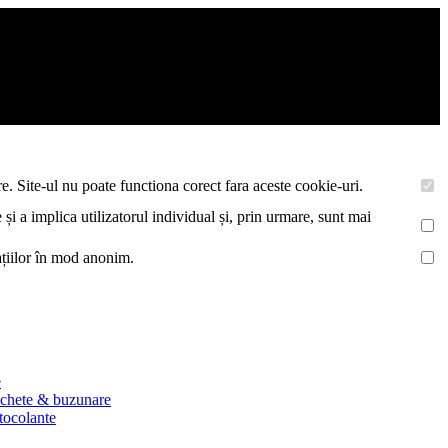
asemenea acestea vor colecta statistici anonime, pentru a va oferi si
e. Site-ul nu poate functiona corect fara aceste cookie-uri.
 și a implica utilizatorul individual și, prin urmare, sunt mai
mațiilor în mod anonim.
e
ichete & buzunare
utocolante