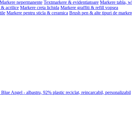
Markere nepermanente
Textmarkere & evidentiatoare
Markere tabla, w
& acrilice
Markere creta lichida
Markere graffiti & refill vopsea
ile
Markere pentru sticla & ceramica
Brush pen & alte tipuri de marker
lue Angel - albastru, 92% plastic reciclat, reincarcabil, personalizabil