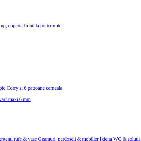
/mp, coperta frontala policromie
 pic Corry si 6 patroane cerneala
, varf maxi 6 mm
rgenti rufe & vase
Geamuri, pardoseli & mobilier
Igiena WC & solutii 