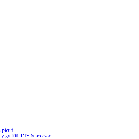
 picuri
ay graffiti, DIY & accesorii