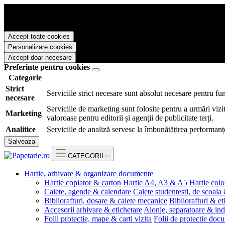
Papetarie.ro foloseste cookies pentru a tine minte faptul ca v-ati logat
livra functii avansate si continut personalizat de marketing.
Pentru a va putea bucura de intreaga experienta ca vizitator Papetarie.
Accept toate cookies
Personalizare cookies
Accept doar necesare
Preferinte pentru cookies
Categorie
Strict
Serviciile strict necesare sunt absolut necesare pentru fu
necesare
Serviciile de marketing sunt folosite pentru a urmări vizit
Marketing
valoroase pentru editorii și agenții de publicitate terți.
Analitice
Serviciile de analiză servesc la îmbunătățirea performanțe
Salveaza
CATEGORII
Hartie, arhivare & organizare documente
Hartie copiator & carton
Hartie A4, A3 & A5
Hartie colo
Caiete, agende & calendare
Caiete studentesti, de scoala
Bibliorafturi, dosare & caiete mecanice
Bibliorafturi & et
Accesorii arhivare & etichetare
Alonje, separatoare & ind
Folii protectie, mape & carti vizita
Folii de protectie doc