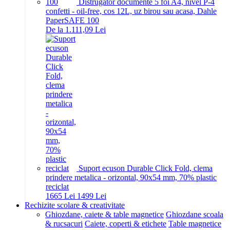
Distrugator documente 5 foi A4, nivel P-4
confetti - oil-free, cos 12L, uz birou sau acasa, Dahle
PaperSAFE 100
De la 1.111,09 Lei
Suport ecuson Durable Click Fold, clema
prindere metalica - orizontal, 90x54 mm, 70% plastic
reciclat
16
65
Lei
14
99
Lei
Rechizite scolare & creativitate
Ghiozdane, caiete & table magnetice
Ghiozdane scoala
& rucsacuri
Caiete, coperti & etichete
Table magnetice