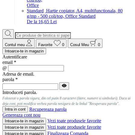
Hartie copiator, A4, multifunctionala, 80
g/mp - 500 coli/top, Office Standard
De la 16,65 Lei
Contul meu
Favorite
0
Cosul Meu
0
Intoarce-te in magazin
Autentificare
email
*
@
Adresa de email.
parola
*
Introduceti parola.
Foloseste o parola sigura, din cel putin 8 caractere (litere, numere si simboluri). Daca ai
deja cont, poti modifica vechea parola nesigura de la linkul "Recuperaza parola".
Recupereaza parola
Intra in cont
Genereaza cont nou
Vezi toate produsele favorite
Intoarce-te in magazin
Vezi toate produsele favorite
Intoarce-te in magazin
Finalizeaza Comanda
Intoarce-te in magazin