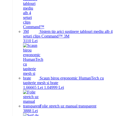
Sistem tip arici sustinere tablouri mediu alb 4
seturi clips Command™ 3M
31
10
Lei
Scaun birou ergonomic HumanTech cu
tapiterie mesh si brate
1.666
65
Lei
1.049
99
Lei
Folie stretch uz manual transparent
38
88
Lei