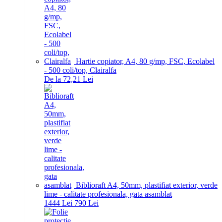
Hartie copiator, A4, 80 g/mp, FSC, Ecolabel
- 500 coli/top, Clairalfa
De la 72,21 Lei
Biblioraft A4, 50mm, plastifiat exterior, verde
lime - calitate profesionala, gata asamblat
14
44
Lei
7
90
Lei