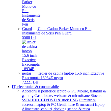
Cutie Cadou Parker Mono cu Etui
Instrumente de Scris Pen Guard
55
00
Lei
Troler de cabina laptop 15.6 inch Exactive
Exacompta 18934E negru
722
21
Lei
IT, electronice & consumabile
Accesorii si periferice laptop & PC
Mouse, tastaturi &
gaming
Casti, boxe, webcam & microfoane
Stocare -
SSD/HDD, CD/DVD & stick USB
Curatare si
accesorii laptop & PC
Genti, huse & rucsacuri laptop
Alimentare, cabluri, docking station & retea