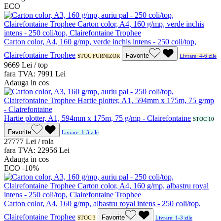
ECO
Carton color, A4, 160 g/mp, verde inchis intens - 250 coli/top,
Clairefontaine Trophee
Favorite
STOC FURNIZOR
Livrare: 4-6 zile
96
69
Lei / top
fara TVA:
79
91
Lei
Adauga in cos
Hartie plotter, A1, 594mm x 175m, 75 g/mp - Clairefontaine
STOC 10
Favorite
Livrare: 1-3 zile
277
77
Lei / rola
fara TVA:
229
56
Lei
Adauga in cos
ECO
-10%
Carton color, A4, 160 g/mp, albastru royal intens - 250 coli/top,
Clairefontaine Trophee
Favorite
STOC 3
Livrare: 1-3 zile