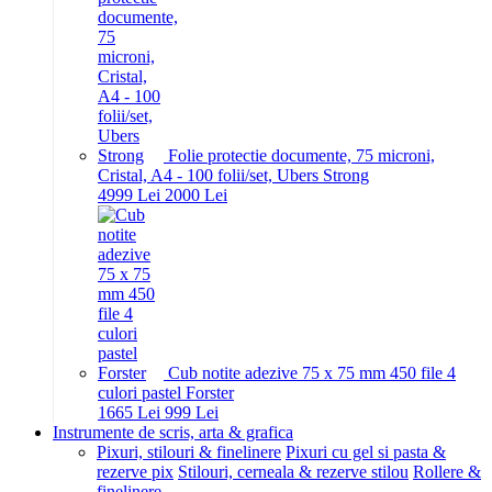
Folie protectie documente, 75 microni,
Cristal, A4 - 100 folii/set, Ubers Strong
49
99
Lei
20
00
Lei
Cub notite adezive 75 x 75 mm 450 file 4
culori pastel Forster
16
65
Lei
9
99
Lei
Instrumente de scris, arta & grafica
Pixuri, stilouri & finelinere
Pixuri cu gel si pasta &
rezerve pix
Stilouri, cerneala & rezerve stilou
Rollere &
finelinere