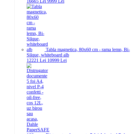
166
65
Lei
99
99
Lei
Tabla magnetica, 80x60 cm - rama lemn, Bi-
Silque, whiteboard alb
122
21
Lei
109
99
Lei