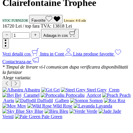
Clairefontaine Trophee
Favorite
STOC FURNIZOR
Livrare: 4-6 zile
167
20
Lei / top
fara TVA:
138
18
Lei
Adauga in cos
Vezi detalii cos
Intra in Cont
Lista produse favorite
Contacteaza-ne
* Timpul de livrare vi-l comunicam dupa verificarea disponibilitatii
la furnizor
Alege varianta:
Albastru
Gri
Steel Grey
Crem
Bej
Caramel
Portocaliu
Apricot
Peach
Auriu
Daffodil
Galben
Somon
Roz
Mov
Wild Rose
Lavanda
Sky Blue
Bleu
Verde
Jade
Vernil
Pale Green