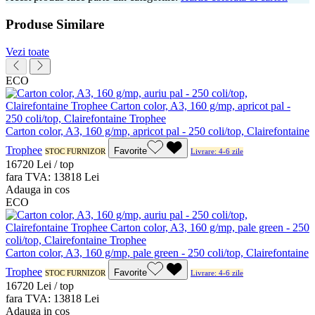
Produse Similare
Vezi toate
ECO
Carton color, A3, 160 g/mp, apricot pal - 250 coli/top, Clairefontaine
Trophee
Favorite
STOC FURNIZOR
Livrare: 4-6 zile
167
20
Lei / top
fara TVA:
138
18
Lei
Adauga in cos
ECO
Carton color, A3, 160 g/mp, pale green - 250 coli/top, Clairefontaine
Trophee
Favorite
STOC FURNIZOR
Livrare: 4-6 zile
167
20
Lei / top
fara TVA:
138
18
Lei
Adauga in cos