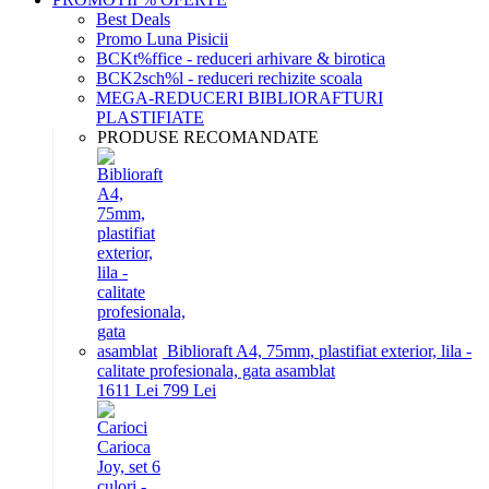
Best Deals
Promo Luna Pisicii
BCKt%ffice - reduceri arhivare & birotica
BCK2sch%l - reduceri rechizite scoala
MEGA-REDUCERI BIBLIORAFTURI
PLASTIFIATE
PRODUSE RECOMANDATE
Biblioraft A4, 75mm, plastifiat exterior, lila -
calitate profesionala, gata asamblat
16
11
Lei
7
99
Lei