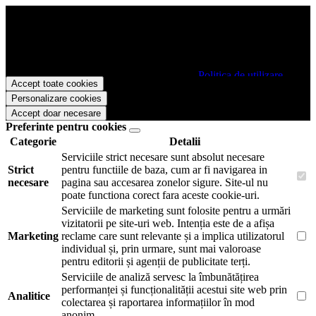
Papetarie.ro foloseste cookies pentru a tine minte faptul ca v-ati logat
pe site si pentru a va putea stoca produsele in cosul de cumparaturi.
De asemenea acestea vor colecta statistici anonime, pentru a va oferi
si livra functii avansate si continut personalizat de marketing.
Pentru a va putea bucura de intreaga experienta ca vizitator
Papetarie.ro este necesar sa fiti de acord cu
Politica de utilizare
Accept toate cookies
cookie-uri
.
Personalizare cookies
Accept doar necesare
Preferinte pentru cookies
Categorie
Detalii
Serviciile strict necesare sunt absolut necesare
Strict
pentru functiile de baza, cum ar fi navigarea in
necesare
pagina sau accesarea zonelor sigure. Site-ul nu
poate functiona corect fara aceste cookie-uri.
Serviciile de marketing sunt folosite pentru a urmări
vizitatorii pe site-uri web. Intenția este de a afișa
Marketing
reclame care sunt relevante și a implica utilizatorul
individual și, prin urmare, sunt mai valoroase
pentru editorii și agenții de publicitate terți.
Serviciile de analiză servesc la îmbunătățirea
performanței și funcționalității acestui site web prin
Analitice
colectarea și raportarea informațiilor în mod
anonim.