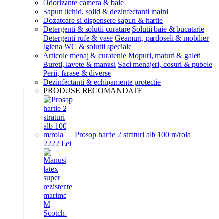
Odorizante camera & baie
Sapun lichid, solid & dezinfectanti maini
Dozatoare si dispensere sapun & hartie
Detergenti & solutii curatare
Solutii baie & bucatarie
Detergenti rufe & vase
Geamuri, pardoseli & mobilier
Igiena WC & solutii speciale
Articole menaj & curatenie
Mopuri, maturi & galeti
Bureti, lavete & manusi
Saci menajeri, cosuri & pubele
Perii, farase & diverse
Dezinfectanti & echipamente protectie
PRODUSE RECOMANDATE
Prosop hartie 2 straturi alb 100 m/rola
22
22
Lei