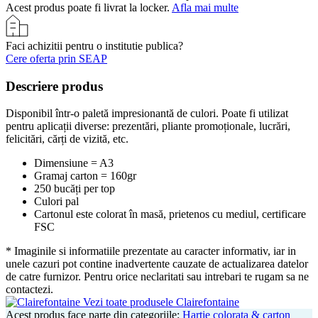
Acest produs poate fi livrat la locker.
Afla mai multe
Faci achizitii pentru o institutie publica?
Cere oferta prin SEAP
Descriere produs
Disponibil într-o paletă impresionantă de culori. Poate fi utilizat
pentru aplicații diverse: prezentări, pliante promoționale, lucrări,
felicitări, cărți de vizită, etc.
Dimensiune = A3
Gramaj carton = 160gr
250 bucăți per top
Culori pal
Cartonul este colorat în masă, prietenos cu mediul, certificare
FSC
* Imaginile si informatiile prezentate au caracter informativ, iar in
unele cazuri pot contine inadvertente cauzate de actualizarea datelor
de catre furnizor. Pentru orice neclaritati sau intrebari te rugam sa ne
contactezi.
Vezi toate produsele Clairefontaine
Acest produs face parte din categoriile:
Hartie colorata & carton