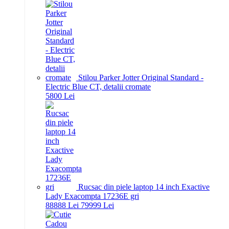
Stilou Parker Jotter Original Standard -
Electric Blue CT, detalii cromate
58
00
Lei
Rucsac din piele laptop 14 inch Exactive
Lady Exacompta 17236E gri
888
88
Lei
799
99
Lei