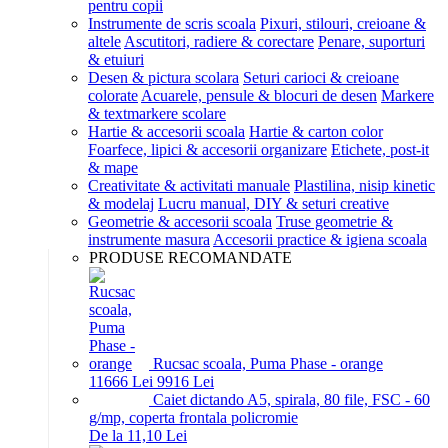
pentru copii
Instrumente de scris scoala
Pixuri, stilouri, creioane &
altele
Ascutitori, radiere & corectare
Penare, suporturi
& etuiuri
Desen & pictura scolara
Seturi carioci & creioane
colorate
Acuarele, pensule & blocuri de desen
Markere
& textmarkere scolare
Hartie & accesorii scoala
Hartie & carton color
Foarfece, lipici & accesorii organizare
Etichete, post-it
& mape
Creativitate & activitati manuale
Plastilina, nisip kinetic
& modelaj
Lucru manual, DIY & seturi creative
Geometrie & accesorii scoala
Truse geometrie &
instrumente masura
Accesorii practice & igiena scoala
PRODUSE RECOMANDATE
Rucsac scoala, Puma Phase - orange
116
66
Lei
99
16
Lei
Caiet dictando A5, spirala, 80 file, FSC - 60
g/mp, coperta frontala policromie
De la 11,10 Lei