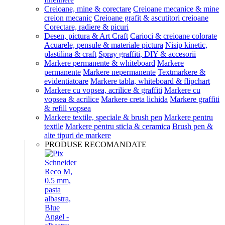
Creioane, mine & corectare
Creioane mecanice & mine
creion mecanic
Creioane grafit & ascutitori creioane
Corectare, radiere & picuri
Desen, pictura & Art Craft
Carioci & creioane colorate
Acuarele, pensule & materiale pictura
Nisip kinetic,
plastilina & craft
Spray graffiti, DIY & accesorii
Markere permanente & whiteboard
Markere
permanente
Markere nepermanente
Textmarkere &
evidentiatoare
Markere tabla, whiteboard & flipchart
Markere cu vopsea, acrilice & graffiti
Markere cu
vopsea & acrilice
Markere creta lichida
Markere graffiti
& refill vopsea
Markere textile, speciale & brush pen
Markere pentru
textile
Markere pentru sticla & ceramica
Brush pen &
alte tipuri de markere
PRODUSE RECOMANDATE