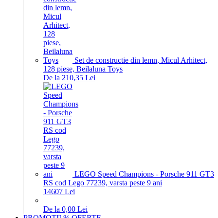
Set de constructie din lemn, Micul Arhitect,
128 piese, Beilaluna Toys
De la 210,35 Lei
LEGO Speed Champions - Porsche 911 GT3
RS cod Lego 77239, varsta peste 9 ani
146
07
Lei
De la 0,00 Lei
PROMOTII % OFERTE