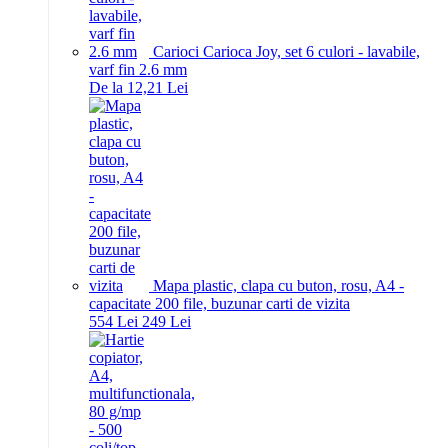
Carioci Carioca Joy, set 6 culori - lavabile,
varf fin 2.6 mm
De la 12,21 Lei
Mapa plastic, clapa cu buton, rosu, A4 -
capacitate 200 file, buzunar carti de vizita
5
54
Lei
2
49
Lei