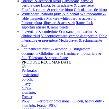
Birotica & accesorii birou
Capsatoare, capse &
perforatoare
Lipici, benzi adezive & dispensere
Foarfeci, cuttere & rechizite birou
Calculatoare de birou
Whiteboard, panouri pluta & flipchart
Whiteboarduri &
table magnetice
Markere whiteboard & accesorii
Panouri pluta, flipchart & accesorii
Rame click,
suporturi afisare & rame perete
Prezentare & conferinte
Ecusoane, port-carduri &
clipboarduri
Videoproiectoare, ecrane & suporturi
Table
interactive & presentere
Mediaplayer & echipamente
sala
Echipamente birou & accesorii
Distrugatoare
documente
Ghilotine hartie
Laminare, indosariere &
folii
Telefoane & reportofoane
PRODUSE RECOMANDATE
Perforator profesional, 65 coli, heavy duty -
aluminiu, Forster P652