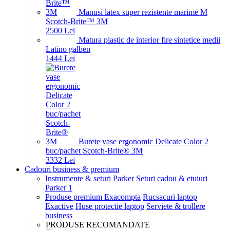
Manusi latex super rezistente marime M
Scotch-Brite™ 3M
25
00
Lei
Matura plastic de interior fire sintetice medii
Latino galben
14
44
Lei
Burete vase ergonomic Delicate Color 2
buc/pachet Scotch-Brite® 3M
33
32
Lei
Cadouri business & premium
Instrumente & seturi Parker
Seturi cadou & etuiuri
Parker 1
Produse premium Exacompta
Rucsacuri laptop
Exactive
Huse protectie laptop
Serviete & trollere
business
PRODUSE RECOMANDATE