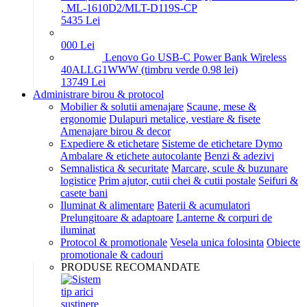
, ML-1610D2/MLT-D119S-CP
54
35
Lei
0
00
Lei
Lenovo Go USB-C Power Bank Wireless
40ALLG1WWW (timbru verde 0.98 lei)
137
49
Lei
Administrare birou & protocol
Mobilier & solutii amenajare
Scaune, mese &
ergonomie
Dulapuri metalice, vestiare & fisete
Amenajare birou & decor
Expediere & etichetare
Sisteme de etichetare Dymo
Ambalare & etichete autocolante
Benzi & adezivi
Semnalistica & securitate
Marcare, scule & buzunare
logistice
Prim ajutor, cutii chei & cutii postale
Seifuri &
casete bani
Iluminat & alimentare
Baterii & acumulatori
Prelungitoare & adaptoare
Lanterne & corpuri de
iluminat
Protocol & promotionale
Vesela unica folosinta
Obiecte
promotionale & cadouri
PRODUSE RECOMANDATE