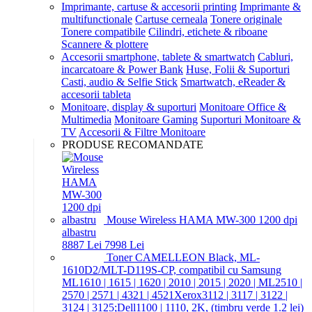
Imprimante, cartuse & accesorii printing
Imprimante &
multifunctionale
Cartuse cerneala
Tonere originale
Tonere compatibile
Cilindri, etichete & riboane
Scannere & plottere
Accesorii smartphone, tablete & smartwatch
Cabluri,
incarcatoare & Power Bank
Huse, Folii & Suporturi
Casti, audio & Selfie Stick
Smartwatch, eReader &
accesorii tableta
Monitoare, display & suporturi
Monitoare Office &
Multimedia
Monitoare Gaming
Suporturi Monitoare &
TV
Accesorii & Filtre Monitoare
PRODUSE RECOMANDATE
Mouse Wireless HAMA MW-300 1200 dpi
albastru
88
87
Lei
79
98
Lei
Toner CAMELLEON Black, ML-
1610D2/MLT-D119S-CP, compatibil cu Samsung
ML1610 | 1615 | 1620 | 2010 | 2015 | 2020 | ML2510 |
2570 | 2571 | 4321 | 4521Xerox3112 | 3117 | 3122 |
3124 | 3125;Dell1100 | 1110, 2K, (timbru verde 1.2 lei)