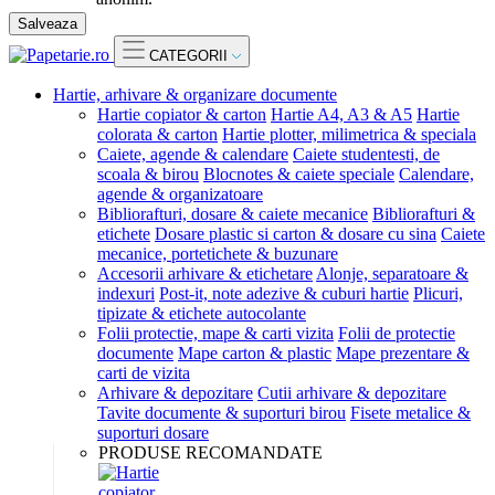
Salveaza
CATEGORII
Hartie, arhivare & organizare documente
Hartie copiator & carton
Hartie A4, A3 & A5
Hartie
colorata & carton
Hartie plotter, milimetrica & speciala
Caiete, agende & calendare
Caiete studentesti, de
scoala & birou
Blocnotes & caiete speciale
Calendare,
agende & organizatoare
Bibliorafturi, dosare & caiete mecanice
Bibliorafturi &
etichete
Dosare plastic si carton & dosare cu sina
Caiete
mecanice, portetichete & buzunare
Accesorii arhivare & etichetare
Alonje, separatoare &
indexuri
Post-it, note adezive & cuburi hartie
Plicuri,
tipizate & etichete autocolante
Folii protectie, mape & carti vizita
Folii de protectie
documente
Mape carton & plastic
Mape prezentare &
carti de vizita
Arhivare & depozitare
Cutii arhivare & depozitare
Tavite documente & suporturi birou
Fisete metalice &
suporturi dosare
PRODUSE RECOMANDATE