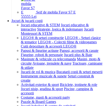
Seif de mobila Favor S7 E
555
55
Lei
Jocuri & jucarii copii
Jocuri educative & STEM
Jocuri educative &
interactive
Strategie, logica & indemanare
Jucarii
Montessori & STEM
LEGO® & seturi constructie
LEGO® - Seturi clasice
& tematice
LEGO® - Colectii filme & videogames
Cutii depozitare & accesorii LEGO®
Papusi & figurine actiune
Papusi, accesorii & casute
Figurine, roboti & personaje
Jucarii plus & Baie
Masinute & vehicule cu telecomanda
Masini, moto &
circuite
Avioane, trenulete & nave
Tractoare, camioane
& utilaje
Jucarii de rol & muzica
Bucatarii copii & seturi meserii
Instrumente muzicale & sunete
Seturi construit &
creatie
Activitati exterior & sport
Biciclete, trotinete & role
Jocuri nisip, gradina & sport
Piscine, camping &
accesorii
Costume, masti & accesorii party
Puzzle & Board Games
Jucarii bebelusi & centre de activitati