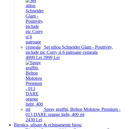
Set stilou Schneider Glam - Positivity,
include pic Corry si 6 patroane cerneala
49
99
Lei
39
99
Lei
Spray graffiti, Belton Molotow Premium -
013 DARE orange light, 400 ml
24
30
Lei
Birotica, afisare & echipamente birou