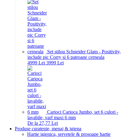
Set stilou Schneider Glam - Positivity,
include pic Corry si 6 patroane cerneala
49
99
Lei
39
99
Lei
Carioci Carioca Jumbo, set 6 culori -
lavabile, varf maxi 6 mm
De la 27,77 Lei
Produse curatenie, menaj & igiena
Hartie igienica, servetele & prosoape hartie