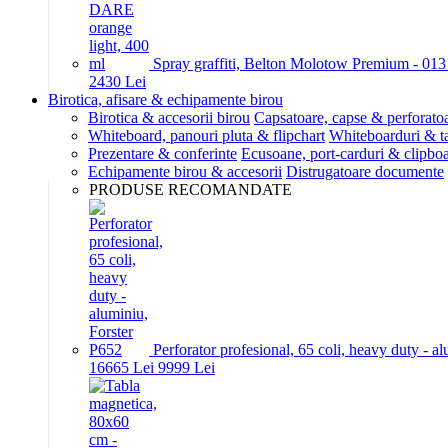
Spray graffiti, Belton Molotow Premium - 01
24
30
Lei
Birotica, afisare & echipamente birou
Birotica & accesorii birou
Capsatoare, capse & perforato
Whiteboard, panouri pluta & flipchart
Whiteboarduri & t
Prezentare & conferinte
Ecusoane, port-carduri & clipboa
Echipamente birou & accesorii
Distrugatoare documente
PRODUSE RECOMANDATE
Perforator profesional, 65 coli, heavy duty - a
166
65
Lei
99
99
Lei