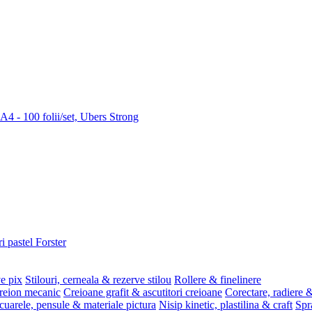
 A4 - 100 folii/set, Ubers Strong
i pastel Forster
ve pix
Stilouri, cerneala & rezerve stilou
Rollere & finelinere
reion mecanic
Creioane grafit & ascutitori creioane
Corectare, radiere &
uarele, pensule & materiale pictura
Nisip kinetic, plastilina & craft
Spr