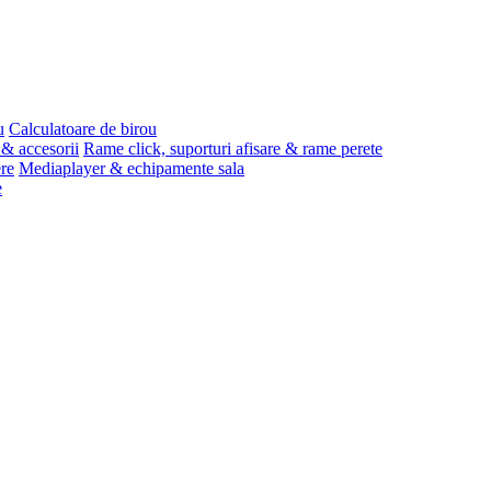
u
Calculatoare de birou
 & accesorii
Rame click, suporturi afisare & rame perete
ere
Mediaplayer & echipamente sala
e