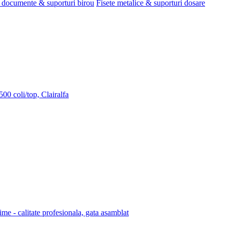
 documente & suporturi birou
Fisete metalice & suporturi dosare
00 coli/top, Clairalfa
lime - calitate profesionala, gata asamblat