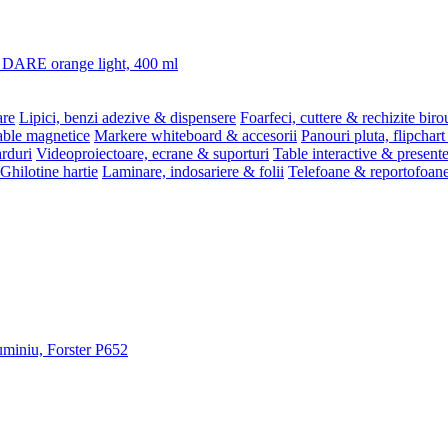
3 DARE orange light, 400 ml
are
Lipici, benzi adezive & dispensere
Foarfeci, cuttere & rechizite biro
able magnetice
Markere whiteboard & accesorii
Panouri pluta, flipchart
rduri
Videoproiectoare, ecrane & suporturi
Table interactive & present
Ghilotine hartie
Laminare, indosariere & folii
Telefoane & reportofoan
luminiu, Forster P652