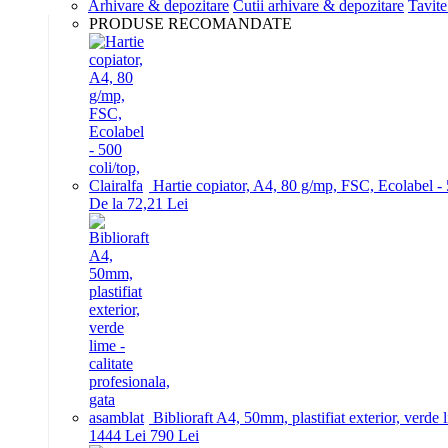
Arhivare & depozitare
Cutii arhivare & depozitare
Tavite
PRODUSE RECOMANDATE
Hartie copiator, A4, 80 g/mp, FSC, Ecolabel - 5
De la 72,21 Lei
Biblioraft A4, 50mm, plastifiat exterior, verde 
14
44
Lei
7
90
Lei