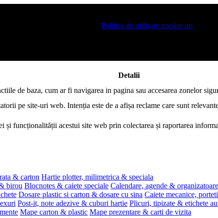
 pe site si pentru a va putea stoca produsele in cosul de cumparaturi. De 
ro este necesar sa fiti de acord cu
Politica de utilizare cookie-uri
.
Detalii
nctiile de baza, cum ar fi navigarea in pagina sau accesarea zonelor sigur
atorii pe site-uri web. Intenția este de a afișa reclame care sunt relevante
i și funcționalității acestui site web prin colectarea și raportarea infor
rata & carton
Hartie plotter, milimetrica & speciala
 & birou
Blocnotes & caiete speciale
Calendare, agende & organizatoar
ichete
Dosare plastic si carton & dosare cu sina
Caiete mecanice, portet
exuri
Post-it, note adezive & cuburi hartie
Plicuri, tipizate & etichete a
umente
Mape carton & plastic
Mape prezentare & carti de vizita