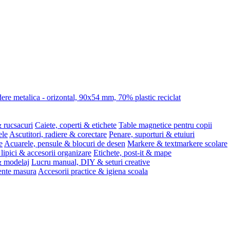
re metalica - orizontal, 90x54 mm, 70% plastic reciclat
 rucsacuri
Caiete, coperti & etichete
Table magnetice pentru copii
ele
Ascutitori, radiere & corectare
Penare, suporturi & etuiuri
e
Acuarele, pensule & blocuri de desen
Markere & textmarkere scolare
 lipici & accesorii organizare
Etichete, post-it & mape
 & modelaj
Lucru manual, DIY & seturi creative
ente masura
Accesorii practice & igiena scoala