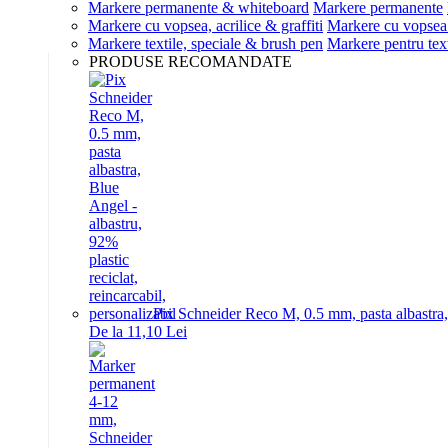
Markere permanente & whiteboard
Markere permanente
Markere cu vopsea, acrilice & graffiti
Markere cu vopsea 
Markere textile, speciale & brush pen
Markere pentru text
PRODUSE RECOMANDATE
Pix Schneider Reco M, 0.5 mm, pasta albastra, B
De la 11,10 Lei