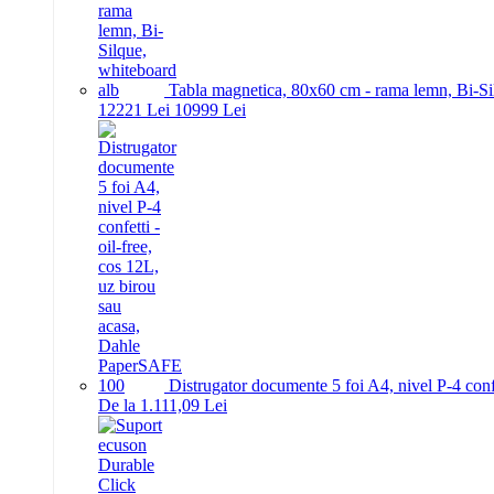
Tabla magnetica, 80x60 cm - rama lemn, Bi-Si
122
21
Lei
109
99
Lei
Distrugator documente 5 foi A4, nivel P-4 conf
De la 1.111,09 Lei