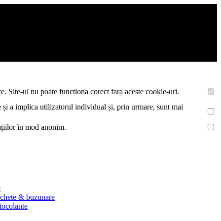
asemenea acestea vor colecta statistici anonime, pentru a va oferi si
e. Site-ul nu poate functiona corect fara aceste cookie-uri.
 și a implica utilizatorul individual și, prin urmare, sunt mai
mațiilor în mod anonim.
e
ichete & buzunare
utocolante