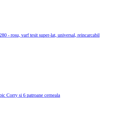
 rosu, varf tesit super-lat, universal, reincarcabil
 pic Corry si 6 patroane cerneala