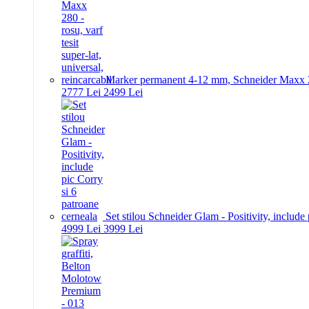
Marker permanent 4-12 mm, Schneider Maxx 280 -
27
77
Lei
24
99
Lei
Set stilou Schneider Glam - Positivity, include
49
99
Lei
39
99
Lei