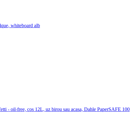
lque, whiteboard alb
etti - oil-free, cos 12L, uz birou sau acasa, Dahle PaperSAFE 100