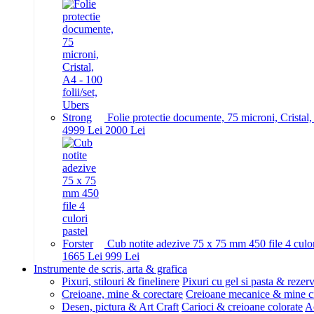
Folie protectie documente, 75 microni, Cristal,
49
99
Lei
20
00
Lei
Cub notite adezive 75 x 75 mm 450 file 4 culor
16
65
Lei
9
99
Lei
Instrumente de scris, arta & grafica
Pixuri, stilouri & finelinere
Pixuri cu gel si pasta & rezer
Creioane, mine & corectare
Creioane mecanice & mine c
Desen, pictura & Art Craft
Carioci & creioane colorate
Ac