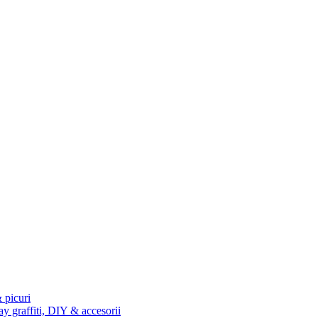
 picuri
ay graffiti, DIY & accesorii