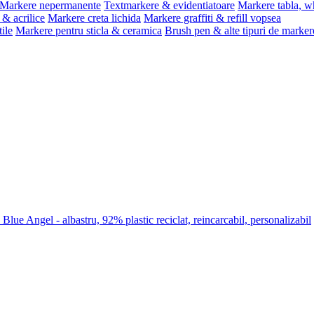
Markere nepermanente
Textmarkere & evidentiatoare
Markere tabla, w
& acrilice
Markere creta lichida
Markere graffiti & refill vopsea
ile
Markere pentru sticla & ceramica
Brush pen & alte tipuri de marker
lue Angel - albastru, 92% plastic reciclat, reincarcabil, personalizabil