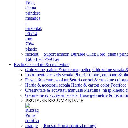
Suport ecuson Durable Click Fold, clema prinde
16
65
Lei
14
99
Lei
Rechizite scolare & creativitate
Ghiozdane, caiete & table magnetice
Ghiozdane scoala &
Instrumente de scris scoala
Pixuri, stilouri, creioane & alt
Desen & pictura scolara
Seturi carioci & creioane colorat
Hartie & accesorii scoala
Hartie & carton color
Foarfece,
Creativitate & activitati manuale
Plastilina, nisip kinetic
Geometrie & accesorii scoala
Truse geometrie & instrum
PRODUSE RECOMANDATE
Rucsac Puma sportivi orange