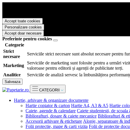
Papetarie.ro foloseste cookies pentru a tine minte faptul ca v-ati logat
livra functii avansate si continut personalizat de marketing.
Pentru a va putea bucura de intreaga experienta ca vizitator Papetarie.
Accept toate cookies
Personalizare cookies
Accept doar necesare
Preferinte pentru cookies
Categorie
Strict
Serviciile strict necesare sunt absolut necesare pentru fu
necesare
Serviciile de marketing sunt folosite pentru a urmări vizit
Marketing
valoroase pentru editorii și agenții de publicitate terți.
Analitice
Serviciile de analiză servesc la îmbunătățirea performanțe
Salveaza
CATEGORII
Hartie, arhivare & organizare documente
Hartie copiator & carton
Hartie A4, A3 & A5
Hartie colo
Caiete, agende & calendare
Caiete studentesti, de scoala
Bibliorafturi, dosare & caiete mecanice
Bibliorafturi & et
Accesorii arhivare & etichetare
Alonje, separatoare & ind
Folii protectie, mape & carti vizita
Folii de protectie doc