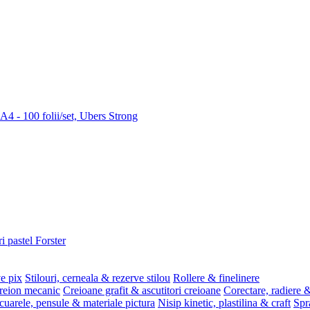
 A4 - 100 folii/set, Ubers Strong
i pastel Forster
ve pix
Stilouri, cerneala & rezerve stilou
Rollere & finelinere
reion mecanic
Creioane grafit & ascutitori creioane
Corectare, radiere &
uarele, pensule & materiale pictura
Nisip kinetic, plastilina & craft
Spr