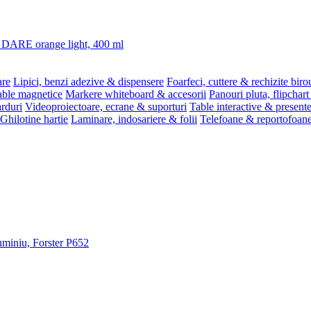
3 DARE orange light, 400 ml
are
Lipici, benzi adezive & dispensere
Foarfeci, cuttere & rechizite biro
able magnetice
Markere whiteboard & accesorii
Panouri pluta, flipchart
rduri
Videoproiectoare, ecrane & suporturi
Table interactive & present
Ghilotine hartie
Laminare, indosariere & folii
Telefoane & reportofoan
luminiu, Forster P652