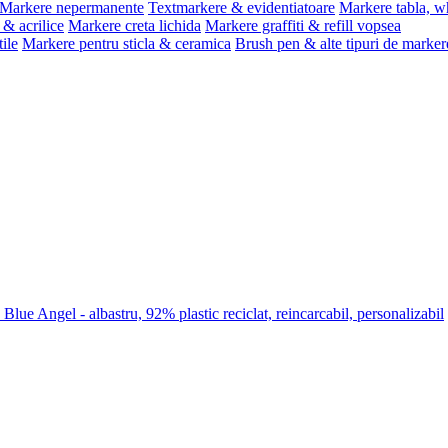
Markere nepermanente
Textmarkere & evidentiatoare
Markere tabla, w
& acrilice
Markere creta lichida
Markere graffiti & refill vopsea
ile
Markere pentru sticla & ceramica
Brush pen & alte tipuri de marker
lue Angel - albastru, 92% plastic reciclat, reincarcabil, personalizabil