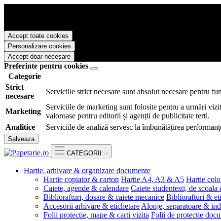
Papetarie.ro foloseste cookies pentru a tine minte faptul ca v-ati logat
livra functii avansate si continut personalizat de marketing.
Pentru a va putea bucura de intreaga experienta ca vizitator Papetarie.
Accept toate cookies
Personalizare cookies
Accept doar necesare
Preferinte pentru cookies
Categorie
Strict
Serviciile strict necesare sunt absolut necesare pentru fu
necesare
Serviciile de marketing sunt folosite pentru a urmări vizit
Marketing
valoroase pentru editorii și agenții de publicitate terți.
Analitice
Serviciile de analiză servesc la îmbunătățirea performanțe
Salveaza
CATEGORII
Hartie, arhivare & organizare documente
Hartie copiator & carton
Hartie A4, A3 & A5
Hartie colo
Caiete, agende & calendare
Caiete studentesti, de scoala
Bibliorafturi, dosare & caiete mecanice
Bibliorafturi & et
Accesorii arhivare & etichetare
Alonje, separatoare & ind
Folii protectie, mape & carti vizita
Folii de protectie doc