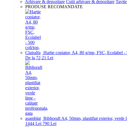
Arhivare & depozitare
Cutii arhivare & depozitare
Tavite
PRODUSE RECOMANDATE
Hartie copiator, A4, 80 g/mp, FSC, Ecolabel - 5
De la 72,21 Lei
Biblioraft A4, 50mm, plastifiat exterior, verde 
14
44
Lei
7
90
Lei