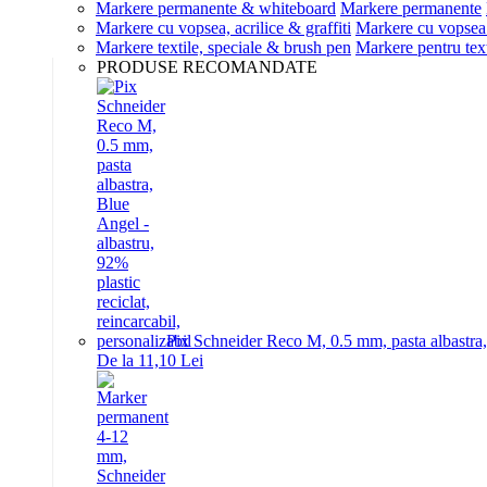
Markere permanente & whiteboard
Markere permanente
Markere cu vopsea, acrilice & graffiti
Markere cu vopsea 
Markere textile, speciale & brush pen
Markere pentru text
PRODUSE RECOMANDATE
Pix Schneider Reco M, 0.5 mm, pasta albastra, B
De la 11,10 Lei