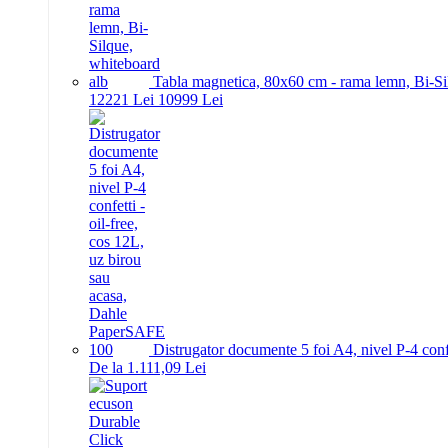
Tabla magnetica, 80x60 cm - rama lemn, Bi-Si
122
21
Lei
109
99
Lei
Distrugator documente 5 foi A4, nivel P-4 conf
De la 1.111,09 Lei