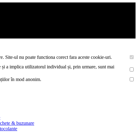
asemenea acestea vor colecta statistici anonime, pentru a va oferi si
e. Site-ul nu poate functiona corect fara aceste cookie-uri.
 și a implica utilizatorul individual și, prin urmare, sunt mai
mațiilor în mod anonim.
e
ichete & buzunare
utocolante