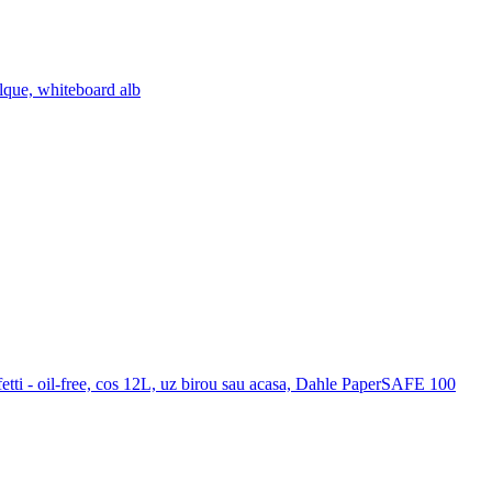
lque, whiteboard alb
etti - oil-free, cos 12L, uz birou sau acasa, Dahle PaperSAFE 100