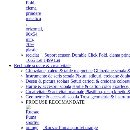
Suport ecuson Durable Click Fold, clema prinde
16
65
Lei
14
99
Lei
Rechizite scolare & creativitate
Ghiozdane, caiete & table magnetice
Ghiozdane scoala &
Instrumente de scris scoala
Pixuri, stilouri, creioane & alt
Desen & pictura scolara
Seturi carioci & creioane colorat
Hartie & accesorii scoala
Hartie & carton color
Foarfece,
Creativitate & activitati manuale
Plastilina, nisip kinetic
Geometrie & accesorii scoala
Truse geometrie & instrum
PRODUSE RECOMANDATE
Rucsac Puma sportivi orange