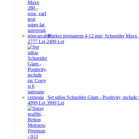
Marker permanent 4-12 mm, Schneider Maxx 280 -
27
77
Lei
24
99
Lei
Set stilou Schneider Glam - Positivity, include
49
99
Lei
39
99
Lei