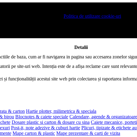
 pe site si pentru a va putea stoca produsele in cosul de cumparaturi. De 
ro este necesar sa fiti de acord cu
Politica de utilizare cookie-uri
.
Detalii
nctiile de baza, cum ar fi navigarea in pagina sau accesarea zonelor sigur
atorii pe site-uri web. Intenția este de a afișa reclame care sunt relevante
i și funcționalității acestui site web prin colectarea și raportarea infor
rata & carton
Hartie plotter, milimetrica & speciala
 & birou
Blocnotes & caiete speciale
Calendare, agende & organizatoar
ichete
Dosare plastic si carton & dosare cu sina
Caiete mecanice, portet
exuri
Post-it, note adezive & cuburi hartie
Plicuri, tipizate & etichete a
umente
Mape carton & plastic
Mape prezentare & carti de vizita