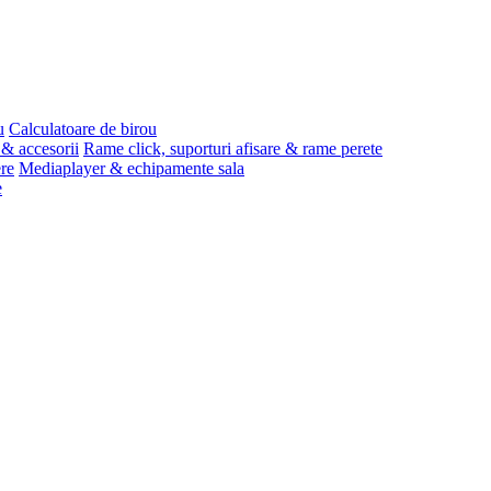
u
Calculatoare de birou
 & accesorii
Rame click, suporturi afisare & rame perete
ere
Mediaplayer & echipamente sala
e