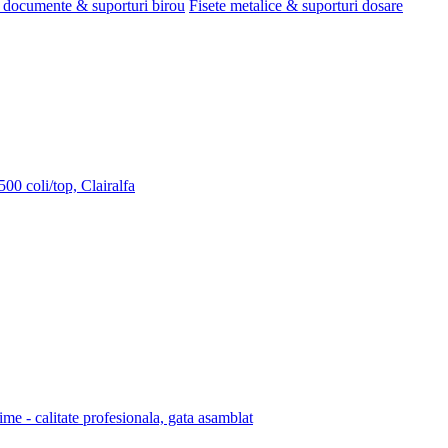
 documente & suporturi birou
Fisete metalice & suporturi dosare
00 coli/top, Clairalfa
lime - calitate profesionala, gata asamblat