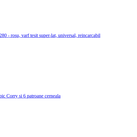
 rosu, varf tesit super-lat, universal, reincarcabil
 pic Corry si 6 patroane cerneala