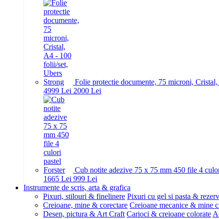
Folie protectie documente, 75 microni, Cristal,
49
99
Lei
20
00
Lei
Cub notite adezive 75 x 75 mm 450 file 4 culor
16
65
Lei
9
99
Lei
Instrumente de scris, arta & grafica
Pixuri, stilouri & finelinere
Pixuri cu gel si pasta & rezer
Creioane, mine & corectare
Creioane mecanice & mine c
Desen, pictura & Art Craft
Carioci & creioane colorate
Ac