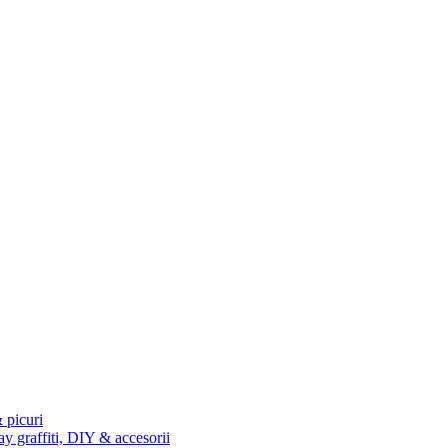
 picuri
ay graffiti, DIY & accesorii