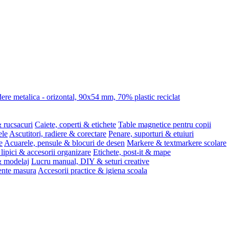
re metalica - orizontal, 90x54 mm, 70% plastic reciclat
 rucsacuri
Caiete, coperti & etichete
Table magnetice pentru copii
ele
Ascutitori, radiere & corectare
Penare, suporturi & etuiuri
e
Acuarele, pensule & blocuri de desen
Markere & textmarkere scolare
 lipici & accesorii organizare
Etichete, post-it & mape
 & modelaj
Lucru manual, DIY & seturi creative
ente masura
Accesorii practice & igiena scoala