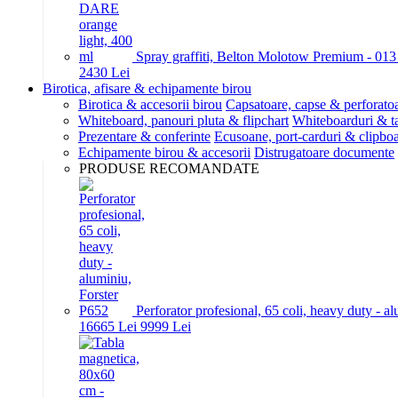
Spray graffiti, Belton Molotow Premium - 01
24
30
Lei
Birotica, afisare & echipamente birou
Birotica & accesorii birou
Capsatoare, capse & perforato
Whiteboard, panouri pluta & flipchart
Whiteboarduri & t
Prezentare & conferinte
Ecusoane, port-carduri & clipboa
Echipamente birou & accesorii
Distrugatoare documente
PRODUSE RECOMANDATE
Perforator profesional, 65 coli, heavy duty - a
166
65
Lei
99
99
Lei