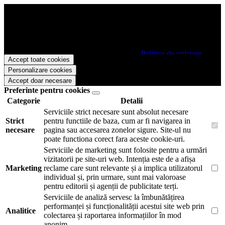
Papetarie.ro foloseste cookies pentru a tine minte faptul ca v-ati logat
pe site si pentru a va putea stoca produsele in cosul de cumparaturi.
De asemenea acestea vor colecta statistici anonime, pentru a va oferi
si livra functii avansate si continut personalizat de marketing.
Pentru a va putea bucura de intreaga experienta ca vizitator
Papetarie.ro este necesar sa fiti de acord cu
Politica de utilizare
Accept toate cookies
cookie-uri
.
Personalizare cookies
Accept doar necesare
Preferinte pentru cookies
Categorie
Detalii
Serviciile strict necesare sunt absolut necesare
Strict
pentru functiile de baza, cum ar fi navigarea in
necesare
pagina sau accesarea zonelor sigure. Site-ul nu
poate functiona corect fara aceste cookie-uri.
Serviciile de marketing sunt folosite pentru a urmări
vizitatorii pe site-uri web. Intenția este de a afișa
Marketing
reclame care sunt relevante și a implica utilizatorul
individual și, prin urmare, sunt mai valoroase
pentru editorii și agenții de publicitate terți.
Serviciile de analiză servesc la îmbunătățirea
performanței și funcționalității acestui site web prin
Analitice
colectarea și raportarea informațiilor în mod
anonim.