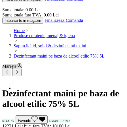
Suma totala:
0.00
Lei
Suma totala fara TVA:
0.00
Lei
Finalizeaza Comanda
Intoarce-te in magazin
Home
>
Produse curatenie, menaj & igiena
>
Sapun lichid, solid & dezinfectanti maini
>
Dezinfectant maini pe baza de alcool etilic 75% 5L
Mărește
Dezinfectant maini pe baza de
alcool etilic 75% 5L
Favorite
STOC 47
Livrare: 1-3 zile
122
21
Lei / buc.
fara TVA:
101
00
Lei