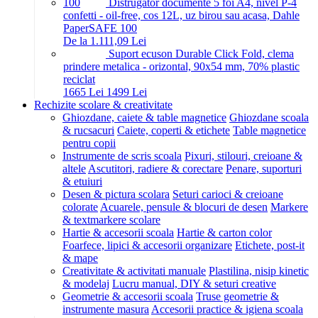
Distrugator documente 5 foi A4, nivel P-4
confetti - oil-free, cos 12L, uz birou sau acasa, Dahle
PaperSAFE 100
De la 1.111,09 Lei
Suport ecuson Durable Click Fold, clema
prindere metalica - orizontal, 90x54 mm, 70% plastic
reciclat
16
65
Lei
14
99
Lei
Rechizite scolare & creativitate
Ghiozdane, caiete & table magnetice
Ghiozdane scoala
& rucsacuri
Caiete, coperti & etichete
Table magnetice
pentru copii
Instrumente de scris scoala
Pixuri, stilouri, creioane &
altele
Ascutitori, radiere & corectare
Penare, suporturi
& etuiuri
Desen & pictura scolara
Seturi carioci & creioane
colorate
Acuarele, pensule & blocuri de desen
Markere
& textmarkere scolare
Hartie & accesorii scoala
Hartie & carton color
Foarfece, lipici & accesorii organizare
Etichete, post-it
& mape
Creativitate & activitati manuale
Plastilina, nisip kinetic
& modelaj
Lucru manual, DIY & seturi creative
Geometrie & accesorii scoala
Truse geometrie &
instrumente masura
Accesorii practice & igiena scoala