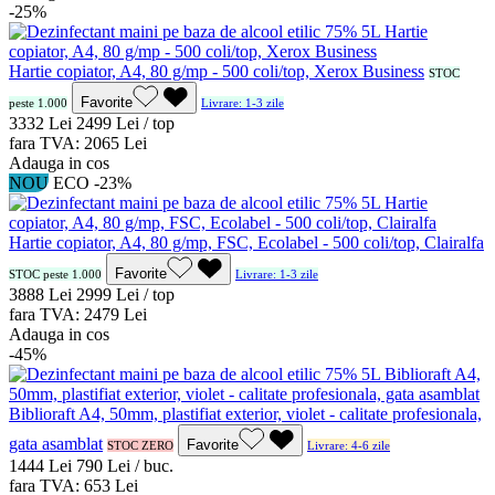
-25%
Hartie copiator, A4, 80 g/mp - 500 coli/top, Xerox Business
STOC
Favorite
peste 1.000
Livrare: 1-3 zile
33
32
Lei
24
99
Lei / top
fara TVA:
20
65
Lei
Adauga in cos
NOU
ECO
-23%
Hartie copiator, A4, 80 g/mp, FSC, Ecolabel - 500 coli/top, Clairalfa
Favorite
STOC peste 1.000
Livrare: 1-3 zile
38
88
Lei
29
99
Lei / top
fara TVA:
24
79
Lei
Adauga in cos
-45%
Biblioraft A4, 50mm, plastifiat exterior, violet - calitate profesionala,
gata asamblat
Favorite
STOC ZERO
Livrare: 4-6 zile
14
44
Lei
7
90
Lei / buc.
fara TVA:
6
53
Lei