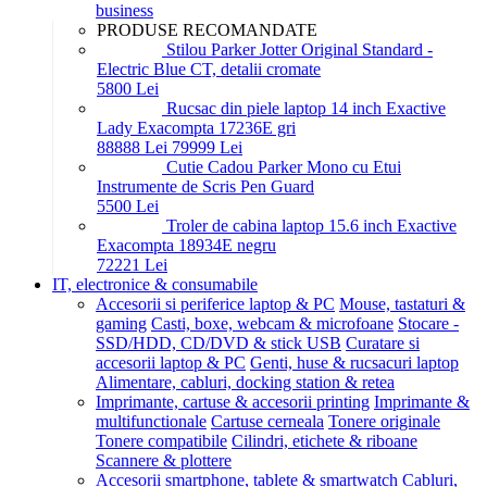
business
PRODUSE RECOMANDATE
Stilou Parker Jotter Original Standard -
Electric Blue CT, detalii cromate
58
00
Lei
Rucsac din piele laptop 14 inch Exactive
Lady Exacompta 17236E gri
888
88
Lei
799
99
Lei
Cutie Cadou Parker Mono cu Etui
Instrumente de Scris Pen Guard
55
00
Lei
Troler de cabina laptop 15.6 inch Exactive
Exacompta 18934E negru
722
21
Lei
IT, electronice & consumabile
Accesorii si periferice laptop & PC
Mouse, tastaturi &
gaming
Casti, boxe, webcam & microfoane
Stocare -
SSD/HDD, CD/DVD & stick USB
Curatare si
accesorii laptop & PC
Genti, huse & rucsacuri laptop
Alimentare, cabluri, docking station & retea
Imprimante, cartuse & accesorii printing
Imprimante &
multifunctionale
Cartuse cerneala
Tonere originale
Tonere compatibile
Cilindri, etichete & riboane
Scannere & plottere
Accesorii smartphone, tablete & smartwatch
Cabluri,