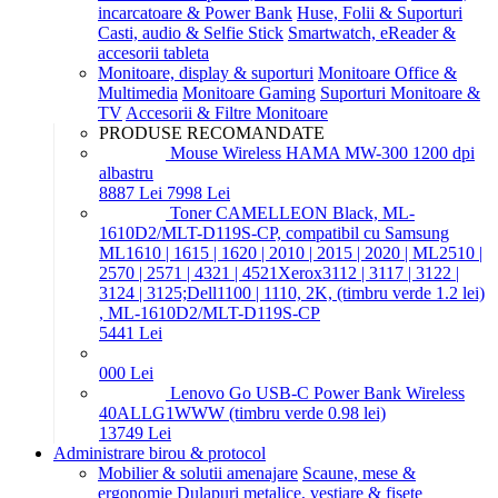
incarcatoare & Power Bank
Huse, Folii & Suporturi
Casti, audio & Selfie Stick
Smartwatch, eReader &
accesorii tableta
Monitoare, display & suporturi
Monitoare Office &
Multimedia
Monitoare Gaming
Suporturi Monitoare &
TV
Accesorii & Filtre Monitoare
PRODUSE RECOMANDATE
Mouse Wireless HAMA MW-300 1200 dpi
albastru
88
87
Lei
79
98
Lei
Toner CAMELLEON Black, ML-
1610D2/MLT-D119S-CP, compatibil cu Samsung
ML1610 | 1615 | 1620 | 2010 | 2015 | 2020 | ML2510 |
2570 | 2571 | 4321 | 4521Xerox3112 | 3117 | 3122 |
3124 | 3125;Dell1100 | 1110, 2K, (timbru verde 1.2 lei)
, ML-1610D2/MLT-D119S-CP
54
41
Lei
0
00
Lei
Lenovo Go USB-C Power Bank Wireless
40ALLG1WWW (timbru verde 0.98 lei)
137
49
Lei
Administrare birou & protocol
Mobilier & solutii amenajare
Scaune, mese &
ergonomie
Dulapuri metalice, vestiare & fisete