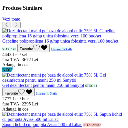
Produse Similare
Vezi toate
Capeline polipropilena 16 g/mp unica folosinta verzi 100 buc/set
Favorite
STOC 149
Livrare: 1-3 zile
44
43
Lei / set
fara TVA:
36
72
Lei
Adauga in cos
NOU
Gel dezinfectant pentru maini 250 ml Sanytol
STOC 11
Favorite
Livrare: 1-3 zile
27
77
Lei / buc.
fara TVA:
22
95
Lei
Adauga in cos
Sapun lichid cu pompita Avias 500 ml Liliac
STOC ZERO