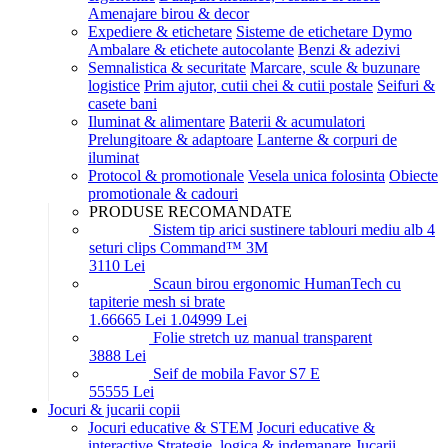
Amenajare birou & decor
Expediere & etichetare
Sisteme de etichetare Dymo
Ambalare & etichete autocolante
Benzi & adezivi
Semnalistica & securitate
Marcare, scule & buzunare
logistice
Prim ajutor, cutii chei & cutii postale
Seifuri &
casete bani
Iluminat & alimentare
Baterii & acumulatori
Prelungitoare & adaptoare
Lanterne & corpuri de
iluminat
Protocol & promotionale
Vesela unica folosinta
Obiecte
promotionale & cadouri
PRODUSE RECOMANDATE
Sistem tip arici sustinere tablouri mediu alb 4
seturi clips Command™ 3M
31
10
Lei
Scaun birou ergonomic HumanTech cu
tapiterie mesh si brate
1.666
65
Lei
1.049
99
Lei
Folie stretch uz manual transparent
38
88
Lei
Seif de mobila Favor S7 E
555
55
Lei
Jocuri & jucarii copii
Jocuri educative & STEM
Jocuri educative &
interactive
Strategie, logica & indemanare
Jucarii