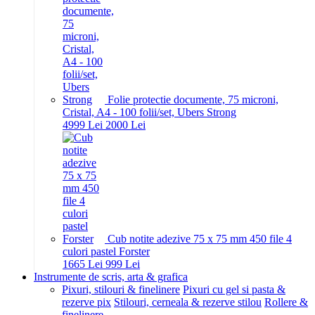
Folie protectie documente, 75 microni,
Cristal, A4 - 100 folii/set, Ubers Strong
49
99
Lei
20
00
Lei
Cub notite adezive 75 x 75 mm 450 file 4
culori pastel Forster
16
65
Lei
9
99
Lei
Instrumente de scris, arta & grafica
Pixuri, stilouri & finelinere
Pixuri cu gel si pasta &
rezerve pix
Stilouri, cerneala & rezerve stilou
Rollere &
finelinere