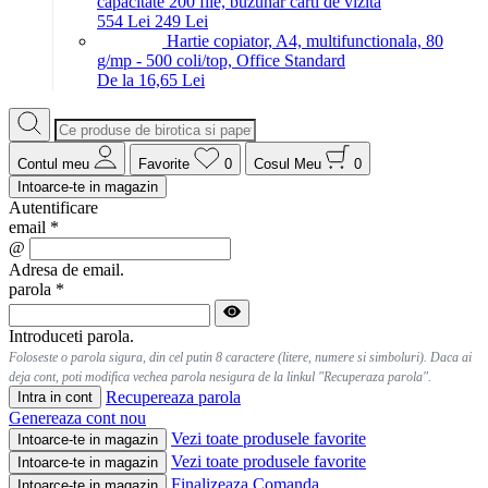
capacitate 200 file, buzunar carti de vizita
5
54
Lei
2
49
Lei
Hartie copiator, A4, multifunctionala, 80
g/mp - 500 coli/top, Office Standard
De la 16,65 Lei
Contul meu
Favorite
0
Cosul Meu
0
Intoarce-te in magazin
Autentificare
email
*
@
Adresa de email.
parola
*
Introduceti parola.
Foloseste o parola sigura, din cel putin 8 caractere (litere, numere si simboluri). Daca ai
deja cont, poti modifica vechea parola nesigura de la linkul "Recuperaza parola".
Recupereaza parola
Intra in cont
Genereaza cont nou
Vezi toate produsele favorite
Intoarce-te in magazin
Vezi toate produsele favorite
Intoarce-te in magazin
Finalizeaza Comanda
Intoarce-te in magazin