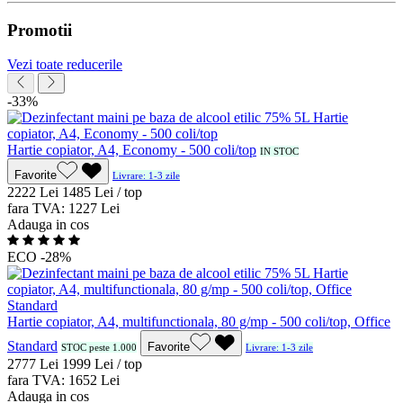
Promotii
Vezi toate reducerile
-33%
Hartie copiator, A4, Economy - 500 coli/top
IN STOC
Favorite
Livrare: 1-3 zile
22
22
Lei
14
85
Lei / top
fara TVA:
12
27
Lei
Adauga in cos
ECO
-28%
Hartie copiator, A4, multifunctionala, 80 g/mp - 500 coli/top, Office
Standard
Favorite
STOC peste 1.000
Livrare: 1-3 zile
27
77
Lei
19
99
Lei / top
fara TVA:
16
52
Lei
Adauga in cos