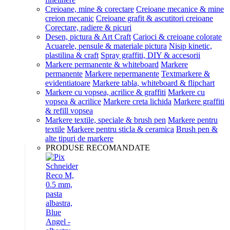
Creioane, mine & corectare
Creioane mecanice & mine
creion mecanic
Creioane grafit & ascutitori creioane
Corectare, radiere & picuri
Desen, pictura & Art Craft
Carioci & creioane colorate
Acuarele, pensule & materiale pictura
Nisip kinetic,
plastilina & craft
Spray graffiti, DIY & accesorii
Markere permanente & whiteboard
Markere
permanente
Markere nepermanente
Textmarkere &
evidentiatoare
Markere tabla, whiteboard & flipchart
Markere cu vopsea, acrilice & graffiti
Markere cu
vopsea & acrilice
Markere creta lichida
Markere graffiti
& refill vopsea
Markere textile, speciale & brush pen
Markere pentru
textile
Markere pentru sticla & ceramica
Brush pen &
alte tipuri de markere
PRODUSE RECOMANDATE