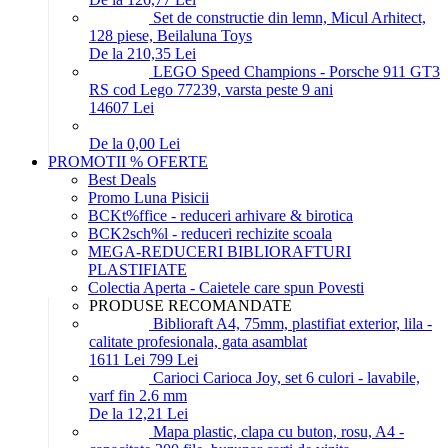
Set de constructie din lemn, Micul Arhitect,
128 piese, Beilaluna Toys
De la 210,35 Lei
LEGO Speed Champions - Porsche 911 GT3
RS cod Lego 77239, varsta peste 9 ani
146
07
Lei
De la 0,00 Lei
PROMOTII % OFERTE
Best Deals
Promo Luna Pisicii
BCKt%ffice - reduceri arhivare & birotica
BCK2sch%l - reduceri rechizite scoala
MEGA-REDUCERI BIBLIORAFTURI
PLASTIFIATE
Colectia Aperta - Caietele care spun Povesti
PRODUSE RECOMANDATE
Biblioraft A4, 75mm, plastifiat exterior, lila -
calitate profesionala, gata asamblat
16
11
Lei
7
99
Lei
Carioci Carioca Joy, set 6 culori - lavabile,
varf fin 2.6 mm
De la 12,21 Lei
Mapa plastic, clapa cu buton, rosu, A4 -