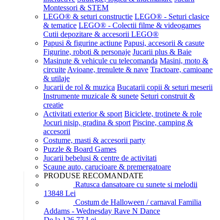
Montessori & STEM
LEGO® & seturi constructie
LEGO® - Seturi clasice
& tematice
LEGO® - Colectii filme & videogames
Cutii depozitare & accesorii LEGO®
Papusi & figurine actiune
Papusi, accesorii & casute
Figurine, roboti & personaje
Jucarii plus & Baie
Masinute & vehicule cu telecomanda
Masini, moto &
circuite
Avioane, trenulete & nave
Tractoare, camioane
& utilaje
Jucarii de rol & muzica
Bucatarii copii & seturi meserii
Instrumente muzicale & sunete
Seturi construit &
creatie
Activitati exterior & sport
Biciclete, trotinete & role
Jocuri nisip, gradina & sport
Piscine, camping &
accesorii
Costume, masti & accesorii party
Puzzle & Board Games
Jucarii bebelusi & centre de activitati
Scaune auto, carucioare & premergatoare
PRODUSE RECOMANDATE
Ratusca dansatoare cu sunete si melodii
138
48
Lei
Costum de Halloween / carnaval Familia
Addams - Wednesday Rave N Dance
De la 126,77 Lei