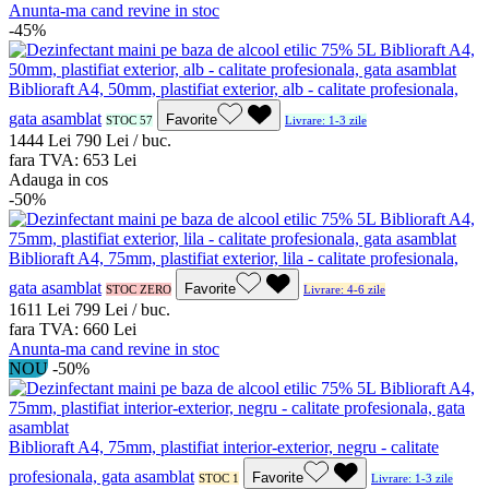
Anunta-ma cand revine in stoc
-45%
Biblioraft A4, 50mm, plastifiat exterior, alb - calitate profesionala,
gata asamblat
Favorite
STOC 57
Livrare: 1-3 zile
14
44
Lei
7
90
Lei / buc.
fara TVA:
6
53
Lei
Adauga in cos
-50%
Biblioraft A4, 75mm, plastifiat exterior, lila - calitate profesionala,
gata asamblat
Favorite
STOC ZERO
Livrare: 4-6 zile
16
11
Lei
7
99
Lei / buc.
fara TVA:
6
60
Lei
Anunta-ma cand revine in stoc
NOU
-50%
Biblioraft A4, 75mm, plastifiat interior-exterior, negru - calitate
profesionala, gata asamblat
Favorite
STOC 1
Livrare: 1-3 zile