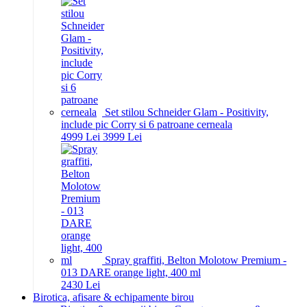
Set stilou Schneider Glam - Positivity,
include pic Corry si 6 patroane cerneala
49
99
Lei
39
99
Lei
Spray graffiti, Belton Molotow Premium -
013 DARE orange light, 400 ml
24
30
Lei
Birotica, afisare & echipamente birou