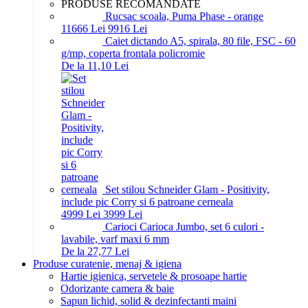
PRODUSE RECOMANDATE
Rucsac scoala, Puma Phase - orange
116
66
Lei
99
16
Lei
Caiet dictando A5, spirala, 80 file, FSC - 60
g/mp, coperta frontala policromie
De la 11,10 Lei
Set stilou Schneider Glam - Positivity,
include pic Corry si 6 patroane cerneala
49
99
Lei
39
99
Lei
Carioci Carioca Jumbo, set 6 culori -
lavabile, varf maxi 6 mm
De la 27,77 Lei
Produse curatenie, menaj & igiena
Hartie igienica, servetele & prosoape hartie
Odorizante camera & baie
Sapun lichid, solid & dezinfectanti maini