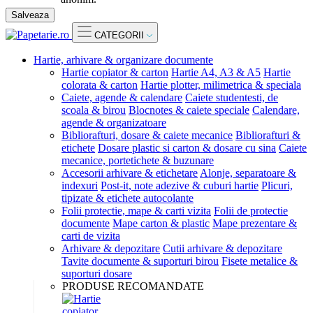
Salveaza
CATEGORII
Hartie, arhivare & organizare documente
Hartie copiator & carton
Hartie A4, A3 & A5
Hartie
colorata & carton
Hartie plotter, milimetrica & speciala
Caiete, agende & calendare
Caiete studentesti, de
scoala & birou
Blocnotes & caiete speciale
Calendare,
agende & organizatoare
Bibliorafturi, dosare & caiete mecanice
Bibliorafturi &
etichete
Dosare plastic si carton & dosare cu sina
Caiete
mecanice, portetichete & buzunare
Accesorii arhivare & etichetare
Alonje, separatoare &
indexuri
Post-it, note adezive & cuburi hartie
Plicuri,
tipizate & etichete autocolante
Folii protectie, mape & carti vizita
Folii de protectie
documente
Mape carton & plastic
Mape prezentare &
carti de vizita
Arhivare & depozitare
Cutii arhivare & depozitare
Tavite documente & suporturi birou
Fisete metalice &
suporturi dosare
PRODUSE RECOMANDATE