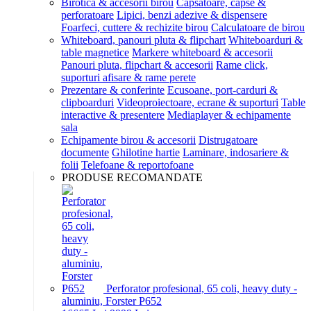
Birotica & accesorii birou
Capsatoare, capse &
perforatoare
Lipici, benzi adezive & dispensere
Foarfeci, cuttere & rechizite birou
Calculatoare de birou
Whiteboard, panouri pluta & flipchart
Whiteboarduri &
table magnetice
Markere whiteboard & accesorii
Panouri pluta, flipchart & accesorii
Rame click,
suporturi afisare & rame perete
Prezentare & conferinte
Ecusoane, port-carduri &
clipboarduri
Videoproiectoare, ecrane & suporturi
Table
interactive & presentere
Mediaplayer & echipamente
sala
Echipamente birou & accesorii
Distrugatoare
documente
Ghilotine hartie
Laminare, indosariere &
folii
Telefoane & reportofoane
PRODUSE RECOMANDATE
Perforator profesional, 65 coli, heavy duty -
aluminiu, Forster P652