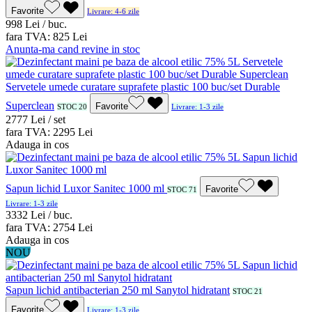
Favorite
Livrare: 4-6 zile
9
98
Lei / buc.
fara TVA:
8
25
Lei
Anunta-ma cand revine in stoc
Servetele umede curatare suprafete plastic 100 buc/set Durable
Superclean
Favorite
STOC 20
Livrare: 1-3 zile
27
77
Lei / set
fara TVA:
22
95
Lei
Adauga in cos
Sapun lichid Luxor Sanitec 1000 ml
Favorite
STOC 71
Livrare: 1-3 zile
33
32
Lei / buc.
fara TVA:
27
54
Lei
Adauga in cos
NOU
Sapun lichid antibacterian 250 ml Sanytol hidratant
STOC 21
Favorite
Livrare: 1-3 zile