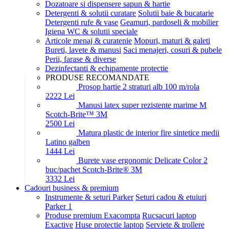
Dozatoare si dispensere sapun & hartie
Detergenti & solutii curatare
Solutii baie & bucatarie
Detergenti rufe & vase
Geamuri, pardoseli & mobilier
Igiena WC & solutii speciale
Articole menaj & curatenie
Mopuri, maturi & galeti
Bureti, lavete & manusi
Saci menajeri, cosuri & pubele
Perii, farase & diverse
Dezinfectanti & echipamente protectie
PRODUSE RECOMANDATE
Prosop hartie 2 straturi alb 100 m/rola
22
22
Lei
Manusi latex super rezistente marime M
Scotch-Brite™ 3M
25
00
Lei
Matura plastic de interior fire sintetice medii
Latino galben
14
44
Lei
Burete vase ergonomic Delicate Color 2
buc/pachet Scotch-Brite® 3M
33
32
Lei
Cadouri business & premium
Instrumente & seturi Parker
Seturi cadou & etuiuri
Parker 1
Produse premium Exacompta
Rucsacuri laptop
Exactive
Huse protectie laptop
Serviete & trollere