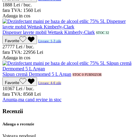
18
88
Lei / buc.
fara TVA:
15
60
Lei
Adauga in cos
Dispenser lavete mobil Wettask Kimberly-Clark
STOC 32
Favorite
Livrare: 1-3 zile
277
77
Lei / buc.
fara TVA:
229
56
Lei
Adauga in cos
Săpun cremă Dermomed 5 L Argan
STOC 0 FURNIZOR
Favorite
Livrare: 4-6 zile
103
67
Lei / buc.
fara TVA:
85
68
Lei
Anunta-ma cand revine in stoc
Recenzii
Adauga o recenzie
Voteaza produsul