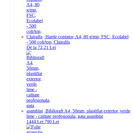
Hartie copiator, A4, 80 g/mp, FSC, Ecolabel
- 500 coli/top, Clairalfa
De la 72,21 Lei
Biblioraft A4, 50mm, plastifiat exterior, verde
lime - calitate profesionala, gata asamblat
14
44
Lei
7
90
Lei