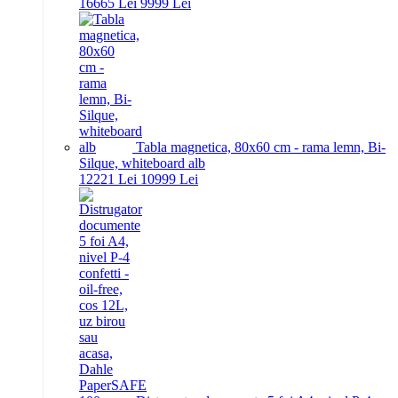
166
65
Lei
99
99
Lei
Tabla magnetica, 80x60 cm - rama lemn, Bi-
Silque, whiteboard alb
122
21
Lei
109
99
Lei