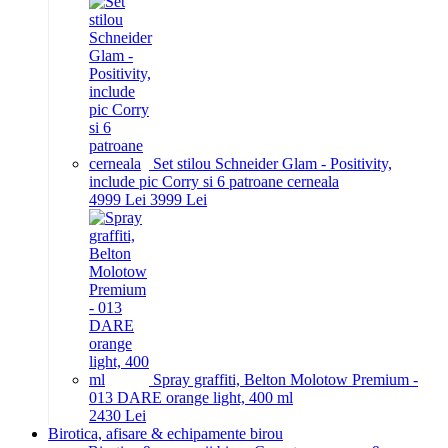
Set stilou Schneider Glam - Positivity,
include pic Corry si 6 patroane cerneala
49
99
Lei
39
99
Lei
Spray graffiti, Belton Molotow Premium -
013 DARE orange light, 400 ml
24
30
Lei
Birotica, afisare & echipamente birou