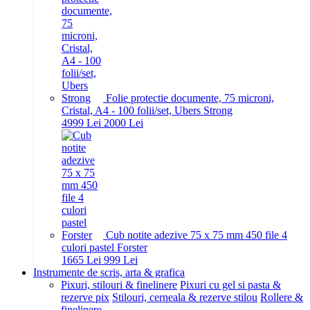
Folie protectie documente, 75 microni,
Cristal, A4 - 100 folii/set, Ubers Strong
49
99
Lei
20
00
Lei
Cub notite adezive 75 x 75 mm 450 file 4
culori pastel Forster
16
65
Lei
9
99
Lei
Instrumente de scris, arta & grafica
Pixuri, stilouri & finelinere
Pixuri cu gel si pasta &
rezerve pix
Stilouri, cerneala & rezerve stilou
Rollere &
finelinere