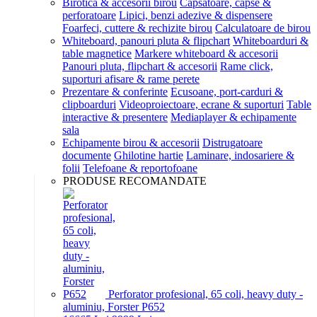
Birotica & accesorii birou
Capsatoare, capse &
perforatoare
Lipici, benzi adezive & dispensere
Foarfeci, cuttere & rechizite birou
Calculatoare de birou
Whiteboard, panouri pluta & flipchart
Whiteboarduri &
table magnetice
Markere whiteboard & accesorii
Panouri pluta, flipchart & accesorii
Rame click,
suporturi afisare & rame perete
Prezentare & conferinte
Ecusoane, port-carduri &
clipboarduri
Videoproiectoare, ecrane & suporturi
Table
interactive & presentere
Mediaplayer & echipamente
sala
Echipamente birou & accesorii
Distrugatoare
documente
Ghilotine hartie
Laminare, indosariere &
folii
Telefoane & reportofoane
PRODUSE RECOMANDATE
Perforator profesional, 65 coli, heavy duty -
aluminiu, Forster P652