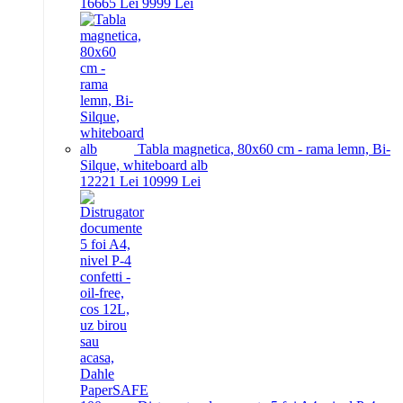
166
65
Lei
99
99
Lei
Tabla magnetica, 80x60 cm - rama lemn, Bi-
Silque, whiteboard alb
122
21
Lei
109
99
Lei