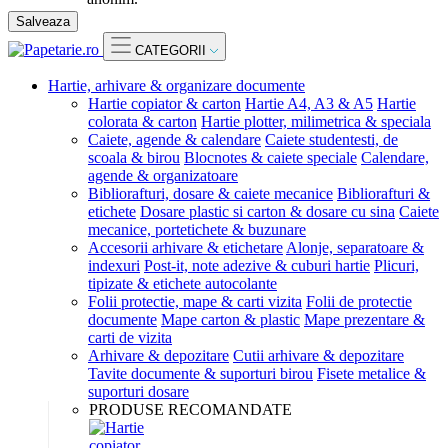
Salveaza
CATEGORII
Hartie, arhivare & organizare documente
Hartie copiator & carton
Hartie A4, A3 & A5
Hartie
colorata & carton
Hartie plotter, milimetrica & speciala
Caiete, agende & calendare
Caiete studentesti, de
scoala & birou
Blocnotes & caiete speciale
Calendare,
agende & organizatoare
Bibliorafturi, dosare & caiete mecanice
Bibliorafturi &
etichete
Dosare plastic si carton & dosare cu sina
Caiete
mecanice, portetichete & buzunare
Accesorii arhivare & etichetare
Alonje, separatoare &
indexuri
Post-it, note adezive & cuburi hartie
Plicuri,
tipizate & etichete autocolante
Folii protectie, mape & carti vizita
Folii de protectie
documente
Mape carton & plastic
Mape prezentare &
carti de vizita
Arhivare & depozitare
Cutii arhivare & depozitare
Tavite documente & suporturi birou
Fisete metalice &
suporturi dosare
PRODUSE RECOMANDATE