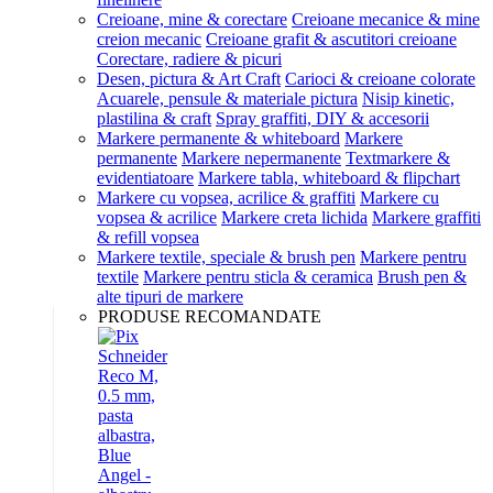
Creioane, mine & corectare
Creioane mecanice & mine
creion mecanic
Creioane grafit & ascutitori creioane
Corectare, radiere & picuri
Desen, pictura & Art Craft
Carioci & creioane colorate
Acuarele, pensule & materiale pictura
Nisip kinetic,
plastilina & craft
Spray graffiti, DIY & accesorii
Markere permanente & whiteboard
Markere
permanente
Markere nepermanente
Textmarkere &
evidentiatoare
Markere tabla, whiteboard & flipchart
Markere cu vopsea, acrilice & graffiti
Markere cu
vopsea & acrilice
Markere creta lichida
Markere graffiti
& refill vopsea
Markere textile, speciale & brush pen
Markere pentru
textile
Markere pentru sticla & ceramica
Brush pen &
alte tipuri de markere
PRODUSE RECOMANDATE