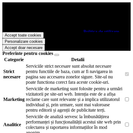
Papetarie.ro foloseste cookies pentru a tine minte faptul ca v-ati logat
pe site si pentru a va putea stoca produsele in cosul de cumparaturi.
De asemenea acestea vor colecta statistici anonime, pentru a va oferi
si livra functii avansate si continut personalizat de marketing.
Pentru a va putea bucura de intreaga experienta ca vizitator
Papetarie.ro este necesar sa fiti de acord cu
Politica de utilizare
Accept toate cookies
cookie-uri
.
Personalizare cookies
Accept doar necesare
Preferinte pentru cookies
Categorie
Detalii
Serviciile strict necesare sunt absolut necesare
Strict
pentru functiile de baza, cum ar fi navigarea in
necesare
pagina sau accesarea zonelor sigure. Site-ul nu
poate functiona corect fara aceste cookie-uri.
Serviciile de marketing sunt folosite pentru a urmări
vizitatorii pe site-uri web. Intenția este de a afișa
Marketing
reclame care sunt relevante și a implica utilizatorul
individual și, prin urmare, sunt mai valoroase
pentru editorii și agenții de publicitate terți.
Serviciile de analiză servesc la îmbunătățirea
performanței și funcționalității acestui site web prin
Analitice
colectarea și raportarea informațiilor în mod
anonim.