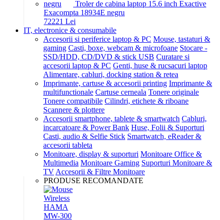
Troler de cabina laptop 15.6 inch Exactive
Exacompta 18934E negru
722
21
Lei
IT, electronice & consumabile
Accesorii si periferice laptop & PC
Mouse, tastaturi &
gaming
Casti, boxe, webcam & microfoane
Stocare -
SSD/HDD, CD/DVD & stick USB
Curatare si
accesorii laptop & PC
Genti, huse & rucsacuri laptop
Alimentare, cabluri, docking station & retea
Imprimante, cartuse & accesorii printing
Imprimante &
multifunctionale
Cartuse cerneala
Tonere originale
Tonere compatibile
Cilindri, etichete & riboane
Scannere & plottere
Accesorii smartphone, tablete & smartwatch
Cabluri,
incarcatoare & Power Bank
Huse, Folii & Suporturi
Casti, audio & Selfie Stick
Smartwatch, eReader &
accesorii tableta
Monitoare, display & suporturi
Monitoare Office &
Multimedia
Monitoare Gaming
Suporturi Monitoare &
TV
Accesorii & Filtre Monitoare
PRODUSE RECOMANDATE