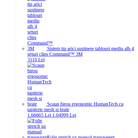
Sistem tip arici sustinere tablouri mediu alb 4
seturi clips Command™ 3M
31
10
Lei
Scaun birou ergonomic HumanTech cu
tapiterie mesh si brate
1.666
65
Lei
1.049
99
Lei
Folie stretch uz manual transparent