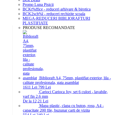
Promo Luna Pisicii
BCKt%ffice - reduceri arhivare & birotica
BCK2sch%l - reduceri rechizite scoala
MEGA-REDUCERI BIBLIORAFTURI
PLASTIFIATE
PRODUSE RECOMANDATE
Biblioraft A4, 75mm, plastifiat exterior, lila -
calitate profesionala, gata asamblat
16
11
Lei
7
99
Lei
Carioci Carioca Joy, set 6 culori - lavabile,
varf fin 2.6 mm
De la 12,21 Lei
Mapa plastic, clapa cu buton, rosu, A4 -
capacitate 200 file, buzunar carti de vizita
5
54
Lei
2
49
Lei