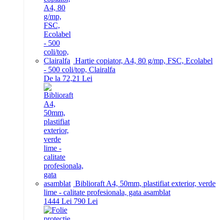
Hartie copiator, A4, 80 g/mp, FSC, Ecolabel
- 500 coli/top, Clairalfa
De la 72,21 Lei
Biblioraft A4, 50mm, plastifiat exterior, verde
lime - calitate profesionala, gata asamblat
14
44
Lei
7
90
Lei