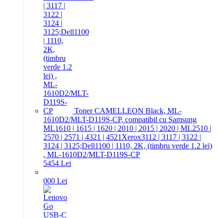
Toner CAMELLEON Black, ML-
1610D2/MLT-D119S-CP, compatibil cu Samsung
ML1610 | 1615 | 1620 | 2010 | 2015 | 2020 | ML2510 |
2570 | 2571 | 4321 | 4521Xerox3112 | 3117 | 3122 |
3124 | 3125;Dell1100 | 1110, 2K, (timbru verde 1.2 lei)
, ML-1610D2/MLT-D119S-CP
54
54
Lei
0
00
Lei