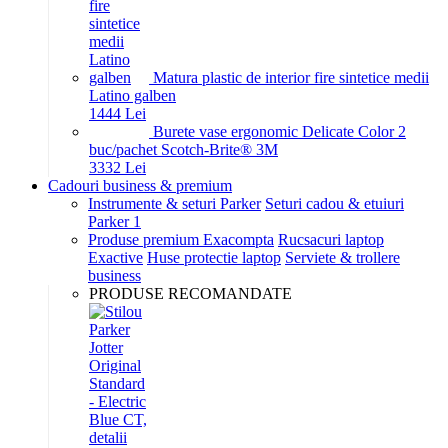
Matura plastic de interior fire sintetice medii
Latino galben
14
44
Lei
Burete vase ergonomic Delicate Color 2
buc/pachet Scotch-Brite® 3M
33
32
Lei
Cadouri business & premium
Instrumente & seturi Parker
Seturi cadou & etuiuri
Parker 1
Produse premium Exacompta
Rucsacuri laptop
Exactive
Huse protectie laptop
Serviete & trollere
business
PRODUSE RECOMANDATE