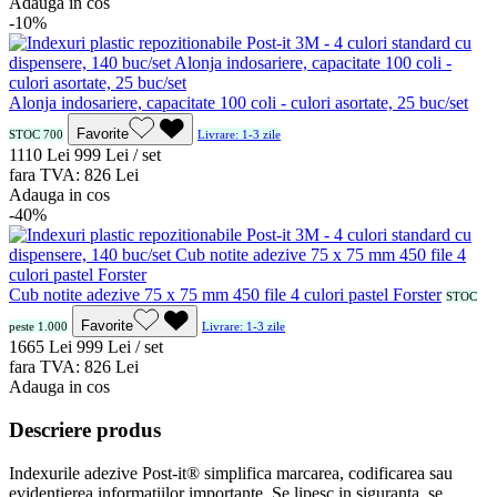
Adauga in cos
-10%
Alonja indosariere, capacitate 100 coli - culori asortate, 25 buc/set
Favorite
STOC 700
Livrare: 1-3 zile
11
10
Lei
9
99
Lei / set
fara TVA:
8
26
Lei
Adauga in cos
-40%
Cub notite adezive 75 x 75 mm 450 file 4 culori pastel Forster
STOC
Favorite
peste 1.000
Livrare: 1-3 zile
16
65
Lei
9
99
Lei / set
fara TVA:
8
26
Lei
Adauga in cos
Descriere produs
Indexurile adezive Post-it® simplifica marcarea, codificarea sau
evidentierea informatiilor importante. Se lipesc in siguranta, se