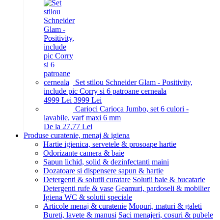
Set stilou Schneider Glam - Positivity,
include pic Corry si 6 patroane cerneala
49
99
Lei
39
99
Lei
Carioci Carioca Jumbo, set 6 culori -
lavabile, varf maxi 6 mm
De la 27,77 Lei
Produse curatenie, menaj & igiena
Hartie igienica, servetele & prosoape hartie
Odorizante camera & baie
Sapun lichid, solid & dezinfectanti maini
Dozatoare si dispensere sapun & hartie
Detergenti & solutii curatare
Solutii baie & bucatarie
Detergenti rufe & vase
Geamuri, pardoseli & mobilier
Igiena WC & solutii speciale
Articole menaj & curatenie
Mopuri, maturi & galeti
Bureti, lavete & manusi
Saci menajeri, cosuri & pubele