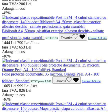
fara TVA:
2
06
Lei
Adauga in cos
-45%
Biblioraft A4, 50mm, plastifiat exterior, albastru deschis - calitate
profesionala, gata asamblat
Favorite
STOC 133
Livrare: 1-3 zile
14
44
Lei
7
90
Lei / buc.
fara TVA:
6
53
Lei
Adauga in cos
-40%
Folie protectie documente, 35 microni, Orange Peel, A4 - 100
folii/set, Standard
Favorite
STOC peste 1.000
Livrare: 1-3 zile
16
65
Lei
9
99
Lei / set
fara TVA:
8
26
Lei
Adauga in cos
-46%