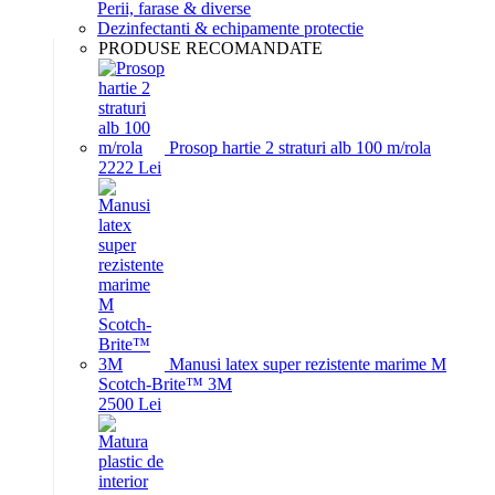
Perii, farase & diverse
Dezinfectanti & echipamente protectie
PRODUSE RECOMANDATE
Prosop hartie 2 straturi alb 100 m/rola
22
22
Lei
Manusi latex super rezistente marime M
Scotch-Brite™ 3M
25
00
Lei