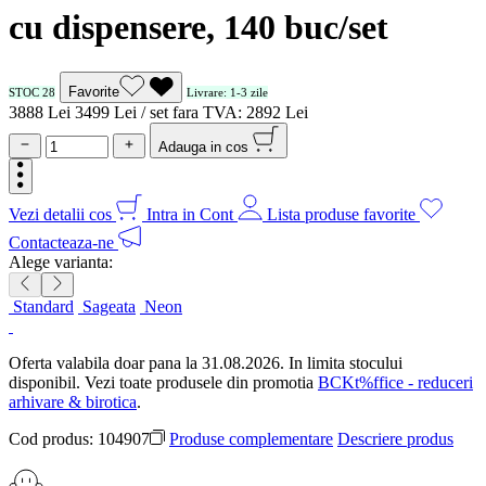
cu dispensere, 140 buc/set
Favorite
STOC 28
Livrare: 1-3 zile
38
88
Lei
34
99
Lei / set
fara TVA:
28
92
Lei
Adauga in cos
Vezi detalii cos
Intra in Cont
Lista produse favorite
Contacteaza-ne
Alege varianta:
Standard
Sageata
Neon
Oferta valabila doar pana la 31.08.2026. In limita stocului
disponibil. Vezi toate produsele din promotia
BCKt%ffice - reduceri
arhivare & birotica
.
Cod produs:
104907
Produse complementare
Descriere produs