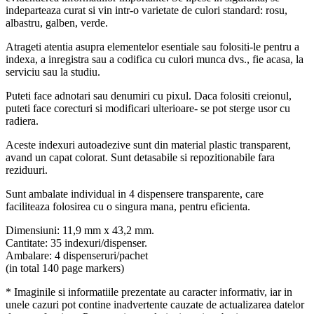
indeparteaza curat si vin intr-o varietate de culori standard: rosu,
albastru, galben, verde.
Atrageti atentia asupra elementelor esentiale sau folositi-le pentru a
indexa, a inregistra sau a codifica cu culori munca dvs., fie acasa, la
serviciu sau la studiu.
Puteti face adnotari sau denumiri cu pixul. Daca folositi creionul,
puteti face corecturi si modificari ulterioare- se pot sterge usor cu
radiera.
Aceste indexuri autoadezive sunt din material plastic transparent,
avand un capat colorat. Sunt detasabile si repozitionabile fara
reziduuri.
Sunt ambalate individual in 4 dispensere transparente, care
faciliteaza folosirea cu o singura mana, pentru eficienta.
Dimensiuni: 11,9 mm x 43,2 mm.
Cantitate: 35 indexuri/dispenser.
Ambalare: 4 dispenseruri/pachet
(in total 140 page markers)
* Imaginile si informatiile prezentate au caracter informativ, iar in
unele cazuri pot contine inadvertente cauzate de actualizarea datelor