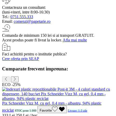
Contacteaza un consultant:
(luni-vineri, intre 8:00-16:30)
Tel.:
0751.555.333
Email:
comenzi@papetarie.ro
Comanda de minimum 150 lei si ai transport GRATUIT.
Acest produs poate fi livrat la locker.
Afla mai multe
Faci achizitii pentru o institutie publica?
Cere oferta prin SEAP
Cumparate frecvent impreuna:
ECO
-25%
Pix Schneider Vizz M, cu gel, 0.4 mm - albastru, 94% plastic
reciclat
Favorite
STOC peste 1.000
Livrare: 1-3 zile
3
33
Lei
2
50
Lei / buc.