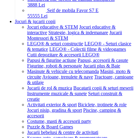
38
88
Lei
Seif de mobila Favor S7 E
555
55
Lei
Jocuri & jucarii copii
Jocuri educative & STEM
Jocuri educative &
interactive
Strategie, logica & indemanare
Jucarii
Montessori & STEM
LEGO® & seturi constructie
LEGO® - Seturi clasice
& tematice
LEGO® - Colectii filme & videogames
Cutii depozitare & accesorii LEGO®
Papusi & figurine actiune
Papusi, accesorii & casute
Figurine, roboti & personaje
Jucarii plus & Baie
Masinute & vehicule cu telecomanda
Masini, moto &
circuite
Avioane, trenulete & nave
Tractoare, camioane
& utilaje
Jucarii de rol & muzica
Bucatarii copii & seturi meserii
Instrumente muzicale & sunete
Seturi construit &
creatie
Activitati exterior & sport
Biciclete, trotinete & role
Jocuri nisip, gradina & sport
Piscine, camping &
accesorii
Costume, masti & accesorii party
Puzzle & Board Games
Jucarii bebelusi & centre de activitati
Scaune auto, carucioare & premergatoare