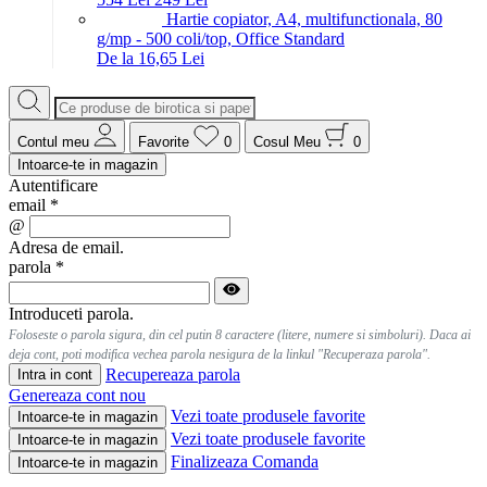
Hartie copiator, A4, multifunctionala, 80
g/mp - 500 coli/top, Office Standard
De la 16,65 Lei
Contul meu
Favorite
0
Cosul Meu
0
Intoarce-te in magazin
Autentificare
email
*
@
Adresa de email.
parola
*
Introduceti parola.
Foloseste o parola sigura, din cel putin 8 caractere (litere, numere si simboluri). Daca ai
deja cont, poti modifica vechea parola nesigura de la linkul "Recuperaza parola".
Recupereaza parola
Intra in cont
Genereaza cont nou
Vezi toate produsele favorite
Intoarce-te in magazin
Vezi toate produsele favorite
Intoarce-te in magazin
Finalizeaza Comanda
Intoarce-te in magazin