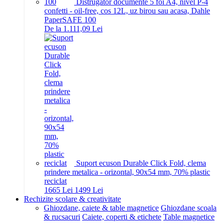
Distrugator documente 5 foi A4, nivel P-4
confetti - oil-free, cos 12L, uz birou sau acasa, Dahle
PaperSAFE 100
De la 1.111,09 Lei
Suport ecuson Durable Click Fold, clema
prindere metalica - orizontal, 90x54 mm, 70% plastic
reciclat
16
65
Lei
14
99
Lei
Rechizite scolare & creativitate
Ghiozdane, caiete & table magnetice
Ghiozdane scoala
& rucsacuri
Caiete, coperti & etichete
Table magnetice