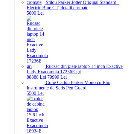
Stilou Parker Jotter Original Standard -
Electric Blue CT, detalii cromate
58
00
Lei
Rucsac din piele laptop 14 inch Exactive
Lady Exacompta 17236E gri
888
88
Lei
799
99
Lei
Cutie Cadou Parker Mono cu Etui
Instrumente de Scris Pen Guard
55
00
Lei