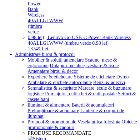
Lenovo Go USB-C Power Bank Wireless
40ALLG1WWW (timbru verde 0.98 lei)
137
49
Lei
Administrare birou & protocol
Mobilier & solutii amenajare
Scaune, mese &
ergonomie
Dulapuri metalice, vestiare & fisete
Amenajare birou & decor
Expediere & etichetare
Sisteme de etichetare Dymo
Ambalare & etichete autocolante
Benzi & adezivi
Semnalistica & securitate
Marcare, scule & buzunare
logistice
Prim ajutor, cutii chei & cutii postale
Seifuri &
casete bani
Iluminat & alimentare
Baterii & acumulatori
Prelungitoare & adaptoare
Lanterne & corpuri de
iluminat
Protocol & promotionale
Vesela unica folosinta
Obiecte
promotionale & cadouri
PRODUSE RECOMANDATE