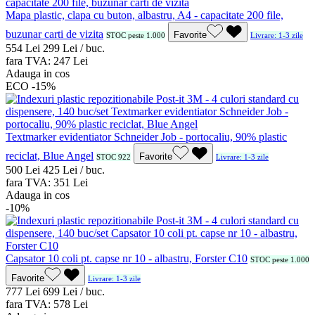
Mapa plastic, clapa cu buton, albastru, A4 - capacitate 200 file,
buzunar carti de vizita
Favorite
STOC peste 1.000
Livrare: 1-3 zile
5
54
Lei
2
99
Lei / buc.
fara TVA:
2
47
Lei
Adauga in cos
ECO
-15%
Textmarker evidentiator Schneider Job - portocaliu, 90% plastic
reciclat, Blue Angel
Favorite
STOC 922
Livrare: 1-3 zile
5
00
Lei
4
25
Lei / buc.
fara TVA:
3
51
Lei
Adauga in cos
-10%
Capsator 10 coli pt. capse nr 10 - albastru, Forster C10
STOC peste 1.000
Favorite
Livrare: 1-3 zile
7
77
Lei
6
99
Lei / buc.
fara TVA:
5
78
Lei