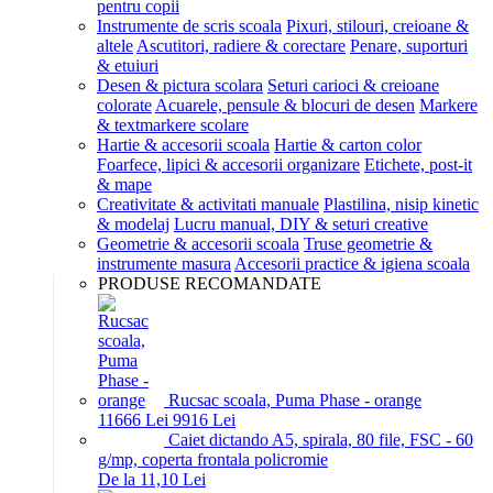
pentru copii
Instrumente de scris scoala
Pixuri, stilouri, creioane &
altele
Ascutitori, radiere & corectare
Penare, suporturi
& etuiuri
Desen & pictura scolara
Seturi carioci & creioane
colorate
Acuarele, pensule & blocuri de desen
Markere
& textmarkere scolare
Hartie & accesorii scoala
Hartie & carton color
Foarfece, lipici & accesorii organizare
Etichete, post-it
& mape
Creativitate & activitati manuale
Plastilina, nisip kinetic
& modelaj
Lucru manual, DIY & seturi creative
Geometrie & accesorii scoala
Truse geometrie &
instrumente masura
Accesorii practice & igiena scoala
PRODUSE RECOMANDATE
Rucsac scoala, Puma Phase - orange
116
66
Lei
99
16
Lei
Caiet dictando A5, spirala, 80 file, FSC - 60
g/mp, coperta frontala policromie
De la 11,10 Lei