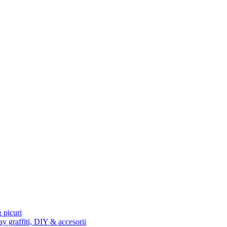
 picuri
ay graffiti, DIY & accesorii