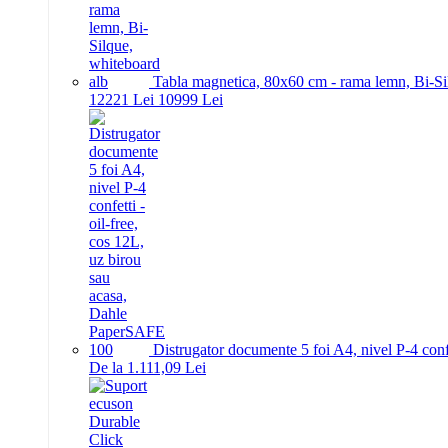
Tabla magnetica, 80x60 cm - rama lemn, Bi-Si
122
21
Lei
109
99
Lei
Distrugator documente 5 foi A4, nivel P-4 conf
De la 1.111,09 Lei