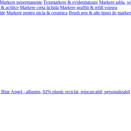
Markere nepermanente
Textmarkere & evidentiatoare
Markere tabla, w
& acrilice
Markere creta lichida
Markere graffiti & refill vopsea
ile
Markere pentru sticla & ceramica
Brush pen & alte tipuri de marker
lue Angel - albastru, 92% plastic reciclat, reincarcabil, personalizabil