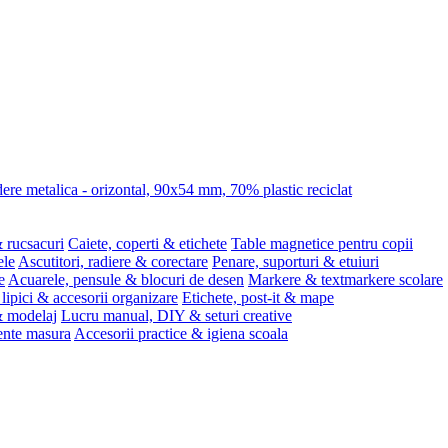
re metalica - orizontal, 90x54 mm, 70% plastic reciclat
 rucsacuri
Caiete, coperti & etichete
Table magnetice pentru copii
ele
Ascutitori, radiere & corectare
Penare, suporturi & etuiuri
e
Acuarele, pensule & blocuri de desen
Markere & textmarkere scolare
 lipici & accesorii organizare
Etichete, post-it & mape
 & modelaj
Lucru manual, DIY & seturi creative
ente masura
Accesorii practice & igiena scoala