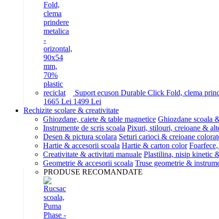
Suport ecuson Durable Click Fold, clema prinde
16
65
Lei
14
99
Lei
Rechizite scolare & creativitate
Ghiozdane, caiete & table magnetice
Ghiozdane scoala &
Instrumente de scris scoala
Pixuri, stilouri, creioane & alt
Desen & pictura scolara
Seturi carioci & creioane colorat
Hartie & accesorii scoala
Hartie & carton color
Foarfece,
Creativitate & activitati manuale
Plastilina, nisip kinetic
Geometrie & accesorii scoala
Truse geometrie & instrum
PRODUSE RECOMANDATE