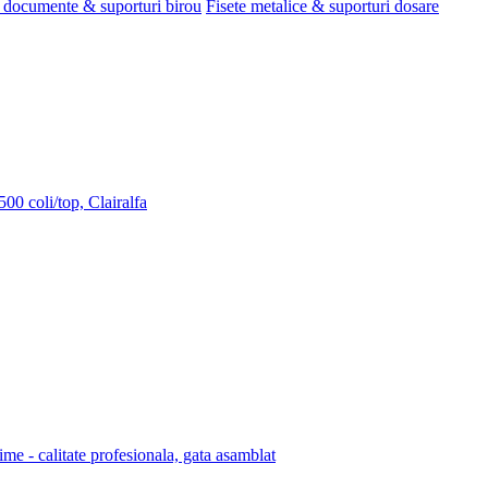
 documente & suporturi birou
Fisete metalice & suporturi dosare
00 coli/top, Clairalfa
lime - calitate profesionala, gata asamblat