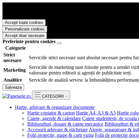
Papetarie.ro foloseste cookies pentru a tine minte faptul ca v-ati logat
livra functii avansate si continut personalizat de marketing.
Pentru a va putea bucura de intreaga experienta ca vizitator Papetarie.
Accept toate cookies
Personalizare cookies
Accept doar necesare
Preferinte pentru cookies
Categorie
Strict
Serviciile strict necesare sunt absolut necesare pentru fu
necesare
Serviciile de marketing sunt folosite pentru a urmări vizit
Marketing
valoroase pentru editorii și agenții de publicitate terți.
Analitice
Serviciile de analiză servesc la îmbunătățirea performanțe
Salveaza
CATEGORII
Hartie, arhivare & organizare documente
Hartie copiator & carton
Hartie A4, A3 & A5
Hartie colo
Caiete, agende & calendare
Caiete studentesti, de scoala
Bibliorafturi, dosare & caiete mecanice
Bibliorafturi & et
Accesorii arhivare & etichetare
Alonje, separatoare & ind
Folii protectie, mape & carti vizita
Folii de protectie doc