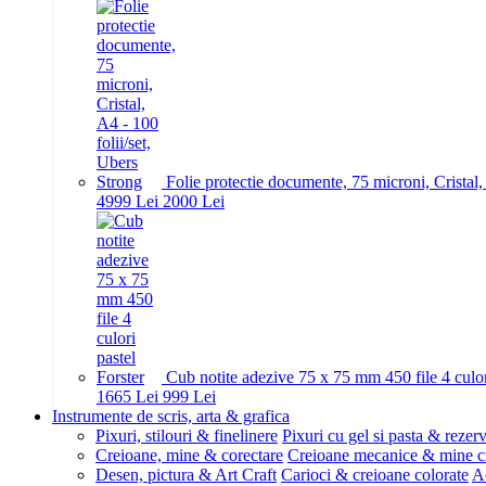
Folie protectie documente, 75 microni, Cristal,
49
99
Lei
20
00
Lei
Cub notite adezive 75 x 75 mm 450 file 4 culor
16
65
Lei
9
99
Lei
Instrumente de scris, arta & grafica
Pixuri, stilouri & finelinere
Pixuri cu gel si pasta & rezer
Creioane, mine & corectare
Creioane mecanice & mine c
Desen, pictura & Art Craft
Carioci & creioane colorate
Ac