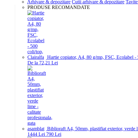
Arhivare & depozitare
Cutii arhivare & depozitare
Tavite
PRODUSE RECOMANDATE
Hartie copiator, A4, 80 g/mp, FSC, Ecolabel - 5
De la 72,21 Lei
Biblioraft A4, 50mm, plastifiat exterior, verde 
14
44
Lei
7
90
Lei