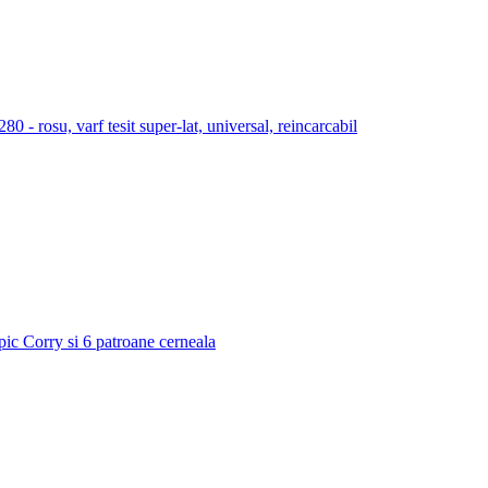
 rosu, varf tesit super-lat, universal, reincarcabil
 pic Corry si 6 patroane cerneala