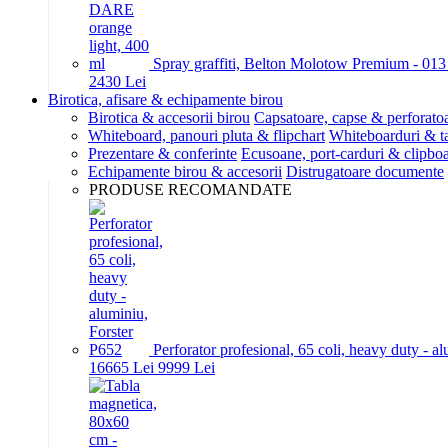
Spray graffiti, Belton Molotow Premium - 01
24
30
Lei
Birotica, afisare & echipamente birou
Birotica & accesorii birou
Capsatoare, capse & perforato
Whiteboard, panouri pluta & flipchart
Whiteboarduri & t
Prezentare & conferinte
Ecusoane, port-carduri & clipboa
Echipamente birou & accesorii
Distrugatoare documente
PRODUSE RECOMANDATE
Perforator profesional, 65 coli, heavy duty - a
166
65
Lei
99
99
Lei