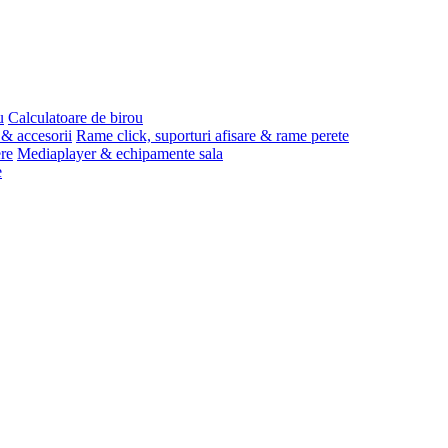
u
Calculatoare de birou
 & accesorii
Rame click, suporturi afisare & rame perete
ere
Mediaplayer & echipamente sala
e