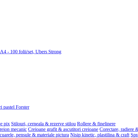
 A4 - 100 folii/set, Ubers Strong
i pastel Forster
ve pix
Stilouri, cerneala & rezerve stilou
Rollere & finelinere
reion mecanic
Creioane grafit & ascutitori creioane
Corectare, radiere &
uarele, pensule & materiale pictura
Nisip kinetic, plastilina & craft
Spr