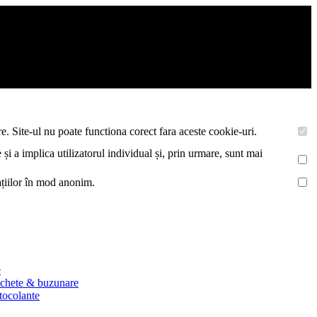
asemenea acestea vor colecta statistici anonime, pentru a va oferi si
e. Site-ul nu poate functiona corect fara aceste cookie-uri.
 și a implica utilizatorul individual și, prin urmare, sunt mai
mațiilor în mod anonim.
e
ichete & buzunare
utocolante