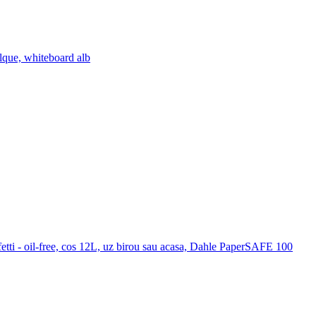
lque, whiteboard alb
etti - oil-free, cos 12L, uz birou sau acasa, Dahle PaperSAFE 100