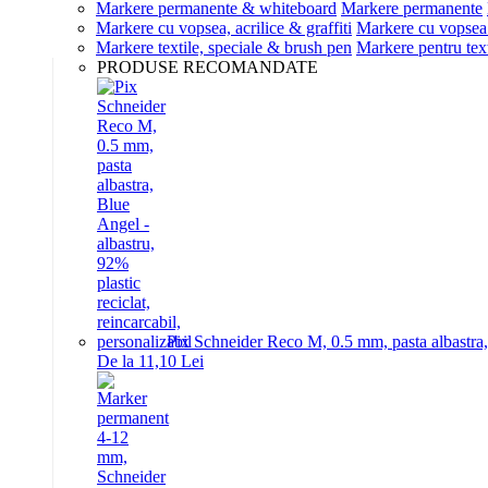
Markere permanente & whiteboard
Markere permanente
Markere cu vopsea, acrilice & graffiti
Markere cu vopsea 
Markere textile, speciale & brush pen
Markere pentru text
PRODUSE RECOMANDATE
Pix Schneider Reco M, 0.5 mm, pasta albastra, B
De la 11,10 Lei