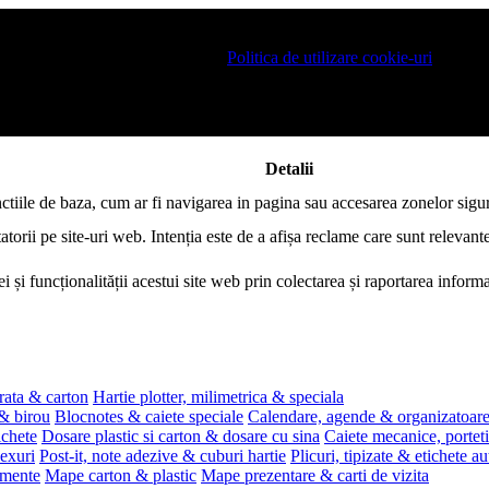
 pe site si pentru a va putea stoca produsele in cosul de cumparaturi. De 
ro este necesar sa fiti de acord cu
Politica de utilizare cookie-uri
.
Detalii
nctiile de baza, cum ar fi navigarea in pagina sau accesarea zonelor sigur
atorii pe site-uri web. Intenția este de a afișa reclame care sunt relevante
i și funcționalității acestui site web prin colectarea și raportarea infor
rata & carton
Hartie plotter, milimetrica & speciala
 & birou
Blocnotes & caiete speciale
Calendare, agende & organizatoar
ichete
Dosare plastic si carton & dosare cu sina
Caiete mecanice, portet
exuri
Post-it, note adezive & cuburi hartie
Plicuri, tipizate & etichete a
umente
Mape carton & plastic
Mape prezentare & carti de vizita