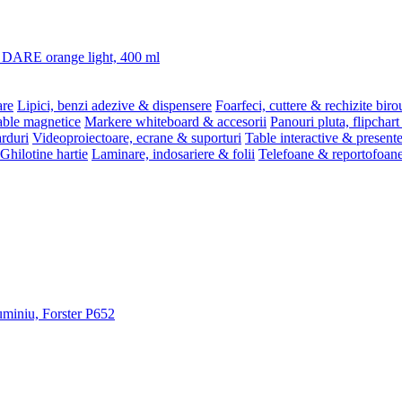
3 DARE orange light, 400 ml
are
Lipici, benzi adezive & dispensere
Foarfeci, cuttere & rechizite biro
able magnetice
Markere whiteboard & accesorii
Panouri pluta, flipchart
rduri
Videoproiectoare, ecrane & suporturi
Table interactive & present
Ghilotine hartie
Laminare, indosariere & folii
Telefoane & reportofoan
luminiu, Forster P652