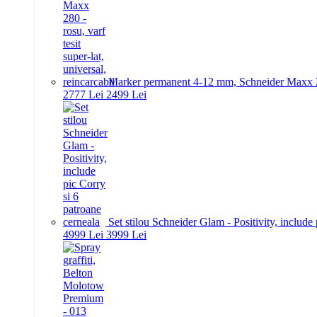
Marker permanent 4-12 mm, Schneider Maxx 280 -
27
77
Lei
24
99
Lei
Set stilou Schneider Glam - Positivity, include
49
99
Lei
39
99
Lei