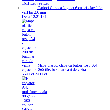
16
11
Lei
7
99
Lei
Carioci Carioca Joy, set 6 culori - lavabile,
varf fin 2.6 mm
De la 12,21 Lei
Mapa plastic, clapa cu buton, rosu, A4 -
capacitate 200 file, buzunar carti de vizita
5
54
Lei
2
49
Lei