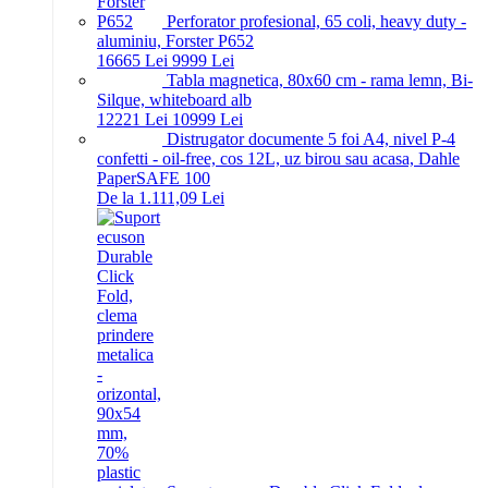
Perforator profesional, 65 coli, heavy duty -
aluminiu, Forster P652
166
65
Lei
99
99
Lei
Tabla magnetica, 80x60 cm - rama lemn, Bi-
Silque, whiteboard alb
122
21
Lei
109
99
Lei
Distrugator documente 5 foi A4, nivel P-4
confetti - oil-free, cos 12L, uz birou sau acasa, Dahle
PaperSAFE 100
De la 1.111,09 Lei