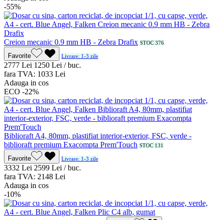
-55%
Creion mecanic 0.9 mm HB - Zebra Drafix
STOC 376
Favorite
Livrare: 1-3 zile
27
77
Lei
12
50
Lei / buc.
fara TVA:
10
33
Lei
Adauga in cos
ECO
-22%
Biblioraft A4, 80mm, plastifiat interior-exterior, FSC, verde -
biblioraft premium Exacompta Prem'Touch
STOC 131
Favorite
Livrare: 1-3 zile
33
32
Lei
25
99
Lei / buc.
fara TVA:
21
48
Lei
Adauga in cos
-10%