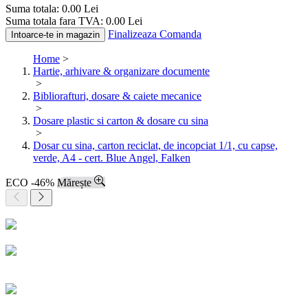
Suma totala:
0.00
Lei
Suma totala fara TVA:
0.00
Lei
Finalizeaza Comanda
Intoarce-te in magazin
Home
>
Hartie, arhivare & organizare documente
>
Bibliorafturi, dosare & caiete mecanice
>
Dosare plastic si carton & dosare cu sina
>
Dosar cu sina, carton reciclat, de incopciat 1/1, cu capse,
verde, A4 - cert. Blue Angel, Falken
ECO
-46%
Mărește