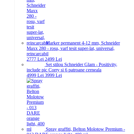
Marker permanent 4-12 mm, Schneider
Maxx 280 - rosu, varf tesit super-lat, universal,
reincarcabil
27
77
Lei
24
99
Lei
Set stilou Schneider Glam - Positivity,
include pic Corry si 6 patroane cerneala
49
99
Lei
39
99
Lei
Spray graffiti, Belton Molotow Premium -