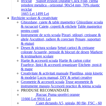
Suport ecuson Durable Click Fold, clema
prindere metalica - orizontal, 90x54 mm, 70% plastic
reciclat
16
65
Lei
14
99
Lei
Rechizite scolare & creativitate
Ghiozdane, caiete & table magnetice
Ghiozdane scoala
& rucsacuri
Caiete, coperti & etichete
Table magnetice
pentru copii
Instrumente de scris scoala
Pixuri, stilouri, creioane &
altele
Ascutitori, radiere & corectare
Penare, suporturi
& etuiuri
Desen & pictura scolara
Seturi carioci & creioane
colorate
Acuarele, pensule & blocuri de desen
Markere
& textmarkere scolare
Hartie & accesorii scoala
Hartie & carton color
Foarfece, lipici & accesorii organizare
Etichete, post-it
& mape
Creativitate & activitati manuale
Plastilina, nisip kinetic
& modelaj
Lucru manual, DIY & seturi creative
Geometrie & accesorii scoala
Truse geometrie &
instrumente masura
Accesorii practice & igiena scoala
PRODUSE RECOMANDATE
Rucsac Puma sportivi orange
116
66
Lei
99
16
Lei
Caiet dictando A5, spirala, 80 file, FSC - 60