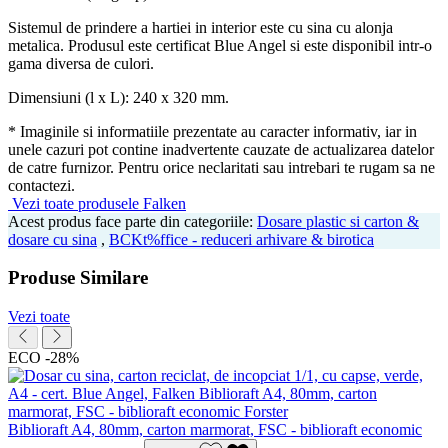
Sistemul de prindere a hartiei in interior este cu sina cu alonja
metalica. Produsul este certificat Blue Angel si este disponibil intr-o
gama diversa de culori.
Dimensiuni (l x L): 240 x 320 mm.
* Imaginile si informatiile prezentate au caracter informativ, iar in
unele cazuri pot contine inadvertente cauzate de actualizarea datelor
de catre furnizor. Pentru orice neclaritati sau intrebari te rugam sa ne
contactezi.
Vezi toate produsele Falken
Acest produs face parte din categoriile:
Dosare plastic si carton &
dosare cu sina
,
BCKt%ffice - reduceri arhivare & birotica
Produse Similare
Vezi toate
ECO
-28%
Biblioraft A4, 80mm, carton marmorat, FSC - biblioraft economic