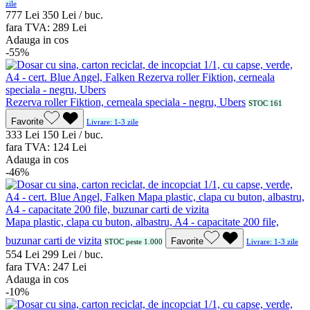
zile
7
77
Lei
3
50
Lei / buc.
fara TVA:
2
89
Lei
Adauga in cos
-55%
Rezerva roller Fiktion, cerneala speciala - negru, Ubers
STOC 161
Favorite
Livrare: 1-3 zile
3
33
Lei
1
50
Lei / buc.
fara TVA:
1
24
Lei
Adauga in cos
-46%
Mapa plastic, clapa cu buton, albastru, A4 - capacitate 200 file,
buzunar carti de vizita
Favorite
STOC peste 1.000
Livrare: 1-3 zile
5
54
Lei
2
99
Lei / buc.
fara TVA:
2
47
Lei
Adauga in cos
-10%