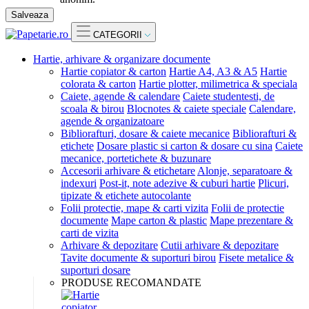
Salveaza
CATEGORII
Hartie, arhivare & organizare documente
Hartie copiator & carton
Hartie A4, A3 & A5
Hartie
colorata & carton
Hartie plotter, milimetrica & speciala
Caiete, agende & calendare
Caiete studentesti, de
scoala & birou
Blocnotes & caiete speciale
Calendare,
agende & organizatoare
Bibliorafturi, dosare & caiete mecanice
Bibliorafturi &
etichete
Dosare plastic si carton & dosare cu sina
Caiete
mecanice, portetichete & buzunare
Accesorii arhivare & etichetare
Alonje, separatoare &
indexuri
Post-it, note adezive & cuburi hartie
Plicuri,
tipizate & etichete autocolante
Folii protectie, mape & carti vizita
Folii de protectie
documente
Mape carton & plastic
Mape prezentare &
carti de vizita
Arhivare & depozitare
Cutii arhivare & depozitare
Tavite documente & suporturi birou
Fisete metalice &
suporturi dosare
PRODUSE RECOMANDATE