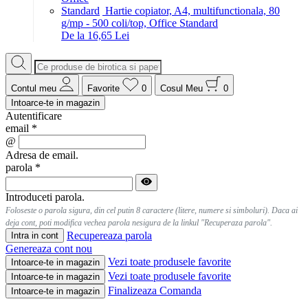
Hartie copiator, A4, multifunctionala, 80
g/mp - 500 coli/top, Office Standard
De la 16,65 Lei
Contul meu
Favorite
0
Cosul Meu
0
Intoarce-te in magazin
Autentificare
email
*
@
Adresa de email.
parola
*
Introduceti parola.
Foloseste o parola sigura, din cel putin 8 caractere (litere, numere si simboluri). Daca ai
deja cont, poti modifica vechea parola nesigura de la linkul "Recuperaza parola".
Recupereaza parola
Intra in cont
Genereaza cont nou
Vezi toate produsele favorite
Intoarce-te in magazin
Vezi toate produsele favorite
Intoarce-te in magazin
Finalizeaza Comanda
Intoarce-te in magazin