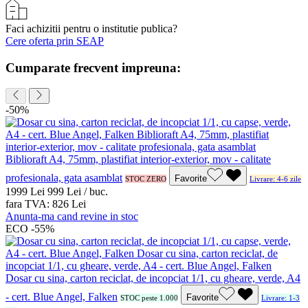
Faci achizitii pentru o institutie publica?
Cere oferta prin SEAP
Cumparate frecvent impreuna:
-50%
Biblioraft A4, 75mm, plastifiat interior-exterior, mov - calitate
profesionala, gata asamblat
Favorite
STOC ZERO
Livrare: 4-6 zile
19
99
Lei
9
99
Lei / buc.
fara TVA:
8
26
Lei
Anunta-ma cand revine in stoc
ECO
-55%
Dosar cu sina, carton reciclat, de incopciat 1/1, cu gheare, verde, A4
- cert. Blue Angel, Falken
Favorite
STOC peste 1.000
Livrare: 1-3