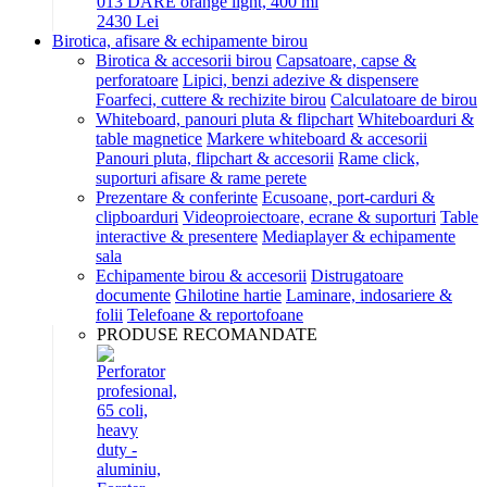
013 DARE orange light, 400 ml
24
30
Lei
Birotica, afisare & echipamente birou
Birotica & accesorii birou
Capsatoare, capse &
perforatoare
Lipici, benzi adezive & dispensere
Foarfeci, cuttere & rechizite birou
Calculatoare de birou
Whiteboard, panouri pluta & flipchart
Whiteboarduri &
table magnetice
Markere whiteboard & accesorii
Panouri pluta, flipchart & accesorii
Rame click,
suporturi afisare & rame perete
Prezentare & conferinte
Ecusoane, port-carduri &
clipboarduri
Videoproiectoare, ecrane & suporturi
Table
interactive & presentere
Mediaplayer & echipamente
sala
Echipamente birou & accesorii
Distrugatoare
documente
Ghilotine hartie
Laminare, indosariere &
folii
Telefoane & reportofoane
PRODUSE RECOMANDATE