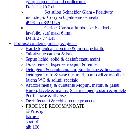
g/mp, coperta frontala policromie
De la 11,10 Lei
Set stilou Schneider Glam - Positivity,
include pic Corry si 6 patroane cerneala
49
99
Lei
39
99
Lei
Carioci Carioca Jumbo, set 6 culori -
lavabile, varf maxi 6 mm
De la 27,77 Lei
Produse curatenie, menaj & igiena
Hartie igienica, servetele & prosoape hartie
Odorizante camera & baie
Sapun lichid, solid & dezinfectanti maini
Dozatoare si dispensere sapun & hartie
Detergenti & solutii curatare
Solutii baie & bucatarie
Detergenti rufe & vase
Geamuri, pardoseli & mobilier
Igiena WC & solutii speciale
Articole menaj & curatenie
Mopuri, maturi & galeti
Bureti, lavete & manusi
Saci menajeri, cosuri & pubele
Perii, farase & diverse
Dezinfectanti & echipamente protectie
PRODUSE RECOMANDATE