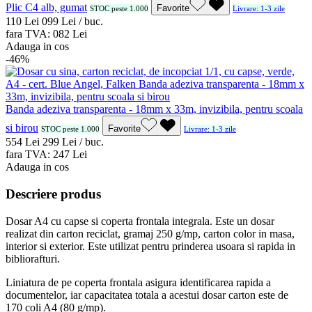
Plic C4 alb, gumat
Favorite
STOC peste 1.000
Livrare: 1-3 zile
1
10
Lei
0
99
Lei / buc.
fara TVA:
0
82
Lei
Adauga in cos
-46%
Banda adeziva transparenta - 18mm x 33m, invizibila, pentru scoala
si birou
Favorite
STOC peste 1.000
Livrare: 1-3 zile
5
54
Lei
2
99
Lei / buc.
fara TVA:
2
47
Lei
Adauga in cos
Descriere produs
Dosar A4 cu capse si coperta frontala integrala. Este un dosar
realizat din carton reciclat, gramaj 250 g/mp, carton color in masa,
interior si exterior. Este utilizat pentru prinderea usoara si rapida in
bibliorafturi.
Liniatura de pe coperta frontala asigura identificarea rapida a
documentelor, iar capacitatea totala a acestui dosar carton este de
170 coli A4 (80 g/mp).