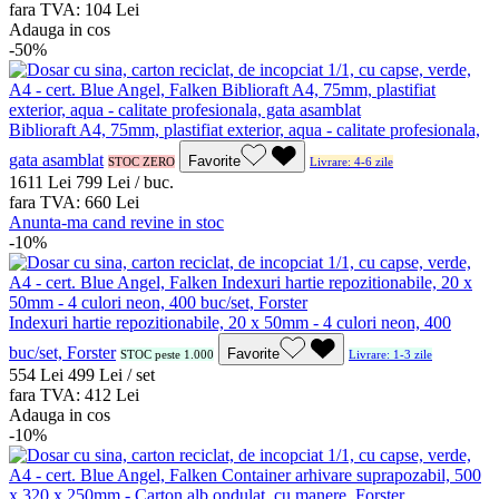
fara TVA:
1
04
Lei
Adauga in cos
-50%
Biblioraft A4, 75mm, plastifiat exterior, aqua - calitate profesionala,
gata asamblat
Favorite
STOC ZERO
Livrare: 4-6 zile
16
11
Lei
7
99
Lei / buc.
fara TVA:
6
60
Lei
Anunta-ma cand revine in stoc
-10%
Indexuri hartie repozitionabile, 20 x 50mm - 4 culori neon, 400
buc/set, Forster
Favorite
STOC peste 1.000
Livrare: 1-3 zile
5
54
Lei
4
99
Lei / set
fara TVA:
4
12
Lei
Adauga in cos
-10%