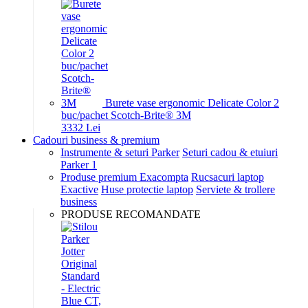
Burete vase ergonomic Delicate Color 2
buc/pachet Scotch-Brite® 3M
33
32
Lei
Cadouri business & premium
Instrumente & seturi Parker
Seturi cadou & etuiuri
Parker 1
Produse premium Exacompta
Rucsacuri laptop
Exactive
Huse protectie laptop
Serviete & trollere
business
PRODUSE RECOMANDATE