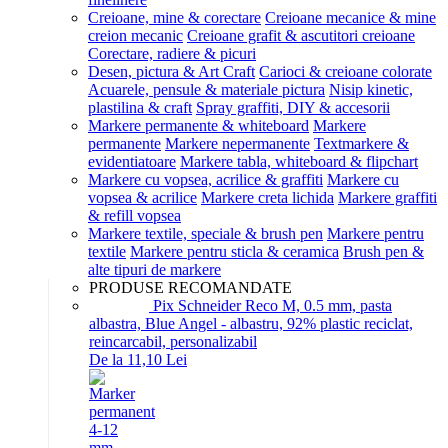
Creioane, mine & corectare
Creioane mecanice & mine
creion mecanic
Creioane grafit & ascutitori creioane
Corectare, radiere & picuri
Desen, pictura & Art Craft
Carioci & creioane colorate
Acuarele, pensule & materiale pictura
Nisip kinetic,
plastilina & craft
Spray graffiti, DIY & accesorii
Markere permanente & whiteboard
Markere
permanente
Markere nepermanente
Textmarkere &
evidentiatoare
Markere tabla, whiteboard & flipchart
Markere cu vopsea, acrilice & graffiti
Markere cu
vopsea & acrilice
Markere creta lichida
Markere graffiti
& refill vopsea
Markere textile, speciale & brush pen
Markere pentru
textile
Markere pentru sticla & ceramica
Brush pen &
alte tipuri de markere
PRODUSE RECOMANDATE
Pix Schneider Reco M, 0.5 mm, pasta
albastra, Blue Angel - albastru, 92% plastic reciclat,
reincarcabil, personalizabil
De la 11,10 Lei