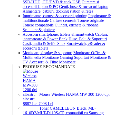
SSD/HDD, CD/DVD & stick USB
Curatare si
accesorii laptop & PC
Genti, huse & rucsacuri laptop
Alimentare, cabluri, docking station & retea
Imprimante, cartuse & accesorii printing
Imprimante &
multifunctionale
Cartuse cerneala
Tonere originale
Tonere compatibile
Cilindri, etichete & riboane
Scannere & plottere
Accesorii smartphone, tablete & smartwatch
Cabluri,
incarcatoare & Power Bank
Huse, Folii & Suporturi
Casti, audio & Selfie Stick
Smartwatch, eReader &
accesorii tableta
Monitoare, display & suporturi
Monitoare Office &
Multimedia
Monitoare Gaming
Suporturi Monitoare &
TV
Accesorii & Filtre Monitoare
PRODUSE RECOMANDATE
Mouse Wireless HAMA MW-300 1200 dpi
albastru
88
87
Lei
79
98
Lei
Toner CAMELLEON Black, ML-
1610D2/MLT-D119S-CP, compatibil cu Samsung