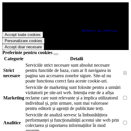
Papetarie.ro foloseste cookies pentru a tine minte faptul ca v-ati logat
pe site si pentru a va putea stoca produsele in cosul de cumparaturi.
De asemenea acestea vor colecta statistici anonime, pentru a va oferi
si livra functii avansate si continut personalizat de marketing.
Pentru a va putea bucura de intreaga experienta ca vizitator
Papetarie.ro este necesar sa fiti de acord cu
Politica de utilizare
Accept toate cookies
cookie-uri
.
Personalizare cookies
Accept doar necesare
Preferinte pentru cookies
Categorie
Detalii
Serviciile strict necesare sunt absolut necesare
Strict
pentru functiile de baza, cum ar fi navigarea in
necesare
pagina sau accesarea zonelor sigure. Site-ul nu
poate functiona corect fara aceste cookie-uri.
Serviciile de marketing sunt folosite pentru a urmări
vizitatorii pe site-uri web. Intenția este de a afișa
Marketing
reclame care sunt relevante și a implica utilizatorul
individual și, prin urmare, sunt mai valoroase
pentru editorii și agenții de publicitate terți.
Serviciile de analiză servesc la îmbunătățirea
performanței și funcționalității acestui site web prin
Analitice
colectarea și raportarea informațiilor în mod
anonim.