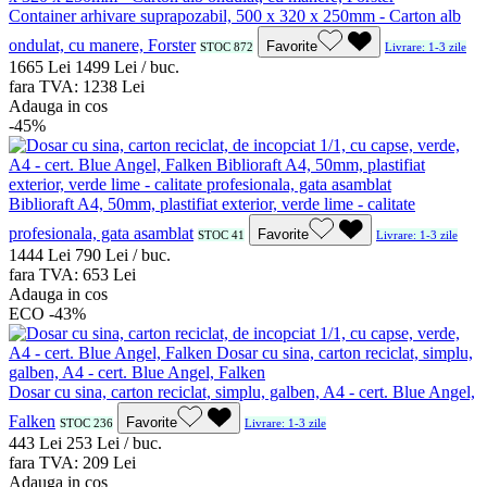
Container arhivare suprapozabil, 500 x 320 x 250mm - Carton alb
ondulat, cu manere, Forster
Favorite
STOC 872
Livrare: 1-3 zile
16
65
Lei
14
99
Lei / buc.
fara TVA:
12
38
Lei
Adauga in cos
-45%
Biblioraft A4, 50mm, plastifiat exterior, verde lime - calitate
profesionala, gata asamblat
Favorite
STOC 41
Livrare: 1-3 zile
14
44
Lei
7
90
Lei / buc.
fara TVA:
6
53
Lei
Adauga in cos
ECO
-43%
Dosar cu sina, carton reciclat, simplu, galben, A4 - cert. Blue Angel,
Falken
Favorite
STOC 236
Livrare: 1-3 zile
4
43
Lei
2
53
Lei / buc.
fara TVA:
2
09
Lei
Adauga in cos