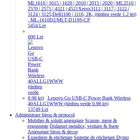
ML1610 | 1615 | 1620 | 2010 | 2015 | 2020 | ML2510 |
2570 | 2571 | 4321 | 4521Xerox3112 | 3117 | 3122 |
3124 | 3125;Dell1100 | 1110, 2K, (timbru verde 1.2 lei)
, ML-1610D2/MLT-D119S-CP
54
54
Lei
0
00
Lei
Lenovo Go USB-C Power Bank Wireless
40ALLG1WWW (timbru verde 0.98 lei)
137
49
Lei
Administrare birou & protocol
Mobilier & solutii amenajare
Scaune, mese &
ergonomie
Dulapuri metalice, vestiare & fisete
Amenajare birou & decor
Expediere & etichetare
Sisteme de etichetare Dymo