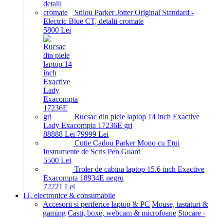
Stilou Parker Jotter Original Standard -
Electric Blue CT, detalii cromate
58
00
Lei
Rucsac din piele laptop 14 inch Exactive
Lady Exacompta 17236E gri
888
88
Lei
799
99
Lei
Cutie Cadou Parker Mono cu Etui
Instrumente de Scris Pen Guard
55
00
Lei
Troler de cabina laptop 15.6 inch Exactive
Exacompta 18934E negru
722
21
Lei
IT, electronice & consumabile
Accesorii si periferice laptop & PC
Mouse, tastaturi &
gaming
Casti, boxe, webcam & microfoane
Stocare -