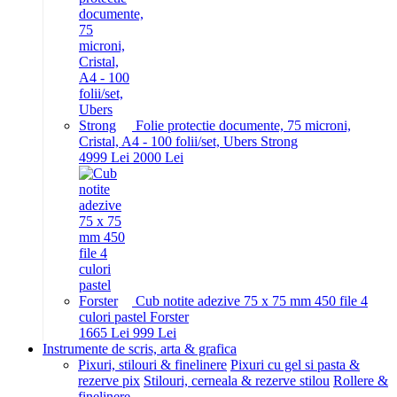
Folie protectie documente, 75 microni,
Cristal, A4 - 100 folii/set, Ubers Strong
49
99
Lei
20
00
Lei
Cub notite adezive 75 x 75 mm 450 file 4
culori pastel Forster
16
65
Lei
9
99
Lei
Instrumente de scris, arta & grafica
Pixuri, stilouri & finelinere
Pixuri cu gel si pasta &
rezerve pix
Stilouri, cerneala & rezerve stilou
Rollere &
finelinere