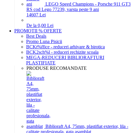
LEGO Speed Champions - Porsche 911 GT3
RS cod Lego 77239, varsta peste 9 ani
146
07
Lei
De la 0,00 Lei
PROMOTII % OFERTE
Best Deals
Promo Luna Pisicii
BCKt%ffice - reduceri arhivare & birotica
BCK2sch%l - reduceri rechizite scoala
MEGA-REDUCERI BIBLIORAFTURI
PLASTIFIATE
PRODUSE RECOMANDATE
Biblioraft A4, 75mm, plastifiat exterior, lila -
calitate profesionala, gata asamblat