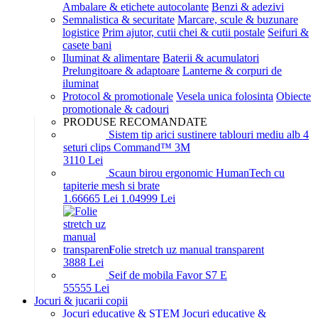
Ambalare & etichete autocolante
Benzi & adezivi
Semnalistica & securitate
Marcare, scule & buzunare
logistice
Prim ajutor, cutii chei & cutii postale
Seifuri &
casete bani
Iluminat & alimentare
Baterii & acumulatori
Prelungitoare & adaptoare
Lanterne & corpuri de
iluminat
Protocol & promotionale
Vesela unica folosinta
Obiecte
promotionale & cadouri
PRODUSE RECOMANDATE
Sistem tip arici sustinere tablouri mediu alb 4
seturi clips Command™ 3M
31
10
Lei
Scaun birou ergonomic HumanTech cu
tapiterie mesh si brate
1.666
65
Lei
1.049
99
Lei
Folie stretch uz manual transparent
38
88
Lei
Seif de mobila Favor S7 E
555
55
Lei
Jocuri & jucarii copii
Jocuri educative & STEM
Jocuri educative &