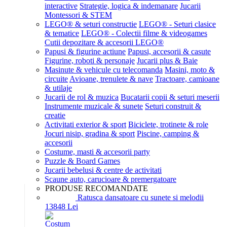
interactive
Strategie, logica & indemanare
Jucarii
Montessori & STEM
LEGO® & seturi constructie
LEGO® - Seturi clasice
& tematice
LEGO® - Colectii filme & videogames
Cutii depozitare & accesorii LEGO®
Papusi & figurine actiune
Papusi, accesorii & casute
Figurine, roboti & personaje
Jucarii plus & Baie
Masinute & vehicule cu telecomanda
Masini, moto &
circuite
Avioane, trenulete & nave
Tractoare, camioane
& utilaje
Jucarii de rol & muzica
Bucatarii copii & seturi meserii
Instrumente muzicale & sunete
Seturi construit &
creatie
Activitati exterior & sport
Biciclete, trotinete & role
Jocuri nisip, gradina & sport
Piscine, camping &
accesorii
Costume, masti & accesorii party
Puzzle & Board Games
Jucarii bebelusi & centre de activitati
Scaune auto, carucioare & premergatoare
PRODUSE RECOMANDATE
Ratusca dansatoare cu sunete si melodii
138
48
Lei