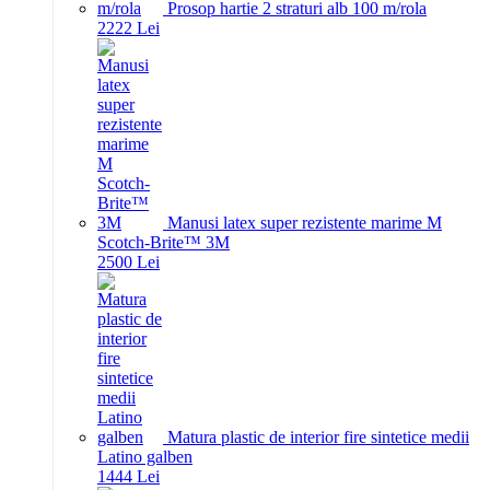
Prosop hartie 2 straturi alb 100 m/rola
22
22
Lei
Manusi latex super rezistente marime M
Scotch-Brite™ 3M
25
00
Lei
Matura plastic de interior fire sintetice medii
Latino galben
14
44
Lei