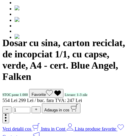
Dosar cu sina, carton reciclat,
de incopciat 1/1, cu capse,
verde, A4 - cert. Blue Angel,
Falken
Favorite
STOC peste 1.000
Livrare: 1-3 zile
5
54
Lei
2
99
Lei / buc.
fara TVA:
2
47
Lei
Adauga in cos
Vezi detalii cos
Intra in Cont
Lista produse favorite