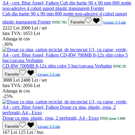
Cub din hartie 90 x 90 mm 800 notite non-adezive 4 culori suport
plastic transparent Forster
Favorite
STOC 781
Livrare: 1-3 zile
22
22
Lei
20
00
Lei / set
fara TVA:
16
53
Lei
Adauga in cos
-36%
CD-RW 700MB 8-12x slim color 5 buc/carcasa Verbatim
STOC 20
Favorite
Livrare: 1-3 zile
38
88
Lei
24
88
Lei / set
fara TVA:
20
56
Lei
Adauga in cos
-25%
Dosar cu sina, plastic, rosu, 2 perforatii, A4 - Exxo
STOC peste 1.000
Favorite
Livrare: 1-3 zile
1
67
Lei
1
25
Lei / buc.