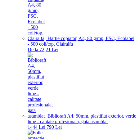
Hartie copiator, A4, 80 g/mp, FSC, Ecolabel
- 500 coli/top, Clairalfa
De la 72,21 Lei
Biblioraft A4, 50mm, plastifiat exterior, verde
lime - calitate profesionala, gata asamblat
14
44
Lei
7
90
Lei