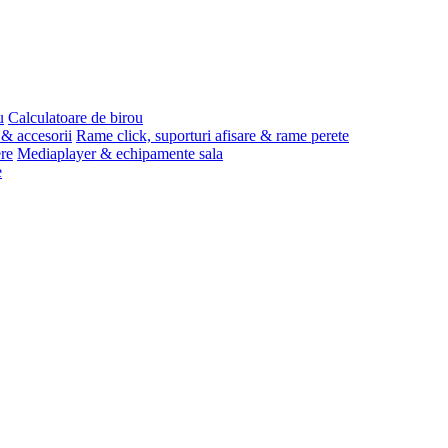
u
Calculatoare de birou
 & accesorii
Rame click, suporturi afisare & rame perete
ere
Mediaplayer & echipamente sala
e