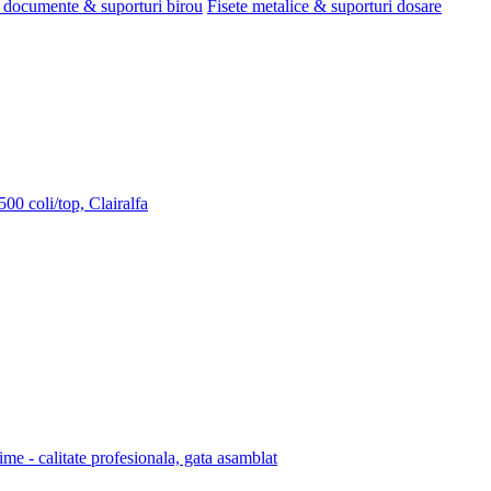
 documente & suporturi birou
Fisete metalice & suporturi dosare
00 coli/top, Clairalfa
lime - calitate profesionala, gata asamblat