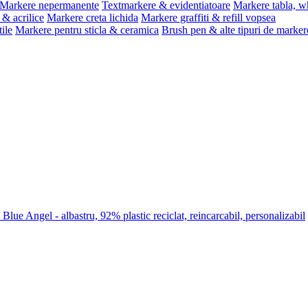
Markere nepermanente
Textmarkere & evidentiatoare
Markere tabla, w
& acrilice
Markere creta lichida
Markere graffiti & refill vopsea
ile
Markere pentru sticla & ceramica
Brush pen & alte tipuri de marker
lue Angel - albastru, 92% plastic reciclat, reincarcabil, personalizabil