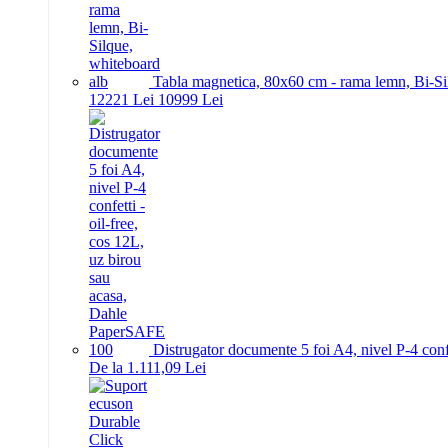
Tabla magnetica, 80x60 cm - rama lemn, Bi-Si
122
21
Lei
109
99
Lei
Distrugator documente 5 foi A4, nivel P-4 conf
De la 1.111,09 Lei