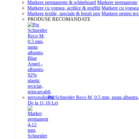
Markere permanente & whiteboard
Markere permanente
Markere cu vopsea, acrilice & graffiti
Markere cu vopsea 
Markere textile, speciale & brush pen
Markere pentru text
PRODUSE RECOMANDATE
Pix Schneider Reco M, 0.5 mm, pasta albastra, B
De la 11,10 Lei