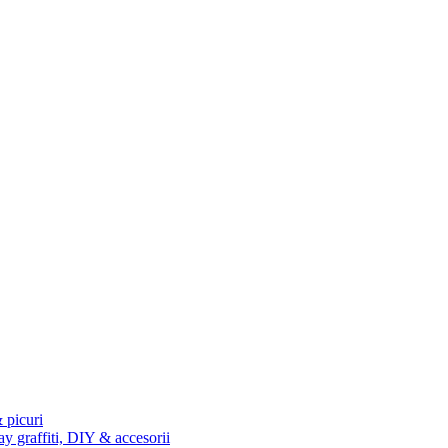
 picuri
ay graffiti, DIY & accesorii