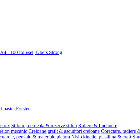
 A4 - 100 folii/set, Ubers Strong
i pastel Forster
ve pix
Stilouri, cerneala & rezerve stilou
Rollere & finelinere
reion mecanic
Creioane grafit & ascutitori creioane
Corectare, radiere &
uarele, pensule & materiale pictura
Nisip kinetic, plastilina & craft
Spr