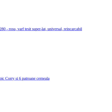
 rosu, varf tesit super-lat, universal, reincarcabil
 pic Corry si 6 patroane cerneala