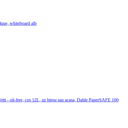
lque, whiteboard alb
etti - oil-free, cos 12L, uz birou sau acasa, Dahle PaperSAFE 100