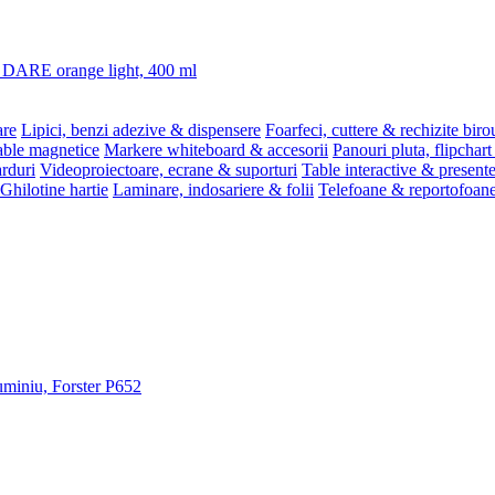
3 DARE orange light, 400 ml
are
Lipici, benzi adezive & dispensere
Foarfeci, cuttere & rechizite biro
able magnetice
Markere whiteboard & accesorii
Panouri pluta, flipchart
rduri
Videoproiectoare, ecrane & suporturi
Table interactive & present
Ghilotine hartie
Laminare, indosariere & folii
Telefoane & reportofoan
luminiu, Forster P652