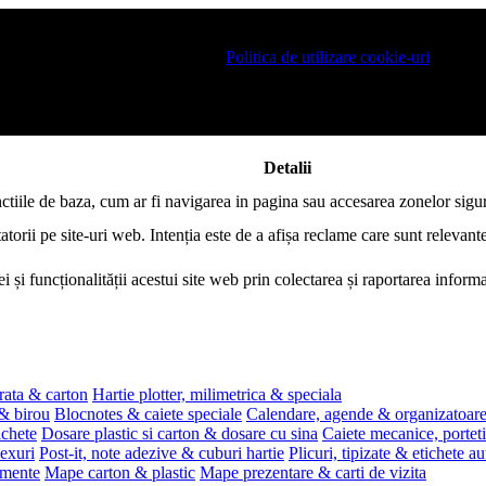
 pe site si pentru a va putea stoca produsele in cosul de cumparaturi. De 
ro este necesar sa fiti de acord cu
Politica de utilizare cookie-uri
.
Detalii
nctiile de baza, cum ar fi navigarea in pagina sau accesarea zonelor sigur
atorii pe site-uri web. Intenția este de a afișa reclame care sunt relevante
i și funcționalității acestui site web prin colectarea și raportarea infor
rata & carton
Hartie plotter, milimetrica & speciala
 & birou
Blocnotes & caiete speciale
Calendare, agende & organizatoar
ichete
Dosare plastic si carton & dosare cu sina
Caiete mecanice, portet
exuri
Post-it, note adezive & cuburi hartie
Plicuri, tipizate & etichete a
umente
Mape carton & plastic
Mape prezentare & carti de vizita