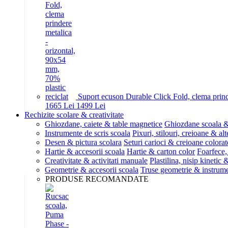
Suport ecuson Durable Click Fold, clema prinde
16
65
Lei
14
99
Lei
Rechizite scolare & creativitate
Ghiozdane, caiete & table magnetice
Ghiozdane scoala &
Instrumente de scris scoala
Pixuri, stilouri, creioane & alt
Desen & pictura scolara
Seturi carioci & creioane colorat
Hartie & accesorii scoala
Hartie & carton color
Foarfece,
Creativitate & activitati manuale
Plastilina, nisip kinetic
Geometrie & accesorii scoala
Truse geometrie & instrum
PRODUSE RECOMANDATE