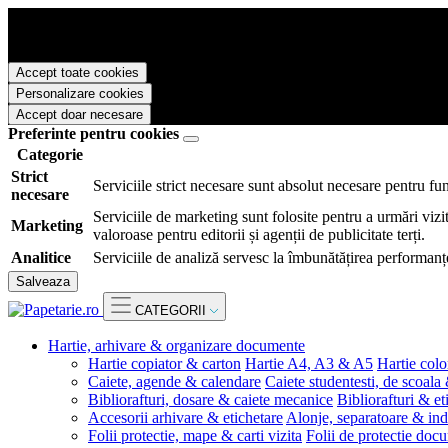
Papetarie.ro foloseste cookies pentru a tine minte faptul ca v-ati logat
livra functii avansate si continut personalizat de marketing.
Pentru a va putea bucura de intreaga experienta ca vizitator Papetarie.
Accept toate cookies
Personalizare cookies
Accept doar necesare
Preferinte pentru cookies
Categorie
Strict
Serviciile strict necesare sunt absolut necesare pentru fu
necesare
Serviciile de marketing sunt folosite pentru a urmări vizit
Marketing
valoroase pentru editorii și agenții de publicitate terți.
Analitice
Serviciile de analiză servesc la îmbunătățirea performanțe
Salveaza
CATEGORII
Hartie, arhivare & organizare documente
Hartie copiator & carton
Hartie A4, A3 & A5
Hartie colo
Caiete, agende & calendare
Caiete studentesti, de scoala
Bibliorafturi, dosare & caiete mecanice
Bibliorafturi & et
Accesorii arhivare & etichetare
Alonje, separatoare & ind
Folii protectie, mape & carti vizita
Folii de protectie doc