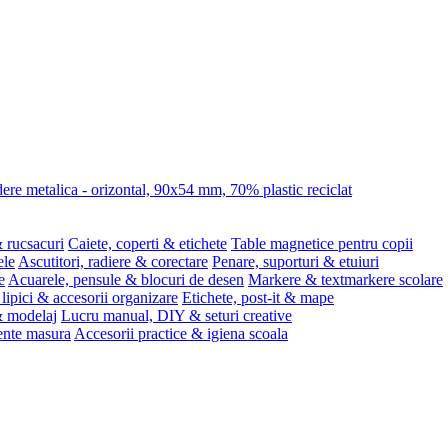
re metalica - orizontal, 90x54 mm, 70% plastic reciclat
 rucsacuri
Caiete, coperti & etichete
Table magnetice pentru copii
ele
Ascutitori, radiere & corectare
Penare, suporturi & etuiuri
e
Acuarele, pensule & blocuri de desen
Markere & textmarkere scolare
 lipici & accesorii organizare
Etichete, post-it & mape
 & modelaj
Lucru manual, DIY & seturi creative
ente masura
Accesorii practice & igiena scoala