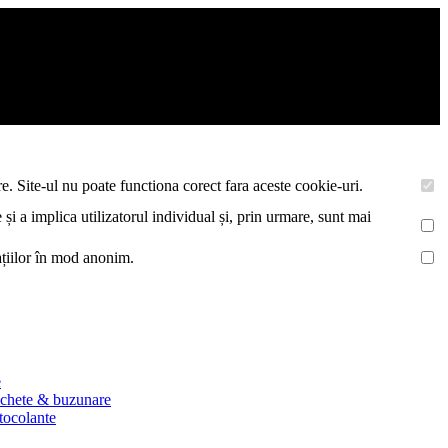
asemenea acestea vor colecta statistici anonime, pentru a va oferi si
e. Site-ul nu poate functiona corect fara aceste cookie-uri.
 și a implica utilizatorul individual și, prin urmare, sunt mai
mațiilor în mod anonim.
e
ichete & buzunare
utocolante