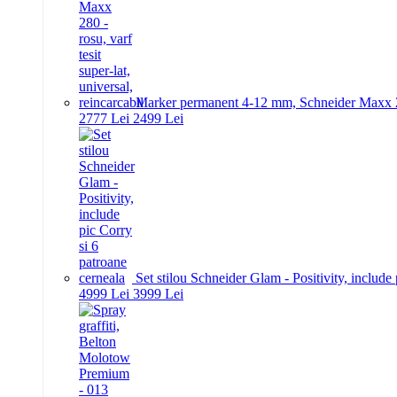
Marker permanent 4-12 mm, Schneider Maxx 280 -
27
77
Lei
24
99
Lei
Set stilou Schneider Glam - Positivity, include
49
99
Lei
39
99
Lei