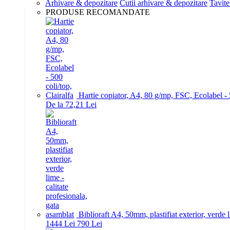
Arhivare & depozitare
Cutii arhivare & depozitare
Tavite
PRODUSE RECOMANDATE
Hartie copiator, A4, 80 g/mp, FSC, Ecolabel - 5
De la 72,21 Lei
Biblioraft A4, 50mm, plastifiat exterior, verde 
14
44
Lei
7
90
Lei