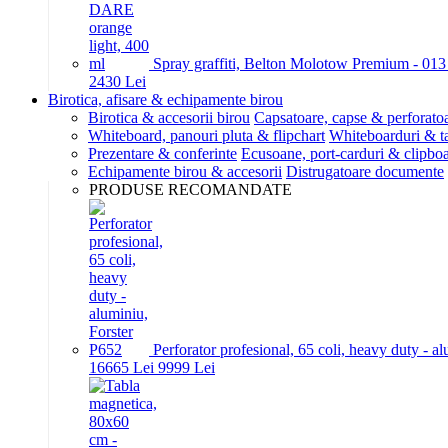
Spray graffiti, Belton Molotow Premium - 01
24
30
Lei
Birotica, afisare & echipamente birou
Birotica & accesorii birou
Capsatoare, capse & perforato
Whiteboard, panouri pluta & flipchart
Whiteboarduri & t
Prezentare & conferinte
Ecusoane, port-carduri & clipboa
Echipamente birou & accesorii
Distrugatoare documente
PRODUSE RECOMANDATE
Perforator profesional, 65 coli, heavy duty - a
166
65
Lei
99
99
Lei