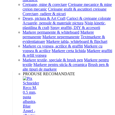
Creioane, mine & corectare
Creioane mecanice & mine
creion mecanic
Creioane grafit & ascutitori creioane
Corectare, radiere & picuri
Desen, pictura & Art Craft
Carioci & creioane colorate
Acuarele, pensule & materiale pictura
Nisip kinetic,
plastilina & craft
Spray graffiti, DIY & accesorii
Markere permanente & whiteboard
Markere
permanente
Markere nepermanente
Textmarkere &
evidentiatoare
Markere tabla, whiteboard & flipchart
Markere cu vopsea, acrilice & graffiti
Markere cu
vopsea & acrilice
Markere creta lichida
Markere graffiti
& refill vopsea
Markere textile, speciale & brush pen
Markere pentru
textile
Markere pentru sticla & ceramica
Brush pen &
alte tipuri de markere
PRODUSE RECOMANDATE