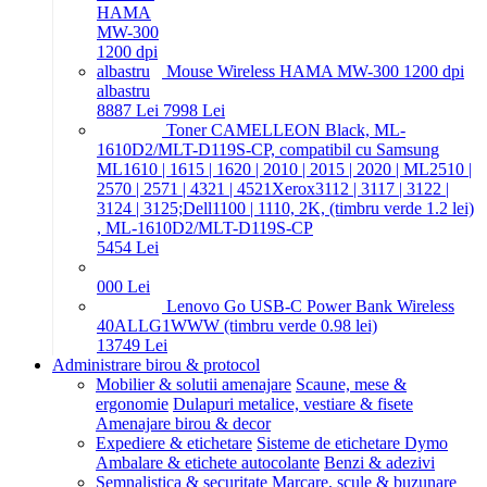
Mouse Wireless HAMA MW-300 1200 dpi
albastru
88
87
Lei
79
98
Lei
Toner CAMELLEON Black, ML-
1610D2/MLT-D119S-CP, compatibil cu Samsung
ML1610 | 1615 | 1620 | 2010 | 2015 | 2020 | ML2510 |
2570 | 2571 | 4321 | 4521Xerox3112 | 3117 | 3122 |
3124 | 3125;Dell1100 | 1110, 2K, (timbru verde 1.2 lei)
, ML-1610D2/MLT-D119S-CP
54
54
Lei
0
00
Lei
Lenovo Go USB-C Power Bank Wireless
40ALLG1WWW (timbru verde 0.98 lei)
137
49
Lei
Administrare birou & protocol
Mobilier & solutii amenajare
Scaune, mese &
ergonomie
Dulapuri metalice, vestiare & fisete
Amenajare birou & decor
Expediere & etichetare
Sisteme de etichetare Dymo
Ambalare & etichete autocolante
Benzi & adezivi
Semnalistica & securitate
Marcare, scule & buzunare