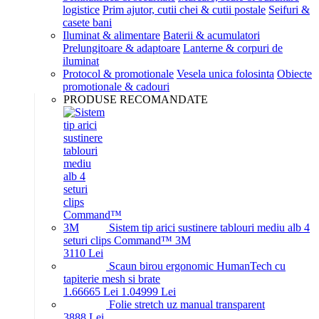
logistice
Prim ajutor, cutii chei & cutii postale
Seifuri &
casete bani
Iluminat & alimentare
Baterii & acumulatori
Prelungitoare & adaptoare
Lanterne & corpuri de
iluminat
Protocol & promotionale
Vesela unica folosinta
Obiecte
promotionale & cadouri
PRODUSE RECOMANDATE
Sistem tip arici sustinere tablouri mediu alb 4
seturi clips Command™ 3M
31
10
Lei
Scaun birou ergonomic HumanTech cu
tapiterie mesh si brate
1.666
65
Lei
1.049
99
Lei
Folie stretch uz manual transparent
38
88
Lei