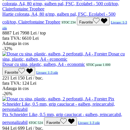
Hartie colorata, A4, 80 g/mp, galben pal, FSC, Ecolabel - 500
coli/top, Clairefontaine Trophee
Favorite
STOC 234
Livrare: 1-3
zile
88
87
Lei
79
98
Lei / top
fara TVA:
66
10
Lei
Adauga in cos
-32%
Dosar cu sina, plastic, galben, A4 - economic
STOC peste 1.000
Favorite
Livrare: 1-3 zile
2
21
Lei
1
50
Lei / buc.
fara TVA:
1
24
Lei
Adauga in cos
-26%
Pix Schneider Like, 0.5 mm, grip cauciucat - galben, reincarcabil,
personalizabil
Favorite
STOC 524
Livrare: 1-3 zile
9
44
Lei
6
99
Lei / buc.