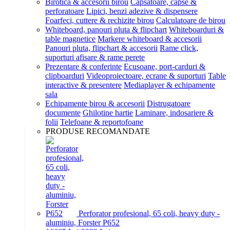
Birotica & accesorii birou
Capsatoare, capse &
perforatoare
Lipici, benzi adezive & dispensere
Foarfeci, cuttere & rechizite birou
Calculatoare de birou
Whiteboard, panouri pluta & flipchart
Whiteboarduri &
table magnetice
Markere whiteboard & accesorii
Panouri pluta, flipchart & accesorii
Rame click,
suporturi afisare & rame perete
Prezentare & conferinte
Ecusoane, port-carduri &
clipboarduri
Videoproiectoare, ecrane & suporturi
Table
interactive & presentere
Mediaplayer & echipamente
sala
Echipamente birou & accesorii
Distrugatoare
documente
Ghilotine hartie
Laminare, indosariere &
folii
Telefoane & reportofoane
PRODUSE RECOMANDATE
Perforator profesional, 65 coli, heavy duty -
aluminiu, Forster P652