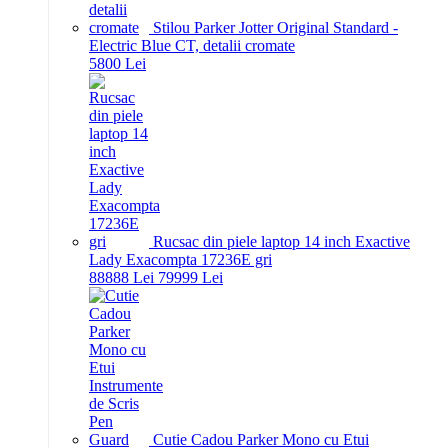
Stilou Parker Jotter Original Standard -
Electric Blue CT, detalii cromate
58
00
Lei
Rucsac din piele laptop 14 inch Exactive
Lady Exacompta 17236E gri
888
88
Lei
799
99
Lei
Cutie Cadou Parker Mono cu Etui