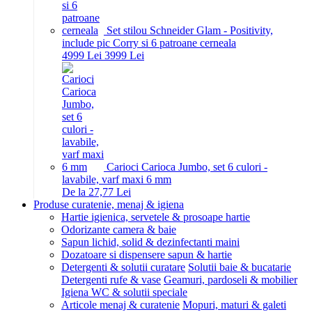
Set stilou Schneider Glam - Positivity,
include pic Corry si 6 patroane cerneala
49
99
Lei
39
99
Lei
Carioci Carioca Jumbo, set 6 culori -
lavabile, varf maxi 6 mm
De la 27,77 Lei
Produse curatenie, menaj & igiena
Hartie igienica, servetele & prosoape hartie
Odorizante camera & baie
Sapun lichid, solid & dezinfectanti maini
Dozatoare si dispensere sapun & hartie
Detergenti & solutii curatare
Solutii baie & bucatarie
Detergenti rufe & vase
Geamuri, pardoseli & mobilier
Igiena WC & solutii speciale
Articole menaj & curatenie
Mopuri, maturi & galeti