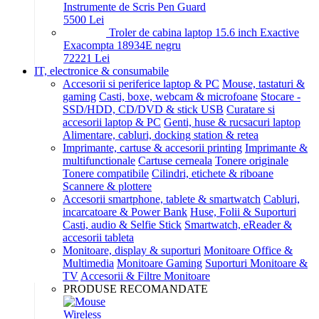
Instrumente de Scris Pen Guard
55
00
Lei
Troler de cabina laptop 15.6 inch Exactive
Exacompta 18934E negru
722
21
Lei
IT, electronice & consumabile
Accesorii si periferice laptop & PC
Mouse, tastaturi &
gaming
Casti, boxe, webcam & microfoane
Stocare -
SSD/HDD, CD/DVD & stick USB
Curatare si
accesorii laptop & PC
Genti, huse & rucsacuri laptop
Alimentare, cabluri, docking station & retea
Imprimante, cartuse & accesorii printing
Imprimante &
multifunctionale
Cartuse cerneala
Tonere originale
Tonere compatibile
Cilindri, etichete & riboane
Scannere & plottere
Accesorii smartphone, tablete & smartwatch
Cabluri,
incarcatoare & Power Bank
Huse, Folii & Suporturi
Casti, audio & Selfie Stick
Smartwatch, eReader &
accesorii tableta
Monitoare, display & suporturi
Monitoare Office &
Multimedia
Monitoare Gaming
Suporturi Monitoare &
TV
Accesorii & Filtre Monitoare
PRODUSE RECOMANDATE