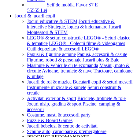
Seif de mobila Favor S7 E
555
55
Lei
Jocuri & jucarii copii
Jocuri educative & STEM
Jocuri educative &
interactive
Strategie, logica & indemanare
Jucarii
Montessori & STEM
LEGO® & seturi constructie
LEGO® - Seturi clasice
& tematice
LEGO® - Colectii filme & videogames
Cutii depozitare & accesorii LEGO®
Papusi & figurine actiune
Papusi, accesorii & casute
Figurine, roboti & personaje
Jucarii plus & Baie
Masinute & vehicule cu telecomanda
Masini, moto &
circuite
Avioane, trenulete & nave
Tractoare, camioane
& utilaje
Jucarii de rol & muzica
Bucatarii copii & seturi meserii
Instrumente muzicale & sunete
Seturi construit &
creatie
Activitati exterior & sport
Biciclete, trotinete & role
Jocuri nisip, gradina & sport
Piscine, camping &
accesorii
Costume, masti & accesorii party
Puzzle & Board Games
Jucarii bebelusi & centre de activitati
Scaune auto, carucioare & premergatoare
PRODUSE RECOMANDATE