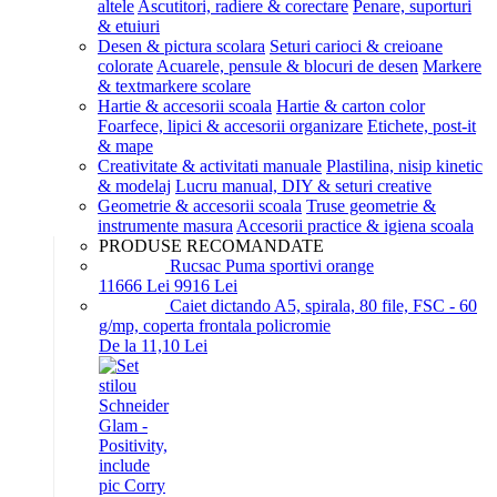
altele
Ascutitori, radiere & corectare
Penare, suporturi
& etuiuri
Desen & pictura scolara
Seturi carioci & creioane
colorate
Acuarele, pensule & blocuri de desen
Markere
& textmarkere scolare
Hartie & accesorii scoala
Hartie & carton color
Foarfece, lipici & accesorii organizare
Etichete, post-it
& mape
Creativitate & activitati manuale
Plastilina, nisip kinetic
& modelaj
Lucru manual, DIY & seturi creative
Geometrie & accesorii scoala
Truse geometrie &
instrumente masura
Accesorii practice & igiena scoala
PRODUSE RECOMANDATE
Rucsac Puma sportivi orange
116
66
Lei
99
16
Lei
Caiet dictando A5, spirala, 80 file, FSC - 60
g/mp, coperta frontala policromie
De la 11,10 Lei