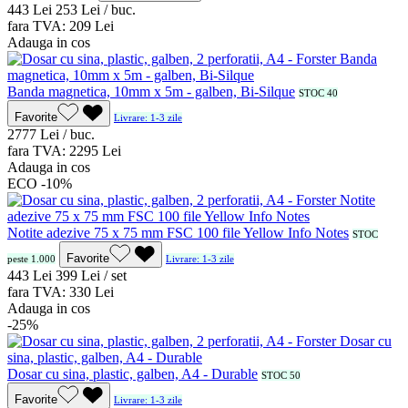
4
43
Lei
2
53
Lei / buc.
fara TVA:
2
09
Lei
Adauga in cos
Banda magnetica, 10mm x 5m - galben, Bi-Silque
STOC 40
Favorite
Livrare: 1-3 zile
27
77
Lei / buc.
fara TVA:
22
95
Lei
Adauga in cos
ECO
-10%
Notite adezive 75 x 75 mm FSC 100 file Yellow Info Notes
STOC
Favorite
peste 1.000
Livrare: 1-3 zile
4
43
Lei
3
99
Lei / set
fara TVA:
3
30
Lei
Adauga in cos
-25%
Dosar cu sina, plastic, galben, A4 - Durable
STOC 50
Favorite
Livrare: 1-3 zile