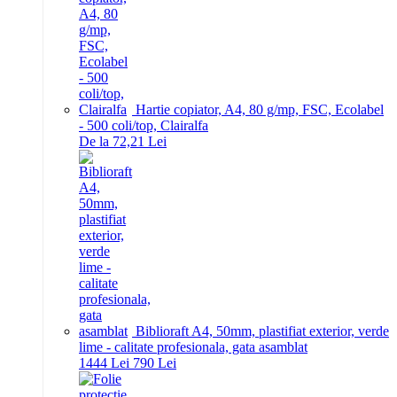
Hartie copiator, A4, 80 g/mp, FSC, Ecolabel
- 500 coli/top, Clairalfa
De la 72,21 Lei
Biblioraft A4, 50mm, plastifiat exterior, verde
lime - calitate profesionala, gata asamblat
14
44
Lei
7
90
Lei