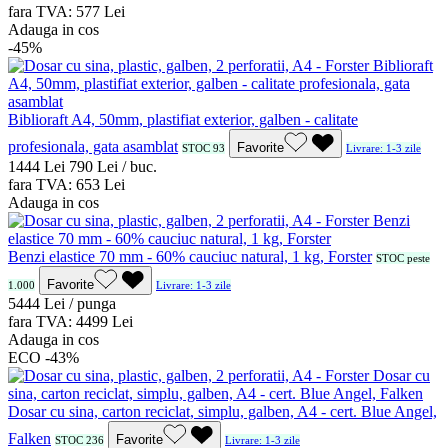
fara TVA:
5
77
Lei
Adauga in cos
-45%
Biblioraft A4, 50mm, plastifiat exterior, galben - calitate
profesionala, gata asamblat
Favorite
STOC 93
Livrare: 1-3 zile
14
44
Lei
7
90
Lei / buc.
fara TVA:
6
53
Lei
Adauga in cos
Benzi elastice 70 mm - 60% cauciuc natural, 1 kg, Forster
STOC peste
Favorite
1.000
Livrare: 1-3 zile
54
44
Lei / punga
fara TVA:
44
99
Lei
Adauga in cos
ECO
-43%
Dosar cu sina, carton reciclat, simplu, galben, A4 - cert. Blue Angel,
Falken
Favorite
STOC 236
Livrare: 1-3 zile