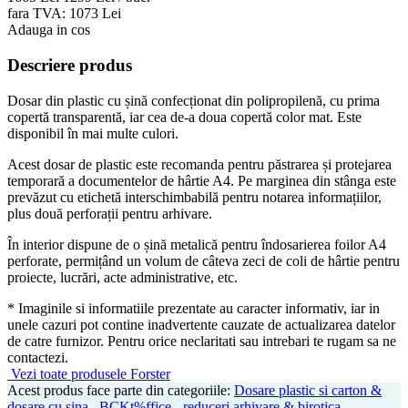
fara TVA:
10
73
Lei
Adauga in cos
Descriere produs
Dosar din plastic cu șină confecționat din polipropilenă, cu prima
copertă transparentă, iar cea de-a doua copertă color mat. Este
disponibil în mai multe culori.
Acest dosar de plastic este recomanda pentru păstrarea și protejarea
temporară a documentelor de hârtie A4. Pe marginea din stânga este
prevăzut cu etichetă interschimbabilă pentru notarea informațiilor,
plus două perforații pentru arhivare.
În interior dispune de o șină metalică pentru îndosarierea foilor A4
perforate, permițând un volum de câteva zeci de coli de hârtie pentru
proiecte, lucrări, acte administrative, etc.
* Imaginile si informatiile prezentate au caracter informativ, iar in
unele cazuri pot contine inadvertente cauzate de actualizarea datelor
de catre furnizor. Pentru orice neclaritati sau intrebari te rugam sa ne
contactezi.
Vezi toate produsele Forster
Acest produs face parte din categoriile:
Dosare plastic si carton &
dosare cu sina
,
BCKt%ffice - reduceri arhivare & birotica