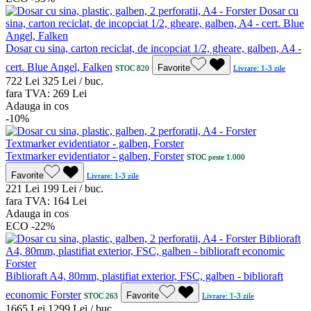
Dosar cu sina, carton reciclat, de incopciat 1/2, gheare, galben, A4 -
cert. Blue Angel, Falken
Favorite
STOC 820
Livrare: 1-3 zile
7
22
Lei
3
25
Lei / buc.
fara TVA:
2
69
Lei
Adauga in cos
-10%
Textmarker evidentiator - galben, Forster
STOC peste 1.000
Favorite
Livrare: 1-3 zile
2
21
Lei
1
99
Lei / buc.
fara TVA:
1
64
Lei
Adauga in cos
ECO
-22%
Biblioraft A4, 80mm, plastifiat exterior, FSC, galben - biblioraft
economic Forster
Favorite
STOC 263
Livrare: 1-3 zile
16
65
Lei
12
99
Lei / buc.