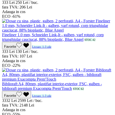
3
33
Lei
2
50
Lei / buc.
fara TVA:
2
06
Lei
Adauga in cos
ECO
-61%
Fineliner 1.0 mm, Schneider Link-It - galben, varf rotund, corp
triunghiular cauciucat, 88% bioplastic, Blue Angel
STOC 42
Favorite
Livrare: 1-3 zile
3
33
Lei
1
30
Lei / buc.
fara TVA:
1
07
Lei
Adauga in cos
ECO
-22%
Biblioraft A4, 80mm, plastifiat interior-exterior, FSC, galben -
biblioraft premium Exacompta Prem'Touch
STOC 62
Favorite
Livrare: 1-3 zile
33
32
Lei
25
99
Lei / buc.
fara TVA:
21
48
Lei
Adauga in cos
ECO
-55%