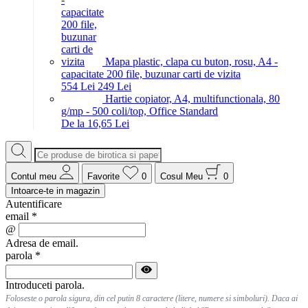
Mapa plastic, clapa cu buton, rosu, A4 -
capacitate 200 file, buzunar carti de vizita
5
54
Lei
2
49
Lei
Hartie copiator, A4, multifunctionala, 80
g/mp - 500 coli/top, Office Standard
De la 16,65 Lei
Contul meu
Favorite
0
Cosul Meu
0
Intoarce-te in magazin
Autentificare
email
*
@
Adresa de email.
parola
*
Introduceti parola.
Foloseste o parola sigura, din cel putin 8 caractere (litere, numere si simboluri). Daca ai