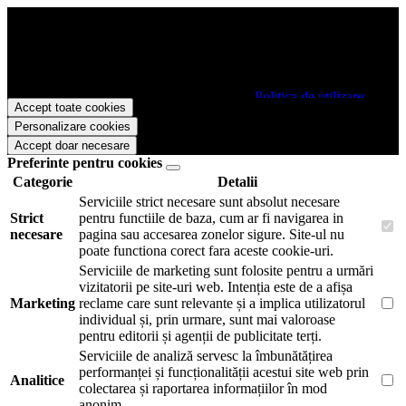
Papetarie.ro foloseste cookies pentru a tine minte faptul ca v-ati logat
pe site si pentru a va putea stoca produsele in cosul de cumparaturi.
De asemenea acestea vor colecta statistici anonime, pentru a va oferi
si livra functii avansate si continut personalizat de marketing.
Pentru a va putea bucura de intreaga experienta ca vizitator
Papetarie.ro este necesar sa fiti de acord cu
Politica de utilizare
Accept toate cookies
cookie-uri
.
Personalizare cookies
Accept doar necesare
Preferinte pentru cookies
Categorie
Detalii
Serviciile strict necesare sunt absolut necesare
Strict
pentru functiile de baza, cum ar fi navigarea in
necesare
pagina sau accesarea zonelor sigure. Site-ul nu
poate functiona corect fara aceste cookie-uri.
Serviciile de marketing sunt folosite pentru a urmări
vizitatorii pe site-uri web. Intenția este de a afișa
Marketing
reclame care sunt relevante și a implica utilizatorul
individual și, prin urmare, sunt mai valoroase
pentru editorii și agenții de publicitate terți.
Serviciile de analiză servesc la îmbunătățirea
performanței și funcționalității acestui site web prin
Analitice
colectarea și raportarea informațiilor în mod
anonim.