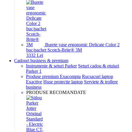
Burete vase ergonomic Delicate Color 2
buc/pachet Scotch-Brite® 3M
33
32
Lei
Cadouri business & premium
Instrumente & seturi Parker
Seturi cadou & etuiuri
Parker 1
Produse premium Exacompta
Rucsacuri laptop
Exactive
Huse protectie laptop
Serviete & trollere
business
PRODUSE RECOMANDATE