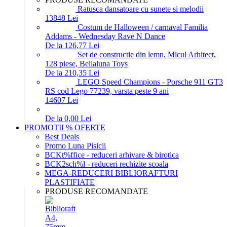
Ratusca dansatoare cu sunete si melodii
138
48
Lei
Costum de Halloween / carnaval Familia
Addams - Wednesday Rave N Dance
De la 126,77 Lei
Set de constructie din lemn, Micul Arhitect,
128 piese, Beilaluna Toys
De la 210,35 Lei
LEGO Speed Champions - Porsche 911 GT3
RS cod Lego 77239, varsta peste 9 ani
146
07
Lei
De la 0,00 Lei
PROMOTII % OFERTE
Best Deals
Promo Luna Pisicii
BCKt%ffice - reduceri arhivare & birotica
BCK2sch%l - reduceri rechizite scoala
MEGA-REDUCERI BIBLIORAFTURI
PLASTIFIATE
PRODUSE RECOMANDATE