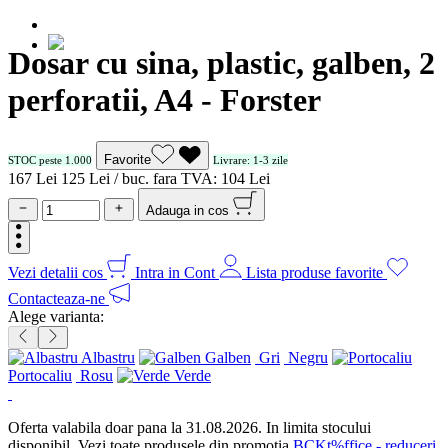
Dosar cu sina, plastic, galben, 2
perforatii, A4 - Forster
Favorite
STOC peste 1.000
Livrare: 1-3 zile
1
67
Lei
1
25
Lei / buc.
fara TVA:
1
04
Lei
Adauga in cos
Vezi detalii cos
Intra in Cont
Lista produse favorite
Contacteaza-ne
Alege varianta:
Albastru
Galben
Gri
Negru
Portocaliu
Rosu
Verde
Oferta valabila doar pana la 31.08.2026. In limita stocului
disponibil. Vezi toate produsele din promotia
BCKt%ffice - reduceri