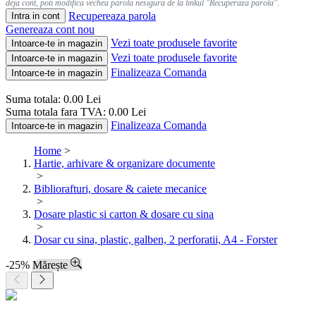
deja cont, poti modifica vechea parola nesigura de la linkul "Recuperaza parola".
Recupereaza parola
Intra in cont
Genereaza cont nou
Vezi toate produsele favorite
Intoarce-te in magazin
Vezi toate produsele favorite
Intoarce-te in magazin
Finalizeaza Comanda
Intoarce-te in magazin
Suma totala:
0.00
Lei
Suma totala fara TVA:
0.00
Lei
Finalizeaza Comanda
Intoarce-te in magazin
Home
>
Hartie, arhivare & organizare documente
>
Bibliorafturi, dosare & caiete mecanice
>
Dosare plastic si carton & dosare cu sina
>
Dosar cu sina, plastic, galben, 2 perforatii, A4 - Forster
-25%
Mărește