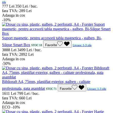
zile
7
77
Lei
3
50
Lei / buc.
fara TVA:
2
89
Lei
Adauga in cos
-10%
Suport magnetic, pentru accesorii tabla magnetica - galben, Bi-
Silque Smart Box
Favorite
STOC 18
Livrare: 1-3 zile
38
88
Lei
34
99
Lei / buc.
fara TVA:
28
92
Lei
Adauga in cos
-50%
Biblioraft A4, 75mm, plastifiat exterior, galben - calitate
profesionala, gata asamblat
Favorite
STOC 71
Livrare: 1-3 zile
16
11
Lei
7
99
Lei / buc.
fara TVA:
6
60
Lei
Adauga in cos
ECO
-10%