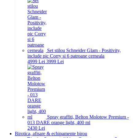
Set stilou Schneider Glam - Positivity,
include pic Corry si 6 patroane cerneala
49
99
Lei
39
99
Lei
Spray graffiti, Belton Molotow Premium -
013 DARE orange light, 400 ml
24
30
Lei
Birotica, afisare & echipamente birou