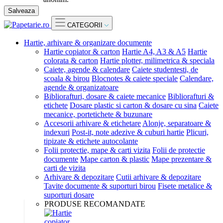
Salveaza
CATEGORII
Hartie, arhivare & organizare documente
Hartie copiator & carton
Hartie A4, A3 & A5
Hartie
colorata & carton
Hartie plotter, milimetrica & speciala
Caiete, agende & calendare
Caiete studentesti, de
scoala & birou
Blocnotes & caiete speciale
Calendare,
agende & organizatoare
Bibliorafturi, dosare & caiete mecanice
Bibliorafturi &
etichete
Dosare plastic si carton & dosare cu sina
Caiete
mecanice, portetichete & buzunare
Accesorii arhivare & etichetare
Alonje, separatoare &
indexuri
Post-it, note adezive & cuburi hartie
Plicuri,
tipizate & etichete autocolante
Folii protectie, mape & carti vizita
Folii de protectie
documente
Mape carton & plastic
Mape prezentare &
carti de vizita
Arhivare & depozitare
Cutii arhivare & depozitare
Tavite documente & suporturi birou
Fisete metalice &
suporturi dosare
PRODUSE RECOMANDATE