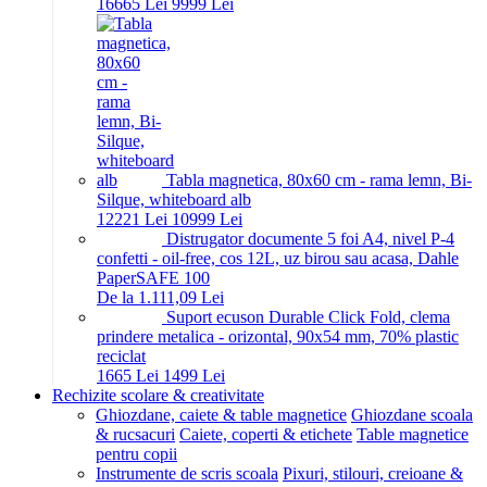
166
65
Lei
99
99
Lei
Tabla magnetica, 80x60 cm - rama lemn, Bi-
Silque, whiteboard alb
122
21
Lei
109
99
Lei
Distrugator documente 5 foi A4, nivel P-4
confetti - oil-free, cos 12L, uz birou sau acasa, Dahle
PaperSAFE 100
De la 1.111,09 Lei
Suport ecuson Durable Click Fold, clema
prindere metalica - orizontal, 90x54 mm, 70% plastic
reciclat
16
65
Lei
14
99
Lei
Rechizite scolare & creativitate
Ghiozdane, caiete & table magnetice
Ghiozdane scoala
& rucsacuri
Caiete, coperti & etichete
Table magnetice
pentru copii
Instrumente de scris scoala
Pixuri, stilouri, creioane &