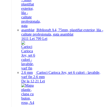
Biblioraft A4, 75mm, plastifiat exterior, lila -
calitate profesionala, gata asamblat
16
11
Lei
7
99
Lei
Carioci Carioca Joy, set 6 culori - lavabile,
varf fin 2.6 mm
De la 12,21 Lei