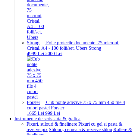
Folie protectie documente, 75 microni,
Cristal, A4 - 100 folii/set, Ubers Strong
49
99
Lei
20
00
Lei
Cub notite adezive 75 x 75 mm 450 file 4
culori pastel Forster
16
65
Lei
9
99
Lei
Instrumente de scris, arta & grafica
Pixuri, stilouri & finelinere
Pixuri cu gel si pasta &
rezerve pix
Stilouri, cerneala & rezerve stilou
Rollere &
finelinere