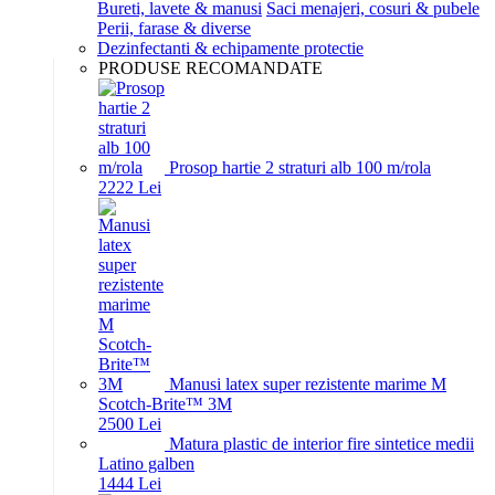
Bureti, lavete & manusi
Saci menajeri, cosuri & pubele
Perii, farase & diverse
Dezinfectanti & echipamente protectie
PRODUSE RECOMANDATE
Prosop hartie 2 straturi alb 100 m/rola
22
22
Lei
Manusi latex super rezistente marime M
Scotch-Brite™ 3M
25
00
Lei
Matura plastic de interior fire sintetice medii
Latino galben
14
44
Lei