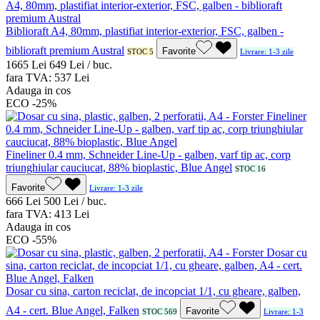
Biblioraft A4, 80mm, plastifiat interior-exterior, FSC, galben -
biblioraft premium Austral
Favorite
STOC 5
Livrare: 1-3 zile
16
65
Lei
6
49
Lei / buc.
fara TVA:
5
37
Lei
Adauga in cos
ECO
-25%
Fineliner 0.4 mm, Schneider Line-Up - galben, varf tip ac, corp
triunghiular cauciucat, 88% bioplastic, Blue Angel
STOC 16
Favorite
Livrare: 1-3 zile
6
66
Lei
5
00
Lei / buc.
fara TVA:
4
13
Lei
Adauga in cos
ECO
-55%
Dosar cu sina, carton reciclat, de incopciat 1/1, cu gheare, galben,
A4 - cert. Blue Angel, Falken
Favorite
STOC 569
Livrare: 1-3