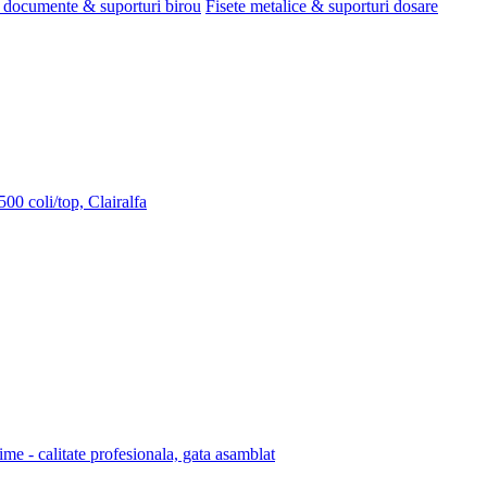
 documente & suporturi birou
Fisete metalice & suporturi dosare
00 coli/top, Clairalfa
lime - calitate profesionala, gata asamblat