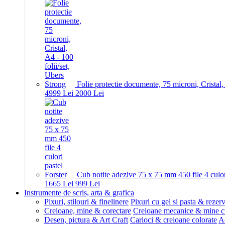
Folie protectie documente, 75 microni, Cristal,
49
99
Lei
20
00
Lei
Cub notite adezive 75 x 75 mm 450 file 4 culor
16
65
Lei
9
99
Lei
Instrumente de scris, arta & grafica
Pixuri, stilouri & finelinere
Pixuri cu gel si pasta & rezer
Creioane, mine & corectare
Creioane mecanice & mine c
Desen, pictura & Art Craft
Carioci & creioane colorate
Ac