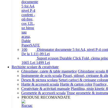
Distrugator documente 5 foi A4, nivel P-4 conf
De la 1.111,09 Lei
Suport ecuson Durable Click Fold, clema prinde
16
65
Lei
14
99
Lei
Rechizite scolare & creativitate
Ghiozdane, caiete & table magnetice
Ghiozdane scoala &
Instrumente de scris scoala
Pixuri, stilouri, creioane & alt
Desen & pictura scolara
Seturi carioci & creioane colorat
Hartie & accesorii scoala
Hartie & carton color
Foarfece,
Creativitate & activitati manuale
Plastilina, nisip kinetic
Geometrie & accesorii scoala
Truse geometrie & instrum
PRODUSE RECOMANDATE