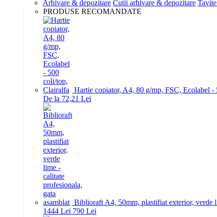
Arhivare & depozitare
Cutii arhivare & depozitare
Tavite
PRODUSE RECOMANDATE
Hartie copiator, A4, 80 g/mp, FSC, Ecolabel - 5
De la 72,21 Lei
Biblioraft A4, 50mm, plastifiat exterior, verde 
14
44
Lei
7
90
Lei