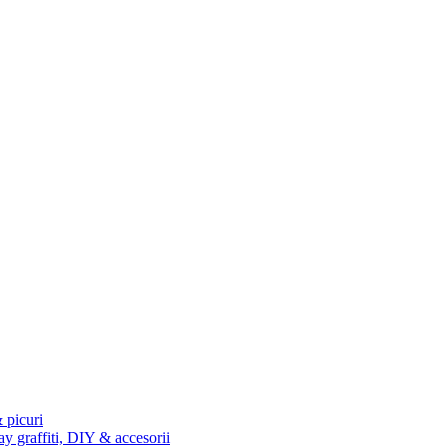
 picuri
ay graffiti, DIY & accesorii