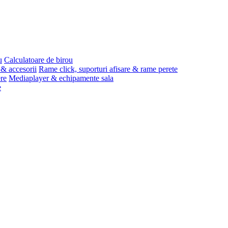
u
Calculatoare de birou
 & accesorii
Rame click, suporturi afisare & rame perete
ere
Mediaplayer & echipamente sala
e