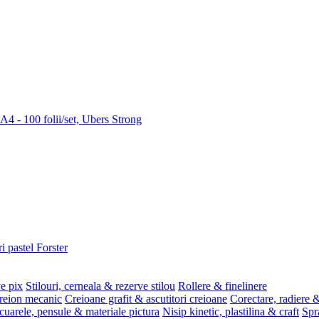
 A4 - 100 folii/set, Ubers Strong
i pastel Forster
ve pix
Stilouri, cerneala & rezerve stilou
Rollere & finelinere
reion mecanic
Creioane grafit & ascutitori creioane
Corectare, radiere &
uarele, pensule & materiale pictura
Nisip kinetic, plastilina & craft
Spr