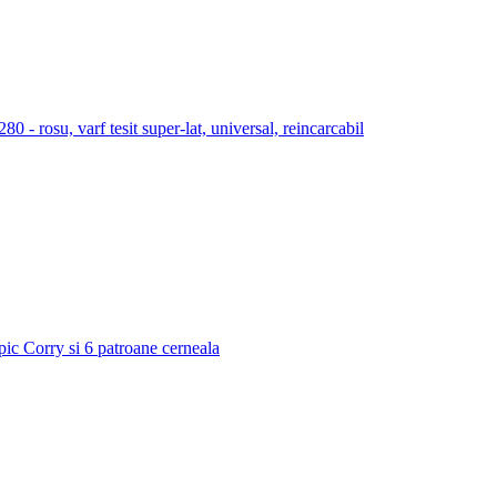
 rosu, varf tesit super-lat, universal, reincarcabil
 pic Corry si 6 patroane cerneala