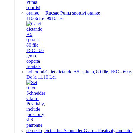
Rucsac Puma sportivi orange
116
66
Lei
99
16
Lei
Caiet dictando A5, spirala, 80 file, FSC - 60 g
De la 11,10 Lei
Set stilou Schneider Glam - Positivity, include