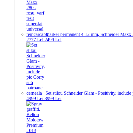
Marker permanent 4-12 mm, Schneider Maxx 280 -
27
77
Lei
24
99
Lei
Set stilou Schneider Glam - Positivity, include
49
99
Lei
39
99
Lei