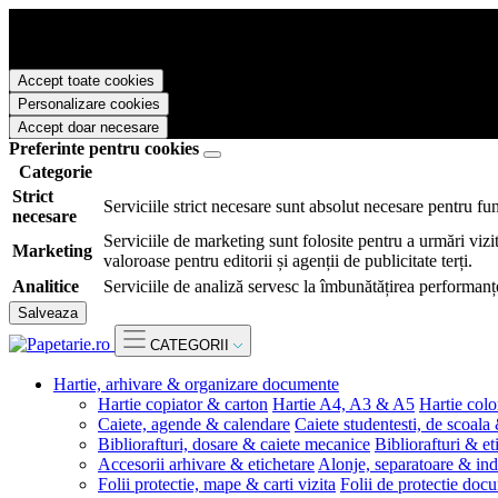
Papetarie.ro foloseste cookies pentru a tine minte faptul ca v-ati logat
livra functii avansate si continut personalizat de marketing.
Pentru a va putea bucura de intreaga experienta ca vizitator Papetarie.
Accept toate cookies
Personalizare cookies
Accept doar necesare
Preferinte pentru cookies
Categorie
Strict
Serviciile strict necesare sunt absolut necesare pentru fu
necesare
Serviciile de marketing sunt folosite pentru a urmări vizit
Marketing
valoroase pentru editorii și agenții de publicitate terți.
Analitice
Serviciile de analiză servesc la îmbunătățirea performanțe
Salveaza
CATEGORII
Hartie, arhivare & organizare documente
Hartie copiator & carton
Hartie A4, A3 & A5
Hartie colo
Caiete, agende & calendare
Caiete studentesti, de scoala
Bibliorafturi, dosare & caiete mecanice
Bibliorafturi & et
Accesorii arhivare & etichetare
Alonje, separatoare & ind
Folii protectie, mape & carti vizita
Folii de protectie doc