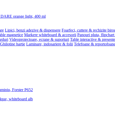
3 DARE orange light, 400 ml
are
Lipici, benzi adezive & dispensere
Foarfeci, cuttere & rechizite biro
able magnetice
Markere whiteboard & accesorii
Panouri pluta, flipchart
rduri
Videoproiectoare, ecrane & suporturi
Table interactive & present
Ghilotine hartie
Laminare, indosariere & folii
Telefoane & reportofoan
luminiu, Forster P652
lque, whiteboard alb