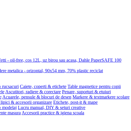
etti - oil-free, cos 12L, uz birou sau acasa, Dahle PaperSAFE 100
re metalica - orizontal, 90x54 mm, 70% plastic reciclat
 rucsacuri
Caiete, coperti & etichete
Table magnetice pentru copii
ele
Ascutitori, radiere & corectare
Penare, suporturi & etuiuri
e
Acuarele, pensule & blocuri de desen
Markere & textmarkere scolare
 lipici & accesorii organizare
Etichete, post-it & mape
 & modelaj
Lucru manual, DIY & seturi creative
ente masura
Accesorii practice & igiena scoala