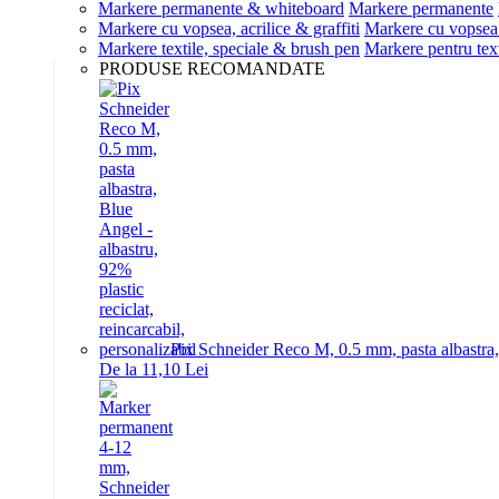
Markere permanente & whiteboard
Markere permanente
Markere cu vopsea, acrilice & graffiti
Markere cu vopsea 
Markere textile, speciale & brush pen
Markere pentru text
PRODUSE RECOMANDATE
Pix Schneider Reco M, 0.5 mm, pasta albastra, B
De la 11,10 Lei