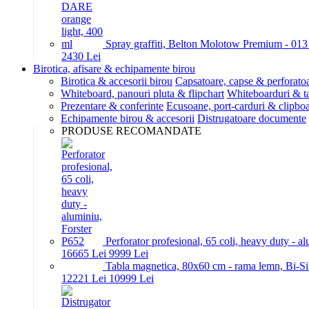
Spray graffiti, Belton Molotow Premium - 01
24
30
Lei
Birotica, afisare & echipamente birou
Birotica & accesorii birou
Capsatoare, capse & perforato
Whiteboard, panouri pluta & flipchart
Whiteboarduri & t
Prezentare & conferinte
Ecusoane, port-carduri & clipboa
Echipamente birou & accesorii
Distrugatoare documente
PRODUSE RECOMANDATE
Perforator profesional, 65 coli, heavy duty - a
166
65
Lei
99
99
Lei
Tabla magnetica, 80x60 cm - rama lemn, Bi-Si
122
21
Lei
109
99
Lei