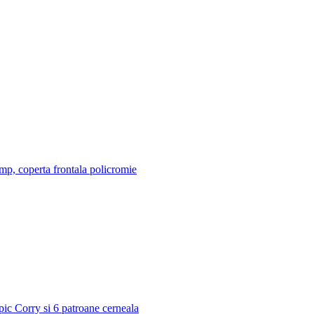
/mp, coperta frontala policromie
 pic Corry si 6 patroane cerneala