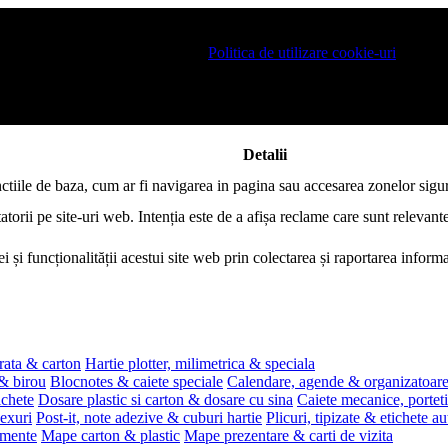
 pe site si pentru a va putea stoca produsele in cosul de cumparaturi. De 
ro este necesar sa fiti de acord cu
Politica de utilizare cookie-uri
.
Detalii
nctiile de baza, cum ar fi navigarea in pagina sau accesarea zonelor sigur
atorii pe site-uri web. Intenția este de a afișa reclame care sunt relevante
i și funcționalității acestui site web prin colectarea și raportarea infor
rata & carton
Hartie plotter, milimetrica & speciala
 & birou
Blocnotes & caiete speciale
Calendare, agende & organizatoar
ichete
Dosare plastic si carton & dosare cu sina
Caiete mecanice, portet
exuri
Post-it, note adezive & cuburi hartie
Plicuri, tipizate & etichete a
umente
Mape carton & plastic
Mape prezentare & carti de vizita