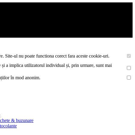
asemenea acestea vor colecta statistici anonime, pentru a va oferi si
e. Site-ul nu poate functiona corect fara aceste cookie-uri.
 și a implica utilizatorul individual și, prin urmare, sunt mai
mațiilor în mod anonim.
e
ichete & buzunare
utocolante