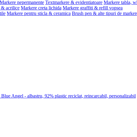
Markere nepermanente
Textmarkere & evidentiatoare
Markere tabla, w
& acrilice
Markere creta lichida
Markere graffiti & refill vopsea
ile
Markere pentru sticla & ceramica
Brush pen & alte tipuri de marker
lue Angel - albastru, 92% plastic reciclat, reincarcabil, personalizabil