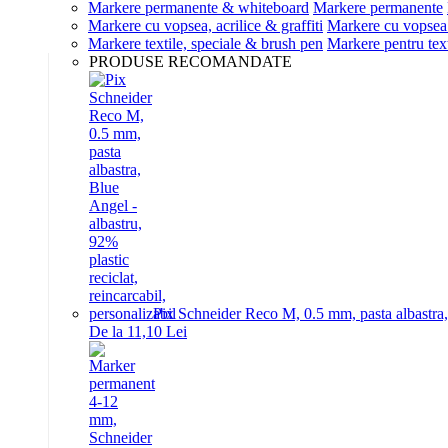
Markere permanente & whiteboard
Markere permanente
Markere cu vopsea, acrilice & graffiti
Markere cu vopsea 
Markere textile, speciale & brush pen
Markere pentru text
PRODUSE RECOMANDATE
Pix Schneider Reco M, 0.5 mm, pasta albastra, B
De la 11,10 Lei