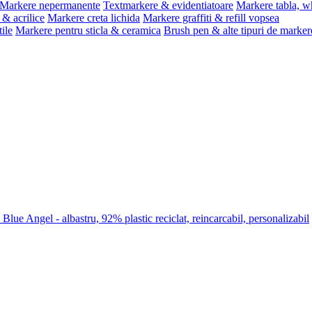
Markere nepermanente
Textmarkere & evidentiatoare
Markere tabla, w
& acrilice
Markere creta lichida
Markere graffiti & refill vopsea
ile
Markere pentru sticla & ceramica
Brush pen & alte tipuri de marker
lue Angel - albastru, 92% plastic reciclat, reincarcabil, personalizabil