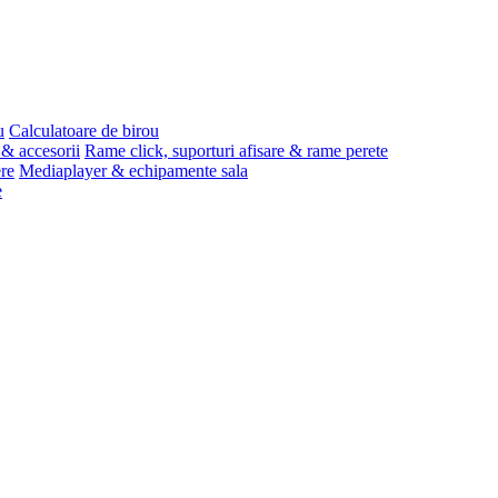
u
Calculatoare de birou
 & accesorii
Rame click, suporturi afisare & rame perete
ere
Mediaplayer & echipamente sala
e