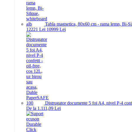
Tabla magnetica, 80x60 cm - rama lemn, Bi-Si
122
21
Lei
109
99
Lei
Distrugator documente 5 foi A4, nivel P-4 conf
De la 1.111,09 Lei