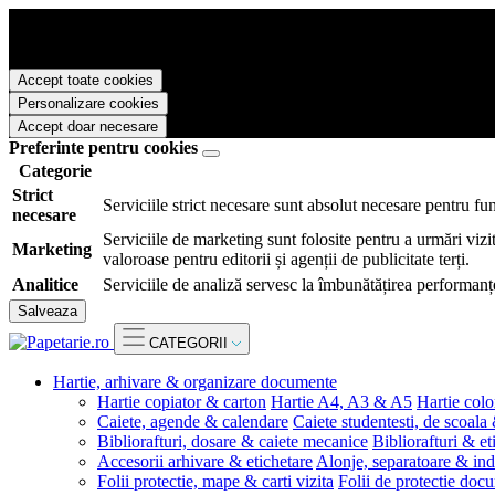
Papetarie.ro foloseste cookies pentru a tine minte faptul ca v-ati logat
livra functii avansate si continut personalizat de marketing.
Pentru a va putea bucura de intreaga experienta ca vizitator Papetarie.
Accept toate cookies
Personalizare cookies
Accept doar necesare
Preferinte pentru cookies
Categorie
Strict
Serviciile strict necesare sunt absolut necesare pentru fu
necesare
Serviciile de marketing sunt folosite pentru a urmări vizit
Marketing
valoroase pentru editorii și agenții de publicitate terți.
Analitice
Serviciile de analiză servesc la îmbunătățirea performanțe
Salveaza
CATEGORII
Hartie, arhivare & organizare documente
Hartie copiator & carton
Hartie A4, A3 & A5
Hartie colo
Caiete, agende & calendare
Caiete studentesti, de scoala
Bibliorafturi, dosare & caiete mecanice
Bibliorafturi & et
Accesorii arhivare & etichetare
Alonje, separatoare & ind
Folii protectie, mape & carti vizita
Folii de protectie doc