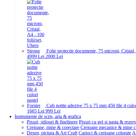
Folie protectie documente, 75 microni, Cristal,
49
99
Lei
20
00
Lei
Cub notite adezive 75 x 75 mm 450 file 4 culor
16
65
Lei
9
99
Lei
Instrumente de scris, arta & grafica
Pixuri, stilouri & finelinere
Pixuri cu gel si pasta & rezer
Creioane, mine & corectare
Creioane mecanice & mine c
Desen, pictura & Art Craft
Carioci & creioane colorate
Ac