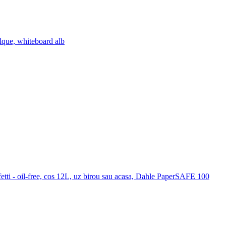
lque, whiteboard alb
etti - oil-free, cos 12L, uz birou sau acasa, Dahle PaperSAFE 100