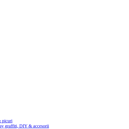
 picuri
ay graffiti, DIY & accesorii