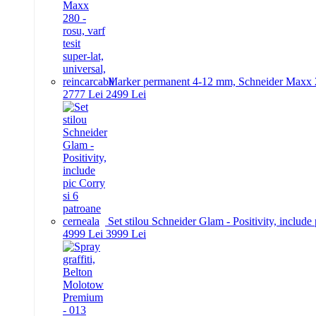
Marker permanent 4-12 mm, Schneider Maxx 280 -
27
77
Lei
24
99
Lei
Set stilou Schneider Glam - Positivity, include
49
99
Lei
39
99
Lei