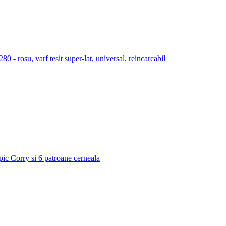
 rosu, varf tesit super-lat, universal, reincarcabil
 pic Corry si 6 patroane cerneala