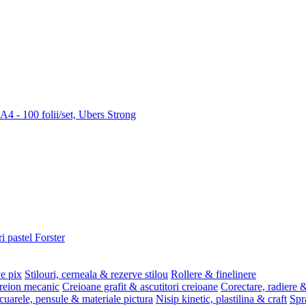
 A4 - 100 folii/set, Ubers Strong
i pastel Forster
ve pix
Stilouri, cerneala & rezerve stilou
Rollere & finelinere
reion mecanic
Creioane grafit & ascutitori creioane
Corectare, radiere &
uarele, pensule & materiale pictura
Nisip kinetic, plastilina & craft
Spr