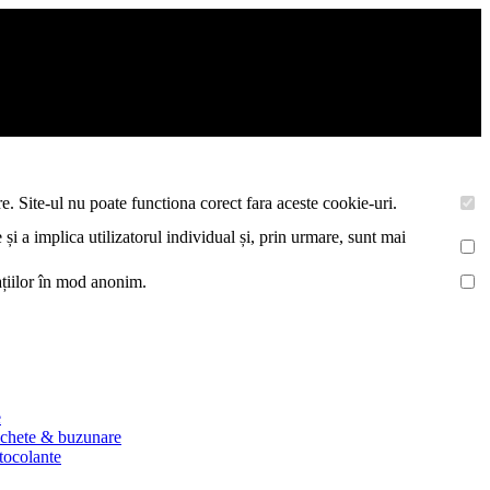
asemenea acestea vor colecta statistici anonime, pentru a va oferi si
e. Site-ul nu poate functiona corect fara aceste cookie-uri.
 și a implica utilizatorul individual și, prin urmare, sunt mai
mațiilor în mod anonim.
e
ichete & buzunare
utocolante