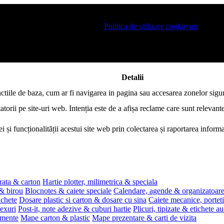
 pe site si pentru a va putea stoca produsele in cosul de cumparaturi. De 
ro este necesar sa fiti de acord cu
Politica de utilizare cookie-uri
.
Detalii
nctiile de baza, cum ar fi navigarea in pagina sau accesarea zonelor sigur
atorii pe site-uri web. Intenția este de a afișa reclame care sunt relevante
i și funcționalității acestui site web prin colectarea și raportarea infor
rata & carton
Hartie plotter, milimetrica & speciala
 & birou
Blocnotes & caiete speciale
Calendare, agende & organizatoar
ichete
Dosare plastic si carton & dosare cu sina
Caiete mecanice, portet
exuri
Post-it, note adezive & cuburi hartie
Plicuri, tipizate & etichete a
umente
Mape carton & plastic
Mape prezentare & carti de vizita