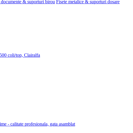
 documente & suporturi birou
Fisete metalice & suporturi dosare
00 coli/top, Clairalfa
lime - calitate profesionala, gata asamblat