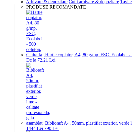
Arhivare & depozitare
Cutii arhivare & depozitare
Tavite
PRODUSE RECOMANDATE
Hartie copiator, A4, 80 g/mp, FSC, Ecolabel - 5
De la 72,21 Lei
Biblioraft A4, 50mm, plastifiat exterior, verde 
14
44
Lei
7
90
Lei