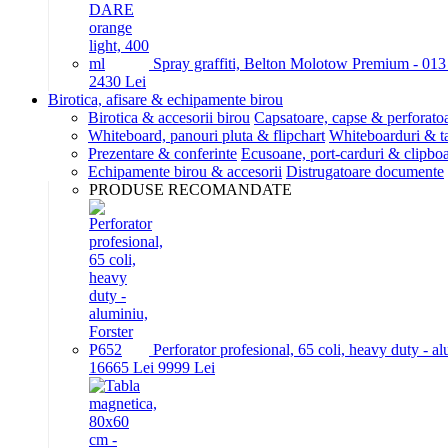
Spray graffiti, Belton Molotow Premium - 01
24
30
Lei
Birotica, afisare & echipamente birou
Birotica & accesorii birou
Capsatoare, capse & perforato
Whiteboard, panouri pluta & flipchart
Whiteboarduri & t
Prezentare & conferinte
Ecusoane, port-carduri & clipboa
Echipamente birou & accesorii
Distrugatoare documente
PRODUSE RECOMANDATE
Perforator profesional, 65 coli, heavy duty - a
166
65
Lei
99
99
Lei