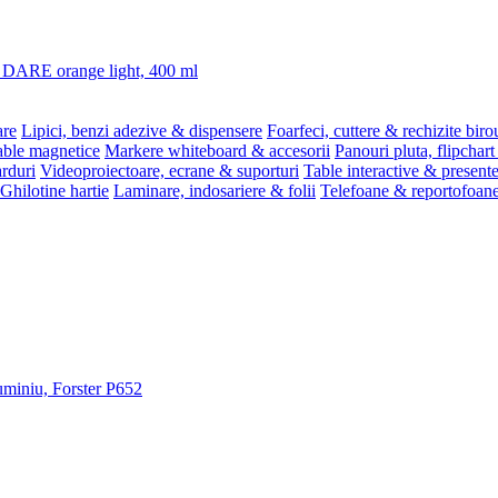
3 DARE orange light, 400 ml
are
Lipici, benzi adezive & dispensere
Foarfeci, cuttere & rechizite biro
able magnetice
Markere whiteboard & accesorii
Panouri pluta, flipchart
rduri
Videoproiectoare, ecrane & suporturi
Table interactive & present
Ghilotine hartie
Laminare, indosariere & folii
Telefoane & reportofoan
luminiu, Forster P652