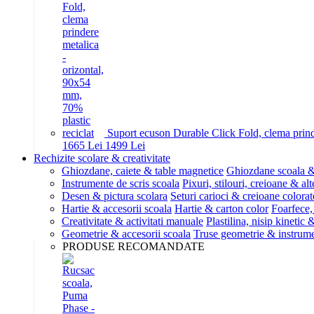
Suport ecuson Durable Click Fold, clema prinde
16
65
Lei
14
99
Lei
Rechizite scolare & creativitate
Ghiozdane, caiete & table magnetice
Ghiozdane scoala &
Instrumente de scris scoala
Pixuri, stilouri, creioane & alt
Desen & pictura scolara
Seturi carioci & creioane colorat
Hartie & accesorii scoala
Hartie & carton color
Foarfece,
Creativitate & activitati manuale
Plastilina, nisip kinetic
Geometrie & accesorii scoala
Truse geometrie & instrum
PRODUSE RECOMANDATE