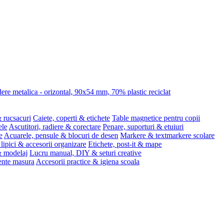
re metalica - orizontal, 90x54 mm, 70% plastic reciclat
 rucsacuri
Caiete, coperti & etichete
Table magnetice pentru copii
ele
Ascutitori, radiere & corectare
Penare, suporturi & etuiuri
e
Acuarele, pensule & blocuri de desen
Markere & textmarkere scolare
 lipici & accesorii organizare
Etichete, post-it & mape
 & modelaj
Lucru manual, DIY & seturi creative
ente masura
Accesorii practice & igiena scoala