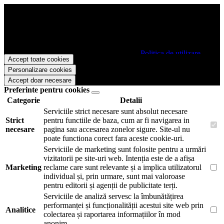
Papetarie.ro foloseste cookies pentru a tine minte faptul ca v-ati logat
pe site si pentru a va putea stoca produsele in cosul de cumparaturi.
De asemenea acestea vor colecta statistici anonime, pentru a va oferi
si livra functii avansate si continut personalizat de marketing.
Pentru a va putea bucura de intreaga experienta ca vizitator
Papetarie.ro este necesar sa fiti de acord cu
Politica de utilizare
Accept toate cookies
cookie-uri
.
Personalizare cookies
Accept doar necesare
Preferinte pentru cookies
Categorie
Detalii
Serviciile strict necesare sunt absolut necesare
Strict
pentru functiile de baza, cum ar fi navigarea in
necesare
pagina sau accesarea zonelor sigure. Site-ul nu
poate functiona corect fara aceste cookie-uri.
Serviciile de marketing sunt folosite pentru a urmări
vizitatorii pe site-uri web. Intenția este de a afișa
Marketing
reclame care sunt relevante și a implica utilizatorul
individual și, prin urmare, sunt mai valoroase
pentru editorii și agenții de publicitate terți.
Serviciile de analiză servesc la îmbunătățirea
performanței și funcționalității acestui site web prin
Analitice
colectarea și raportarea informațiilor în mod
anonim.