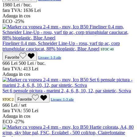
19
80
Lei / buc.
fara TVA:
16
36
Lei
Adauga in cos
ECO
-25%
Fineliner 0.4 mm, Schneider Line-Up - rosu, varf tip ac, corp
triunghiular cauciucat, 88% bioplastic, Blue Angel
STOC 40
Favorite
Livrare: 1-3 zile
6
66
Lei
5
00
Lei / buc.
fara TVA:
4
13
Lei
Adauga in cos
Set 6 pensule pictura - marimi 2, 4, 6, 8, 10, 12, par sintetic, Scriva
Favorite
STOC 2
Livrare: 1-3 zile
6
66
Lei / set
fara TVA:
5
50
Lei
Adauga in cos
ECO
-27%