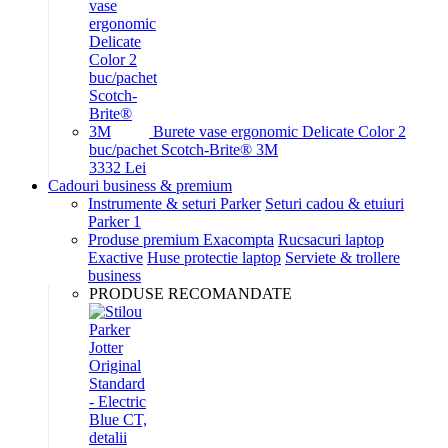
Burete vase ergonomic Delicate Color 2
buc/pachet Scotch-Brite® 3M
33
32
Lei
Cadouri business & premium
Instrumente & seturi Parker
Seturi cadou & etuiuri
Parker 1
Produse premium Exacompta
Rucsacuri laptop
Exactive
Huse protectie laptop
Serviete & trollere
business
PRODUSE RECOMANDATE