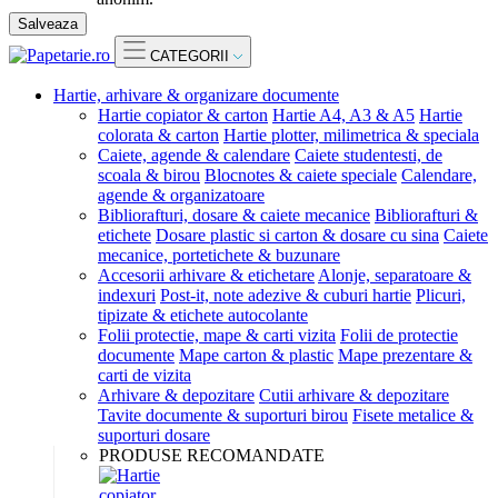
Salveaza
CATEGORII
Hartie, arhivare & organizare documente
Hartie copiator & carton
Hartie A4, A3 & A5
Hartie
colorata & carton
Hartie plotter, milimetrica & speciala
Caiete, agende & calendare
Caiete studentesti, de
scoala & birou
Blocnotes & caiete speciale
Calendare,
agende & organizatoare
Bibliorafturi, dosare & caiete mecanice
Bibliorafturi &
etichete
Dosare plastic si carton & dosare cu sina
Caiete
mecanice, portetichete & buzunare
Accesorii arhivare & etichetare
Alonje, separatoare &
indexuri
Post-it, note adezive & cuburi hartie
Plicuri,
tipizate & etichete autocolante
Folii protectie, mape & carti vizita
Folii de protectie
documente
Mape carton & plastic
Mape prezentare &
carti de vizita
Arhivare & depozitare
Cutii arhivare & depozitare
Tavite documente & suporturi birou
Fisete metalice &
suporturi dosare
PRODUSE RECOMANDATE