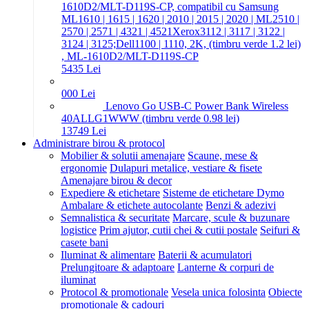
1610D2/MLT-D119S-CP, compatibil cu Samsung
ML1610 | 1615 | 1620 | 2010 | 2015 | 2020 | ML2510 |
2570 | 2571 | 4321 | 4521Xerox3112 | 3117 | 3122 |
3124 | 3125;Dell1100 | 1110, 2K, (timbru verde 1.2 lei)
, ML-1610D2/MLT-D119S-CP
54
35
Lei
0
00
Lei
Lenovo Go USB-C Power Bank Wireless
40ALLG1WWW (timbru verde 0.98 lei)
137
49
Lei
Administrare birou & protocol
Mobilier & solutii amenajare
Scaune, mese &
ergonomie
Dulapuri metalice, vestiare & fisete
Amenajare birou & decor
Expediere & etichetare
Sisteme de etichetare Dymo
Ambalare & etichete autocolante
Benzi & adezivi
Semnalistica & securitate
Marcare, scule & buzunare
logistice
Prim ajutor, cutii chei & cutii postale
Seifuri &
casete bani
Iluminat & alimentare
Baterii & acumulatori
Prelungitoare & adaptoare
Lanterne & corpuri de
iluminat
Protocol & promotionale
Vesela unica folosinta
Obiecte
promotionale & cadouri