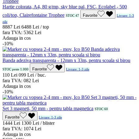
Hartie colorata, A4, 80 g/mp, sky blue pal, FSC, Ecolabel - 500
coli/top, Clairefontaine Trophee
Favorite
STOC 47
Livrare: 1-3
zile
88
87
Lei
64
88
Lei / top
fara TVA:
53
62
Lei
Adauga in cos
-10%
Banda adeziva transparenta - 12mm x 33m, pentru scoala si birou
Favorite
STOC peste 1.000
Livrare: 1-3 zile
1
10
Lei
0
99
Lei / buc.
fara TVA:
0
82
Lei
Adauga in cos
-10%
Set 3 magneti, 50 mm - pentru tabla magnetica
STOC 60
Favorite
Livrare: 1-3 zile
14
44
Lei
13
00
Lei / blister
fara TVA:
10
74
Lei
Adauga in cos