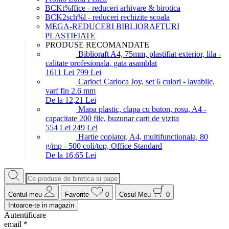
BCKt%ffice - reduceri arhivare & birotica
BCK2sch%l - reduceri rechizite scoala
MEGA-REDUCERI BIBLIORAFTURI
PLASTIFIATE
PRODUSE RECOMANDATE
Biblioraft A4, 75mm, plastifiat exterior, lila -
calitate profesionala, gata asamblat
16
11
Lei
7
99
Lei
Carioci Carioca Joy, set 6 culori - lavabile,
varf fin 2.6 mm
De la 12,21 Lei
Mapa plastic, clapa cu buton, rosu, A4 -
capacitate 200 file, buzunar carti de vizita
5
54
Lei
2
49
Lei
Hartie copiator, A4, multifunctionala, 80
g/mp - 500 coli/top, Office Standard
De la 16,65 Lei
Contul meu
Favorite
0
Cosul Meu
0
Intoarce-te in magazin
Autentificare
email
*