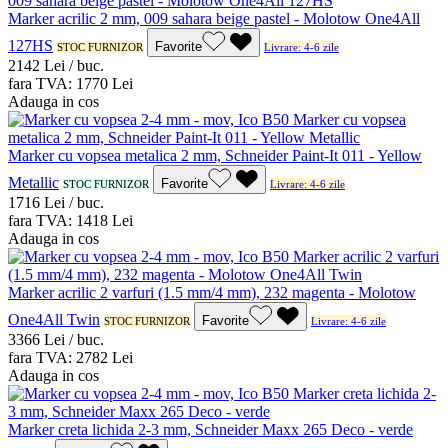
Marker acrilic 2 mm, 009 sahara beige pastel - Molotow One4All
127HS
Favorite
STOC FURNIZOR
Livrare: 4-6 zile
21
42
Lei / buc.
fara TVA:
17
70
Lei
Adauga in cos
Marker cu vopsea metalica 2 mm, Schneider Paint-It 011 - Yellow
Metallic
Favorite
STOC FURNIZOR
Livrare: 4-6 zile
17
16
Lei / buc.
fara TVA:
14
18
Lei
Adauga in cos
Marker acrilic 2 varfuri (1.5 mm/4 mm), 232 magenta - Molotow
One4All Twin
Favorite
STOC FURNIZOR
Livrare: 4-6 zile
33
66
Lei / buc.
fara TVA:
27
82
Lei
Adauga in cos
Marker creta lichida 2-3 mm, Schneider Maxx 265 Deco - verde