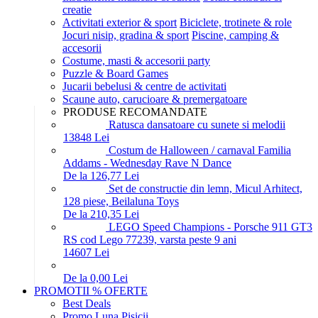
creatie
Activitati exterior & sport
Biciclete, trotinete & role
Jocuri nisip, gradina & sport
Piscine, camping &
accesorii
Costume, masti & accesorii party
Puzzle & Board Games
Jucarii bebelusi & centre de activitati
Scaune auto, carucioare & premergatoare
PRODUSE RECOMANDATE
Ratusca dansatoare cu sunete si melodii
138
48
Lei
Costum de Halloween / carnaval Familia
Addams - Wednesday Rave N Dance
De la 126,77 Lei
Set de constructie din lemn, Micul Arhitect,
128 piese, Beilaluna Toys
De la 210,35 Lei
LEGO Speed Champions - Porsche 911 GT3
RS cod Lego 77239, varsta peste 9 ani
146
07
Lei
De la 0,00 Lei
PROMOTII % OFERTE
Best Deals
Promo Luna Pisicii