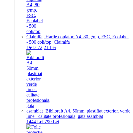
Hartie copiator, A4, 80 g/mp, FSC, Ecolabel
- 500 coli/top, Clairalfa
De la 72,21 Lei
Biblioraft A4, 50mm, plastifiat exterior, verde
lime - calitate profesionala, gata asamblat
14
44
Lei
7
90
Lei