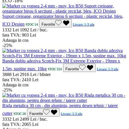
ECO
-18%
Suport creioane, organizator birou 6 sectiuni - plastic reciclat, bleu,
ICO Design
Favorite
STOC 14
Livrare: 1-3 zile
13
32
Lei
10
92
Lei / buc.
fara TVA:
9
03
Lei
Adauga in cos
-25%
Banda dublu adeziva Scotch-Fix 3M Extreme Exterior - 19mm x
1.5m, sustine max. 10kg
Favorite
STOC 324
Livrare: 1-3 zile
38
88
Lei
29
16
Lei / blister
fara TVA:
24
10
Lei
Adauga in cos
-25%
Rigla metalica 30 cm - din aluminiu, pentru desen tehnic / taiere
cutter
Favorite
STOC 28
Livrare: 1-3 zile
33
32
Lei
24
99
Lei / buc.
fara TVA:
20
65
Lei