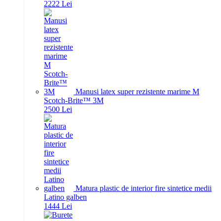
22
22
Lei
Manusi latex super rezistente marime M
Scotch-Brite™ 3M
25
00
Lei
Matura plastic de interior fire sintetice medii
Latino galben
14
44
Lei