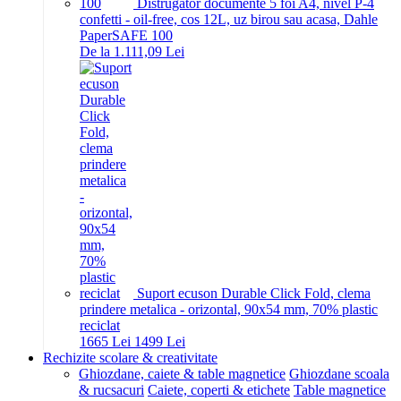
Distrugator documente 5 foi A4, nivel P-4
confetti - oil-free, cos 12L, uz birou sau acasa, Dahle
PaperSAFE 100
De la 1.111,09 Lei
Suport ecuson Durable Click Fold, clema
prindere metalica - orizontal, 90x54 mm, 70% plastic
reciclat
16
65
Lei
14
99
Lei
Rechizite scolare & creativitate
Ghiozdane, caiete & table magnetice
Ghiozdane scoala
& rucsacuri
Caiete, coperti & etichete
Table magnetice