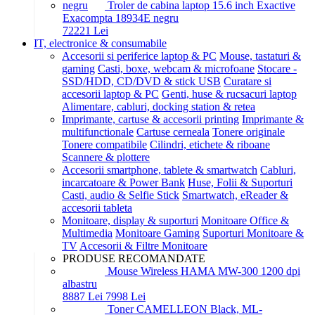
Troler de cabina laptop 15.6 inch Exactive
Exacompta 18934E negru
722
21
Lei
IT, electronice & consumabile
Accesorii si periferice laptop & PC
Mouse, tastaturi &
gaming
Casti, boxe, webcam & microfoane
Stocare -
SSD/HDD, CD/DVD & stick USB
Curatare si
accesorii laptop & PC
Genti, huse & rucsacuri laptop
Alimentare, cabluri, docking station & retea
Imprimante, cartuse & accesorii printing
Imprimante &
multifunctionale
Cartuse cerneala
Tonere originale
Tonere compatibile
Cilindri, etichete & riboane
Scannere & plottere
Accesorii smartphone, tablete & smartwatch
Cabluri,
incarcatoare & Power Bank
Huse, Folii & Suporturi
Casti, audio & Selfie Stick
Smartwatch, eReader &
accesorii tableta
Monitoare, display & suporturi
Monitoare Office &
Multimedia
Monitoare Gaming
Suporturi Monitoare &
TV
Accesorii & Filtre Monitoare
PRODUSE RECOMANDATE
Mouse Wireless HAMA MW-300 1200 dpi
albastru
88
87
Lei
79
98
Lei
Toner CAMELLEON Black, ML-