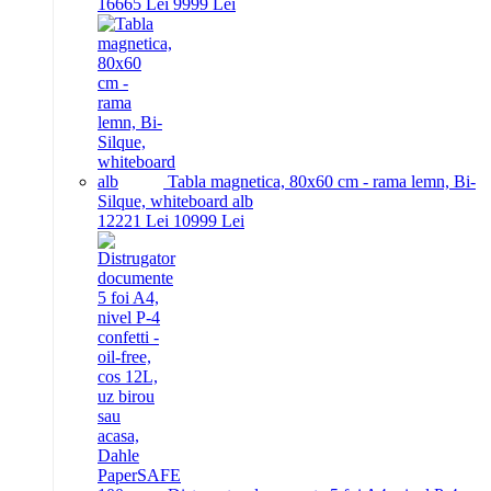
166
65
Lei
99
99
Lei
Tabla magnetica, 80x60 cm - rama lemn, Bi-
Silque, whiteboard alb
122
21
Lei
109
99
Lei