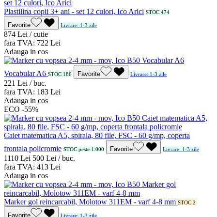
Plastilina copii 3+ ani - set 12 culori, Ico Arici
STOC 474
Favorite
Livrare: 1-3 zile
8
74
Lei / cutie
fara TVA:
7
22
Lei
Adauga in cos
Vocabular A6
Favorite
STOC 186
Livrare: 1-3 zile
2
21
Lei / buc.
fara TVA:
1
83
Lei
Adauga in cos
ECO
-55%
Caiet matematica A5, spirala, 80 file, FSC - 60 g/mp, coperta
frontala policromie
Favorite
STOC peste 1.000
Livrare: 1-3 zile
11
10
Lei
5
00
Lei / buc.
fara TVA:
4
13
Lei
Adauga in cos
Marker gol reincarcabil, Molotow 311EM - varf 4-8 mm
STOC 2
Favorite
Livrare: 1-3 zile