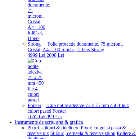
Folie protectie documente, 75 microni,
Cristal, A4 - 100 folii/set, Ubers Strong
49
99
Lei
20
00
Lei
Cub notite adezive 75 x 75 mm 450 file 4
culori pastel Forster
16
65
Lei
9
99
Lei
Instrumente de scris, arta & grafica
Pixuri, stilouri & finelinere
Pixuri cu gel si pasta &
rezerve pix
Stilouri, cerneala & rezerve stilou
Rollere &
finelinere