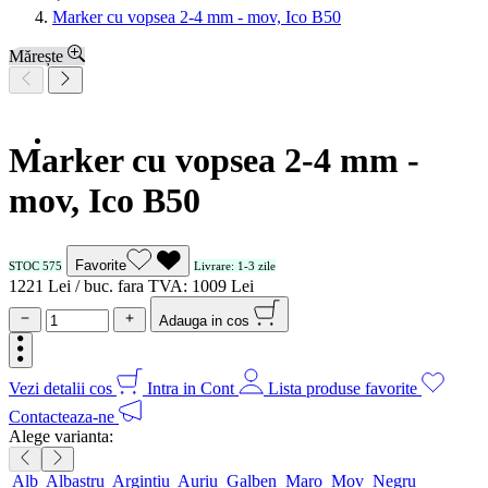
Marker cu vopsea 2-4 mm - mov, Ico B50
Mărește
Marker cu vopsea 2-4 mm -
mov, Ico B50
Favorite
STOC 575
Livrare: 1-3 zile
12
21
Lei / buc.
fara TVA:
10
09
Lei
Adauga in cos
Vezi detalii cos
Intra in Cont
Lista produse favorite
Contacteaza-ne
Alege varianta:
Alb
Albastru
Argintiu
Auriu
Galben
Maro
Mov
Negru