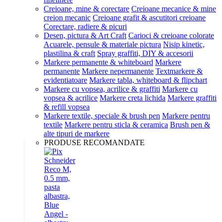
Creioane, mine & corectare
Creioane mecanice & mine
creion mecanic
Creioane grafit & ascutitori creioane
Corectare, radiere & picuri
Desen, pictura & Art Craft
Carioci & creioane colorate
Acuarele, pensule & materiale pictura
Nisip kinetic,
plastilina & craft
Spray graffiti, DIY & accesorii
Markere permanente & whiteboard
Markere
permanente
Markere nepermanente
Textmarkere &
evidentiatoare
Markere tabla, whiteboard & flipchart
Markere cu vopsea, acrilice & graffiti
Markere cu
vopsea & acrilice
Markere creta lichida
Markere graffiti
& refill vopsea
Markere textile, speciale & brush pen
Markere pentru
textile
Markere pentru sticla & ceramica
Brush pen &
alte tipuri de markere
PRODUSE RECOMANDATE