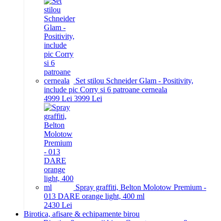
Set stilou Schneider Glam - Positivity,
include pic Corry si 6 patroane cerneala
49
99
Lei
39
99
Lei
Spray graffiti, Belton Molotow Premium -
013 DARE orange light, 400 ml
24
30
Lei
Birotica, afisare & echipamente birou