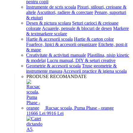
pentru copii
Instrumente de scris scoala
Pixuri, stilouri, creioane &
altele
Ascutitori, radiere & corectare
Penare, suporturi
& etuiuri
Desen & pictura scolara
Seturi carioci & creioane
colorate
Acuarele, pensule & blocuri de desen
Markere
& textmarkere scolare
Hartie & accesorii scoala
Hartie & carton color
Foarfece, lipici & accesorii organizare
Etichete, post-it
& mape
Creativitate & activitati manuale
Plastilina, nisip kinetic
& modelaj
Lucru manual, DIY & seturi creative
Geometrie & accesorii scoala
Truse geometrie &
instrumente masura
Accesorii practice & igiena scoala
PRODUSE RECOMANDATE
Rucsac scoala, Puma Phase - orange
116
66
Lei
99
16
Lei