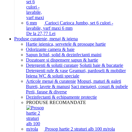
Carioci Carioca Jumbo, set 6 culori -
lavabile, varf maxi 6 mm
De la 27,77 Lei
Produse curatenie, menaj & igiena
Hartie igienica, servetele & prosoape hartie
Odorizante camera & baie
Sapun lichid, solid & dezinfectanti maini
Dozatoare si dispensere sapun & hartie
Detergenti & solutii curatare
Solutii baie & bucatarie
Detergenti rufe & vase
Geamuri, pardoseli & mobilier
Igiena WC & solutii speciale
Articole menaj & curatenie
Mopuri, maturi & galeti
Bureti, lavete & manusi
Saci menajeri, cosuri & pubele
Perii, farase & diverse
Dezinfectanti & echipamente protectie
PRODUSE RECOMANDATE
Prosop hartie 2 straturi alb 100 m/rola