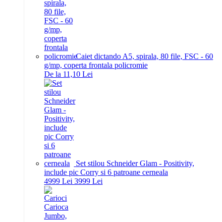
Caiet dictando A5, spirala, 80 file, FSC - 60
g/mp, coperta frontala policromie
De la 11,10 Lei
Set stilou Schneider Glam - Positivity,
include pic Corry si 6 patroane cerneala
49
99
Lei
39
99
Lei