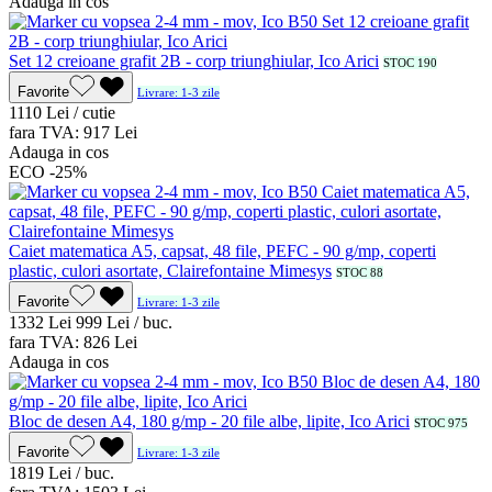
Adauga in cos
Set 12 creioane grafit 2B - corp triunghiular, Ico Arici
STOC 190
Favorite
Livrare: 1-3 zile
11
10
Lei / cutie
fara TVA:
9
17
Lei
Adauga in cos
ECO
-25%
Caiet matematica A5, capsat, 48 file, PEFC - 90 g/mp, coperti
plastic, culori asortate, Clairefontaine Mimesys
STOC 88
Favorite
Livrare: 1-3 zile
13
32
Lei
9
99
Lei / buc.
fara TVA:
8
26
Lei
Adauga in cos
Bloc de desen A4, 180 g/mp - 20 file albe, lipite, Ico Arici
STOC 975
Favorite
Livrare: 1-3 zile
18
19
Lei / buc.