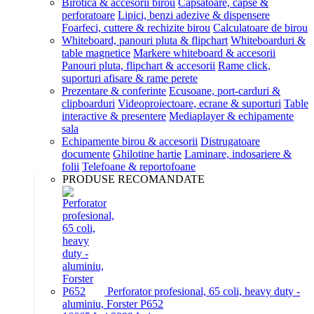
Birotica & accesorii birou
Capsatoare, capse &
perforatoare
Lipici, benzi adezive & dispensere
Foarfeci, cuttere & rechizite birou
Calculatoare de birou
Whiteboard, panouri pluta & flipchart
Whiteboarduri &
table magnetice
Markere whiteboard & accesorii
Panouri pluta, flipchart & accesorii
Rame click,
suporturi afisare & rame perete
Prezentare & conferinte
Ecusoane, port-carduri &
clipboarduri
Videoproiectoare, ecrane & suporturi
Table
interactive & presentere
Mediaplayer & echipamente
sala
Echipamente birou & accesorii
Distrugatoare
documente
Ghilotine hartie
Laminare, indosariere &
folii
Telefoane & reportofoane
PRODUSE RECOMANDATE
Perforator profesional, 65 coli, heavy duty -
aluminiu, Forster P652