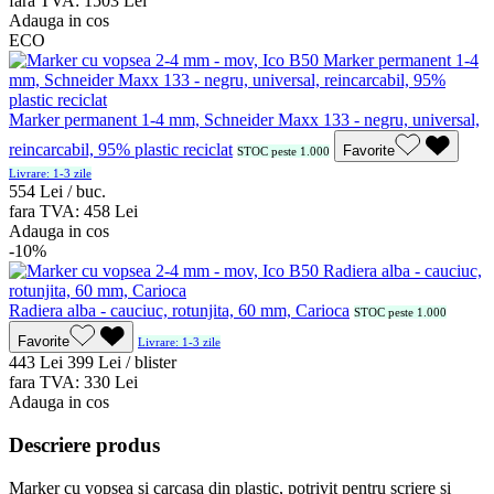
fara TVA:
15
03
Lei
Adauga in cos
ECO
Marker permanent 1-4 mm, Schneider Maxx 133 - negru, universal,
reincarcabil, 95% plastic reciclat
Favorite
STOC peste 1.000
Livrare: 1-3 zile
5
54
Lei / buc.
fara TVA:
4
58
Lei
Adauga in cos
-10%
Radiera alba - cauciuc, rotunjita, 60 mm, Carioca
STOC peste 1.000
Favorite
Livrare: 1-3 zile
4
43
Lei
3
99
Lei / blister
fara TVA:
3
30
Lei
Adauga in cos
Descriere produs
Marker cu vopsea si carcasa din plastic, potrivit pentru scriere si