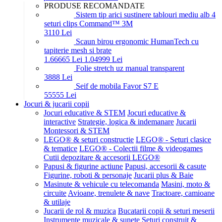
PRODUSE RECOMANDATE
Sistem tip arici sustinere tablouri mediu alb 4
seturi clips Command™ 3M
31
10
Lei
Scaun birou ergonomic HumanTech cu
tapiterie mesh si brate
1.666
65
Lei
1.049
99
Lei
Folie stretch uz manual transparent
38
88
Lei
Seif de mobila Favor S7 E
555
55
Lei
Jocuri & jucarii copii
Jocuri educative & STEM
Jocuri educative &
interactive
Strategie, logica & indemanare
Jucarii
Montessori & STEM
LEGO® & seturi constructie
LEGO® - Seturi clasice
& tematice
LEGO® - Colectii filme & videogames
Cutii depozitare & accesorii LEGO®
Papusi & figurine actiune
Papusi, accesorii & casute
Figurine, roboti & personaje
Jucarii plus & Baie
Masinute & vehicule cu telecomanda
Masini, moto &
circuite
Avioane, trenulete & nave
Tractoare, camioane
& utilaje
Jucarii de rol & muzica
Bucatarii copii & seturi meserii
Instrumente muzicale & sunete
Seturi construit &