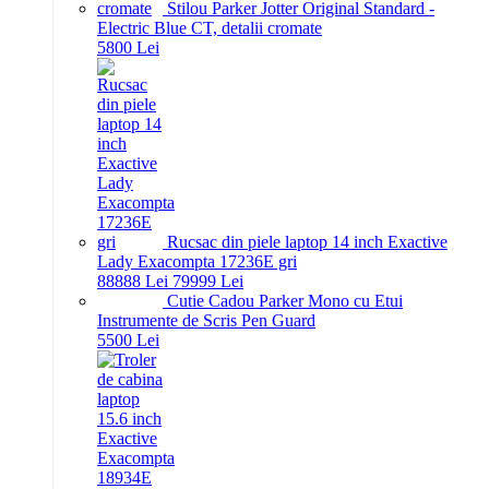
Stilou Parker Jotter Original Standard -
Electric Blue CT, detalii cromate
58
00
Lei
Rucsac din piele laptop 14 inch Exactive
Lady Exacompta 17236E gri
888
88
Lei
799
99
Lei
Cutie Cadou Parker Mono cu Etui
Instrumente de Scris Pen Guard
55
00
Lei