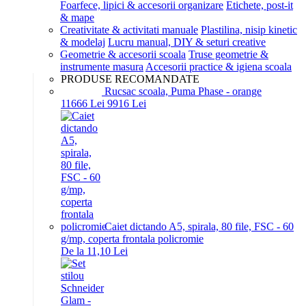
Foarfece, lipici & accesorii organizare
Etichete, post-it
& mape
Creativitate & activitati manuale
Plastilina, nisip kinetic
& modelaj
Lucru manual, DIY & seturi creative
Geometrie & accesorii scoala
Truse geometrie &
instrumente masura
Accesorii practice & igiena scoala
PRODUSE RECOMANDATE
Rucsac scoala, Puma Phase - orange
116
66
Lei
99
16
Lei
Caiet dictando A5, spirala, 80 file, FSC - 60
g/mp, coperta frontala policromie
De la 11,10 Lei