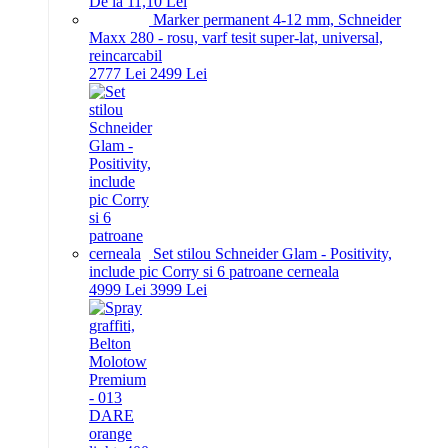
De la 11,10 Lei
Marker permanent 4-12 mm, Schneider
Maxx 280 - rosu, varf tesit super-lat, universal,
reincarcabil
27
77
Lei
24
99
Lei
Set stilou Schneider Glam - Positivity,
include pic Corry si 6 patroane cerneala
49
99
Lei
39
99
Lei