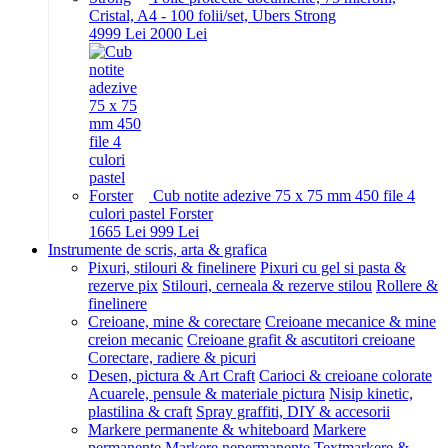
Cristal, A4 - 100 folii/set, Ubers Strong
49
99
Lei
20
00
Lei
Cub notite adezive 75 x 75 mm 450 file 4
culori pastel Forster
16
65
Lei
9
99
Lei
Instrumente de scris, arta & grafica
Pixuri, stilouri & finelinere
Pixuri cu gel si pasta &
rezerve pix
Stilouri, cerneala & rezerve stilou
Rollere &
finelinere
Creioane, mine & corectare
Creioane mecanice & mine
creion mecanic
Creioane grafit & ascutitori creioane
Corectare, radiere & picuri
Desen, pictura & Art Craft
Carioci & creioane colorate
Acuarele, pensule & materiale pictura
Nisip kinetic,
plastilina & craft
Spray graffiti, DIY & accesorii
Markere permanente & whiteboard
Markere
permanente
Markere nepermanente
Textmarkere &