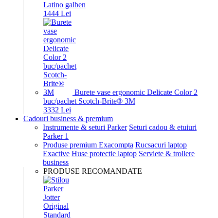
Latino galben
14
44
Lei
Burete vase ergonomic Delicate Color 2
buc/pachet Scotch-Brite® 3M
33
32
Lei
Cadouri business & premium
Instrumente & seturi Parker
Seturi cadou & etuiuri
Parker 1
Produse premium Exacompta
Rucsacuri laptop
Exactive
Huse protectie laptop
Serviete & trollere
business
PRODUSE RECOMANDATE