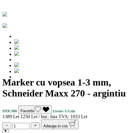
Marker cu vopsea 1-3 mm,
Schneider Maxx 270 - argintiu
Favorite
STOC 988
Livrare: 1-3 zile
13
89
Lei
12
50
Lei / buc.
fara TVA:
10
33
Lei
Adauga in cos