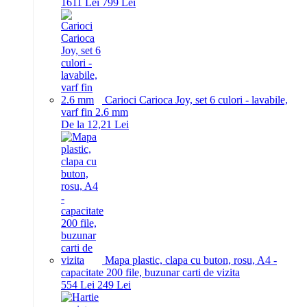
16
11
Lei
7
99
Lei
Carioci Carioca Joy, set 6 culori - lavabile,
varf fin 2.6 mm
De la 12,21 Lei
Mapa plastic, clapa cu buton, rosu, A4 -
capacitate 200 file, buzunar carti de vizita
5
54
Lei
2
49
Lei