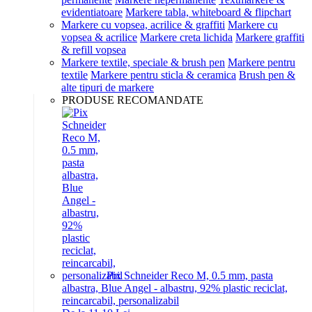
evidentiatoare
Markere tabla, whiteboard & flipchart
Markere cu vopsea, acrilice & graffiti
Markere cu
vopsea & acrilice
Markere creta lichida
Markere graffiti
& refill vopsea
Markere textile, speciale & brush pen
Markere pentru
textile
Markere pentru sticla & ceramica
Brush pen &
alte tipuri de markere
PRODUSE RECOMANDATE
Pix Schneider Reco M, 0.5 mm, pasta
albastra, Blue Angel - albastru, 92% plastic reciclat,
reincarcabil, personalizabil