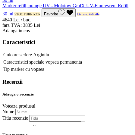
Marker refill, orange UV - Molotow GrafX UV-Fluorescent Refill,
30 ml
Favorite
STOC FURNIZOR
Livrare: 4-6 zile
46
40
Lei / buc.
fara TVA:
38
35
Lei
Adauga in cos
Caracteristici
Culoare scriere
Argintiu
Caracteristici speciale
vopsea permanenta
Tip marker
cu vopsea
Recenzii
Adauga o recenzie
Voteaza produsul
Nume
Titlu recenzie