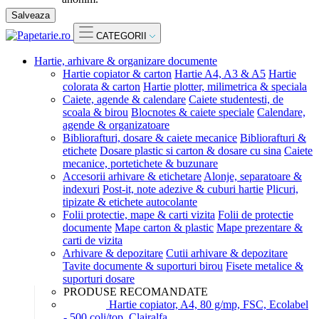
Salveaza
CATEGORII
Hartie, arhivare & organizare documente
Hartie copiator & carton
Hartie A4, A3 & A5
Hartie
colorata & carton
Hartie plotter, milimetrica & speciala
Caiete, agende & calendare
Caiete studentesti, de
scoala & birou
Blocnotes & caiete speciale
Calendare,
agende & organizatoare
Bibliorafturi, dosare & caiete mecanice
Bibliorafturi &
etichete
Dosare plastic si carton & dosare cu sina
Caiete
mecanice, portetichete & buzunare
Accesorii arhivare & etichetare
Alonje, separatoare &
indexuri
Post-it, note adezive & cuburi hartie
Plicuri,
tipizate & etichete autocolante
Folii protectie, mape & carti vizita
Folii de protectie
documente
Mape carton & plastic
Mape prezentare &
carti de vizita
Arhivare & depozitare
Cutii arhivare & depozitare
Tavite documente & suporturi birou
Fisete metalice &
suporturi dosare
PRODUSE RECOMANDATE
Hartie copiator, A4, 80 g/mp, FSC, Ecolabel
- 500 coli/top, Clairalfa