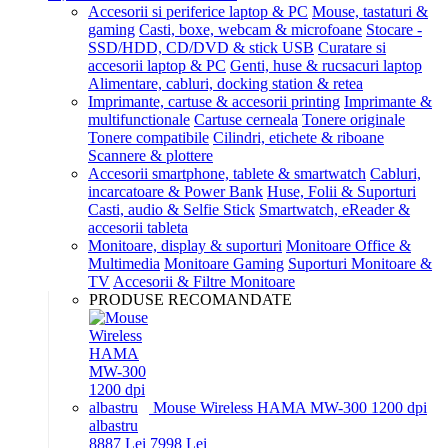
Accesorii si periferice laptop & PC
Mouse, tastaturi &
gaming
Casti, boxe, webcam & microfoane
Stocare -
SSD/HDD, CD/DVD & stick USB
Curatare si
accesorii laptop & PC
Genti, huse & rucsacuri laptop
Alimentare, cabluri, docking station & retea
Imprimante, cartuse & accesorii printing
Imprimante &
multifunctionale
Cartuse cerneala
Tonere originale
Tonere compatibile
Cilindri, etichete & riboane
Scannere & plottere
Accesorii smartphone, tablete & smartwatch
Cabluri,
incarcatoare & Power Bank
Huse, Folii & Suporturi
Casti, audio & Selfie Stick
Smartwatch, eReader &
accesorii tableta
Monitoare, display & suporturi
Monitoare Office &
Multimedia
Monitoare Gaming
Suporturi Monitoare &
TV
Accesorii & Filtre Monitoare
PRODUSE RECOMANDATE
Mouse Wireless HAMA MW-300 1200 dpi
albastru
88
87
Lei
79
98
Lei