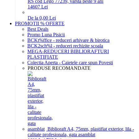
RS cod Lego 77239, varsta peste 9 ani
146
07
Lei
De la 0,00 Lei
PROMOTII % OFERTE
Best Deals
Promo Luna Pisicii
BCKt%ffice - reduceri arhivare & birotica
BCK2sch%l - reduceri rechizite scoala
MEGA-REDUCERI BIBLIORAFTURI
PLASTIFIATE
Colectia Aperta - Caietele care spun Povesti
PRODUSE RECOMANDATE
Biblioraft A4, 75mm, plastifiat exterior, lila -
calitate profesionala, gata asamblat