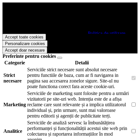
Papetarie.ro foloseste cookies pentru a tine minte faptul ca v-ati logat
pe site si pentru a va putea stoca produsele in cosul de cumparaturi.
De asemenea acestea vor colecta statistici anonime, pentru a va oferi
si livra functii avansate si continut personalizat de marketing.
Pentru a va putea bucura de intreaga experienta ca vizitator
Papetarie.ro este necesar sa fiti de acord cu
Politica de utilizare
Accept toate cookies
cookie-uri
.
Personalizare cookies
Accept doar necesare
Preferinte pentru cookies
Categorie
Detalii
Serviciile strict necesare sunt absolut necesare
Strict
pentru functiile de baza, cum ar fi navigarea in
necesare
pagina sau accesarea zonelor sigure. Site-ul nu
poate functiona corect fara aceste cookie-uri.
Serviciile de marketing sunt folosite pentru a urmări
vizitatorii pe site-uri web. Intenția este de a afișa
Marketing
reclame care sunt relevante și a implica utilizatorul
individual și, prin urmare, sunt mai valoroase
pentru editorii și agenții de publicitate terți.
Serviciile de analiză servesc la îmbunătățirea
performanței și funcționalității acestui site web prin
Analitice
colectarea și raportarea informațiilor în mod
anonim.