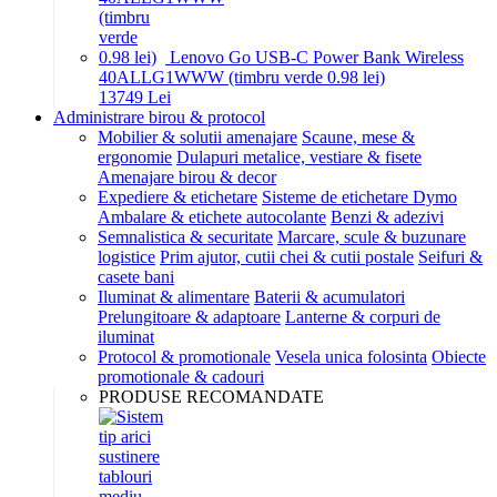
Lenovo Go USB-C Power Bank Wireless
40ALLG1WWW (timbru verde 0.98 lei)
137
49
Lei
Administrare birou & protocol
Mobilier & solutii amenajare
Scaune, mese &
ergonomie
Dulapuri metalice, vestiare & fisete
Amenajare birou & decor
Expediere & etichetare
Sisteme de etichetare Dymo
Ambalare & etichete autocolante
Benzi & adezivi
Semnalistica & securitate
Marcare, scule & buzunare
logistice
Prim ajutor, cutii chei & cutii postale
Seifuri &
casete bani
Iluminat & alimentare
Baterii & acumulatori
Prelungitoare & adaptoare
Lanterne & corpuri de
iluminat
Protocol & promotionale
Vesela unica folosinta
Obiecte
promotionale & cadouri
PRODUSE RECOMANDATE