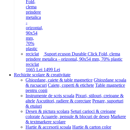
Suport ecuson Durable Click Fold, clema
prindere metalica - orizontal, 90x54 mm, 70% plastic
reciclat
16
65
Lei
14
99
Lei
Rechizite scolare & creativitate
Ghiozdane, caiete & table magnetice
Ghiozdane scoala
& rucsacuri
Caiete, coperti & etichete
Table magnetice
pentru copii
Instrumente de scris scoala
Pixuri, stilouri, creioane &
altele
Ascutitori, radiere & corectare
Penare, suporturi
& etuiuri
Desen & pictura scolara
Seturi carioci & creioane
colorate
Acuarele, pensule & blocuri de desen
Markere
& textmarkere scolare
Hartie & accesorii scoala
Hartie & carton color