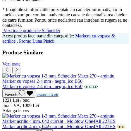
* Imaginile si informatiile prezentate au caracter informativ, iar in
unele cazuri pot contine inadvertente cauzate de actualizarea datelor
de catre furnizor. Pentru orice neclaritati sau intrebari te rugam sa ne
contactezi.
Vezi toate produsele Schneider
Acest produs face parte din categoriile:
Markere cu vopsea &
acrilice
,
Promo Luna Pisicii
Produse Similare
Vezi toate
Marker cu vopsea 2-4 mm - negru, Ico B50
STOC 142
Favorite
Livrare: 1-3 zile
12
21
Lei / buc.
fara TVA:
10
09
Lei
Adauga in cos
Marker acrilic 4 mm, 042 currant - Molotow One4All 227HS
STOC