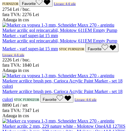
Favorite
FURNIZOR
Livrare: 4-6 zile
27
54
Lei / buc.
fara TVA:
22
76
Lei
Adauga in cos
Marker acrilic gol reincarcabil, Molotow 611EM Empty Pump
Marker - varf super-lat 15 mm
Favorite
STOC FURNIZOR
Livrare: 4-6 zile
22
26
Lei / buc.
fara TVA:
18
40
Lei
Adauga in cos
Markere acrilice brush pen, Carioca Acrylic Paint Marker - set 18
culori
Favorite
STOC FURNIZOR
Livrare: 4-6 zile
88
90
Lei / set
fara TVA:
73
47
Lei
Adauga in cos