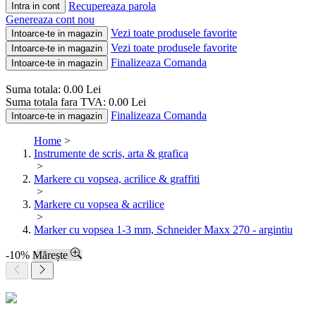
Recupereaza parola
Intra in cont
Genereaza cont nou
Vezi toate produsele favorite
Intoarce-te in magazin
Vezi toate produsele favorite
Intoarce-te in magazin
Finalizeaza Comanda
Intoarce-te in magazin
Suma totala:
0.00
Lei
Suma totala fara TVA:
0.00
Lei
Finalizeaza Comanda
Intoarce-te in magazin
Home
>
Instrumente de scris, arta & grafica
>
Markere cu vopsea, acrilice & graffiti
>
Markere cu vopsea & acrilice
>
Marker cu vopsea 1-3 mm, Schneider Maxx 270 - argintiu
-10%
Mărește