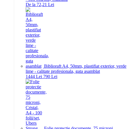
De la 72,21 Lei
Biblioraft A4, 50mm, plastifiat exterior, verde
lime - calitate profesionala, gata asamblat
14
44
Lei
7
90
Lei
Folie protectie documente, 75 microni,