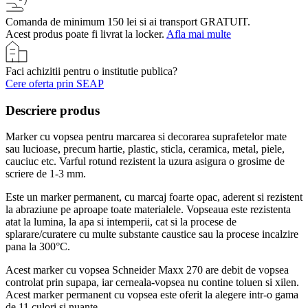
Comanda de minimum 150 lei si ai transport GRATUIT.
Acest produs poate fi livrat la locker.
Afla mai multe
Faci achizitii pentru o institutie publica?
Cere oferta prin SEAP
Descriere produs
Marker cu vopsea pentru marcarea si decorarea suprafetelor mate
sau lucioase, precum hartie, plastic, sticla, ceramica, metal, piele,
cauciuc etc. Varful rotund rezistent la uzura asigura o grosime de
scriere de 1-3 mm.
Este un marker permanent, cu marcaj foarte opac, aderent si rezistent
la abraziune pe aproape toate materialele. Vopseaua este rezistenta
atat la lumina, la apa si intemperii, cat si la procese de
splarare/curatere cu multe substante caustice sau la procese incalzire
pana la 300°C.
Acest marker cu vopsea Schneider Maxx 270 are debit de vopsea
controlat prin supapa, iar cerneala-vopsea nu contine toluen si xilen.
Acest marker permanent cu vopsea este oferit la alegere intr-o gama
de 11 culori si nuante.