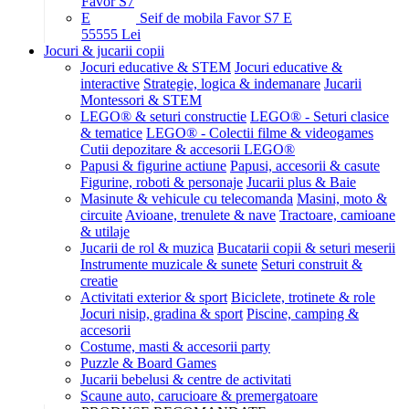
Seif de mobila Favor S7 E
555
55
Lei
Jocuri & jucarii copii
Jocuri educative & STEM
Jocuri educative &
interactive
Strategie, logica & indemanare
Jucarii
Montessori & STEM
LEGO® & seturi constructie
LEGO® - Seturi clasice
& tematice
LEGO® - Colectii filme & videogames
Cutii depozitare & accesorii LEGO®
Papusi & figurine actiune
Papusi, accesorii & casute
Figurine, roboti & personaje
Jucarii plus & Baie
Masinute & vehicule cu telecomanda
Masini, moto &
circuite
Avioane, trenulete & nave
Tractoare, camioane
& utilaje
Jucarii de rol & muzica
Bucatarii copii & seturi meserii
Instrumente muzicale & sunete
Seturi construit &
creatie
Activitati exterior & sport
Biciclete, trotinete & role
Jocuri nisip, gradina & sport
Piscine, camping &
accesorii
Costume, masti & accesorii party
Puzzle & Board Games
Jucarii bebelusi & centre de activitati
Scaune auto, carucioare & premergatoare