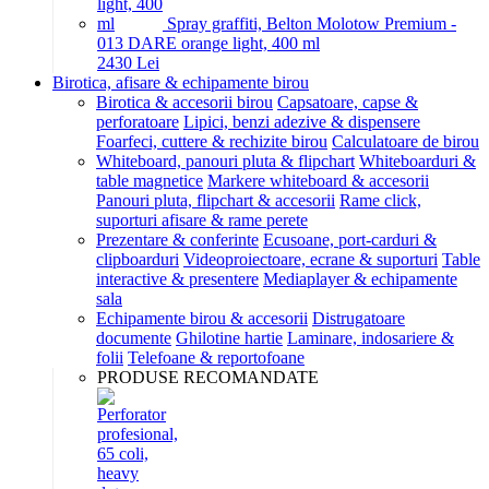
Spray graffiti, Belton Molotow Premium -
013 DARE orange light, 400 ml
24
30
Lei
Birotica, afisare & echipamente birou
Birotica & accesorii birou
Capsatoare, capse &
perforatoare
Lipici, benzi adezive & dispensere
Foarfeci, cuttere & rechizite birou
Calculatoare de birou
Whiteboard, panouri pluta & flipchart
Whiteboarduri &
table magnetice
Markere whiteboard & accesorii
Panouri pluta, flipchart & accesorii
Rame click,
suporturi afisare & rame perete
Prezentare & conferinte
Ecusoane, port-carduri &
clipboarduri
Videoproiectoare, ecrane & suporturi
Table
interactive & presentere
Mediaplayer & echipamente
sala
Echipamente birou & accesorii
Distrugatoare
documente
Ghilotine hartie
Laminare, indosariere &
folii
Telefoane & reportofoane
PRODUSE RECOMANDATE