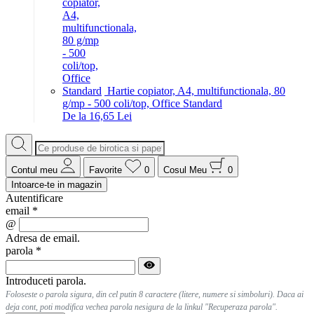
Hartie copiator, A4, multifunctionala, 80
g/mp - 500 coli/top, Office Standard
De la 16,65 Lei
Contul meu
Favorite
0
Cosul Meu
0
Intoarce-te in magazin
Autentificare
email
*
@
Adresa de email.
parola
*
Introduceti parola.
Foloseste o parola sigura, din cel putin 8 caractere (litere, numere si simboluri). Daca ai
deja cont, poti modifica vechea parola nesigura de la linkul "Recuperaza parola".