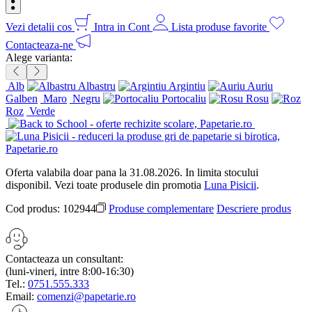
Vezi detalii cos
Intra in Cont
Lista produse favorite
Contacteaza-ne
Alege varianta:
Alb
Albastru
Argintiu
Auriu
Galben
Maro
Negru
Portocaliu
Rosu
Roz
Verde
Oferta valabila doar pana la 31.08.2026. In limita stocului
disponibil. Vezi toate produsele din promotia
Luna Pisicii
.
Cod produs:
102944
Produse complementare
Descriere produs
Contacteaza un consultant:
(luni-vineri, intre 8:00-16:30)
Tel.:
0751.555.333
Email:
comenzi@papetarie.ro