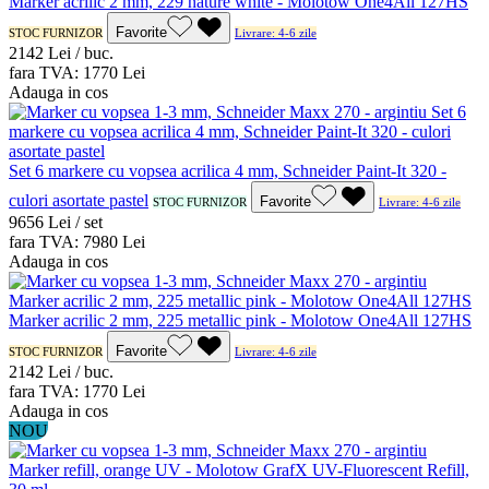
Marker acrilic 2 mm, 229 nature white - Molotow One4All 127HS
Favorite
STOC FURNIZOR
Livrare: 4-6 zile
21
42
Lei / buc.
fara TVA:
17
70
Lei
Adauga in cos
Set 6 markere cu vopsea acrilica 4 mm, Schneider Paint-It 320 -
culori asortate pastel
Favorite
STOC FURNIZOR
Livrare: 4-6 zile
96
56
Lei / set
fara TVA:
79
80
Lei
Adauga in cos
Marker acrilic 2 mm, 225 metallic pink - Molotow One4All 127HS
Favorite
STOC FURNIZOR
Livrare: 4-6 zile
21
42
Lei / buc.
fara TVA:
17
70
Lei
Adauga in cos
NOU