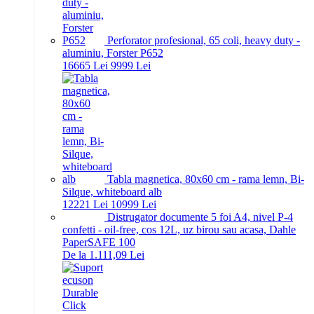
Perforator profesional, 65 coli, heavy duty -
aluminiu, Forster P652
166
65
Lei
99
99
Lei
Tabla magnetica, 80x60 cm - rama lemn, Bi-
Silque, whiteboard alb
122
21
Lei
109
99
Lei
Distrugator documente 5 foi A4, nivel P-4
confetti - oil-free, cos 12L, uz birou sau acasa, Dahle
PaperSAFE 100
De la 1.111,09 Lei