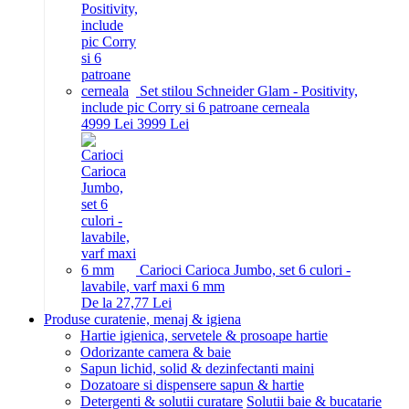
Set stilou Schneider Glam - Positivity,
include pic Corry si 6 patroane cerneala
49
99
Lei
39
99
Lei
Carioci Carioca Jumbo, set 6 culori -
lavabile, varf maxi 6 mm
De la 27,77 Lei
Produse curatenie, menaj & igiena
Hartie igienica, servetele & prosoape hartie
Odorizante camera & baie
Sapun lichid, solid & dezinfectanti maini
Dozatoare si dispensere sapun & hartie
Detergenti & solutii curatare
Solutii baie & bucatarie