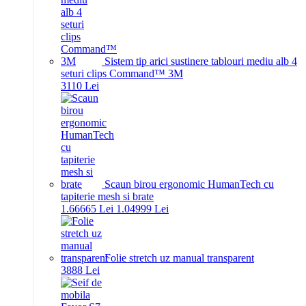
Sistem tip arici sustinere tablouri mediu alb 4
seturi clips Command™ 3M
31
10
Lei
Scaun birou ergonomic HumanTech cu
tapiterie mesh si brate
1.666
65
Lei
1.049
99
Lei
Folie stretch uz manual transparent
38
88
Lei