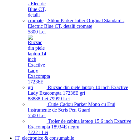
Stilou Parker Jotter Original Standard -
Electric Blue CT, detalii cromate
58
00
Lei
Rucsac din piele laptop 14 inch Exactive
Lady Exacompta 17236E gri
888
88
Lei
799
99
Lei
Cutie Cadou Parker Mono cu Etui
Instrumente de Scris Pen Guard
55
00
Lei
Troler de cabina laptop 15.6 inch Exactive
Exacompta 18934E negru
722
21
Lei
IT, electronice & consumabile