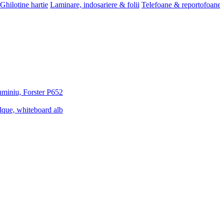
Ghilotine hartie
Laminare, indosariere & folii
Telefoane & reportofoan
luminiu, Forster P652
lque, whiteboard alb