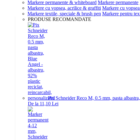
Markere permanente & whiteboard
Markere permanente
Markere cu vopsea, acrilice & graffiti
Markere cu vopsea 
Markere textile, speciale & brush pen
Markere pentru text
PRODUSE RECOMANDATE
Pix Schneider Reco M, 0.5 mm, pasta albastra, B
De la 11,10 Lei