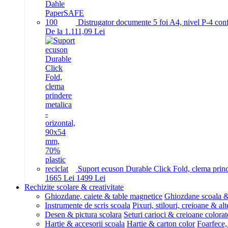
Distrugator documente 5 foi A4, nivel P-4 conf
De la 1.111,09 Lei
Suport ecuson Durable Click Fold, clema prinde
16
65
Lei
14
99
Lei
Rechizite scolare & creativitate
Ghiozdane, caiete & table magnetice
Ghiozdane scoala &
Instrumente de scris scoala
Pixuri, stilouri, creioane & alt
Desen & pictura scolara
Seturi carioci & creioane colorat
Hartie & accesorii scoala
Hartie & carton color
Foarfece,