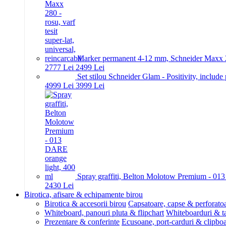
Marker permanent 4-12 mm, Schneider Maxx 280 -
27
77
Lei
24
99
Lei
Set stilou Schneider Glam - Positivity, include
49
99
Lei
39
99
Lei
Spray graffiti, Belton Molotow Premium - 01
24
30
Lei
Birotica, afisare & echipamente birou
Birotica & accesorii birou
Capsatoare, capse & perforato
Whiteboard, panouri pluta & flipchart
Whiteboarduri & t
Prezentare & conferinte
Ecusoane, port-carduri & clipboa