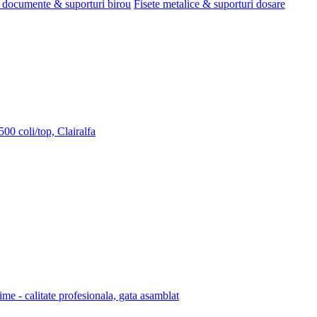
 documente & suporturi birou
Fisete metalice & suporturi dosare
00 coli/top, Clairalfa
lime - calitate profesionala, gata asamblat