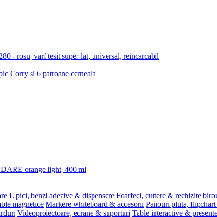
 rosu, varf tesit super-lat, universal, reincarcabil
 pic Corry si 6 patroane cerneala
3 DARE orange light, 400 ml
are
Lipici, benzi adezive & dispensere
Foarfeci, cuttere & rechizite biro
able magnetice
Markere whiteboard & accesorii
Panouri pluta, flipchart
rduri
Videoproiectoare, ecrane & suporturi
Table interactive & present