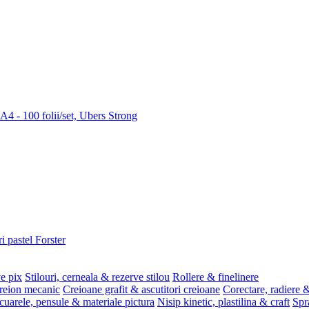
 A4 - 100 folii/set, Ubers Strong
i pastel Forster
ve pix
Stilouri, cerneala & rezerve stilou
Rollere & finelinere
reion mecanic
Creioane grafit & ascutitori creioane
Corectare, radiere &
uarele, pensule & materiale pictura
Nisip kinetic, plastilina & craft
Spr