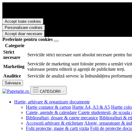
Papetarie.ro foloseste cookies pentru a tine minte faptul ca v-ati logat
livra functii avansate si continut personalizat de marketing.
Pentru a va putea bucura de intreaga experienta ca vizitator Papetarie.
Accept toate cookies
Personalizare cookies
Accept doar necesare
Preferinte pentru cookies
Categorie
Strict
Serviciile strict necesare sunt absolut necesare pentru fu
necesare
Serviciile de marketing sunt folosite pentru a urmări vizit
Marketing
valoroase pentru editorii și agenții de publicitate terți.
Analitice
Serviciile de analiză servesc la îmbunătățirea performanțe
Salveaza
CATEGORII
Hartie, arhivare & organizare documente
Hartie copiator & carton
Hartie A4, A3 & A5
Hartie colo
Caiete, agende & calendare
Caiete studentesti, de scoala
Bibliorafturi, dosare & caiete mecanice
Bibliorafturi & et
Accesorii arhivare & etichetare
Alonje, separatoare & ind
Folii protectie, mape & carti vizita
Folii de protectie doc