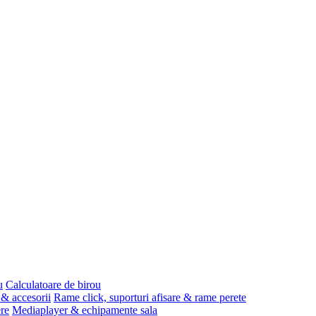
u
Calculatoare de birou
 & accesorii
Rame click, suporturi afisare & rame perete
ere
Mediaplayer & echipamente sala