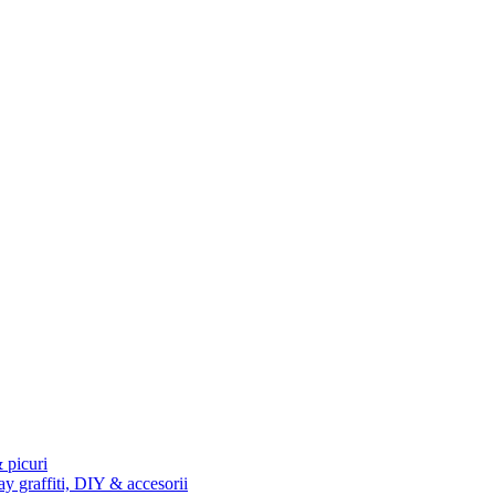
 picuri
ay graffiti, DIY & accesorii