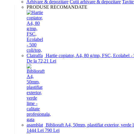
Arhivare & depozitare
Cutii arhivare & depozitare
Tavite
PRODUSE RECOMANDATE
Hartie copiator, A4, 80 g/mp, FSC, Ecolabel - 5
De la 72,21 Lei
Biblioraft A4, 50mm, plastifiat exterior, verde 
14
44
Lei
7
90
Lei