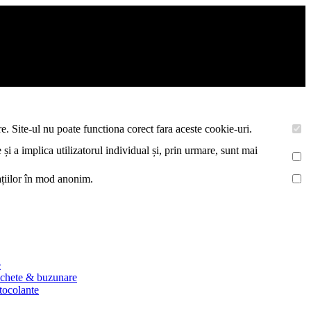
asemenea acestea vor colecta statistici anonime, pentru a va oferi si
e. Site-ul nu poate functiona corect fara aceste cookie-uri.
 și a implica utilizatorul individual și, prin urmare, sunt mai
mațiilor în mod anonim.
e
ichete & buzunare
utocolante