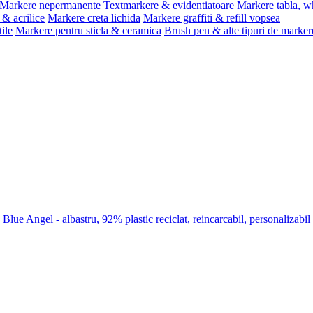
Markere nepermanente
Textmarkere & evidentiatoare
Markere tabla, w
& acrilice
Markere creta lichida
Markere graffiti & refill vopsea
ile
Markere pentru sticla & ceramica
Brush pen & alte tipuri de marker
lue Angel - albastru, 92% plastic reciclat, reincarcabil, personalizabil