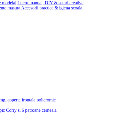
 & modelaj
Lucru manual, DIY & seturi creative
ente masura
Accesorii practice & igiena scoala
/mp, coperta frontala policromie
 pic Corry si 6 patroane cerneala