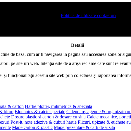
 pe site si pentru a va putea stoca produsele in cosul de cumparaturi. De 
ro este necesar sa fiti de acord cu
Politica de utilizare cookie-uri
.
Detalii
nctiile de baza, cum ar fi navigarea in pagina sau accesarea zonelor sigur
atorii pe site-uri web. Intenția este de a afișa reclame care sunt relevante
i și funcționalității acestui site web prin colectarea și raportarea infor
rata & carton
Hartie plotter, milimetrica & speciala
 & birou
Blocnotes & caiete speciale
Calendare, agende & organizatoar
ichete
Dosare plastic si carton & dosare cu sina
Caiete mecanice, portet
exuri
Post-it, note adezive & cuburi hartie
Plicuri, tipizate & etichete a
umente
Mape carton & plastic
Mape prezentare & carti de vizita