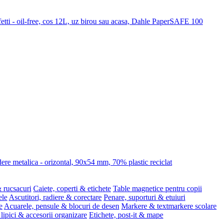
etti - oil-free, cos 12L, uz birou sau acasa, Dahle PaperSAFE 100
re metalica - orizontal, 90x54 mm, 70% plastic reciclat
 rucsacuri
Caiete, coperti & etichete
Table magnetice pentru copii
ele
Ascutitori, radiere & corectare
Penare, suporturi & etuiuri
e
Acuarele, pensule & blocuri de desen
Markere & textmarkere scolare
 lipici & accesorii organizare
Etichete, post-it & mape