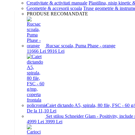
Creativitate & activitati manuale
Plastilina, nisip kinetic
Geometrie & accesorii scoala
Truse geometrie & instrum
PRODUSE RECOMANDATE
Rucsac scoala, Puma Phase - orange
116
66
Lei
99
16
Lei
Caiet dictando A5, spirala, 80 file, FSC - 60 g
De la 11,10 Lei
Set stilou Schneider Glam - Positivity, include
49
99
Lei
39
99
Lei