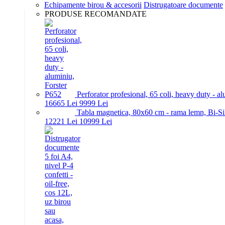
Echipamente birou & accesorii
Distrugatoare documente
PRODUSE RECOMANDATE
Perforator profesional, 65 coli, heavy duty - a
166
65
Lei
99
99
Lei
Tabla magnetica, 80x60 cm - rama lemn, Bi-Si
122
21
Lei
109
99
Lei