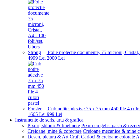
Folie protectie documente, 75 microni, Cristal,
49
99
Lei
20
00
Lei
Cub notite adezive 75 x 75 mm 450 file 4 culor
16
65
Lei
9
99
Lei
Instrumente de scris, arta & grafica
Pixuri, stilouri & finelinere
Pixuri cu gel si pasta & rezer
Creioane, mine & corectare
Creioane mecanice & mine c
Desen, pictura & Art Craft
Carioci & creioane colorate
Ac