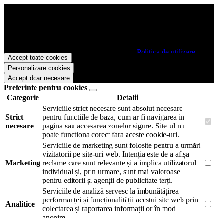
Papetarie.ro foloseste cookies pentru a tine minte faptul ca v-ati logat
pe site si pentru a va putea stoca produsele in cosul de cumparaturi.
De asemenea acestea vor colecta statistici anonime, pentru a va oferi
si livra functii avansate si continut personalizat de marketing.
Pentru a va putea bucura de intreaga experienta ca vizitator
Papetarie.ro este necesar sa fiti de acord cu
Politica de utilizare
Accept toate cookies
cookie-uri
.
Personalizare cookies
Accept doar necesare
Preferinte pentru cookies
Categorie
Detalii
Serviciile strict necesare sunt absolut necesare
Strict
pentru functiile de baza, cum ar fi navigarea in
necesare
pagina sau accesarea zonelor sigure. Site-ul nu
poate functiona corect fara aceste cookie-uri.
Serviciile de marketing sunt folosite pentru a urmări
vizitatorii pe site-uri web. Intenția este de a afișa
Marketing
reclame care sunt relevante și a implica utilizatorul
individual și, prin urmare, sunt mai valoroase
pentru editorii și agenții de publicitate terți.
Serviciile de analiză servesc la îmbunătățirea
performanței și funcționalității acestui site web prin
Analitice
colectarea și raportarea informațiilor în mod
anonim.