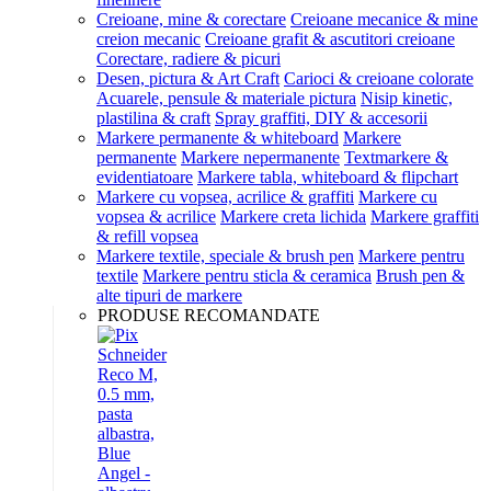
Creioane, mine & corectare
Creioane mecanice & mine
creion mecanic
Creioane grafit & ascutitori creioane
Corectare, radiere & picuri
Desen, pictura & Art Craft
Carioci & creioane colorate
Acuarele, pensule & materiale pictura
Nisip kinetic,
plastilina & craft
Spray graffiti, DIY & accesorii
Markere permanente & whiteboard
Markere
permanente
Markere nepermanente
Textmarkere &
evidentiatoare
Markere tabla, whiteboard & flipchart
Markere cu vopsea, acrilice & graffiti
Markere cu
vopsea & acrilice
Markere creta lichida
Markere graffiti
& refill vopsea
Markere textile, speciale & brush pen
Markere pentru
textile
Markere pentru sticla & ceramica
Brush pen &
alte tipuri de markere
PRODUSE RECOMANDATE