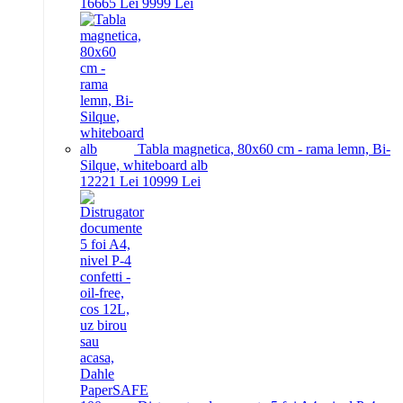
166
65
Lei
99
99
Lei
Tabla magnetica, 80x60 cm - rama lemn, Bi-
Silque, whiteboard alb
122
21
Lei
109
99
Lei