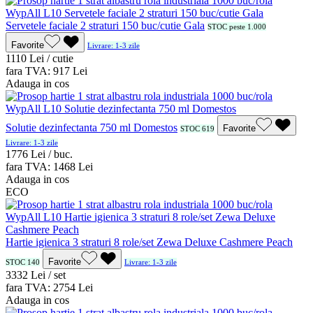
Servetele faciale 2 straturi 150 buc/cutie Gala
STOC peste 1.000
Favorite
Livrare: 1-3 zile
11
10
Lei / cutie
fara TVA:
9
17
Lei
Adauga in cos
Solutie dezinfectanta 750 ml Domestos
Favorite
STOC 619
Livrare: 1-3 zile
17
76
Lei / buc.
fara TVA:
14
68
Lei
Adauga in cos
ECO
Hartie igienica 3 straturi 8 role/set Zewa Deluxe Cashmere Peach
Favorite
STOC 140
Livrare: 1-3 zile
33
32
Lei / set
fara TVA:
27
54
Lei
Adauga in cos