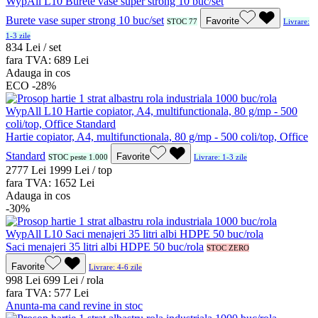
Burete vase super strong 10 buc/set
Favorite
STOC 77
Livrare:
1-3 zile
8
34
Lei / set
fara TVA:
6
89
Lei
Adauga in cos
ECO
-28%
Hartie copiator, A4, multifunctionala, 80 g/mp - 500 coli/top, Office
Standard
Favorite
STOC peste 1.000
Livrare: 1-3 zile
27
77
Lei
19
99
Lei / top
fara TVA:
16
52
Lei
Adauga in cos
-30%
Saci menajeri 35 litri albi HDPE 50 buc/rola
STOC ZERO
Favorite
Livrare: 4-6 zile
9
98
Lei
6
99
Lei / rola
fara TVA:
5
77
Lei
Anunta-ma cand revine in stoc