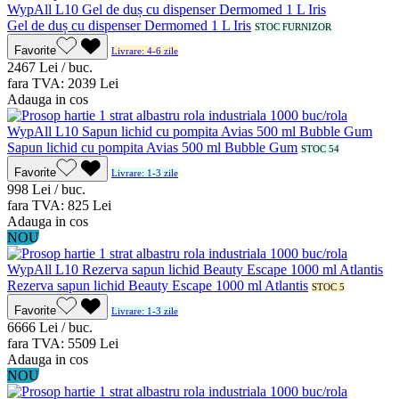
Gel de duș cu dispenser Dermomed 1 L Iris
STOC FURNIZOR
Favorite
Livrare: 4-6 zile
24
67
Lei / buc.
fara TVA:
20
39
Lei
Adauga in cos
Sapun lichid cu pompita Avias 500 ml Bubble Gum
STOC 54
Favorite
Livrare: 1-3 zile
9
98
Lei / buc.
fara TVA:
8
25
Lei
Adauga in cos
NOU
Rezerva sapun lichid Beauty Escape 1000 ml Atlantis
STOC 5
Favorite
Livrare: 1-3 zile
66
66
Lei / buc.
fara TVA:
55
09
Lei
Adauga in cos
NOU