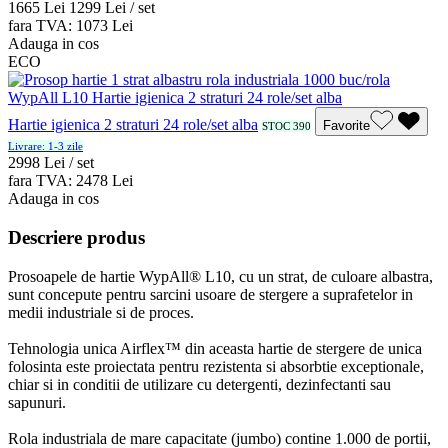
16
65
Lei
12
99
Lei / set
fara TVA:
10
73
Lei
Adauga in cos
ECO
Hartie igienica 2 straturi 24 role/set alba
Favorite
STOC 390
Livrare: 1-3 zile
29
98
Lei / set
fara TVA:
24
78
Lei
Adauga in cos
Descriere produs
Prosoapele de hartie WypAll® L10, cu un strat, de culoare albastra,
sunt concepute pentru sarcini usoare de stergere a suprafetelor in
medii industriale si de proces.
Tehnologia unica Airflex™ din aceasta hartie de stergere de unica
folosinta este proiectata pentru rezistenta si absorbtie exceptionale,
chiar si in conditii de utilizare cu detergenti, dezinfectanti sau
sapunuri.
Rola industriala de mare capacitate (jumbo) contine 1.000 de portii,