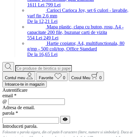
16
11
Lei
7
99
Lei
Carioci Carioca Joy, set 6 culori - lavabile,
varf fin 2.6 mm
De la 12,21 Lei
Mapa plastic, clapa cu buton, rosu, A4 -
capacitate 200 file, buzunar carti de vizita
5
54
Lei
2
49
Lei
Hartie copiator, A4, multifunctionala, 80
g/mp - 500 coli/top, Office Standard
De la 16,65 Lei
Contul meu
Favorite
0
Cosul Meu
0
Intoarce-te in magazin
Autentificare
email
*
@
Adresa de email.
parola
*
Introduceti parola.
Foloseste o parola sigura, din cel putin 8 caractere (litere, numere si simboluri). Daca ai