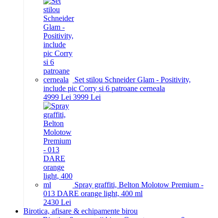
Set stilou Schneider Glam - Positivity,
include pic Corry si 6 patroane cerneala
49
99
Lei
39
99
Lei
Spray graffiti, Belton Molotow Premium -
013 DARE orange light, 400 ml
24
30
Lei
Birotica, afisare & echipamente birou