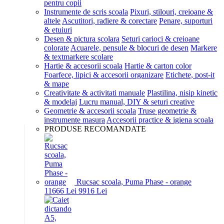
pentru copii
Instrumente de scris scoala
Pixuri, stilouri, creioane &
altele
Ascutitori, radiere & corectare
Penare, suporturi
& etuiuri
Desen & pictura scolara
Seturi carioci & creioane
colorate
Acuarele, pensule & blocuri de desen
Markere
& textmarkere scolare
Hartie & accesorii scoala
Hartie & carton color
Foarfece, lipici & accesorii organizare
Etichete, post-it
& mape
Creativitate & activitati manuale
Plastilina, nisip kinetic
& modelaj
Lucru manual, DIY & seturi creative
Geometrie & accesorii scoala
Truse geometrie &
instrumente masura
Accesorii practice & igiena scoala
PRODUSE RECOMANDATE
Rucsac scoala, Puma Phase - orange
116
66
Lei
99
16
Lei