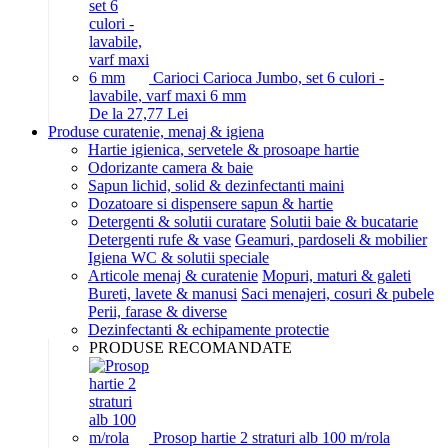
Carioci Carioca Jumbo, set 6 culori -
lavabile, varf maxi 6 mm
De la 27,77 Lei
Produse curatenie, menaj & igiena
Hartie igienica, servetele & prosoape hartie
Odorizante camera & baie
Sapun lichid, solid & dezinfectanti maini
Dozatoare si dispensere sapun & hartie
Detergenti & solutii curatare
Solutii baie & bucatarie
Detergenti rufe & vase
Geamuri, pardoseli & mobilier
Igiena WC & solutii speciale
Articole menaj & curatenie
Mopuri, maturi & galeti
Bureti, lavete & manusi
Saci menajeri, cosuri & pubele
Perii, farase & diverse
Dezinfectanti & echipamente protectie
PRODUSE RECOMANDATE
Prosop hartie 2 straturi alb 100 m/rola