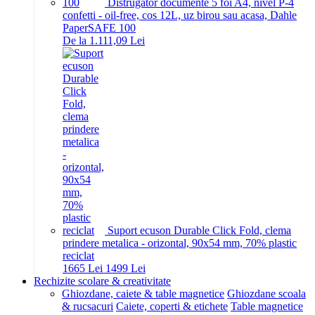
Distrugator documente 5 foi A4, nivel P-4
confetti - oil-free, cos 12L, uz birou sau acasa, Dahle
PaperSAFE 100
De la 1.111,09 Lei
Suport ecuson Durable Click Fold, clema
prindere metalica - orizontal, 90x54 mm, 70% plastic
reciclat
16
65
Lei
14
99
Lei
Rechizite scolare & creativitate
Ghiozdane, caiete & table magnetice
Ghiozdane scoala
& rucsacuri
Caiete, coperti & etichete
Table magnetice