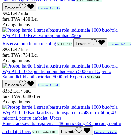
STOC peste 1.000
Favorite
Livrare: 1-3 zile
5
54
Lei / rola
fara TVA:
4
58
Lei
Adauga in cos
Rezerva mop bumbac 250 g
Favorite
STOC 817
Livrare: 1-3 zile
8
88
Lei / buc.
fara TVA:
7
34
Lei
Adauga in cos
Sapun lichid antibacterian 5000 ml Expertto
STOC 40
Favorite
Livrare: 1-3 zile
83
32
Lei / buc.
fara TVA:
68
86
Lei
Adauga in cos
Banda adeziva transparenta - 48mm x 66m, 43 microni, pentru
ambalat, Ubers
Favorite
STOC peste 1.000
Livrare: 1-3 zile