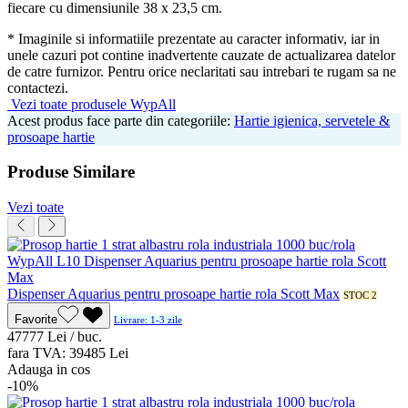
fiecare cu dimensiunile 38 x 23,5 cm.
* Imaginile si informatiile prezentate au caracter informativ, iar in
unele cazuri pot contine inadvertente cauzate de actualizarea datelor
de catre furnizor. Pentru orice neclaritati sau intrebari te rugam sa ne
contactezi.
Vezi toate produsele WypAll
Acest produs face parte din categoriile:
Hartie igienica, servetele &
prosoape hartie
Produse Similare
Vezi toate
Dispenser Aquarius pentru prosoape hartie rola Scott Max
STOC 2
Favorite
Livrare: 1-3 zile
477
77
Lei / buc.
fara TVA:
394
85
Lei
Adauga in cos
-10%