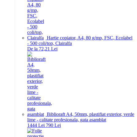
Hartie copiator, A4, 80 g/mp, FSC, Ecolabel
- 500 coli/top, Clairalfa
De la 72,21 Lei
Biblioraft A4, 50mm, plastifiat exterior, verde
lime - calitate profesionala, gata asamblat
14
44
Lei
7
90
Lei