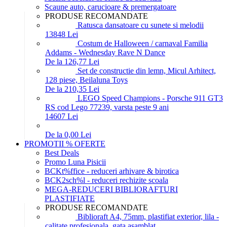
Scaune auto, carucioare & premergatoare
PRODUSE RECOMANDATE
Ratusca dansatoare cu sunete si melodii
138
48
Lei
Costum de Halloween / carnaval Familia
Addams - Wednesday Rave N Dance
De la 126,77 Lei
Set de constructie din lemn, Micul Arhitect,
128 piese, Beilaluna Toys
De la 210,35 Lei
LEGO Speed Champions - Porsche 911 GT3
RS cod Lego 77239, varsta peste 9 ani
146
07
Lei
De la 0,00 Lei
PROMOTII % OFERTE
Best Deals
Promo Luna Pisicii
BCKt%ffice - reduceri arhivare & birotica
BCK2sch%l - reduceri rechizite scoala
MEGA-REDUCERI BIBLIORAFTURI
PLASTIFIATE
PRODUSE RECOMANDATE
Biblioraft A4, 75mm, plastifiat exterior, lila -
calitate profesionala, gata asamblat