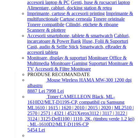
accesorii laptop & PC
Genti, huse & rucsacuri laptop
Alimentare, cabluri, docking station & retea
Imprimante, cartuse & accesorii printing
Imprimante &
multifunctionale
Cartuse cerneala
Tonere originale
Tonere compatibile
Cilindri, etichete & riboane
Scannere & plottere
Accesorii smartphone, tablete & smartwatch
Cabluri,
incarcatoare & Power Bank
Huse, Folii & Suporturi
Casti, audio & Selfie Stick
Smartwatch, eReader &
accesorii tableta
Monitoare, display & suporturi
Monitoare Office &
Multimedia
Monitoare Gaming
Suporturi Monitoare &
TV
Accesorii & Filtre Monitoare
PRODUSE RECOMANDATE
Mouse Wireless HAMA MW-300 1200 dpi
albastru
88
87
Lei
79
98
Lei
Toner CAMELLEON Black, ML-
1610D2/MLT-D119S-CP, compatibil cu Samsung
ML1610 | 1615 | 1620 | 2010 | 2015 | 2020 | ML2510 |
2570 | 2571 | 4321 | 4521Xerox3112 | 3117 | 3122 |
3124 | 3125;Dell1100 | 1110, 2K, (timbru verde 1.2 lei)
, ML-1610D2/MLT-D119S-CP
54
54
Lei