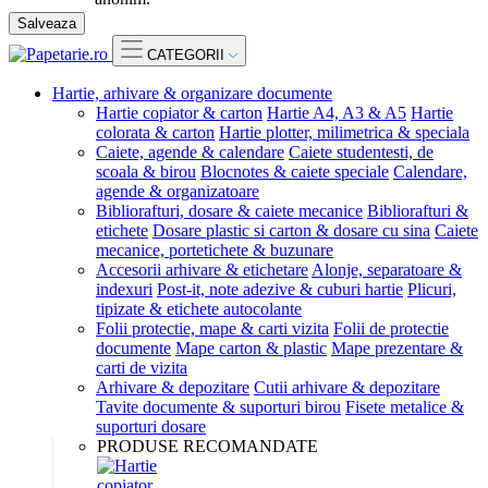
Salveaza
CATEGORII
Hartie, arhivare & organizare documente
Hartie copiator & carton
Hartie A4, A3 & A5
Hartie
colorata & carton
Hartie plotter, milimetrica & speciala
Caiete, agende & calendare
Caiete studentesti, de
scoala & birou
Blocnotes & caiete speciale
Calendare,
agende & organizatoare
Bibliorafturi, dosare & caiete mecanice
Bibliorafturi &
etichete
Dosare plastic si carton & dosare cu sina
Caiete
mecanice, portetichete & buzunare
Accesorii arhivare & etichetare
Alonje, separatoare &
indexuri
Post-it, note adezive & cuburi hartie
Plicuri,
tipizate & etichete autocolante
Folii protectie, mape & carti vizita
Folii de protectie
documente
Mape carton & plastic
Mape prezentare &
carti de vizita
Arhivare & depozitare
Cutii arhivare & depozitare
Tavite documente & suporturi birou
Fisete metalice &
suporturi dosare
PRODUSE RECOMANDATE