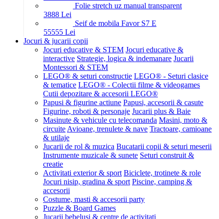
Folie stretch uz manual transparent
38
88
Lei
Seif de mobila Favor S7 E
555
55
Lei
Jocuri & jucarii copii
Jocuri educative & STEM
Jocuri educative &
interactive
Strategie, logica & indemanare
Jucarii
Montessori & STEM
LEGO® & seturi constructie
LEGO® - Seturi clasice
& tematice
LEGO® - Colectii filme & videogames
Cutii depozitare & accesorii LEGO®
Papusi & figurine actiune
Papusi, accesorii & casute
Figurine, roboti & personaje
Jucarii plus & Baie
Masinute & vehicule cu telecomanda
Masini, moto &
circuite
Avioane, trenulete & nave
Tractoare, camioane
& utilaje
Jucarii de rol & muzica
Bucatarii copii & seturi meserii
Instrumente muzicale & sunete
Seturi construit &
creatie
Activitati exterior & sport
Biciclete, trotinete & role
Jocuri nisip, gradina & sport
Piscine, camping &
accesorii
Costume, masti & accesorii party
Puzzle & Board Games
Jucarii bebelusi & centre de activitati