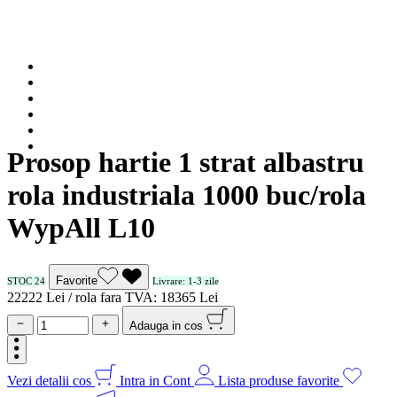
Prosop hartie 1 strat albastru
rola industriala 1000 buc/rola
WypAll L10
Favorite
STOC 24
Livrare: 1-3 zile
222
22
Lei / rola
fara TVA:
183
65
Lei
Adauga in cos
Vezi detalii cos
Intra in Cont
Lista produse favorite