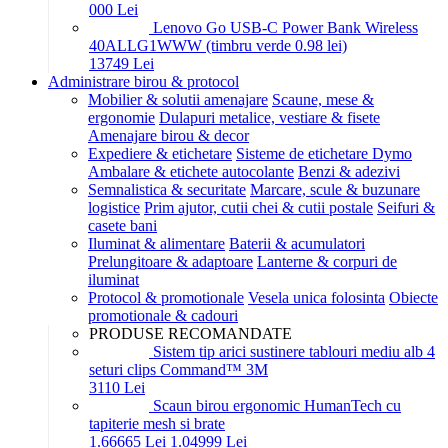
0
00
Lei
Lenovo Go USB-C Power Bank Wireless
40ALLG1WWW (timbru verde 0.98 lei)
137
49
Lei
Administrare birou & protocol
Mobilier & solutii amenajare
Scaune, mese &
ergonomie
Dulapuri metalice, vestiare & fisete
Amenajare birou & decor
Expediere & etichetare
Sisteme de etichetare Dymo
Ambalare & etichete autocolante
Benzi & adezivi
Semnalistica & securitate
Marcare, scule & buzunare
logistice
Prim ajutor, cutii chei & cutii postale
Seifuri &
casete bani
Iluminat & alimentare
Baterii & acumulatori
Prelungitoare & adaptoare
Lanterne & corpuri de
iluminat
Protocol & promotionale
Vesela unica folosinta
Obiecte
promotionale & cadouri
PRODUSE RECOMANDATE
Sistem tip arici sustinere tablouri mediu alb 4
seturi clips Command™ 3M
31
10
Lei
Scaun birou ergonomic HumanTech cu
tapiterie mesh si brate
1.666
65
Lei
1.049
99
Lei