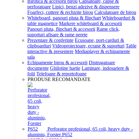
Birotica & accesorii birou
Capsatoare, capse &
perforatoare
Lipici, benzi adezive & dispensere
Foarfeci, cuttere & rechizite birou
Calculatoare de birou
Whiteboard, panouri pluta & flipchart
Whiteboarduri &
table magnetice
Markere whiteboard & accesorii
Panouri pluta, flipchart & accesorii
Rame click,
suporturi afisare & rame perete
Prezentare & conferinte
Ecusoane, port-carduri &
clipboarduri
Videoproiectoare, ecrane & suporturi
Table
interactive & presentere
Mediaplayer & echipamente
sala
Echipamente birou & accesorii
Distrugatoare
documente
Ghilotine hartie
Laminare, indosariere &
folii
Telefoane & reportofoane
PRODUSE RECOMANDATE
Perforator profesional, 65 coli, heavy duty -
aluminiu, Forster P652