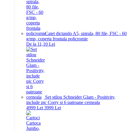
Caiet dictando A5, spirala, 80 file, FSC - 60
g/mp, coperta frontala policromie
De la 11,10 Lei
Set stilou Schneider Glam - Positivity,
include pic Corry si 6 patroane cerneala
49
99
Lei
39
99
Lei