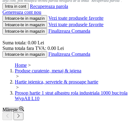
deja cont, poti modifica vechea parola nesigura de la linkul "Recuperaza parola".
Recupereaza parola
Intra in cont
Genereaza cont nou
Vezi toate produsele favorite
Intoarce-te in magazin
Vezi toate produsele favorite
Intoarce-te in magazin
Finalizeaza Comanda
Intoarce-te in magazin
Suma totala:
0.00
Lei
Suma totala fara TVA:
0.00
Lei
Finalizeaza Comanda
Intoarce-te in magazin
Home
>
Produse curatenie, menaj & igiena
>
Hartie igienica, servetele & prosoape hartie
>
Prosop hartie 1 strat albastru rola industriala 1000 buc/rola
WypAll L10
Mărește