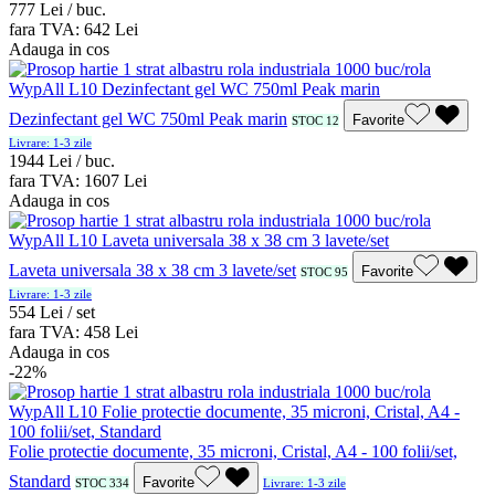
7
77
Lei / buc.
fara TVA:
6
42
Lei
Adauga in cos
Dezinfectant gel WC 750ml Peak marin
Favorite
STOC 12
Livrare: 1-3 zile
19
44
Lei / buc.
fara TVA:
16
07
Lei
Adauga in cos
Laveta universala 38 x 38 cm 3 lavete/set
Favorite
STOC 95
Livrare: 1-3 zile
5
54
Lei / set
fara TVA:
4
58
Lei
Adauga in cos
-22%
Folie protectie documente, 35 microni, Cristal, A4 - 100 folii/set,
Standard
Favorite
STOC 334
Livrare: 1-3 zile