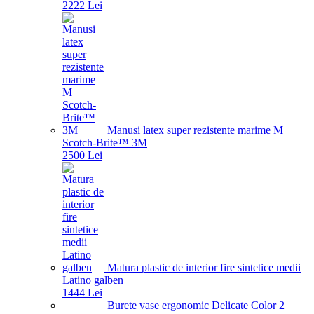
22
22
Lei
Manusi latex super rezistente marime M
Scotch-Brite™ 3M
25
00
Lei
Matura plastic de interior fire sintetice medii
Latino galben
14
44
Lei
Burete vase ergonomic Delicate Color 2