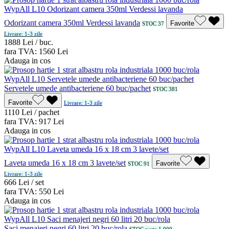
Odorizant camera 350ml Verdessi lavanda
Favorite
STOC 37
Livrare: 1-3 zile
18
88
Lei / buc.
fara TVA:
15
60
Lei
Adauga in cos
Servetele umede antibacteriene 60 buc/pachet
STOC 381
Favorite
Livrare: 1-3 zile
11
10
Lei / pachet
fara TVA:
9
17
Lei
Adauga in cos
Laveta umeda 16 x 18 cm 3 lavete/set
Favorite
STOC 91
Livrare: 1-3 zile
6
66
Lei / set
fara TVA:
5
50
Lei
Adauga in cos
Saci menajeri negri 60 litri 20 buc/rola