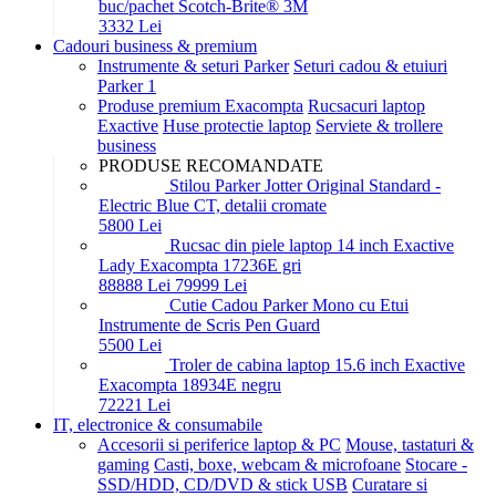
buc/pachet Scotch-Brite® 3M
33
32
Lei
Cadouri business & premium
Instrumente & seturi Parker
Seturi cadou & etuiuri
Parker 1
Produse premium Exacompta
Rucsacuri laptop
Exactive
Huse protectie laptop
Serviete & trollere
business
PRODUSE RECOMANDATE
Stilou Parker Jotter Original Standard -
Electric Blue CT, detalii cromate
58
00
Lei
Rucsac din piele laptop 14 inch Exactive
Lady Exacompta 17236E gri
888
88
Lei
799
99
Lei
Cutie Cadou Parker Mono cu Etui
Instrumente de Scris Pen Guard
55
00
Lei
Troler de cabina laptop 15.6 inch Exactive
Exacompta 18934E negru
722
21
Lei
IT, electronice & consumabile
Accesorii si periferice laptop & PC
Mouse, tastaturi &
gaming
Casti, boxe, webcam & microfoane
Stocare -
SSD/HDD, CD/DVD & stick USB
Curatare si