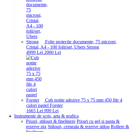
Folie protectie documente, 75 microni,
Cristal, A4 - 100 folii/set, Ubers Strong
49
99
Lei
20
00
Lei
Cub notite adezive 75 x 75 mm 450 file 4
culori pastel Forster
16
65
Lei
9
99
Lei
Instrumente de scris, arta & grafica
Pixuri, stilouri & finelinere
Pixuri cu gel si pasta &
rezerve pix
Stilouri, cerneala & rezerve stilou
Rollere &
finelinere