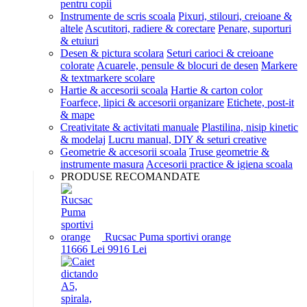
pentru copii
Instrumente de scris scoala
Pixuri, stilouri, creioane &
altele
Ascutitori, radiere & corectare
Penare, suporturi
& etuiuri
Desen & pictura scolara
Seturi carioci & creioane
colorate
Acuarele, pensule & blocuri de desen
Markere
& textmarkere scolare
Hartie & accesorii scoala
Hartie & carton color
Foarfece, lipici & accesorii organizare
Etichete, post-it
& mape
Creativitate & activitati manuale
Plastilina, nisip kinetic
& modelaj
Lucru manual, DIY & seturi creative
Geometrie & accesorii scoala
Truse geometrie &
instrumente masura
Accesorii practice & igiena scoala
PRODUSE RECOMANDATE
Rucsac Puma sportivi orange
116
66
Lei
99
16
Lei