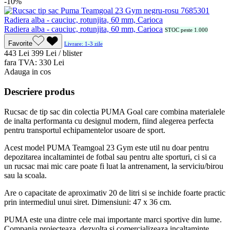
-10%
Radiera alba - cauciuc, rotunjita, 60 mm, Carioca
STOC peste 1.000
Favorite
Livrare: 1-3 zile
4
43
Lei
3
99
Lei / blister
fara TVA:
3
30
Lei
Adauga in cos
Descriere produs
Rucsac de tip sac din colectia PUMA Goal care combina materialele
de inalta performanta cu designul modern, fiind alegerea perfecta
pentru transportul echipamentelor usoare de sport.
Acest model PUMA Teamgoal 23 Gym este util nu doar pentru
depozitarea incaltamintei de fotbal sau pentru alte sporturi, ci si ca
un rucsac mai mic care poate fi luat la antrenament, la serviciu/birou
sau la scoala.
Are o capacitate de aproximativ 20 de litri si se inchide foarte practic
prin intermediul unui siret. Dimensiuni: 47 x 36 cm.
PUMA este una dintre cele mai importante marci sportive din lume.
Compania proiecteaza, dezvolta si comercializeaza incaltaminte,