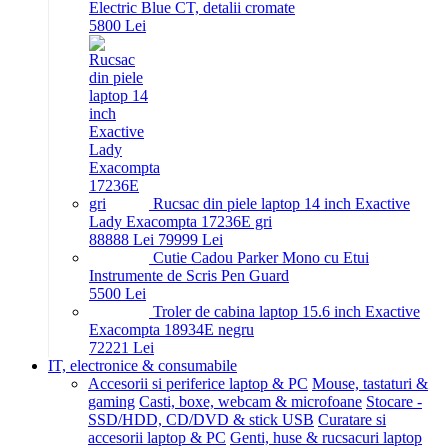
Electric Blue CT, detalii cromate
58
00
Lei
Rucsac din piele laptop 14 inch Exactive
Lady Exacompta 17236E gri
888
88
Lei
799
99
Lei
Cutie Cadou Parker Mono cu Etui
Instrumente de Scris Pen Guard
55
00
Lei
Troler de cabina laptop 15.6 inch Exactive
Exacompta 18934E negru
722
21
Lei
IT, electronice & consumabile
Accesorii si periferice laptop & PC
Mouse, tastaturi &
gaming
Casti, boxe, webcam & microfoane
Stocare -
SSD/HDD, CD/DVD & stick USB
Curatare si
accesorii laptop & PC
Genti, huse & rucsacuri laptop