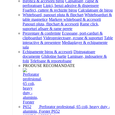
Birotica & accesorii birou
Capsatoare, capse &
perforatoare
Lipici, benzi adezive & dispensere
Foarfeci, cuttere & rechizite birou
Calculatoare de birou
Whiteboard, panouri pluta & flipchart
Whiteboarduri &
table magnetice
Markere whiteboard & accesorii
Panouri pluta, flipchart & accesorii
Rame click,
suporturi afisare & rame perete
Prezentare & conferinte
Ecusoane, port-carduri &
clipboarduri
Videoproiectoare, ecrane & suporturi
Table
interactive & presentere
Mediaplayer & echipamente
sala
Echipamente birou & accesorii
Distrugatoare
documente
Ghilotine hartie
Laminare, indosariere &
folii
Telefoane & reportofoane
PRODUSE RECOMANDATE
Perforator profesional, 65 coli, heavy duty -
aluminiu, Forster P652