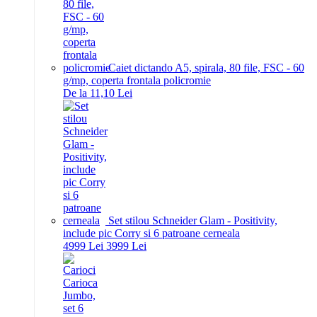
Caiet dictando A5, spirala, 80 file, FSC - 60
g/mp, coperta frontala policromie
De la 11,10 Lei
Set stilou Schneider Glam - Positivity,
include pic Corry si 6 patroane cerneala
49
99
Lei
39
99
Lei