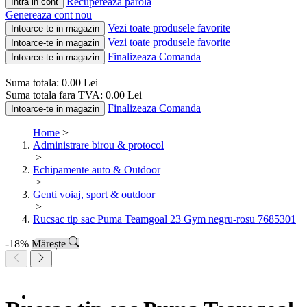
Recupereaza parola
Intra in cont
Genereaza cont nou
Vezi toate produsele favorite
Intoarce-te in magazin
Vezi toate produsele favorite
Intoarce-te in magazin
Finalizeaza Comanda
Intoarce-te in magazin
Suma totala:
0.00
Lei
Suma totala fara TVA:
0.00
Lei
Finalizeaza Comanda
Intoarce-te in magazin
Home
>
Administrare birou & protocol
>
Echipamente auto & Outdoor
>
Genti voiaj, sport & outdoor
>
Rucsac tip sac Puma Teamgoal 23 Gym negru-rosu 7685301
-18%
Mărește