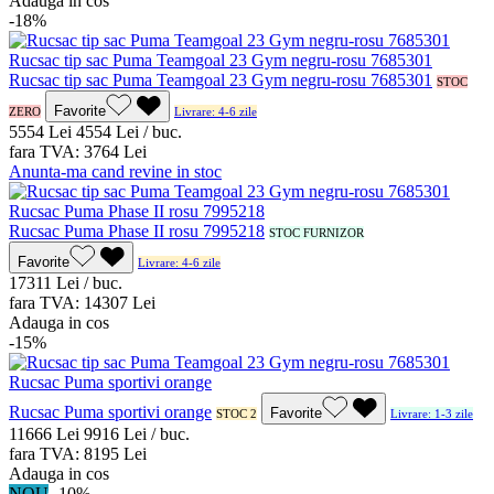
Adauga in cos
-18%
Rucsac tip sac Puma Teamgoal 23 Gym negru-rosu 7685301
STOC
Favorite
ZERO
Livrare: 4-6 zile
55
54
Lei
45
54
Lei / buc.
fara TVA:
37
64
Lei
Anunta-ma cand revine in stoc
Rucsac Puma Phase II rosu 7995218
STOC FURNIZOR
Favorite
Livrare: 4-6 zile
173
11
Lei / buc.
fara TVA:
143
07
Lei
Adauga in cos
-15%
Rucsac Puma sportivi orange
Favorite
STOC 2
Livrare: 1-3 zile
116
66
Lei
99
16
Lei / buc.
fara TVA:
81
95
Lei
Adauga in cos
NOU
-10%