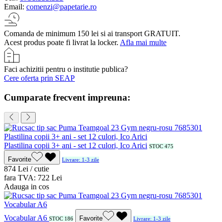
Email:
comenzi@papetarie.ro
Comanda de minimum 150 lei si ai transport GRATUIT.
Acest produs poate fi livrat la locker.
Afla mai multe
Faci achizitii pentru o institutie publica?
Cere oferta prin SEAP
Cumparate frecvent impreuna:
Plastilina copii 3+ ani - set 12 culori, Ico Arici
STOC 475
Favorite
Livrare: 1-3 zile
8
74
Lei / cutie
fara TVA:
7
22
Lei
Adauga in cos
Vocabular A6
Favorite
STOC 186
Livrare: 1-3 zile