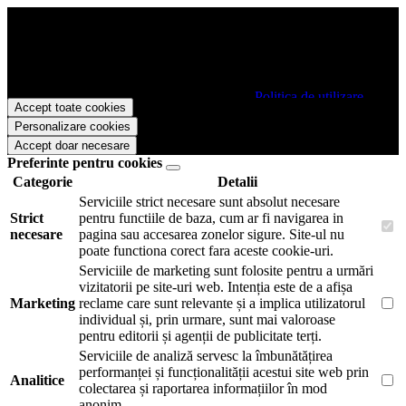
Papetarie.ro foloseste cookies pentru a tine minte faptul ca v-ati logat
pe site si pentru a va putea stoca produsele in cosul de cumparaturi.
De asemenea acestea vor colecta statistici anonime, pentru a va oferi
si livra functii avansate si continut personalizat de marketing.
Pentru a va putea bucura de intreaga experienta ca vizitator
Papetarie.ro este necesar sa fiti de acord cu
Politica de utilizare
Accept toate cookies
cookie-uri
.
Personalizare cookies
Accept doar necesare
Preferinte pentru cookies
Categorie
Detalii
Serviciile strict necesare sunt absolut necesare
Strict
pentru functiile de baza, cum ar fi navigarea in
necesare
pagina sau accesarea zonelor sigure. Site-ul nu
poate functiona corect fara aceste cookie-uri.
Serviciile de marketing sunt folosite pentru a urmări
vizitatorii pe site-uri web. Intenția este de a afișa
Marketing
reclame care sunt relevante și a implica utilizatorul
individual și, prin urmare, sunt mai valoroase
pentru editorii și agenții de publicitate terți.
Serviciile de analiză servesc la îmbunătățirea
performanței și funcționalității acestui site web prin
Analitice
colectarea și raportarea informațiilor în mod
anonim.