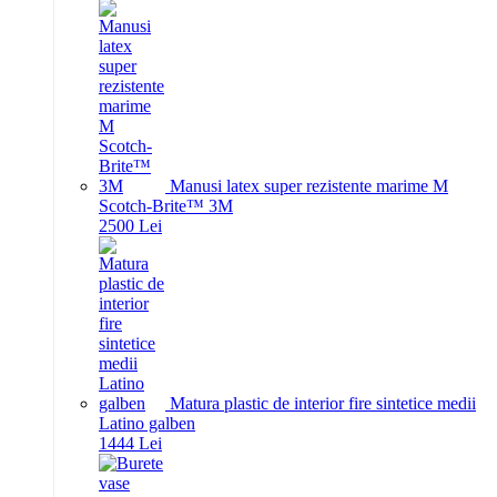
Manusi latex super rezistente marime M
Scotch-Brite™ 3M
25
00
Lei
Matura plastic de interior fire sintetice medii
Latino galben
14
44
Lei