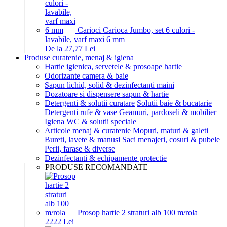
Carioci Carioca Jumbo, set 6 culori -
lavabile, varf maxi 6 mm
De la 27,77 Lei
Produse curatenie, menaj & igiena
Hartie igienica, servetele & prosoape hartie
Odorizante camera & baie
Sapun lichid, solid & dezinfectanti maini
Dozatoare si dispensere sapun & hartie
Detergenti & solutii curatare
Solutii baie & bucatarie
Detergenti rufe & vase
Geamuri, pardoseli & mobilier
Igiena WC & solutii speciale
Articole menaj & curatenie
Mopuri, maturi & galeti
Bureti, lavete & manusi
Saci menajeri, cosuri & pubele
Perii, farase & diverse
Dezinfectanti & echipamente protectie
PRODUSE RECOMANDATE
Prosop hartie 2 straturi alb 100 m/rola
22
22
Lei