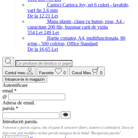
Carioci Carioca Joy, set 6 culori - lavabile,
varf fin 2.6 mm
De la 12,21 Lei
Mapa plastic, clapa cu buton, rosu, A4 -
capacitate 200 file, buzunar carti de vizita
5
54
Lei
2
49
Lei
Hartie copiator, A4, multifunctionala, 80
g/mp - 500 coli/top, Office Standard
De la 16,65 Lei
Contul meu
Favorite
0
Cosul Meu
0
Intoarce-te in magazin
Autentificare
email
*
@
Adresa de email.
parola
*
Introduceti parola.
Foloseste o parola sigura, din cel putin 8 caractere (litere, numere si simboluri). Daca ai
deja cont, poti modifica vechea parola nesigura de la linkul "Recuperaza parola".