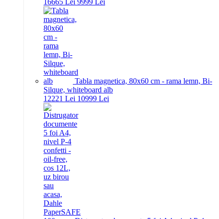
166
65
Lei
99
99
Lei
Tabla magnetica, 80x60 cm - rama lemn, Bi-
Silque, whiteboard alb
122
21
Lei
109
99
Lei