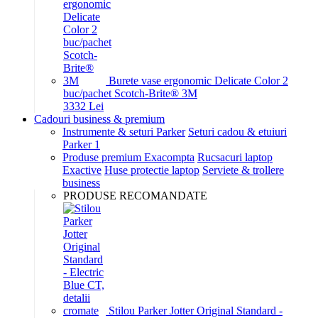
Burete vase ergonomic Delicate Color 2
buc/pachet Scotch-Brite® 3M
33
32
Lei
Cadouri business & premium
Instrumente & seturi Parker
Seturi cadou & etuiuri
Parker 1
Produse premium Exacompta
Rucsacuri laptop
Exactive
Huse protectie laptop
Serviete & trollere
business
PRODUSE RECOMANDATE
Stilou Parker Jotter Original Standard -