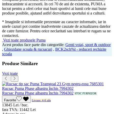
imbracaminte si accesorii. In cei 70 de ani de existenta, PUMA a
lucrat pentru a oferi celor mai buni sportivi ai lumii cele mai bune
produse posibile, ajutand astfel dezvoltarea sportului si a culturii.
* Imaginile si informatiile prezentate au caracter informativ, iar in
unele cazuri pot contine inadvertente cauzate de actualizarea datelor
de catre furnizor. Pentru orice neclaritati sau intrebari te rugam sa ne
contactezi.
Vezi toate produsele Puma
Acest produs face parte din categoriile:
Genti voiaj, sport & outdoor
,
Ghiozdane scoala & rucsacuri
,
BCK2sch%l - reduceri rechizite
scoala
Produse Similare
Vezi toate
Rucsac Puma Phase albastru închis 7994302
STOC FURNIZOR
Favorite
Livrare: 4-6 zile
138
45
Lei / buc.
fara TVA:
114
42
Lei