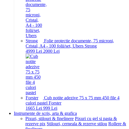
Folie protectie documente, 75 microni,
Cristal, A4 - 100 folii/set, Ubers Strong
49
99
Lei
20
00
Lei
Cub notite adezive 75 x 75 mm 450 file 4
culori pastel Forster
16
65
Lei
9
99
Lei
Instrumente de scris, arta & grafica
Pixuri, stilouri & finelinere
Pixuri cu gel si pasta &
rezerve pix
Stilouri, cerneala & rezerve stilou
Rollere &
finelinere