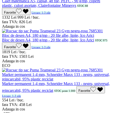
Caiet matematica A5, capsat, 48 file, PEFC - 90 g/mp, coperti
plastic, culori asortate, Clairefontaine Mimesys
STOC 88
Favorite
Livrare: 1-3 zile
13
32
Lei
9
99
Lei / buc.
fara TVA:
8
26
Lei
Adauga in cos
Bloc de desen A4, 180 g/mp - 20 file albe, lipite, Ico Arici
STOC 975
Favorite
Livrare: 1-3 zile
18
19
Lei / buc.
fara TVA:
15
03
Lei
Adauga in cos
ECO
Marker permanent 1-4 mm, Schneider Maxx 133 - negru, universal,
reincarcabil, 95% plastic reciclat
Favorite
STOC peste 1.000
Livrare: 1-3 zile
5
54
Lei / buc.
fara TVA:
4
58
Lei
Adauga in cos