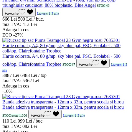
triunghiular cauciucat, 88% bioplastic, Blue Angel
STOC 40
Favorite
Livrare: 1-3 zile
6
66
Lei
5
00
Lei / buc.
fara TVA:
4
13
Lei
Adauga in cos
ECO
-27%
Hartie colorata, A4, 80 g/mp, sky blue pal, FSC, Ecolabel - 500
coli/top, Clairefontaine Trophee
Favorite
STOC 47
Livrare: 1-3
zile
88
87
Lei
64
88
Lei / top
fara TVA:
53
62
Lei
Adauga in cos
-10%
Banda adeziva transparenta - 12mm x 33m, pentru scoala si birou
Favorite
STOC peste 1.000
Livrare: 1-3 zile
1
10
Lei
0
99
Lei / buc.
fara TVA:
0
82
Lei
Adauga in cos