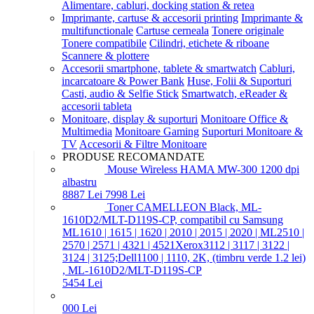
Alimentare, cabluri, docking station & retea
Imprimante, cartuse & accesorii printing
Imprimante &
multifunctionale
Cartuse cerneala
Tonere originale
Tonere compatibile
Cilindri, etichete & riboane
Scannere & plottere
Accesorii smartphone, tablete & smartwatch
Cabluri,
incarcatoare & Power Bank
Huse, Folii & Suporturi
Casti, audio & Selfie Stick
Smartwatch, eReader &
accesorii tableta
Monitoare, display & suporturi
Monitoare Office &
Multimedia
Monitoare Gaming
Suporturi Monitoare &
TV
Accesorii & Filtre Monitoare
PRODUSE RECOMANDATE
Mouse Wireless HAMA MW-300 1200 dpi
albastru
88
87
Lei
79
98
Lei
Toner CAMELLEON Black, ML-
1610D2/MLT-D119S-CP, compatibil cu Samsung
ML1610 | 1615 | 1620 | 2010 | 2015 | 2020 | ML2510 |
2570 | 2571 | 4321 | 4521Xerox3112 | 3117 | 3122 |
3124 | 3125;Dell1100 | 1110, 2K, (timbru verde 1.2 lei)
, ML-1610D2/MLT-D119S-CP
54
54
Lei
0
00
Lei