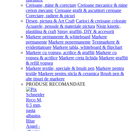
Creioane, mine & corectare
Creioane mecanice & mine
creion mecanic
Creioane grafit & ascutitori creioane
Corectare, radiere & picuri
Desen, pictura & Art Craft
Carioci & creioane colorate
Acuarele, pensule & materiale pictura
Nisip kinetic,
plastilina & craft
Spray graffiti, DIY & accesorii
Markere permanente & whiteboard
Markere
permanente
Markere nepermanente
Textmarkere &
evidentiatoare
Markere tabla, whiteboard & flipchart
Markere cu vopsea, acrilice & graffiti
Markere cu
vopsea & acrilice
Markere creta lichida
Markere graffiti
& refill vopsea
Markere textile, speciale & brush pen
Markere pentru
textile
Markere pentru sticla & ceramica
Brush pen &
alte tipuri de markere
PRODUSE RECOMANDATE