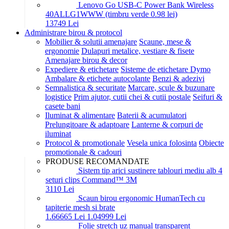
Lenovo Go USB-C Power Bank Wireless
40ALLG1WWW (timbru verde 0.98 lei)
137
49
Lei
Administrare birou & protocol
Mobilier & solutii amenajare
Scaune, mese &
ergonomie
Dulapuri metalice, vestiare & fisete
Amenajare birou & decor
Expediere & etichetare
Sisteme de etichetare Dymo
Ambalare & etichete autocolante
Benzi & adezivi
Semnalistica & securitate
Marcare, scule & buzunare
logistice
Prim ajutor, cutii chei & cutii postale
Seifuri &
casete bani
Iluminat & alimentare
Baterii & acumulatori
Prelungitoare & adaptoare
Lanterne & corpuri de
iluminat
Protocol & promotionale
Vesela unica folosinta
Obiecte
promotionale & cadouri
PRODUSE RECOMANDATE
Sistem tip arici sustinere tablouri mediu alb 4
seturi clips Command™ 3M
31
10
Lei
Scaun birou ergonomic HumanTech cu
tapiterie mesh si brate
1.666
65
Lei
1.049
99
Lei
Folie stretch uz manual transparent