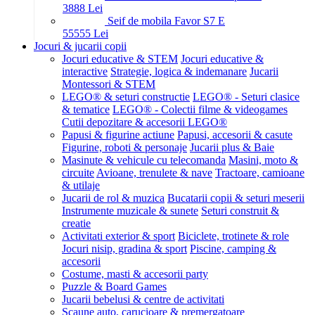
38
88
Lei
Seif de mobila Favor S7 E
555
55
Lei
Jocuri & jucarii copii
Jocuri educative & STEM
Jocuri educative &
interactive
Strategie, logica & indemanare
Jucarii
Montessori & STEM
LEGO® & seturi constructie
LEGO® - Seturi clasice
& tematice
LEGO® - Colectii filme & videogames
Cutii depozitare & accesorii LEGO®
Papusi & figurine actiune
Papusi, accesorii & casute
Figurine, roboti & personaje
Jucarii plus & Baie
Masinute & vehicule cu telecomanda
Masini, moto &
circuite
Avioane, trenulete & nave
Tractoare, camioane
& utilaje
Jucarii de rol & muzica
Bucatarii copii & seturi meserii
Instrumente muzicale & sunete
Seturi construit &
creatie
Activitati exterior & sport
Biciclete, trotinete & role
Jocuri nisip, gradina & sport
Piscine, camping &
accesorii
Costume, masti & accesorii party
Puzzle & Board Games
Jucarii bebelusi & centre de activitati
Scaune auto, carucioare & premergatoare