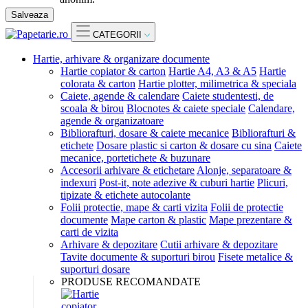
Salveaza
CATEGORII
Hartie, arhivare & organizare documente
Hartie copiator & carton
Hartie A4, A3 & A5
Hartie
colorata & carton
Hartie plotter, milimetrica & speciala
Caiete, agende & calendare
Caiete studentesti, de
scoala & birou
Blocnotes & caiete speciale
Calendare,
agende & organizatoare
Bibliorafturi, dosare & caiete mecanice
Bibliorafturi &
etichete
Dosare plastic si carton & dosare cu sina
Caiete
mecanice, portetichete & buzunare
Accesorii arhivare & etichetare
Alonje, separatoare &
indexuri
Post-it, note adezive & cuburi hartie
Plicuri,
tipizate & etichete autocolante
Folii protectie, mape & carti vizita
Folii de protectie
documente
Mape carton & plastic
Mape prezentare &
carti de vizita
Arhivare & depozitare
Cutii arhivare & depozitare
Tavite documente & suporturi birou
Fisete metalice &
suporturi dosare
PRODUSE RECOMANDATE