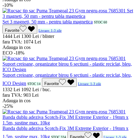
-10%
Set 3 magneti, 50 mm - pentru tabla magnetica
STOC 60
Favorite
Livrare: 1-3 zile
14
44
Lei
13
00
Lei / blister
fara TVA:
10
74
Lei
Adauga in cos
ECO
-18%
Suport creioane, organizator birou 6 sectiuni - plastic reciclat, bleu,
ICO Design
Favorite
STOC 14
Livrare: 1-3 zile
13
32
Lei
10
92
Lei / buc.
fara TVA:
9
03
Lei
Adauga in cos
-25%
Banda dublu adeziva Scotch-Fix 3M Extreme Exterior - 19mm x
1.5m, sustine max. 10kg
Favorite
STOC 334
Livrare: 1-3 zile