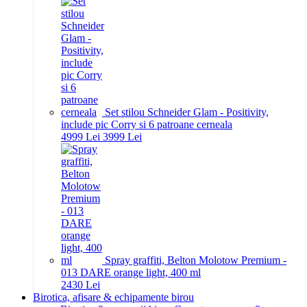
Set stilou Schneider Glam - Positivity,
include pic Corry si 6 patroane cerneala
49
99
Lei
39
99
Lei
Spray graffiti, Belton Molotow Premium -
013 DARE orange light, 400 ml
24
30
Lei
Birotica, afisare & echipamente birou