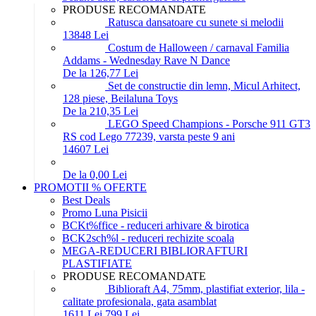
PRODUSE RECOMANDATE
Ratusca dansatoare cu sunete si melodii
138
48
Lei
Costum de Halloween / carnaval Familia
Addams - Wednesday Rave N Dance
De la 126,77 Lei
Set de constructie din lemn, Micul Arhitect,
128 piese, Beilaluna Toys
De la 210,35 Lei
LEGO Speed Champions - Porsche 911 GT3
RS cod Lego 77239, varsta peste 9 ani
146
07
Lei
De la 0,00 Lei
PROMOTII % OFERTE
Best Deals
Promo Luna Pisicii
BCKt%ffice - reduceri arhivare & birotica
BCK2sch%l - reduceri rechizite scoala
MEGA-REDUCERI BIBLIORAFTURI
PLASTIFIATE
PRODUSE RECOMANDATE
Biblioraft A4, 75mm, plastifiat exterior, lila -
calitate profesionala, gata asamblat
16
11
Lei
7
99
Lei