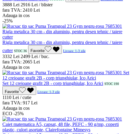
38
88
Lei
29
16
Lei / blister
fara TVA:
24
10
Lei
Adauga in cos
-25%
Rigla metalica 30 cm - din aluminiu, pentru desen tehnic / taiere
cutter
Favorite
STOC 36
Livrare: 1-3 zile
33
32
Lei
24
99
Lei / buc.
fara TVA:
20
65
Lei
Adauga in cos
Set 12 creioane grafit 2B - corp triunghiular, Ico Arici
STOC 190
Favorite
Livrare: 1-3 zile
11
10
Lei / cutie
fara TVA:
9
17
Lei
Adauga in cos
ECO
-25%