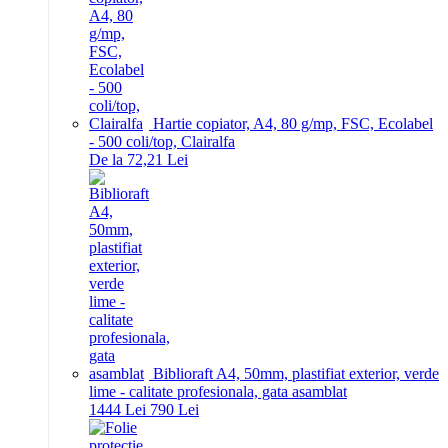
Hartie copiator, A4, 80 g/mp, FSC, Ecolabel
- 500 coli/top, Clairalfa
De la 72,21 Lei
Biblioraft A4, 50mm, plastifiat exterior, verde
lime - calitate profesionala, gata asamblat
14
44
Lei
7
90
Lei