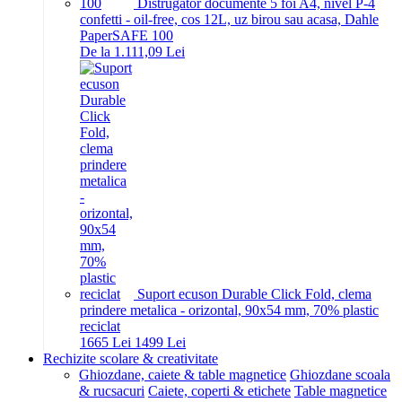
Distrugator documente 5 foi A4, nivel P-4
confetti - oil-free, cos 12L, uz birou sau acasa, Dahle
PaperSAFE 100
De la 1.111,09 Lei
Suport ecuson Durable Click Fold, clema
prindere metalica - orizontal, 90x54 mm, 70% plastic
reciclat
16
65
Lei
14
99
Lei
Rechizite scolare & creativitate
Ghiozdane, caiete & table magnetice
Ghiozdane scoala
& rucsacuri
Caiete, coperti & etichete
Table magnetice