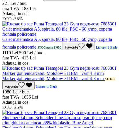
2
21
Lei / buc.
fara TVA:
1
83
Lei
Adauga in cos
ECO
-55%
Caiet matematica A5, spirala, 80 file, FSC - 60 g/mp, coperta
frontala policromie
Favorite
STOC peste 1.000
Livrare: 1-3 zile
11
10
Lei
5
00
Lei / buc.
fara TVA:
4
13
Lei
Adauga in cos
Marker gol reincarcabil, Molotow 311EM - varf 4-8 mm
STOC 2
Favorite
Livrare: 1-3 zile
19
80
Lei / buc.
fara TVA:
16
36
Lei
Adauga in cos
ECO
-25%
Fineliner 0.4 mm, Schneider Line-Up - rosu, varf tip ac, corp