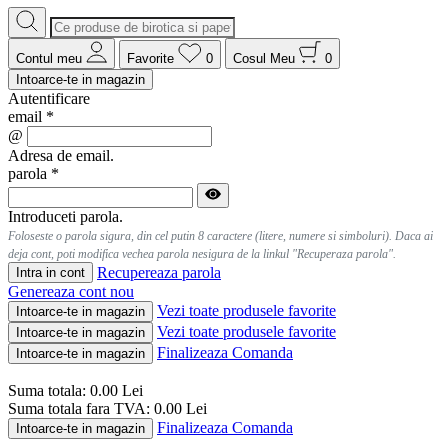
Contul meu
Favorite
0
Cosul Meu
0
Intoarce-te in magazin
Autentificare
email
*
@
Adresa de email.
parola
*
Introduceti parola.
Foloseste o parola sigura, din cel putin 8 caractere (litere, numere si simboluri). Daca ai
deja cont, poti modifica vechea parola nesigura de la linkul "Recuperaza parola".
Recupereaza parola
Intra in cont
Genereaza cont nou
Vezi toate produsele favorite
Intoarce-te in magazin
Vezi toate produsele favorite
Intoarce-te in magazin
Finalizeaza Comanda
Intoarce-te in magazin
Suma totala:
0.00
Lei
Suma totala fara TVA:
0.00
Lei
Finalizeaza Comanda
Intoarce-te in magazin