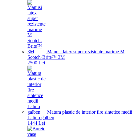
Manusi latex super rezistente marime M
Scotch-Brite™ 3M
25
00
Lei
Matura plastic de interior fire sintetice medii
Latino galben
14
44
Lei