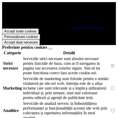
Papetarie.ro foloseste cookies pentru a tine minte faptul ca v-ati logat
pe site si pentru a va putea stoca produsele in cosul de cumparaturi.
De asemenea acestea vor colecta statistici anonime, pentru a va oferi
si livra functii avansate si continut personalizat de marketing.
Pentru a va putea bucura de intreaga experienta ca vizitator
Papetarie.ro este necesar sa fiti de acord cu
Politica de utilizare
Accept toate cookies
cookie-uri
.
Personalizare cookies
Accept doar necesare
Preferinte pentru cookies
Categorie
Detalii
Serviciile strict necesare sunt absolut necesare
Strict
pentru functiile de baza, cum ar fi navigarea in
necesare
pagina sau accesarea zonelor sigure. Site-ul nu
poate functiona corect fara aceste cookie-uri.
Serviciile de marketing sunt folosite pentru a urmări
vizitatorii pe site-uri web. Intenția este de a afișa
Marketing
reclame care sunt relevante și a implica utilizatorul
individual și, prin urmare, sunt mai valoroase
pentru editorii și agenții de publicitate terți.
Serviciile de analiză servesc la îmbunătățirea
performanței și funcționalității acestui site web prin
Analitice
colectarea și raportarea informațiilor în mod
anonim.