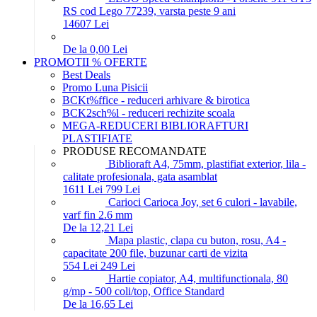
RS cod Lego 77239, varsta peste 9 ani
146
07
Lei
De la 0,00 Lei
PROMOTII % OFERTE
Best Deals
Promo Luna Pisicii
BCKt%ffice - reduceri arhivare & birotica
BCK2sch%l - reduceri rechizite scoala
MEGA-REDUCERI BIBLIORAFTURI
PLASTIFIATE
PRODUSE RECOMANDATE
Biblioraft A4, 75mm, plastifiat exterior, lila -
calitate profesionala, gata asamblat
16
11
Lei
7
99
Lei
Carioci Carioca Joy, set 6 culori - lavabile,
varf fin 2.6 mm
De la 12,21 Lei
Mapa plastic, clapa cu buton, rosu, A4 -
capacitate 200 file, buzunar carti de vizita
5
54
Lei
2
49
Lei
Hartie copiator, A4, multifunctionala, 80
g/mp - 500 coli/top, Office Standard
De la 16,65 Lei