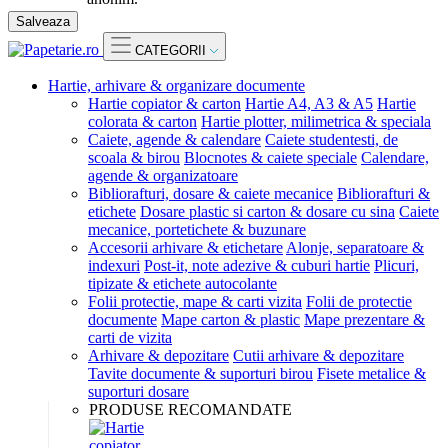
Salveaza
CATEGORII
Hartie, arhivare & organizare documente
Hartie copiator & carton
Hartie A4, A3 & A5
Hartie
colorata & carton
Hartie plotter, milimetrica & speciala
Caiete, agende & calendare
Caiete studentesti, de
scoala & birou
Blocnotes & caiete speciale
Calendare,
agende & organizatoare
Bibliorafturi, dosare & caiete mecanice
Bibliorafturi &
etichete
Dosare plastic si carton & dosare cu sina
Caiete
mecanice, portetichete & buzunare
Accesorii arhivare & etichetare
Alonje, separatoare &
indexuri
Post-it, note adezive & cuburi hartie
Plicuri,
tipizate & etichete autocolante
Folii protectie, mape & carti vizita
Folii de protectie
documente
Mape carton & plastic
Mape prezentare &
carti de vizita
Arhivare & depozitare
Cutii arhivare & depozitare
Tavite documente & suporturi birou
Fisete metalice &
suporturi dosare
PRODUSE RECOMANDATE