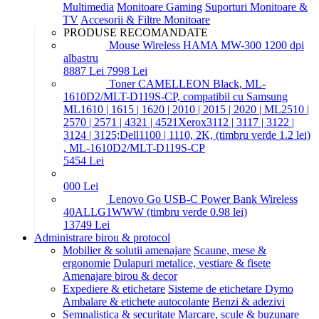
Multimedia
Monitoare Gaming
Suporturi Monitoare &
TV
Accesorii & Filtre Monitoare
PRODUSE RECOMANDATE
Mouse Wireless HAMA MW-300 1200 dpi
albastru
88
87
Lei
79
98
Lei
Toner CAMELLEON Black, ML-
1610D2/MLT-D119S-CP, compatibil cu Samsung
ML1610 | 1615 | 1620 | 2010 | 2015 | 2020 | ML2510 |
2570 | 2571 | 4321 | 4521Xerox3112 | 3117 | 3122 |
3124 | 3125;Dell1100 | 1110, 2K, (timbru verde 1.2 lei)
, ML-1610D2/MLT-D119S-CP
54
54
Lei
0
00
Lei
Lenovo Go USB-C Power Bank Wireless
40ALLG1WWW (timbru verde 0.98 lei)
137
49
Lei
Administrare birou & protocol
Mobilier & solutii amenajare
Scaune, mese &
ergonomie
Dulapuri metalice, vestiare & fisete
Amenajare birou & decor
Expediere & etichetare
Sisteme de etichetare Dymo
Ambalare & etichete autocolante
Benzi & adezivi
Semnalistica & securitate
Marcare, scule & buzunare