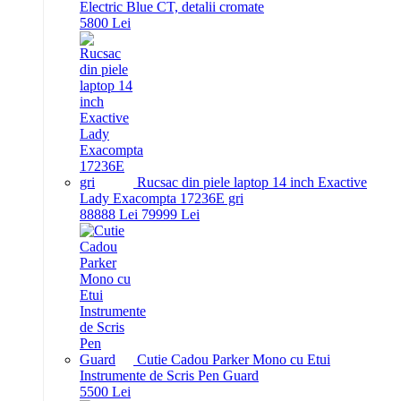
Electric Blue CT, detalii cromate
58
00
Lei
Rucsac din piele laptop 14 inch Exactive
Lady Exacompta 17236E gri
888
88
Lei
799
99
Lei
Cutie Cadou Parker Mono cu Etui
Instrumente de Scris Pen Guard
55
00
Lei