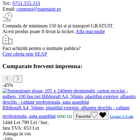
Tel.:
0751.555.333
Email:
comenzi@papetarie.ro
Comanda de minimum 150 lei si ai transport GRATUIT.
Acest produs poate fi livrat la locker.
Afla mai multe
Faci achizitii pentru o institutie publica?
Cere oferta prin SEAP
Cumparate frecvent impreuna:
-45%
Biblioraft A4, 50mm, plastifiat exterior, albastru deschis - calitate
profesionala, gata asamblat
Favorite
STOC 132
Livrare: 1-3 zile
14
44
Lei
7
90
Lei / buc.
fara TVA:
6
53
Lei
Adauga in cos
-10%