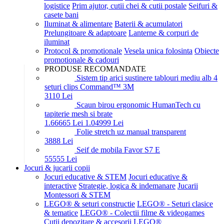
logistice
Prim ajutor, cutii chei & cutii postale
Seifuri &
casete bani
Iluminat & alimentare
Baterii & acumulatori
Prelungitoare & adaptoare
Lanterne & corpuri de
iluminat
Protocol & promotionale
Vesela unica folosinta
Obiecte
promotionale & cadouri
PRODUSE RECOMANDATE
Sistem tip arici sustinere tablouri mediu alb 4
seturi clips Command™ 3M
31
10
Lei
Scaun birou ergonomic HumanTech cu
tapiterie mesh si brate
1.666
65
Lei
1.049
99
Lei
Folie stretch uz manual transparent
38
88
Lei
Seif de mobila Favor S7 E
555
55
Lei
Jocuri & jucarii copii
Jocuri educative & STEM
Jocuri educative &
interactive
Strategie, logica & indemanare
Jucarii
Montessori & STEM
LEGO® & seturi constructie
LEGO® - Seturi clasice
& tematice
LEGO® - Colectii filme & videogames
Cutii depozitare & accesorii LEGO®