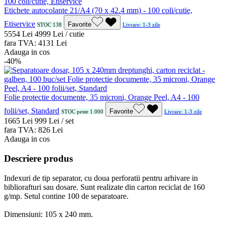
Etichete autocolante 21/A4 (70 x 42.4 mm) - 100 coli/cutie,
Etiservice
Favorite
STOC 138
Livrare: 1-3 zile
55
54
Lei
49
99
Lei / cutie
fara TVA:
41
31
Lei
Adauga in cos
-40%
Folie protectie documente, 35 microni, Orange Peel, A4 - 100
folii/set, Standard
Favorite
STOC peste 1.000
Livrare: 1-3 zile
16
65
Lei
9
99
Lei / set
fara TVA:
8
26
Lei
Adauga in cos
Descriere produs
Indexuri de tip separator, cu doua perforatii pentru arhivare in
bibliorafturi sau dosare. Sunt realizate din carton reciclat de 160
g/mp. Setul contine 100 de separatoare.
Dimensiuni: 105 x 240 mm.