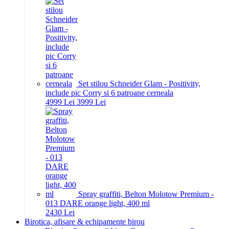
Set stilou Schneider Glam - Positivity,
include pic Corry si 6 patroane cerneala
49
99
Lei
39
99
Lei
Spray graffiti, Belton Molotow Premium -
013 DARE orange light, 400 ml
24
30
Lei
Birotica, afisare & echipamente birou