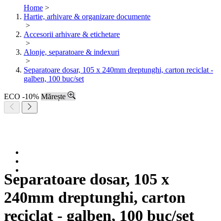
Home
>
Hartie, arhivare & organizare documente
>
Accesorii arhivare & etichetare
>
Alonje, separatoare & indexuri
>
Separatoare dosar, 105 x 240mm dreptunghi, carton reciclat -
galben, 100 buc/set
ECO
-10%
Mărește
Separatoare dosar, 105 x
240mm dreptunghi, carton
reciclat - galben, 100 buc/set