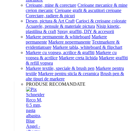
Creioane, mine & corectare
Creioane mecanice & mine
creion mecanic
Creioane grafit & ascutitori creioane
Corectare, radiere & picuri
Desen, pictura & Art Craft
Carioci & creioane colorate
Acuarele, pensule & materiale pictura
Nisip kinetic,
plastilina & craft
Spray graffiti, DIY & accesorii
Markere permanente & whiteboard
Markere
permanente
Markere nepermanente
Textmarkere &
evidentiatoare
Markere tabla, whiteboard & flipchart
Markere cu vopsea, acrilice & graffiti
Markere cu
vopsea & acrilice
Markere creta lichida
Markere graffiti
& refill vopsea
Markere textile, speciale & brush pen
Markere pentru
textile
Markere pentru sticla & ceramica
Brush pen &
alte tipuri de markere
PRODUSE RECOMANDATE