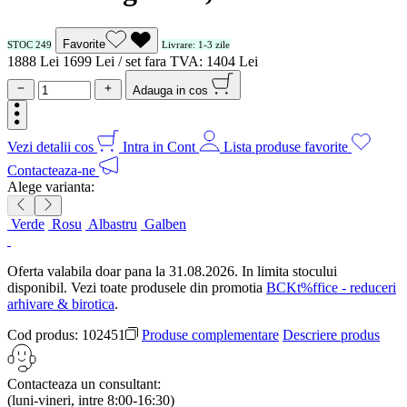
Favorite
STOC 249
Livrare: 1-3 zile
18
88
Lei
16
99
Lei / set
fara TVA:
14
04
Lei
Adauga in cos
Vezi detalii cos
Intra in Cont
Lista produse favorite
Contacteaza-ne
Alege varianta:
Verde
Rosu
Albastru
Galben
Oferta valabila doar pana la 31.08.2026. In limita stocului
disponibil. Vezi toate produsele din promotia
BCKt%ffice - reduceri
arhivare & birotica
.
Cod produs:
102451
Produse complementare
Descriere produs
Contacteaza un consultant:
(luni-vineri, intre 8:00-16:30)