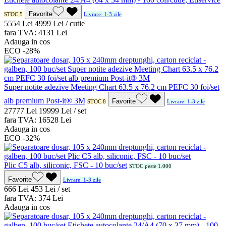
Favorite
STOC 5
Livrare: 1-3 zile
55
54
Lei
49
99
Lei / cutie
fara TVA:
41
31
Lei
Adauga in cos
ECO
-28%
Super notite adezive Meeting Chart 63.5 x 76.2 cm PEFC 30 foi/set
alb premium Post-it® 3M
Favorite
STOC 8
Livrare: 1-3 zile
277
77
Lei
199
99
Lei / set
fara TVA:
165
28
Lei
Adauga in cos
ECO
-32%
Plic C5 alb, siliconic, FSC - 10 buc/set
STOC peste 1.000
Favorite
Livrare: 1-3 zile
6
66
Lei
4
53
Lei / set
fara TVA:
3
74
Lei
Adauga in cos