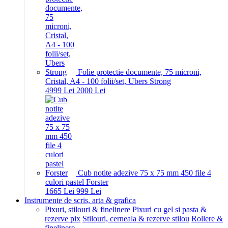
Folie protectie documente, 75 microni,
Cristal, A4 - 100 folii/set, Ubers Strong
49
99
Lei
20
00
Lei
Cub notite adezive 75 x 75 mm 450 file 4
culori pastel Forster
16
65
Lei
9
99
Lei
Instrumente de scris, arta & grafica
Pixuri, stilouri & finelinere
Pixuri cu gel si pasta &
rezerve pix
Stilouri, cerneala & rezerve stilou
Rollere &
finelinere