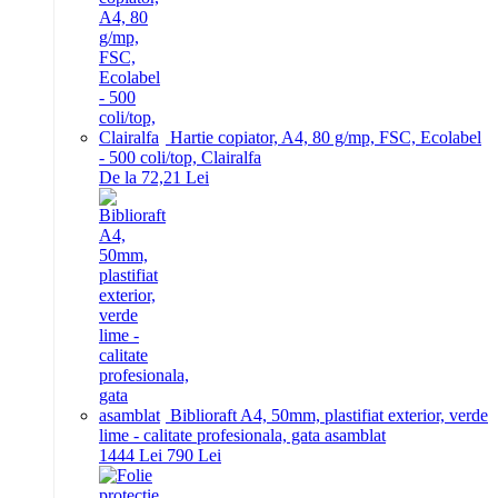
Hartie copiator, A4, 80 g/mp, FSC, Ecolabel
- 500 coli/top, Clairalfa
De la 72,21 Lei
Biblioraft A4, 50mm, plastifiat exterior, verde
lime - calitate profesionala, gata asamblat
14
44
Lei
7
90
Lei