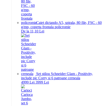
Caiet dictando A5, spirala, 80 file, FSC - 60
g/mp, coperta frontala policromie
De la 11,10 Lei
Set stilou Schneider Glam - Positivity,
include pic Corry si 6 patroane cerneala
49
99
Lei
39
99
Lei