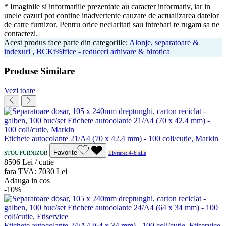
* Imaginile si informatiile prezentate au caracter informativ, iar in
unele cazuri pot contine inadvertente cauzate de actualizarea datelor
de catre furnizor. Pentru orice neclaritati sau intrebari te rugam sa ne
contactezi.
Acest produs face parte din categoriile:
Alonje, separatoare &
indexuri
,
BCKt%ffice - reduceri arhivare & birotica
Produse Similare
Vezi toate
Etichete autocolante 21/A4 (70 x 42.4 mm) - 100 coli/cutie, Markin
Favorite
STOC FURNIZOR
Livrare: 4-6 zile
85
06
Lei / cutie
fara TVA:
70
30
Lei
Adauga in cos
-10%
Etichete autocolante 24/A4 (64 x 34 mm) - 100 coli/cutie, Etiservice