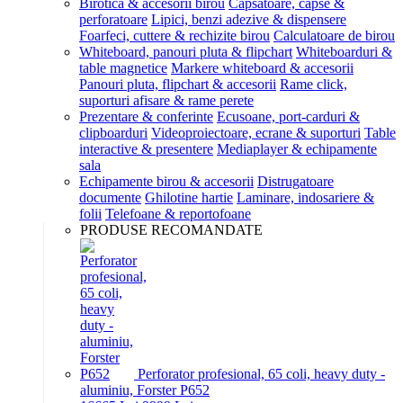
Birotica & accesorii birou
Capsatoare, capse &
perforatoare
Lipici, benzi adezive & dispensere
Foarfeci, cuttere & rechizite birou
Calculatoare de birou
Whiteboard, panouri pluta & flipchart
Whiteboarduri &
table magnetice
Markere whiteboard & accesorii
Panouri pluta, flipchart & accesorii
Rame click,
suporturi afisare & rame perete
Prezentare & conferinte
Ecusoane, port-carduri &
clipboarduri
Videoproiectoare, ecrane & suporturi
Table
interactive & presentere
Mediaplayer & echipamente
sala
Echipamente birou & accesorii
Distrugatoare
documente
Ghilotine hartie
Laminare, indosariere &
folii
Telefoane & reportofoane
PRODUSE RECOMANDATE
Perforator profesional, 65 coli, heavy duty -
aluminiu, Forster P652