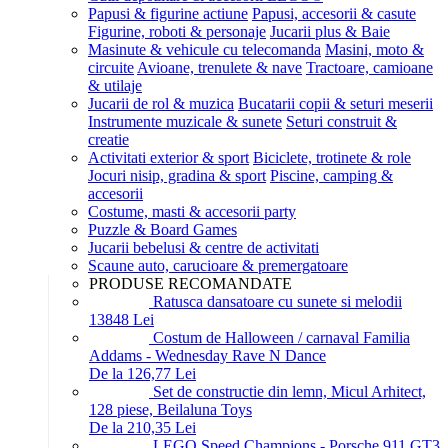
Papusi & figurine actiune
Papusi, accesorii & casute
Figurine, roboti & personaje
Jucarii plus & Baie
Masinute & vehicule cu telecomanda
Masini, moto &
circuite
Avioane, trenulete & nave
Tractoare, camioane
& utilaje
Jucarii de rol & muzica
Bucatarii copii & seturi meserii
Instrumente muzicale & sunete
Seturi construit &
creatie
Activitati exterior & sport
Biciclete, trotinete & role
Jocuri nisip, gradina & sport
Piscine, camping &
accesorii
Costume, masti & accesorii party
Puzzle & Board Games
Jucarii bebelusi & centre de activitati
Scaune auto, carucioare & premergatoare
PRODUSE RECOMANDATE
Ratusca dansatoare cu sunete si melodii
138
48
Lei
Costum de Halloween / carnaval Familia
Addams - Wednesday Rave N Dance
De la 126,77 Lei
Set de constructie din lemn, Micul Arhitect,
128 piese, Beilaluna Toys
De la 210,35 Lei
LEGO Speed Champions - Porsche 911 GT3