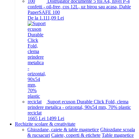
Distrugator documente 5 foi A4, nivel P-4
confetti - oil-free, cos 12L, uz birou sau acasa, Dahle
PaperSAFE 100
De la 1.111,09 Lei
Suport ecuson Durable Click Fold, clema
prindere metalica - orizontal, 90x54 mm, 70% plastic
reciclat
16
65
Lei
14
99
Lei
Rechizite scolare & creativitate
Ghiozdane, caiete & table magnetice
Ghiozdane scoala
& rucsacuri
Caiete, coperti & etichete
Table magnetice