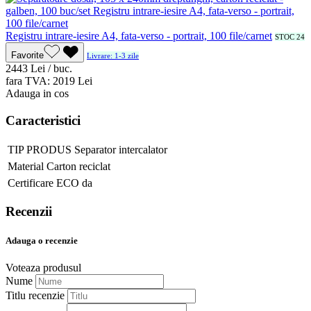
Registru intrare-iesire A4, fata-verso - portrait, 100 file/carnet
STOC 24
Favorite
Livrare: 1-3 zile
24
43
Lei / buc.
fara TVA:
20
19
Lei
Adauga in cos
Caracteristici
TIP PRODUS
Separator intercalator
Material
Carton reciclat
Certificare ECO
da
Recenzii
Adauga o recenzie
Voteaza produsul
Nume
Titlu recenzie