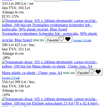
3
33
Lei
2
00
Lei / set
fara TVA:
1
65
Lei
Adauga in cos
ECO
-15%
Textmarker evidentiator Schneider Job - portocaliu, 90% plastic
reciclat, Blue Angel
Favorite
STOC 931
Livrare: 1-3 zile
5
00
Lei
4
25
Lei / buc.
fara TVA:
3
51
Lei
Adauga in cos
-28%
Mapa plastic cu elastic, 15mm, rosu, A4
Favorite
STOC 343
Livrare: 1-3 zile
5
54
Lei
3
99
Lei / buc.
fara TVA:
3
30
Lei
Adauga in cos
-10%