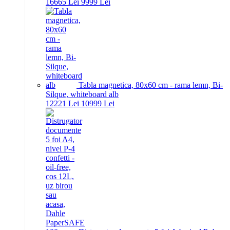
166
65
Lei
99
99
Lei
Tabla magnetica, 80x60 cm - rama lemn, Bi-
Silque, whiteboard alb
122
21
Lei
109
99
Lei