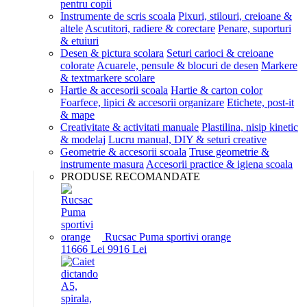
pentru copii
Instrumente de scris scoala
Pixuri, stilouri, creioane &
altele
Ascutitori, radiere & corectare
Penare, suporturi
& etuiuri
Desen & pictura scolara
Seturi carioci & creioane
colorate
Acuarele, pensule & blocuri de desen
Markere
& textmarkere scolare
Hartie & accesorii scoala
Hartie & carton color
Foarfece, lipici & accesorii organizare
Etichete, post-it
& mape
Creativitate & activitati manuale
Plastilina, nisip kinetic
& modelaj
Lucru manual, DIY & seturi creative
Geometrie & accesorii scoala
Truse geometrie &
instrumente masura
Accesorii practice & igiena scoala
PRODUSE RECOMANDATE
Rucsac Puma sportivi orange
116
66
Lei
99
16
Lei