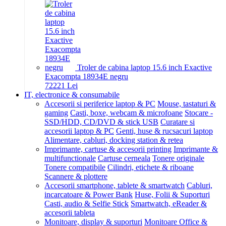
Troler de cabina laptop 15.6 inch Exactive
Exacompta 18934E negru
722
21
Lei
IT, electronice & consumabile
Accesorii si periferice laptop & PC
Mouse, tastaturi &
gaming
Casti, boxe, webcam & microfoane
Stocare -
SSD/HDD, CD/DVD & stick USB
Curatare si
accesorii laptop & PC
Genti, huse & rucsacuri laptop
Alimentare, cabluri, docking station & retea
Imprimante, cartuse & accesorii printing
Imprimante &
multifunctionale
Cartuse cerneala
Tonere originale
Tonere compatibile
Cilindri, etichete & riboane
Scannere & plottere
Accesorii smartphone, tablete & smartwatch
Cabluri,
incarcatoare & Power Bank
Huse, Folii & Suporturi
Casti, audio & Selfie Stick
Smartwatch, eReader &
accesorii tableta
Monitoare, display & suporturi
Monitoare Office &