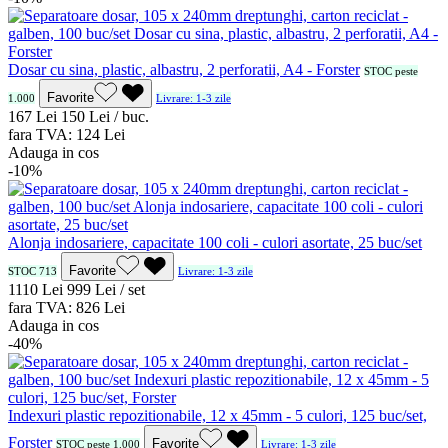
Dosar cu sina, plastic, albastru, 2 perforatii, A4 - Forster
STOC peste
Favorite
1.000
Livrare: 1-3 zile
1
67
Lei
1
50
Lei / buc.
fara TVA:
1
24
Lei
Adauga in cos
-10%
Alonja indosariere, capacitate 100 coli - culori asortate, 25 buc/set
Favorite
STOC 713
Livrare: 1-3 zile
11
10
Lei
9
99
Lei / set
fara TVA:
8
26
Lei
Adauga in cos
-40%
Indexuri plastic repozitionabile, 12 x 45mm - 5 culori, 125 buc/set,
Forster
Favorite
STOC peste 1.000
Livrare: 1-3 zile