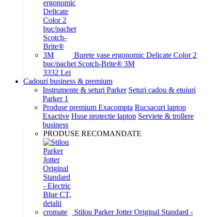
Burete vase ergonomic Delicate Color 2
buc/pachet Scotch-Brite® 3M
33
32
Lei
Cadouri business & premium
Instrumente & seturi Parker
Seturi cadou & etuiuri
Parker 1
Produse premium Exacompta
Rucsacuri laptop
Exactive
Huse protectie laptop
Serviete & trollere
business
PRODUSE RECOMANDATE
Stilou Parker Jotter Original Standard -