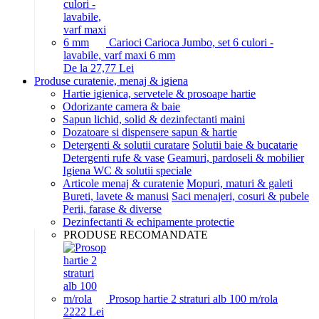
Carioci Carioca Jumbo, set 6 culori -
lavabile, varf maxi 6 mm
De la 27,77 Lei
Produse curatenie, menaj & igiena
Hartie igienica, servetele & prosoape hartie
Odorizante camera & baie
Sapun lichid, solid & dezinfectanti maini
Dozatoare si dispensere sapun & hartie
Detergenti & solutii curatare
Solutii baie & bucatarie
Detergenti rufe & vase
Geamuri, pardoseli & mobilier
Igiena WC & solutii speciale
Articole menaj & curatenie
Mopuri, maturi & galeti
Bureti, lavete & manusi
Saci menajeri, cosuri & pubele
Perii, farase & diverse
Dezinfectanti & echipamente protectie
PRODUSE RECOMANDATE
Prosop hartie 2 straturi alb 100 m/rola
22
22
Lei