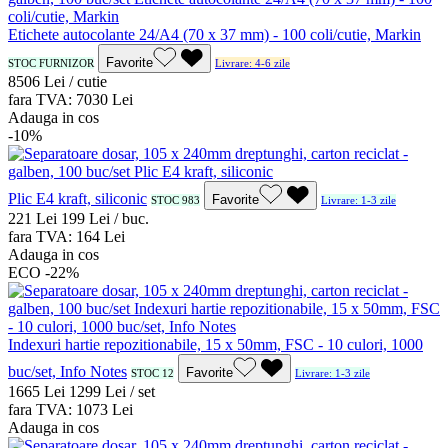
Etichete autocolante 24/A4 (70 x 37 mm) - 100 coli/cutie, Markin
Favorite
STOC FURNIZOR
Livrare: 4-6 zile
85
06
Lei / cutie
fara TVA:
70
30
Lei
Adauga in cos
-10%
Plic E4 kraft, siliconic
Favorite
STOC 983
Livrare: 1-3 zile
2
21
Lei
1
99
Lei / buc.
fara TVA:
1
64
Lei
Adauga in cos
ECO
-22%
Indexuri hartie repozitionabile, 15 x 50mm, FSC - 10 culori, 1000
buc/set, Info Notes
Favorite
STOC 12
Livrare: 1-3 zile
16
65
Lei
12
99
Lei / set
fara TVA:
10
73
Lei
Adauga in cos