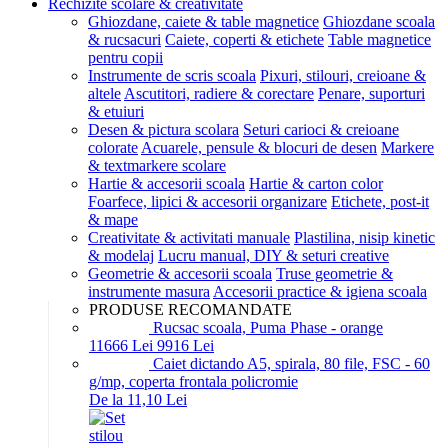
Rechizite scolare & creativitate
Ghiozdane, caiete & table magnetice
Ghiozdane scoala
& rucsacuri
Caiete, coperti & etichete
Table magnetice
pentru copii
Instrumente de scris scoala
Pixuri, stilouri, creioane &
altele
Ascutitori, radiere & corectare
Penare, suporturi
& etuiuri
Desen & pictura scolara
Seturi carioci & creioane
colorate
Acuarele, pensule & blocuri de desen
Markere
& textmarkere scolare
Hartie & accesorii scoala
Hartie & carton color
Foarfece, lipici & accesorii organizare
Etichete, post-it
& mape
Creativitate & activitati manuale
Plastilina, nisip kinetic
& modelaj
Lucru manual, DIY & seturi creative
Geometrie & accesorii scoala
Truse geometrie &
instrumente masura
Accesorii practice & igiena scoala
PRODUSE RECOMANDATE
Rucsac scoala, Puma Phase - orange
116
66
Lei
99
16
Lei
Caiet dictando A5, spirala, 80 file, FSC - 60
g/mp, coperta frontala policromie
De la 11,10 Lei