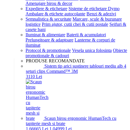
Amenajare birou & decor
Expediere & etichetare
Sisteme de etichetare Dymo
Ambalare & etichete autocolante
Benzi & adezivi
Semnalistica & securitate
Marcare, scule & buzunare
logistice
Prim ajutor, cutii chei & cutii postale
Seifuri &
casete bani
Iluminat & alimentare
Baterii & acumulatori
Prelungitoare & adaptoare
Lanterne & corpuri de
iluminat
Protocol & promotionale
Vesela unica folosinta
Obiecte
promotionale & cadouri
PRODUSE RECOMANDATE
Sistem tip arici sustinere tablouri mediu alb 4
seturi clips Command™ 3M
31
10
Lei
Scaun birou ergonomic HumanTech cu
tapiterie mesh si brate
1.666
65
Lei
1.049
99
Lei