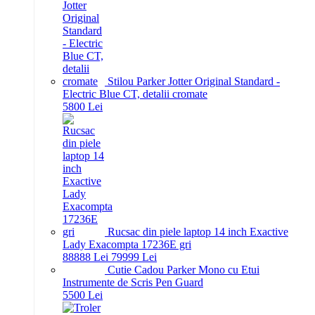
Stilou Parker Jotter Original Standard -
Electric Blue CT, detalii cromate
58
00
Lei
Rucsac din piele laptop 14 inch Exactive
Lady Exacompta 17236E gri
888
88
Lei
799
99
Lei
Cutie Cadou Parker Mono cu Etui
Instrumente de Scris Pen Guard
55
00
Lei