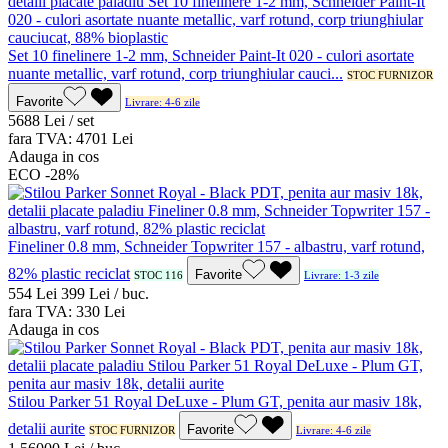
Set 10 finelinere 1-2 mm, Schneider Paint-It 020 - culori asortate
nuante metallic, varf rotund, corp triunghiular cauci...
STOC FURNIZOR
Favorite
Livrare: 4-6 zile
56
88
Lei / set
fara TVA:
47
01
Lei
Adauga in cos
ECO
-28%
Fineliner 0.8 mm, Schneider Topwriter 157 - albastru, varf rotund,
82% plastic reciclat
Favorite
STOC 116
Livrare: 1-3 zile
5
54
Lei
3
99
Lei / buc.
fara TVA:
3
30
Lei
Adauga in cos
Stilou Parker 51 Royal DeLuxe - Plum GT, penita aur masiv 18k,
detalii aurite
Favorite
STOC FURNIZOR
Livrare: 4-6 zile