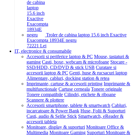
Troler de cabina laptop 15.6 inch Exactive
Exacompta 18934E negru
722
21
Lei
IT, electronice & consumabile
Accesorii si periferice laptop & PC
Mouse, tastaturi &
gaming
Casti, boxe, webcam & microfoane
Stocare -
SSD/HDD, CD/DVD & stick USB
Curatare si
accesorii laptop & PC
Genti, huse & rucsacuri laptop
Alimentare, cabluri, docking station & retea
Imprimante, cartuse & accesorii printing
Imprimante &
multifunctionale
Cartuse cerneala
Tonere originale
Tonere compatibile
Cilindri, etichete & riboane
Scannere & plottere
Accesorii smartphone, tablete & smartwatch
Cabluri,
incarcatoare & Power Bank
Huse, Folii & Suporturi
Casti, audio & Selfie Stick
Smartwatch, eReader &
accesorii tableta
Monitoare, display & suporturi
Monitoare Office &
Multimedia
Monitoare Gaming
Suporturi Monitoare &