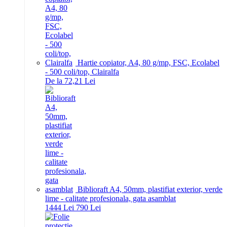
Hartie copiator, A4, 80 g/mp, FSC, Ecolabel
- 500 coli/top, Clairalfa
De la 72,21 Lei
Biblioraft A4, 50mm, plastifiat exterior, verde
lime - calitate profesionala, gata asamblat
14
44
Lei
7
90
Lei