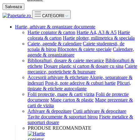
Salveaza
CATEGORII
Hartie, arhivare & organizare documente
Hartie copiator & carton
Hartie A4, A3 & A5
Hartie
colorata & carton
Hartie plotter, milimetrica & speciala
Caiete, agende & calendare
Caiete studentesti, de
scoala & birou
Blocnotes & caiete speciale
Calendare,
agende & organizatoare
Bibliorafturi, dosare & caiete mecanice
Bibliorafturi &
etichete
Dosare plastic si carton & dosare cu sina
Caiete
mecanice, portetichete & buzunare
Accesorii arhivare & etichetare
Alonje, separatoare &
indexuri
Post-it, note adezive & cuburi hartie
Plicuri,
tipizate & etichete autocolante
Folii protectie, mape & carti vizita
Folii de protectie
documente
Mape carton & plastic
Mape prezentare &
carti de vizita
Arhivare & depozitare
Cutii arhivare & depozitare
Tavite documente & suporturi birou
Fisete metalice &
suporturi dosare
PRODUSE RECOMANDATE