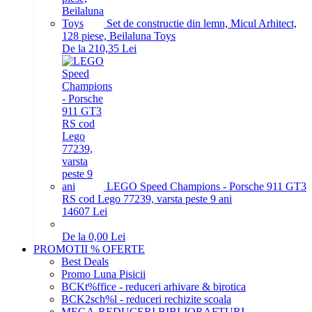
Set de constructie din lemn, Micul Arhitect,
128 piese, Beilaluna Toys
De la 210,35 Lei
LEGO Speed Champions - Porsche 911 GT3
RS cod Lego 77239, varsta peste 9 ani
146
07
Lei
De la 0,00 Lei
PROMOTII % OFERTE
Best Deals
Promo Luna Pisicii
BCKt%ffice - reduceri arhivare & birotica
BCK2sch%l - reduceri rechizite scoala
MEGA-REDUCERI BIBLIORAFTURI