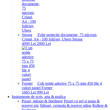
Folie protectie documente, 75 microni,
Cristal, A4 - 100 folii/set, Ubers Strong
49
99
Lei
20
00
Lei
Cub notite adezive 75 x 75 mm 450 file 4
culori pastel Forster
16
65
Lei
9
99
Lei
Instrumente de scris, arta & grafica
Pixuri, stilouri & finelinere
Pixuri cu gel si pasta &
rezerve pix
Stilouri, cerneala & rezerve stilou
Rollere &
finelinere