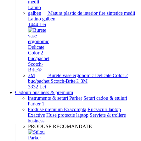
Matura plastic de interior fire sintetice medii
Latino galben
14
44
Lei
Burete vase ergonomic Delicate Color 2
buc/pachet Scotch-Brite® 3M
33
32
Lei
Cadouri business & premium
Instrumente & seturi Parker
Seturi cadou & etuiuri
Parker 1
Produse premium Exacompta
Rucsacuri laptop
Exactive
Huse protectie laptop
Serviete & trollere
business
PRODUSE RECOMANDATE