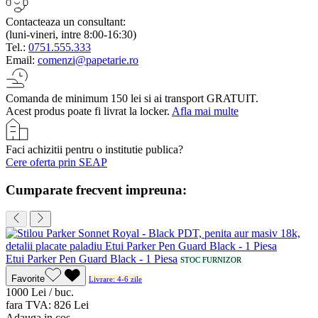
Contacteaza un consultant:
(luni-vineri, intre 8:00-16:30)
Tel.:
0751.555.333
Email:
comenzi@papetarie.ro
Comanda de minimum 150 lei si ai transport GRATUIT.
Acest produs poate fi livrat la locker.
Afla mai multe
Faci achizitii pentru o institutie publica?
Cere oferta prin SEAP
Cumparate frecvent impreuna:
Etui Parker Pen Guard Black - 1 Piesa
STOC FURNIZOR
Favorite
Livrare: 4-6 zile
10
00
Lei / buc.
fara TVA:
8
26
Lei
Adauga in cos