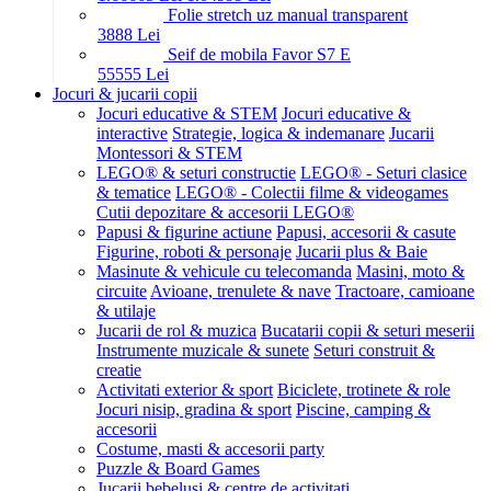
Folie stretch uz manual transparent
38
88
Lei
Seif de mobila Favor S7 E
555
55
Lei
Jocuri & jucarii copii
Jocuri educative & STEM
Jocuri educative &
interactive
Strategie, logica & indemanare
Jucarii
Montessori & STEM
LEGO® & seturi constructie
LEGO® - Seturi clasice
& tematice
LEGO® - Colectii filme & videogames
Cutii depozitare & accesorii LEGO®
Papusi & figurine actiune
Papusi, accesorii & casute
Figurine, roboti & personaje
Jucarii plus & Baie
Masinute & vehicule cu telecomanda
Masini, moto &
circuite
Avioane, trenulete & nave
Tractoare, camioane
& utilaje
Jucarii de rol & muzica
Bucatarii copii & seturi meserii
Instrumente muzicale & sunete
Seturi construit &
creatie
Activitati exterior & sport
Biciclete, trotinete & role
Jocuri nisip, gradina & sport
Piscine, camping &
accesorii
Costume, masti & accesorii party
Puzzle & Board Games
Jucarii bebelusi & centre de activitati