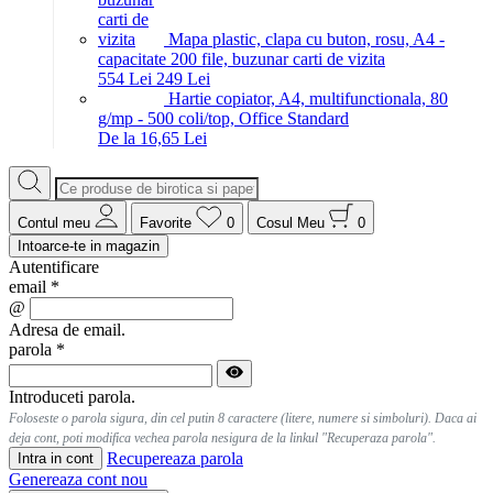
Mapa plastic, clapa cu buton, rosu, A4 -
capacitate 200 file, buzunar carti de vizita
5
54
Lei
2
49
Lei
Hartie copiator, A4, multifunctionala, 80
g/mp - 500 coli/top, Office Standard
De la 16,65 Lei
Contul meu
Favorite
0
Cosul Meu
0
Intoarce-te in magazin
Autentificare
email
*
@
Adresa de email.
parola
*
Introduceti parola.
Foloseste o parola sigura, din cel putin 8 caractere (litere, numere si simboluri). Daca ai
deja cont, poti modifica vechea parola nesigura de la linkul "Recuperaza parola".
Recupereaza parola
Intra in cont
Genereaza cont nou