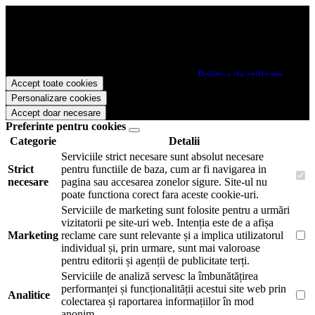
Papetarie.ro foloseste cookies pentru a tine minte faptul ca v-ati logat
pe site si pentru a va putea stoca produsele in cosul de cumparaturi.
De asemenea acestea vor colecta statistici anonime, pentru a va oferi
si livra functii avansate si continut personalizat de marketing.
Pentru a va putea bucura de intreaga experienta ca vizitator
Papetarie.ro este necesar sa fiti de acord cu
Politica de utilizare
Accept toate cookies
cookie-uri
.
Personalizare cookies
Accept doar necesare
Preferinte pentru cookies
Categorie
Detalii
Serviciile strict necesare sunt absolut necesare
Strict
pentru functiile de baza, cum ar fi navigarea in
necesare
pagina sau accesarea zonelor sigure. Site-ul nu
poate functiona corect fara aceste cookie-uri.
Serviciile de marketing sunt folosite pentru a urmări
vizitatorii pe site-uri web. Intenția este de a afișa
Marketing
reclame care sunt relevante și a implica utilizatorul
individual și, prin urmare, sunt mai valoroase
pentru editorii și agenții de publicitate terți.
Serviciile de analiză servesc la îmbunătățirea
performanței și funcționalității acestui site web prin
Analitice
colectarea și raportarea informațiilor în mod
anonim.