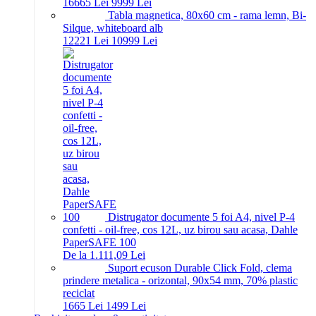
166
65
Lei
99
99
Lei
Tabla magnetica, 80x60 cm - rama lemn, Bi-
Silque, whiteboard alb
122
21
Lei
109
99
Lei
Distrugator documente 5 foi A4, nivel P-4
confetti - oil-free, cos 12L, uz birou sau acasa, Dahle
PaperSAFE 100
De la 1.111,09 Lei
Suport ecuson Durable Click Fold, clema
prindere metalica - orizontal, 90x54 mm, 70% plastic
reciclat
16
65
Lei
14
99
Lei