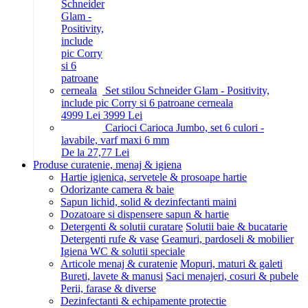
Set stilou Schneider Glam - Positivity,
include pic Corry si 6 patroane cerneala
49
99
Lei
39
99
Lei
Carioci Carioca Jumbo, set 6 culori -
lavabile, varf maxi 6 mm
De la 27,77 Lei
Produse curatenie, menaj & igiena
Hartie igienica, servetele & prosoape hartie
Odorizante camera & baie
Sapun lichid, solid & dezinfectanti maini
Dozatoare si dispensere sapun & hartie
Detergenti & solutii curatare
Solutii baie & bucatarie
Detergenti rufe & vase
Geamuri, pardoseli & mobilier
Igiena WC & solutii speciale
Articole menaj & curatenie
Mopuri, maturi & galeti
Bureti, lavete & manusi
Saci menajeri, cosuri & pubele
Perii, farase & diverse
Dezinfectanti & echipamente protectie