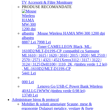
TV
Accesorii & Filtre Monitoare
PRODUSE RECOMANDATE
Mouse Wireless HAMA MW-300 1200 dpi
albastru
88
87
Lei
79
98
Lei
Toner CAMELLEON Black, ML-
1610D2/MLT-D119S-CP, compatibil cu Samsung
ML1610 | 1615 | 1620 | 2010 | 2015 | 2020 | ML2510 |
2570 | 2571 | 4321 | 4521Xerox3112 | 3117 | 3122 |
3124 | 3125;Dell1100 | 1110, 2K, (timbru verde 1.2 lei)
, ML-1610D2/MLT-D119S-CP
54
41
Lei
0
00
Lei
Lenovo Go USB-C Power Bank Wireless
40ALLG1WWW (timbru verde 0.98 lei)
137
49
Lei
Administrare birou & protocol
Mobilier & solutii amenajare
Scaune, mese &
ergonomie
Dulapuri metalice, vestiare & fisete