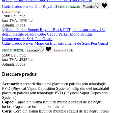
Cutie Cadou Parker Duo Royal III
Favorite
STOC FURNIZOR
Livrare: 4-6 zile
19
00
Lei / buc.
fara TVA:
15
70
Lei
Adauga in cos
Cutie Cadou Parker Mono cu Etui Instrumente de Scris Pen Guard
Favorite
STOC FURNIZOR
Livrare: 4-6 zile
55
00
Lei / buc.
fara TVA:
45
45
Lei
Adauga in cos
Descriere produs
Accesorii:
Accesorii din alama placate cu paladiu prin tehnologie
PVD (Physical Vapor Deposition Systems). Clip din otel inoxidabil
placat cu paladiu prin tehnologie PVD (Physical Vapor Deposition
Systems)
Capac:
Capac din alama lacuit cu multiple straturi de lac negru
lucios. Capacul se inchide prin apasare
Corp:
Corp din alama lacuit cu multiple straturi de lac negru lucios