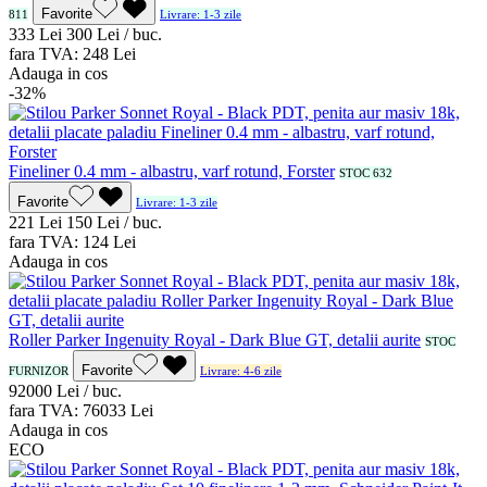
Favorite
811
Livrare: 1-3 zile
3
33
Lei
3
00
Lei / buc.
fara TVA:
2
48
Lei
Adauga in cos
-32%
Fineliner 0.4 mm - albastru, varf rotund, Forster
STOC 632
Favorite
Livrare: 1-3 zile
2
21
Lei
1
50
Lei / buc.
fara TVA:
1
24
Lei
Adauga in cos
Roller Parker Ingenuity Royal - Dark Blue GT, detalii aurite
STOC
Favorite
FURNIZOR
Livrare: 4-6 zile
920
00
Lei / buc.
fara TVA:
760
33
Lei
Adauga in cos
ECO