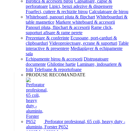
Birotica & accesorii birou
Capsatoare, capse &
perforatoare
Lipici, benzi adezive & dispensere
Foarfeci, cuttere & rechizite birou
Calculatoare de birou
Whiteboard, panouri pluta & flipchart
Whiteboarduri &
table magnetice
Markere whiteboard & accesorii
Panouri pluta, flipchart & accesorii
Rame click,
suporturi afisare & rame perete
Prezentare & conferinte
Ecusoane, port-carduri &
clipboarduri
Videoproiectoare, ecrane & suporturi
Table
interactive & presentere
Mediaplayer & echipamente
sala
Echipamente birou & accesorii
Distrugatoare
documente
Ghilotine hartie
Laminare, indosariere &
folii
Telefoane & reportofoane
PRODUSE RECOMANDATE
Perforator profesional, 65 coli, heavy duty -
aluminiu, Forster P652