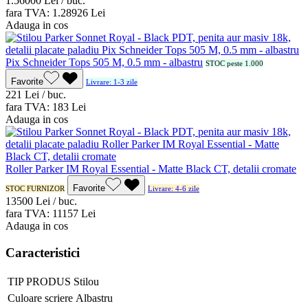
1.560
00
Lei / buc.
fara TVA:
1.289
26
Lei
Adauga in cos
Pix Schneider Tops 505 M, 0.5 mm - albastru
STOC peste 1.000
Favorite
Livrare: 1-3 zile
2
21
Lei / buc.
fara TVA:
1
83
Lei
Adauga in cos
Roller Parker IM Royal Essential - Matte Black CT, detalii cromate
Favorite
STOC FURNIZOR
Livrare: 4-6 zile
135
00
Lei / buc.
fara TVA:
111
57
Lei
Adauga in cos
Caracteristici
TIP PRODUS
Stilou
Culoare scriere
Albastru