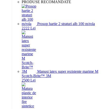
PRODUSE RECOMANDATE
Prosop hartie 2 straturi alb 100 m/rola
22
22
Lei
Manusi latex super rezistente marime M
Scotch-Brite™ 3M
25
00
Lei