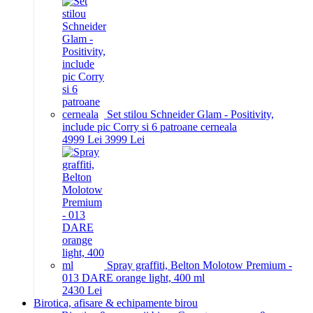
Set stilou Schneider Glam - Positivity,
include pic Corry si 6 patroane cerneala
49
99
Lei
39
99
Lei
Spray graffiti, Belton Molotow Premium -
013 DARE orange light, 400 ml
24
30
Lei
Birotica, afisare & echipamente birou