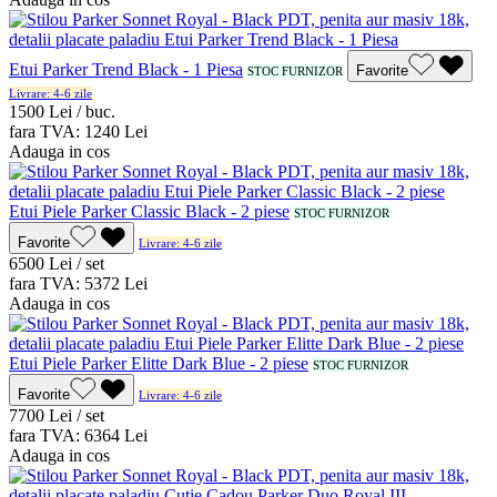
Etui Parker Trend Black - 1 Piesa
Favorite
STOC FURNIZOR
Livrare: 4-6 zile
15
00
Lei / buc.
fara TVA:
12
40
Lei
Adauga in cos
Etui Piele Parker Classic Black - 2 piese
STOC FURNIZOR
Favorite
Livrare: 4-6 zile
65
00
Lei / set
fara TVA:
53
72
Lei
Adauga in cos
Etui Piele Parker Elitte Dark Blue - 2 piese
STOC FURNIZOR
Favorite
Livrare: 4-6 zile
77
00
Lei / set
fara TVA:
63
64
Lei
Adauga in cos