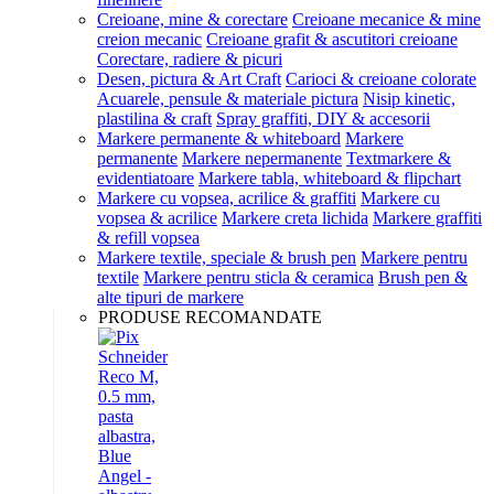
Creioane, mine & corectare
Creioane mecanice & mine
creion mecanic
Creioane grafit & ascutitori creioane
Corectare, radiere & picuri
Desen, pictura & Art Craft
Carioci & creioane colorate
Acuarele, pensule & materiale pictura
Nisip kinetic,
plastilina & craft
Spray graffiti, DIY & accesorii
Markere permanente & whiteboard
Markere
permanente
Markere nepermanente
Textmarkere &
evidentiatoare
Markere tabla, whiteboard & flipchart
Markere cu vopsea, acrilice & graffiti
Markere cu
vopsea & acrilice
Markere creta lichida
Markere graffiti
& refill vopsea
Markere textile, speciale & brush pen
Markere pentru
textile
Markere pentru sticla & ceramica
Brush pen &
alte tipuri de markere
PRODUSE RECOMANDATE