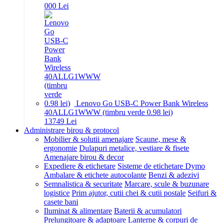
0
00
Lei
Lenovo Go USB-C Power Bank Wireless
40ALLG1WWW (timbru verde 0.98 lei)
137
49
Lei
Administrare birou & protocol
Mobilier & solutii amenajare
Scaune, mese &
ergonomie
Dulapuri metalice, vestiare & fisete
Amenajare birou & decor
Expediere & etichetare
Sisteme de etichetare Dymo
Ambalare & etichete autocolante
Benzi & adezivi
Semnalistica & securitate
Marcare, scule & buzunare
logistice
Prim ajutor, cutii chei & cutii postale
Seifuri &
casete bani
Iluminat & alimentare
Baterii & acumulatori
Prelungitoare & adaptoare
Lanterne & corpuri de