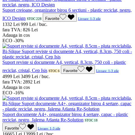
Suport creioane, organizator birou 6 sectiuni - plastic reciclat, negru,
ICO Design
Favorite
STOC 228
Livrare: 1-3 zile
13
32
Lei
9
99
Lei / buc.
fara TVA:
8
26
Lei
Adauga in cos
ECO
-30%
Suport reviste si documente A4, vertical, 8.3cm, 750 coli - plastic
reciclat, cristal, Cep Isis
Favorite
STOC 6
Livrare: 1-3 zile
49
99
Lei
34
99
Lei / buc.
fara TVA:
28
92
Lei
Adauga in cos
ECO
-16%
Suport documente A4+, organizator birou 4 sertare, capac - plastic
reciclat, negru, Jalema Atlanta Re-Solution
STOC 18
Favorite
Livrare: 1-3 zile
166
65
Lei
139
99
Lei / buc.