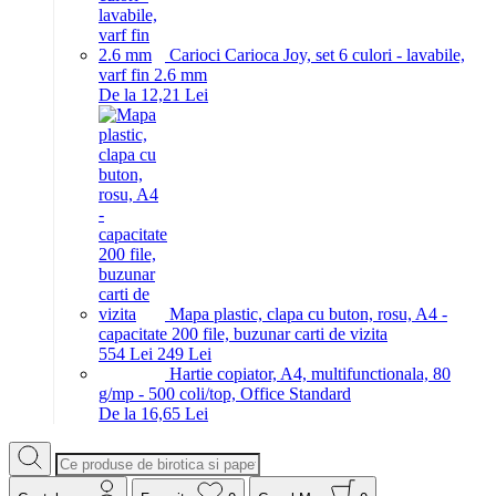
Carioci Carioca Joy, set 6 culori - lavabile,
varf fin 2.6 mm
De la 12,21 Lei
Mapa plastic, clapa cu buton, rosu, A4 -
capacitate 200 file, buzunar carti de vizita
5
54
Lei
2
49
Lei
Hartie copiator, A4, multifunctionala, 80
g/mp - 500 coli/top, Office Standard
De la 16,65 Lei