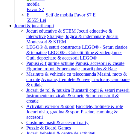
Seif de mobila Favor S7 E
555
55
Lei
Jocuri & jucarii copii
Jocuri educative & STEM
Jocuri educative &
interactive
Strategie, logica & indemanare
Jucarii
Montessori & STEM
LEGO® & seturi constructie
LEGO® - Seturi clasice
& tematice
LEGO® - Colectii filme & videogames
Cutii depozitare & accesorii LEGO®
Papusi & figurine actiune
Papusi, accesorii & casute
Figurine, roboti & personaje
Jucarii plus & Baie
Masinute & vehicule cu telecomanda
Masini, moto &
circuite
Avioane, trenulete & nave
Tractoare, camioane
& utilaje
Jucarii de rol & muzica
Bucatarii copii & seturi meserii
Instrumente muzicale & sunete
Seturi construit &
creatie
Activitati exterior & sport
Biciclete, trotinete & role
Jocuri nisip, gradina & sport
Piscine, camping &
accesorii
Costume, masti & accesorii party
Puzzle & Board Games
Jucarii bebelusi & centre de activitati