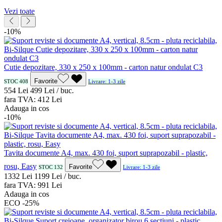
Vezi toate
-10%
Cutie depozitare, 330 x 250 x 100mm - carton natur ondulat C3
Favorite
STOC 408
Livrare: 1-3 zile
5
54
Lei
4
99
Lei / buc.
fara TVA:
4
12
Lei
Adauga in cos
-10%
Tavita documente A4, max. 430 foi, suport suprapozabil - plastic,
rosu, Easy
Favorite
STOC 132
Livrare: 1-3 zile
13
32
Lei
11
99
Lei / buc.
fara TVA:
9
91
Lei
Adauga in cos
ECO
-25%