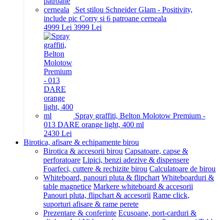
Set stilou Schneider Glam - Positivity,
include pic Corry si 6 patroane cerneala
49
99
Lei
39
99
Lei
Spray graffiti, Belton Molotow Premium -
013 DARE orange light, 400 ml
24
30
Lei
Birotica, afisare & echipamente birou
Birotica & accesorii birou
Capsatoare, capse &
perforatoare
Lipici, benzi adezive & dispensere
Foarfeci, cuttere & rechizite birou
Calculatoare de birou
Whiteboard, panouri pluta & flipchart
Whiteboarduri &
table magnetice
Markere whiteboard & accesorii
Panouri pluta, flipchart & accesorii
Rame click,
suporturi afisare & rame perete
Prezentare & conferinte
Ecusoane, port-carduri &