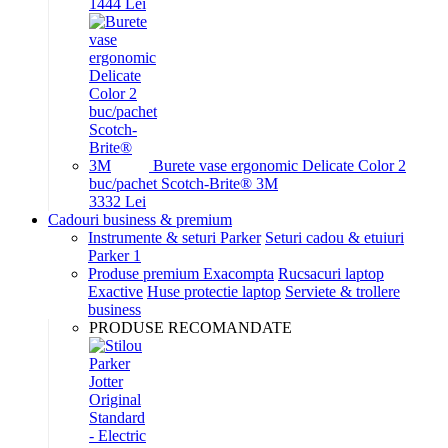
14
44
Lei
Burete vase ergonomic Delicate Color 2
buc/pachet Scotch-Brite® 3M
33
32
Lei
Cadouri business & premium
Instrumente & seturi Parker
Seturi cadou & etuiuri
Parker 1
Produse premium Exacompta
Rucsacuri laptop
Exactive
Huse protectie laptop
Serviete & trollere
business
PRODUSE RECOMANDATE