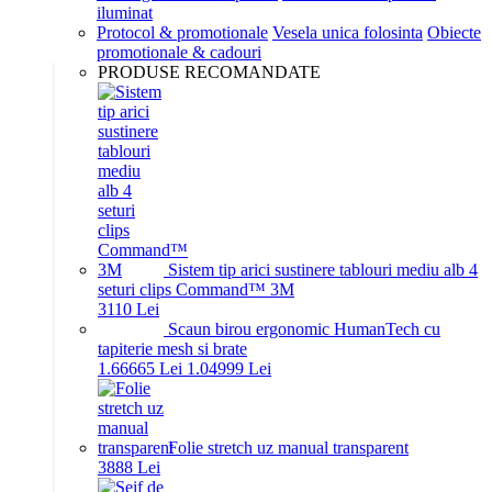
iluminat
Protocol & promotionale
Vesela unica folosinta
Obiecte
promotionale & cadouri
PRODUSE RECOMANDATE
Sistem tip arici sustinere tablouri mediu alb 4
seturi clips Command™ 3M
31
10
Lei
Scaun birou ergonomic HumanTech cu
tapiterie mesh si brate
1.666
65
Lei
1.049
99
Lei
Folie stretch uz manual transparent
38
88
Lei