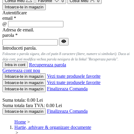
Contul meu
Favorite
0
Cosul Meu
0
Intoarce-te in magazin
Autentificare
email
*
@
Adresa de email.
parola
*
Introduceti parola.
Foloseste o parola sigura, din cel putin 8 caractere (litere, numere si simboluri). Daca ai
deja cont, poti modifica vechea parola nesigura de la linkul "Recuperaza parola".
Recupereaza parola
Intra in cont
Genereaza cont nou
Vezi toate produsele favorite
Intoarce-te in magazin
Vezi toate produsele favorite
Intoarce-te in magazin
Finalizeaza Comanda
Intoarce-te in magazin
Suma totala:
0.00
Lei
Suma totala fara TVA:
0.00
Lei
Finalizeaza Comanda
Intoarce-te in magazin
Home
>
Hartie, arhivare & organizare documente
>