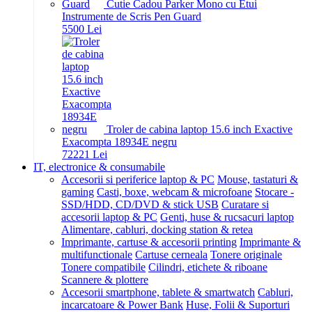
Cutie Cadou Parker Mono cu Etui
Instrumente de Scris Pen Guard
55
00
Lei
Troler de cabina laptop 15.6 inch Exactive
Exacompta 18934E negru
722
21
Lei
IT, electronice & consumabile
Accesorii si periferice laptop & PC
Mouse, tastaturi &
gaming
Casti, boxe, webcam & microfoane
Stocare -
SSD/HDD, CD/DVD & stick USB
Curatare si
accesorii laptop & PC
Genti, huse & rucsacuri laptop
Alimentare, cabluri, docking station & retea
Imprimante, cartuse & accesorii printing
Imprimante &
multifunctionale
Cartuse cerneala
Tonere originale
Tonere compatibile
Cilindri, etichete & riboane
Scannere & plottere
Accesorii smartphone, tablete & smartwatch
Cabluri,
incarcatoare & Power Bank
Huse, Folii & Suporturi