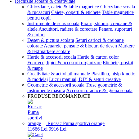
Rechizite scolare & creativitate
Ghiozdane, caiete & table magnetice
Ghiozdane scoala
& rucsacuri
Caiete, coperti & etichete
Table magnetice
pentru copii
Instrumente de scris scoala
Pixuri, stilouri, creioane &
altele
Ascutitori, radiere & corectare
Penare, suporturi
& etuiuri
Desen & pictura scolara
Seturi carioci & creioane
colorate
Acuarele, pensule & blocuri de desen
Markere
& textmarkere scolare
Hartie & accesorii scoala
Hartie & carton color
Foarfece, lipici & accesorii organizare
Etichete, post-it
& mape
Creativitate & activitati manuale
Plastilina, nisip kinetic
& modelaj
Lucru manual, DIY & seturi creative
Geometrie & accesorii scoala
Truse geometrie &
instrumente masura
Accesorii practice & igiena scoala
PRODUSE RECOMANDATE
Rucsac Puma sportivi orange
116
66
Lei
99
16
Lei