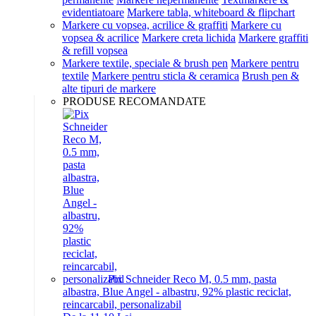
evidentiatoare
Markere tabla, whiteboard & flipchart
Markere cu vopsea, acrilice & graffiti
Markere cu
vopsea & acrilice
Markere creta lichida
Markere graffiti
& refill vopsea
Markere textile, speciale & brush pen
Markere pentru
textile
Markere pentru sticla & ceramica
Brush pen &
alte tipuri de markere
PRODUSE RECOMANDATE
Pix Schneider Reco M, 0.5 mm, pasta
albastra, Blue Angel - albastru, 92% plastic reciclat,
reincarcabil, personalizabil