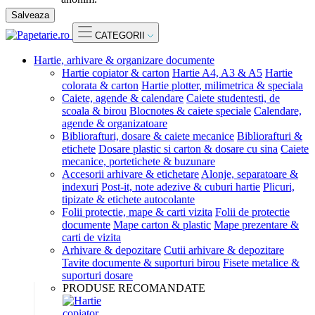
Salveaza
CATEGORII
Hartie, arhivare & organizare documente
Hartie copiator & carton
Hartie A4, A3 & A5
Hartie
colorata & carton
Hartie plotter, milimetrica & speciala
Caiete, agende & calendare
Caiete studentesti, de
scoala & birou
Blocnotes & caiete speciale
Calendare,
agende & organizatoare
Bibliorafturi, dosare & caiete mecanice
Bibliorafturi &
etichete
Dosare plastic si carton & dosare cu sina
Caiete
mecanice, portetichete & buzunare
Accesorii arhivare & etichetare
Alonje, separatoare &
indexuri
Post-it, note adezive & cuburi hartie
Plicuri,
tipizate & etichete autocolante
Folii protectie, mape & carti vizita
Folii de protectie
documente
Mape carton & plastic
Mape prezentare &
carti de vizita
Arhivare & depozitare
Cutii arhivare & depozitare
Tavite documente & suporturi birou
Fisete metalice &
suporturi dosare
PRODUSE RECOMANDATE