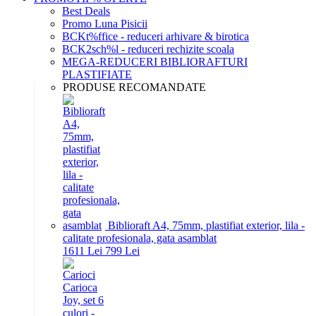
Best Deals
Promo Luna Pisicii
BCKt%ffice - reduceri arhivare & birotica
BCK2sch%l - reduceri rechizite scoala
MEGA-REDUCERI BIBLIORAFTURI
PLASTIFIATE
PRODUSE RECOMANDATE
Biblioraft A4, 75mm, plastifiat exterior, lila -
calitate profesionala, gata asamblat
16
11
Lei
7
99
Lei