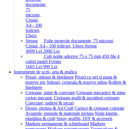
Folie protectie documente, 75 microni,
Cristal, A4 - 100 folii/set, Ubers Strong
49
99
Lei
20
00
Lei
Cub notite adezive 75 x 75 mm 450 file 4
culori pastel Forster
16
65
Lei
9
99
Lei
Instrumente de scris, arta & grafica
Pixuri, stilouri & finelinere
Pixuri cu gel si pasta &
rezerve pix
Stilouri, cerneala & rezerve stilou
Rollere &
finelinere
Creioane, mine & corectare
Creioane mecanice & mine
creion mecanic
Creioane grafit & ascutitori creioane
Corectare, radiere & picuri
Desen, pictura & Art Craft
Carioci & creioane colorate
Acuarele, pensule & materiale pictura
Nisip kinetic,
plastilina & craft
Spray graffiti, DIY & accesorii
Markere permanente & whiteboard
Markere
permanente
Markere nepermanente
Textmarkere &