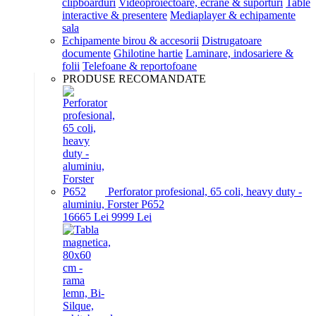
clipboarduri
Videoproiectoare, ecrane & suporturi
Table
interactive & presentere
Mediaplayer & echipamente
sala
Echipamente birou & accesorii
Distrugatoare
documente
Ghilotine hartie
Laminare, indosariere &
folii
Telefoane & reportofoane
PRODUSE RECOMANDATE
Perforator profesional, 65 coli, heavy duty -
aluminiu, Forster P652
166
65
Lei
99
99
Lei