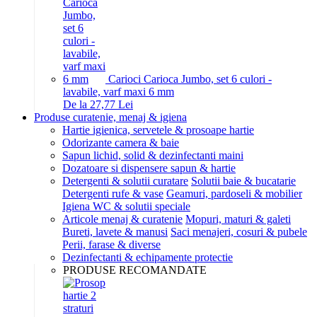
Carioci Carioca Jumbo, set 6 culori -
lavabile, varf maxi 6 mm
De la 27,77 Lei
Produse curatenie, menaj & igiena
Hartie igienica, servetele & prosoape hartie
Odorizante camera & baie
Sapun lichid, solid & dezinfectanti maini
Dozatoare si dispensere sapun & hartie
Detergenti & solutii curatare
Solutii baie & bucatarie
Detergenti rufe & vase
Geamuri, pardoseli & mobilier
Igiena WC & solutii speciale
Articole menaj & curatenie
Mopuri, maturi & galeti
Bureti, lavete & manusi
Saci menajeri, cosuri & pubele
Perii, farase & diverse
Dezinfectanti & echipamente protectie
PRODUSE RECOMANDATE