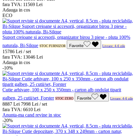
fara TVA:
115
69
Lei
Adauga in cos
ECO
Suport creioane si accesorii, organizator birou 3 piese - pluta 100%
naturala, Bi-Silque
Favorite
STOC FURNIZOR
Livrare: 4-6 zile
157
86
Lei / set
fara TVA:
130
46
Lei
Adauga in cos
-10%
Cutie arhivare, 100 x 250 x 350mm - carton alb ondulat tiparit
galben, 25 cutii/set, Forster
Favorite
STOC ZERO
Livrare: 4-6 zile
88
87
Lei
79
98
Lei / set
fara TVA:
66
10
Lei
Anunta-ma cand revine in stoc
-20%