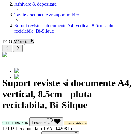
Arhivare & depozitare
>
Tavite documente & suporturi birou
>
Suport reviste si documente A4, vertical, 8.5cm - pluta
reciclabila, Bi-Silque
ECO
Mărește
Suport reviste si documente A4,
vertical, 8.5cm - pluta
reciclabila, Bi-Silque
Favorite
STOC FURNIZOR
Livrare: 4-6 zile
171
92
Lei / buc.
fara TVA:
142
08
Lei