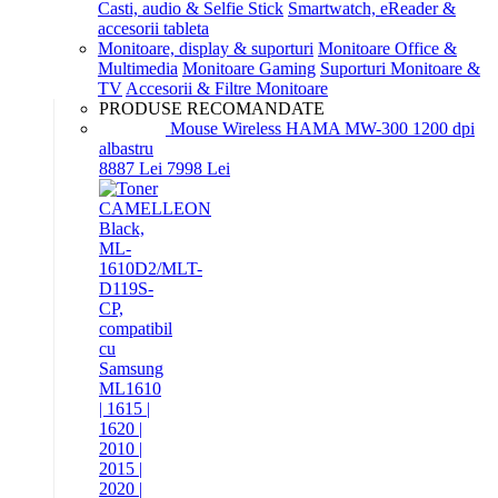
Casti, audio & Selfie Stick
Smartwatch, eReader &
accesorii tableta
Monitoare, display & suporturi
Monitoare Office &
Multimedia
Monitoare Gaming
Suporturi Monitoare &
TV
Accesorii & Filtre Monitoare
PRODUSE RECOMANDATE
Mouse Wireless HAMA MW-300 1200 dpi
albastru
88
87
Lei
79
98
Lei