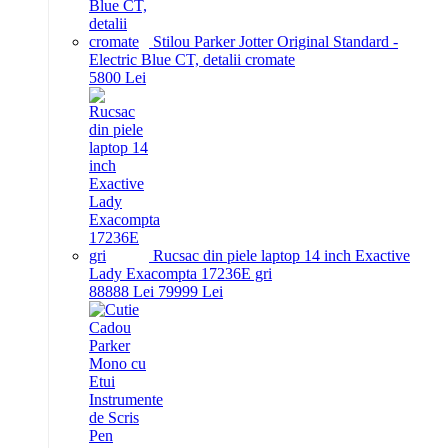
Stilou Parker Jotter Original Standard -
Electric Blue CT, detalii cromate
58
00
Lei
Rucsac din piele laptop 14 inch Exactive
Lady Exacompta 17236E gri
888
88
Lei
799
99
Lei