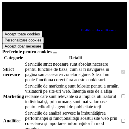
Papetarie.ro foloseste cookies pentru a tine minte faptul ca v-ati logat
pe site si pentru a va putea stoca produsele in cosul de cumparaturi.
De asemenea acestea vor colecta statistici anonime, pentru a va oferi
si livra functii avansate si continut personalizat de marketing.
Pentru a va putea bucura de intreaga experienta ca vizitator
Papetarie.ro este necesar sa fiti de acord cu
Politica de utilizare
Accept toate cookies
cookie-uri
.
Personalizare cookies
Accept doar necesare
Preferinte pentru cookies
Categorie
Detalii
Serviciile strict necesare sunt absolut necesare
Strict
pentru functiile de baza, cum ar fi navigarea in
necesare
pagina sau accesarea zonelor sigure. Site-ul nu
poate functiona corect fara aceste cookie-uri.
Serviciile de marketing sunt folosite pentru a urmări
vizitatorii pe site-uri web. Intenția este de a afișa
Marketing
reclame care sunt relevante și a implica utilizatorul
individual și, prin urmare, sunt mai valoroase
pentru editorii și agenții de publicitate terți.
Serviciile de analiză servesc la îmbunătățirea
performanței și funcționalității acestui site web prin
Analitice
colectarea și raportarea informațiilor în mod
anonim.