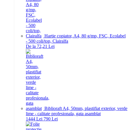
Hartie copiator, A4, 80 g/mp, FSC, Ecolabel
- 500 coli/top, Clairalfa
De la 72,21 Lei
Biblioraft A4, 50mm, plastifiat exterior, verde
lime - calitate profesionala, gata asamblat
14
44
Lei
7
90
Lei