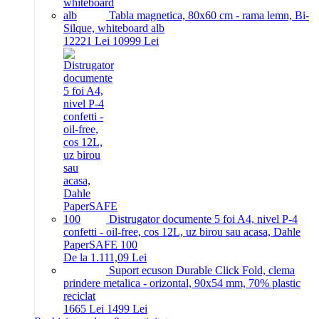
Tabla magnetica, 80x60 cm - rama lemn, Bi-
Silque, whiteboard alb
122
21
Lei
109
99
Lei
Distrugator documente 5 foi A4, nivel P-4
confetti - oil-free, cos 12L, uz birou sau acasa, Dahle
PaperSAFE 100
De la 1.111,09 Lei
Suport ecuson Durable Click Fold, clema
prindere metalica - orizontal, 90x54 mm, 70% plastic
reciclat
16
65
Lei
14
99
Lei