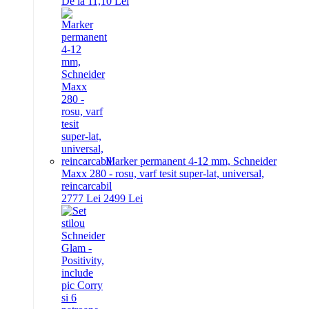
De la 11,10 Lei
Marker permanent 4-12 mm, Schneider
Maxx 280 - rosu, varf tesit super-lat, universal,
reincarcabil
27
77
Lei
24
99
Lei