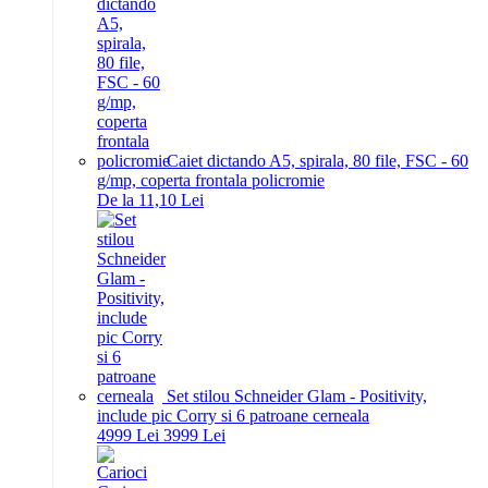
Caiet dictando A5, spirala, 80 file, FSC - 60
g/mp, coperta frontala policromie
De la 11,10 Lei
Set stilou Schneider Glam - Positivity,
include pic Corry si 6 patroane cerneala
49
99
Lei
39
99
Lei