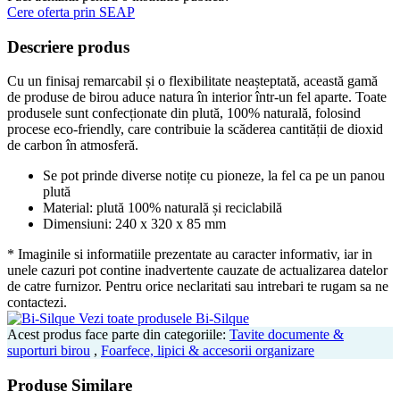
Cere oferta prin SEAP
Descriere produs
Cu un finisaj remarcabil și o flexibilitate neașteptată, această gamă
de produse de birou aduce natura în interior într-un fel aparte. Toate
produsele sunt confecționate din plută, 100% naturală, folosind
procese eco-friendly, care contribuie la scăderea cantității de dioxid
de carbon în atmosferă.
Se pot prinde diverse notițe cu pioneze, la fel ca pe un panou
plută
Material: plută 100% naturală și reciclabilă
Dimensiuni: 240 x 320 x 85 mm
* Imaginile si informatiile prezentate au caracter informativ, iar in
unele cazuri pot contine inadvertente cauzate de actualizarea datelor
de catre furnizor. Pentru orice neclaritati sau intrebari te rugam sa ne
contactezi.
Vezi toate produsele Bi-Silque
Acest produs face parte din categoriile:
Tavite documente &
suporturi birou
,
Foarfece, lipici & accesorii organizare
Produse Similare