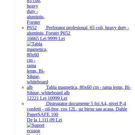
Perforator profesional, 65 coli, heavy duty -
aluminiu, Forster P652
166
65
Lei
99
99
Lei
Tabla magnetica, 80x60 cm - rama lemn, Bi-
Silque, whiteboard alb
122
21
Lei
109
99
Lei
Distrugator documente 5 foi A4, nivel P-4
confetti - oil-free, cos 12L, uz birou sau acasa, Dahle
PaperSAFE 100
De la 1.111,09 Lei