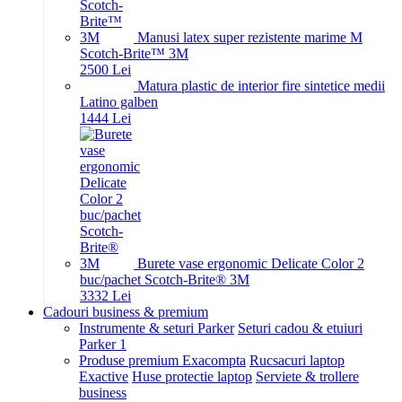
Manusi latex super rezistente marime M
Scotch-Brite™ 3M
25
00
Lei
Matura plastic de interior fire sintetice medii
Latino galben
14
44
Lei
Burete vase ergonomic Delicate Color 2
buc/pachet Scotch-Brite® 3M
33
32
Lei
Cadouri business & premium
Instrumente & seturi Parker
Seturi cadou & etuiuri
Parker 1
Produse premium Exacompta
Rucsacuri laptop
Exactive
Huse protectie laptop
Serviete & trollere
business