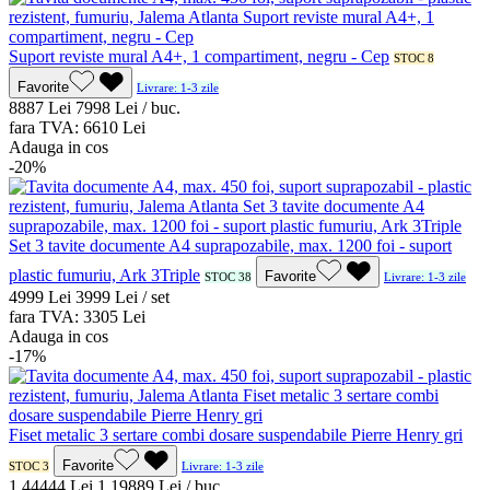
Suport reviste mural A4+, 1 compartiment, negru - Cep
STOC 8
Favorite
Livrare: 1-3 zile
88
87
Lei
79
98
Lei / buc.
fara TVA:
66
10
Lei
Adauga in cos
-20%
Set 3 tavite documente A4 suprapozabile, max. 1200 foi - suport
plastic fumuriu, Ark 3Triple
Favorite
STOC 38
Livrare: 1-3 zile
49
99
Lei
39
99
Lei / set
fara TVA:
33
05
Lei
Adauga in cos
-17%
Fiset metalic 3 sertare combi dosare suspendabile Pierre Henry gri
Favorite
STOC 3
Livrare: 1-3 zile
1.444
44
Lei
1.198
89
Lei / buc.