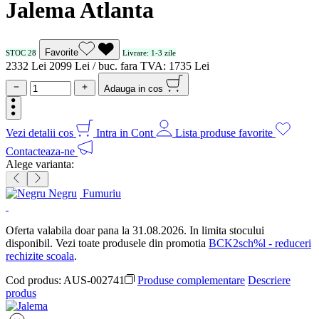
Jalema Atlanta
Favorite
STOC 28
Livrare: 1-3 zile
23
32
Lei
20
99
Lei / buc.
fara TVA:
17
35
Lei
Adauga in cos
Vezi detalii cos
Intra in Cont
Lista produse favorite
Contacteaza-ne
Alege varianta:
Negru
Fumuriu
Oferta valabila doar pana la 31.08.2026. In limita stocului
disponibil. Vezi toate produsele din promotia
BCK2sch%l - reduceri
rechizite scoala
.
Cod produs:
AUS-002741
Produse complementare
Descriere
produs