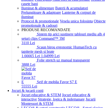
casete bani
Iluminat & alimentare
Baterii & acumulatori
Prelungitoare & adaptoare
Lanterne & corpuri de
iluminat
Protocol & promotionale
Vesela unica folosinta
Obiecte
promotionale & cadouri
PRODUSE RECOMANDATE
Sistem tip arici sustinere tablouri mediu alb 4
seturi clips Command™ 3M
31
10
Lei
Scaun birou ergonomic HumanTech cu
tapiterie mesh si brate
1.666
65
Lei
1.049
99
Lei
Folie stretch uz manual transparent
38
88
Lei
Seif de mobila Favor S7 E
555
55
Lei
Jocuri & jucarii copii
Jocuri educative & STEM
Jocuri educative &
interactive
Strategie, logica & indemanare
Jucarii
Montessori & STEM
LEGO® & seturi constructie
LEGO® - Seturi clasice