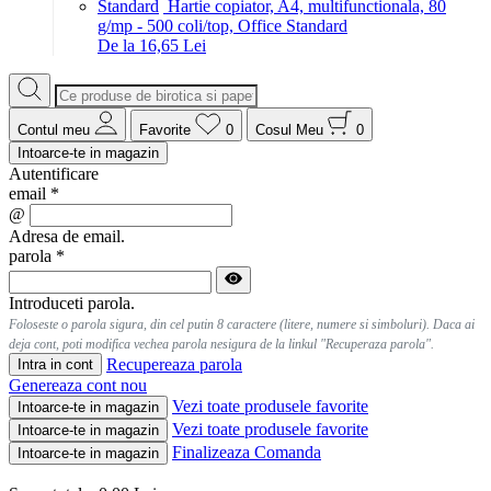
Hartie copiator, A4, multifunctionala, 80
g/mp - 500 coli/top, Office Standard
De la 16,65 Lei
Contul meu
Favorite
0
Cosul Meu
0
Intoarce-te in magazin
Autentificare
email
*
@
Adresa de email.
parola
*
Introduceti parola.
Foloseste o parola sigura, din cel putin 8 caractere (litere, numere si simboluri). Daca ai
deja cont, poti modifica vechea parola nesigura de la linkul "Recuperaza parola".
Recupereaza parola
Intra in cont
Genereaza cont nou
Vezi toate produsele favorite
Intoarce-te in magazin
Vezi toate produsele favorite
Intoarce-te in magazin
Finalizeaza Comanda
Intoarce-te in magazin