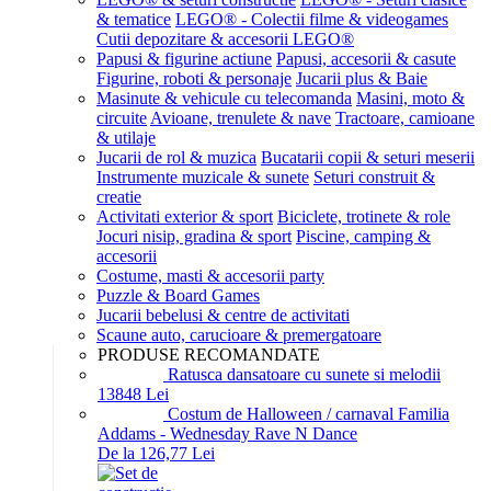
& tematice
LEGO® - Colectii filme & videogames
Cutii depozitare & accesorii LEGO®
Papusi & figurine actiune
Papusi, accesorii & casute
Figurine, roboti & personaje
Jucarii plus & Baie
Masinute & vehicule cu telecomanda
Masini, moto &
circuite
Avioane, trenulete & nave
Tractoare, camioane
& utilaje
Jucarii de rol & muzica
Bucatarii copii & seturi meserii
Instrumente muzicale & sunete
Seturi construit &
creatie
Activitati exterior & sport
Biciclete, trotinete & role
Jocuri nisip, gradina & sport
Piscine, camping &
accesorii
Costume, masti & accesorii party
Puzzle & Board Games
Jucarii bebelusi & centre de activitati
Scaune auto, carucioare & premergatoare
PRODUSE RECOMANDATE
Ratusca dansatoare cu sunete si melodii
138
48
Lei
Costum de Halloween / carnaval Familia
Addams - Wednesday Rave N Dance
De la 126,77 Lei