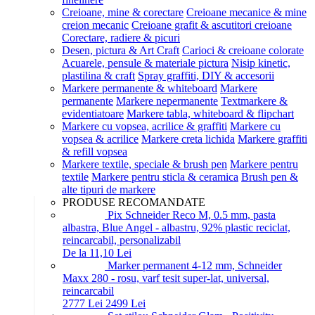
Creioane, mine & corectare
Creioane mecanice & mine
creion mecanic
Creioane grafit & ascutitori creioane
Corectare, radiere & picuri
Desen, pictura & Art Craft
Carioci & creioane colorate
Acuarele, pensule & materiale pictura
Nisip kinetic,
plastilina & craft
Spray graffiti, DIY & accesorii
Markere permanente & whiteboard
Markere
permanente
Markere nepermanente
Textmarkere &
evidentiatoare
Markere tabla, whiteboard & flipchart
Markere cu vopsea, acrilice & graffiti
Markere cu
vopsea & acrilice
Markere creta lichida
Markere graffiti
& refill vopsea
Markere textile, speciale & brush pen
Markere pentru
textile
Markere pentru sticla & ceramica
Brush pen &
alte tipuri de markere
PRODUSE RECOMANDATE
Pix Schneider Reco M, 0.5 mm, pasta
albastra, Blue Angel - albastru, 92% plastic reciclat,
reincarcabil, personalizabil
De la 11,10 Lei
Marker permanent 4-12 mm, Schneider
Maxx 280 - rosu, varf tesit super-lat, universal,
reincarcabil
27
77
Lei
24
99
Lei