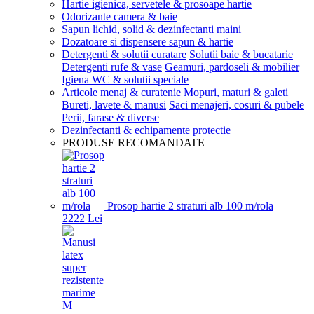
Hartie igienica, servetele & prosoape hartie
Odorizante camera & baie
Sapun lichid, solid & dezinfectanti maini
Dozatoare si dispensere sapun & hartie
Detergenti & solutii curatare
Solutii baie & bucatarie
Detergenti rufe & vase
Geamuri, pardoseli & mobilier
Igiena WC & solutii speciale
Articole menaj & curatenie
Mopuri, maturi & galeti
Bureti, lavete & manusi
Saci menajeri, cosuri & pubele
Perii, farase & diverse
Dezinfectanti & echipamente protectie
PRODUSE RECOMANDATE
Prosop hartie 2 straturi alb 100 m/rola
22
22
Lei