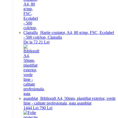
Hartie copiator, A4, 80 g/mp, FSC, Ecolabel
- 500 coli/top, Clairalfa
De la 72,21 Lei
Biblioraft A4, 50mm, plastifiat exterior, verde
lime - calitate profesionala, gata asamblat
14
44
Lei
7
90
Lei