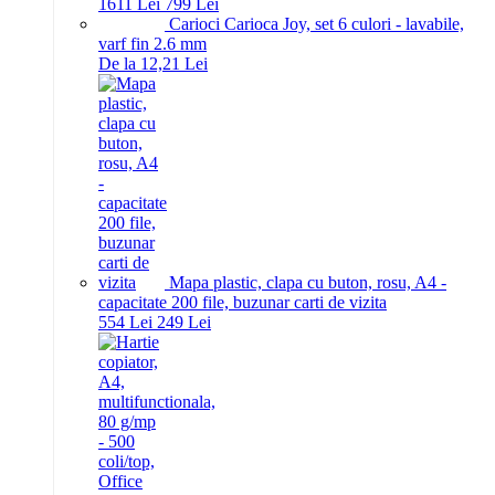
16
11
Lei
7
99
Lei
Carioci Carioca Joy, set 6 culori - lavabile,
varf fin 2.6 mm
De la 12,21 Lei
Mapa plastic, clapa cu buton, rosu, A4 -
capacitate 200 file, buzunar carti de vizita
5
54
Lei
2
49
Lei