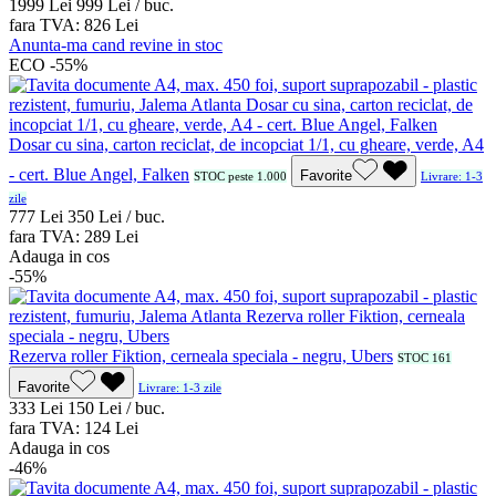
19
99
Lei
9
99
Lei / buc.
fara TVA:
8
26
Lei
Anunta-ma cand revine in stoc
ECO
-55%
Dosar cu sina, carton reciclat, de incopciat 1/1, cu gheare, verde, A4
- cert. Blue Angel, Falken
Favorite
STOC peste 1.000
Livrare: 1-3
zile
7
77
Lei
3
50
Lei / buc.
fara TVA:
2
89
Lei
Adauga in cos
-55%
Rezerva roller Fiktion, cerneala speciala - negru, Ubers
STOC 161
Favorite
Livrare: 1-3 zile
3
33
Lei
1
50
Lei / buc.
fara TVA:
1
24
Lei
Adauga in cos
-46%