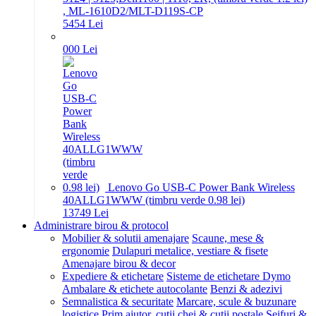
, ML-1610D2/MLT-D119S-CP
54
54
Lei
0
00
Lei
Lenovo Go USB-C Power Bank Wireless
40ALLG1WWW (timbru verde 0.98 lei)
137
49
Lei
Administrare birou & protocol
Mobilier & solutii amenajare
Scaune, mese &
ergonomie
Dulapuri metalice, vestiare & fisete
Amenajare birou & decor
Expediere & etichetare
Sisteme de etichetare Dymo
Ambalare & etichete autocolante
Benzi & adezivi
Semnalistica & securitate
Marcare, scule & buzunare
logistice
Prim ajutor, cutii chei & cutii postale
Seifuri &