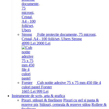
Folie protectie documente, 75 microni,
Cristal, A4 - 100 folii/set, Ubers Strong
49
99
Lei
20
00
Lei
Cub notite adezive 75 x 75 mm 450 file 4
culori pastel Forster
16
65
Lei
9
99
Lei
Instrumente de scris, arta & grafica
Pixuri, stilouri & finelinere
Pixuri cu gel si pasta &
rezerve pix
Stilouri, cerneala & rezerve stilou
Rollere &
finelinere