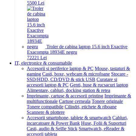
55
00
Lei
Troler de cabina laptop 15.6 inch Exactive
Exacompta 18934E negru
722
21
Lei
IT, electronice & consumabile
Accesorii si periferice laptop & PC
Mouse, tastaturi &
gaming
Casti, boxe, webcam & microfoane
Stocare -
SSD/HDD, CD/DVD & stick USB
Curatare si
accesorii laptop & PC
Genti, huse & rucsacuri laptop
Alimentare, cabluri, docking station & retea
Imprimante, cartuse & accesorii printing
Imprimante &
multifunctionale
Cartuse cerneala
Tonere originale
Tonere compatibile
Cilindri, etichete & riboane
Scannere & plottere
Accesorii smartphone, tablete & smartwatch
Cabluri,
incarcatoare & Power Bank
Huse, Folii & Suporturi
Casti, audio & Selfie Stick
Smartwatch, eReader &
accesorii tableta