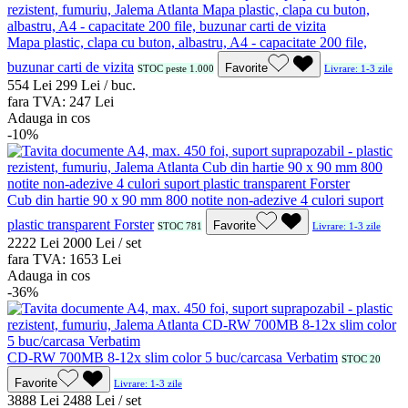
Mapa plastic, clapa cu buton, albastru, A4 - capacitate 200 file,
buzunar carti de vizita
Favorite
STOC peste 1.000
Livrare: 1-3 zile
5
54
Lei
2
99
Lei / buc.
fara TVA:
2
47
Lei
Adauga in cos
-10%
Cub din hartie 90 x 90 mm 800 notite non-adezive 4 culori suport
plastic transparent Forster
Favorite
STOC 781
Livrare: 1-3 zile
22
22
Lei
20
00
Lei / set
fara TVA:
16
53
Lei
Adauga in cos
-36%
CD-RW 700MB 8-12x slim color 5 buc/carcasa Verbatim
STOC 20
Favorite
Livrare: 1-3 zile
38
88
Lei
24
88
Lei / set