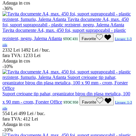
Adauga in cos
-36%
Tavita documente A4, max. 450 foi, suport suprapozabil - plastic
rezistent, negru, Jalema Atlanta
Favorite
STOC 431
Livrare: 1-3
zile
23
32
Lei
14
92
Lei / buc.
fara TVA:
12
33
Lei
Adauga in cos
-10%
Suport creioane tip pahar, organizator birou din plasa metalica, 100
x 90 mm - crom, Forster Office
Favorite
STOC 950
Livrare: 1-3
zile
5
54
Lei
4
99
Lei / buc.
fara TVA:
4
12
Lei
Adauga in cos
-10%