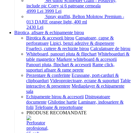
Set stilou Schneider Glam - Positivity,
include pic Corry si 6 patroane cerneala
49
99
Lei
39
99
Lei
Spray graffiti, Belton Molotow Premium -
013 DARE orange light, 400 ml
24
30
Lei
Birotica, afisare & echipamente birou
Birotica & accesorii birou
Capsatoare, capse &
perforatoare
Lipici, benzi adezive & dispensere
Foarfeci, cuttere & rechizite birou
Calculatoare de birou
Whiteboard, panouri pluta & flipchart
Whiteboarduri &
table magnetice
Markere whiteboard & accesorii
Panouri pluta, flipchart & accesorii
Rame click,
suporturi afisare & rame perete
Prezentare & conferinte
Ecusoane, port-carduri &
clipboarduri
Videoproiectoare, ecrane & suporturi
Table
interactive & presentere
Mediaplayer & echipamente
sala
Echipamente birou & accesorii
Distrugatoare
documente
Ghilotine hartie
Laminare, indosariere &
folii
Telefoane & reportofoane
PRODUSE RECOMANDATE