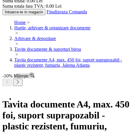
Suma totala:
0.00
Lei
Suma totala fara TVA:
0.00
Lei
Finalizeaza Comanda
Intoarce-te in magazin
Home
>
Hartie, arhivare & organizare documente
>
Arhivare & depozitare
>
Tavite documente & suporturi birou
>
Tavita documente A4, max. 450 foi, suport suprapozabil -
plastic rezistent, fumuriu, Jalema Atlanta
-10%
Mărește
Tavita documente A4, max. 450
foi, suport suprapozabil -
plastic rezistent, fumuriu,