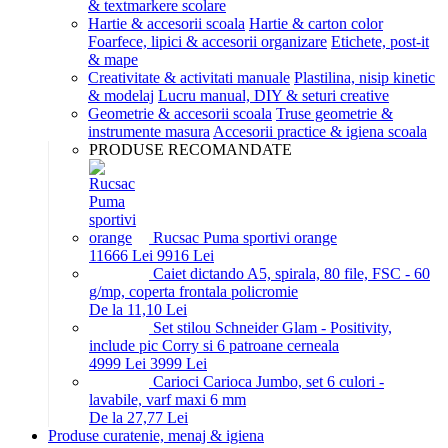
& textmarkere scolare
Hartie & accesorii scoala
Hartie & carton color
Foarfece, lipici & accesorii organizare
Etichete, post-it
& mape
Creativitate & activitati manuale
Plastilina, nisip kinetic
& modelaj
Lucru manual, DIY & seturi creative
Geometrie & accesorii scoala
Truse geometrie &
instrumente masura
Accesorii practice & igiena scoala
PRODUSE RECOMANDATE
Rucsac Puma sportivi orange
116
66
Lei
99
16
Lei
Caiet dictando A5, spirala, 80 file, FSC - 60
g/mp, coperta frontala policromie
De la 11,10 Lei
Set stilou Schneider Glam - Positivity,
include pic Corry si 6 patroane cerneala
49
99
Lei
39
99
Lei
Carioci Carioca Jumbo, set 6 culori -
lavabile, varf maxi 6 mm
De la 27,77 Lei
Produse curatenie, menaj & igiena