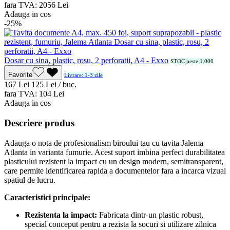
fara TVA:
20
56
Lei
Adauga in cos
-25%
Dosar cu sina, plastic, rosu, 2 perforatii, A4 - Exxo
STOC peste 1.000
Favorite
Livrare: 1-3 zile
1
67
Lei
1
25
Lei / buc.
fara TVA:
1
04
Lei
Adauga in cos
Descriere produs
Adauga o nota de profesionalism biroului tau cu tavita Jalema
Atlanta in varianta fumurie. Acest suport imbina perfect durabilitatea
plasticului rezistent la impact cu un design modern, semitransparent,
care permite identificarea rapida a documentelor fara a incarca vizual
spatiul de lucru.
Caracteristici principale:
Rezistenta la impact:
Fabricata dintr-un plastic robust,
special conceput pentru a rezista la socuri si utilizare zilnica