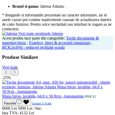
Brand si gama:
Jalema Atlanta.
* Imaginile si informatiile prezentate au caracter informativ, iar in
unele cazuri pot contine inadvertente cauzate de actualizarea datelor
de catre furnizor. Pentru orice neclaritati sau intrebari te rugam sa ne
contactezi.
Vezi toate produsele Jalema
Acest produs face parte din categoriile:
Tavite documente &
suporturi birou
,
Foarfece, lipici & accesorii organizare
,
BCK2sch%l - reduceri rechizite scoala
Produse Similare
Vezi toate
-25%
Mapa birou, lavabila, 64.8 x 50.9cm - transparenta
STOC 12
Favorite
Livrare: 1-3 zile
66
66
Lei
50
00
Lei / buc.
fara TVA:
41
32
Lei