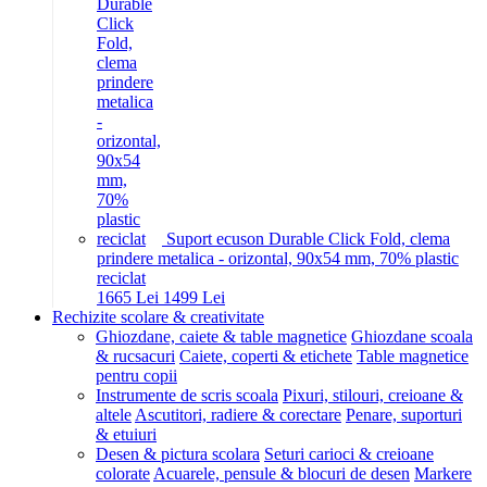
Suport ecuson Durable Click Fold, clema
prindere metalica - orizontal, 90x54 mm, 70% plastic
reciclat
16
65
Lei
14
99
Lei
Rechizite scolare & creativitate
Ghiozdane, caiete & table magnetice
Ghiozdane scoala
& rucsacuri
Caiete, coperti & etichete
Table magnetice
pentru copii
Instrumente de scris scoala
Pixuri, stilouri, creioane &
altele
Ascutitori, radiere & corectare
Penare, suporturi
& etuiuri
Desen & pictura scolara
Seturi carioci & creioane
colorate
Acuarele, pensule & blocuri de desen
Markere