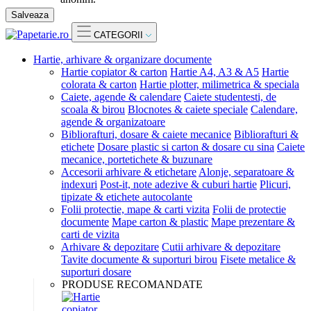
Salveaza
CATEGORII
Hartie, arhivare & organizare documente
Hartie copiator & carton
Hartie A4, A3 & A5
Hartie
colorata & carton
Hartie plotter, milimetrica & speciala
Caiete, agende & calendare
Caiete studentesti, de
scoala & birou
Blocnotes & caiete speciale
Calendare,
agende & organizatoare
Bibliorafturi, dosare & caiete mecanice
Bibliorafturi &
etichete
Dosare plastic si carton & dosare cu sina
Caiete
mecanice, portetichete & buzunare
Accesorii arhivare & etichetare
Alonje, separatoare &
indexuri
Post-it, note adezive & cuburi hartie
Plicuri,
tipizate & etichete autocolante
Folii protectie, mape & carti vizita
Folii de protectie
documente
Mape carton & plastic
Mape prezentare &
carti de vizita
Arhivare & depozitare
Cutii arhivare & depozitare
Tavite documente & suporturi birou
Fisete metalice &
suporturi dosare
PRODUSE RECOMANDATE