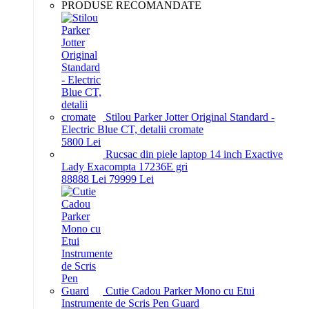
PRODUSE RECOMANDATE
Stilou Parker Jotter Original Standard -
Electric Blue CT, detalii cromate
58
00
Lei
Rucsac din piele laptop 14 inch Exactive
Lady Exacompta 17236E gri
888
88
Lei
799
99
Lei
Cutie Cadou Parker Mono cu Etui
Instrumente de Scris Pen Guard