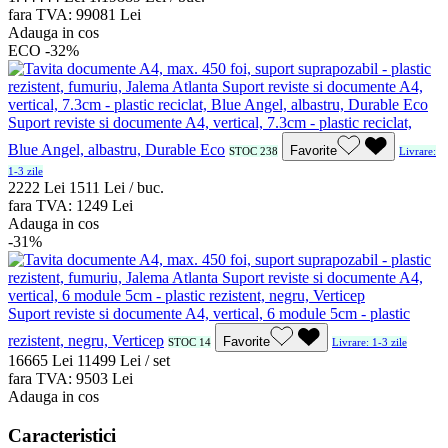
fara TVA:
990
81
Lei
Adauga in cos
ECO
-32%
Suport reviste si documente A4, vertical, 7.3cm - plastic reciclat,
Blue Angel, albastru, Durable Eco
Favorite
STOC 238
Livrare:
1-3 zile
22
22
Lei
15
11
Lei / buc.
fara TVA:
12
49
Lei
Adauga in cos
-31%
Suport reviste si documente A4, vertical, 6 module 5cm - plastic
rezistent, negru, Verticep
Favorite
STOC 14
Livrare: 1-3 zile
166
65
Lei
114
99
Lei / set
fara TVA:
95
03
Lei
Adauga in cos
Caracteristici