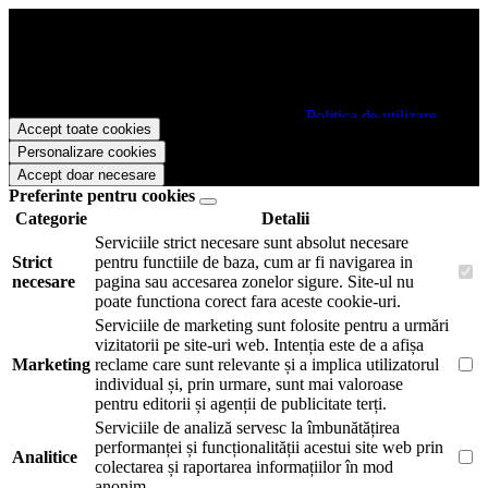
Papetarie.ro foloseste cookies pentru a tine minte faptul ca v-ati logat
pe site si pentru a va putea stoca produsele in cosul de cumparaturi.
De asemenea acestea vor colecta statistici anonime, pentru a va oferi
si livra functii avansate si continut personalizat de marketing.
Pentru a va putea bucura de intreaga experienta ca vizitator
Papetarie.ro este necesar sa fiti de acord cu
Politica de utilizare
Accept toate cookies
cookie-uri
.
Personalizare cookies
Accept doar necesare
Preferinte pentru cookies
Categorie
Detalii
Serviciile strict necesare sunt absolut necesare
Strict
pentru functiile de baza, cum ar fi navigarea in
necesare
pagina sau accesarea zonelor sigure. Site-ul nu
poate functiona corect fara aceste cookie-uri.
Serviciile de marketing sunt folosite pentru a urmări
vizitatorii pe site-uri web. Intenția este de a afișa
Marketing
reclame care sunt relevante și a implica utilizatorul
individual și, prin urmare, sunt mai valoroase
pentru editorii și agenții de publicitate terți.
Serviciile de analiză servesc la îmbunătățirea
performanței și funcționalității acestui site web prin
Analitice
colectarea și raportarea informațiilor în mod
anonim.