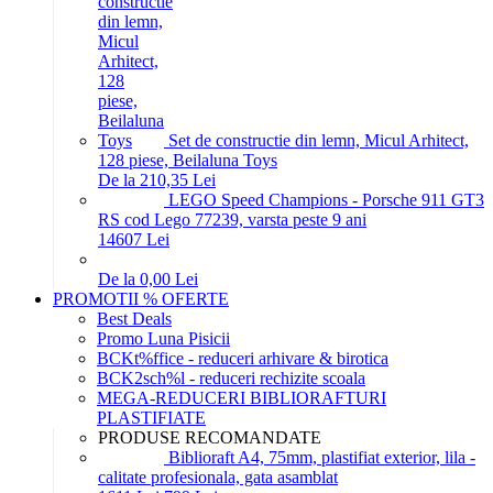
Set de constructie din lemn, Micul Arhitect,
128 piese, Beilaluna Toys
De la 210,35 Lei
LEGO Speed Champions - Porsche 911 GT3
RS cod Lego 77239, varsta peste 9 ani
146
07
Lei
De la 0,00 Lei
PROMOTII % OFERTE
Best Deals
Promo Luna Pisicii
BCKt%ffice - reduceri arhivare & birotica
BCK2sch%l - reduceri rechizite scoala
MEGA-REDUCERI BIBLIORAFTURI
PLASTIFIATE
PRODUSE RECOMANDATE
Biblioraft A4, 75mm, plastifiat exterior, lila -
calitate profesionala, gata asamblat