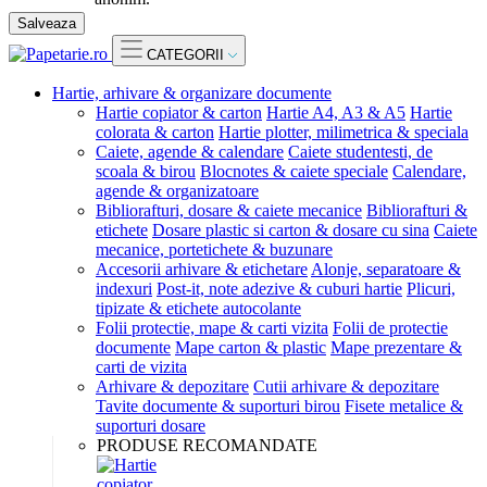
Salveaza
CATEGORII
Hartie, arhivare & organizare documente
Hartie copiator & carton
Hartie A4, A3 & A5
Hartie
colorata & carton
Hartie plotter, milimetrica & speciala
Caiete, agende & calendare
Caiete studentesti, de
scoala & birou
Blocnotes & caiete speciale
Calendare,
agende & organizatoare
Bibliorafturi, dosare & caiete mecanice
Bibliorafturi &
etichete
Dosare plastic si carton & dosare cu sina
Caiete
mecanice, portetichete & buzunare
Accesorii arhivare & etichetare
Alonje, separatoare &
indexuri
Post-it, note adezive & cuburi hartie
Plicuri,
tipizate & etichete autocolante
Folii protectie, mape & carti vizita
Folii de protectie
documente
Mape carton & plastic
Mape prezentare &
carti de vizita
Arhivare & depozitare
Cutii arhivare & depozitare
Tavite documente & suporturi birou
Fisete metalice &
suporturi dosare
PRODUSE RECOMANDATE