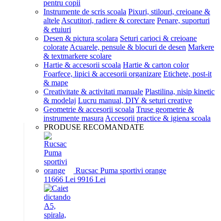
pentru copii
Instrumente de scris scoala
Pixuri, stilouri, creioane &
altele
Ascutitori, radiere & corectare
Penare, suporturi
& etuiuri
Desen & pictura scolara
Seturi carioci & creioane
colorate
Acuarele, pensule & blocuri de desen
Markere
& textmarkere scolare
Hartie & accesorii scoala
Hartie & carton color
Foarfece, lipici & accesorii organizare
Etichete, post-it
& mape
Creativitate & activitati manuale
Plastilina, nisip kinetic
& modelaj
Lucru manual, DIY & seturi creative
Geometrie & accesorii scoala
Truse geometrie &
instrumente masura
Accesorii practice & igiena scoala
PRODUSE RECOMANDATE
Rucsac Puma sportivi orange
116
66
Lei
99
16
Lei