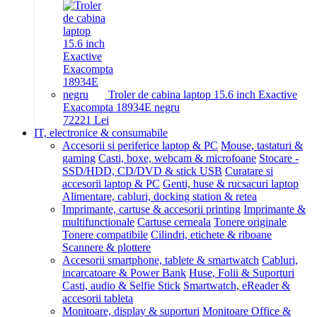
Troler de cabina laptop 15.6 inch Exactive
Exacompta 18934E negru
722
21
Lei
IT, electronice & consumabile
Accesorii si periferice laptop & PC
Mouse, tastaturi &
gaming
Casti, boxe, webcam & microfoane
Stocare -
SSD/HDD, CD/DVD & stick USB
Curatare si
accesorii laptop & PC
Genti, huse & rucsacuri laptop
Alimentare, cabluri, docking station & retea
Imprimante, cartuse & accesorii printing
Imprimante &
multifunctionale
Cartuse cerneala
Tonere originale
Tonere compatibile
Cilindri, etichete & riboane
Scannere & plottere
Accesorii smartphone, tablete & smartwatch
Cabluri,
incarcatoare & Power Bank
Huse, Folii & Suporturi
Casti, audio & Selfie Stick
Smartwatch, eReader &
accesorii tableta
Monitoare, display & suporturi
Monitoare Office &