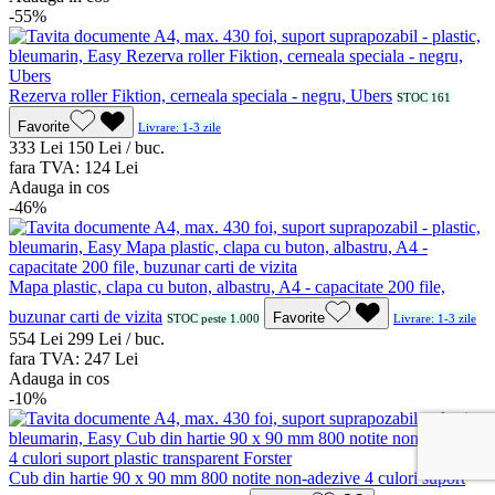
-55%
Rezerva roller Fiktion, cerneala speciala - negru, Ubers
STOC 161
Favorite
Livrare: 1-3 zile
3
33
Lei
1
50
Lei / buc.
fara TVA:
1
24
Lei
Adauga in cos
-46%
Mapa plastic, clapa cu buton, albastru, A4 - capacitate 200 file,
buzunar carti de vizita
Favorite
STOC peste 1.000
Livrare: 1-3 zile
5
54
Lei
2
99
Lei / buc.
fara TVA:
2
47
Lei
Adauga in cos
-10%
Cub din hartie 90 x 90 mm 800 notite non-adezive 4 culori suport