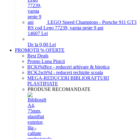
LEGO Speed Champions - Porsche 911 GT3
RS cod Lego 77239, varsta peste 9 ani
146
07
Lei
De la 0,00 Lei
PROMOTII % OFERTE
Best Deals
Promo Luna Pisicii
BCKt%ffice - reduceri arhivare & birotica
BCK2sch%l - reduceri rechizite scoala
MEGA-REDUCERI BIBLIORAFTURI
PLASTIFIATE
PRODUSE RECOMANDATE