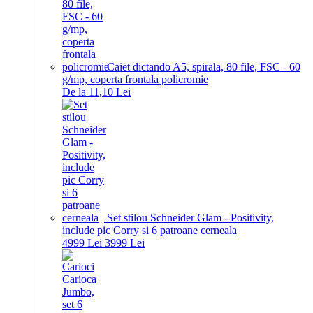
Caiet dictando A5, spirala, 80 file, FSC - 60
g/mp, coperta frontala policromie
De la 11,10 Lei
Set stilou Schneider Glam - Positivity,
include pic Corry si 6 patroane cerneala
49
99
Lei
39
99
Lei