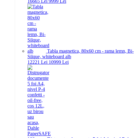
166
65
Lei
99
99
Lei
Tabla magnetica, 80x60 cm - rama lemn, Bi-
Silque, whiteboard alb
122
21
Lei
109
99
Lei