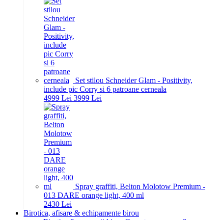
Set stilou Schneider Glam - Positivity,
include pic Corry si 6 patroane cerneala
49
99
Lei
39
99
Lei
Spray graffiti, Belton Molotow Premium -
013 DARE orange light, 400 ml
24
30
Lei
Birotica, afisare & echipamente birou