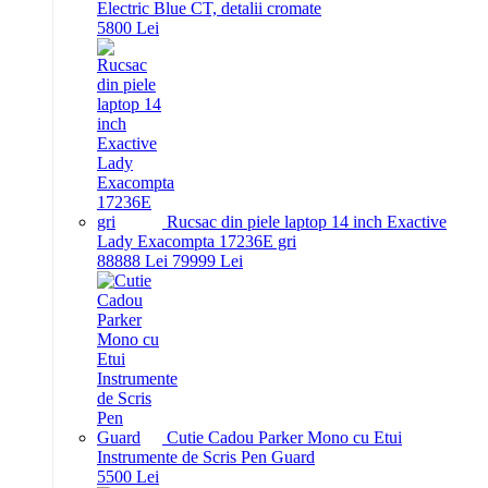
Electric Blue CT, detalii cromate
58
00
Lei
Rucsac din piele laptop 14 inch Exactive
Lady Exacompta 17236E gri
888
88
Lei
799
99
Lei
Cutie Cadou Parker Mono cu Etui
Instrumente de Scris Pen Guard
55
00
Lei