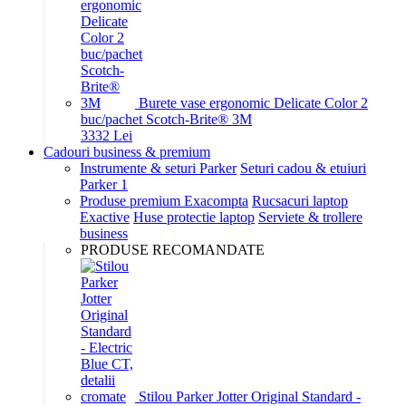
Burete vase ergonomic Delicate Color 2
buc/pachet Scotch-Brite® 3M
33
32
Lei
Cadouri business & premium
Instrumente & seturi Parker
Seturi cadou & etuiuri
Parker 1
Produse premium Exacompta
Rucsacuri laptop
Exactive
Huse protectie laptop
Serviete & trollere
business
PRODUSE RECOMANDATE
Stilou Parker Jotter Original Standard -