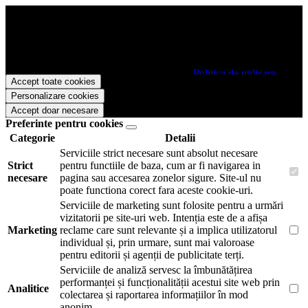
Papetarie.ro foloseste cookies pentru a tine minte faptul ca v-ati logat
pe site si pentru a va putea stoca produsele in cosul de cumparaturi.
De asemenea acestea vor colecta statistici anonime, pentru a va oferi
si livra functii avansate si continut personalizat de marketing.
Pentru a va putea bucura de intreaga experienta ca vizitator
Papetarie.ro este necesar sa fiti de acord cu
Politica de utilizare
Accept toate cookies
cookie-uri
.
Personalizare cookies
Accept doar necesare
Preferinte pentru cookies
Categorie
Detalii
Serviciile strict necesare sunt absolut necesare
Strict
pentru functiile de baza, cum ar fi navigarea in
necesare
pagina sau accesarea zonelor sigure. Site-ul nu
poate functiona corect fara aceste cookie-uri.
Serviciile de marketing sunt folosite pentru a urmări
vizitatorii pe site-uri web. Intenția este de a afișa
Marketing
reclame care sunt relevante și a implica utilizatorul
individual și, prin urmare, sunt mai valoroase
pentru editorii și agenții de publicitate terți.
Serviciile de analiză servesc la îmbunătățirea
performanței și funcționalității acestui site web prin
Analitice
colectarea și raportarea informațiilor în mod
anonim.