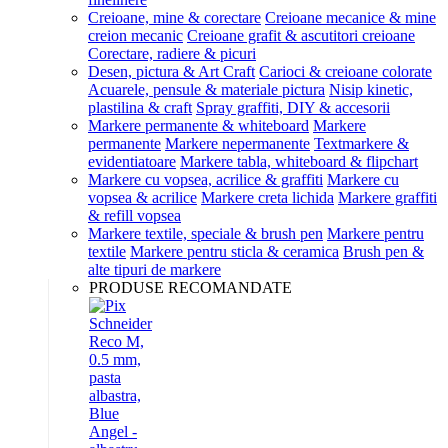
Creioane, mine & corectare
Creioane mecanice & mine
creion mecanic
Creioane grafit & ascutitori creioane
Corectare, radiere & picuri
Desen, pictura & Art Craft
Carioci & creioane colorate
Acuarele, pensule & materiale pictura
Nisip kinetic,
plastilina & craft
Spray graffiti, DIY & accesorii
Markere permanente & whiteboard
Markere
permanente
Markere nepermanente
Textmarkere &
evidentiatoare
Markere tabla, whiteboard & flipchart
Markere cu vopsea, acrilice & graffiti
Markere cu
vopsea & acrilice
Markere creta lichida
Markere graffiti
& refill vopsea
Markere textile, speciale & brush pen
Markere pentru
textile
Markere pentru sticla & ceramica
Brush pen &
alte tipuri de markere
PRODUSE RECOMANDATE