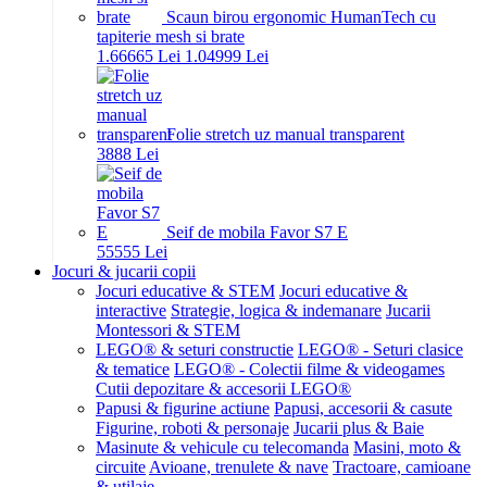
Scaun birou ergonomic HumanTech cu
tapiterie mesh si brate
1.666
65
Lei
1.049
99
Lei
Folie stretch uz manual transparent
38
88
Lei
Seif de mobila Favor S7 E
555
55
Lei
Jocuri & jucarii copii
Jocuri educative & STEM
Jocuri educative &
interactive
Strategie, logica & indemanare
Jucarii
Montessori & STEM
LEGO® & seturi constructie
LEGO® - Seturi clasice
& tematice
LEGO® - Colectii filme & videogames
Cutii depozitare & accesorii LEGO®
Papusi & figurine actiune
Papusi, accesorii & casute
Figurine, roboti & personaje
Jucarii plus & Baie
Masinute & vehicule cu telecomanda
Masini, moto &
circuite
Avioane, trenulete & nave
Tractoare, camioane
& utilaje