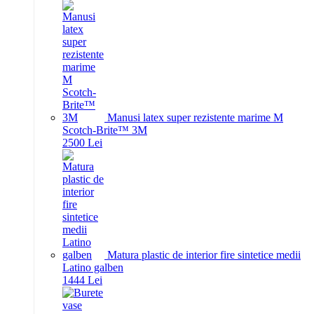
Manusi latex super rezistente marime M
Scotch-Brite™ 3M
25
00
Lei
Matura plastic de interior fire sintetice medii
Latino galben
14
44
Lei