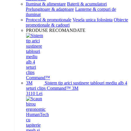
Iluminat & alimentare
Baterii & acumulatori
Prelungitoare & adaptoare
Lanterne & corpuri de
iluminat
Protocol & promotionale
Vesela unica folosinta
Obiecte
promotionale & cadouri
PRODUSE RECOMANDATE
Sistem tip arici sustinere tablouri mediu alb 4
seturi clips Command™ 3M
31
10
Lei