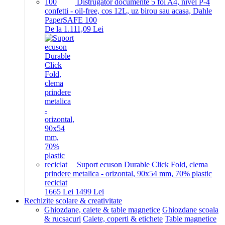
Distrugator documente 5 foi A4, nivel P-4
confetti - oil-free, cos 12L, uz birou sau acasa, Dahle
PaperSAFE 100
De la 1.111,09 Lei
Suport ecuson Durable Click Fold, clema
prindere metalica - orizontal, 90x54 mm, 70% plastic
reciclat
16
65
Lei
14
99
Lei
Rechizite scolare & creativitate
Ghiozdane, caiete & table magnetice
Ghiozdane scoala
& rucsacuri
Caiete, coperti & etichete
Table magnetice