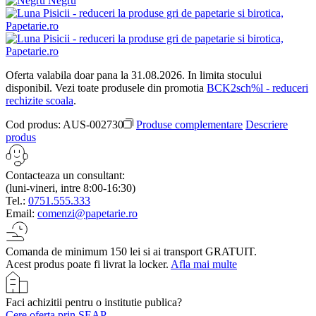
Negru
Oferta valabila doar pana la 31.08.2026. In limita stocului
disponibil. Vezi toate produsele din promotia
BCK2sch%l - reduceri
rechizite scoala
.
Cod produs:
AUS-002730
Produse complementare
Descriere
produs
Contacteaza un consultant:
(luni-vineri, intre 8:00-16:30)
Tel.:
0751.555.333
Email:
comenzi@papetarie.ro
Comanda de minimum 150 lei si ai transport GRATUIT.
Acest produs poate fi livrat la locker.
Afla mai multe
Faci achizitii pentru o institutie publica?
Cere oferta prin SEAP