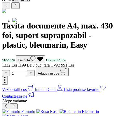
Tavita documente A4, max. 430
foi, suport suprapozabil -
plastic, bleumarin, Easy
Favorite
STOC 136
Livrare: 1-3 zile
13
32
Lei
11
99
Lei / buc.
fara TVA:
9
91
Lei
Adauga in cos
Vezi detalii cos
Intra in Cont
Lista produse favorite
Contacteaza-ne
Alege varianta:
Fumuriu
Rosu
Bleumarin