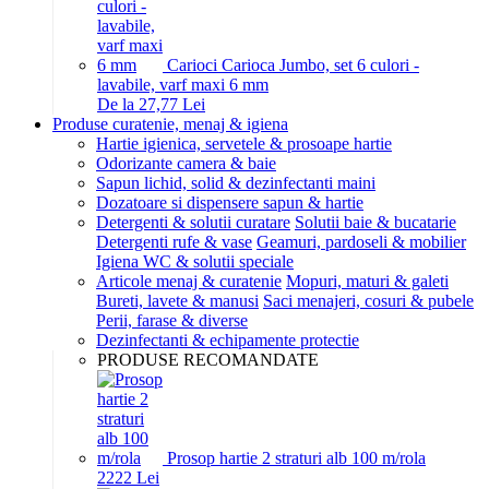
Carioci Carioca Jumbo, set 6 culori -
lavabile, varf maxi 6 mm
De la 27,77 Lei
Produse curatenie, menaj & igiena
Hartie igienica, servetele & prosoape hartie
Odorizante camera & baie
Sapun lichid, solid & dezinfectanti maini
Dozatoare si dispensere sapun & hartie
Detergenti & solutii curatare
Solutii baie & bucatarie
Detergenti rufe & vase
Geamuri, pardoseli & mobilier
Igiena WC & solutii speciale
Articole menaj & curatenie
Mopuri, maturi & galeti
Bureti, lavete & manusi
Saci menajeri, cosuri & pubele
Perii, farase & diverse
Dezinfectanti & echipamente protectie
PRODUSE RECOMANDATE
Prosop hartie 2 straturi alb 100 m/rola
22
22
Lei