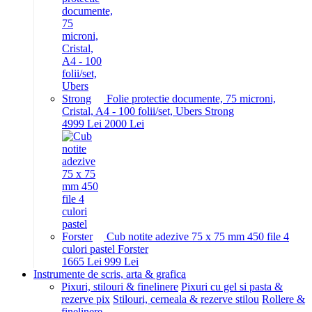
Folie protectie documente, 75 microni,
Cristal, A4 - 100 folii/set, Ubers Strong
49
99
Lei
20
00
Lei
Cub notite adezive 75 x 75 mm 450 file 4
culori pastel Forster
16
65
Lei
9
99
Lei
Instrumente de scris, arta & grafica
Pixuri, stilouri & finelinere
Pixuri cu gel si pasta &
rezerve pix
Stilouri, cerneala & rezerve stilou
Rollere &
finelinere