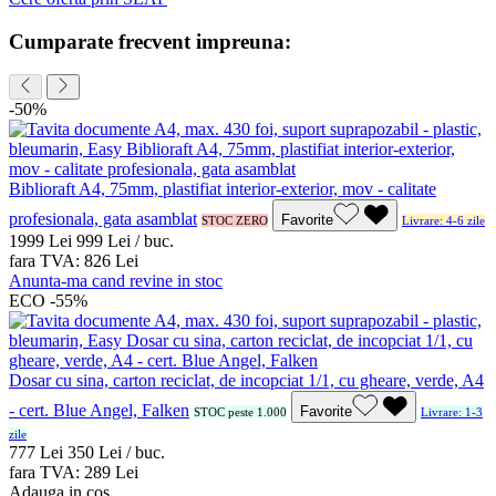
Cumparate frecvent impreuna:
-50%
Biblioraft A4, 75mm, plastifiat interior-exterior, mov - calitate
profesionala, gata asamblat
Favorite
STOC ZERO
Livrare: 4-6 zile
19
99
Lei
9
99
Lei / buc.
fara TVA:
8
26
Lei
Anunta-ma cand revine in stoc
ECO
-55%
Dosar cu sina, carton reciclat, de incopciat 1/1, cu gheare, verde, A4
- cert. Blue Angel, Falken
Favorite
STOC peste 1.000
Livrare: 1-3
zile
7
77
Lei
3
50
Lei / buc.
fara TVA:
2
89
Lei
Adauga in cos