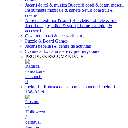
Jucarii de rol & muzica
Bucatarii copii & seturi meserii
Instrumente muzicale & sunete
Seturi construit &
creatie
Activitati exterior & sport
Biciclete, trotinete & role
Jocuri nisip, gradina & sport
Piscine, camping &
accesorii
Costume, masti & accesorii party
Puzzle & Board Games
Jucarii bebelusi & centre de activitati
Scaune auto, carucioare & premergatoare
PRODUSE RECOMANDATE
Ratusca dansatoare cu sunete si melodii
138
48
Lei