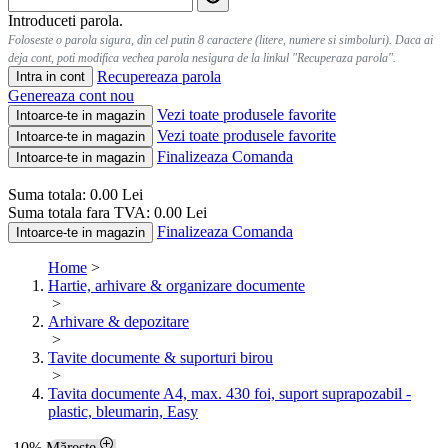
Introduceti parola.
Foloseste o parola sigura, din cel putin 8 caractere (litere, numere si simboluri). Daca ai
deja cont, poti modifica vechea parola nesigura de la linkul "Recuperaza parola".
Recupereaza parola
Intra in cont
Genereaza cont nou
Vezi toate produsele favorite
Intoarce-te in magazin
Vezi toate produsele favorite
Intoarce-te in magazin
Finalizeaza Comanda
Intoarce-te in magazin
Suma totala:
0.00
Lei
Suma totala fara TVA:
0.00
Lei
Finalizeaza Comanda
Intoarce-te in magazin
Home
>
Hartie, arhivare & organizare documente
>
Arhivare & depozitare
>
Tavite documente & suporturi birou
>
Tavita documente A4, max. 430 foi, suport suprapozabil -
plastic, bleumarin, Easy
-10%
Mărește