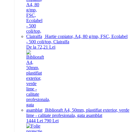
Hartie copiator, A4, 80 g/mp, FSC, Ecolabel
- 500 coli/top, Clairalfa
De la 72,21 Lei
Biblioraft A4, 50mm, plastifiat exterior, verde
lime - calitate profesionala, gata asamblat
14
44
Lei
7
90
Lei