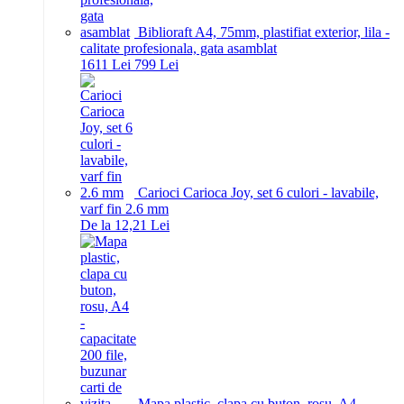
Biblioraft A4, 75mm, plastifiat exterior, lila -
calitate profesionala, gata asamblat
16
11
Lei
7
99
Lei
Carioci Carioca Joy, set 6 culori - lavabile,
varf fin 2.6 mm
De la 12,21 Lei
Mapa plastic, clapa cu buton, rosu, A4 -