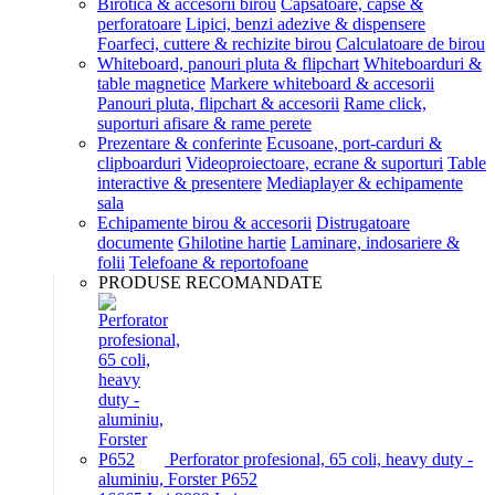
Birotica & accesorii birou
Capsatoare, capse &
perforatoare
Lipici, benzi adezive & dispensere
Foarfeci, cuttere & rechizite birou
Calculatoare de birou
Whiteboard, panouri pluta & flipchart
Whiteboarduri &
table magnetice
Markere whiteboard & accesorii
Panouri pluta, flipchart & accesorii
Rame click,
suporturi afisare & rame perete
Prezentare & conferinte
Ecusoane, port-carduri &
clipboarduri
Videoproiectoare, ecrane & suporturi
Table
interactive & presentere
Mediaplayer & echipamente
sala
Echipamente birou & accesorii
Distrugatoare
documente
Ghilotine hartie
Laminare, indosariere &
folii
Telefoane & reportofoane
PRODUSE RECOMANDATE
Perforator profesional, 65 coli, heavy duty -
aluminiu, Forster P652