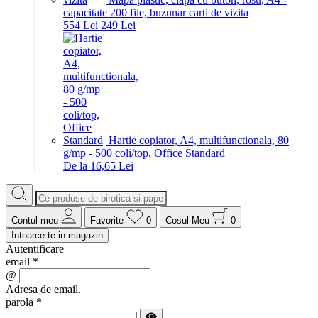
capacitate 200 file, buzunar carti de vizita
5
54
Lei
2
49
Lei
Hartie copiator, A4, multifunctionala, 80
g/mp - 500 coli/top, Office Standard
De la 16,65 Lei
Contul meu
Favorite
0
Cosul Meu
0
Intoarce-te in magazin
Autentificare
email
*
@
Adresa de email.
parola
*