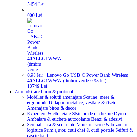
54
54
Lei
0
00
Lei
Lenovo Go USB-C Power Bank Wireless
40ALLG1WWW (timbru verde 0.98 lei)
137
49
Lei
Administrare birou & protocol
Mobilier & solutii amenajare
Scaune, mese &
ergonomie
Dulapuri metalice, vestiare & fisete
Amenajare birou & decor
Expediere & etichetare
Sisteme de etichetare Dymo
Ambalare & etichete autocolante
Benzi & adezivi
Semnalistica & securitate
Marcare, scule & buzunare
logistice
Prim ajutor, cutii chei & cutii postale
Seifuri &
casete bani