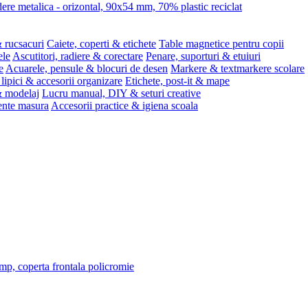
re metalica - orizontal, 90x54 mm, 70% plastic reciclat
 rucsacuri
Caiete, coperti & etichete
Table magnetice pentru copii
ele
Ascutitori, radiere & corectare
Penare, suporturi & etuiuri
e
Acuarele, pensule & blocuri de desen
Markere & textmarkere scolare
 lipici & accesorii organizare
Etichete, post-it & mape
 & modelaj
Lucru manual, DIY & seturi creative
ente masura
Accesorii practice & igiena scoala
/mp, coperta frontala policromie