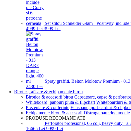
Set stilou Schneider Glam - Positivity, include
49
99
Lei
39
99
Lei
Spray graffiti, Belton Molotow Premium - 01
24
30
Lei
Birotica, afisare & echipamente birou
Birotica & accesorii birou
Capsatoare, capse & perforato
Whiteboard, panouri pluta & flipchart
Whiteboarduri & t
Prezentare & conferinte
Ecusoane, port-carduri & clipboa
Echipamente birou & accesorii
Distrugatoare documente
PRODUSE RECOMANDATE
Perforator profesional, 65 coli, heavy duty - a
166
65
Lei
99
99
Lei