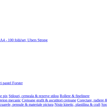
 A4 - 100 folii/set, Ubers Strong
i pastel Forster
ve pix
Stilouri, cerneala & rezerve stilou
Rollere & finelinere
reion mecanic
Creioane grafit & ascutitori creioane
Corectare, radiere &
uarele, pensule & materiale pictura
Nisip kinetic, plastilina & craft
Spr