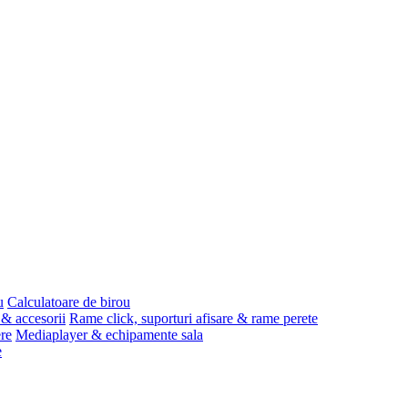
u
Calculatoare de birou
 & accesorii
Rame click, suporturi afisare & rame perete
ere
Mediaplayer & echipamente sala
e