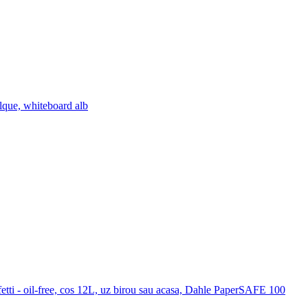
lque, whiteboard alb
etti - oil-free, cos 12L, uz birou sau acasa, Dahle PaperSAFE 100