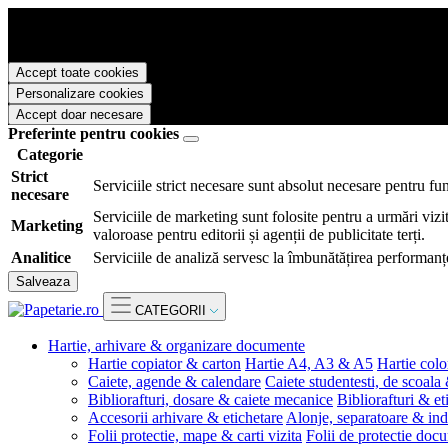
Papetarie.ro foloseste cookies pentru a tine minte faptul ca v-ati logat
livra functii avansate si continut personalizat de marketing.
Pentru a va putea bucura de intreaga experienta ca vizitator Papetarie.
Accept toate cookies
Personalizare cookies
Accept doar necesare
Preferinte pentru cookies
Categorie
Strict
Serviciile strict necesare sunt absolut necesare pentru fu
necesare
Serviciile de marketing sunt folosite pentru a urmări vizit
Marketing
valoroase pentru editorii și agenții de publicitate terți.
Analitice
Serviciile de analiză servesc la îmbunătățirea performanțe
Salveaza
CATEGORII
Hartie, arhivare & organizare documente
Hartie copiator & carton
Hartie A4, A3 & A5
Hartie colo
Caiete, agende & calendare
Caiete studentesti, de scoala
Bibliorafturi, dosare & caiete mecanice
Bibliorafturi & et
Accesorii arhivare & etichetare
Alonje, separatoare & ind
Folii protectie, mape & carti vizita
Folii de protectie doc