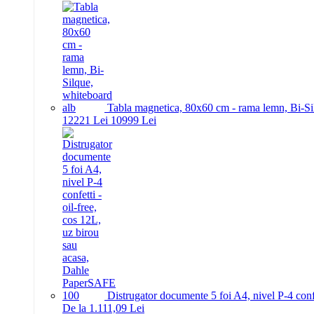
Tabla magnetica, 80x60 cm - rama lemn, Bi-Si
122
21
Lei
109
99
Lei
Distrugator documente 5 foi A4, nivel P-4 conf
De la 1.111,09 Lei