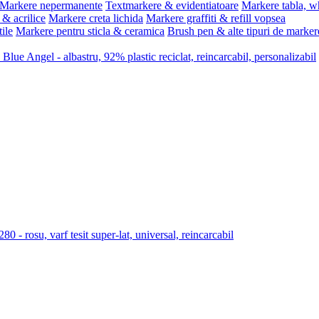
Markere nepermanente
Textmarkere & evidentiatoare
Markere tabla, w
& acrilice
Markere creta lichida
Markere graffiti & refill vopsea
ile
Markere pentru sticla & ceramica
Brush pen & alte tipuri de marker
lue Angel - albastru, 92% plastic reciclat, reincarcabil, personalizabil
 rosu, varf tesit super-lat, universal, reincarcabil