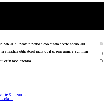
asemenea acestea vor colecta statistici anonime, pentru a va oferi si
e. Site-ul nu poate functiona corect fara aceste cookie-uri.
 și a implica utilizatorul individual și, prin urmare, sunt mai
mațiilor în mod anonim.
e
ichete & buzunare
utocolante