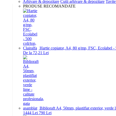
Arhivare & depozitare
Cutii arhivare & depozitare
Tavite
PRODUSE RECOMANDATE
Hartie copiator, A4, 80 g/mp, FSC, Ecolabel - 5
De la 72,21 Lei
Biblioraft A4, 50mm, plastifiat exterior, verde 
14
44
Lei
7
90
Lei