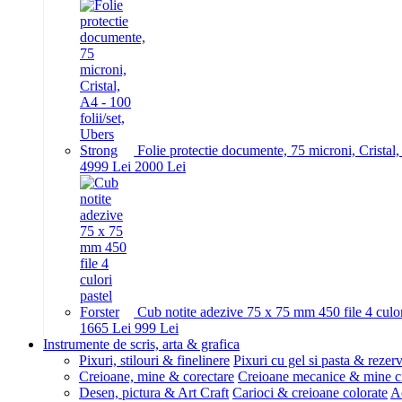
Folie protectie documente, 75 microni, Cristal,
49
99
Lei
20
00
Lei
Cub notite adezive 75 x 75 mm 450 file 4 culor
16
65
Lei
9
99
Lei
Instrumente de scris, arta & grafica
Pixuri, stilouri & finelinere
Pixuri cu gel si pasta & rezer
Creioane, mine & corectare
Creioane mecanice & mine c
Desen, pictura & Art Craft
Carioci & creioane colorate
Ac