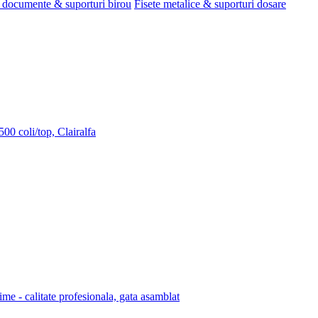
 documente & suporturi birou
Fisete metalice & suporturi dosare
00 coli/top, Clairalfa
lime - calitate profesionala, gata asamblat