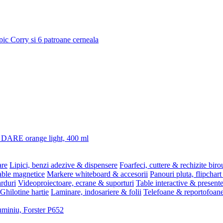
 pic Corry si 6 patroane cerneala
3 DARE orange light, 400 ml
are
Lipici, benzi adezive & dispensere
Foarfeci, cuttere & rechizite biro
able magnetice
Markere whiteboard & accesorii
Panouri pluta, flipchart
rduri
Videoproiectoare, ecrane & suporturi
Table interactive & present
Ghilotine hartie
Laminare, indosariere & folii
Telefoane & reportofoan
luminiu, Forster P652