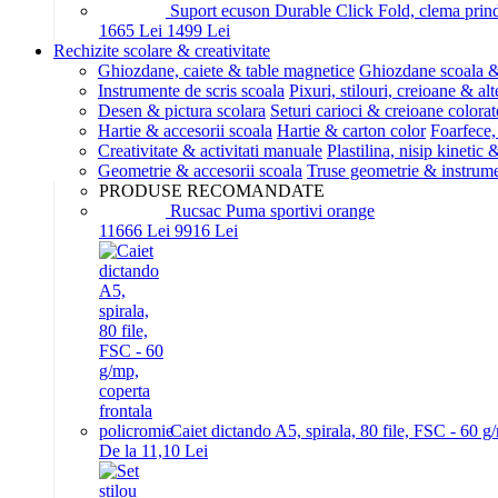
Suport ecuson Durable Click Fold, clema prinde
16
65
Lei
14
99
Lei
Rechizite scolare & creativitate
Ghiozdane, caiete & table magnetice
Ghiozdane scoala &
Instrumente de scris scoala
Pixuri, stilouri, creioane & alt
Desen & pictura scolara
Seturi carioci & creioane colorat
Hartie & accesorii scoala
Hartie & carton color
Foarfece,
Creativitate & activitati manuale
Plastilina, nisip kinetic
Geometrie & accesorii scoala
Truse geometrie & instrum
PRODUSE RECOMANDATE
Rucsac Puma sportivi orange
116
66
Lei
99
16
Lei
Caiet dictando A5, spirala, 80 file, FSC - 60 g
De la 11,10 Lei