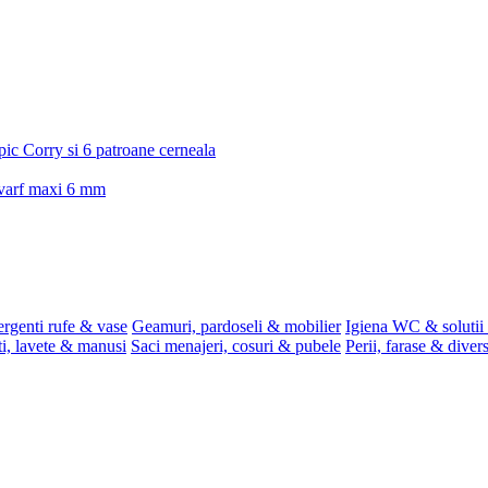
 pic Corry si 6 patroane cerneala
, varf maxi 6 mm
rgenti rufe & vase
Geamuri, pardoseli & mobilier
Igiena WC & solutii 
i, lavete & manusi
Saci menajeri, cosuri & pubele
Perii, farase & diver