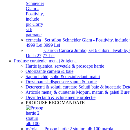
Set stilou Schneider Glam - Positivity, include
49
99
Lei
39
99
Lei
Carioci Carioca Jumbo, set 6 culori - lavabile
De la 27,77 Lei
Produse curatenie, menaj & igiena
Hartie igienica, servetele & prosoape hartie
Odorizante camera & baie
Sapun lichid, solid & dezinfectanti maini
Dozatoare si dispensere sapun & hartie
Detergenti & solutii curatare
Solutii baie & bucatarie
Dete
Articole menaj & curatenie
Mopuri, maturi & galeti
Buret
Dezinfectanti & echipamente protectie
PRODUSE RECOMANDATE
Prosop hartie 2 straturi alb 100 m/rola