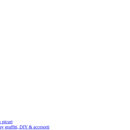
 picuri
ay graffiti, DIY & accesorii