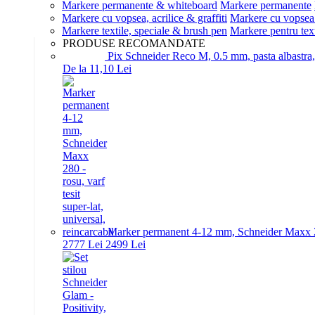
Markere permanente & whiteboard
Markere permanente
Markere cu vopsea, acrilice & graffiti
Markere cu vopsea 
Markere textile, speciale & brush pen
Markere pentru text
PRODUSE RECOMANDATE
Pix Schneider Reco M, 0.5 mm, pasta albastra, B
De la 11,10 Lei
Marker permanent 4-12 mm, Schneider Maxx 280 -
27
77
Lei
24
99
Lei