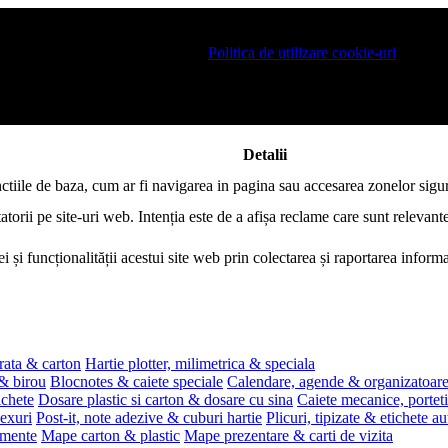
 pe site si pentru a va putea stoca produsele in cosul de cumparaturi. De 
ro este necesar sa fiti de acord cu
Politica de utilizare cookie-uri
.
Detalii
nctiile de baza, cum ar fi navigarea in pagina sau accesarea zonelor sigur
atorii pe site-uri web. Intenția este de a afișa reclame care sunt relevante
i și funcționalității acestui site web prin colectarea și raportarea infor
rata & carton
Hartie plotter, milimetrica & speciala
 & birou
Blocnotes & caiete speciale
Calendare, agende & organizatoar
ichete
Dosare plastic si carton & dosare cu sina
Caiete mecanice, portet
exuri
Post-it, note adezive & cuburi hartie
Plicuri, tipizate & etichete a
umente
Mape carton & plastic
Mape prezentare & carti de vizita